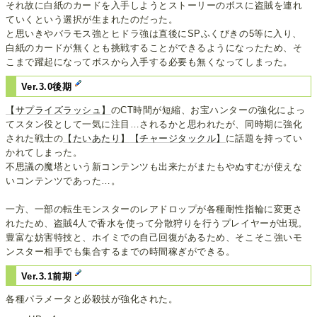
それ故に白紙のカードを入手しようとストーリーのボスに盗賊を連れ
ていくという選択が生まれたのだった。
と思いきやバラモス強とヒドラ強は直後にSPふくびきの5等に入り、
白紙のカードが無くとも挑戦することができるようになったため、そ
こまで躍起になってボスから入手する必要も無くなってしまった。
Ver.3.0後期
【サプライズラッシュ】
のCT時間が短縮、お宝ハンターの強化によっ
てスタン役として一気に注目…されるかと思われたが、同時期に強化
された戦士の
【たいあたり】
【チャージタックル】
に話題を持ってい
かれてしまった。
不思議の魔塔という新コンテンツも出来たがまたもやぬすむが使えな
いコンテンツであった…。
一方、一部の転生モンスターのレアドロップが各種耐性指輪に変更さ
れたため、盗賊4人で香水を使って分散狩りを行うプレイヤーが出現。
豊富な妨害特技と、ホイミでの自己回復があるため、そこそこ強いモ
ンスター相手でも集合するまでの時間稼ぎができる。
Ver.3.1前期
各種パラメータと必殺技が強化された。