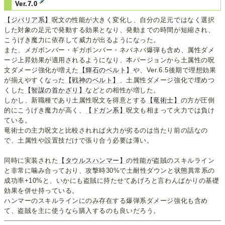
Ver.7.0
【ジバリア系】
呪文の性能が大きく変化し、自分の足元ではなく選択
した対象の足元で発動する効果となり、発動までの時間が短縮され、
こうげき魔力に依存して威力が出るようになった。
また、メガボンバー・ギガボンバー・ネバネバ爆弾も含め、属性ダメ
ージ上昇効果が適用されるようになり、本バージョンから土属性の呪
文ダメージ強化が増えた
【輝石のベルト】
や、Ver.6.5後期で理想効果
が揃えやすくなった
【戦神のベルト】
、土属性ダメージ強化で埋めつ
くした
【智謀の首かざり】
などとの相性が増した。
しかし、新職種であり土属性呪文を得意とする
【竜術士】
の方が圧倒
的にこうげき魔力が高く、
【ドガン系】
呪文も相まって火力では負け
ている。
竜術士の主力呪文と比較されれば火力が劣るのは当たり前の話なの
で、土属性や設置技だけで張り合う必要は薄い。
同時に実装された
【タウルスハンマー】
の性能が盗賊のスキルライン
と非常に噛み合っており、攻撃時30%で土耐性ダウンと状態異常系の
成功率+10%と、いかにも盗賊に持たせてあげろと言わんばかりの基礎
効果を併せ持っている。
ハンマーのスキルラインにのみ存在する爆弾系ダメージ強化も含め
て、盗賊を主に使うなら購入するのも良いだろう。