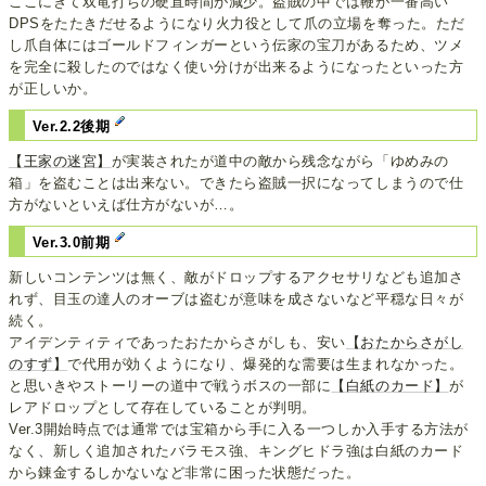
ここにきて双竜打ちの硬直時間が減少。盗賊の中では鞭が一番高い
DPSをたたきだせるようになり火力役として爪の立場を奪った。ただ
し爪自体にはゴールドフィンガーという伝家の宝刀があるため、ツメ
を完全に殺したのではなく使い分けが出来るようになったといった方
が正しいか。
Ver.2.2後期
【王家の迷宮】
が実装されたが道中の敵から残念ながら「ゆめみの
箱」を盗むことは出来ない。できたら盗賊一択になってしまうので仕
方がないといえば仕方がないが…。
Ver.3.0前期
新しいコンテンツは無く、敵がドロップするアクセサリなども追加さ
れず、目玉の達人のオーブは盗むが意味を成さないなど平穏な日々が
続く。
アイデンティティであったおたからさがしも、安い
【おたからさがし
のすず】
で代用が効くようになり、爆発的な需要は生まれなかった。
と思いきやストーリーの道中で戦うボスの一部に
【白紙のカード】
が
レアドロップとして存在していることが判明。
Ver.3開始時点では通常では宝箱から手に入る一つしか入手する方法が
なく、新しく追加されたバラモス強、キングヒドラ強は白紙のカード
から錬金するしかないなど非常に困った状態だった。