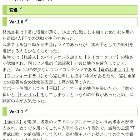
変遷
Ver.1.0
発売当初は非常に活躍が薄く、Lv上げに勤しむ中細々とぬすむを用い
た盗賊4人PTでの活動が中心であった。
武器スキルは当時から主流はツメであったが、搦め手としての短剣を
選択する人も少なくなかった。
後半では
【旅芸人】
のバイシオンを加えた
【タイガークロー】
の強さ
が認知され、同じツメ職の
【武闘家】
と共に地位を確立していく。
また、Ver.1.0の数少ないエンドコンテンツである
【竜のおまもり】
を
【ファンキードラゴ】
から盗む際にも必ず1枠席があるため、盗む金策
での需要も含め比較的安定して席が確保できた。
サポート仲間としても
【平田】
として一定の地位を築いたが、「敵が
多いと
【ピオリム】
をしてしまう」というAIの仕様があったため、武
闘家の方が人気だった。
Ver.1.1
【強ボス】
が追加。各敵のレアドロップにオーブという高級素材が導
入され、ぬすむを用いてこれを入手するという目的で、当時の主流PT
構成に唯一の前衛職として入り、盗む役＋メイン壁としての立ち位置