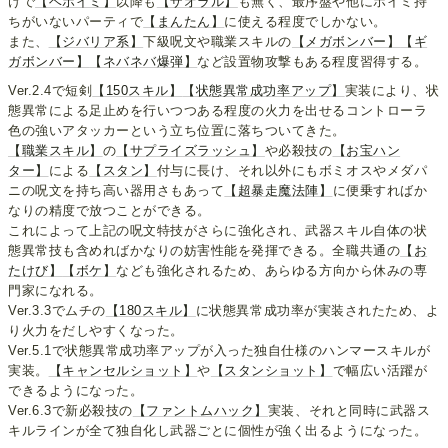
けで
【ベホイミ】
以降も
【ザオラル】
も無く、最序盤や他にホイミ持
ちがいないパーティで
【まんたん】
に使える程度でしかない。
また、
【ジバリア系】
下級呪文や職業スキルの
【メガボンバー】
【ギ
ガボンバー】
【ネバネバ爆弾】
など設置物攻撃もある程度習得する。
Ver.2.4で短剣
【150スキル】
【状態異常成功率アップ】
実装により、状
態異常による足止めを行いつつある程度の火力を出せるコントローラ
色の強いアタッカーという立ち位置に落ちついてきた。
【職業スキル】
の
【サプライズラッシュ】
や必殺技の
【お宝ハン
ター】
による
【スタン】
付与に長け、それ以外にもボミオスやメダパ
ニの呪文を持ち高い器用さもあって
【超暴走魔法陣】
に便乗すればか
なりの精度で放つことができる。
これによって上記の呪文特技がさらに強化され、武器スキル自体の状
態異常技も含めればかなりの妨害性能を発揮できる。全職共通の
【お
たけび】
【ボケ】
なども強化されるため、あらゆる方向から休みの専
門家になれる。
Ver.3.3でムチの
【180スキル】
に状態異常成功率が実装されたため、よ
り火力をだしやすくなった。
Ver.5.1で状態異常成功率アップが入った独自仕様のハンマースキルが
実装。
【キャンセルショット】
や
【スタンショット】
で幅広い活躍が
できるようになった。
Ver.6.3で新必殺技の
【ファントムハック】
実装、それと同時に武器ス
キルラインが全て独自化し武器ごとに個性が強く出るようになった。