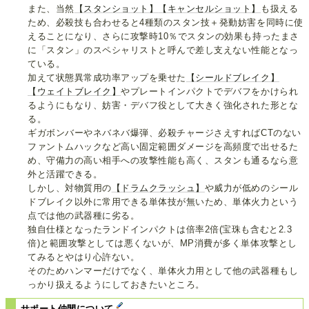
また、当然
【スタンショット】
【キャンセルショット】
も扱える
ため、必殺技も合わせると4種類のスタン技＋発動妨害を同時に使
えることになり、さらに攻撃時10％でスタンの効果も持ったまさ
に「スタン」のスペシャリストと呼んで差し支えない性能となっ
ている。
加えて状態異常成功率アップを乗せた
【シールドブレイク】
【ウェイトブレイク】
やプレートインパクトでデバフをかけられ
るようにもなり、妨害・デバフ役として大きく強化された形とな
る。
ギガボンバーやネバネバ爆弾、必殺チャージさえすればCTのない
ファントムハックなど高い固定範囲ダメージを高頻度で出せるた
め、守備力の高い相手への攻撃性能も高く、スタンも通るなら意
外と活躍できる。
しかし、対物質用の
【ドラムクラッシュ】
や威力が低めのシール
ドブレイク以外に常用できる単体技が無いため、単体火力という
点では他の武器種に劣る。
独自仕様となったランドインパクトは倍率2倍(宝珠も含むと2.3
倍)と範囲攻撃としては悪くないが、MP消費が多く単体攻撃とし
てみるとやはり心許ない。
そのためハンマーだけでなく、単体火力用として他の武器種もし
っかり扱えるようにしておきたいところ。
サポート仲間について