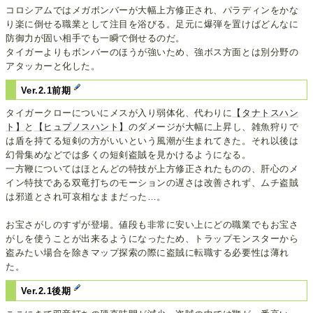
コロシアムではメガボンバーが大幅上方修正され、パラディンをかな
り楽に倒せる職業として注目を浴びる。足元に爆弾を置けばどんなに
防御力が固い相手でも一瞬で倒せるのだ。
タイガーよりもボンバーのほうが強いため、強ボス方面とは別分野の
アタッカーと化した。
Ver.2.1前期
タイガークローについにメスが入り弱体化、代わりに
【タナトスハン
ト】
と
【ヒュプノスハント】
のダメージが大幅に上昇し、雑魚狩りで
は盾を持てる短剣の方がいいという風潮が生まれてきた。それ以後は
幻骨集めなどでは多くの短剣盗賊を見かけるようになる。
一方鞭についてはほとんどの特技が上方修正されたものの、肝心のメ
イン特技である双竜打ちのモーションの遅さは改善されず、ムチ盗賊
は邪道とされ可哀相なままだった…。
お宝さがしのすずが登場。値段も非常に安い上にどの職業でもお宝さ
がしを使うことが出来るようになったため、トラップモンスターから
盗みたい場合を除きマップ探索の際に盗賊に転職する必要性は薄れ
た。
Ver.2.1後期