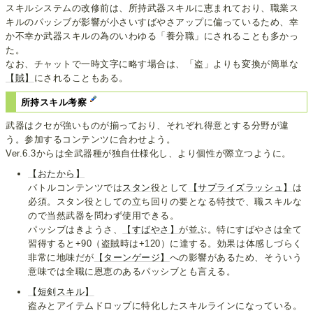
スキルシステムの改修前は、所持武器スキルに恵まれており、職業ス
キルのパッシブが影響が小さいすばやさアップに偏っているため、幸
か不幸か武器スキルの為のいわゆる「養分職」にされることも多かっ
た。
なお、チャットで一時文字に略す場合は、「盗」よりも変換が簡単な
【賊】
にされることもある。
所持スキル考察
武器はクセが強いものが揃っており、それぞれ得意とする分野が違
う。参加するコンテンツに合わせよう。
Ver.6.3からは全武器種が独自仕様化し、より個性が際立つように。
【おたから】
バトルコンテンツでは
スタン
役として
【サプライズラッシュ】
は
必須。スタン役としての立ち回りの要となる特技で、職スキルな
ので当然武器を問わず使用できる。
パッシブはきようさ、
【すばやさ】
が並ぶ。特にすばやさは全て
習得すると+90（盗賊時は+120）に達する。効果は体感しづらく
非常に地味だが
【ターンゲージ】
への影響があるため、そういう
意味では全職に恩恵のあるパッシブとも言える。
【短剣スキル】
盗みとアイテムドロップに特化したスキルラインになっている。