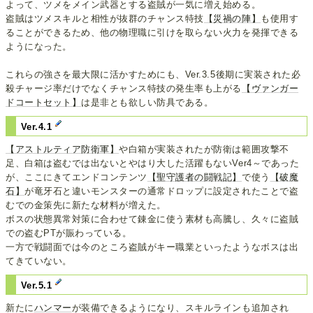
よって、ツメをメイン武器とする盗賊が一気に増え始める。
盗賊はツメスキルと相性が抜群のチャンス特技
【災禍の陣】
も使用す
ることができるため、他の物理職に引けを取らない火力を発揮できる
ようになった。
これらの強さを最大限に活かすためにも、Ver.3.5後期に実装された必
殺チャージ率だけでなくチャンス特技の発生率も上がる
【ヴァンガー
ドコートセット】
は是非とも欲しい防具である。
Ver.4.1
【アストルティア防衛軍】
や白箱が実装されたが防衛は範囲攻撃不
足、白箱は盗むでは出ないとやはり大した活躍もないVer4～であった
が、ここにきてエンドコンテンツ
【聖守護者の闘戦記】
で使う
【破魔
石】
が竜牙石と違いモンスターの通常ドロップに設定されたことで盗
むでの金策先に新たな材料が増えた。
ボスの状態異常対策に合わせて錬金に使う素材も高騰し、久々に盗賊
での盗むPTが賑わっている。
一方で戦闘面では今のところ盗賊がキー職業といったようなボスは出
てきていない。
Ver.5.1
新たに
ハンマー
が装備できるようになり、スキルラインも追加され