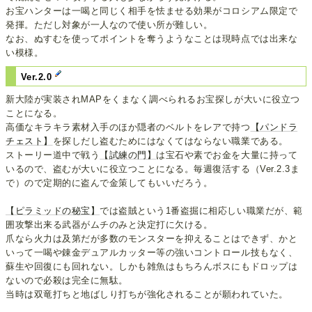
お宝ハンターは一喝と同じく相手を怯ませる効果がコロシアム限定で
発揮。ただし対象が一人なので使い所が難しい。
なお、ぬすむを使ってポイントを奪うようなことは現時点では出来な
い模様。
Ver.2.0
新大陸が実装されMAPをくまなく調べられるお宝探しが大いに役立つ
ことになる。
高価なキラキラ素材入手のほか隠者のベルトをレアで持つ
【パンドラ
チェスト】
を探しだし盗むためにはなくてはならない職業である。
ストーリー道中で戦う
【試練の門】
は宝石や素でお金を大量に持って
いるので、盗むが大いに役立つことになる。毎週復活する（Ver.2.3ま
で）ので定期的に盗んで金策してもいいだろう。
【ピラミッドの秘宝】
では盗賊という1番盗掘に相応しい職業だが、範
囲攻撃出来る武器がムチのみと決定打に欠ける。
爪なら火力は及第だが多数のモンスターを抑えることはできず、かと
いって一喝や錬金デュアルカッター等の強いコントロール技もなく、
蘇生や回復にも回れない。しかも雑魚はもちろんボスにもドロップは
ないので必殺は完全に無駄。
当時は双竜打ちと地ばしり打ちが強化されることが願われていた。