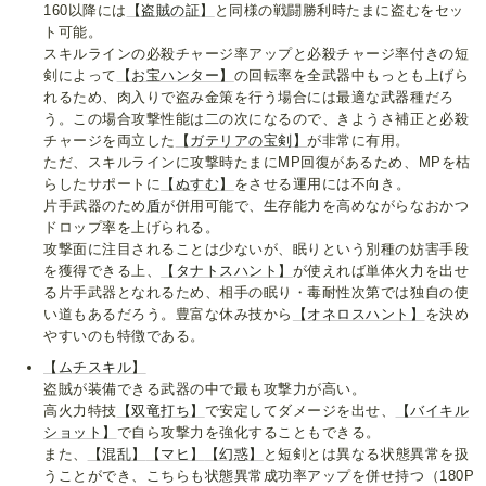
160以降には
【盗賊の証】
と同様の戦闘勝利時たまに盗むをセッ
ト可能。
スキルラインの必殺チャージ率アップと必殺チャージ率付きの短
剣によって
【お宝ハンター】
の回転率を全武器中もっとも上げら
れるため、肉入りで盗み金策を行う場合には最適な武器種だろ
う。この場合攻撃性能は二の次になるので、きようさ補正と必殺
チャージを両立した
【ガテリアの宝剣】
が非常に有用。
ただ、スキルラインに攻撃時たまにMP回復があるため、MPを枯
らしたサポートに
【ぬすむ】
をさせる運用には不向き。
片手武器のため
盾
が併用可能で、生存能力を高めながらなおかつ
ドロップ率を上げられる。
攻撃面に注目されることは少ないが、眠りという別種の妨害手段
を獲得できる上、
【タナトスハント】
が使えれば単体火力を出せ
る片手武器となれるため、相手の眠り・毒耐性次第では独自の使
い道もあるだろう。豊富な休み技から
【オネロスハント】
を決め
やすいのも特徴である。
【ムチスキル】
盗賊が装備できる武器の中で最も攻撃力が高い。
高火力特技
【双竜打ち】
で安定してダメージを出せ、
【バイキル
ショット】
で自ら攻撃力を強化することもできる。
また、
【混乱】
【マヒ】
【幻惑】
と短剣とは異なる状態異常を扱
うことができ、こちらも状態異常成功率アップを併せ持つ（180P