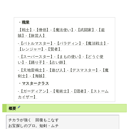
・
職業
【戦士】
-
【僧侶】
-
【魔法使い】
-
【武闘家】
-
【盗
賊】
-
【旅芸人】
-
【バトルマスター】
-
【パラディン】
-
【魔法戦士】
-
【レンジャー】
-
【賢者】
-
【スーパースター】
-
【まもの使い】
-
【どうぐ使
い】
-
【踊り子】
-
【占い師】
-
【天地雷鳴士】
-
【遊び人】
-
【デスマスター】
-
【魔
剣士】
-
【海賊】
・
マスタークラス
-
【ガーディアン】
-
【竜術士】
-
【隠者】
-
【ストーム
カイザー】
概要
チカラが強く　回復もこなす

お宝探しのプロ。短剣・ムチ
