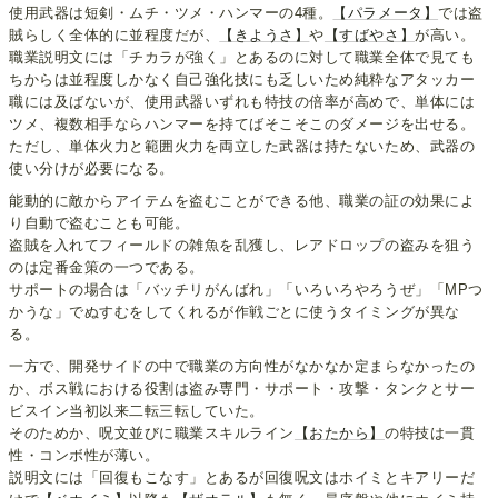
使用武器は短剣・ムチ・ツメ・ハンマーの4種。
【パラメータ】
では盗
賊らしく全体的に並程度だが、
【きようさ】
や
【すばやさ】
が高い。
職業説明文には「チカラが強く」とあるのに対して職業全体で見ても
ちからは並程度しかなく自己強化技にも乏しいため純粋なアタッカー
職には及ばないが、使用武器いずれも特技の倍率が高めで、単体には
ツメ、複数相手ならハンマーを持てばそこそこのダメージを出せる。
ただし、単体火力と範囲火力を両立した武器は持たないため、武器の
使い分けが必要になる。
能動的に敵からアイテムを盗むことができる他、職業の証の効果によ
り自動で盗むことも可能。
盗賊を入れてフィールドの雑魚を乱獲し、レアドロップの盗みを狙う
のは定番金策の一つである。
サポートの場合は「バッチリがんばれ」「いろいろやろうぜ」「MPつ
かうな」でぬすむをしてくれるが作戦ごとに使うタイミングが異な
る。
一方で、開発サイドの中で職業の方向性がなかなか定まらなかったの
か、ボス戦における役割は盗み専門・サポート・攻撃・タンクとサー
ビスイン当初以来二転三転していた。
そのためか、呪文並びに職業スキルライン
【おたから】
の特技は一貫
性・コンボ性が薄い。
説明文には「回復もこなす」とあるが回復呪文はホイミとキアリーだ