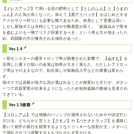
【ドレスアップ】
で用いる花の肥料として
【うしのふん】
と
【うまの
ふん】
の人気が高くなった。加えて
【黒アイパッチ】
をはじめとする
アクセサリー狩りにも必要な職であるため、依然として需要は高い。
しかし新強ボスは当時としてはやや難易度が高く、「盗賊込みで聖水
を盗むよりも一喝でリスク回避するべき」という考え方が強まったた
め、武闘家の方が優先される傾向があった。
Ver.1.4
一部モンスターの通常ドロップ率が調整された影響で、
【ぬすむ】
を
活用した通ドロ狙いの金策は効率が大きく落ちた。ただしレアドロッ
プ率はそのままなので、転生探しや装飾品入手などの需要は変わら
ず。
強ボスでは必殺が強力な武が選ばれることが相変わらずだが、ボタン
一つで武器変更が出来るようになったため短剣盗賊の価値も見直され
てきている。
Ver.1.5後期
【コロシアム】
では他職のパッシブが適用されないためやや決定打に
欠ける。どちらかと言うと
【クモノ】
や
【バナナトラップ】
を通路に
置いて相手の進行を阻害するようなトリッキーな役割が主。メダパニ
で混乱させつつ攻撃する人も少なからず見かける。