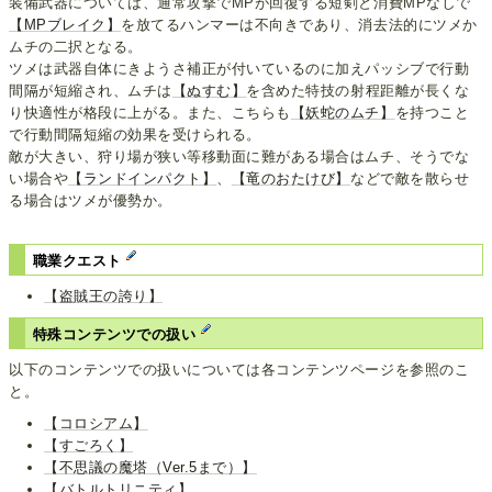
装備武器については、通常攻撃でMPが回復する短剣と消費MPなしで
【MPブレイク】
を放てるハンマーは不向きであり、消去法的にツメか
ムチの二択となる。
ツメは武器自体にきようさ補正が付いているのに加えパッシブで行動
間隔が短縮され、ムチは
【ぬすむ】
を含めた特技の射程距離が長くな
り快適性が格段に上がる。また、こちらも
【妖蛇のムチ】
を持つこと
で行動間隔短縮の効果を受けられる。
敵が大きい、狩り場が狭い等移動面に難がある場合はムチ、そうでな
い場合や
【ランドインパクト】
、
【竜のおたけび】
などで敵を散らせ
る場合はツメが優勢か。
職業クエスト
【盗賊王の誇り】
特殊コンテンツでの扱い
以下のコンテンツでの扱いについては各コンテンツページを参照のこ
と。
【コロシアム】
【すごろく】
【不思議の魔塔（Ver.5まで）】
【バトルトリニティ】