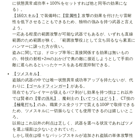
に状態異常成功率＋100%をセットすれば他と同等の効果にな
る）。
【160スキル】
で装備時に
【雷属性】
攻撃の効果を付けたり雷耐
性を低下させることもできるため、独特の強みを持つ武器と言え
よう。
一応ある程度の範囲攻撃が可能な武器でもあるが、いずれも直線
範囲のため範囲が狭く、「範囲攻撃役｣として立ち回るなら素直に
ハンマーに譲った方が良い。
盗みに関しては、ドロップ率等に直接関係する効果は無いもの
の、特技の射程+2mのおかげで奥の敵に接近しようとして手前の
敵に遮られるといったケースをある程度抑制できる。
【ツメスキル】
盗賊の武器の中では唯一状態異常成功率アップを持たないが、代
わりに
【ゴールドフィンガー】
がある。
現在でもプレイヤーが扱えるバフ剥がし効果を持つ技はこれ以外
では賢者の
【零の洗礼】
、魔剣士の
【いてつくはどう】
、CT技の
【極竜打ち】
のみ。職業クエ全クリアで貰える100Pで取得できる
ため、ツメスキルに一切振らなくても使用できるのは嬉しいとこ
ろ。
以前はこれ以外の利点は乏しく、武器を選べる状況であればツメ
を選ぶ場面は少ないとされていた。
しかし現在は様々なパッシブスキルが追加され盗賊の単体攻撃性