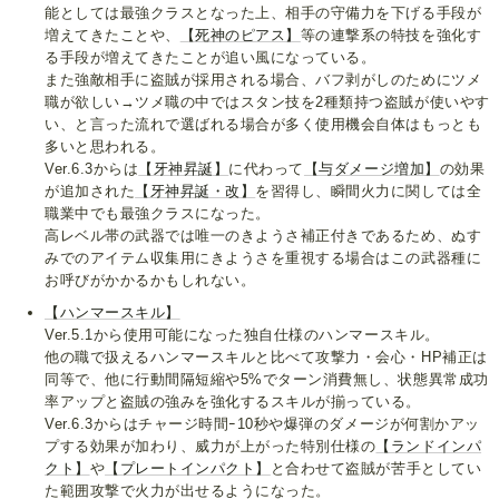
能としては最強クラスとなった上、相手の守備力を下げる手段が
増えてきたことや、
【死神のピアス】
等の連撃系の特技を強化す
る手段が増えてきたことが追い風になっている。
また強敵相手に盗賊が採用される場合、バフ剥がしのためにツメ
職が欲しい→ツメ職の中ではスタン技を2種類持つ盗賊が使いやす
い、と言った流れで選ばれる場合が多く使用機会自体はもっとも
多いと思われる。
Ver.6.3からは
【牙神昇誕】
に代わって
【与ダメージ増加】
の効果
が追加された
【牙神昇誕・改】
を習得し、瞬間火力に関しては全
職業中でも最強クラスになった。
高レベル帯の武器では唯一のきようさ補正付きであるため、ぬす
みでのアイテム収集用にきようさを重視する場合はこの武器種に
お呼びがかかるかもしれない。
【ハンマースキル】
Ver.5.1から使用可能になった独自仕様のハンマースキル。
他の職で扱えるハンマースキルと比べて攻撃力・会心・HP補正は
同等で、他に行動間隔短縮や5%でターン消費無し、状態異常成功
率アップと盗賊の強みを強化するスキルが揃っている。
Ver.6.3からはチャージ時間ｰ10秒や爆弾のダメージが何割かアッ
プする効果が加わり、威力が上がった特別仕様の
【ランドインパ
クト】
や
【プレートインパクト】
と合わせて盗賊が苦手としてい
た範囲攻撃で火力が出せるようになった。