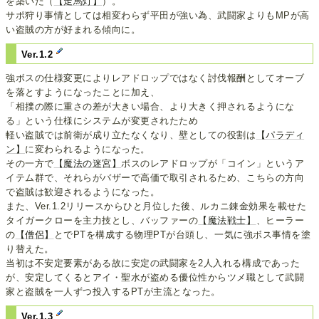
を築いた（
【走馬灯】
）。
サポ狩り事情としては相変わらず平田が強い為、武闘家よりもMPが高
い盗賊の方が好まれる傾向に。
Ver.1.2
強ボスの仕様変更によりレアドロップではなく討伐報酬としてオーブ
を落とすようになったことに加え、
「相撲の際に重さの差が大きい場合、より大きく押されるようにな
る」という仕様にシステムが変更されたため
軽い盗賊では前衛が成り立たなくなり、壁としての役割は
【パラディ
ン】
に変わられるようになった。
その一方で
【魔法の迷宮】
ボスのレアドロップが「コイン」というア
イテム群で、それらがバザーで高価で取引されるため、こちらの方向
で盗賊は歓迎されるようになった。
また、Ver.1.2リリースからひと月位した後、ルカニ錬金効果を載せた
タイガークローを主力技とし、バッファーの
【魔法戦士】
、ヒーラー
の
【僧侶】
とでPTを構成する物理PTが台頭し、一気に強ボス事情を塗
り替えた。
当初は不安定要素がある故に安定の武闘家を2人入れる構成であった
が、安定してくるとアイ・聖水が盗める優位性からツメ職として武闘
家と盗賊を一人ずつ投入するPTが主流となった。
Ver.1.3