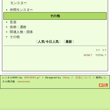
モンスター
仲間モンスター
その他
音楽
俗称・通称
関連人物・団体
その他
〔
人気
/
今日人気
〕〔
最新
〕
T.
?
Y.
?
NOW.
?
TOTAL.
?
レンタルWIKI by
WIKIWIKI.jp*
/ Designed by
Olivia
/
広告について
/ 無料レン
タル掲示板
zawazawa