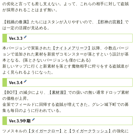
の劣化と言っても差し支えない。よって、これらの相手に対して盗賊
が採用されることはまず無い。
【戦禍の眷属】
たちにはスタンが入りやすいので、
【邪神の宮殿】
で
は一定の活躍が見込める。
Ver.3.3
本バージョンで実装された
【ナイトメアリーフ】
以降、小数点バージ
ョンで追加された素材を新規ザコモンスターが落とすという設計が基
本となる。(落とさないバージョンも僅かにある)
新しいマップに行くと新素材を落とす魔物相手に狩りをする盗賊達が
よく見られるようになった。
Ver.3.4
【BOT】
の減少により、
【素材屋】
での扱いの無い通常ドロップ素材
の価格が上昇。
金策でフィールドに回帰する盗賊が増えてきた。グレン城下町での募
集も毎日のように行われている。
Ver.3.5中期
ツメスキルの
【タイガークロー】
と
【ライガークラッシュ】
の強化に