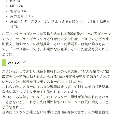
HP +4
MP +24
ちから +4
みのまもり +5
お宝ハンターのダメージがきようさ依存になり、
【休み】
効果も
付与。
お宝ハンターのダメージは宝珠も含めれば700前後と中々の高ダメージ
であり、サプライズラッシュと併せたスタン性能、ピオリムなどの補
助呪文、短剣やムチの状態異常、といった武闘家には無い強みもあっ
て、「（ツメ職の中では）安定性なら盗賊」といった意見も見られる
ように。
Ver.3.2～
スタン役として新しい地位を獲得したのも束の間、"どんな敵でも""ほ
ぼ確実に一時的に動きを止められる"高い安定性が売りで強力とされて
いたスタンに耐性を持つモンスターが現れはじめた。
これらのモンスターにはスタン戦術は通じず、短剣やムチの
【状態異
常成功率アップ】
を乗せても弾かれることも多々。
今のところ以前までに存在したモンスターに耐性が追加されたという
ことはないが、これから先は耐性持ちのモンスターは更に増えること
が予想される。
基本的にスタンが通じない相手には真価を発揮できず、その場合他職