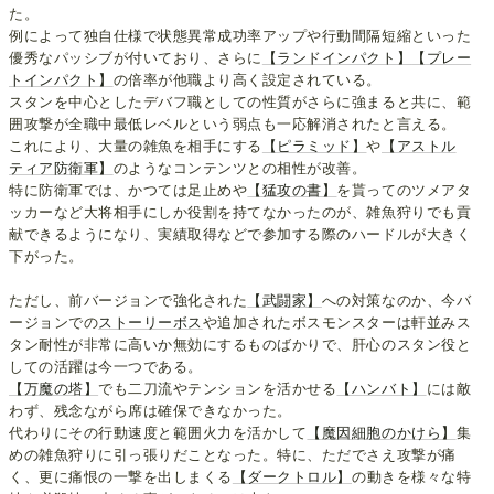
た。
例によって独自仕様で状態異常成功率アップや行動間隔短縮といった
優秀なパッシブが付いており、さらに
【ランドインパクト】
【プレー
トインパクト】
の倍率が他職より高く設定されている。
スタンを中心としたデバフ職としての性質がさらに強まると共に、範
囲攻撃が全職中最低レベルという弱点も一応解消されたと言える。
これにより、大量の雑魚を相手にする
【ピラミッド】
や
【アストル
ティア防衛軍】
のようなコンテンツとの相性が改善。
特に防衛軍では、かつては足止めや
【猛攻の書】
を貰ってのツメアタ
ッカーなど大将相手にしか役割を持てなかったのが、雑魚狩りでも貢
献できるようになり、実績取得などで参加する際のハードルが大きく
下がった。
ただし、前バージョンで強化された
【武闘家】
への対策なのか、今バ
ージョンでの
ストーリーボス
や追加されたボスモンスターは軒並みス
タン耐性が非常に高いか無効にするものばかりで、肝心のスタン役と
しての活躍は今一つである。
【万魔の塔】
でも二刀流やテンションを活かせる
【ハンバト】
には敵
わず、残念ながら席は確保できなかった。
代わりにその行動速度と範囲火力を活かして
【魔因細胞のかけら】
集
めの雑魚狩りに引っ張りだことなった。特に、ただでさえ攻撃が痛
く、更に痛恨の一撃を出しまくる
【ダークトロル】
の動きを様々な特