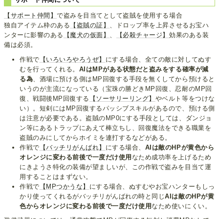
【サポート仲間】
で盗みを目当てとして盗賊を使用する場合
独自アイテム枠のある
【盗賊の証】
、ドロップ率を上昇させるお宝ハ
ンターに影響のある
【魔犬の仮面】
、
【必殺チャージ】
効果のある装
備は必須。
作戦で
【いろいろやろうぜ】
にする場合、全ての敵に対してぬす
むを行ってくれる。
AIはMPがある状態だと盗みをする確率が減
る為
、酒場に預ける側はMP回復する手段を無くしてから預けると
いうのが主流になっている（宝珠の勝どきMP回復、忍耐のMP回
復、戦闘後MP回復する
【ソーサリーリング】
やベルト等をつけな
い）。短剣にはMP回復するパッシブスキルがあるので、預ける側
は注意が必要である。盗賊のMP0にする手段としては、ダンジョ
ン等にあるトラップにあえて棒立ちし、回復魔法をできる職業を
盗賊のみにしてからホイミを連打するなどがある。
作戦で
【バッチリがんばれ】
にする場合、
AIは敵のHPが黄色から
オレンジに変わる前後で一度だけ使用
なため成功率を上げるため
にきようさ特化の装備が望ましいが、この作戦で盗みを目当て運
用することはまずない。
作戦で
【MPつかうな】
にする場合、ぬすむやお宝ハンターもしっ
かり使ってくれるがバッチリがんばれの時と同じ
AIは敵のHPが黄
色からオレンジに変わる前後で一度だけ使用
なため使いにくい。