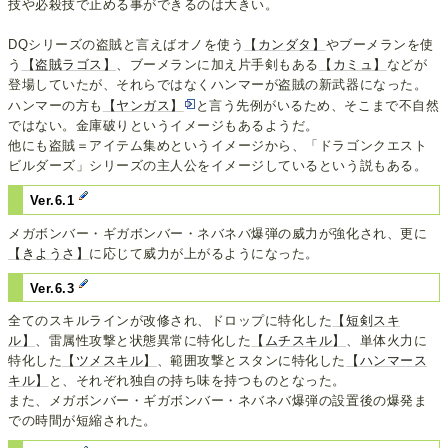
技や必殺技で止める事ができるのは大きい。
DQシリーズの盗賊と言えばオノを使う
【カンダタ】
やブーメランを使
う
【盗賊ラゴス】
、ブーメランに加え片手剣もある
【カミュ】
などが
登場していたが、それらではなくハンマーが盗賊の新武器になった。
ハンマーの方も
【ヤンガス】
と言う先例がいるため、そこまで不自然
ではない。金庫破りというイメージもあるようだ。
他にも盗賊＝アイテム集めというイメージから、「ドラゴンクエスト
ビルダーズ」シリーズの主人公をイメージしているという説もある。
Ver.6.1
メガボンバー・ギガボンバー・ネバネバ爆弾の威力が強化され、更に
【きようさ】
に応じて威力が上がるようになった。
Ver.6.3
全てのスキルラインが改修され、ドロップに特化した
【短剣スキ
ル】
、雷属性攻撃と状態異常に特化した
【ムチスキル】
、単体火力に
特化した
【ツメスキル】
、範囲攻撃とスタンに特化した
【ハンマース
キル】
と、それぞれ独自の持ち味を持つものとなった。
また、メガボンバー・ギガボンバー・ネバネバ爆弾の設置後の爆発ま
での時間が短縮された。