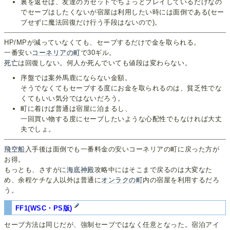
裏を返せば、友達のカセットでちょっとプレイしているだけなの
でセーブはしたくないが宿屋は利用したい時には面倒である(セー
ブせずに魔法回復だけ行う手段はないので)。
HP/MPが減っていなくても、セーブするだけで金を取られる。
一番安い
コーネリアの町
で30ギル。
死亡
は回復しない。何人か死んでいても値段は変わらない。
序盤では案外馬鹿にならない金額。
そうでなくてもセーブする度にお金を取られるのは、貧乏性でな
くてもいい気分ではないだろう。
町に着けば普通は宿屋に泊まるし、
一回買い物する度にセーブしたいような心配性でもなければ大丈
夫でしょ。
飛空船
入手後は面倒でも一番料金の安いコーネリアの町に戻った方が
お得。
もっとも、さすがに
海底神殿
攻略中にはそこまで戻るのは大変なた
め、余程ケチな人以外は普通に
オンラクの町
内の宿屋を利用するだろ
う。
FF1(WSC・PS版)
セーブ方法は同じだが、強制セーブではなく任意となった。宿泊アイ