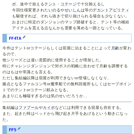
ボ
、途中で拾える
テント
・
コテージ
で十分賄えるし
今回仕様変更された
いのる
や
せいしんは
等の
デカントアビリティ
も駆使すれば、それら抜きで切り抜けられる場合も少なくない。
おまけに特定のダンジョンのマップ踏破すると、テント等の補給
アイテムを貰える点なんかも需要を薄める一因となっている。
FF4TA
今作はテントorコテージもしくは宿屋に泊まることによって
月齢
が変わ
るので、
他シリーズとは違い意図的に使用することが増加した。
特にチャレンジダンジョンで対ボスの戦略に合わせて月齢を調整する
のはもはや常識とも言える。
ただし集結編以降は宿屋が利用できないor登場しなくなり、
拠点となるファルコン号or魔導船での無料回復所もしくはセーブポイン
トでのテントorコテージ頼みとなる。
あまりにも極端すぎるのは気のせいだろうか…
集結編は
ファブール
や
カイポ
などには利用できる宿屋も存在する。
また、起きた時はベッドから飛び起き片手をあげるという動きになっ
た。
FF5