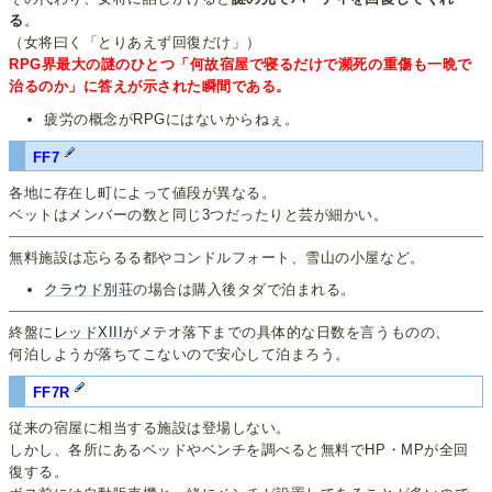
る
。
（女将曰く「とりあえず回復だけ」）
RPG界最大の謎のひとつ「何故宿屋で寝るだけで瀕死の重傷も一晩で
治るのか」に答えが示された瞬間である。
疲労の概念がRPGにはないからねぇ。
FF7
各地に存在し町によって値段が異なる。
ベットはメンバーの数と同じ3つだったりと芸が細かい。
無料施設は忘らるる都やコンドルフォート、雪山の小屋など。
クラウド別荘
の場合は購入後タダで泊まれる。
終盤に
レッドXIII
がメテオ落下までの具体的な日数を言うものの、
何泊しようが落ちてこないので安心して泊まろう。
FF7R
従来の宿屋に相当する施設は登場しない。
しかし、各所にあるベッドやベンチを調べると無料でHP・MPが全回
復する。