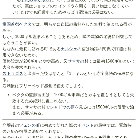
だが、実はショップのウインドウを開く（買い物はしなくてい
い）だけでも経過するためやっぱり宿泊の必要はない。
帝国首都ベクタ
では、明らかに盗賊の格好をした無料で泊まれる宿が
ある。
しかし1000ギル盗まれることもあるため、隣の建物の老婆に回復して
もらうことが多い。
ちなみに最初に訪れる町である
ナルシェ
の宿は物語の関係で序盤は利
用できないためか、
価格設定が200ギルとやや高め。又
サマサの村
では最初1500ギルという
大金を要求されるが、
ストラゴス
と出会った後はなんと「1」ギルという赤字覚悟の値段にな
る。
崩壊後はフリーベッド感覚で使えてしまう。
ベクタの盗賊宿主は、1000ギル未満だとカネを盗もうとしても失
敗するため絶対に盗まれない。
また、サマサの村で
シャドウの夢
を見るには1500ギルの段階で泊
まる必要がある。
崩壊後の
ツェンの町
に初めて訪れた際の
イベント
の最中では、緊急時
のためか宿屋に泊めてくれない。
その代わり、女将に話しかけると
謎の光でパーティを回復してくれ