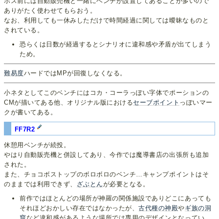
ボス前には自動販売機と一緒にベンチが設置してあることが多いので
ありがたく使わせてもらおう。
なお、利用しても一休みしただけで時間経過に関しては曖昧なものと
されている。
恐らくは日数が経過するとシナリオに違和感や矛盾が出てしまう
ため。
難易度
ハードではMPが回復しなくなる。
小ネタとしてこのベンチにはコカ・コーラっぽい字体でポーションの
CMが描いてある他、オリジナル版における
セーブポイント
っぽいマー
クが書いてある。
FF7R2
休憩用ベンチが続投。
やはり自動販売機と併設してあり、今作では魔導書店の出張所も追加
された。
また、チョコボストップのボロボロのベンチ…キャンプポイントはそ
のままでは利用できず、
ざぶとん
が必要となる。
前作ではほとんどの場所が神羅の関係施設でありどこにあっても
それほどおかしい存在ではなかったが、
古代種の神殿
や
ギ族の洞
窟
など違和感があるような場所では専用のデザインとなってい