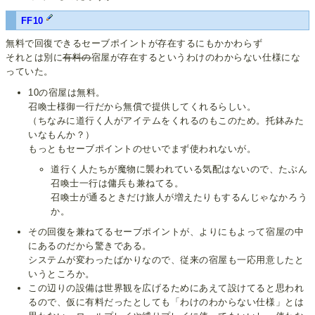
FF10
無料で回復できるセーブポイントが存在するにもかかわらず
それとは別に
有料の
宿屋が存在するというわけのわからない仕様にな
っていた。
10の宿屋は無料。
召喚士様御一行だから無償で提供してくれるらしい。
（ちなみに道行く人がアイテムをくれるのもこのため。托鉢みた
いなもんか？）
もっともセーブポイントのせいでまず使われないが。
道行く人たちが魔物に襲われている気配はないので、たぶん
召喚士一行は傭兵も兼ねてる。
召喚士が通るときだけ旅人が増えたりもするんじゃなかろう
か。
その回復を兼ねてるセーブポイントが、よりにもよって宿屋の中
にあるのだから驚きである。
システムが変わったばかりなので、従来の宿屋も一応用意したと
いうところか。
この辺りの設備は世界観を広げるためにあえて設けてると思われ
るので、仮に有料だったとしても「わけのわからない仕様」とは