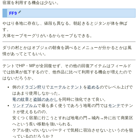
宿屋を利用する機会は少ない。
FF9
やはり各地に存在し、値段も異なる。朝起きるとジタンが体を伸ば
す。
大体セーブモーグリがいるからセーブもできる。
ダリの村とかはオブジェの朝食を調べるとメニューが分かるとかは風
情があってとてもいい。
テントでHP・MPが全回復せず、その他の回復アイテムはフィールド
では効果が低下するので、他作品に比べて利用する機会が増えたので
はないだろうか。
例の
ドラゴン狩り
で
エーテル
と
テント
を
盗める
のでレベル上げで
はあまり使用しなかった。
竜の紋章
と
盗賊のあかし
を同時に強化できて良い。
リンドブルム
で最も多く使うであろう地竜の門では
モンテ
でテン
トが使えるものの、
安くつく宿屋に行こうとすれば地竜の門→城内→外に出て商業区
へという長い移動を強いられる。
ケアル使いのいないパーティで気軽に宿泊させないというのを狙
っているのだろうか？