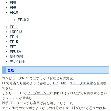
FF8
FF9
FF10
FF10-2
FF11
LRFF13
FF14
FF15
FFT
FFUSA
聖剣伝説
光の4戦士
全般
コンピュータRPGではすっかりおなじみの施設。
FFでも当たり前のように存在し、
HP
・
MP
・
ステータス異常
を全回復
できた。
しかし、FF10で
セーブポイント
に触れればそれだけで全回復するとい
うシステムが登場し、
以後FFシリーズから宿屋は姿を消してしまった。
ゲーム進行のテンポがよくなるのは分かるが、味がないと思うのは私