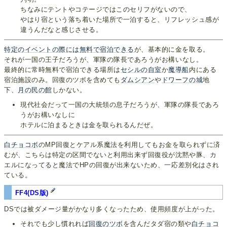
ちなみにテントやコテージではこのセリフがないので、
やはり宿という落ち着いた場所で一泊すると、リフレッシュ感が
違うんだなと感じさせる。
特定のイベントの
際には無料で
宿泊できる
が、基本的に金を取る。
それが一国の王子だろうが、軍隊の隊長であろうがお構いなし。
最終的に常時無料で宿泊できる場所は
セシルの自室
か
魔導船
内にある
宿泊施設のみ。回復のツボを含めても
ダムシアン
や
ドワーフの城
地
下、
月の民の館
しかない。
現代社会だって一国の大統領の息子だろうが、軍隊の隊長であろ
うがお構いなしに
ホテルに泊まるときは金を取られるんだぜ。
白チョコボ
のMP回復とケアル系魔法を利用してもお金を取られずに済
むが、こちらは特定の区間でないと利用出来ず回復役が沈黙や豚、カ
エルになってると魔法でHPの回復が出来ないため、一応差別化はされ
ている。
FF4(DS版)
DSでは被ダメージ量がかなり多くなったため、使用頻度が上がった。
それでも少し慣れれば
回復のツボ
を含んだタダ宿の類や
白チョコ