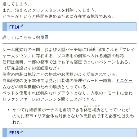
過してしまう。
また、泊まると
クロノスタシス
を解除してしまう。
どちらかというと時間を進めるために存在する施設である。
FF14
詳しくはこちら→
宿屋
ゲーム開始時の三国、および大型パッチ毎に1箇所追加される「プレイ
ヤー大タウン」に存在する、ソロ専用の個室へ入れる施設の総称。
使用は無料。一部の都市ではそもそも宿屋ではないパターンもある。
（研究施設とその仮眠室など）
個室の内装は施設ごとの格式やお国柄がよく反映されている。
自動回復のある本作では見た目装備の管理やムービー鑑賞、
ミニ
ゲー
ム
などの特殊機能のための場所となっている。
ベッドを使用すれば特殊なログアウトとなり、入眠のエモートに合わ
せ
ファンファーレ
のアレンジを聞くことができる。
レストエリア
かつては経験値ボーナスを蓄積できる
休息場所
となっていたが、
のちに都市エリア全体も対象となり休息目的で来る必要性は失わ
れた。
FF15