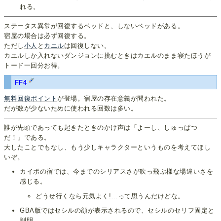
れる。
ステータス異常が回復するベッドと、しないベッドがある。
宿屋の場合は必ず回復する。
ただし
小人
と
カエル
は回復しない。
カエルしか入れないダンジョンに挑むときはカエルのまま寝たほうが
トード一回分お得。
FF4
無料回復ポイント
が登場。宿屋の存在意義が問われた。
だが数が少ないために使われる回数は多い。
誰が先頭であっても起きたときのかけ声は「よーし、しゅっぱつ
だ！」である。
大したことでもなし、もう少しキャラクターというものを考えてほし
いぞ。
カイポの宿では、今までのシリアスさが吹っ飛ぶ様な場違いさを
感じる。
どうせ行くなら元気よく!…って思うんだけどな。
GBA版ではセシルの顔が表示されるので、セシルのセリフ固定と
判明。