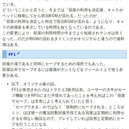
ている。
どういうことかと言うと、今までは「宿屋の利用を決定後、キャラが
ベッドに移動してから宿泊BGMが流れる」だったのが、
「宿屋の利用を決定した時点で宿泊BGMが流れる」ようになり、キャ
ラの就寝姿を表示している時間も短くなっているのである。
この変更により、宿屋の利用時間が今までより短縮されテンポは良く
なった…のだがBGMの流れるタイミングがオリジナルと違うので違和
感はある。
FF1
回復の場であると同時にセーブするための場所でもあった。
宿屋以外でセーブするには
寝袋
や
テント
などをフィールド上で使う必
要がある。
以下、オリジナル版の話。
FF1が発売されたのはドラクエ3発売以前。ユーザーの大半がセー
ブ機能つきRPGにまだ不慣れであったことを考えればこの「宿屋
でセーブ」は非常によく考えられていたと思う。
「セーブできる」のではなく「強制的にセーブされる」ところが
ミソ。ほぼ唯一の魔法回数回復手段である宿屋は定期的に利用せ
ざるを得ない施設なので、プレイしていれば自然と定期的にセー
ブを行うことになる。