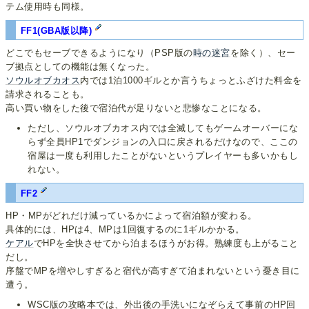
テム使用時も同様。
FF1(GBA版以降)
どこでもセーブできるようになり（PSP版の
時の迷宮
を除く）、セー
ブ拠点としての機能は無くなった。
ソウルオブカオス
内では1泊1000ギルとか言うちょっとふざけた料金を
請求されることも。
高い買い物をした後で宿泊代が足りないと悲惨なことになる。
ただし、ソウルオブカオス内では全滅してもゲームオーバーにな
らず全員HP1でダンジョンの入口に戻されるだけなので、ここの
宿屋は一度も利用したことがないというプレイヤーも多いかもし
れない。
FF2
HP・MPがどれだけ減っているかによって宿泊額が変わる。
具体的には、HPは4、MPは1回復するのに1ギルかかる。
ケアル
でHPを全快させてから泊まるほうがお得。熟練度も上がること
だし。
序盤でMPを増やしすぎると宿代が高すぎて泊まれないという憂き目に
遭う。
WSC版の攻略本では、外出後の手洗いになぞらえて事前のHP回