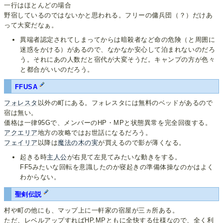
一行はほとんどの場合
野宿しているのではないかと思われる。フリーの傭兵団（？）だけあ
って大変だなぁ。
異端者認定されてしまってからは暗殺者など命の危険（と周囲に
迷惑をかける）があるので、なかなか安心して泊まれないのだろ
う。それにあの人数だと宿代が大変そうだ。キャンプの方が色々
と都合がいいのだろう。
FFUSA
フォレスタ
以外の町にある。フォレスタには無料のベッドがあるので
宿は無い。
価格は一律95Gで、メンバーのHP・MPと状態異常を完全回復する。
アクエリア
地方の攻略ではお世話になるだろう。
フェイリア
以降は
魔法の木の実
が買えるので影が薄くなる。
起きる時
主人公
が右見て左見てみたいな動きをする。
FF5みたいな回転を意識したのか寝起きの準備体操なのかはよく
わからない。
聖剣伝説
村や町の他にも、マップ上に一軒家の宿屋が三ヵ所ある。
ただ、レベルアップすればHP,MPともに全快する仕様なので、全く利