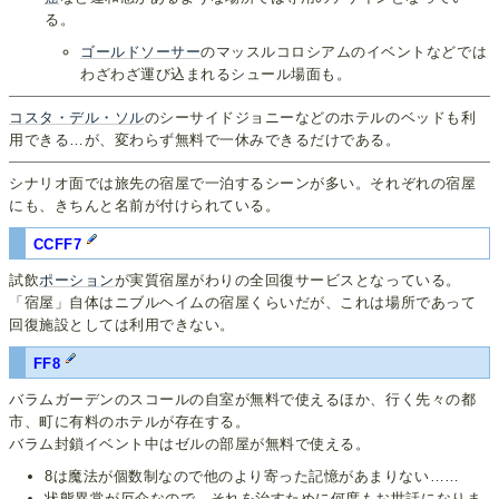
る。
ゴールドソーサー
のマッスルコロシアムのイベントなどでは
わざわざ運び込まれるシュール場面も。
コスタ・デル・ソル
のシーサイドジョニーなどのホテルのベッドも利
用できる…が、変わらず無料で一休みできるだけである。
シナリオ面では旅先の宿屋で一泊するシーンが多い。それぞれの宿屋
にも、きちんと名前が付けられている。
CCFF7
試飲
ポーション
が実質宿屋がわりの全回復サービスとなっている。
「宿屋」自体はニブルヘイムの宿屋くらいだが、これは場所であって
回復施設としては利用できない。
FF8
バラムガーデンのスコールの自室が無料で使えるほか、行く先々の都
市、町に有料のホテルが存在する。
バラム封鎖イベント中はゼルの部屋が無料で使える。
8は魔法が個数制なので他のより寄った記憶があまりない……
状態異常が厄介なので、それを治すために何度もお世話になりま