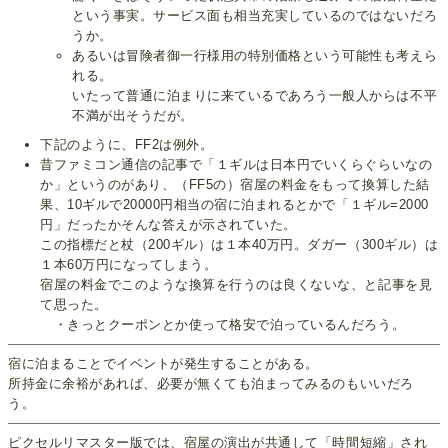
という事実。サービス面も相当充実しているのではないだろ
うか。
あるいは冒険者御一行様用の特別価格という可能性も考えら
れる。
いたって普通に泊まりに来ているであろう一般人からは不平
不満が出そうだが。
下記のように、FF2は例外。
昔ファミコン通信の記事で「１ギルは日本円でいくらぐらいなの
か」というのがあり、（FF5の）宿屋の料金をもって換算した結
果、10ギルで20000円相当の宿に泊まれるとかで「１ギル=2000
円」だったかそんな答えが示されていた。
この指標だと杖（200ギル）は１本40万円。ダガー（300ギル）は
１本60万円になってしまう。
宿屋の料金でこのような換算を行うのは良くないな、と記事を見
て思った。
・きっとクーポンとか使って格安で泊っているんだろう。
宿に泊まることでイベントが発生することがある。
所持金に余裕があれば、必要が無くても泊まってみるのもいいだろ
う。
ピクセルリマスター版では、宿屋の演出が共通して「時間短縮」され