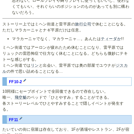
思わない。ロールプレイや縛りプレイに使ってもいいし、使わな
くてもいい、それぐらいのポジションのものがあっても別に構わ
ないだろう。
ストーリー上ではミヘン街道と雷平原の
旅行公司
で休むことになる。
ただしマラカーニャとナギ平原だけは任意。
マラカーニャでなく、マカラーニャ…。あんたは
ティーダか
!!
ミヘン街道ではアーロンが疲れたため休むことになり、雷平原では
リュックの雷恐怖症で仕方なく休むことになる。どちらも微妙にテキ
トーな感じがする。
ミヘン街道では
リン
と出会い、雷平原では奥の部屋でユウナが
ジスカ
ル
の件で思い詰めることになる…
FF10-2
10同様にセーブポイントで全回復できるので存在しない。
唯一、
飛空艇
のベッドで「ひとやすみ」することができる。
各ストーリーレベルでひとやすみすることで隠しイベントが発生す
る。
FF11
たいていの街に宿屋は存在しており、1Fが酒場やレストラン、2Fが宿