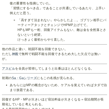
復の重要性を指摘していた。
「習慣にするべき点」であることが共通しているあたり、上手い
例えだと思う。
「高すぎて泊まれない」やらかしたよ…。ゴブリン相手にパ
ーティーアタックとチェンジでHPMP上げてて。
HPもMPも一桁、回復アイテムもない、敵は金を全然落とさ
ないという絶望。
けっきょく最初からやり直した。
他の作品と違い、戦闘不能を回復できない。
ただし
神殿
で無料で戦闘不能を回復できるため大した欠点では無い
が。
アスピル
を全員が習得してしまうと出番はほとんどなくなる。
初期の
Sa・Gaシリーズ
にもこの名残が見られる。
あちらにはMPの概念がないため、ケアルを覚えていればタダで泊
まり放題である。
回復するHP・MPが大きいほど宿泊料金が大きくなる＝宿泊期間が長
期化していると考えられる。