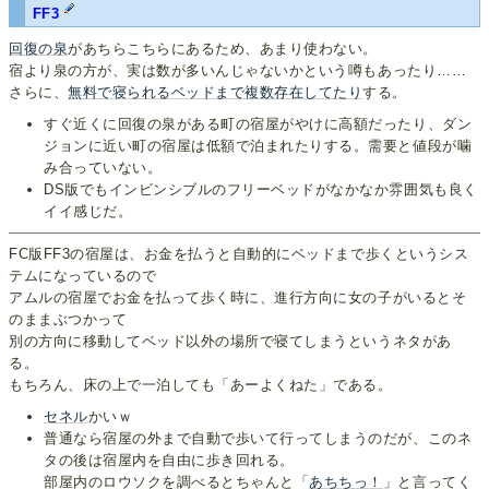
FF3
回復の泉
があちらこちらにあるため、あまり使わない。
宿より泉の方が、実は数が多いんじゃないかという噂もあったり……
さらに、
無料で寝られる
ベッドまで複数
存在してたり
する。
すぐ近くに回復の泉がある町の宿屋がやけに高額だったり、ダン
ジョンに近い町の宿屋は低額で泊まれたりする。需要と値段が噛
み合っていない。
DS版でもインビンシブルのフリーベッドがなかなか雰囲気も良く
イイ感じだ。
FC版FF3の宿屋は、お金を払うと自動的にベッドまで歩くというシス
テムになっているので
アムルの宿屋でお金を払って歩く時に、進行方向に女の子がいるとそ
のままぶつかって
別の方向に移動してベッド以外の場所で寝てしまうというネタがあ
る。
もちろん、床の上で一泊しても「あーよくねた」である。
セネル
かいｗ
普通なら宿屋の外まで自動で歩いて行ってしまうのだが、このネ
タの後は宿屋内を自由に歩き回れる。
部屋内のロウソクを調べるとちゃんと「
あちちっ！
」と言ってく