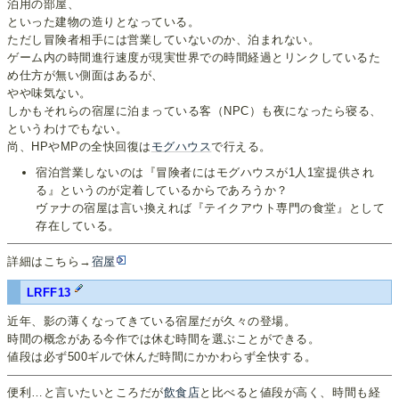
泊用の部屋、
といった建物の造りとなっている。
ただし冒険者相手には営業していないのか、泊まれない。
ゲーム内の時間進行速度が現実世界での時間経過とリンクしているた
め仕方が無い側面はあるが、
やや味気ない。
しかもそれらの宿屋に泊まっている客（NPC）も夜になったら寝る、
というわけでもない。
尚、HPやMPの全快回復は
モグハウス
で行える。
宿泊営業しないのは『冒険者にはモグハウスが1人1室提供され
る』というのが定着しているからであろうか？
ヴァナの宿屋は言い換えれば『テイクアウト専門の食堂』として
存在している。
詳細はこちら→
宿屋
LRFF13
近年、影の薄くなってきている宿屋だが久々の登場。
時間の概念がある今作では休む時間を選ぶことができる。
値段は必ず500ギルで休んだ時間にかかわらず全快する。
便利…と言いたいところだが
飲食店
と比べると値段が高く、時間も経