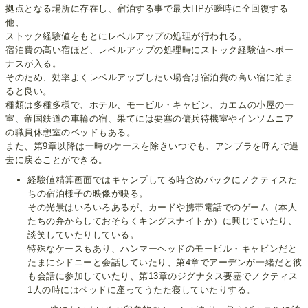
拠点となる場所に存在し、宿泊する事で最大HPが瞬時に全回復する
他、
ストック経験値をもとにレベルアップの処理が行われる。
宿泊費の高い宿ほど、レベルアップの処理時にストック経験値へボー
ナスが入る。
そのため、効率よくレベルアップしたい場合は宿泊費の高い宿に泊ま
ると良い。
種類は多種多様で、ホテル、モービル・キャビン、カエムの小屋の一
室、帝国鉄道の車輪の宿、果てには要塞の傭兵待機室やインソムニア
の職員休憩室のベッドもある。
また、第9章以降は一時のケースを除きいつでも、アンブラを呼んで過
去に戻ることができる。
経験値精算画面ではキャンプしてる時含めバックにノクティスた
ちの宿泊様子の映像が映る。
その光景はいろいろあるが、カードや携帯電話でのゲーム（本人
たちの弁からしておそらくキングスナイトか）に興じていたり、
談笑していたりしている。
特殊なケースもあり、ハンマーヘッドのモービル・キャビンだと
たまにシドニーと会話していたり、第4章でアーデンが一緒だと彼
も会話に参加していたり、第13章のジグナタス要塞でノクティス
1人の時にはベッドに座ってうたた寝していたりする。