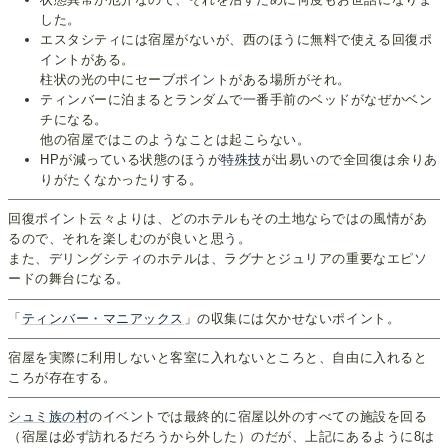
した。
エスタシティには宿屋がないが、西のほうに無料で使える回復ポ
イントがある。
柱状の光の中にセーブポイントがある場所がそれ。
ティンバーに泊まるとランダムで一番手前のベッドがなぜかベン
チになる。
他の宿屋ではこのようなことは起こらない。
HPが減っている状態のほうが
特殊技
が出易いので全回復は余りあ
りがたくなかったりする。
回復ポイント云々よりは、どのホテルもその土地ならではの風情があ
るので、それを楽しむのが良いと思う。
また、デリングシティのホテルは、ラグナとジュリアの重要なエピソ
ードの舞台になる。
「
ティンバー・マニアックス
」の収集には欠かせないポイント。
宿屋を実際に利用しないと客室に入れないところと、自由に入れると
ころが存在する。
シュミ族の村
のイベントでは最終的に宿屋以外のすべての施設を回る
（宿屋は必ず訪れるだろうから外した）のだが、上記にあるように8は