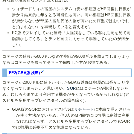
ある意味現実的なシステムではある。
ウィザードリィの宿屋のシステム（安い部屋ほどHP回復に日数が
掛かり結果的に年をとる可能性も高い。高い部屋はHP回復に日数
が掛からないが部屋の宿泊代その物が高いため序盤ではおいそれ
と泊まれない）を再現していると言えるが。
FC版でプレイしていた当時「大怪我をしている客は足元を見て高
額請求してくる」とテレビ画面に向かって非難していたのが懐か
しい。
コテージの値段が5000ギルなので宿代が5000ギルを越えてしまうよう
ならばコテージを買ってそちらで回復した方がお得である。
FF2(GBA版以降)
コテージが2000ギルに値下がりしたGBA版以降は宿屋の出番がより少
なくなってしまった…と思いきや、
SOR
にはコテージが登場しないた
め、むしろ今までより利用する機会が多くなっているかもしれない(ア
スピルを多用するプレイスタイルの場合除く)。
GBA版のSORにおけるアスピルは
リチャード
に本編で覚えさせる
しか使う方法がないため、他3人のMP回復には宿屋は絶対に利用
しなければならず、アスピルを多用するプレイスタイルでもSOR
では宿屋は必要不可欠な施設になっている。