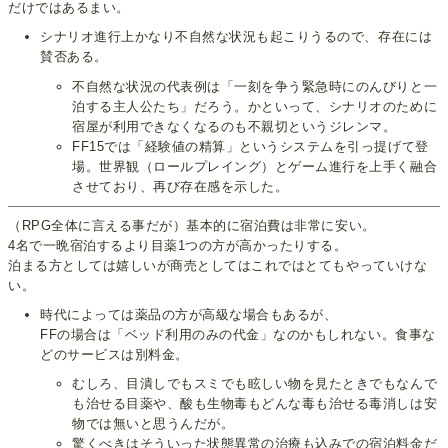
だけではあるまい。
シナリオ進行上かなり不自然な状況も起こりうるので、存在には
賛否ある。
不自然な状況の代表例は「一刻を争う緊急時にのんびりと一
泊する主人公たち」だろう。かといって、シナリオのために
宿屋が利用できなくなるのも不親切というジレンマ。
FF15では「経験値の精算」というシステムを引っ提げて登
場。世界観（ロールプレイング）とゲーム進行を上手く融合
させており、再び存在感を示した。
（RPG全体に言える事だが）基本的に宿泊費は非常に安い。
4名で一晩宿泊するより目薬1つの方が高かったりする。
泊まる方としては嬉しいが商売としてはこれではとてもやっていけな
い。
時代によっては薬品の方が高級な場合もあるが、
FFの場合は「ベッド利用のみの代金」なのかもしれない。食事な
どのサービスは別料金。
むしろ、目潰しでもスミでも眩しい物を見たときでもなんで
も治せる目薬や、酸も生物毒もどんな毒も治せる毒消しは安
物では無いと思うんだが。
驚くべきはそういった状態異常の治療も込みでの宿泊料金だ