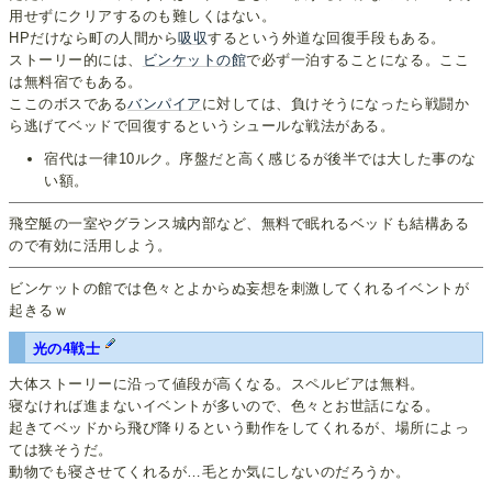
用せずにクリアするのも難しくはない。
HPだけなら町の人間から
吸収
するという外道な回復手段もある。
ストーリー的には、
ビンケットの館
で必ず一泊することになる。ここ
は無料宿でもある。
ここのボスである
バンパイア
に対しては、負けそうになったら戦闘か
ら逃げてベッドで回復するというシュールな戦法がある。
宿代は一律10ルク。序盤だと高く感じるが後半では大した事のな
い額。
飛空艇の一室やグランス城内部など、無料で眠れるベッドも結構ある
ので有効に活用しよう。
ビンケットの館では色々とよからぬ妄想を刺激してくれるイベントが
起きるｗ
光の4戦士
大体ストーリーに沿って値段が高くなる。スペルビアは無料。
寝なければ進まないイベントが多いので、色々とお世話になる。
起きてベッドから飛び降りるという動作をしてくれるが、場所によっ
ては狭そうだ。
動物でも寝させてくれるが…毛とか気にしないのだろうか。