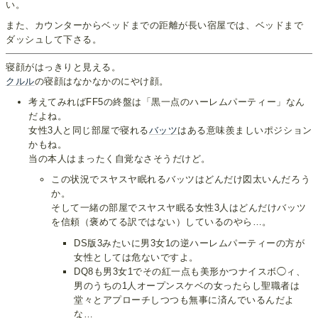
い。
また、カウンターからベッドまでの距離が長い宿屋では、ベッドまで
ダッシュして下さる。
寝顔がはっきりと見える。
クルル
の寝顔はなかなかのにやけ顔。
考えてみればFF5の終盤は「黒一点のハーレムパーティー」なん
だよね。
女性3人と同じ部屋で寝れる
バッツ
はある意味羨ましいポジション
かもね。
当の本人はまったく自覚なさそうだけど。
この状況でスヤスヤ眠れるバッツはどんだけ図太いんだろう
か。
そして一緒の部屋でスヤスヤ眠る女性3人はどんだけバッツ
を信頼（褒めてる訳ではない）しているのやら…。
DS版3みたいに男3女1の逆ハーレムパーティーの方が
女性としては危ないですよ。
DQ8も男3女1でその紅一点も美形かつナイスボ◯ィ、
男のうちの1人オープンスケベの女ったらし聖職者は
堂々とアプローチしつつも無事に済んでいるんだよ
な…