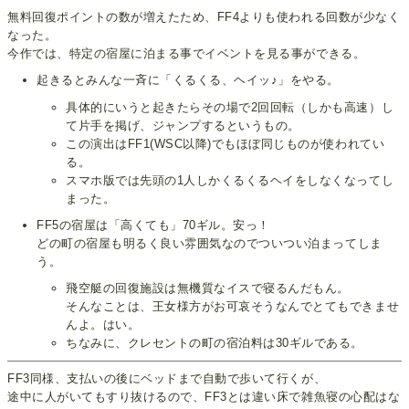
無料回復ポイントの数が増えたため、FF4よりも使われる回数が少なく
なった。
今作では、特定の宿屋に泊まる事でイベントを見る事ができる。
起きるとみんな一斉に「くるくる、ヘイッ♪」をやる。
具体的にいうと起きたらその場で2回回転（しかも高速）し
て片手を掲げ、ジャンプするというもの。
この演出はFF1(WSC以降)でもほぼ同じものが使われてい
る。
スマホ版では先頭の1人しかくるくるヘイをしなくなってし
まった。
FF5の宿屋は「高くても」70ギル。安っ！
どの町の宿屋も明るく良い雰囲気なのでついつい泊まってしま
う。
飛空艇の回復施設は無機質なイスで寝るんだもん。
そんなことは、王女様方がお可哀そうなんでとてもできませ
んよ。はい。
ちなみに、クレセントの町の宿泊料は30ギルである。
FF3同様、支払いの後にベッドまで自動で歩いて行くが、
途中に人がいてもすり抜けるので、FF3とは違い床で雑魚寝の心配はな