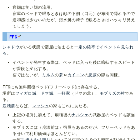
寝顔は笑い顔の流用。
宿屋のベッドで眠るときは顔の下側（口元）が布団で隠れるので
違和感は少ないのだが、潜水艇の椅子で眠るときはハッキリ見え
てしまう。
FF6
シャドウ
がいる状態で宿屋に泊まると
一定の確率でイベントを見られ
る
。
イベントが発生する際は、ベッドに入った後に暗転するスピード
が普段と変化する。
宿ではないが、
リルム
の
夢
や
カイエン
の
悪夢
の際も同様。
FF6にも無料回復ベッド(フリーベッド)は存在する。
場所は
フィガロ城
、
ドマ城
、
一軒家
（ドマの北）、
モブリズの村
であ
る。
崩壊前
ならば、
マッシュ
の家もこれにあたる。
上記の場所に加えて、崩壊後の
ナルシェ
の武器屋のベッドも該当
する。
モブリズには（崩壊前は）宿屋もあるのだが、フリーベッドもあ
るせいで利用価値はほとんどない。
一応
手紙のやり取り
については宿屋の方でのみ時間が経過するの