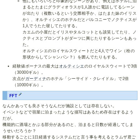
他にもいろいろと印象的なシーンがあり、例えばホテルに泊
まるとたまにグラディオラスが1人誰かに電話してるシーン
が出たり（複数いるという交際相手か、はたまた妹のイリス
か）、オルティシエのホテルだとバルコニーでノクティスが
1人でうたた寝してたりする。
カエムの小屋だとイリスやタルコットとも談笑してたり、ノ
クティスとプロンプトがダーツに興じたりするシーンもあっ
た。
オルティシエのロイヤルスウィートだと4人でワイン（栓の
形状からしてシャンパン？）を囲んでたりもする。
経験値ボーナスの最大は
オルティシエ
のロイヤルスウィートで3倍
（30000ギル）。
次点が
ガーディナ
のホテル「シーサイド・クレイドル」で2倍
（10000ギル）。
FFT
なんかあっても良さそうなんだが施設としては存在しない。
イベントなどで宿屋に泊まったような描写はあるため存在はするよう
だが。
機能的に酒場とかぶる部分があるのと、泊まると日数が経過してしま
うせいだろうか？
移動するごとに1日経過するシステムだと言う事を考えるとラムザ君ご