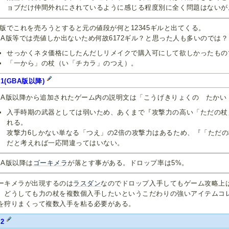
ョブだけ仲間外れにされているように感じる程度別に全く問題はないが
C版でこれを売ろうとすると元の値段が何と12345ギルと出てくる。
BA版等では売値しか出ないため何故6172ギル？と思った人も多いのでは？
せっかくネタ価格にしたんだしリメイクで購入可にして欲しかったもの
「一から」の杖（い「チカラ」のつえ）。
F1(GBA版以降)
BA版以降から追加されたゲーム内の説明文は「こうげきりょくの たかい
入手時期の武器としては弱いため、あくまで『攻撃力の高い「ただの杖
れる。
攻撃力6しかない単なる「つえ」の2倍の攻撃力はあるため、『「ただ
だと考えれば一応間違ってはいない。
BA版以降は
ゴーキメラ
が落とす事がある。ドロップ率は5%。
ーキメラが出現するのは
ラスダン
なのでドロップ入手してもゲーム攻略上
、どうしても力の杖を複数個入手したいというこだわりの強いアイテムコ
を狩りまくって複数入手を粘る必要がある。
2