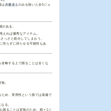
後は
赤魔道士
のみを除いた全5ジョ
感がある。
考えれば優秀なアイテム。
はさっさと処分してしまおう。
に売らずに持たせる可能性もあ
を攻略する上で困ることは全くな
皆無。
るため、実用性という面では装備で
になる。
も困ることは皆無のため、精々1ジ