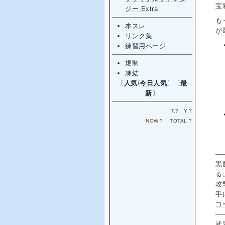
宝
ジー Extra
も
本スレ
が
リンク集
練習用ページ
規制
凍結
〔
人気
/
今日人気
〕〔
最
新
〕
T.
?
Y.
?
NOW.
?
TOTAL.
?
黒
る
攻
手
コ
武