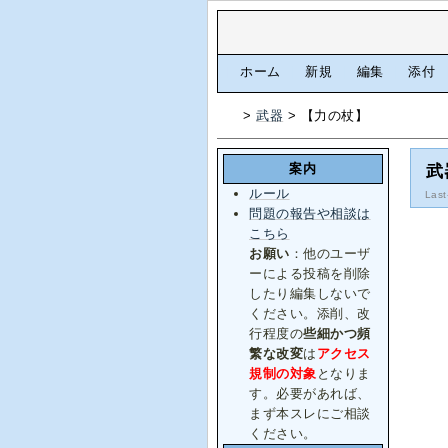
[
ホーム
|
新規
|
編集
|
添付
>
武器
> 【力の杖】
案内
武
ルール
Last
問題の報告や相談は
こちら
お願い
：他のユーザ
ーによる投稿を削除
したり編集しないで
ください。添削、改
行程度の
些細かつ頻
繁な改変
は
アクセス
規制の対象
となりま
す。必要があれば、
まず本スレにご相談
ください。