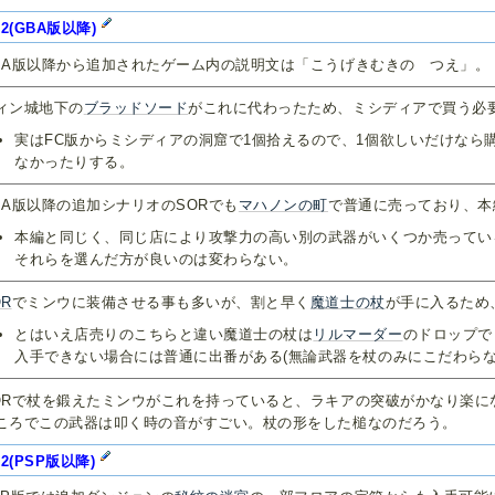
F2(GBA版以降)
BA版以降から追加されたゲーム内の説明文は「こうげきむきの つえ」。
ィン城地下の
ブラッドソード
がこれに代わったため、ミシディアで買う必
実はFC版からミシディアの洞窟で1個拾えるので、1個欲しいだけなら
なかったりする。
BA版以降の追加シナリオのSORでも
マハノンの町
で普通に売っており、本
本編と同じく、同じ店により攻撃力の高い別の武器がいくつか売ってい
それらを選んだ方が良いのは変わらない。
OR
でミンウに装備させる事も多いが、割と早く
魔道士の杖
が手に入るため
とはいえ店売りのこちらと違い魔道士の杖は
リルマーダー
のドロップで
入手できない場合には普通に出番がある(無論武器を杖のみにこだわらな
ORで杖を鍛えたミンウがこれを持っていると、ラキアの突破がかなり楽に
ころでこの武器は叩く時の音がすごい。杖の形をした槌なのだろう。
F2(PSP版以降)