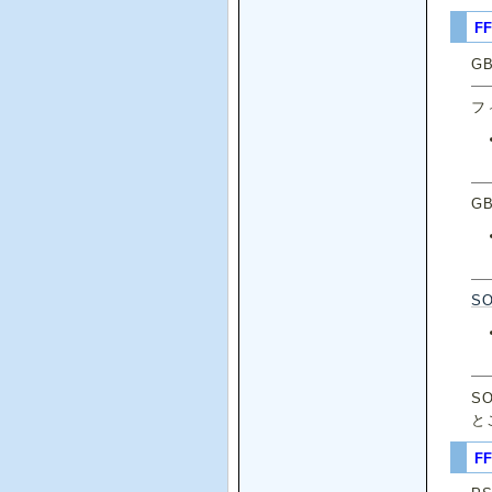
F
G
フ
G
S
S
と
F