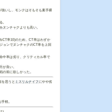
が強いし、モンクはそもそも素手裸
る。
みヌンチャクよりも高い。
のみCT率10)のため、CT率はわずか
ジョンでヌンチャクのCT率を上回
命中率は劣り、クリティカル率で
方が良い。
戦の前に欲しかった。
面を思うと
ミスリルナイフ
にやや劣
お手軽。
1)。