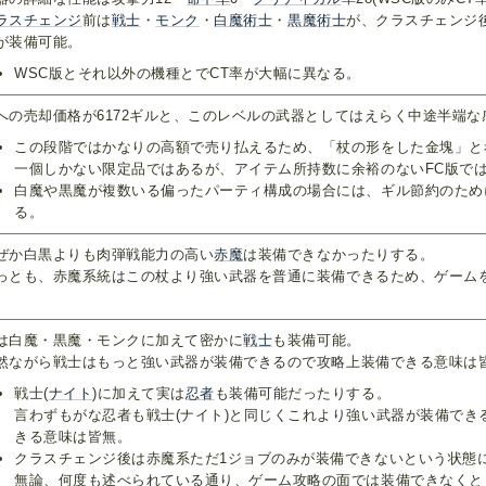
ラスチェンジ
前は
戦士
・
モンク
・
白魔術士
・
黒魔術士
が、クラスチェンジ
が装備可能。
WSC版とそれ以外の機種とでCT率が大幅に異なる。
への売却価格が6172ギルと、このレベルの武器としてはえらく中途半端な
この段階ではかなりの高額で売り払えるため、「杖の形をした金塊」と
一個しかない限定品ではあるが、アイテム所持数に余裕のないFC版で
白魔や黒魔が複数いる偏ったパーティ構成の場合には、ギル節約のため
る。
ぜか白黒よりも肉弾戦能力の高い
赤
魔
は装備できなかったりする。
っとも、赤魔系統はこの杖より強い武器を普通に装備できるため、ゲーム
。
は白魔・黒魔・モンクに加えて密かに
戦士
も装備可能。
然ながら戦士はもっと強い武器が装備できるので攻略上装備できる意味は
戦士(
ナイト
)に加えて実は
忍者
も装備可能だったりする。
言わずもがな忍者も戦士(ナイト)と同じくこれより強い武器が装備でき
きる意味は皆無。
クラスチェンジ後は赤魔系ただ1ジョブのみが装備できないという状態
無論、何度も述べられている通り、ゲーム攻略の面では装備できなくと