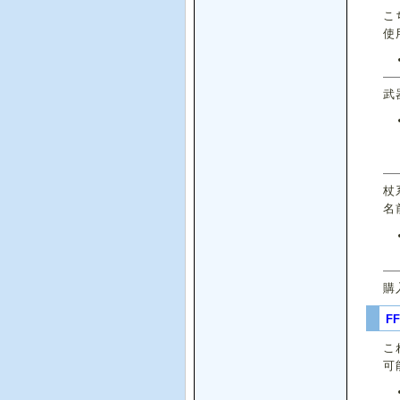
こ
使
武
杖
名
購
F
こ
可