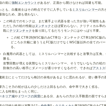
箱の前に
強制エンカウント
があるが、正面から開けなければ回避も可能。
っとも、白魔術士はその時点ですでに入手している
ミスリルハンマー
の方
最強なため、誰も使わない。
この時点でのモンクは、まだ素手より武器を使った方が強い可能性もあ
ただし力の杖の性能は
ヌンチャク
とほぼ変わらない。クリティカル率の
既に
テツヌンチャク
を振り回してるだろうモンクにはやっぱり不要。
この杖:CT率28(WSC版のみCT率1)・ヌンチャク:CT率1(WSC版
どころか大幅に違ううえFC版だけでなくWSC版以外の全てのバー
る。
白魔用の武器としては、ミスリルハンマーと比較すると攻撃力は互角、
勝る。
攻撃回数が増える状態ならミスリルハンマー、そうでないなら力の杖の
防御力の高い相手にダメージが通りやすくなるので、できれば
アストス
魔術士にとってだけなら検討の余地があるように思われるが、使い勝手の
。
撃力こそ力の杖がほんの少しだけ上回るものの、命中率で大きく劣る。
に入る時期もまったく同じ。
ーネリア城
や
ドワーフの洞窟
にある分、あちらの方が入手難度の面ですら
器の詳細な性能は攻撃力12・
命中率
0・
クリティカル
率28(WSC版のみCT率