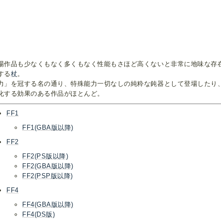
場作品も少なくもなく多くもなく性能もさほど高くないと非常に地味な存在
する
杖
。
力」を冠する名の通り、特殊能力一切なしの純粋な鈍器として登場したり
化する効果のある作品がほとんど。
FF1
FF1(GBA版以降)
FF2
FF2(PS版以降)
FF2(GBA版以降)
FF2(PSP版以降)
FF4
FF4(GBA版以降)
FF4(DS版)