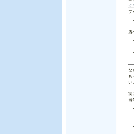
ク
ブ
店
な
も
い
実
当