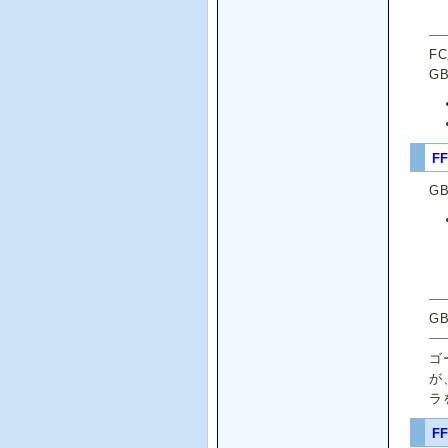
F
G
F
G
G
ゴ
が
ラ
FF