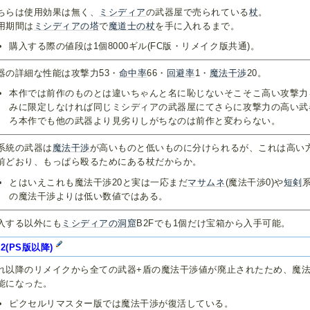
ちらは使用効果は無く、
ミシディア
の武器屋で売られている
杖
。
用期間は
ミシディアの塔
で
魔道士の杖
を手に入れるまで。
購入する際の値段は1個8000ギル(FC版・リメイク版共通)。
器の詳細な性能は攻撃力53・
命中率
66・
回避率
1・
魔法干渉
20。
本作では前作のものとは違いちゃんと名に恥じないそこそこ高い攻撃力
みに限定しなければ同じミシディアの武器屋にてさらに攻撃力の高い武
ろ本作でも他の武器より見劣りしがちなのは前作と変わらない。
系統の武器は
魔法干渉
が高いものと低いものに分けられるが、これは高い
前どおり、もっぱら殴るためにある杖だからか。
とはいえこれも魔法干渉20と実は一応まだ
マサムネ
(魔法干渉0)や
短剣
の魔法干渉よりは低い数値ではある。
入する以外にも
ミシディアの洞窟
B2Fでも1個だけ宝箱から入手可能。
F2(PS版以降)
れ以降のリメイクから全ての武器+盾の魔法干渉値が廃止されたため、魔
能になった。
ピクセルリマスター版では魔法干渉が復活している。