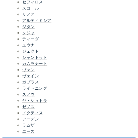
セフィロス
スコール
リノア
アルティミシア
ジタン
クジャ
ティーダ
ユウナ
ジェクト
シャントット
カムラナート
ヴァン
ヴェイン
ガブラス
ライトニング
スノウ
ヤ・シュトラ
ゼノス
ノクティス
アーデン
ラムザ
エース