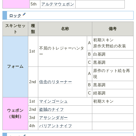
5th
アルテマウェポン
ロック
スキンセッ
種
名称
備考
ト
類
初期スキン
A
原作天野絵の衣装
不屈のトレジャーハンタ
1st
ー
B
白基調
C
黒基調
フォーム
原作のドット絵を再
A
現
2nd
信念のリターナー
B
黒基調
C
紺基調
1st
マインゴーシュ
初期スキン
2nd
盗賊のナイフ
ウェポン
（短剣）
3rd
アサシンダガー
4th
バリアントナイフ