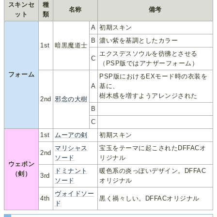
スキンセ
種
名称
備考
ット
類
A
初期スキン
B
濃い紫を基調としたカラー
1st
暗黒魔道士
エクスデスソウルを彷彿とさせる
C
（PSP版ではアナザーフォーム）
フォーム
PSP版におけるEXモード時の衣装を
A
基に、
樹木感を増すようアレンジされた
2nd
邪念の大樹
B
C
1st
ムーアの剣
初期スキン
マリシャス
宝玉をテーマに起こされたDFFACオ
2nd
ソード
リジナル
ウェポン
ドミナント
暖色系の炎っぽいデザイン。DFFAC
（剣）
3rd
ソード
オリジナル
ヴォイドソー
4th
黒く禍々しい。DFFACオリジナル
ド