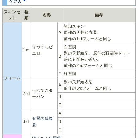
ケフカ
スキンセ
種
名称
備考
ット
類
初期スキン
A
原作の天野絵衣装
前作の1stフォームと同じ
うつくしピ
白基調
1st
エロ
別の天野絵姿。原作の戦闘時ドット
B
絵にも配色が近い。
前作の2ndフォームと同じ
C
緑基調
フォーム
別の天野絵衣姿
A
前作の3rdフォームと同じ
へんてこタ
2nd
ーバン
B
C
A
有翼の破壊
3rd
B
者
C