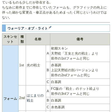
ているものも少しだが存在する。
ちなみに前作までに存在していたフォームも、グラフィックの向上に
伴った細かな変更点・修正点があるためまったく同じというわけでは
ない。
ウォーリア・オブ・ライト
スキンセ
種
名称
備考
ット
類
初期スキン
A
天野絵「王女と光の戦士」より
前作の1stフォームと同じ
1st
光の戦士
赤基調
B
上記天野絵の別バージョンより
前作の2ndフォームと同じ
C
白基調
FC版の「戦士」のドット絵より
A
前作の3rdフォームと同じ
はじまりの
2nd
フォーム
戦士
B
白基調
C
水色基調