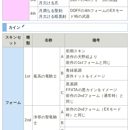
月欠ける爪
月満ちる聖剣
DDFFの4thフォームのEXモー
4th
月欠ける暗黒剣
ド時の武器
カイン
スキンセ
種
名称
備考
ット
類
初期スキン
A
原作の天野絵より
前作の1stフォームと同じ
青緑基調
B
1st
孤高の竜騎士
原作ドットをイメージ
黒基調
FF4TAの悪カインをイメージ
C
前作の2ndフォーム（通常時）と
同じ
フォーム
前作の2ndフォーム（EXモード
A
時）と同じ
浄罪の聖竜騎
2nd
士
B