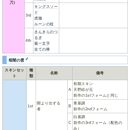
刀）
キングスソー
ド
3rd
虎徹
ルーンの杖
きんきらのつ
るぎ
4th
菊一文字
全ての棒
暗闇の雲
スキンセッ
種
名称
備考
ト
類
初期スキン
A
天野絵が元
前作の1stフォームと同じ
闇より出ずる
青基調
1st
B
者
前作の2ndフォーム
白基調
C
前作の3rdフォーム（配色の
み）