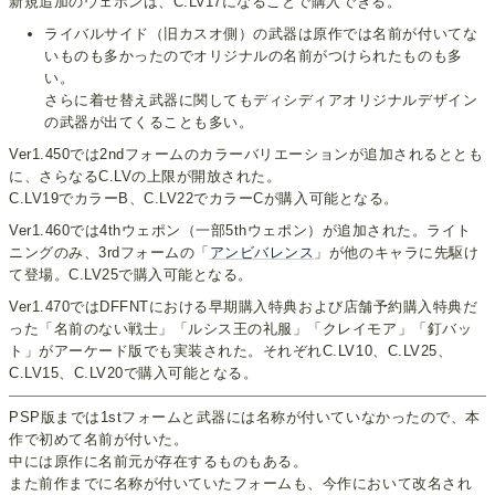
新規追加のウェポンは、C.Lv17になることで購入できる。
ライバルサイド（旧カスオ側）の武器は原作では名前が付いてな
いものも多かったのでオリジナルの名前がつけられたものも多
い。
さらに着せ替え武器に関してもディシディアオリジナルデザイン
の武器が出てくることも多い。
Ver1.450では2ndフォームのカラーバリエーションが追加されるととも
に、さらなるC.LVの上限が開放された。
C.LV19でカラーB、C.LV22でカラーCが購入可能となる。
Ver1.460では4thウェポン（一部5thウェポン）が追加された。ライト
ニングのみ、3rdフォームの「
アンビバレンス
」が他のキャラに先駆け
て登場。C.LV25で購入可能となる。
Ver1.470ではDFFNTにおける早期購入特典および店舗予約購入特典だ
った「名前のない戦士」「ルシス王の礼服」「クレイモア」「釘バッ
ト」がアーケード版でも実装された。それぞれC.LV10、C.LV25、
C.LV15、C.LV20で購入可能となる。
PSP版までは1stフォームと武器には名称が付いていなかったので、本
作で初めて名前が付いた。
中には原作に名前元が存在するものもある。
また前作までに名称が付いていたフォームも、今作において改名され