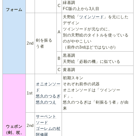
緑基調
C
FC版の上から3人目
フォーム
天野絵「
ツインソード
」を元にした
デザイン
ツインソードが元なのに、
A
別の天野絵のタイトルを使っている
剣を振る
のがややこしい
2nd
う者
（前作の3rdほどではないが）
黒基調
B
天野絵「必殺の機」に似ている
C
黄基調
初期スキン
オニオンソー
それぞれ前作の武器
ド
オニオンソードは「ツインソー
1st
悠久のつるぎ
ド」、
悠久のつえ
悠久のつるぎは「剣振るう者」が由
来
サーペント
ソード
2nd
ウェポン
ゴーレムの杖
（剣、杖、
阿修羅