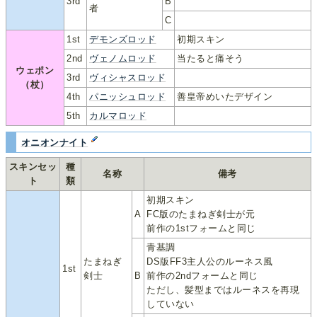
3rd
B
者
C
1st
デモンズロッド
初期スキン
2nd
ヴェノムロッド
当たると痛そう
ウェポン
3rd
ヴィシャスロッド
（杖）
4th
パニッシュロッド
善皇帝めいたデザイン
5th
カルマロッド
オニオンナイト
スキンセッ
種
名称
備考
ト
類
初期スキン
A
FC版のたまねぎ剣士が元
前作の1stフォームと同じ
青基調
たまねぎ
DS版FF3主人公のルーネス風
1st
剣士
B
前作の2ndフォームと同じ
ただし、髪型まではルーネスを再現
していない