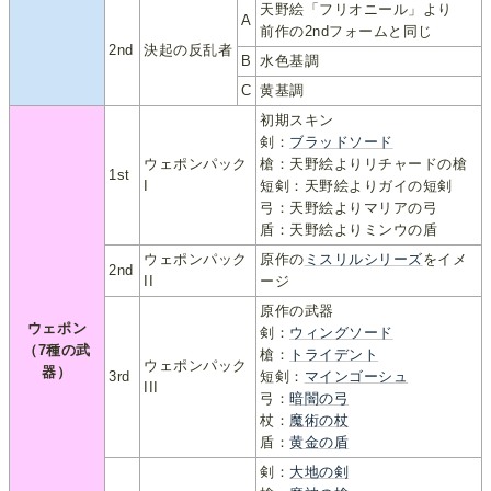
天野絵「フリオニール」より
A
前作の2ndフォームと同じ
2nd
決起の反乱者
B
水色基調
C
黄基調
初期スキン
剣：
ブラッドソード
ウェポンパック
槍：天野絵よりリチャードの槍
1st
I
短剣：天野絵よりガイの短剣
弓：天野絵よりマリアの弓
盾：天野絵よりミンウの盾
ウェポンパック
原作の
ミスリルシリーズ
をイメ
2nd
II
ージ
原作の武器
ウェポン
剣：
ウィングソード
（7種の武
槍：
トライデント
ウェポンパック
器）
3rd
短剣：
マインゴーシュ
III
弓：
暗闇の弓
杖：
魔術の杖
盾：
黄金の盾
剣：
大地の剣