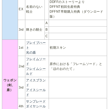
DDFFのストーリーより
名前のない
DFFNT初回生産特典
EX
戦士
DFFNT早期購入特典（ダウンロード
版）
A
3rd
輝きの騎士
B
C
ブレイブハー
1st
ト
初期スキン
光の盾
フレイムソー
ド
原作における「フレームソード」と
2nd
フレイムシー
「ほのおのたて」
ルド
ウェポン
アイスブラン
（剣、
ド
3rd
盾）
アイスシール
ド
サンブレード
4th
ダイヤシール