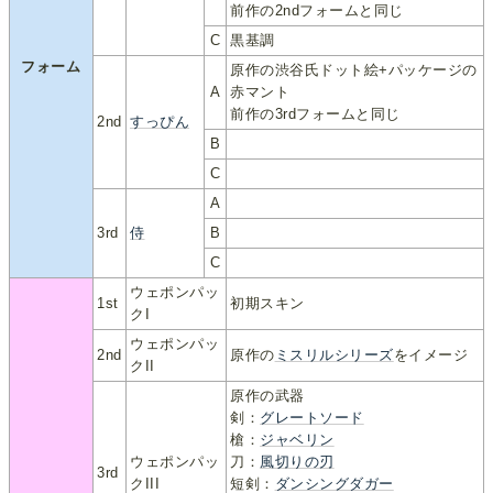
前作の2ndフォームと同じ
C
黒基調
フォーム
原作の渋谷氏ドット絵+パッケージの
A
赤マント
前作の3rdフォームと同じ
2nd
すっぴん
B
C
A
3rd
侍
B
C
ウェポンパッ
1st
初期スキン
クI
ウェポンパッ
2nd
原作の
ミスリルシリーズ
をイメージ
クII
原作の武器
剣：
グレートソード
槍：
ジャベリン
ウェポンパッ
刀：
風切りの刃
3rd
クIII
短剣：
ダンシングダガー