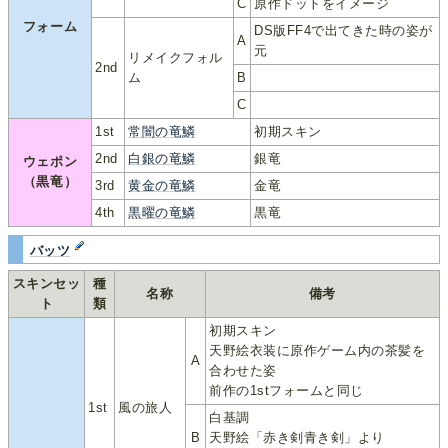
C
原作ドットをイメージ
フォーム
DS版FF4で出てきた時の姿が
A
元
リメイクフォル
2nd
ム
B
C
1st
常闇の竜鱗
初期スキン
2nd
白銀の竜鱗
銀竜
ウェポン
（黒竜）
3rd
黄金の竜鱗
金竜
4th
黒曜の竜鱗
黒竜
バッツ
スキンセッ
種
名称
備考
ト
類
初期スキン
天野絵衣装に原作ゲーム内の茶髪を
A
合わせた姿
前作の1stフォームと同じ
1st
風の旅人
白基調
B
天野絵「赤き剣青き剣」より