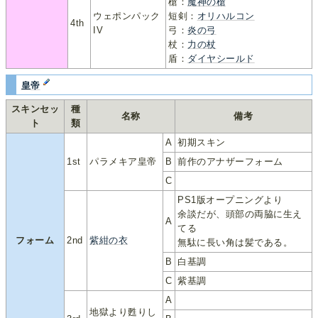
槍：
魔神の槍
ウェポンパック
短剣：
オリハルコン
4th
IV
弓：
炎の弓
杖：
力の杖
盾：
ダイヤシールド
皇帝
スキンセッ
種
名称
備考
ト
類
A
初期スキン
1st
パラメキア皇帝
B
前作のアナザーフォーム
C
PS1版オープニングより
余談だが、頭部の両脇に生え
A
てる
フォーム
2nd
紫紺の衣
無駄に長い角は髪である。
B
白基調
C
紫基調
A
地獄より甦りし