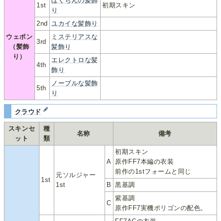
ぼくちんの髪飾
1st
初期スキン
り
2nd
ユカイな髪飾り
ウェポン
ミステリアスな
3rd
（髪飾
髪飾り
り）
エレクトロな髪
4th
飾り
ノーブルな髪飾
5th
り
クラウド
スキンセ
種
名称
備考
ット
類
初期スキン
A
原作FF7本編の衣装
前作の1stフォームと同じ
元ソルジャー
1st
1st
B
黒基調
紫基調
C
原作FF7実機ポリゴンの配色。