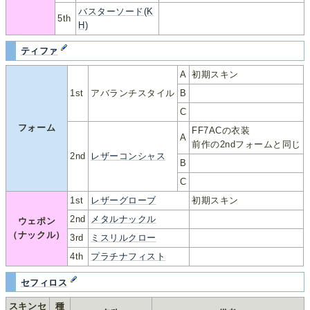
バスターソード(K
5th
H)
ティファ
A
初期スキン
1st
アバランチスタイル
B
C
フォーム
FF7ACの衣装
A
前作の2ndフォームと同じ
2nd
レザーコンシャス
B
C
1st
レザーグローブ
初期スキン
2nd
メタルナックル
ウェポン
（ナックル）
3rd
ミスリルクロー
4th
プラチナフィスト
セフィロス
スキンセ
種