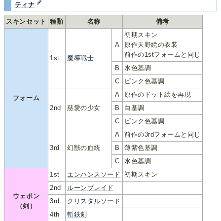
ティナ
スキンセット
種類
名称
備考
初期スキン
A
原作天野絵の衣装
前作の1stフォームと同じ
1st
魔導戦士
B
水色基調
C
ピンク色基調
A
原作のドット絵を再現
フォーム
2nd
慈愛の少女
B
白基調
C
ピンク色基調
A
前作の3rdフォームと同じ
3rd
幻獣の血統
B
薄紫色基調
C
水色基調
1st
エンハンスソード
初期スキン
2nd
ルーンブレイド
ウェポン
3rd
クリスタルソード
（剣）
4th
斬鉄剣