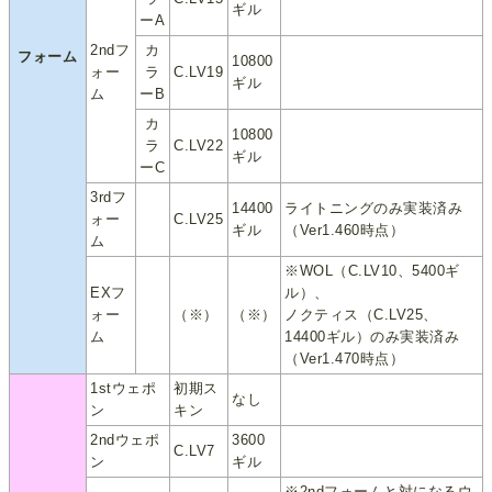
ギル
ーA
2ndフ
カ
フォーム
10800
ォー
ラ
C.LV19
ギル
ム
ーB
カ
10800
ラ
C.LV22
ギル
ーC
3rdフ
14400
ライトニングのみ実装済み
ォー
C.LV25
ギル
（Ver1.460時点）
ム
※WOL（C.LV10、5400ギ
EXフ
ル）、
ォー
（※）
（※）
ノクティス（C.LV25、
ム
14400ギル）のみ実装済み
（Ver1.470時点）
1stウェポ
初期ス
なし
ン
キン
2ndウェポ
3600
C.LV7
ン
ギル
※2ndフォームと対になるウ