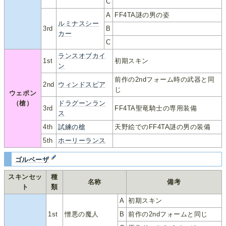
C
A
FF4TA謎の男の姿
ルミナスシー
3rd
B
カー
C
ランスオブカイ
1st
初期スキン
ン
前作の2ndフォーム時の武器と同
2nd
ウィンドスピア
じ
ウェポン
（槍）
ドラグーンラン
3rd
FF4TA聖竜騎士の専用装備
ス
4th
試練の槍
天野絵でのFF4TA謎の男の装備
5th
ホーリーランス
ゴルベーザ
スキンセッ
種
名称
備考
ト
類
A
初期スキン
1st
憎悪の魔人
B
前作の2ndフォームと同じ