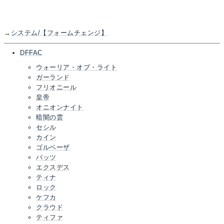
→
システム/【フォームチェンジ】
DFFAC
ウォーリア・オブ・ライト
ガーランド
フリオニール
皇帝
オニオンナイト
暗闇の雲
セシル
カイン
ゴルベーザ
バッツ
エクスデス
ティナ
ロック
ケフカ
クラウド
ティファ