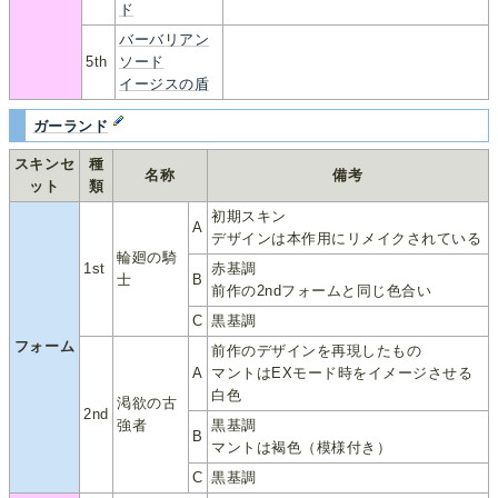
ド
バーバリアン
5th
ソード
イージスの盾
ガーランド
スキンセ
種
名称
備考
ット
類
初期スキン
A
デザインは本作用にリメイクされている
輪廻の騎
1st
赤基調
士
B
前作の2ndフォームと同じ色合い
C
黒基調
フォーム
前作のデザインを再現したもの
A
マントはEXモード時をイメージさせる
白色
渇欲の古
2nd
強者
黒基調
B
マントは褐色（模様付き）
C
黒基調