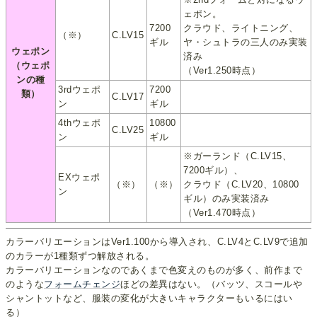
ェポン。
7200
クラウド、ライトニング、
（※）
C.LV15
ギル
ヤ・シュトラの三人のみ実装
ウェポン
済み
（ウェポ
（Ver1.250時点）
ンの種
3rdウェポ
7200
類）
C.LV17
ン
ギル
4thウェポ
10800
C.LV25
ン
ギル
※ガーランド（C.LV15、
7200ギル）、
EXウェポ
（※）
（※）
クラウド（C.LV20、10800
ン
ギル）のみ実装済み
（Ver1.470時点）
カラーバリエーションはVer1.100から導入され、C.LV4とC.LV9で追加
のカラーが1種類ずつ解放される。
カラーバリエーションなのであくまで色変えのものが多く、前作まで
のような
フォームチェンジ
ほどの差異はない。（バッツ、スコールや
シャントットなど、服装の変化が大きいキャラクターもいるにはい
る）