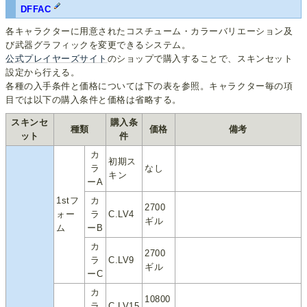
DFFAC
各キャラクターに用意されたコスチューム・カラーバリエーション及
び武器グラフィックを変更できるシステム。
公式プレイヤーズサイト
のショップで購入することで、スキンセット
設定から行える。
各種の入手条件と価格については下の表を参照。キャラクター毎の項
目では以下の購入条件と価格は省略する。
スキンセ
購入条
種類
価格
備考
ット
件
カ
初期ス
ラ
なし
キン
ーA
1stフ
カ
2700
ォー
ラ
C.LV4
ギル
ム
ーB
カ
2700
ラ
C.LV9
ギル
ーC
カ
10800
ラ
C.LV15