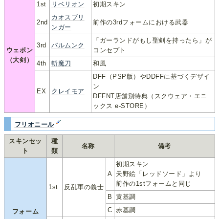
1st
リベリオン
初期スキン
カオスブリ
2nd
前作の3rdフォームにおける武器
ンガー
「ガーランドがもし聖剣を持ったら」が
3rd
バルムンク
ウェポン
コンセプト
（大剣）
4th
斬魔刀
和風
DFF（PSP版）やDDFFに基づくデザイ
ン
EX
クレイモア
DFFNT店舗別特典（スクウェア・エニ
ックス e-STORE）
フリオニール
スキンセッ
種
名称
備考
ト
類
初期スキン
A
天野絵「レッドソード」より
前作の1stフォームと同じ
1st
反乱軍の義士
B
黄基調
C
赤基調
フォーム