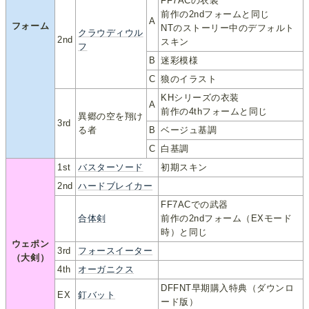
FF7ACの衣装
前作の2ndフォームと同じ
A
フォーム
NTのストーリー中のデフォルト
クラウディウル
2nd
スキン
フ
B
迷彩模様
C
狼のイラスト
KHシリーズの衣装
A
前作の4thフォームと同じ
異郷の空を翔け
3rd
る者
B
ベージュ基調
C
白基調
1st
バスターソード
初期スキン
2nd
ハードブレイカー
FF7ACでの武器
合体剣
前作の2ndフォーム（EXモード
時）と同じ
ウェポン
3rd
フォースイーター
（大剣）
4th
オーガニクス
DFFNT早期購入特典（ダウンロ
EX
釘バット
ード版）