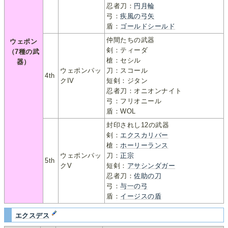
忍者刀：
円月輪
弓：
疾風の弓矢
盾：
ゴールドシールド
仲間たちの武器
ウェポン
剣：ティーダ
（7種の武
槍：セシル
器）
ウェポンパッ
刀：スコール
4th
クIV
短剣：ジタン
忍者刀：オニオンナイト
弓：フリオニール
盾：WOL
封印されし12の武器
剣：
エクスカリバー
槍：
ホーリーランス
ウェポンパッ
刀：
正宗
5th
クV
短剣：
アサシンダガー
忍者刀：
佐助の刀
弓：
与一の弓
盾：
イージスの盾
エクスデス