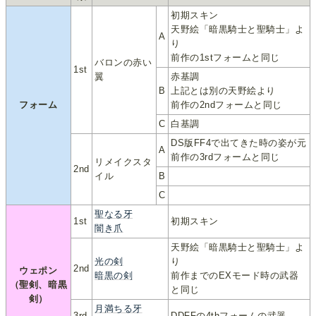
初期スキン
天野絵「暗黒騎士と聖騎士」よ
A
り
前作の1stフォームと同じ
バロンの赤い
1st
翼
赤基調
B
上記とは別の天野絵より
フォーム
前作の2ndフォームと同じ
C
白基調
DS版FF4で出てきた時の姿が元
A
前作の3rdフォームと同じ
リメイクスタ
2nd
イル
B
C
聖なる牙
1st
初期スキン
闇き爪
天野絵「暗黒騎士と聖騎士」よ
光の剣
り
2nd
ウェポン
暗黒の剣
前作までのEXモード時の武器
（聖剣、暗黒
と同じ
剣）
月満ちる牙
3rd
DDFFの4thフォームの武器