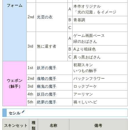
フォーム
本作オリジナル
A
「光の氾濫」をイメージ
2nd
光雲の衣
B
青基調
C
ゲーム画面ベース
A
緑のおばさん
3rd
無に還す者
B
Aより暗緑色
C
真っ黒おばさん
初期スキン
1st
妖牙の魔手
いつもの触手
2nd
魂喰の魔手
パックンフラワー
ウェポン
（触手）
3rd
幽鬼の魔手
ロックブーケ
4th
妖目の魔手
アーリマン
5th
絶夢の魔手
禍々しいヘビ
セシル
種
スキンセット
名称
備考
類