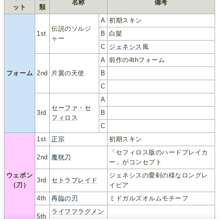
名称
備考
ット
類
A
初期スキン
伝説のソルジ
1st
B
白髪
ャー
C
ジェネシス
風
A
前作の4thフォーム
フォーム
2nd
片翼の天使
B
C
A
セーファ・セ
3rd
B
フィロス
C
1st
正宗
初期スキン
「セフィロス版のハードブレイカ
2nd
魔晄刀
ー」がコンセプト
ウェポン
ジェネシスの愛剣の様なロングレ
3rd
セトラブレイド
（刀）
イピア
4th
再臨の刃
ミドガルズオルムモチーフ
ライフフラグメン
5th