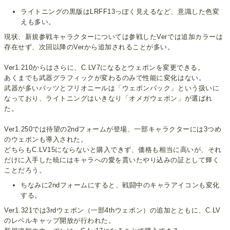
ライトニングの黒版はLRFF13っぽく見えるなど、意識した色変
えも多い。
現状、新規参戦キャラクターについては参戦したVerでは追加カラーは
存在せず、次回以降のVerから追加されることが多い。
Ver1.210からはさらに、C.LV7になるとウェポンを変更できる。
あくまでも武器グラフィックが変わるのみで性能に変化はない。
武器が多いバッツとフリオニールは「ウェポンパック」という扱いに
なっており、ライトニングはいきなり「オメガウェポン」が選ばれ
た。
Ver1.250では待望の2ndフォームが登場、一部キャラクターには3つめ
のウェポンも導入された。
どちらもC.LV15にならないと購入できず、価格も相当に高いが、それ
だけに入手した暁にはキャラへの愛を貫いたやり込みの証として輝く
ことだろう。
ちなみに2ndフォームにすると、戦闘中のキャラアイコンも変化
する。
Ver1.321では3rdウェポン（一部4thウェポン）の追加とともに、C.LV
のレベルキャップ開放が行われた。