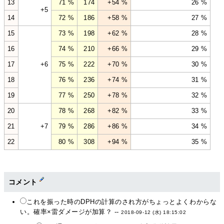
13
71 %
174
+54 %
26 %
+5
14
72 %
186
+58 %
27 %
15
73 %
198
+62 %
28 %
16
74 %
210
+66 %
29 %
17
+6
75 %
222
+70 %
30 %
18
76 %
236
+74 %
31 %
19
77 %
250
+78 %
32 %
20
78 %
268
+82 %
33 %
21
+7
79 %
286
+86 %
34 %
22
80 %
308
+94 %
35 %
コメント
これを振った時のDPHの計算のされ方がちょっとよくわからな
い。確率×雷ダメージが加算？ --
2018-09-12 (水) 18:15:02