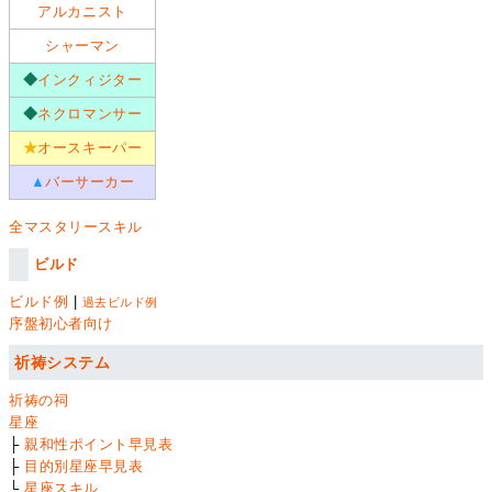
アルカニスト
シャーマン
◆
インクィジター
◆
ネクロマンサー
★
オースキーパー
▲
バーサーカー
全マスタリースキル
ビルド
ビルド例
|
過去ビルド例
序盤初心者向け
祈祷システム
祈祷の祠
星座
├
親和性ポイント早見表
├
目的別星座早見表
└
星座スキル