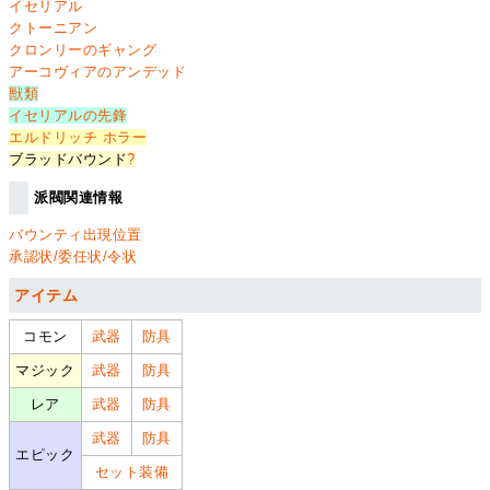
イセリアル
クトーニアン
クロンリーのギャング
アーコヴィアのアンデッド
獣類
イセリアルの先鋒
エルドリッチ ホラー
ブラッドバウンド
?
派閥関連情報
バウンティ出現位置
承認状/委任状/令状
アイテム
コモン
武器
防具
マジック
武器
防具
レア
武器
防具
武器
防具
エピック
セット装備