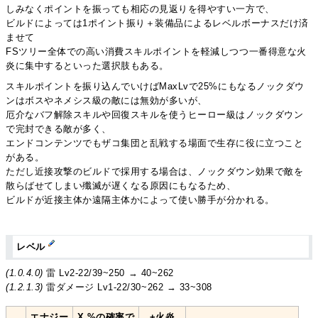
しみなくポイントを振っても相応の見返りを得やすい一方で、
ビルドによっては1ポイント振り＋装備品によるレベルボーナスだけ済
ませて
FSツリー全体での高い消費スキルポイントを軽減しつつ一番得意な火
炎に集中するといった選択肢もある。
スキルポイントを振り込んでいけばMaxLvで25%にもなるノックダウ
ンはボスやネメシス級の敵には無効が多いが、
厄介なバフ解除スキルや回復スキルを使うヒーロー級はノックダウン
で完封できる敵が多く、
エンドコンテンツでもザコ集団と乱戦する場面で生存に役に立つこと
がある。
ただし近接攻撃のビルドで採用する場合は、ノックダウン効果で敵を
散らばせてしまい殲滅が遅くなる原因にもなるため、
ビルドが近接主体か遠隔主体かによって使い勝手が分かれる。
レベル
(1.0.4.0)
雷 Lv2-22/39~250 → 40~262
(1.2.1.3)
雷ダメージ Lv1-22/30~262 → 33~308
エナジー
X %の確率で
+火炎