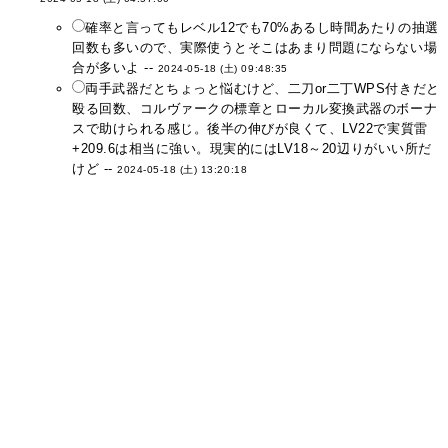
確率と言ってもレベル12でも70%あるし時間あたりの抽選
回数も多いので、実際使うとそこはあまり問題にならない場
合が多いよ --
2024-05-18 (土) 09:48:35
両手武器だとちょっと悩むけど、二刀or二丁WPS付きだと
殴る回数、コルヴァークの標章とローカル変換武器のボーナ
スで助けられる感じ。後半の伸びが良くて、LV22で実質雷
+209.6は相当に強い。現実的にはLV18～20辺りがいい所だ
けど --
2024-05-18 (土) 13:20:18