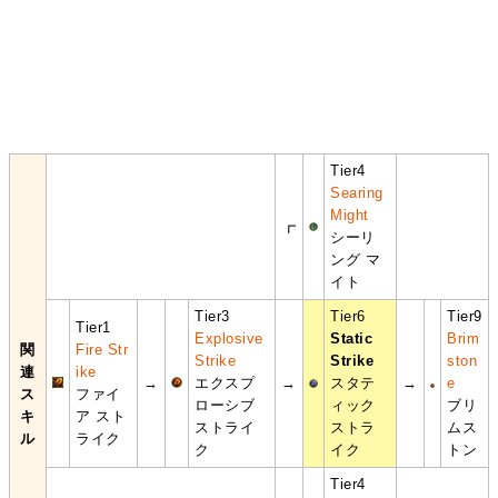
Tier4
Searing
Might
┏
シーリ
ング マ
イト
Tier3
Tier6
Tier9
Tier1
Explosive
Static
Brim
関
Fire Str
Strike
Strike
ston
連
ike
→
エクスプ
→
スタテ
→
e
ス
ファイ
ローシブ
ィック
ブリ
キ
ア スト
ストライ
ストラ
ムス
ル
ライク
ク
イク
トン
Tier4