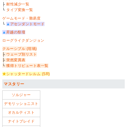
├
耐性減少一覧
└
タイプ変換一覧
ゲームモード・難易度
└
▲
アセンダントモード
▲
昇越の祭壇
ローグライクダンジョン
クルーシブル (坩堝)
├
ウェーブ別リスト
├
突然変異表
└
獲得トリビュート表一覧
★
シャッタードレルム (SR)
マスタリー
ソルジャー
デモリッショニスト
オカルティスト
ナイトブレイド