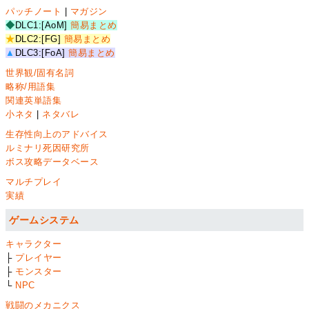
パッチノート
|
マガジン
◆
DLC1:[AoM]
簡易まとめ
★
DLC2:[FG]
簡易まとめ
▲
DLC3:[FoA]
簡易まとめ
世界観/固有名詞
略称/用語集
関連英単語集
小ネタ
|
ネタバレ
生存性向上のアドバイス
ルミナリ死因研究所
ボス攻略データベース
マルチプレイ
実績
ゲームシステム
キャラクター
├
プレイヤー
├
モンスター
└
NPC
戦闘のメカニクス