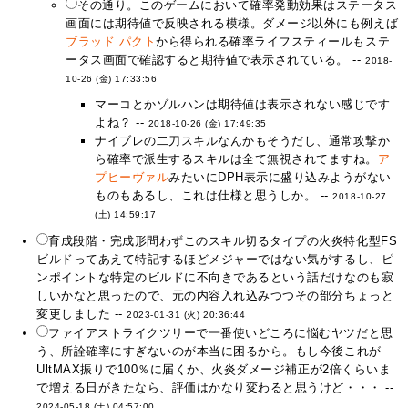
その通り。このゲームにおいて確率発動効果はステータス
画面には期待値で反映される模様。ダメージ以外にも例えば
ブラッド パクト
から得られる確率ライフスティールもステ
ータス画面で確認すると期待値で表示されている。 --
2018-
10-26 (金) 17:33:56
マーコとかゾルハンは期待値は表示されない感じです
よね？ --
2018-10-26 (金) 17:49:35
ナイブレの二刀スキルなんかもそうだし、通常攻撃か
ら確率で派生するスキルは全て無視されてますね。
ア
プヒーヴァル
みたいにDPH表示に盛り込みようがない
ものもあるし、これは仕様と思うしか。 --
2018-10-27
(土) 14:59:17
育成段階・完成形問わずこのスキル切るタイプの火炎特化型FS
ビルドってあえて特記するほどメジャーではない気がするし、ピ
ンポイントな特定のビルドに不向きであるという話だけなのも寂
しいかなと思ったので、元の内容入れ込みつつその部分ちょっと
変更しました --
2023-01-31 (火) 20:36:44
ファイアストライクツリーで一番使いどころに悩むヤツだと思
う、所詮確率にすぎないのが本当に困るから。もし今後これが
UltMAX振りで100％に届くか、火炎ダメージ補正が2倍くらいま
で増える日がきたなら、評価はかなり変わると思うけど・・・ --
2024-05-18 (土) 04:57:00