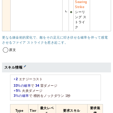
Searing
Strike
┗
シーリ
ング ス
トライ
ク
更なる錬金術的変化で、敵をその足元に叩き伏せる確率を伴って感電
させるファイア ストライクを惹き起こす。
原文
スキル情報
+
2
エナジーコスト
33
%の確率
で
34
雷ダメージ
+
5
%
火炎ダメージ
3
%の確率
で 標的をノックダウン 1秒
最大レベ
要求装
Type
Tier
要求スキル