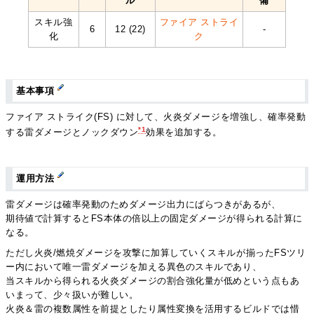
ル
備
スキル強
ファイア ストライ
6
12 (22)
-
化
ク
基本事項
ファイア ストライク(FS) に対して、火炎ダメージを増強し、確率発動
*1
する雷ダメージとノックダウン
効果を追加する。
運用方法
雷ダメージは確率発動のためダメージ出力にばらつきがあるが、
期待値で計算するとFS本体の倍以上の固定ダメージが得られる計算に
なる。
ただし火炎/燃焼ダメージを攻撃に加算していくスキルが揃ったFSツリ
ー内において唯一雷ダメージを加える異色のスキルであり、
当スキルから得られる火炎ダメージの割合強化量が低めという点もあ
いまって、少々扱いが難しい。
火炎＆雷の複数属性を前提としたり属性変換を活用するビルドでは惜