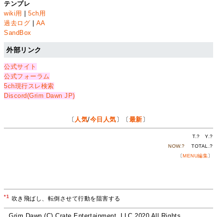
テンプレ
wiki用
|
5ch用
過去ログ
|
AA
SandBox
外部リンク
公式サイト
公式フォーラム
5ch現行スレ検索
Discord(Grim Dawn JP)
〔
人気
/
今日人気
〕〔
最新
〕
T.
?
Y.
?
NOW.
?
TOTAL.
?
〔
MENU編集
〕
*1
吹き飛ばし、転倒させて行動を阻害する
Grim Dawn (C) Crate Entertainment, LLC 2020 All Rights