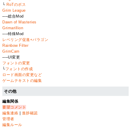
└
RoTのボス
Grim League
──総合Mod
Dawn of Masteries
Grimarillion
──特殊Mod
レベリング促進+パラゴン
Rainbow Filter
GrimCam
──UI変更
フォントの変更
└
フォントの作成
ロード画面の変更など
ゲームテキストの編集
その他
編集関係
要望コメント
編集連絡
|
進捗確認
管理者
編集ルール