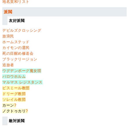
地名英和リスト
派閥
友好派閥
デビルズクロッシング
放浪民
ホームステッド
カイモンの選民
死の目醒め修道会
ブラックリージョン
追放者
ウグデンボーグ魔女団
バロウホルム
マルマス レジスタンス
ビスミール教団
ドリーグ教団
ソレイル教団
カーン
?
ノクトゥカリ
?
敵対派閥