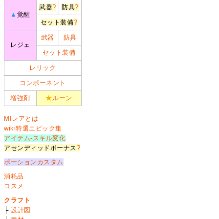
武器
?
防具
?
▲
覚醒
セット装備
?
武器
防具
レジェ
セット装備
レリック
コンポーネント
増強剤
★
ルーン
MIレアとは
wiki特選エピック集
アイテム-スキル変化
アセンディッドボーナス
?
ポーションカスタム
消耗品
コスメ
クラフト
├
設計図