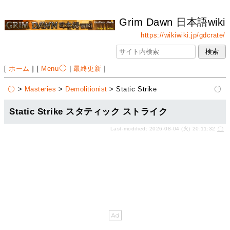
Grim Dawn 日本語wiki
https://wikiwiki.jp/gdcrate/
[
ホーム
] [
Menu
|
最終更新
]
>
Masteries
>
Demolitionist
> Static Strike
Static Strike スタティック ストライク
Last-modified: 2026-08-04 (火) 20:11:32