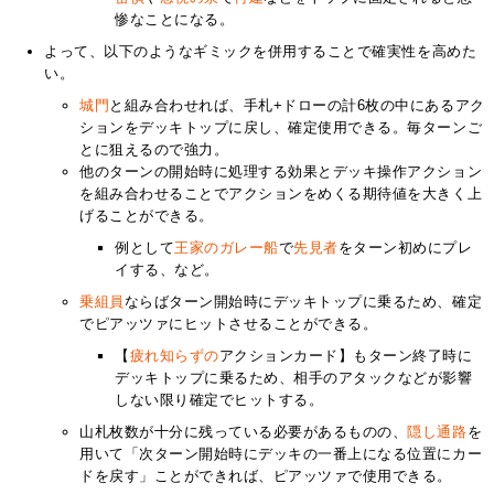
惨なことになる。
よって、以下のようなギミックを併用することで確実性を高めた
い。
城門
と組み合わせれば、手札+ドローの計6枚の中にあるアク
ションをデッキトップに戻し、確定使用できる。毎ターンご
とに狙えるので強力。
他のターンの開始時に処理する効果とデッキ操作アクション
を組み合わせることでアクションをめくる期待値を大きく上
げることができる。
例として
王家のガレー船
で
先見者
をターン初めにプレ
イする、など。
乗組員
ならばターン開始時にデッキトップに乗るため、確定
でピアッツァにヒットさせることができる。
【
疲れ知らずの
アクションカード】もターン終了時に
デッキトップに乗るため、相手のアタックなどが影響
しない限り確定でヒットする。
山札枚数が十分に残っている必要があるものの、
隠し通路
を
用いて「次ターン開始時にデッキの一番上になる位置にカー
ドを戻す」ことができれば、ピアッツァで使用できる。