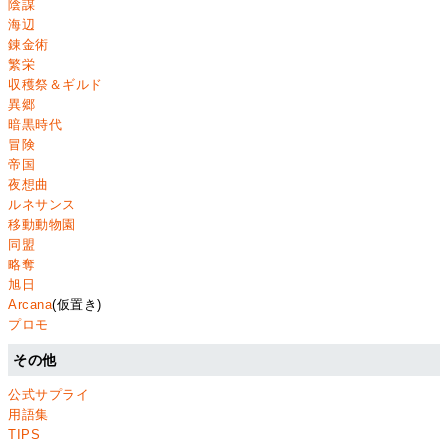
陰謀
海辺
錬金術
繁栄
収穫祭＆ギルド
異郷
暗黒時代
冒険
帝国
夜想曲
ルネサンス
移動動物園
同盟
略奪
旭日
Arcana
(仮置き)
プロモ
その他
公式サプライ
用語集
TIPS