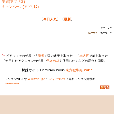
実績(アプリ版)
キャンペーン(アプリ版)
〔
今日人気
〕〔
最新
〕
T.
?
Y.
?
NOW.
?
TOTAL.
?
*1
ピアッツァの効果で「
愚者
で森の迷子を取った」「
出納官
で鍵を取った」
「使用したアクションの効果で
尽きぬ杯
を使用した」などの場合も同様。
姉妹サイト
Dominion Wiki*/
東方祀爭録 Wiki*
レンタルWIKI by
WIKIWIKI.jp*
/
広告について
/ 無料レンタル掲示板
zawazawa