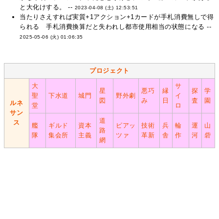
と大化けする。 --
2023-04-08 (土) 12:53:51
当たりさえすれば実質+1アクション+1カードが手札消費無しで得
られる 手札消費換算だと失われし都市使用相当の状態になる --
2025-05-06 (火) 01:06:35
プロジェクト
大
サ
星
悪巧
縁
探
学
聖
下水道
城門
野外劇
イ
図
み
日
査
園
ルネ
堂
ロ
サン
道
ス
艦
ギルド
資本
ピアッ
技術
兵
輪
運
山
路
隊
集会所
主義
ツァ
革新
舎
作
河
砦
網