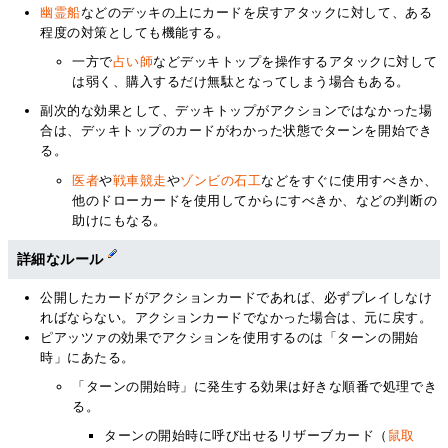
幽霊船
などのデッキの上にカードを戻すアタックに対して、ある
程度の対策としても機能する。
一方で
占い師
などデッキトップを操作するアタックに対して
は弱く、購入するだけ無駄となってしまう場合もある。
副次的な効果として、デッキトップがアクションではなかった場
合は、デッキトップのカードがわかった状態でターンを開始でき
る。
医者
や
戦車競走
や
ゾンビの石工
などをすぐに使用すべきか、
他のドローカードを使用してからにすべきか、などの判断の
助けにもなる。
詳細なルール
公開したカードがアクションカードであれば、必ずプレイしなけ
ればならない。アクションカードでなかった場合は、元に戻す。
ピアッツァの効果でアクションを使用するのは「ターンの開始
時」にあたる。
「ターンの開始時」に発生する効果は好きな順番で処理でき
る。
ターンの開始時に呼び出せるリザーブカード（
鼠取