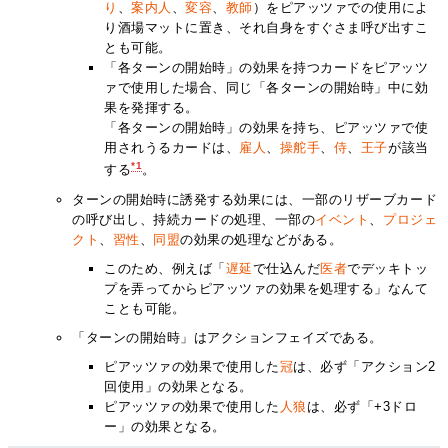
り
、
案内人
、
変容
、
教師
）をピアッツァでの使用によ
り酒場マットに置き、それ自身をすぐさま呼び出すこ
とも可能。
「各ターンの開始時」の効果を持つカードをピアッツ
ァで使用した場合、同じ「各ターンの開始時」中に効
果を発揮する。
「各ターンの開始時」の効果を持ち、ピアッツァで使
用されうるカードは、
雇人
、
操舵手
、
侍
、
王子
が該当
*1
する
。
ターンの開始時に誘発する効果には、一部のリザーブカード
の呼び出し、持続カードの処理、一部の
イベント
、
プロジェ
クト
、
習性
、
同盟
の効果の処理などがある。
このため、例えば「
遅延
で仕込んだ
医者
でデッキトッ
プを弄ってからピアッツァの効果を処理する」なんて
ことも可能。
「ターンの開始時」はアクションフェイズである。
ピアッツァの効果で使用した
冠
は、必ず「アクション2
回使用」の効果となる。
ピアッツァの効果で使用した
人狼
は、必ず「+3ドロ
ー」の効果となる。