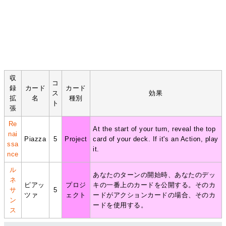
収
コ
録
カード
カード
ス
効果
拡
名
種別
ト
張
Re
At the start of your turn, reveal the top
nai
Piazza
5
Project
card of your deck. If it's an Action, play
ssa
it.
nce
ル
あなたのターンの開始時、あなたのデッ
ネ
ピアッ
プロジ
キの一番上のカードを公開する。そのカ
サ
5
ツァ
ェクト
ードがアクションカードの場合、そのカ
ン
ードを使用する。
ス