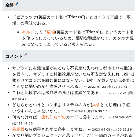
余談
『ピアッツァ(英語カード名は"Piazza")』とはイタリア語で「広
場」の意味である。
ギルド
にて『
広場
(英語カード名は"Plaza")』というカード名
を使ってしまっているため、適切な和語がなく、カタカナ読
みになってしまっていると考えられる。
コメント
サプライに村鍛冶屋があるなら不安定な失われし都市より村鍛冶
を買うし、サプライに村鍛冶屋がないなら不安定な失われし都市1
枚だけでコンボを組む気にはならない。1枚しか買えない伝令官は
こんなに弱いのかと痛感させられる。 --
2022-07-22 (金) 22:39:41
これと比較すれば水晶球の強さは驚異的である。 --
2023-02-26 (日)
01:13:41
どちらかというとコンボよりステロの方が(
兵舎
と同じ理由で)使
いやすいんじゃないかな。 --
2023-03-01 (水) 16:38:17
何もなければ、
疲れ知らずの
カードに必中します。 --
2023-04-07
(金) 21:47:06
乗組員
なら妨害されずに必中しますね。 --
2023-04-08 (土) 00:37:36
かなり弱いプロジェクトだと思うけど、ごく一部のカードがある