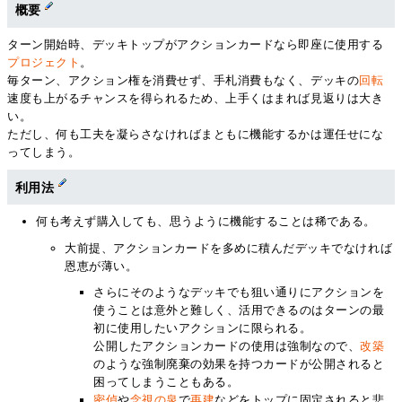
概要
ターン開始時、デッキトップがアクションカードなら即座に使用する
プロジェクト
。
毎ターン、アクション権を消費せず、手札消費もなく、デッキの
回転
速度も上がるチャンスを得られるため、上手くはまれば見返りは大き
い。
ただし、何も工夫を凝らさなければまともに機能するかは運任せにな
ってしまう。
利用法
何も考えず購入しても、思うように機能することは稀である。
大前提、アクションカードを多めに積んだデッキでなければ
恩恵が薄い。
さらにそのようなデッキでも狙い通りにアクションを
使うことは意外と難しく、活用できるのはターンの最
初に使用したいアクションに限られる。
公開したアクションカードの使用は強制なので、
改築
のような強制廃棄の効果を持つカードが公開されると
困ってしまうこともある。
密偵
や
念視の泉
で
再建
などをトップに固定されると悲