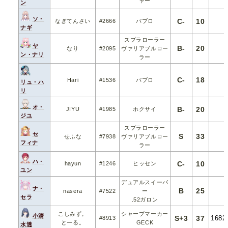
ャー
ン
ソ・
C-
10
なぎてんさい
#2666
パブロ
ナギ
スプラローラー
ヤ
B-
20
なり
#2095
ヴァリアブルロー
ン・ナリ
ラー
C-
18
Hari
#1536
パブロ
リュ・ハ
リ
オ・
B-
20
JIYU
#1985
ホクサイ
ジユ
スプラローラー
セ
S
33
せふな
#7938
ヴァリアブルロー
フィナ
ラー
ハ・
C-
10
hayun
#1246
ヒッセン
ユン
デュアルスイーパ
ナ・
B
25
nasera
#7522
ー
セラ
.52ガロン
こしみず。
シャープマーカー
小清
S+3
37
1682
#8913
とーる。
GECK
水透