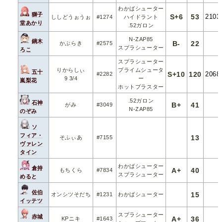
わかばシューター
獅子
S+6
53
2103
ししどうぉうぉ
#1274
ハイドラント
堂あかり
.52ガロン
N-ZAP85
鏑木
B-
22
かぶらき
#2575
スプラシューター
ろこ
スプラシューター
りからしぃ
プライムシュータ
五十
S+10
120
2068
#2282
9 3/4
ー
嵐梨花
ホットブラスター
.52ガロン
石神
B+
41
がみ
#3049
N-ZAP85
のぞみ
ソ
フィア・
13
そふぃあ
#7155
ヴァレン
タイン
わかばシューター
倉持
A+
40
もちくら
#7834
スプラシューター
めると
佐伯
15
オンシツそだち
#1231
わかばシューター
イッテツ
スプラシューター
赤城
A+
36
KPニキ
#1643