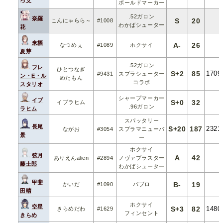
ボールドマーカー
.52ガロン
奈羅
S
20
こんにゃらら～
#1008
わかばシューター
花
来栖
A-
26
なつめぇ
#1089
ホクサイ
夏芽
.52ガロン
フレ
ひとつなぎ
S+2
85
1709
#9431
スプラシューター
ン・E・ル
めたもん
コラボ
スタリオ
シャープマーカー
イブ
S+0
32
イブラヒム
.96ガロン
ラヒム
スパッタリー
長尾
S+20
187
2321
ながお
#3054
スプラマニューバ
景
ー
ホクサイ
弦月
A
42
ありえんalien
#2894
ノヴァブラスター
藤士郎
わかばシューター
甲斐
B-
19
かいだ
#1090
パブロ
田晴
ホクサイ
空星
S+3
82
1480
きらめだわ
#1629
フィンセント
きらめ