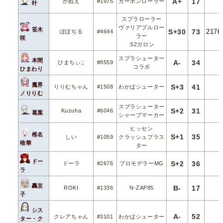
A+
17
かぬえ
#1975
カーボンローラー
叶
スプラローラー
ヴァリアブルロー
笹木
S+30
73
2176
ぽぽぢる
#4644
ラー
咲
.52ガロン
スプラシューター
本間
A-
34
ひまちぃ;;
#8559
コラボ
ひまわり
魔界
S+3
41
りりむちゃん
#1508
わかばシューター
ノりりむ
スプラシューター
S+2
31
Kuzuha
#6046
葛葉
シャープマーカー
ヒッセン
椎名
S+1
35
しい
#1059
クラッシュブラス
唯華
ター
ドー
S+2
36
ドーラ
#2676
プロモデラーMG
ラ
轟京
B-
17
ROKI
#1336
N-ZAP85
子
シス
A-
52
クレアちゃん
#3101
わかばシューター
ター・ク