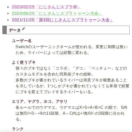
2020/02/29「にじさんじスプラ杯」
2020/06/20「にじさんじスプラトゥーン大会」
2021/11/20「第3回にじさんじスプラトゥーン大会」
データ
ユーザー名
Switchのユーザーニックネームが使われる。変更に制限は無い
ため、ライバーによっては頻繁に変わる。
よく使うブキ
個々のブキではなく「コラボ」「デコ」「ベッチュー」などの
カスタムモデルを含めた同系統ブキの総称。
多数のブキが書かれているライバーは得意ブキが複数あること
を示しているが、1つしかブキが書かれていなくても単発で頻繁
にブキを変えてプレイするライバーもいる。
エリア、ヤグラ、ホコ、アサリ
各ルールでのウデマエ。ウデマエはX>S>A>B>C の順で、S内
は無印/+0～+9の11段階、A～C内は+/無印/-の3段階に分かれ
る。
ランク