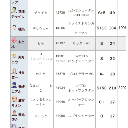
レア
わかばシューター
花畑
S+5
49
チャイカ
#2739
R-PEN/5H
チャイカ
トライストリンガ
S+13
104
1906
やしろくん
#4506
ー
社築
ヒッセン
安土
S
24
もも
#3197
リッター4K
桃
コ
#1981
.52ガロン
卯月
S
22
ひまつぶしのコ
#1852
わかばシューター
コウ
ウ
神田
A-
18
かんだ
#3379
プロモデラーMG
笑一
なまた ま
パブロ
春崎
S+50
210
2297
#1934
ご
ホットブラスター
エアル
リオン&タッカ
オーバーフロッシ
鷹宮
C+
17
#2046
ーミャ
ャー
リオン
舞元
B
17
まいもと
#2090
スプラシューター
啓介