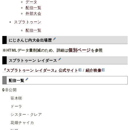
データ
配信一覧
外部大会
スプラトゥーン
配信一覧
にじさんじ内大会出場歴
個別ページ
※HTMLデータ量削減のため、詳細は
を参照
スプラトゥーン レイダース
『スプラトゥーン レイダース』公式サイト
/
紹介映像
配信一覧
🔒非公開
笹木咲
ドーラ
シスター・クレア
花畑チャイカ