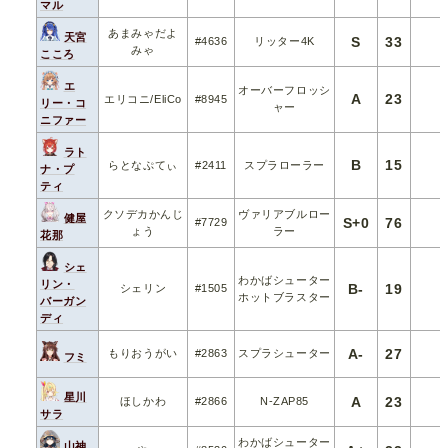
マル
あまみゃだよ
天宮
S
33
#4636
リッター4K
みゃ
こころ
エ
オーバーフロッシ
A
23
エリコニ/EliCo
#8945
リー・コ
ャー
ニファー
ラト
B
15
らとなぷてぃ
#2411
スプラローラー
ナ・プ
ティ
クソデカかんじ
ヴァリアブルロー
健屋
S+0
76
#7729
ょう
ラー
花那
シェ
わかばシューター
リン・
B-
19
シェリン
#1505
ホットブラスター
バーガン
ディ
A-
27
もりおうがい
#2863
スプラシューター
フミ
星川
A
23
ほしかわ
#2866
N-ZAP85
サラ
わかばシューター
山神