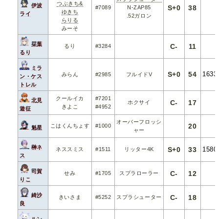
つぶきち&
伊波
S+0
38
#7089
N-ZAP85
ゆきち
ライ
.52ガロン
らりる
みーそ
栞葉
C-
11
るり
#3284
るり
ミラ
S+0
54
1633
みらん
#2985
フルイドV
ン・ケス
トレル
クールイカ
#7201
北見
C-
17
ホクサイ
きよこ
#4952
遊征
オーバーフロッシ
20
こはくんちょす
#1000
魁星
ャー
榊ネ
S+0
33
1580
ネススミス
#1511
リッター4K
ス
司賀
C-
12
せみ
#1705
スプラローラー
りこ
綺沙
C-
18
きいさま
#5252
スプラシューター
良
ルン