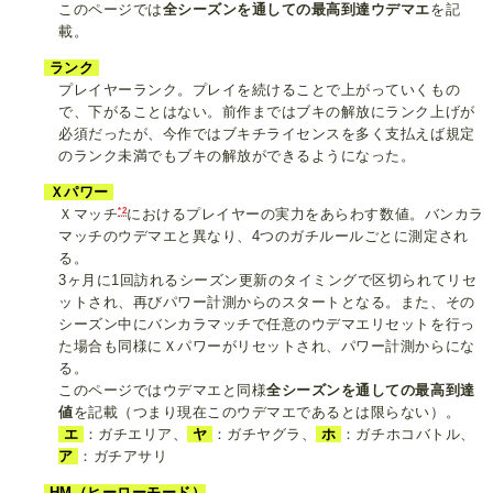
このページでは
全シーズンを通しての最高到達ウデマエ
を記
載。
ランク
プレイヤーランク。プレイを続けることで上がっていくもの
で、下がることはない。前作まではブキの解放にランク上げが
必須だったが、今作ではブキチライセンスを多く支払えば規定
のランク未満でもブキの解放ができるようになった。
Ｘパワー
*2
Ｘマッチ
におけるプレイヤーの実力をあらわす数値。バンカラ
マッチのウデマエと異なり、4つのガチルールごとに測定され
る。
3ヶ月に1回訪れるシーズン更新のタイミングで区切られてリセ
ットされ、再びパワー計測からのスタートとなる。また、その
シーズン中にバンカラマッチで任意のウデマエリセットを行っ
た場合も同様にＸパワーがリセットされ、パワー計測からにな
る。
このページではウデマエと同様
全シーズンを通しての最高到達
値
を記載（つまり現在このウデマエであるとは限らない）。
エ
：ガチエリア、
ヤ
：ガチヤグラ、
ホ
：ガチホコバトル、
ア
：ガチアサリ
HM（ヒーローモード）