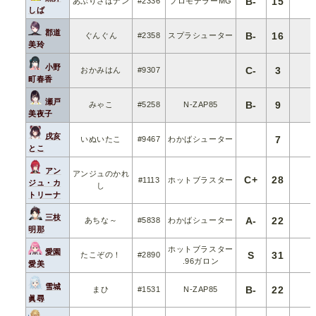
B-
15
あぶりさばナン
#2336
プロモデラーMG
しば
郡道
B-
16
ぐんぐん
#2358
スプラシューター
美玲
小野
C-
3
おかみはん
#9307
町春香
瀬戸
B-
9
みゃこ
#5258
N-ZAP85
美夜子
戌亥
7
いぬいたこ
#9467
わかばシューター
とこ
アン
アンジュのかれ
C+
28
#1113
ホットブラスター
ジュ・カ
し
トリーナ
三枝
A-
22
あちな～
#5838
わかばシューター
明那
ホットブラスター
愛園
S
31
たこぞの！
#2890
.96ガロン
愛美
雪城
B-
22
まひ
#1531
N-ZAP85
眞尋