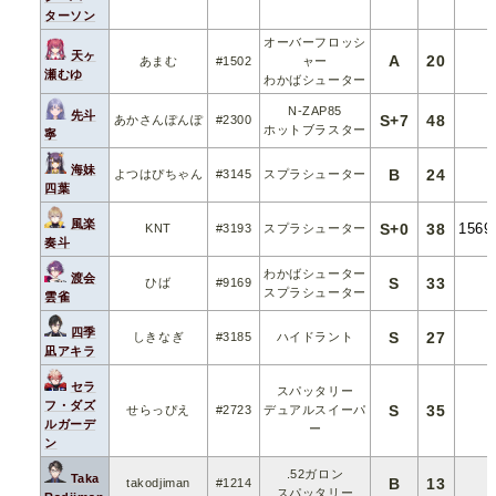
ターソン
オーバーフロッシ
天ヶ
A
20
あまむ
#1502
ャー
瀬むゆ
わかばシューター
N-ZAP85
先斗
S+7
48
あかさんぽんぽ
#2300
ホットブラスター
寧
海妹
B
24
よつはぴちゃん
#3145
スプラシューター
四葉
風楽
S+0
38
1569
KNT
#3193
スプラシューター
奏斗
わかばシューター
渡会
S
33
ひば
#9169
スプラシューター
雲雀
四季
S
27
しきなぎ
#3185
ハイドラント
凪アキラ
セラ
スパッタリー
フ・ダズ
S
35
せらっぴえ
#2723
デュアルスイーパ
ルガーデ
ー
ン
.52ガロン
Taka
B
13
takodjiman
#1214
スパッタリー