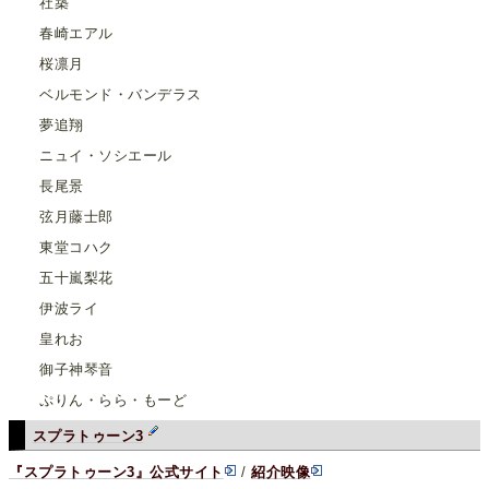
社築
春崎エアル
桜凛月
ベルモンド・バンデラス
夢追翔
ニュイ・ソシエール
長尾景
弦月藤士郎
東堂コハク
五十嵐梨花
伊波ライ
皇れお
御子神琴音
ぷりん・らら・もーど
スプラトゥーン3
『スプラトゥーン3』公式サイト
/
紹介映像