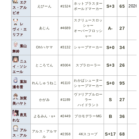
エク
ホットブラスター
S+3
65
2026
えびーん
#1524
ス・アル
ボールドマーカー
ビオ
スクリュースロッ
レ
シャー
A-
27
あじん
#4689
ヴィ・エ
オーバーフロッシ
リファ
ャー
葉山
S+0
34
Oh!ハヤマ
#3132
シャープマーカー
舞鈴
ニュ
S+3
26
ところてん
#3004
スプラローラー
イ・ソシ
エール
わかばシューター
葉加
S+0
95
れんしゅうねこ
#1110
シャープマーカー
瀬冬雪
ヴァリアブルロー
加賀
S
27
かがみ
#1189
ラー
美ハヤト
ハイドラント
夜見
B
36
よるみん・u+
#2449
プロモデラーMG
れな
アル
アルス・アルマ
S+17
68
#2358
4Kスコープ
ス・アル
ル