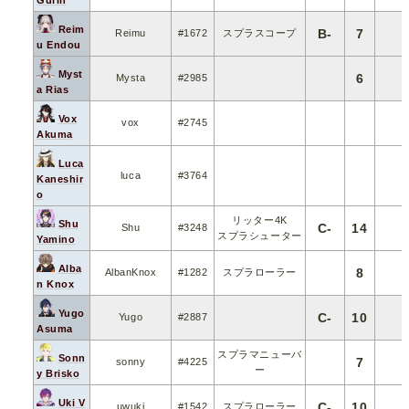
Reim
B-
7
Reimu
#1672
スプラスコープ
u Endou
Myst
6
Mysta
#2985
a Rias
Vox
vox
#2745
Akuma
Luca
luca
#3764
Kaneshir
o
リッター4K
Shu
C-
14
Shu
#3248
スプラシューター
Yamino
Alba
8
AlbanKnox
#1282
スプラローラー
n Knox
Yugo
C-
10
Yugo
#2887
Asuma
スプラマニューバ
Sonn
7
sonny
#4225
ー
y Brisko
Uki V
C-
10
uwuki
#1542
スプラローラー