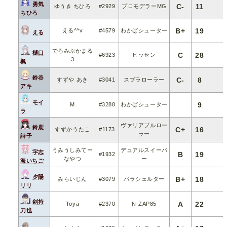
勇気
C-
11
ゆうき ちひろ
#2929
プロモデラーMG
ちひろ
B+
19
える^^v
#4579
わかばシューター
える
でろみぶかまる
樋口
C
28
#6923
ヒッセン
3
楓
鈴谷
C-
8
すずや あき
#3041
スプラローラー
アキ
モイ
9
M
#3288
わかばシューター
ラ
ヴァリアブルロー
鈴鹿
C+
16
すずかうたこ
#1173
ラー
詩子
うみうしみてー
デュアルスイーパ
宇志
B
19
#1932
なやつ
ー
海いちご
夕陽
B+
18
みらいじん
#3079
パラシェルター
リリ
剣持
A
22
Toya
#2370
N-ZAP85
刀也