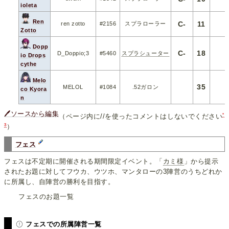
ioleta
Ren
C-
11
ren zotto
#2156
スプラローラー
Zotto
Dopp
C-
18
D_Doppio;3
#5460
スプラシューター
io Drops
cythe
Melo
35
MELOL
#1084
.52ガロン
co Kyora
n
🖊ソースから編集
*
（ページ内に//を使ったコメントはしないでください
3
）
フェス
フェスは不定期に開催される期間限定イベント。「
カミ様
」から提示
されたお題に対してフウカ、ウツホ、マンタローの3陣営のうちどれか
に所属し、自陣営の勝利を目指す。
フェスのお題一覧
フェスでの所属陣営一覧