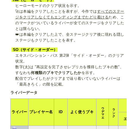
ヒーローモードのクリア状況を示す。
🚀は本編をクリアしたことを表すが、今作では
すべてのステー
ジをクリアしなくてもエンディングまでたどり着ける
ため、こ
のマークがついているライバーが全てのステージをクリアした
とは限らない。
👑は本編をクリアした上で、全ステージクリア後に現れる隠し
ステージもクリアしたことを表す。
SO（サイド・オーダー）
エキスパンション・パス 第2弾「サイド・オーダー」のクリア
状況。
数字(太)は "再設定を完了させレプリカを獲得したブキの数"、
すなわち
何種類のブキでクリアしたか
を示す。
配信でプレイしたがクリアまで辿り着いていないライバーは
「最高きろく」の階を記載。
ライバーデータ
ウデマエ
ランク
ライバー
プレイヤー名
ID
よく使うブキ
エ