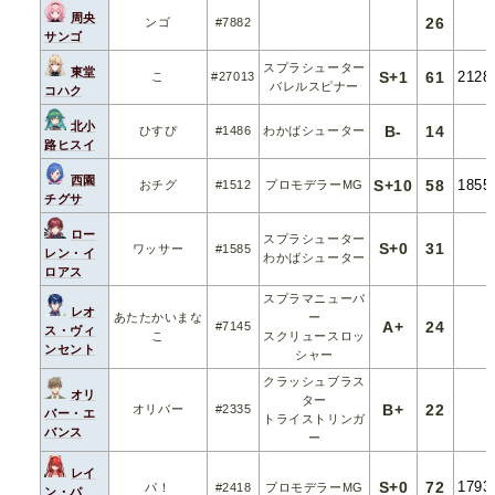
周央
26
ンゴ
#7882
サンゴ
スプラシューター
東堂
S+1
61
2128
こ
#27013
バレルスピナー
コハク
北小
B-
14
ひすぴ
#1486
わかばシューター
路ヒスイ
西園
S+10
58
1855
おチグ
#1512
プロモデラーMG
チグサ
ロー
スプラシューター
S+0
31
ワッサー
#1585
レン・イ
わかばシューター
ロアス
スプラマニューバ
レオ
あたたかいまな
ー
A+
24
#7145
ス・ヴィ
こ
スクリュースロッ
ンセント
シャー
クラッシュブラス
オリ
ター
B+
22
オリバー
#2335
バー・エ
トライストリンガ
バンス
ー
レイ
S+0
72
1793
パ！
#2418
プロモデラーMG
ン・パ