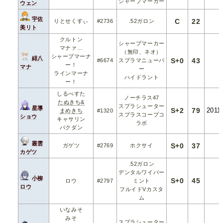
シャープマーカー
ウェン
宇佐
C
22
りとせくすぃ
#2736
.52ガロン
美リト
クルトン
シャープマーカー
マナァ…
（無印、ネオ）
シャープマーナ
緋八
S+0
43
#6674
スプラマニューバ
ー！
マナ
ー
ラインマーナ
ハイドラント
ー！
しるべすた
ノーチラス47
たぬきち&
スプラシューター
星導
S+2
79
2011
まめきち
#1320
スプラスコープコ
ショウ
キャサリン
ラボ
バクダン
叢雲
S+0
37
ガゲツ
#2769
ホクサイ
カゲツ
.52ガロン
デンタルワイパー
小柳
S+0
45
ロウ
#2797
ミント
ロウ
フルイドVカスタ
ム
いなみそ
みそ
スプラシューター