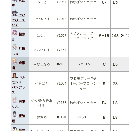
竜胆
C-
15
みこと
#2924
わかばシューター
尊
でび
でびるさま
#2042
わかばシューター
でび・で
びる
スプラシューター
桜凛
S+15
243
2043
はなこ
#2557
ロングブラスター
月
町田
まちたちま
#7464
ちま
成瀬
C
15
みなせなる
#2169
.52ガロン
鳴
ベル
プロモデラーMG
モンド・
S
28
べるばん
#1064
オーバーフロッシ
バンデラ
ャー
ス
やぐ/みちをあ
矢車
B-
18
#2173
わかばシューター
けろ
りね
夢追
B
18
おおめ
#1120
パブロ
翔
黒井