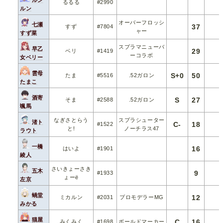
るるる
#2990
ルン
オーバーフロッシ
七瀬
37
すず
#7804
ャー
すず菜
スプラマニューバ
早乙
29
ベリ
#1419
ーコラボ
女ベリー
雲母
S+0
50
たま
#5516
.52ガロン
たまこ
酒寄
S
27
そま
#2588
.52ガロン
颯馬
なぎさとらう
スプラシューター
渚ト
C-
18
#1522
と!
ノーチラス47
ラウト
一橋
16
はいよ
#1901
綾人
さいきょーさき
五木
9
#1933
ょーë
左京
蝸堂
12
ミカルン
#2031
プロモデラーMG
みかる
猫屋
C
16
みくみく
#1698
ボールドマーカー