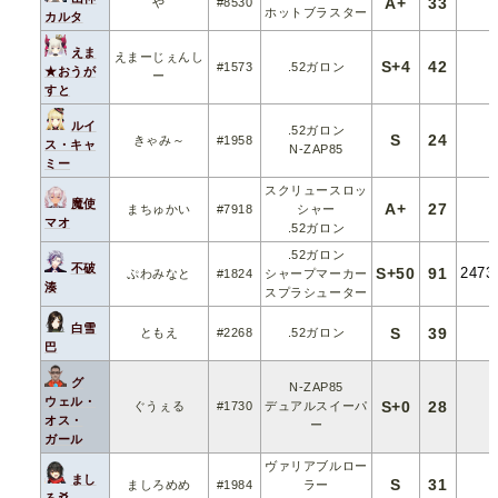
A+
33
や
#8530
ホットブラスター
カルタ
えま
えまーじぇんし
S+4
42
#1573
.52ガロン
★おうが
ー
すと
ルイ
.52ガロン
S
24
きゃみ～
#1958
ス・キャ
N-ZAP85
ミー
スクリュースロッ
魔使
A+
27
まちゅかい
#7918
シャー
マオ
.52ガロン
.52ガロン
不破
S+50
91
2473
ぷわみなと
#1824
シャープマーカー
湊
スプラシューター
白雪
S
39
ともえ
#2268
.52ガロン
巴
グ
N-ZAP85
ウェル・
S+0
28
ぐうぇる
#1730
デュアルスイーパ
オス・
ー
ガール
ヴァリアブルロー
まし
S
31
ましろめめ
#1984
ラー
ろ爻