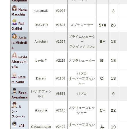
Radjiman
Hana
3
hanamaki
#2097
Macchia
Rai
S+0
26
RaiGIPD
#1501
スプラローラー
Galilei
プライムシュータ
Amic
B+
18
Amichon
#1337
ー
ia Michell
スクイックリンα
a
Layla
B-
18
Layla'^'
#2118
スプラシューター
Alstroem
eria
パブロ
Dere
C-
13
Derem
#1156
オーバーフロッシ
m Kado
ャー
レザ.アファン
Reza
9
#5533
パブロ
ルナ
Avanluna
ミ
スクリュースロッ
C+
22
ikasuha
#2143
ン・
シャー
スゥーハ
オーバーフロッシ
ガオ
A-
19
GAaaaaaaon
#2402