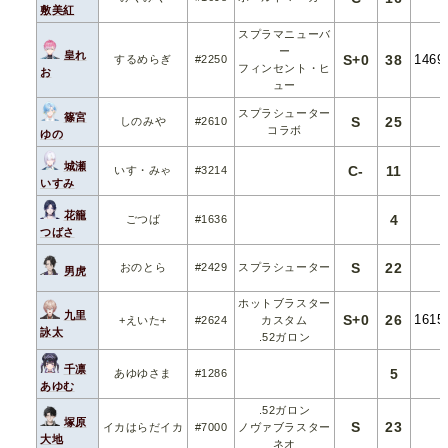
敷美紅
スプラマニューバ
ー
皇れ
S+0
38
1469
するめらぎ
#2250
フィンセント・ヒ
お
ュー
スプラシューター
篠宮
S
25
しのみや
#2610
コラボ
ゆの
城瀬
C-
11
いす・みゃ
#3214
いすみ
花籠
4
ごつば
#1636
つばさ
S
22
おのとら
#2429
スプラシューター
男虎
ホットブラスター
九里
S+0
26
1615
+えいた+
#2624
カスタム
詠太
.52ガロン
千凛
5
あゆゆさま
#1286
あゆむ
.52ガロン
塚原
S
23
イカはらだイカ
#7000
ノヴァブラスター
大地
ネオ