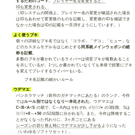
するためのコード
。
プレイヤー名を変更すると、
IDも変更される。
（IDシステムの関係上、プレイヤー名の変更が確認された場合
はIDもあわせて変更後のものを記載し、変更後のIDを確認でき
なかった場合はIDの記載を一旦消すようにしています。）
よく使うブキ
個々の詳細なブキ名ではなく「コラボ」「デコ」「ヒュー」な
どのカスタムモデルをはじめとする
同系統メインウェポンの総
称を記載
。
多数のブキが書かれているライバーは得意ブキが複数あること
を示しているが、1つしか書かれていなくても単発で頻繁にブキ
を変えてプレイするライバーもいる。
ブキ名記載の細かいルール
ウデマエ
バンカラマッチ（前作のガチマッチにあたる）のランク。今作
では
ルール別ではなくなり一本化された
。ウデマエは
C
<
B
<
A
<
S
の順で、C～A内はそれぞれ
-
/
無印
/
+
の3段階、Sは
*1
無印
/
+0
～
+50
の52段階に分かれる
。また、今作は降格するこ
とがなくなった代わりに、3ヶ月ごとにある
シーズンの切り替え時にウデマエが少し下がる
ようになった
（いわゆるソフトリセット）。