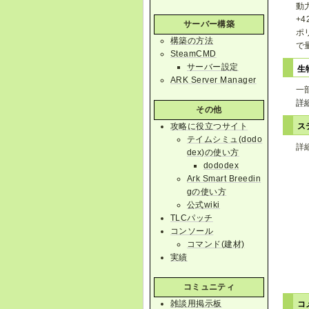
動
+
サーバー構築
ポ
構築の方法
で
SteamCMD
サーバー設定
生
ARK Server Manager
一
詳
その他
ス
攻略に役立つサイト
テイムシミュ(dodo
詳
dex)の使い方
dododex
Ark Smart Breedin
gの使い方
公式wiki
TLCパッチ
コンソール
コマンド(建材)
実績
コミュニティ
雑談用掲示板
コ