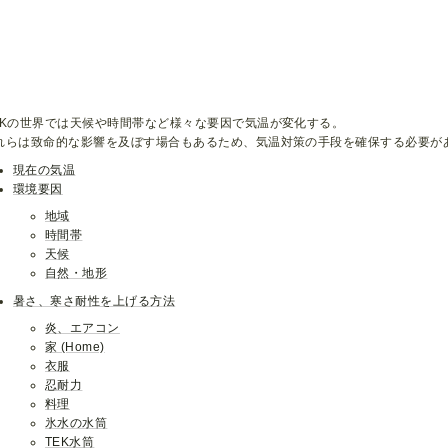
RKの世界では天候や時間帯など様々な要因で気温が変化する。
れらは致命的な影響を及ぼす場合もあるため、気温対策の手段を確保する必要が
現在の気温
環境要因
地域
時間帯
天候
自然・地形
暑さ、寒さ耐性を上げる方法
炎、エアコン
家 (Home)
衣服
忍耐力
料理
氷水の水筒
TEK水筒