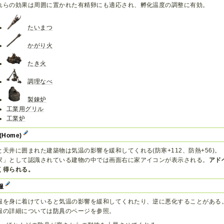
れらの効果は周囲に置かれた有精卵にも適応され、孵化温度の調整に有効。
たいまつ
かがり火
たき火
調理なべ
製錬炉
工業用グリル
工業炉
(Home)
と天井に囲まれた建築物は気温の影響を緩和してくれる(防寒+112、防熱+56)。
家」として認識されている建物の中では画面右に家アイコンが表示される。
アド
く得られる。
服
服を身に着けていると気温の影響を緩和してくれたり、逆に悪化することがある
服の詳細については
防具
のページを参照。