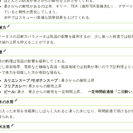
ほとんどの防具が寒さからの耐性を上昇させてくれる。
暑さからの耐性があるのは布、ギリー、TEK（連邦TEK装備含む）、デザー
ていると耐性が悪化してしまう。
水中ではスキューバ装備も防寒効果を上げてくれる。
耐力
テータスの忍耐力パラメータは気温の影響を緩和するが、少し振った程度では効
絶値の上昇も抑えることができる。
理
部の
料理
は気温の影響を緩和してくれる。
だし溶岩地帯、雪原など極端な高温・低温地域では効果が薄いので下記料理より
ーで体力を回復した方が有効な場合も。
カリエンスープ
/
サボテンスープ
:
暑さからの耐性上昇
フリアカレー
:
寒さからの耐性上昇
ビール
:
暑さ、寒さからの耐性を一定時間上昇。
一定時間経過後「二日酔い
水の水筒
の入った水筒を冷蔵庫にしばらく入れると凍った水になり、時間経過で溶けるが使用
得られる。
EK水筒