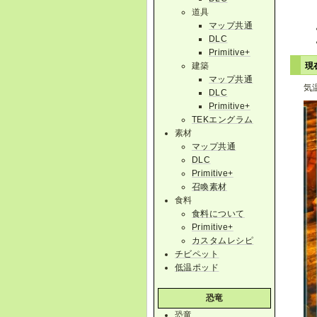
道具
マップ共通
DLC
Primitive+
建築
現
マップ共通
気
DLC
Primitive+
TEKエングラム
素材
マップ共通
DLC
Primitive+
召喚素材
食料
食料について
Primitive+
カスタムレシピ
チビペット
低温ポッド
恐竜
恐竜