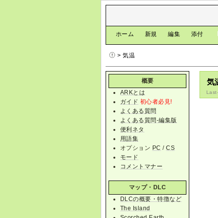
[
ホーム
|
新規
|
編集
|
添付
]
> 気温
概要
気
ARKとは
Last
ガイド
初心者必見!
よくある質問
よくある質問-編集版
便利ネタ
用語集
オプション
PC
/
CS
モード
コメントマナー
マップ・DLC
DLCの概要・特徴など
The Island
Scorched Earth