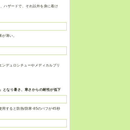
ト、ハザードで、それ以外を身に着け
果が薄い。
エンデュロシチューやメディカルブリ
」となり暑さ、寒さからの耐性が低下
すると防熱/防寒-85のバフが45秒