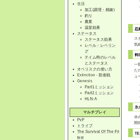
生活
加工(調理・精錬)
釣り
農業
温室効果
忍
ステータス
ス
ステータス効果
気
レベル・レベリン
グ
料
テイム時のレベル
とステータス
一
オベリスクの使い方
た
Extinction -
防衛戦
ュ
Genesis
Part1ミッション
Part2ミッション
HLN-A
氷
マルチプレイ
水
PvP
間
トライブ
The Survival Of The Fit
T
test