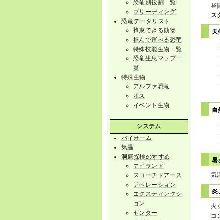
恐竜別役割一覧
昼
ブリーディング
ス
恐竜データリスト
拘束できる動物
天
掴んで運べる恐竜
特殊技能生物一覧
恐竜生息マップ一
覧
特殊生物
アルファ恐竜
ボス
イベント生物
自
システム
バイオーム
気温
洞窟探検のすすめ
暑
アイランド
気
スコーチドアース
アベレーション
炎
エクスティンクシ
ョン
火
センター
コ