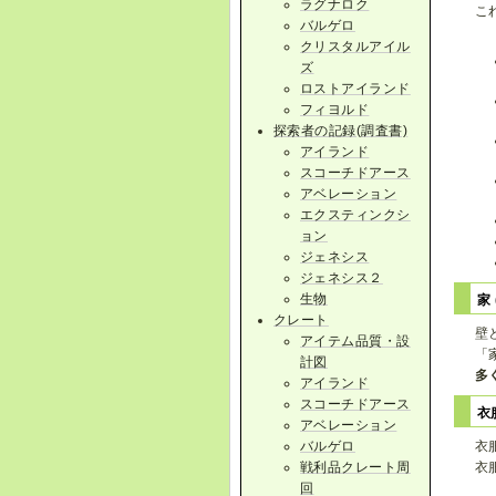
ラグナロク
こ
バルゲロ
クリスタルアイル
ズ
ロストアイランド
フィヨルド
探索者の記録(調査書)
アイランド
スコーチドアース
アベレーション
エクスティンクシ
ョン
ジェネシス
ジェネシス２
生物
家 
クレート
壁
アイテム品質・設
「
計図
多
アイランド
スコーチドアース
衣
アベレーション
バルゲロ
衣
戦利品クレート周
衣
回