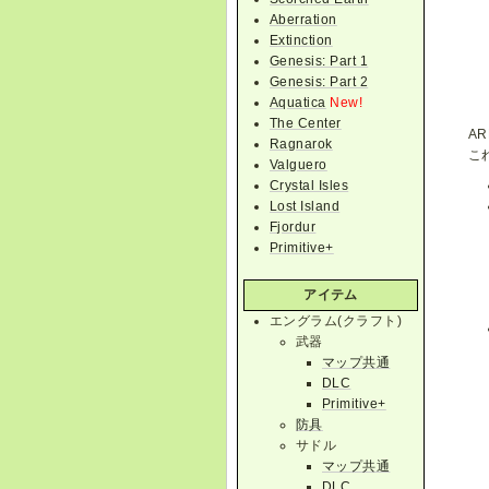
Aberration
Extinction
Genesis: Part 1
Genesis: Part 2
Aquatica
New!
The Center
A
Ragnarok
こ
Valguero
Crystal Isles
Lost Island
Fjordur
Primitive+
アイテム
エングラム(クラフト)
武器
マップ共通
DLC
Primitive+
防具
サドル
マップ共通
DLC