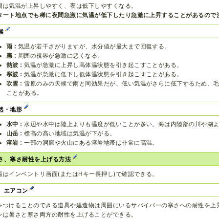
間は気温が上昇しやすく、夜は低下しやすくなる。
タート地点でも稀に夜間急激に気温が低下したり急激に上昇することがあるので
候
雨 :
気温が若干さがりますが、水分値が最大まで回復する。
霧 :
周囲の視界が急激に悪くなる。
熱波 :
気温が急激に上昇し高体温状態を引き起こすことがある。
寒波 :
気温が急激に低下し低体温状態を引き起こすことがある。
吹雪 :
雪原のみの天候で雨と同効果だが、低い気温がさらに低下するため、
ことがある。
然・地形
水中 :
水辺や水中は陸上よりも温度が低いことが多い。海は内陸部の川や湖
山岳 :
標高の高い地域は気温が下がる。
溶岩 :
一部の洞窟や火山にある溶岩地帯は非常に高温。
さ、寒さ耐性を上げる方法
温はインベントリ画面(またはHキー長押し)で確認できる。
、エアコン
をつけることのできる道具や建造物は周囲にいるサバイバーの寒さへの耐性を上
ンは暑さと寒さ両方の耐性を上げることができる。