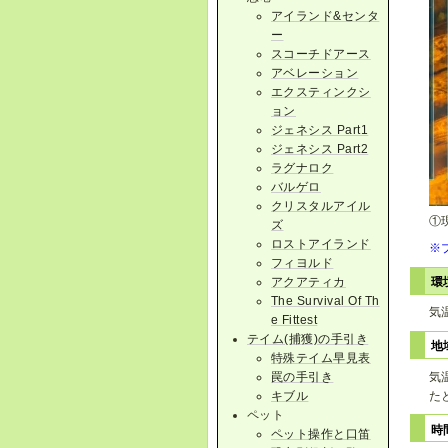
アイランド&センタ
ー
スコーチドアース
アベレーション
エクスティンクシ
ョン
ジェネシス Part1
ジェネシス Part2
ラグナロク
バルゲロ
クリスタルアイル
①
ズ
ロストアイランド
※
フィヨルド
アクアティカ
環
The Survival Of Th
気
e Fittest
テイム(捕獲)の手引き
地
特殊テイム早見表
気
罠の手引き
た
キブル
ペット
時
ペット操作と口笛