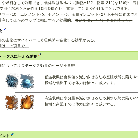
力や燃料なしで利用でき、低体温は氷水バフ(防熱+422・防寒-211)を120秒、高
422)を120秒と氷耐性を10秒を得られ、重複して効果をかけることもできる。
リマー×10、エレメント×5、セメント×6、金属インゴット×2とお手軽に作成
量産してほかのマップに輸出すると効果的。
ついでにレベリングにも使える。
物
部の生物はサバイバーに寒暖態勢を強化する効果がある。
細はこの項目で。
テータスに与える影響
細については
ステータス効果
のページを参照
低温状態は食料値を減少させるため空腹状態に陥りや
極端な低温下では体力は徐々に減少する。
高温状態は水分量を減少させるため脱水状態に陥りや
極端な高温下では体力は徐々に減少する。
メント