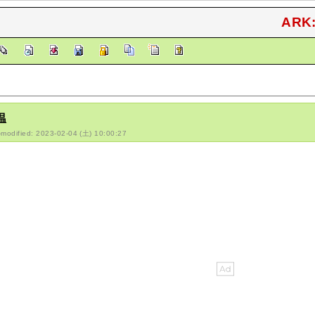
ARK:
温
-modified: 2023-02-04 (土) 10:00:27