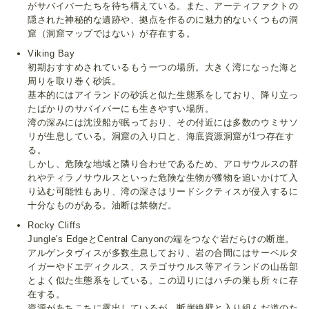
がサバイバーたちを待ち構えている。また、アーティファクトの
隠された神秘的な遺跡や、拠点を作るのに魅力的ないくつもの洞
窟（洞窟マップではない）が存在する。
Viking Bay
初期おすすめされているもう一つの場所。大きく湾になった海と
周りを取り巻く砂浜。
基本的にはアイランドの砂浜と似た生態系をしており、降り立っ
たばかりのサバイバーにも生きやすい場所。
湾の深みには沈没船が眠っており、その付近には多数のウミサソ
リが生息している。洞窟の入り口と、海底資源洞窟が1つ存在す
る。
しかし、危険な地域と隣り合わせであるため、アロサウルスの群
れやティラノサウルスといった危険な生物が獲物を追いかけて入
り込む可能性もあり、湾の深さはリードシクティスが侵入するに
十分なものがある。油断は禁物だ。
Rocky Cliffs
Jungle's EdgeとCentral Canyonの端をつなぐ岩だらけの断崖。
アルゲンタヴィスが多数生息しており、岩の合間にはサーベルタ
イガーやドエディクルス、ステゴサウルス等アイランドの山岳部
とよく似た生態系をしている。この辺りにはハチの巣も所々に存
在する。
資源があちこちに露出しているが、断崖絶壁と入り組んだ道のた