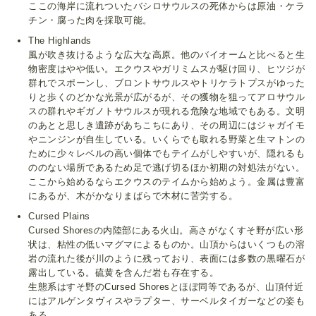
ここの海岸に流れついたバシロサウルスの死体からは原油・ケラ
チン・腐った肉を採取可能。
The Highlands
風が吹き抜けるような広大な高原。他のバイオームと比べると生
物密度はやや低い。エクウスやガリミムスが駆け回り、ヒツジが
群れでスポーンし、ブロントサウルスやトリケラトプスがゆった
りと歩くのどかな光景が広がるが、その獲物を狙ってアロサウル
スの群れやギガノトサウルスが現れる危険な地域でもある。文明
のあとと思しき遺跡があちこちにあり、その周辺にはジャガイモ
やニンジンが自生している。いくらでも取れる野菜と生マトンの
ために少々レベルの高い個体でもテイムがしやすいが、隠れるも
ののない場所であるため足で逃げ切るほか初期の対処法がない。
ここから始めるならエクウスのテイムから始めよう。金属は豊富
にあるが、木がかなりまばらで木材に苦労する。
Cursed Plains
Cursed Shoresの内陸部にある火山。高さがなくすそ野が広い形
状は、粘性の低いマグマによるものか。山頂からはいくつもの溶
岩の流れた後が川のように残っており、表面には多数の黒曜石が
露出している。硫黄を含んだ岩も存在する。
生態系はすそ野のCursed Shoresとほぼ同等であるが、山頂付近
にはアルゲンタヴィスやラプター、サーベルタイガーなどの姿も
ある。