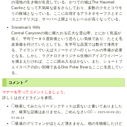
の湿地の生き物が生息している。かつての城はThe Haunted
Castleとなって不気味な姿をさらしており、多数のクモとコウモ
リの根城となっている。ここに出現するアラネオモーフスとオニ
コニクテリスは、サーバー上限よりもレベルが高くなっている。
Snowman's Hills
Central Canyonnの南に横たわる広大な雪山帯。とにかく気温が
低く、平均でー８０度前後という恐ろしい気候であり、たとえ毛
皮装備を付けていたとしても、生半可な品質では数分で凍死す
る。アイランドでいえばスノーケイブへ行くレベルの準備が必要
となる。しかし、ラグナロクオリジナル生物のアイスワイバーン
を捕まえたければ、ここに踏み入るほかない。また、ショートフ
ェイスベアの白い別種であるDire Polar Bearもここに生息してい
る。
コメント
マナーを守ってコメントしましょう。
詳しくは
ガイドライン
を参照。
検索してみたらリードシクティスは居ないと書いてありました
が、確実な証拠はありません。ごめんなさい🙇‍♂️ --
2025-03-09 (日)
07:40:11
最速のグリフォンがほとんど湧きません。他の生物殺したけど