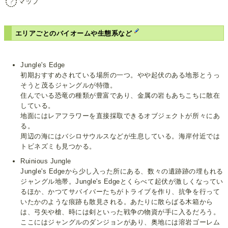
マップ
エリアごとのバイオームや生態系など
Jungle's Edge
初期おすすめされている場所の一つ。やや起伏のある地形とうっ
そうと茂るジャングルが特徴。
住んでいる恐竜の種類が豊富であり、金属の岩もあちこちに散在
している。
地面にはレアフラワーを直接採取できるオブジェクトが所々にあ
る。
周辺の海にはバシロサウルスなどが生息している。海岸付近では
トビネズミも見つかる。
Ruinious Jungle
Jungle's Edgeから少し入った所にある、数々の遺跡跡の埋もれる
ジャングル地帯。Jungle's Edgeとくらべて起伏が激しくなってい
るほか、かつてサバイバーたちがトライブを作り、抗争を行って
いたかのような痕跡も散見される。あたりに散らばる木箱から
は、弓矢や槍、時には剣といった戦争の物資が手に入るだろう。
ここにはジャングルのダンジョンがあり、奥地には溶岩ゴーレム