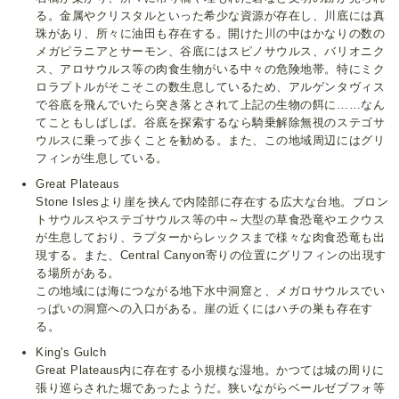
る。金属やクリスタルといった希少な資源が存在し、川底には真
珠があり、所々に油田も存在する。開けた川の中はかなりの数の
メガピラニアとサーモン、谷底にはスピノサウルス、バリオニク
ス、アロサウルス等の肉食生物がいる中々の危険地帯。特にミク
ロラプトルがそこそこの数生息しているため、アルゲンタヴィス
で谷底を飛んでいたら突き落とされて上記の生物の餌に……なん
てこともしばしば。谷底を探索するなら騎乗解除無視のステゴサ
ウルスに乗って歩くことを勧める。また、この地域周辺にはグリ
フィンが生息している。
Great Plateaus
Stone Islesより崖を挟んで内陸部に存在する広大な台地。ブロン
トサウルスやステゴサウルス等の中～大型の草食恐竜やエクウス
が生息しており、ラプターからレックスまで様々な肉食恐竜も出
現する。また、Central Canyon寄りの位置にグリフィンの出現す
る場所がある。
この地域には海につながる地下水中洞窟と、メガロサウルスでい
っぱいの洞窟への入口がある。崖の近くにはハチの巣も存在す
る。
King's Gulch
Great Plateaus内に存在する小規模な湿地。かつては城の周りに
張り巡らされた堀であったようだ。狭いながらベールゼブフォ等