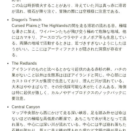
この山は時折噴火することがあり、冷えていた川は真っ赤に溶岩
が流れ、噴石が降り注ぐ。冒険の際には空模様に注意である。
Dragon's Trench
Cursed PlainsとThe Highlandsの間を走る溶岩の流れる谷。極端
な暑さに加え、ワイバーンたちが飛び交う極めて危険な地域。他
にはカマキリ、アースロプレウラやティタノボア等も生息してい
る。両隣の地域で活動するときは、近づきすぎないようにしたほ
うがいい。ここにはアーティファクトが隠された洞窟が存在す
る。
The Redlands
アイランドのものと比べるとかなり起伏のある赤杉の林。ハチの
巣がないこと以外は生態系はほぼアイランドと同じ。中心部には
カストロイデスが集団で生息しており、澄んだ川が流れている。
大木はややまばらで、その分伐採可能な木がたくさんある。海側
は特に起伏が激しく、カルノやディプロドクスのノックバックに
要注意。
Central Canyon
マップ中央部から西にかけて走る深い峡谷。足を踏み外せば命は
ないほどの極端な高低差の断崖で、あちこちで水が滝となって流
れ落ち、中心には深い川が流れている。中心には半ば崩れ落ちた
石橋が架かり、所々に吊り橋や埋もれた砦など文明の跡が見られ