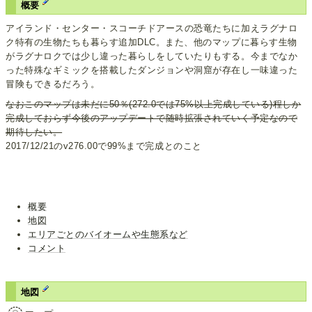
概要
アイランド・センター・スコーチドアースの恐竜たちに加えラグナロ
ク特有の生物たちも暮らす追加DLC。また、他のマップに暮らす生物
がラグナロクでは少し違った暮らしをしていたりもする。今までなか
った特殊なギミックを搭載したダンジョンや洞窟が存在し一味違った
冒険もできるだろう。
なおこのマップは未だに50％(272.0では75%以上完成している)程しか
完成しておらず今後のアップデートで随時拡張されていく予定なので
期待したい。
2017/12/21のv276.00で99%まで完成とのこと
概要
地図
エリアごとのバイオームや生態系など
コメント
地図