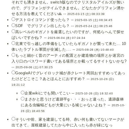
それでも湧きません。switch版なのでクリスタルアイルズが無い
ので、グリフォンがテイムできません。どなたかグリフォン湧か
せる方法を教えてください🙏 --
2025-03-15 (土) 08:33:39
デストロイコマンド使ったら？ --
2025-03-15 (土) 08:34:45
SDF でグリフィン出したら？ --
2025-05-24 (土) 08:25:46
高レベルのギガノトを厳選したいのですが、何処らへんで探せ
ばいいですかね？ --
2025-06-04 (水) 07:24:34
北東で引っ越しの準備をしていたらギガノトが襲って来た... 10
体いたラプトル軍団が全滅した.... --
2025-08-28 (木) 10:48:40
もっと細かく昔のアーティの配置とか建造物の場所とか迷宮の
入り口のパスワード書いてある場所とか載ってるサイトないかな?
--
2025-09-06 (土) 07:30:25
GoogleAIでグレイロック城が赤クレート周回おすすめってあっ
たけどどこそこ？あとほんとにおすすめ？ --
2025-10-26 (日)
18:21:12
企業wikiにでも聞いてこい --
2025-10-26 (日) 18:32:40
まさかと思うけど遺跡平g・・・おっと違った。遺跡森林
にある虫蝙蝠どもが大量にいる城じゃないよね？ --
2025-10-
26 (日) 18:40:56
そういや前、家を建築してる時、赤い何も書いてないマークが
出てきて、屋根建築してたから中に入ったら赤が緑になっ