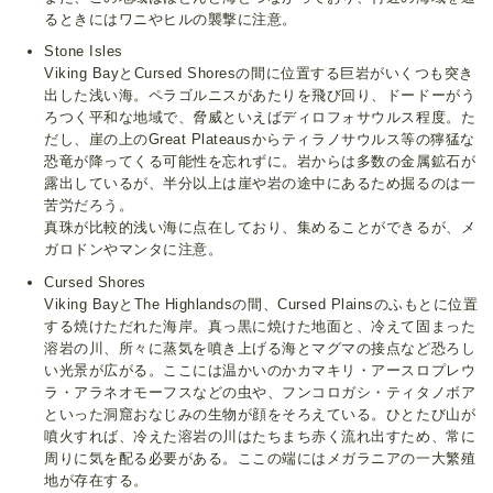
るときにはワニやヒルの襲撃に注意。
Stone Isles
Viking BayとCursed Shoresの間に位置する巨岩がいくつも突き
出した浅い海。ペラゴルニスがあたりを飛び回り、ドードーがう
ろつく平和な地域で、脅威といえばディロフォサウルス程度。た
だし、崖の上のGreat Plateausからティラノサウルス等の獰猛な
恐竜が降ってくる可能性を忘れずに。岩からは多数の金属鉱石が
露出しているが、半分以上は崖や岩の途中にあるため掘るのは一
苦労だろう。
真珠が比較的浅い海に点在しており、集めることができるが、メ
ガロドンやマンタに注意。
Cursed Shores
Viking BayとThe Highlandsの間、Cursed Plainsのふもとに位置
する焼けただれた海岸。真っ黒に焼けた地面と、冷えて固まった
溶岩の川、所々に蒸気を噴き上げる海とマグマの接点など恐ろし
い光景が広がる。ここには温かいのかカマキリ・アースロプレウ
ラ・アラネオモーフスなどの虫や、フンコロガシ・ティタノボア
といった洞窟おなじみの生物が顔をそろえている。ひとたび山が
噴火すれば、冷えた溶岩の川はたちまち赤く流れ出すため、常に
周りに気を配る必要がある。ここの端にはメガラニアの一大繁殖
地が存在する。