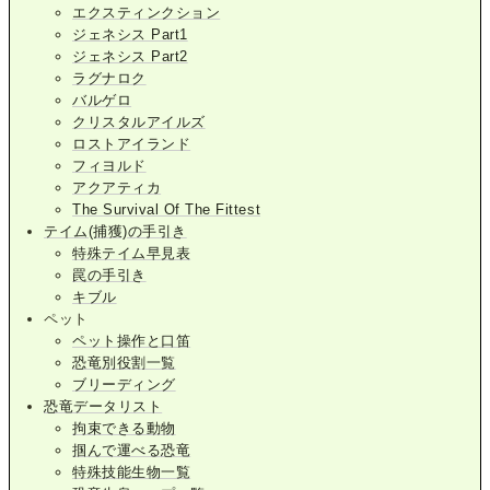
エクスティンクション
ジェネシス Part1
ジェネシス Part2
ラグナロク
バルゲロ
クリスタルアイルズ
ロストアイランド
フィヨルド
アクアティカ
The Survival Of The Fittest
テイム(捕獲)の手引き
特殊テイム早見表
罠の手引き
キブル
ペット
ペット操作と口笛
恐竜別役割一覧
ブリーディング
恐竜データリスト
拘束できる動物
掴んで運べる恐竜
特殊技能生物一覧