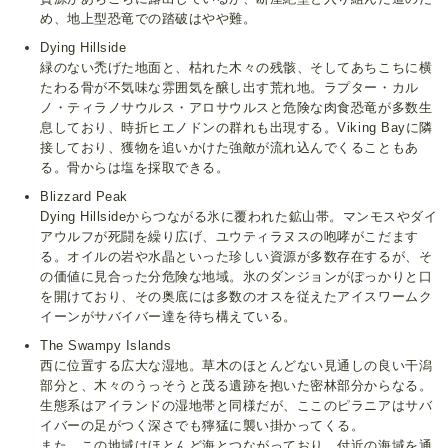
め、地上型恐竜での踏破はやや難。
Dying Hillside
緑のない禿げた地面と、枯れた木々の残骸、そしてあちこちに横
たわる骨が不気味な雰囲気を醸し出す荒れ地。ラプター・カル
ノ・ティラノサウルス・アロサウルスと危険な肉食恐竜が多数生
息しており、時折ヒエノドンの群れも出現する。Viking Bayに隣
接しており、獲物を追いかけた強敵が流れ込んでくることもあ
る。骨からは塩を採取できる。
Blizzard Peak
Dying Hillsideからつながる氷に覆われた鉱山帯。マンモスやダイ
アウルフが死闘を繰り広げ、ユウティラヌスの咆哮がこだます
る。オイルの岩や水晶といった珍しい資源が多数存在するが、そ
の価値に見合った分危険な地域。氷のダンジョンがぽっかりと口
を開けており、その奥底には多数のオスを従えたアイスワームク
イーンがサバイバー達を待ち構えている。
The Swampy Islands
西に位置する広大な湿地。草木のほとんどない見通しの良い干潟
部分と、木々のうっそうと茂る遺跡を抱いた密林部分からなる。
生態系はアイランドの湿地帯と同様だが、ここのピラニアはサバ
イバーの足がつく深さでも獰猛に襲い掛かってくる。
また、この地域はほとんど海とつながっており、付近の海域を通