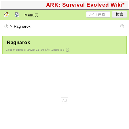
ARK: Survival Evolved Wiki*
Menu
> Ragnarok
Ragnarok
Last-modified: 2025-11-26 (水) 18:56:58