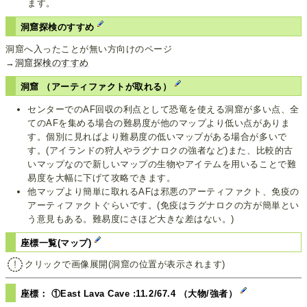
ます。
洞窟探検のすすめ
洞窟へ入ったことが無い方向けのページ
→
洞窟探検のすすめ
洞窟 （アーティファクトが取れる）
センターでのAF回収の利点として恐竜を使える洞窟が多い点、全
てのAFを集める場合の難易度が他のマップより低い点がありま
す。個別に見ればより難易度の低いマップがある場合が多いで
す。(アイランドの狩人やラグナロクの強者など)また、比較的古
いマップなので新しいマップの生物やアイテムを用いることで難
易度を大幅に下げて攻略できます。
他マップより簡単に取れるAFは邪悪のアーティファクト、免疫の
アーティファクトぐらいです。(免疫はラグナロクの方が簡単とい
う意見もある。難易度にさほど大きな差はない。)
座標一覧(マップ)
クリックで画像展開(洞窟の位置が表示されます)
座標： ①East Lava Cave :11.2/67.4 （大物/強者）