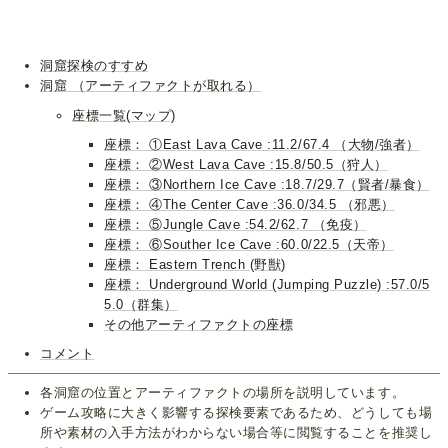
洞窟探検のすすめ
洞窟 （アーティファクトが取れる）
座標一覧(マップ)
座標： ①East Lava Cave :11.2/67.4 （大物/強者）
座標： ②West Lava Cave :15.8/50.5（狩人）
座標： ③Northern Ice Cave :18.7/29.7（賢者/暴食）
座標： ④The Center Cave :36.0/34.5 （邪悪）
座標： ⑤Jungle Cave :54.2/62.7 （免疫）
座標： ⑥Souther Ice Cave :60.0/22.5（天帝）
座標： Eastern Trench (野獣)
座標： Underground World (Jumping Puzzle) :57.0/5
5.0（群集）
その他アーティファクトの座標
コメント
各洞窟の位置とアーティファクトの場所を説明しています。
ゲーム攻略に大きく影響する探検要素であるため、どうしても場
所や素材の入手方法がわからない場合等に閲覧することを推奨し