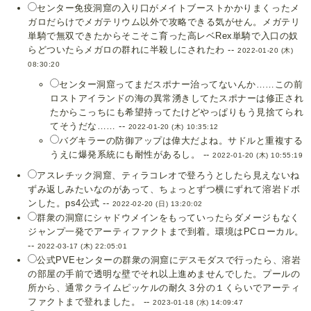
センター免疫洞窟の入り口がメイトブーストかかりまくったメ
ガロだらけでメガテリウム以外で攻略できる気がせん。メガテリ
単騎で無双できたからそこそこ育った高レベRex単騎で入口の奴
らどついたらメガロの群れに半殺しにされたわ --
2022-01-20 (木)
08:30:20
センター洞窟ってまだスポナー治ってないんか……この前
ロストアイランドの海の異常湧きしてたスポナーは修正され
たからこっちにも希望持ってたけどやっぱりもう見捨てられ
てそうだな…… --
2022-01-20 (木) 10:35:12
バグキラーの防御アップは偉大だよね。サドルと重複する
うえに爆発系統にも耐性があるし。 --
2022-01-20 (木) 10:55:19
アスレチック洞窟、ティラコレオで登ろうとしたら見えないね
ずみ返しみたいなのがあって、ちょっとずつ横にずれて溶岩ドボ
ンした。ps4公式 --
2022-02-20 (日) 13:20:02
群衆の洞窟にシャドウメインをもっていったらダメージもなく
ジャンプ一発でアーティファクトまで到着。環境はPCローカル。
--
2022-03-17 (木) 22:05:01
公式PVEセンターの群衆の洞窟にデスモダスで行ったら、溶岩
の部屋の手前で透明な壁でそれ以上進めませんでした。プールの
所から、通常クライムピッケルの耐久３分の１くらいでアーティ
ファクトまで登れました。 --
2023-01-18 (水) 14:09:47