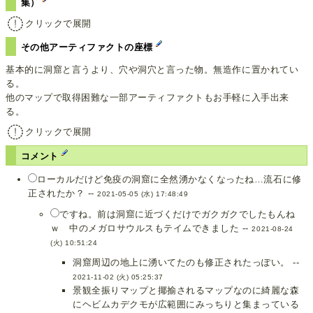
集）
クリックで展開
その他アーティファクトの座標
基本的に洞窟と言うより、穴や洞穴と言った物。無造作に置かれてい
る。
他のマップで取得困難な一部アーティファクトもお手軽に入手出来
る。
クリックで展開
コメント
ローカルだけど免疫の洞窟に全然湧かなくなったね…流石に修
正されたか？ --
2021-05-05 (水) 17:48:49
ですね。前は洞窟に近づくだけでガクガクでしたもんね
ｗ 中のメガロサウルスもテイムできました --
2021-08-24
(火) 10:51:24
洞窟周辺の地上に湧いてたのも修正されたっぽい。 --
2021-11-02 (火) 05:25:37
景観全振りマップと揶揄されるマップなのに綺麗な森
にヘビムカデクモが広範囲にみっちりと集まっている