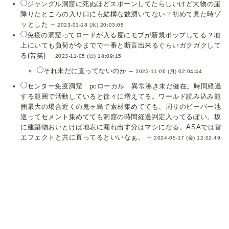
ジャングル洞窟に死ぬほどスポーンしてたらしいけど大物の崖
降りたところの入り口にも結構な数湧いてない？初めて見た時ゾ
ッとした --
2023-01-18 (水) 20:03:05
免疫の洞窟ってロードが入る度にモブが新規ポップしてる？地
上にいても負荷が今までで一番と断言出来るぐらいガクガクして
る(苦笑) --
2023-11-05 (日) 18:09:15
それ未だに直ってないのか --
2023-11-06 (月) 02:04:44
センター免疫洞窟 pcローカル 異常沸き未だ健在。時間経過
する範囲で活動していると徐々に増えてる。ワールド読み込み範
囲最大の場合近くの鬼ヶ島で素材集めてても、周りのビーバー池
巡ってセメント集めてても洞窟の時間経過判定入ってるぽい。坂
に建築物おいとけば地表に漏れ出す分はマシになる。ASAでは雷
エフェクトと共に直ってるといいなぁ。 --
2024-05-17 (金) 12:02:49