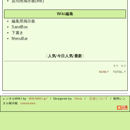
質問用掲示板(MB)
Wiki編集
編集用掲示板
SandBox
下書き
MenuBar
〔
人気
/
今日人気
/
最新
〕
T.
?
Y.
?
NOW.
?
TOTAL.
?
レンタルWIKI by
WIKIWIKI.jp*
/ Designed by
Olivia
/
広告について
/ 無料レン
タル掲示板
zawazawa