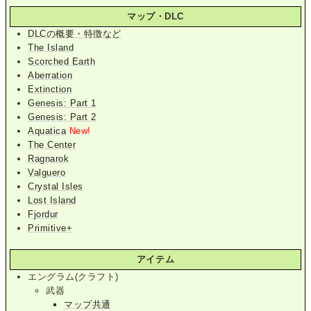
マップ・DLC
DLCの概要・特徴など
The Island
Scorched Earth
Aberration
Extinction
Genesis: Part 1
Genesis: Part 2
Aquatica
New!
The Center
Ragnarok
Valguero
Crystal Isles
Lost Island
Fjordur
Primitive+
アイテム
エングラム(クラフト)
武器
マップ共通