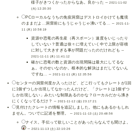
様子がきつくかったからなあ。良かった --
2021-11-02
(火) 12:20:30
PCローカルなうちの免疫洞窟はデストロイかけても魔境
のままだよ…洞窟前にもうじゃうじゃ沸いてる… --
2021-11-
11 (木) 10:58:19
資源や恐竜の再生産（再スポーン）速度をいじったり
していない？普通は徐々に増えていく中で上限が容積
に対して大きすぎる事が問題だったのだけれども --
2021-11-11 (木) 11:41:12
確かに恐竜の数と資源の出現間隔は最大にしてるな
ぁ。そのせいなのか。根本的な解決はまだしてないん
ですね… --
2021-11-11 (木) 12:35:56
センターの洞窟何度か入ったけど、どこ行ってもクレートが1回
に1個ずつしか出現してなかったんだけど、「クレートは1個ずつ
しか出現しない」みたいな制限あるのかな？ローカルだから沸き
にくくなってるだけ？ --
2021-11-12 (金) 23:17:21
見付けたクレートの情報を追記しました。他にもあるかもしれ
ません。ついでに記述を整理。 --
2021-11-13 (土) 20:48:56
ナイス。手伝って欲しいことがあったらなんでも聞けよ。
--
2021-11-13 (土) 22:10:26