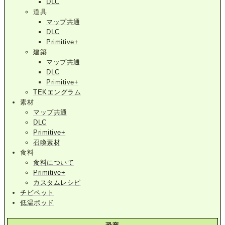
DLC
道具
マップ共通
DLC
Primitive+
建築
マップ共通
DLC
Primitive+
TEKエングラム
素材
マップ共通
DLC
Primitive+
召喚素材
食料
食料について
Primitive+
カスタムレシピ
チビペット
低温ポッド