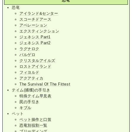
恐竜
恐竜
アイランド&センター
スコーチドアース
アベレーション
エクスティンクション
ジェネシス Part1
ジェネシス Part2
ラグナロク
バルゲロ
クリスタルアイルズ
ロストアイランド
フィヨルド
アクアティカ
The Survival Of The Fittest
テイム(捕獲)の手引き
特殊テイム早見表
罠の手引き
キブル
ペット
ペット操作と口笛
恐竜別役割一覧
ブリーディング