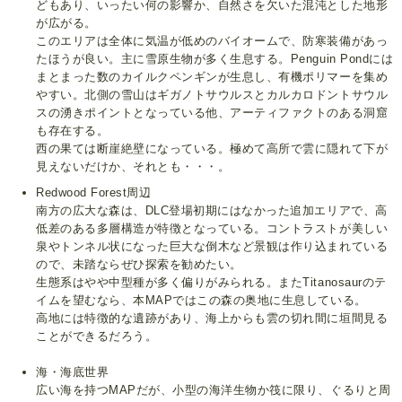
どもあり、いったい何の影響か、自然さを欠いた混沌とした地形
が広がる。
このエリアは全体に気温が低めのバイオームで、防寒装備があっ
たほうが良い。主に雪原生物が多く生息する。Penguin Pondには
まとまった数のカイルクペンギンが生息し、有機ポリマーを集め
やすい。北側の雪山はギガノトサウルスとカルカロドントサウル
スの湧きポイントとなっている他、アーティファクトのある洞窟
も存在する。
西の果ては断崖絶壁になっている。極めて高所で雲に隠れて下が
見えないだけか、それとも・・・。
Redwood Forest周辺
南方の広大な森は、DLC登場初期にはなかった追加エリアで、高
低差のある多層構造が特徴となっている。コントラストが美しい
泉やトンネル状になった巨大な倒木など景観は作り込まれている
ので、未踏ならぜひ探索を勧めたい。
生態系はやや中型種が多く偏りがみられる。またTitanosaurのテ
イムを望むなら、本MAPではこの森の奥地に生息している。
高地には特徴的な遺跡があり、海上からも雲の切れ間に垣間見る
ことができるだろう。
海・海底世界
広い海を持つMAPだが、小型の海洋生物か筏に限り、ぐるりと周