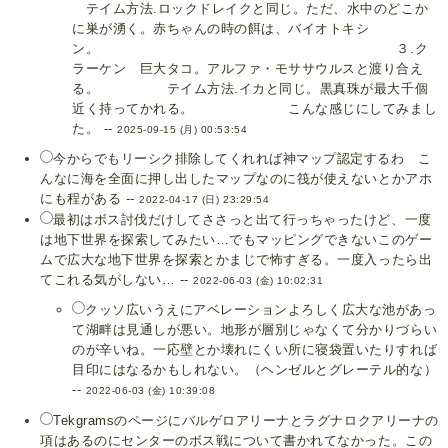
テイム方法.ロックドレイクと同じ。ただ、水中のどこか
に巣が湧く。赤ちゃんの時の餌は、バイオトキシ
ン。 ３.ク
ラーケン 巨大タコ。アルファ・モササウルスと渡り合え
る。 テイム方法.イカと同じ。黒真珠が最大千個
近く持ってかれる。 こんな感じにしてみまし
た。 --
2025-09-15 (月) 00:53:54
今からでもリーシク排除してくれれば神マップ認定するわ こ
んなに海を全面に押し出したマップなのに筏が使えないとかアホ
にも程がある --
2022-04-17 (日) 23:29:54
最初はボス討伐だけしてささっと出て行っちゃったけど、一度
は地下世界を探索してみたい…でもマッピングできないこのゲー
ムで広大な地下世界を探索とかまじで怖すぎる。一度入ったら出
てこれる気がしない… --
2022-06-03 (金) 10:02:31
クッソ広いうえにアベレーションよろしく広大な池があっ
て湖畔は見通しが悪い。地形が層別じゃなくて分かりづらい
のが辛いね。一応壁とか壊れにくい所に寝袋置いたりすれば
目印にはなるかもしれない。（ヘンゼルとグレーテル的な）
--
2022-06-03 (金) 10:39:08
Tekgramsのページにバルゲロアリーナとラグナロクアリーナの
項はあるのにセンターのボス戦について書かれてなかった。この