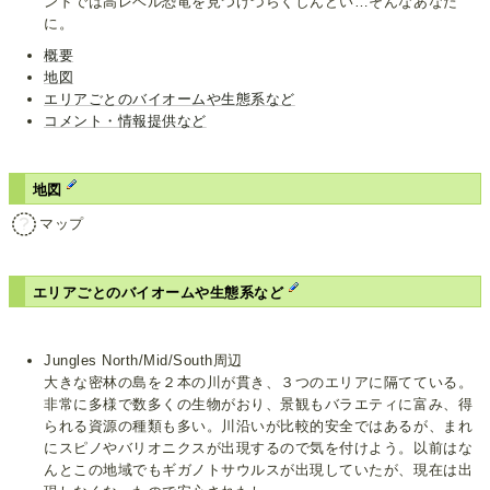
ンドでは高レベル恐竜を見つけづらくしんどい…そんなあなた
に。
概要
地図
エリアごとのバイオームや生態系など
コメント・情報提供など
地図
マップ
エリアごとのバイオームや生態系など
Jungles North/Mid/South周辺
大きな密林の島を２本の川が貫き、３つのエリアに隔てている。
非常に多様で数多くの生物がおり、景観もバラエティに富み、得
られる資源の種類も多い。川沿いが比較的安全ではあるが、まれ
にスピノやバリオニクスが出現するので気を付けよう。以前はな
んとこの地域でもギガノトサウルスが出現していたが、現在は出