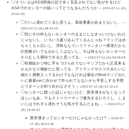
そういえばASA関係の話で全く言及されてない気がするけど、
ASAでのセンターの扱いってどうなるんだろうか --
2023-07-11 (火)
00:07:50
だいぶ遅れてくると思うよ。新規要素があまりないし... --
2023-07-11 (火) 06:44:15
別に今の何もないセンターのままにしなきゃいけないわけ
じゃないし、いろいろ盛り込んでくるんじゃね？マップはめ
ちゃくちゃ広いし、浮島なんていうファンタジー環境だから
幻想種がいてもおかしくはないし。今は何もないセンターだ
からむしろ期待できると思ってる。 --
2023-07-11 (火) 06:56:58
初期組かつ特に手をつけられてないマップだから正直来る
かもかなり微妙だと思ってる、アイランドやスコチみたいに
細かく調整入ってるわけでもなければ最近のModマップみた
いに最新verに合わせて作られてもないから手直しする手間
とリターンが釣り合わなさそう --
2023-07-12 (水) 01:19:14
センターに限った話じゃないけど、異常湧きがなくなって
ほしいなあ。でもストーリーマップ優先するだろうし、しま
いにはそれすら遅れそうな気がするんだよね… --
2023-07-17
(月) 18:04:02
異常湧きってセンターだけじゃなかったけ? --
2023-07-
17 (月) 20:01:02