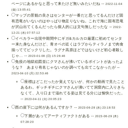
ページにあるかなと思って来たけど無いみたいだね --
2022-11-04
(金) 13:05:41
マップの景観の良さはセンターが一番だと思ってるんだけど固
有恐竜がいないのはやっぱり物足りないね。これで海に固有恐竜
が沢山出てくるんだったら個人的には文句無しだったな --
2022-
12-21 (水) 07:57:12
イベカラー出現中期間中にギガ&カルカロ厳選に初めてセンタ
ー来た身なんだけど、青オベの近くはラプからティラノまで肉食
揃っててビックリした。ラグナ高原ほどではないけど初心者殺し
じゃ… --
2023-01-08 (日) 15:26:46
免疫の地獄絵図並にクマさんが沸いているポイントがあったよ
うな？ あまり有名じゃないのか調べても出てこなかったが --
2023-04-10 (月) 22:53:46
座標はどこだったか覚えてないが、何かの動画で見たこと
あるわ。ギッチギチにクマさんが沸いてて洞窟内に入りきら
なくて、入り口まで溢れてる姿は見てる分には愉快だった。
--
2023-04-11 (火) 20:05:23
西の崖下には何があるんですか？ --
2023-06-28 (水) 23:18:53
下層があってアーティファクトがある --
2023-06-29 (木)
07:28:20