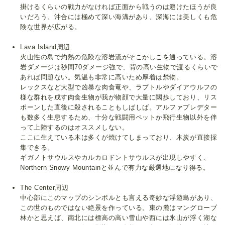
掛けるくらいの戦力がなければ正面から戦うのは避けたほうが良
いだろう。沖合には極めて深い海溝があり、深海には美しくも危
険な世界が広がる。
Lava Island周辺
火山性の島で灼熱の危険な溶岩流がそこかしこを通っている。溶
岩ダメージは秒間70ダメージ強で、背の高い生物で渡るくらいで
あれば問題ない。気温も非常に高いため厚着は禁物。
レックスなど大型で凶暴な肉食竜や、ラプトルやダイアウルフの
様な群れを成す肉食生物が我が物顔で大量に闊歩しており、リス
ポーンした直後に殺されることもしばしば。アルファプレデター
も数多く生息するため、十分な戦闘用ペットか飛行生物以外を伴
って上陸するのはオススメしない。
ここに生えている木は多くが焼けてしまっており、木炭が直接採
集できる。
ギガノトサウルスやカルカロドントサウルスが出現しやすく、
Northern Snowy Mountainと並んで有力な厳選地になり得る。
The Center周辺
中心部にこのマップのシンボルとも言える奇妙な浮遊島があり、
この世のものではない絶景を作っている。東の麓はマングローブ
林かと思えば、南北には標高の高い雪山や西には氷山が浮く湖な