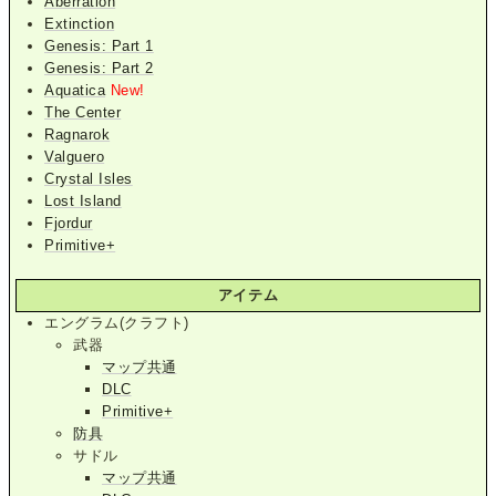
Aberration
Extinction
Genesis: Part 1
Genesis: Part 2
Aquatica
New!
The Center
Ragnarok
Valguero
Crystal Isles
Lost Island
Fjordur
Primitive+
アイテム
エングラム(クラフト)
武器
マップ共通
DLC
Primitive+
防具
サドル
マップ共通