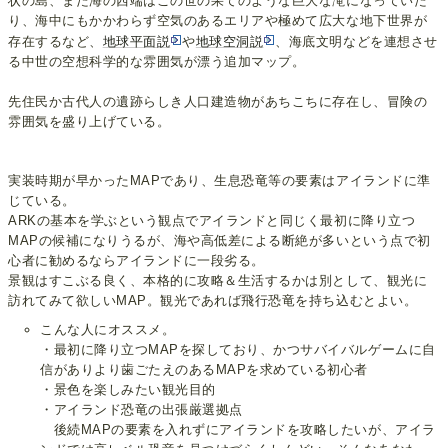
状の島、また海の西端はこの世の果てのような巨大な滝になっていた
り、海中にもかかわらず空気のあるエリアや極めて広大な地下世界が
存在するなど、
地球平面説
や
地球空洞説
、海底文明などを連想させ
る中世の空想科学的な雰囲気が漂う追加マップ。
先住民か古代人の遺跡らしき人口建造物があちこちに存在し、冒険の
雰囲気を盛り上げている。
実装時期が早かったMAPであり、生息恐竜等の要素はアイランドに準
じている。
ARKの基本を学ぶという観点でアイランドと同じく最初に降り立つ
MAPの候補になりうるが、海や高低差による断絶が多いという点で初
心者に勧めるならアイランドに一段劣る。
景観はすこぶる良く、本格的に攻略＆生活するかは別として、観光に
訪れてみて欲しいMAP。観光であれば飛行恐竜を持ち込むとよい。
こんな人にオススメ。
・最初に降り立つMAPを探しており、かつサバイバルゲームに自
信がありより歯ごたえのあるMAPを求めている初心者
・景色を楽しみたい観光目的
・アイランド恐竜の出張厳選拠点
後続MAPの要素を入れずにアイランドを攻略したいが、アイラ