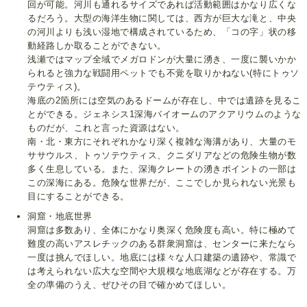
回が可能。河川も通れるサイズであれば活動範囲はかなり広くな
るだろう。大型の海洋生物に関しては、西方が巨大な滝と、中央
の河川よりも浅い湿地で構成されているため、「コの字」状の移
動経路しか取ることができない。
浅瀬ではマップ全域でメガロドンが大量に湧き、一度に襲いかか
られると強力な戦闘用ペットでも不覚を取りかねない(特にトゥソ
テウティス)。
海底の2箇所には空気のあるドームが存在し、中では遺跡を見るこ
とができる。ジェネシス1深海バイオームのアクアリウムのような
ものだが、これと言った資源はない。
南・北・東方にそれぞれかなり深く複雑な海溝があり、大量のモ
ササウルス、トゥソテウティス、クニダリアなどの危険生物が数
多く生息している。また、深海クレートの湧きポイントの一部は
この深海にある。危険な世界だが、ここでしか見られない光景も
目にすることができる。
洞窟・地底世界
洞窟は多数あり、全体にかなり奥深く危険度も高い。特に極めて
難度の高いアスレチックのある群衆洞窟は、センターに来たなら
一度は挑んでほしい。地底には様々な人口建築の遺跡や、常識で
は考えられない広大な空間や大規模な地底湖などが存在する。万
全の準備のうえ、ぜひその目で確かめてほしい。