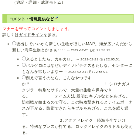
（追記・詳細・成形モトム）
コメント・情報提供など
マナーを守ってコメントしましょう。
詳しくは
ガイドライン
を参照。
後出しでいいから新しい生物がほしいMAP。海が広いんだから
新しい海洋生物とかさぁ‥‥ --
2022-02-21 (月) 21:58:25
来るとしたら、カルカロ。 --
2022-02-21 (月) 22:05:51
バルゲロにはなぜかディノピテクスきたしな。センターに
もなんか欲しいよなー --
2022-02-21 (月) 22:56:21
例えで言うのなら、こんなやつです
か？ １.シロナガス
クジラ 特別なサドルで、大量の生物を保存でき
る。 テイム方法.最初にキブルなどをあげる。
防衛戦が始まるので守る。この時攻撃されるとテイムボーナ
スが下がる。防衛できたらキブルをあげる。これを繰り返
す。
２.アクアドレイク 陸海空全ていけ
る。特殊なブレスが打てる。ロックドレイクのサドルも使え
る。