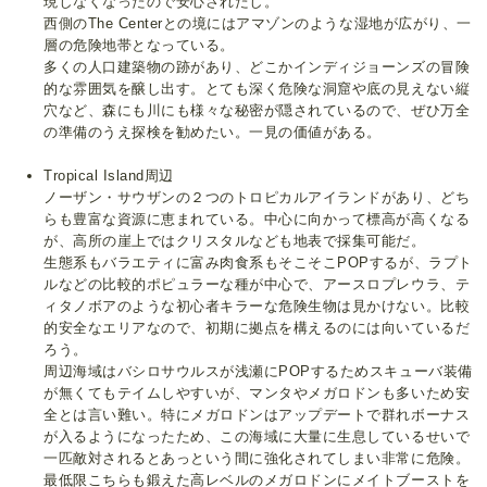
現しなくなったので安心されたし。
西側のThe Centerとの境にはアマゾンのような湿地が広がり、一
層の危険地帯となっている。
多くの人口建築物の跡があり、どこかインディジョーンズの冒険
的な雰囲気を醸し出す。とても深く危険な洞窟や底の見えない縦
穴など、森にも川にも様々な秘密が隠されているので、ぜひ万全
の準備のうえ探検を勧めたい。一見の価値がある。
Tropical Island周辺
ノーザン・サウザンの２つのトロピカルアイランドがあり、どち
らも豊富な資源に恵まれている。中心に向かって標高が高くなる
が、高所の崖上ではクリスタルなども地表で採集可能だ。
生態系もバラエティに富み肉食系もそこそこPOPするが、ラプト
ルなどの比較的ポピュラーな種が中心で、アースロプレウラ、テ
ィタノボアのような初心者キラーな危険生物は見かけない。比較
的安全なエリアなので、初期に拠点を構えるのには向いているだ
ろう。
周辺海域はバシロサウルスが浅瀬にPOPするためスキューバ装備
が無くてもテイムしやすいが、マンタやメガロドンも多いため安
全とは言い難い。特にメガロドンはアップデートで群れボーナス
が入るようになったため、この海域に大量に生息しているせいで
一匹敵対されるとあっという間に強化されてしまい非常に危険。
最低限こちらも鍛えた高レベルのメガロドンにメイトブーストを