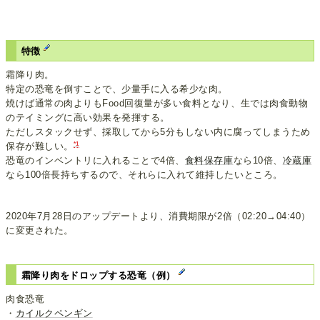
特徴
霜降り肉。
特定の恐竜を倒すことで、少量手に入る希少な肉。
焼けば通常の肉よりもFood回復量が多い食料となり、生では肉食動物
のテイミングに高い効果を発揮する。
ただしスタックせず、採取してから5分もしない内に腐ってしまうため
*1
保存が難しい。
恐竜のインベントリに入れることで4倍、
食料保存庫
なら10倍、
冷蔵庫
なら100倍長持ちするので、それらに入れて維持したいところ。
2020年7月28日のアップデートより、消費期限が2倍（02:20→04:40）
に変更された。
霜降り肉をドロップする恐竜（例）
肉食恐竜
・
カイルクペンギン