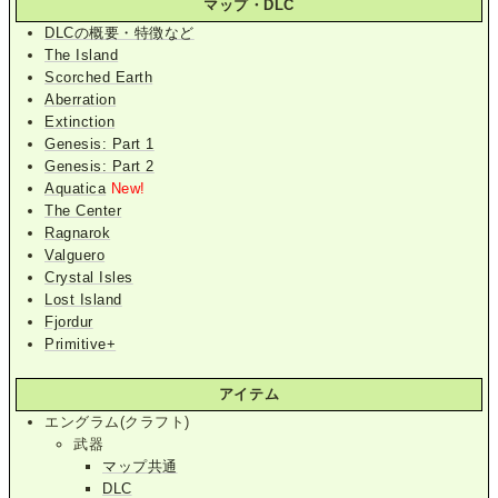
マップ・DLC
DLCの概要・特徴など
The Island
Scorched Earth
Aberration
Extinction
Genesis: Part 1
Genesis: Part 2
Aquatica
New!
The Center
Ragnarok
Valguero
Crystal Isles
Lost Island
Fjordur
Primitive+
アイテム
エングラム(クラフト)
武器
マップ共通
DLC