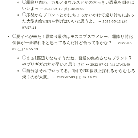
霜降り肉わ、カルノタウルスとかのおっきい恐竜を倒せば
いいよっ --
2022-05-10 (火) 16:39:00
序盤からブロントとかにちょっかいかけて返り討ちにあっ
た大型肉食の肉を剥げはいいと思うよ。 --
2022-05-12 (木)
07:57:13
夏イベが来た！霜降り最強はモスコプスでメレー、霜降り特化
個体が一番取れると思ってるんだけど合ってるかな？ --
2022-07-
02 (土) 16:55:13
まぁ1匹辺りならそうだね、普通の集めるならプラントR
やブリギガの方が早いと思うけど --
2022-07-02 (土) 17:43:40
自分はそれでやってる。1回で200個以上採れるからむしろ
焼くのが大変。 --
2022-07-03 (日) 07:16:23