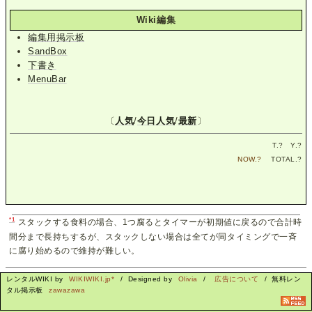
Wiki編集
編集用掲示板
SandBox
下書き
MenuBar
〔
人気
/
今日人気
/
最新
〕
T.
?
Y.
?
NOW.
?
TOTAL.
?
*1
スタックする食料の場合、1つ腐るとタイマーが初期値に戻るので合計時
間分まで長持ちするが、スタックしない場合は全てが同タイミングで一斉
に腐り始めるので維持が難しい。
レンタルWIKI by
WIKIWIKI.jp*
/ Designed by
Olivia
/
広告について
/ 無料レン
タル掲示板
zawazawa