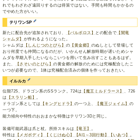
れでもわざわざ遠回りするのは得策ではない。手間も時間もかかるの
でやめた方がいい。
テリワンSP
新たに配合先が追加されており、
【バルボロス】
との配合で
【闇竜
シャムダ】
が作れるようになった。
シャムダは
【しんじつのとびら】
の
【黄金郷】
のぬしとして登場して
おり何度でも仲間になるのだが、いかんせん解放時期が遅いためシャ
ムダを早期入手したいならこいつを用いて生み出すこともあるはず。
また、
【さそいのとびら】
の黄金郷の解放のためには究極配合したこ
いつが必要なので、1体は究極配合済みの個体を作っておきたい。
イルルカ
位階725、ドラゴン系のSSランク。724は
【魔王ミルドラース】
、726
は
【スラリン船】
。
ドラゴン系としては
【キングヒドラ】
の一つ上、
【魔王ジェイム】
の
一つ下。
能力傾向や特性のおおまかな特徴はテリワン3Dと同じ。
装備可能武器は爪と杖。所持スキルは
【竜王】
。
特性は
【メガボディ】
【くじけぬ心】
【AI1～3回行動】
【いあつ】
。