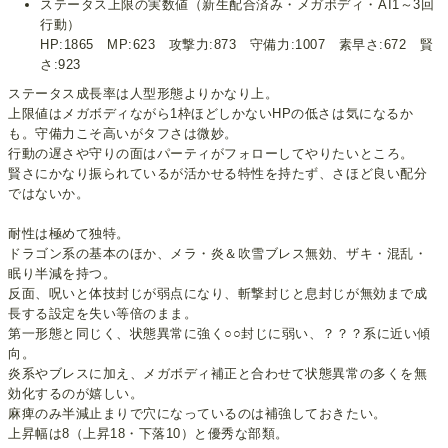
ステータス上限の実数値（新生配合済み・メガボディ・AI1～3回
行動）
HP:1865 MP:623 攻撃力:873 守備力:1007 素早さ:672 賢
さ:923
ステータス成長率は人型形態よりかなり上。
上限値はメガボディながら1枠ほどしかないHPの低さは気になるか
も。守備力こそ高いがタフさは微妙。
行動の遅さや守りの面はパーティがフォローしてやりたいところ。
賢さにかなり振られているが活かせる特性を持たず、さほど良い配分
ではないか。
耐性は極めて独特。
ドラゴン系の基本のほか、メラ・炎＆吹雪ブレス無効、ザキ・混乱・
眠り半減を持つ。
反面、呪いと体技封じが弱点になり、斬撃封じと息封じが無効まで成
長する設定を失い等倍のまま。
第一形態と同じく、状態異常に強く○○封じに弱い、？？？系に近い傾
向。
炎系やブレスに加え、メガボディ補正と合わせて状態異常の多くを無
効化するのが嬉しい。
麻痺のみ半減止まりで穴になっているのは補強しておきたい。
上昇幅は8（上昇18・下落10）と優秀な部類。