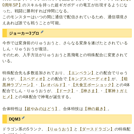
0周年SP】
のスキルを持った超ギガボディの竜王が出現するようにな
った。戦闘に勝利すれば仲間になる。
このモンスターはいつの間に通信で配信されているため、通信環境さ
えあれば誰でも戦うことが可能。
ジョーカー3プロ
今作では変身前のりゅうおうと、さらなる変身を遂げたとされている
しん・りゅうおうが復活。
そのため、入手方法がりゅうおうと黒飛竜との特殊配合に変更されて
いる。
特殊配合先も多数追加されており、
【エンペラン】
との配合でりゅう
おうが、
【スペディオ】
との配合で
【キングスペーディオ】
が、
【暗
黒神ラプソーン】
・
【レオパルド】
・
【大食王ボーショック】
との4体
配合でしん・りゅうおうが、
【ドーク】
・
【神さま】
・
【軍神トガミ
ヒメ】
との4体配合で神竜が誕生する。
合体特性は
【超やみのはどう】
、合体特技は
【神の裁き】
。
DQM3
ドラゴン系のSランク。
【りゅうおう】
と
【ダースドラゴン】
の特殊配