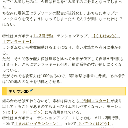
って生み出したのに、今度は神竜を生み出すのに必要となってしまっ
た…。
ちなみに竜神王はラプソーンの配合が複雑化し、あちらにキャプテ
ン・クロウを使うようになってしまったので入手が楽になったわけで
はない。
特性はメガボディ
1～3回行動
、テンションアップ、
【くじけぬ心】
、
【アンラッキー】
。
ランダムながら複数回動けるようになり、高い攻撃力を存分に生かせ
る。
ただ、その関係か能力値は無印と比べて全部が低下して自動HP回復も
オミット、さらにアンラッキーも付き、補助系等の技が使いにくくな
っている。
だがそれでも攻撃力は1000あるので、3回攻撃は非常に脅威。その様子
は宝の地図の竜王を彷彿とさせる。
テリワン3D
組み合わせは変わらないが、素材は両方とも
【他国マスター】
が繰り
出してくることがあるのでちょっぴり工面しやすくなった。モーショ
ンは
【ソードドラゴン】
にも流用されている。
特性はメガボディ、テンションアップ、くじけぬ心、AI1～3回行動。
＋25で
【まれにハイテンション】
、＋50で
【いてつくはどう】
。