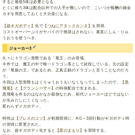
すると最低5体は必要となる。
とくに後ろ3体は配合以外での入手が難しいので、こいつが報酬の錬金
カギを用意しておくと大分楽になる。
【超ギガボディ】
化で
【つねにアタックカンタ】
を習得。
コストオーバーぶりがヤバイので推奨はされない。素直にしん・りゅ
うおうを使うべき。
ジョーカー3
久々にドラゴン形態である「竜王」のみ登場。
今作では、魔王の中で唯一ドラゴン系として続投している。元の設定
が「竜族の王」であるため、正真正銘のドラゴンと言うことなのだろ
う。
今回は人型形態もはくりゅうおうもいなくなってしまったので、
【黒
飛竜】
と
【グランシーザー】
の特殊配合で生まれる。
黒飛竜を作るのはなかなか面倒なため、初代ジョーカーほどではない
が生みだしにくくなった。
変わらずメガボディ。
特性は
【ブレスのコツ】
が初期習得に、AI1～3回行動がギガボディ時
の習得に変更された。
なお、超ギガボディ化すると
【星のまもり】
を習得する。