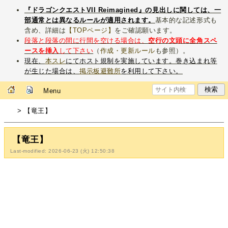
『ドラゴンクエストVII Reimagined』の見出しに関しては、一
部通常とは異なるルールが適用されます。
基本的な記述形式も
含め、詳細は
【TOPページ】
をご確認願います。
段落と段落の間に行間を空ける場合は、
空行の文頭に全角スペ
ースを挿入
して下さい
（
作成・更新ルール
も参照）。
現在、
本スレ
にてホスト規制を実施しています。巻き込まれ等
が生じた場合は、
掲示板避難所
を利用して下さい。
Menu
> 【竜王】
【竜王】
Last-modified: 2026-06-23 (火) 12:50:38