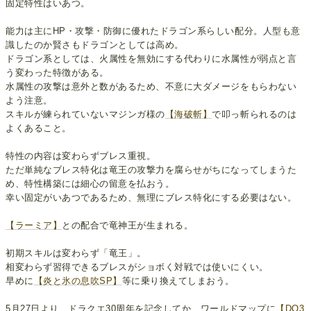
固定特性はいあつ。
能力は主にHP・攻撃・防御に優れたドラゴン系らしい配分。人型も意
識したのか賢さもドラゴンとしては高め。
ドラゴン系としては、火属性を無効にする代わりに水属性が弱点と言
う変わった特徴がある。
水属性の攻撃は意外と数があるため、不意に大ダメージをもらわない
よう注意。
スキルが練られていないマジンガ様の
【海破斬】
で叩っ斬られるのは
よくあること。
特性の内容は変わらずブレス重視。
ただ単純なブレス特化は竜王の攻撃力を腐らせがちになってしまうた
め、特性構築には細心の留意を払おう。
幸い固定がいあつであるため、無理にブレス特化にする必要はない。
【ラーミア】
との配合で竜神王が生まれる。
初期スキルは変わらず「竜王」。
相変わらず習得できるブレスがショボく対戦では使いにくい。
早めに
【炎と氷の息吹SP】
等に乗り換えてしまおう。
5月27日より、ドラクエ30周年を記念してか、ワールドマップに
【DQ3