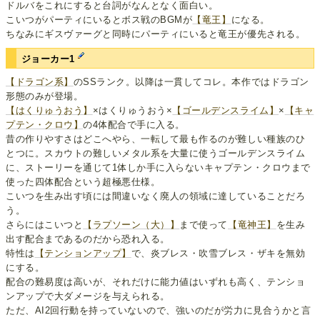
ドルバをこれにすると台詞がなんとなく面白い。
こいつがパーティにいるとボス戦のBGMが
【竜王】
になる。
ちなみにギスヴァーグと同時にパーティにいると竜王が優先される。
ジョーカー1
【ドラゴン系】
のSSランク。以降は一貫してコレ。本作ではドラゴン
形態のみが登場。
【はくりゅうおう】
×はくりゅうおう×
【ゴールデンスライム】
×
【キャ
プテン・クロウ】
の4体配合で手に入る。
昔の作りやすさはどこへやら、一転して最も作るのが難しい種族のひ
とつに。スカウトの難しいメタル系を大量に使うゴールデンスライム
に、ストーリーを通じて1体しか手に入らないキャプテン・クロウまで
使った四体配合という超極悪仕様。
こいつを生み出す頃には間違いなく廃人の領域に達していることだろ
う。
さらにはこいつと
【ラプソーン（大）】
まで使って
【竜神王】
を生み
出す配合まであるのだから恐れ入る。
特性は
【テンションアップ】
で、炎ブレス・吹雪ブレス・ザキを無効
にする。
配合の難易度は高いが、それだけに能力値はいずれも高く、テンショ
ンアップで大ダメージを与えられる。
ただ、AI2回行動を持っていないので、強いのだが労力に見合うかと言