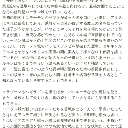
て侵略するなど、アルスにとって因縁のある相手でもある。
第1話から登場をして様々な刺客を差し向けるが、直接対面することに
なるのは終盤ローラン城での戦いになる。
最初の刺客ミニデーモンのゼブルが竜王の名を口にした際に、アルス
はそれに反応しており、以前から自分が仇とする魔王の名を知ってい
た様子がうかがえるが、いつどうやってそれを知り得たのかという前
置きが無く、唐突な感が否めない…おそらく本編で直接描かれていな
いカーメン脱出からの十年間のどこかで何らかの形で情報を得たのだ
ろうが。（カーメン城でバラモスゾンビを撃破した翌朝、タルキンが
アルスとヤオをバラモスの玉座の間に案内して様々なロト伝説を語っ
ているが、その中に竜王が竜の女王の子供だという話もあった……タ
ルキンはあくまでそういう説もあるというだけだと補足していた
が……逆に言えばそのような説や噂が流れるための前提条件として、
ロトの紋章の世界の人間たちの間には竜王の名前が常識的人名として
知れ渡っていると考察することもできる。)
メラゾーマやベギラゴンを扱うほか、バシルーラなどの魔法を使う。
また、竜族として炎も吐き、真の姿として巨大な竜にも変身すること
もできる。
ローラン城の戦いではアルスたちを苦戦させる一方で、手負いだった
とはいえアステア相手に圧倒されるなど実力に不明瞭な部分も多い。
とはいえアステアと戦った際は異魔神の触手で腹を貫かれ、手負いど
ころか瀕死の重症を負いつつも意地で戦ったような状態だったので圧