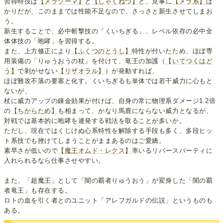
習得特技は
【メラゾーマ】
と
【しゃくねつ】
と、見事に
【メラ系】
ば
かりだが、このままでは性能不足なので、さっさと新生させてしまお
う。
新生することで、必中斬撃技の「くいちぎる」、レベル依存の必中全
体体技の「咆哮」を習得する。
また、上方修正により
【ふくつのとうし】
特性が付いたため、ほぼ専
用装備の「りゅうおうの杖」を付けて、竜王の加護（
【いてつくはど
う】
で剥がせない
【リザオラル】
）が発動すれば、
ほぼ難攻不落の要塞と化す。くいちぎるも単体では若干威力に心もと
ないが、
杖に威力アップの錬金効果が付けば、自身の常に物理系ダメージ1.2倍
の
【ちからため】
も相まって、かなり馬鹿にならない威力となるが、
対戦では基本的に咆哮を連発する戦法を取ることが多いか。
ただし、現在ではくじけぬ心系特性を解除する手段も多く、多段ヒッ
ト系技でも挫けてしまうことがままあるのはご愛嬌。
素早さが低いので
【魔王オムド・レクス】
率いるリバースパーティに
入れられるなら仕事させやすい。
また、「超魔王」として「闇の覇者りゅうおう」が変身した「闇の覇
者竜王」も存在する。
ロトの血を引く者とのユニット「アレフガルドの伝説」というものも
ある。