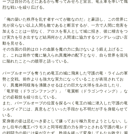
ーブは自分のもとにあるから奪ってみせろと宣言。竜王軍を率いて熾
烈な戦いを繰り広げる。
「俺の築いた秩序を乱す者すべてが敵なのだ」と豪語し、この世界に
光が戻らない以上人間も敵であると断言するが、一方で人間に危害を
加えることは一切なく、アロスを客人として城に招き、彼に稽古をつ
け実力を引き出すなど結局何かと人間達に協力するツンデレっぽい言
動を見せる。
その当面の目的はロトの血脈を魔の力に負けないよう鍛え上げるこ
と。これは前作で魔に魅入られ異魔神の配下となり、自ら世界を混沌
に陥れたことへの贖罪と語っている。
パープルオーブを奪うため竜王の城に飛来した守護の竜・ライムの軍
勢と交戦。前作よりも強大な実力になっていることが表現されてお
り、異魔神同様海を沸騰させるほどの巨大な火球を生み出したり、
「竜牙咬（ドラゴンファング）」「竜翼斬（ドラゴンウィング）」な
どの必殺技を繰り出している。
また、パープルオーブの位置を探るべく竜王の城に潜入した守護の竜
シルヴィアには、真意もどういった手段かも不明だが子を身籠らせて
いる。
変身後の姿は忌むべき姿として嫌っており極力見せようとしない。し
かし往年の魔王バラモスと同等程度の力を持つとされる守護の竜レド
の戦闘力の前には歯が立たず、矜持を破って変身してもなお敗北し瀕