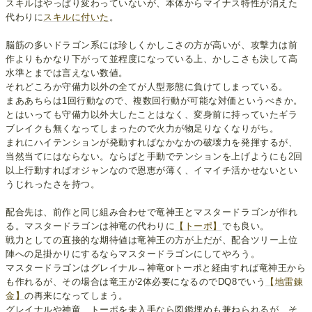
スキルはやっぱり変わっていないが、本体からマイナス特性が消えた
代わりに
スキルに付いた
。
脳筋の多いドラゴン系には珍しくかしこさの方が高いが、攻撃力は前
作よりもかなり下がって並程度になっている上、かしこさも決して高
水準とまでは言えない数値。
それどころか守備力以外の全てが人型形態に負けてしまっている。
まああちらは1回行動なので、複数回行動が可能な対価というべきか。
とはいっても守備力以外大したことはなく、変身前に持っていたギラ
ブレイクも無くなってしまったので火力が物足りなくなりがち。
まれにハイテンションが発動すればなかなかの破壊力を発揮するが、
当然当てにはならない。ならばと手動でテンションを上げようにも2回
以上行動すればオジャンなので恩恵が薄く、イマイチ活かせないとい
うじれったさを持つ。
配合先は、前作と同じ組み合わせで竜神王とマスタードラゴンが作れ
る。マスタードラゴンは神竜の代わりに
【トーポ】
でも良い。
戦力としての直接的な期待値は竜神王の方が上だが、配合ツリー上位
陣への足掛かりにするならマスタードラゴンにしてやろう。
マスタードラゴンはグレイナル→神竜orトーポと経由すれば竜神王から
も作れるが、その場合は竜王が2体必要になるのでDQ8でいう
【地雷錬
金】
の再来になってしまう。
グレイナルや神竜、トーポを未入手なら図鑑埋めも兼ねられるが、そ