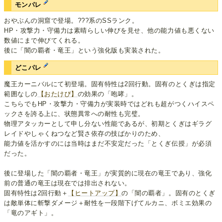
モンパレ
おやぶんの洞窟で登場。???系のSSランク。
HP・攻撃力・守備力は素晴らしい伸びを見せ、他の能力値も悪くない
数値にまで伸びてくれる。
後に「闇の覇者・竜王」という強化版も実装された。
どこパレ
魔王カーニバルにて初登場。固有特性は2回行動。固有のとくぎは指定
範囲なしの
【おたけび】
の効果の「咆哮」。
こちらでもHP・攻撃力・守備力が実装時ではどれも超がつくハイスペ
ックさを誇る上に、状態異常への耐性も完璧。
物理アタッカーとして申し分ない性能であるが、初期とくぎはギラグ
レイドやしゃくねつなど賢さ依存の技ばかりのため、
能力値を活かすのには当時はまだ不安定だった「とくぎ伝授」が必須
だった。
後に登場した「闇の覇者・竜王」が実質的に現在の竜王であり、強化
前の普通の竜王は現在では排出されない。
固有特性は2回行動＋
【ヒートアップ】
の「闇の覇者」。固有のとくぎ
は敵単体に斬撃ダメージ＋耐性を一段階下げてルカニ、ボミエ効果の
「竜のアギト」。