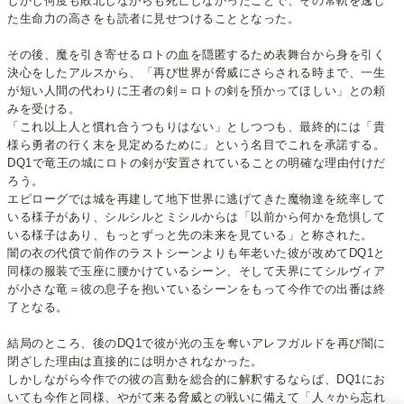
しかし何度も敗北しながらも死亡しなかったことで、その常軌を逸し
た生命力の高さをも読者に見せつけることとなった。
その後、魔を引き寄せるロトの血を隠匿するため表舞台から身を引く
決心をしたアルスから、「再び世界が脅威にさらされる時まで、一生
が短い人間の代わりに王者の剣＝ロトの剣を預かってほしい」との頼
みを受ける。
「これ以上人と慣れ合うつもりはない」としつつも、最終的には「貴
様ら勇者の行く末を見定めるために」という名目でこれを承諾する。
DQ1で竜王の城にロトの剣が安置されていることの明確な理由付けだ
ろう。
エピローグでは城を再建して地下世界に逃げてきた魔物達を統率して
いる様子があり、シルシルとミシルからは「以前から何かを危惧して
いる様子はあり、もっとずっと先の未来を見ている」と称された。
闇の衣の代償で前作のラストシーンよりも年老いた彼が改めてDQ1と
同様の服装で玉座に腰かけているシーン、そして天界にてシルヴィア
が小さな竜＝彼の息子を抱いているシーンをもって今作での出番は終
了となる。
結局のところ、後のDQ1で彼が光の玉を奪いアレフガルドを再び闇に
閉ざした理由は直接的には明かされなかった。
しかしながら今作での彼の言動を総合的に解釈するならば、DQ1にお
いても今作と同様、やがて来る脅威との戦いに備えて「人々から忘れ