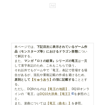
本ページでは、
下記目次に表示されているゲーム作
品（モンスターズ等）におけるドラゴン形態
につい
て解説する。
また、
マンガ『ロトの紋章』シリーズの竜王
は一貫
して漢字表記のため、これもこちらで扱う。
それ以外でもゲーム中で「竜王」表記で登場する場
合があるが、混乱や重複記載の作成を避けるため、
原則として
【りゅうおう】
の項に記載する
こととす
る。
ただし、DQ9のものは
【竜王の地図】
、DQ10オンラ
インの「竜王」は
DQ10大辞典:【竜王】
を参照のこ
と。
また、楽曲については
【竜王（曲名）】
を参照。