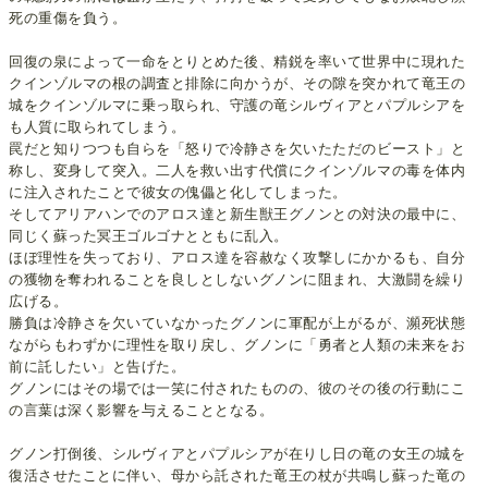
死の重傷を負う。
回復の泉によって一命をとりとめた後、精鋭を率いて世界中に現れた
クインゾルマの根の調査と排除に向かうが、その隙を突かれて竜王の
城をクインゾルマに乗っ取られ、守護の竜シルヴィアとパプルシアを
も人質に取られてしまう。
罠だと知りつつも自らを「怒りで冷静さを欠いたただのビースト」と
称し、変身して突入。二人を救い出す代償にクインゾルマの毒を体内
に注入されたことで彼女の傀儡と化してしまった。
そしてアリアハンでのアロス達と新生獣王グノンとの対決の最中に、
同じく蘇った冥王ゴルゴナとともに乱入。
ほぼ理性を失っており、アロス達を容赦なく攻撃しにかかるも、自分
の獲物を奪われることを良しとしないグノンに阻まれ、大激闘を繰り
広げる。
勝負は冷静さを欠いていなかったグノンに軍配が上がるが、瀕死状態
ながらもわずかに理性を取り戻し、グノンに「勇者と人類の未来をお
前に託したい」と告げた。
グノンにはその場では一笑に付されたものの、彼のその後の行動にこ
の言葉は深く影響を与えることとなる。
グノン打倒後、シルヴィアとパプルシアが在りし日の竜の女王の城を
復活させたことに伴い、母から託された竜王の杖が共鳴し蘇った竜の