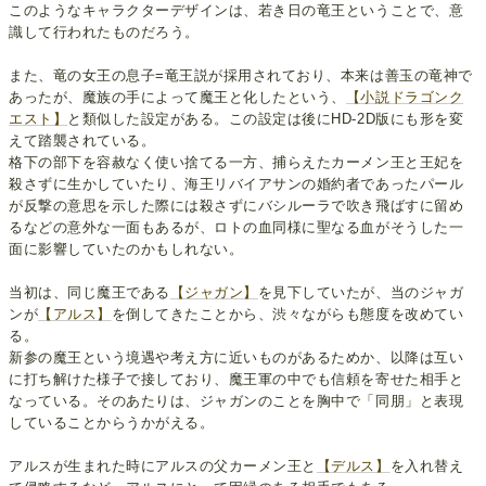
このようなキャラクターデザインは、若き日の竜王ということで、意
識して行われたものだろう。
また、竜の女王の息子=竜王説が採用されており、本来は善玉の竜神で
あったが、魔族の手によって魔王と化したという、
【小説ドラゴンク
エスト】
と類似した設定がある。この設定は後にHD-2D版にも形を変
えて踏襲されている。
格下の部下を容赦なく使い捨てる一方、捕らえたカーメン王と王妃を
殺さずに生かしていたり、海王リバイアサンの婚約者であったパール
が反撃の意思を示した際には殺さずにバシルーラで吹き飛ばすに留め
るなどの意外な一面もあるが、ロトの血同様に聖なる血がそうした一
面に影響していたのかもしれない。
当初は、同じ魔王である
【ジャガン】
を見下していたが、当のジャガ
ンが
【アルス】
を倒してきたことから、渋々ながらも態度を改めてい
る。
新参の魔王という境遇や考え方に近いものがあるためか、以降は互い
に打ち解けた様子で接しており、魔王軍の中でも信頼を寄せた相手と
なっている。そのあたりは、ジャガンのことを胸中で「同朋」と表現
していることからうかがえる。
アルスが生まれた時にアルスの父カーメン王と
【デルス】
を入れ替え