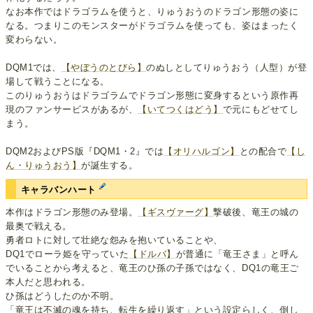
なお本作ではドラゴラムを使うと、りゅうおうのドラゴン形態の姿に
なる。つまりこのモンスターがドラゴラムを使っても、姿はまったく
変わらない。
DQM1では、
【やぼうのとびら】
のぬしとしてりゅうおう（人型）が登
場して戦うことになる。
このりゅうおうはドラゴラムでドラゴン形態に変身するという原作再
現のファンサービスがあるが、
【いてつくはどう】
で元にもどせてし
まう。
DQM2およびPS版『DQM1・2』では
【オリハルゴン】
との配合で
【し
ん・りゅうおう】
が誕生する。
キャラバンハート
本作はドラゴン形態のみ登場。
【ギスヴァーグ】
撃破後、竜王の城の
最奥で戦える。
勇者ロトに対して壮絶な怨みを抱いていることや、
DQ1でローラ姫を守っていた
【ドルバ】
が普通に「竜王さま」と呼ん
でいることから考えると、竜王のひ孫の子孫ではなく、DQ1の竜王ご
本人だと思われる。
ひ孫はどうしたのか不明。
「竜王は不滅の魂を持ち、転生を繰り返す」という設定らしく、倒し