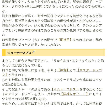
比較的作りやすいりゅうおうが含まれている点、配信の関係でキャプ
テン・クロウを2体以上仲間にできるようになった点がせめてもの救い
か。
能力は相変わらず高く、耐性の関係でマダンテを無効化できるなど強
力だが、竜神王と比べると今回は賢さの優位性がほとんどない上に、
特性が会心でやすい、ひん死で会心のあちらに対して、テンションア
ップという微妙すぎる特性であるこちらの方が見劣りする感が否めな
い。
前作同様ラプソーン（大）との配合で
【竜神王】
を作れるため、配合
素材と割り切った方が良いかもしれない。
ジョーカー2プロ
またしても配合方法が変更され、「りゅうおう×はくりゅうおう」と恐
ろしいほど楽になっている。
前作と同じで竜神王に使う他、今回は
【神竜】
とで
【マスタードラゴ
ン】
が生まれる。
しかも神竜にも竜神王を使うため、マスタードラゴン作成にはコイツ
が2匹必要になる。
そして配合チャートの頂点である
【オムド・ロレス】
を作るためには
そのマスタードラゴンを使い、片割れの
【闘神レオソード】
にもコイ
ツを使うので計3匹必要になる。
そのため、この変更は妥当といえば妥当ではある。かつては神竜を使