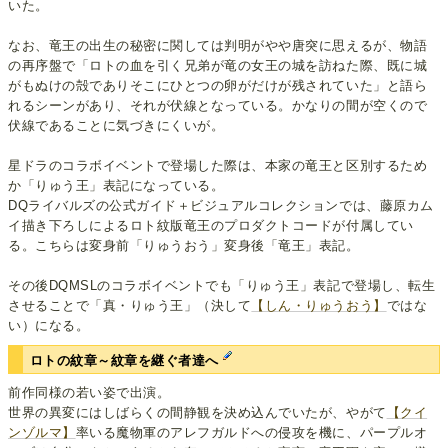
いた。
なお、竜王の出生の秘密に関しては判明がやや唐突に思えるが、物語
の再序盤で「ロトの血を引く兄弟が竜の女王の城を訪ねた際、既に城
がもぬけの殻でありそこにひとつの卵がだけが残されていた」と語ら
れるシーンがあり、それが伏線となっている。かなりの間が空くので
伏線であることに気づきにくいが。
星ドラのコラボイベントで登場した際は、本家の竜王と区別するため
か「りゅう王」表記になっている。
DQライバルズの公式ガイド＋ビジュアルコレクションでは、藤原カム
イ描き下ろしによるロト紋版竜王のプロダクトコードが付属してい
る。こちらは変身前「りゅうおう」変身後「竜王」表記。
その後DQMSLのコラボイベントでも「りゅう王」表記で登場し、転生
させることで「真・りゅう王」（決して
【しん・りゅうおう】
ではな
い）になる。
ロトの紋章～紋章を継ぐ者達へ
前作同様の若い姿で出演。
世界の異変にはしばらくの間静観を決め込んでいたが、やがて
【クイ
ンゾルマ】
率いる魔物軍のアレフガルドへの侵攻を機に、パープルオ