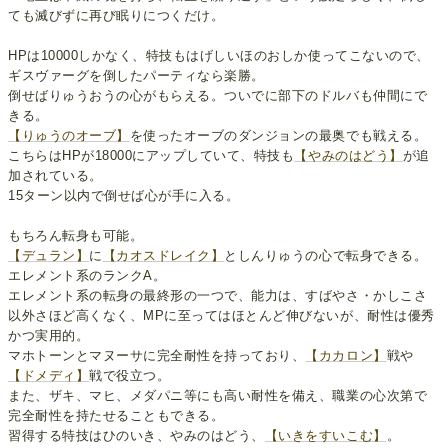
ても滅びずに再び眠りにつくだけ。
HPは10000しかなく、特技もはげしいほのおしか使ってこないので、
ギスヴァーグを倒したパーティなら楽勝。
倒せばりゅうおうの心がもらえる。ついでに部下のドルバも仲間にで
きる。
【りゅうのオーブ】
を使ったオーブのダンジョンの最奥でも戦える。
こちらはHPが18000にアップしていて、特技も
【やみのはどう】
が追
加されている。
15ターン以内で倒せば心が手に入る。
もちろん転身も可能。
【デュラン】
に
【カオスドレイク】
としんりゅうの心で転身できる。
エレメント系のランクA。
エレメント系の転身の最終形の一つで、能力は、すばやさ・かしこさ
以外さほど高くなく、MPに至ってはほとんど伸びないが、耐性は優秀
かつ実用的。
マホトーンとマヌーサに完全耐性を持っており、
【カカロン】
戦や
【ドメディ】
戦で役立つ。
また、ザキ、マヒ、メダパニ等にも高い耐性を備え、職業の心次第で
完全耐性を持たせることもできる。
習得する特技はひのいき、やみのはどう、
【いきをすいこむ】
。