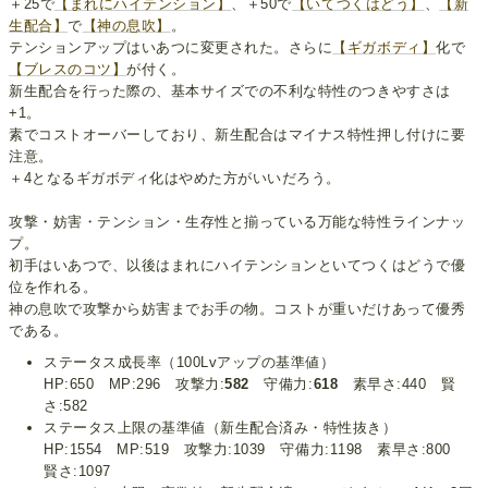
＋25で
【まれにハイテンション】
、＋50で
【いてつくはどう】
、
【新
生配合】
で
【神の息吹】
。
テンションアップはいあつに変更された。さらに
【ギガボディ】
化で
【ブレスのコツ】
が付く。
新生配合を行った際の、基本サイズでの不利な特性のつきやすさは
+1。
素でコストオーバーしており、新生配合はマイナス特性押し付けに要
注意。
＋4となるギガボディ化はやめた方がいいだろう。
攻撃・妨害・テンション・生存性と揃っている万能な特性ラインナッ
プ。
初手はいあつで、以後はまれにハイテンションといてつくはどうで優
位を作れる。
神の息吹で攻撃から妨害までお手の物。コストが重いだけあって優秀
である。
ステータス成長率（100Lvアップの基準値）
HP:650 MP:296 攻撃力:
582
守備力:
618
素早さ:440 賢
さ:582
ステータス上限の基準値（新生配合済み・特性抜き）
HP:1554 MP:519 攻撃力:1039 守備力:1198 素早さ:800
賢さ:1097