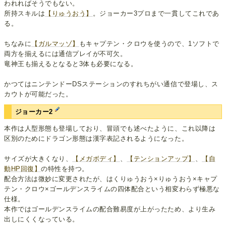
われればそうでもない。
所持スキルは
【りゅうおう】
。ジョーカー3プロまで一貫してこれであ
る。
ちなみに
【ガルマッゾ】
もキャプテン・クロウを使うので、1ソフトで
両方を揃えるには通信プレイが不可欠。
竜神王も揃えるとなると3体も必要になる。
かつてはニンテンドーDSステーションのすれちがい通信で登場し、ス
カウトが可能だった。
ジョーカー2
本作は人型形態も登場しており、冒頭でも述べたように、これ以降は
区別のためにドラゴン形態は漢字表記されるようになった。
サイズが大きくなり、
【メガボディ】
、
【テンションアップ】
、
【自
動HP回復】
の特性を持つ。
配合方法は微妙に変更されたが、はくりゅうおう×りゅうおう×キャプ
テン・クロウ×ゴールデンスライムの四体配合という相変わらず極悪な
仕様。
本作ではゴールデンスライムの配合難易度が上がったため、より生み
出しにくくなっている。