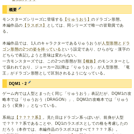
概要
モンスターズシリーズに登場する
【りゅうおう】
のドラゴン形態。
本編作品の
【ラスボス】
としては、同シリーズで唯一の皆勤賞であ
る。
本編作品では、1人のキャラクターであるりゅうおうが
人型形態とドラ
ゴン形態の2つの姿を持っている
という設定であり、ひらがな・漢字の
どちらで表記しようと意味は変わらない。
一方モンスターズでは、この2つの形態が別
【種族】
のモンスターとし
て扱われており、ジョーカー2以降は「りゅうおう」が人型形態、「竜
王」がドラゴン形態として区別されるようになっている。
DQM1・2
ゲーム内では人型とまったく同じ「りゅうおう」表記だが、DQM1の攻
略本では「りゅうおう（DRAGON）」、DQM2の攻略本では「りゅう
おう（変身）」となっている。
系統は
【？？？？系】
。見た目はドラゴン系っぽいが、前身が人型
で？？？？系であることや、DQ1のラスボスとしての格を考慮したの
だろう（本作では、本編作品のラスボスはすべて？？？？系）。