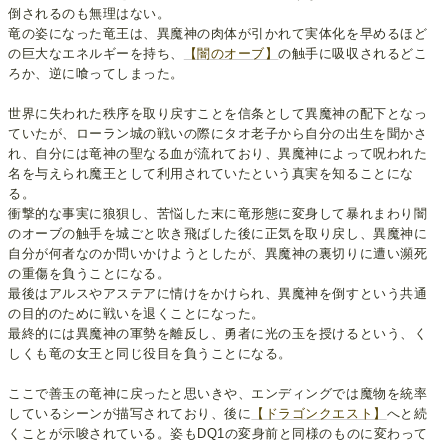
倒されるのも無理はない。
竜の姿になった竜王は、異魔神の肉体が引かれて実体化を早めるほど
の巨大なエネルギーを持ち、
【闇のオーブ】
の触手に吸収されるどこ
ろか、逆に喰ってしまった。
世界に失われた秩序を取り戻すことを信条として異魔神の配下となっ
ていたが、ローラン城の戦いの際にタオ老子から自分の出生を聞かさ
れ、自分には竜神の聖なる血が流れており、異魔神によって呪われた
名を与えられ魔王として利用されていたという真実を知ることにな
る。
衝撃的な事実に狼狽し、苦悩した末に竜形態に変身して暴れまわり闇
のオーブの触手を城ごと吹き飛ばした後に正気を取り戻し、異魔神に
自分が何者なのか問いかけようとしたが、異魔神の裏切りに遭い瀕死
の重傷を負うことになる。
最後はアルスやアステアに情けをかけられ、異魔神を倒すという共通
の目的のために戦いを退くことになった。
最終的には異魔神の軍勢を離反し、勇者に光の玉を授けるという、く
しくも竜の女王と同じ役目を負うことになる。
ここで善玉の竜神に戻ったと思いきや、エンディングでは魔物を統率
しているシーンが描写されており、後に
【ドラゴンクエスト】
へと続
くことが示唆されている。姿もDQ1の変身前と同様のものに変わって