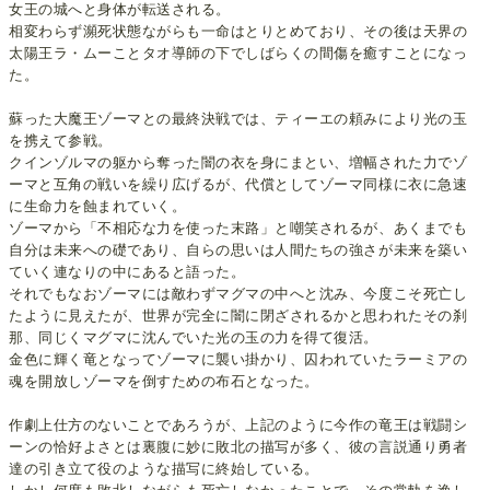
女王の城へと身体が転送される。
相変わらず瀕死状態ながらも一命はとりとめており、その後は天界の
太陽王ラ・ムーことタオ導師の下でしばらくの間傷を癒すことになっ
た。
蘇った大魔王ゾーマとの最終決戦では、ティーエの頼みにより光の玉
を携えて参戦。
クインゾルマの躯から奪った闇の衣を身にまとい、増幅された力でゾ
ーマと互角の戦いを繰り広げるが、代償としてゾーマ同様に衣に急速
に生命力を蝕まれていく。
ゾーマから「不相応な力を使った末路」と嘲笑されるが、あくまでも
自分は未来への礎であり、自らの思いは人間たちの強さが未来を築い
ていく連なりの中にあると語った。
それでもなおゾーマには敵わずマグマの中へと沈み、今度こそ死亡し
たように見えたが、世界が完全に闇に閉ざされるかと思われたその刹
那、同じくマグマに沈んでいた光の玉の力を得て復活。
金色に輝く竜となってゾーマに襲い掛かり、囚われていたラーミアの
魂を開放しゾーマを倒すための布石となった。
作劇上仕方のないことであろうが、上記のように今作の竜王は戦闘シ
ーンの恰好よさとは裏腹に妙に敗北の描写が多く、彼の言説通り勇者
達の引き立て役のような描写に終始している。