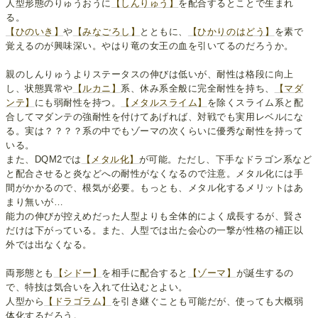
人型形態のりゅうおうに
【しんりゅう】
を配合するとことで生まれ
る。
【ひのいき】
や
【みなごろし】
とともに、
【ひかりのはどう】
を素で
覚えるのが興味深い。やはり竜の女王の血を引いてるのだろうか。
親のしんりゅうよりステータスの伸びは低いが、耐性は格段に向上
し、状態異常や
【ルカニ】
系、休み系全般に完全耐性を持ち、
【マダ
ンテ】
にも弱耐性を持つ。
【メタルスライム】
を除くスライム系と配
合してマダンテの強耐性を付けてあげれば、対戦でも実用レベルにな
る。実は？？？？系の中でもゾーマの次くらいに優秀な耐性を持って
いる。
また、DQM2では
【メタル化】
が可能。ただし、下手なドラゴン系など
と配合させると炎などへの耐性がなくなるので注意。メタル化には手
間がかかるので、根気が必要。もっとも、メタル化するメリットはあ
まり無いが…
能力の伸びが控えめだった人型よりも全体的によく成長するが、賢さ
だけは下がっている。また、人型では出た会心の一撃が性格の補正以
外では出なくなる。
両形態とも
【シドー】
を相手に配合すると
【ゾーマ】
が誕生するの
で、特技は気合いを入れて仕込むとよい。
人型から
【ドラゴラム】
を引き継ぐことも可能だが、使っても大概弱
体化するだろう。