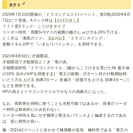
タクト
2020年7月23日開催の「ドラゴンクエストIイベント」第3弾(2020年8月
7日)にて登場。Aランク枠は
【かげのきし】
？？？系Sランク・こうげきタイプ
リーダー特性「周囲5×5マスの範囲の敵のしゅび力を20%下げる」
とくぎは「漆黒のツメ」
【ほのお】
「ドラゴンスイング」
覚醒スキル10Pで「いきなりバイシオン」を習得できる。
2021年8月6日に才能開花。
才能開花で才能開花とくぎ「竜の炎」
才能開花特性「ドラゴンスケイル」(敵からこうげきを受けた時 最大値
の10% 自分のHPを回復する)「竜王の鼓動」(3ターン目の行動開始時
いどう力を上げる 効果3ターン 息威力・回復力を上げる 効果4ターン)
などを習得できる。
HPの高さとドラゴンスケイルでかなりの高耐久になった。
なお、両形態を同時に使うことも当然可能ではあるが、両者のリーダ
ー特性は致命的にかみ合わない。
リーダー特性を気にせず物理と呪文をバランスよく編成するのであれ
ば、逆に相性が良い。
極・DQ1&2イベントに合わせて極覚醒が追加。極特性である「竜王の