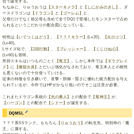
合で誕生する。
ちなみに、りゅうおうは
【スターキメラ】
と
【しにがみのきし】
、ダ
ースドラゴンは
【ドラゴン】
と
【ゴーレム】
と、
父母だけでなく祖父母も含めて全てDQ1で登場したモンスターで占め
られるというこだわりの配合図になっている。
特性は
【いてつくはどう】
、
【？？？キラー】
(Lv20)、
【火のコツ】
(Lv40)。
Lサイズ化で、
【2回行動】
、
【プレッシャー】
、
【くじけぬ心】
(Lv60)も習得。
所持スキルはいつものごとく
【竜王】
。しかし本作では
【ギラグレイ
ド】
に
【煉獄火炎】
とだいぶ強化がなされており、竜王本人との相性
も悪くないので十分使っていける。
従来の特徴を引き継いで、攻撃・防御・賢さに優れた能力配分を与え
られているが、今作ではHPがかなり低いのでそこは注意が必要。
これまたドラゴン系統の
【光の番人】
との配合で
【竜神王】
が、
【ハーゴン】
との配合で
【シドー】
が誕生する。
DQMSL
？？？系SSランク。もちろん
【りゅうおう】
の転生先。特別枠の「魔
王」に属する。