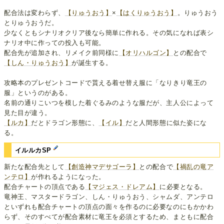
配合法は変わらず、
【りゅうおう】
×
【はくりゅうおう】
。りゅうおう
とりゅうおうだ。
少なくともシナリオクリア後なら簡単に作れる。その気になれば表シ
ナリオ中に作っての投入も可能。
配合先が追加され、リメイク前同様に
【オリハルゴン】
との配合で
【しん・りゅうおう】
が誕生する。
攻略本のプレゼントコードで貰える着せ替え服に「なりきり竜王の
服」というのがある。
名前の通りこいつを模した着ぐるみのような服だが、主人公によって
見た目が違う。
【ルカ】
だとドラゴン形態に、
【イル】
だと人間形態に似た姿にな
る。
イルルカSP
新たな配合先として
【創造神マデサゴーラ】
との配合で
【禍乱の竜ア
ンテロ】
が作れるようになった。
配合チャートの頂点である
【マジェス・ドレアム】
に必要となる。
竜神王、マスタードラゴン、しん・りゅうおう、シャムダ、アンテロ
といずれも配合チャートの頂点の面々を作るのに必要なのにもかかわ
らず、そのすべてが配合素材に竜王を必須とするため、まともに配合