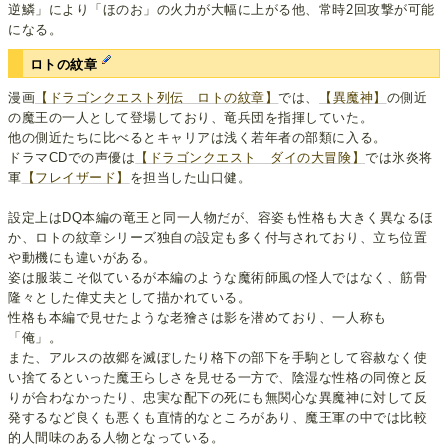
逆鱗」により「ほのお」の火力が大幅に上がる他、常時2回攻撃が可能
になる。
ロトの紋章
漫画
【ドラゴンクエスト列伝 ロトの紋章】
では、
【異魔神】
の側近
の魔王の一人として登場しており、竜兵団を指揮していた。
他の側近たちに比べるとキャリアは浅く若年者の部類に入る。
ドラマCDでの声優は
【ドラゴンクエスト ダイの大冒険】
では氷炎将
軍
【フレイザード】
を担当した山口健。
設定上はDQ本編の竜王と同一人物だが、容姿も性格も大きく異なるほ
か、ロトの紋章シリーズ独自の設定も多く付与されており、立ち位置
や動機にも違いがある。
姿は服装こそ似ているが本編のような魔術師風の怪人ではなく、筋骨
隆々とした偉丈夫として描かれている。
性格も本編で見せたような老獪さは影を潜めており、一人称も
「俺」。
また、アルスの故郷を滅ぼしたり格下の部下を手駒として容赦なく使
い捨てるといった魔王らしさを見せる一方で、陰湿な性格の同僚と反
りが合わなかったり、忠実な配下の死にも無関心な異魔神に対して反
発するなど良くも悪くも直情的なところがあり、魔王軍の中では比較
的人間味のある人物となっている。