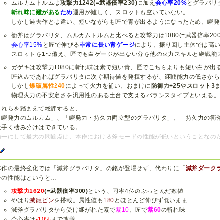
ムルカムトルムは
攻撃力1242(=武器倍率230)
に加え
会心率20%
とグラバリ
斬れ味に難がある
ため
運用が難しく、スロットも空いていない。
しかし過去作とは違い、短いながらも匠で青が出るようになったため、瞬発
衝斧はグラバリタ、ムルカムトルムと比べると攻撃力は1080(=武器倍率20
会心率15%
と匠で伸びる
非常に長い青ゲージ
により、振り回し主体では高
スロットを1つ備え、匠でも白ゲージが出ない分を他の火力スキルと継戦能
ガゲキは攻撃力1080に斬れ味は素で短い青、匠でこちらよりも短い白が出
匠込みであればグラバリタに次ぐ期待値を発揮するが、継戦能力の低さから
しかし
爆破属性240
によって火力を補い、おまけに
防御力+25
や
スロット3
物理火力の不安定さを汎用性のある土台で支えるバランスタイプといえる。
これらを踏まえて総評すると、
「瞬発力のムルカム」、「瞬発力・持久力両立型のグラバリタ」、「持久力の衝
上手く棲み分けはできている。
唯一にして最大の問題点は、本作における斧モードの性能が低いということなの
G
本作の最終強化では「滅斧グラバリタ」の銘が登場せず、代わりに「
滅斧ダーク
その性能はというと…
攻撃力1620
(=武器倍率300)
という、同率4位のぶっとんだ数値
やはり
滅龍ビン
を搭載。属性値も
180
とほとんど伸びず低いまま
滅斧グラバリタから受け継がれた素で
紫10
、匠で
紫60
の斬れ味
会心率は
-10%
まで改善