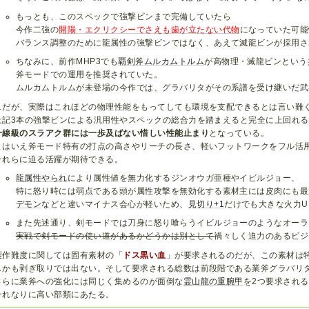
もっとも、このスペックで強撃ビンまで完備していたら
今作二強の
開陽・エクリクシーでさえも歯が立たない代物
になっていた可能
バランス調整のために龍属性の強撃ビンではなく、あえて滅龍ビンが採用さ
ちなみに、前作MHP3でも
覇剣斧ムルカムトルム
が高物理・滅龍ビンという
斧モードでの運用を推奨されていた。
ムルカムトルムが未登場の今作では、グラバリタがその系譜を受け継いだ武
…だが、実際はこれほどの物理性能をもってしても環境を支配できるとは言い難
上記3本の強撃ビンによる汎用性やスペックの総合力を踏まえると完全に上回れ
一線級のスラアク群には一歩及ばない惜しい性能止まり
となっている。
とはいえ斧モード特有の打点の高さやリーチの長さ、軽いフットワークをフル活
それらに迫る活躍が期待できる。
龍属性やられ
により属性値を無力化するジンオウガ亜種やイビルジョー、
特に怒り時には弱点である頭が属性攻撃を無効化する素材主には皮肉にも最
デモン
などと違いマイナス会心が軽いため、
見切り+1
だけでも大きな火力U
また先述通り、剣モードでは刀身に怒り喰らうイビルジョーのようなオーラ
実戦で剣モードの使い道があるかどうかは別として
禍々しく迫力のあるビジ
製作難度に関しては固有素材の「
ドス黒い血
」が要求されるのだが、この素材は
しかも剥ぎ取りでは出ない。そして要求される総数は前段階である業斧グラバリ
さらに業斧への強化には同じく集めるのが面倒な
霊山龍の重腕甲
を2つ要求され
それなりに高い部類にあたる。