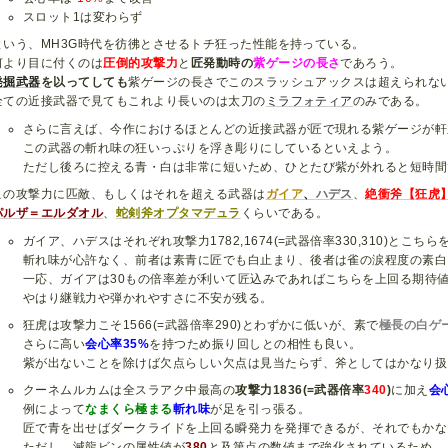
スロット1は変わらず
という、MH3G時代を彷彿とさせるトチ狂った性能を持っている。
何より目に付くのは
圧倒的攻撃力
と
匠発動時の
紫ゲージの長さ
であろう。
発掘武器
を以ってしても
紫ゲージの長さでこのスラッシュアックスは超えられな
全ての近接武器で見てもこれより長いのは太刀の
ミラフォティア
のみである。
さらに言えば、今作におけるほとんどの近接武器が匠で現れる紫ゲージが軒
この武器の斬れ味の狂いっぷりを浮き彫りにしているといえよう。
ただし後ろに控える青・白は非常に短いため、ひとたび紫が外れると短時間
この攻撃力に匹敵、もしくはそれを超える武器は
ガイア
、
ハデス
、
絶衝斧【狂虎
パルザ＝エルダオル
、
蛇剣斧オプタマデュラ
くらいである。
ガイア、ハデスはそれぞれ攻撃力1782,1674(=武器倍率330,310)とこち
斬れ味が心許なく、前者は素青に匠でも白止まり、後者は雀の涙程度の素白
一応、ガイアは30もの倍率差が利いて匠込みであればこちらを上回る期待
やはり継戦力や弾かれやすさに不安が残る。
狂虎は攻撃力こそ1566(=武器倍率290)とわずかに低いが、素で
極長の白ゲ
さらに高い
会心率35%
を持つため振り回しとの相性も良い。
紫が出ないことを除けば欠点らしい欠点は見当たらず、斧としてはかなり扱
クーネムルカムは全スラアク中最高の
攻撃力1836(=武器倍率
340
)
に加え
会
例によって
なまくら極まる
斬れ味
が足を引っ張る。
匠で青を出せばダークライドを上回る瞬発力を発揮できるが、それでもかな
ただし、滅龍ビンの属性値が
380
と及第点の数値まで強化されているため、