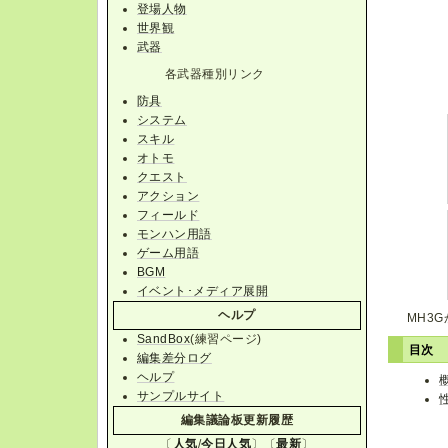
登場人物
世界観
武器
各武器種別リンク
防具
システム
スキル
オトモ
クエスト
アクション
フィールド
モンハン用語
ゲーム用語
BGM
イベント･メディア展開
ヘルプ
MH3
SandBox
(練習ページ)
目次
編集差分ログ
ヘルプ
サンプルサイト
編集議論板更新履歴
〔
人気
/
今日人気
〕〔
最新
〕