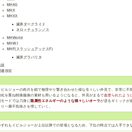
MH4G
MHX
MHXX
滅斧ダークライド
ネロ＝テュランノス
MHWorld
MHW:I
MHF(スラッシュアックスF)
滅斧グラバリタ
余談
関連項目
イビルジョーの肉片を鎖で無理やり繋ぎ合わせた様な生々しい外見で、非常に不
強化を重ね
特殊個体
の素材も用いるようになると、外見がまるで
血塗られたよう
剣モードでは刀身に
龍属性エネルギーのような禍々しいオーラ
が迸るギミックが
より一層不気味さを増していく。
いずれもイビルジョーが上位以降での登場となるため、下位の時点では入手でき