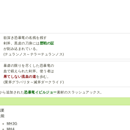
欲深き恐暴竜の名残を残す
剣斧。黒皮の刀身には
歴戦の証
が刻み込まれている。
(テュランノス～テラーテュランノス)
暴虐の限りを尽くした恐暴竜の
血で鍛えられた剣斧。使う者は
果てしない流血の道
を歩む。
(業斧グラバリタ～滅斧ダークライド)
Gから追加された
恐暴竜イビルジョー
素材のスラッシュアックス。
概要
性能
MH3G
MH4