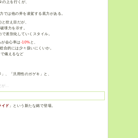
タの上を行くが、
力では他の斧を凌駕する底力がある。
0)と控え目だが、
い破壊力を示す。
力で差別化していくスタイル。
るが会心率は
-10%
と、
総合的には少々扱いにくいか。
まで備えるなど
斧」、「汎用性のガゲキ」と、
だが…
ライド
」という新たな銘で登場。