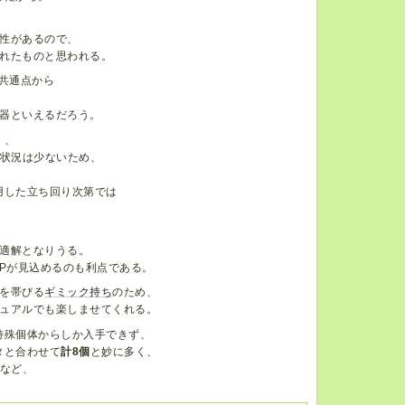
性があるので、
れたものと思われる。
共通点から
器といえるだろう。
く、
る状況は少ないため、
用した立ち回り次第では
適解となりうる。
Pが見込めるのも利点である。
を帯びる
ギミック持ち
のため、
ュアルでも楽しませてくれる。
特殊個体からしか入手できず、
タと合わせて
計8個
と妙に多く、
るなど、