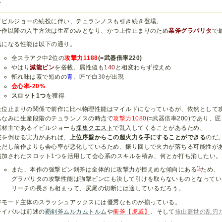
イビルジョーの続投に伴い、テュランノスも引き続き登場。
今作以降の入手方法は生産のみとなり、かつ上位止まりのため
業斧グラバリタ
で
気になる性能は以下の通り。
全スラアク中2位の
攻撃力1188
(=武器倍率220)
やはり
滅龍ビン
を搭載。属性値も
140
と相変わらず控えめ
斬れ味は素で短めの
青
、匠で
白30
が出現
会心率-20%
スロット1つ
を獲得
上位止まりの関係で前作に比べ物理性能はマイルドになっているが、依然として
ちなみに生産段階のテュランノスの時点で
攻撃力1080
(=武器倍率200)であり
素材主であるイビルジョーも
採集クエスト
で乱入してくることがあるため、
彼を倒せる実力があれば、
上位序盤からこの超火力を手にすることができる
のだ
ただし前作よりも会心率が悪化しているため、振り回しで火力が落ちる可能性が
追加されたスロット1つを活用して会心系のスキルを積み、何とか打ち消したい。
*1
また、本作の強撃ビン剣斧は全体的に攻撃力が控えめな傾向にある
ため、
グラバリタの攻撃性能は強撃ビンにも決して引けを取らないものとなってい
リーチの長さも相まって、尻尾の切断には適しているだろう。
斧モード主体のスラッシュアックスには優秀なものが揃っている。
ライバルは前述の
覇剣斧ムルカムトルム
や
衝斧【虎威】
、そして
抜山蓋世の乱刃