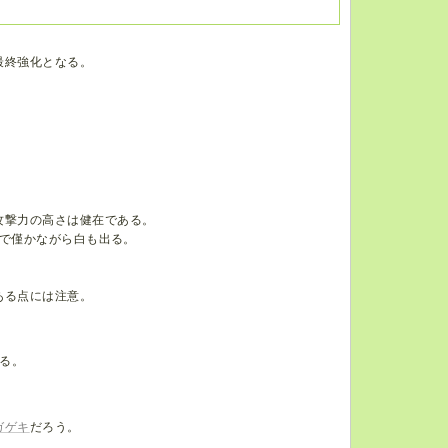
最終強化となる。
攻撃力の高さは健在である。
、匠で僅かながら白も出る。
。
ある点には注意。
る。
ガゲキ
だろう。