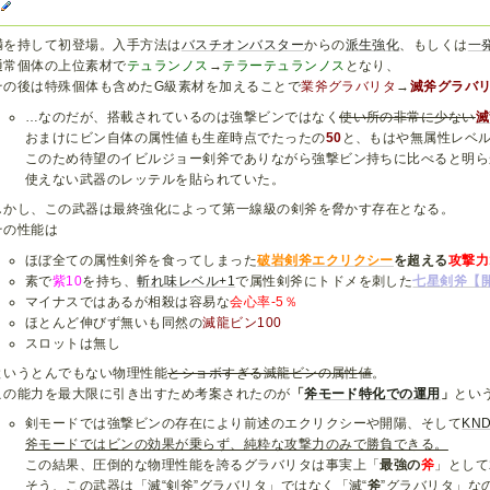
G
満を持して初登場。入手方法は
バスチオンバスター
からの
派生強化
、もしくは
一
通常個体の上位素材で
テュランノス
→
テラーテュランノス
となり、
その後は特殊個体も含めたG級素材を加えることで
業斧グラバリタ
→
滅斧グラバ
…なのだが、搭載されているのは強撃ビンではなく
使い所の非常に少ない
滅
おまけにビン自体の属性値も生産時点でたったの
50
と、もはや無属性レベ
このため待望のイビルジョー剣斧でありながら強撃ビン持ちに比べると明ら
使えない武器のレッテルを貼られていた。
しかし、この武器は最終強化によって第一線級の剣斧を脅かす存在となる。
その性能は
ほぼ全ての属性剣斧を食ってしまった
破岩剣斧エクリクシー
を超える
攻撃力
素で
紫10
を持ち、
斬れ味レベル+1
で属性剣斧にトドメを刺した
七星剣斧【
マイナスではあるが相殺は容易な
会心率-5％
ほとんど伸びず無いも同然の
滅龍ビン100
スロットは無し
というとんでもない物理性能
とショボすぎる滅龍ビンの属性値
。
この能力を最大限に引き出すため考案されたのが
「
斧モード特化での運用
」
とい
剣モードでは強撃ビンの存在により前述のエクリクシーや開陽、そして
KN
斧モードではビンの効果が乗らず、純粋な攻撃力のみで勝負できる。
この結果、圧倒的な物理性能を誇るグラバリタは事実上「
最強の
斧
」として
そう、この武器は「滅“剣斧”グラバリタ」ではなく「滅“
斧
”グラバリタ」な