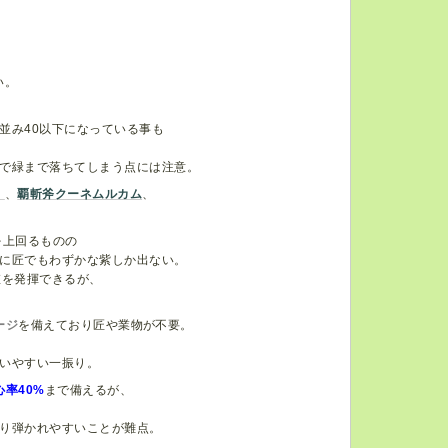
い。
並み40以下になっている事も
で緑まで落ちてしまう点には注意。
】
、
覇斬斧クーネムルカム
、
らを上回るものの
に匠でもわずかな紫しか出ない。
値を発揮できるが、
ージ
を備えており匠や業物が不要。
いやすい一振り。
心率40%
まで備えるが、
り弾かれやすいことが難点。