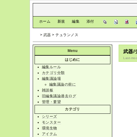
[
ホーム
|
新規
|
編集
|
添付
]
>
武器
> テュランノス
Menu
武器
Last-mod
はじめに
編集ルール
カテゴリ分類
編集議論場
編集議論の前に
雑談板
旧編集議論過去ログ
管理・要望
カテゴリ
シリーズ
モンスター
環境生物
アイテム