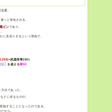
発生産
。
リタ
へと強化される。
龍ビン
であり、
ル。
かに見劣りするという理由で、
1288
(=
武器倍率
280)
開陽】
を超える
紫60
う方法であった。
D
などに劣るものの、
君臨することとなったのである。
のだから。