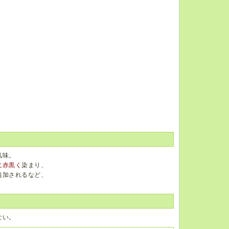
気味。
に赤黒く
染まり、
追加されるなど、
ない。