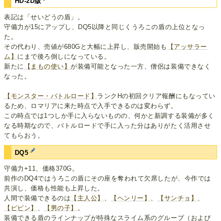
HD-2D版
表記は「せいどうの盾」。
守備力が15にアップし、DQ5以降と同じくうろこの盾の上位となっ
た。
その代わり、売値が680Gと大幅に上昇し、販売開始も
【アッサラー
ム】
にまで後ろ倒しになっている。
新たに
【まもの使い】
が装備可能となった一方、僧侶は装備できなく
なった。
【モンスター・バトルロード】
ランクHの初回クリア報酬にもなってい
るため、ロマリアに来た時点で入手できるのは変わらず。
この時点では1つしか手に入らないものの、何かと新調する装備が多く
なる時期なので、バトルロードで手に入った分はありがたく活用させ
てもらおう。
DQ5
守備力+11、価格370G。
前作のDQ4ではうろこの盾にその座を奪われて欠席したが、今作では
共演し、価格も性能も上昇した。
人間で装備できるのは
【主人公】
、
【ヘンリー】
、
【サンチョ】
、
【ピピン】
、
【男の子】
。
装備できる盾のラインナップが特殊なスライム系のグループ（および