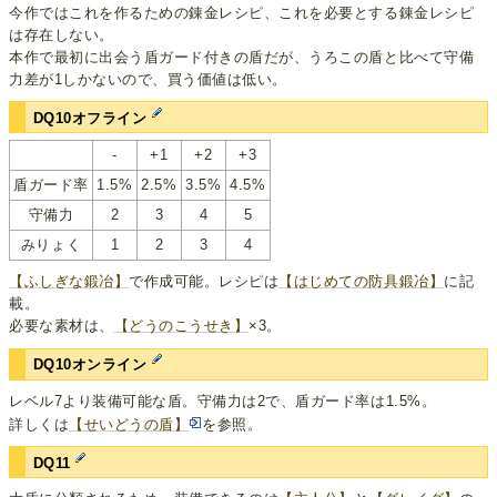
今作ではこれを作るための錬金レシピ、これを必要とする錬金レシピ
は存在しない。
本作で最初に出会う盾ガード付きの盾だが、うろこの盾と比べて守備
力差が1しかないので、買う価値は低い。
DQ10オフライン
-
+1
+2
+3
盾ガード率
1.5%
2.5%
3.5%
4.5%
守備力
2
3
4
5
みりょく
1
2
3
4
【ふしぎな鍛冶】
で作成可能。レシピは
【はじめての防具鍛冶】
に記
載。
必要な素材は、
【どうのこうせき】
×3。
DQ10オンライン
レベル7より装備可能な盾。守備力は2で、盾ガード率は1.5%。
詳しくは
【せいどうの盾】
を参照。
DQ11