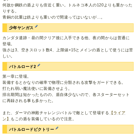
何故か鋼鉄の盾よりも倍近く重い。トルネコ本人の120よりも重かった
りする。
青銅の比重は鉄よりも重いので間違ってはいないが…。
少年ヤンガス
カンダタ遺跡・昼の間クリア後に入手できる他、夜の間からは普通に
登場。
強さは3、空きスロット数4、上限値+15とメインの盾として使うには苦
しい。
バトルロード2
第一章に登場。
装備するとかなりの確率で物理に分類される攻撃をガードできる。
打たれ弱い魔法使いに装備させよう。
排出期間は短かったものの、盾自体少ないので、各スターターセット
に再録される事も多かった。
また、ダーマの神殿チャレンジバトルで敵として登場する
【ライア
ン】
もこの盾を装備しているので注意。
バトルロードビクトリー