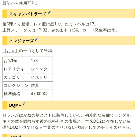
最初から使用可能。
スキャンバトラーズ
第6弾より登場。レア度は星1で、たてレベルは17。
上昇ステータスはHP:32、みのまもり:36。ガード発生率は小。
トレジャーズ
【お宝】
の一つとして登場。
お宝No.
173
レアリティ
ジャンク
カテゴリー
ヒストリー
コレクション
防具
標準価格
47,000G
DQM+
ロラン
がはがねの剣とともに装備している。初歩的な装備でロンダル
キアの敵を蹴散らす彼の規格外さの表現と、本来DQ2に存在しない装
備≒DQ2と似て非なる世界のさりげない伏線としてのチョイスだろう。