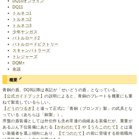
DQ10オンライン
DQ11
トルネコ1
トルネコ2
トルネコ3
少年ヤンガス
バトルロード2
バトルロードビクトリー
スキャンバトラーズ
トレジャーズ
DQM+
余談
概要
青銅の盾。DQ8以降は表記が「せいどうの盾」となっている。
【公式ガイドブック】
の説明によると、青銅のプレートを幾重にも重
ねて製造しているらしい。
【どうのつるぎ】
と違って正式に「青銅（ブロンズ）製」の武具とな
っている（あちらは「銅製」）。
序盤の盾装備としては外伝作も含め常連の由緒ある装備だが、重量が
あるぶん下位装備にあたる
【かわのたて】
や
【うろこのたて】
とは違
い装備者を選ぶ傾向にあり、
【てつのたて】
の前に登場する前衛職向