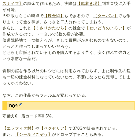
ズナイフ】
の錬金で作れるため、実際は
【船着き場】
到着直後に入手
が可能。
PS2版ならこの時点で
【錬金術】
もできるので、
【ターバン】
でも作
りまくって金を稼ぎ、さっさと二人分作ってしまおう。
さらに、これと
【くさりかたびら】
の錬金で
【せいどうのよろい】
が
作成できるので、トータルで3枚の盾が必要。
修道院跡地で一つ拾えるが、さして費用がかさむものでもないので、
とっとと作ってしまっていいだろう。
どちらも市販されているものを購入するより早く、安く作れて強力と
いう素敵な一品だ。
青銅の鎧を作る以外のレシピには利用されておらず、また制作先の鎧
も一切の錬金材料になっていないため、不要になったら売却してしま
ってかまわない。
なお、この作品からフォルムが変わっている。
DQ9
守備力6、盾ガード率0.5%。
【エラフィタ村】
や
【ベクセリア】
で370Gで販売されている。
また、
【シールドこぞう】
がドロップすることもある。