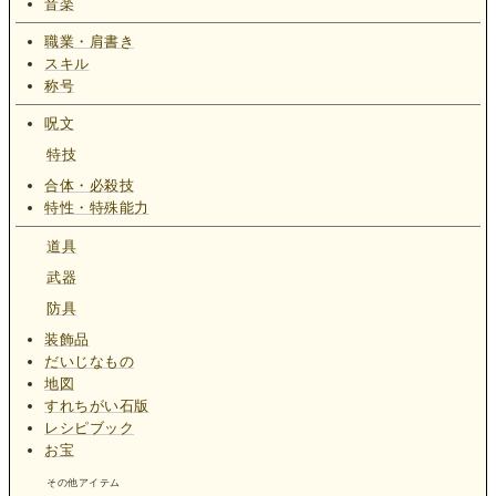
音楽
職業・肩書き
スキル
称号
呪文
特技
合体・必殺技
特性・特殊能力
道具
武器
防具
装飾品
だいじなもの
地図
すれちがい石版
レシピブック
お宝
その他アイテム