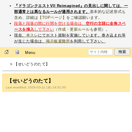
『ドラゴンクエストVII Reimagined』の見出しに関しては、一
部通常とは異なるルールが適用されます。
基本的な記述形式も
含め、詳細は
【TOPページ】
をご確認願います。
段落と段落の間に行間を空ける場合は、
空行の文頭に全角スペ
ースを挿入
して下さい
（
作成・更新ルール
も参照）。
現在、
本スレ
にてホスト規制を実施しています。巻き込まれ等
が生じた場合は、
掲示板避難所
を利用して下さい。
Menu
> 【せいどうのたて】
【せいどうのたて】
Last-modified: 2026-03-11 (水) 16:51:00