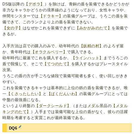
DS版以降の
【デボラ】
）を除けば、青銅の盾を装備できるかどうかが
非力なキャラかどうかの境界線のようになっており、女性キャラや、
仲間モンスターでは
【ドラキー】
の装備グループは、うろこの盾を装
備できて、このランクより上の盾を装備できない。
【女の子】
はなぜかこれを装備できずに
【みかがみのたて】
を装備で
きるが。
入手方法は店での購入のみで、幼年時代の
【妖精の村】
のよろず屋
か、青年時代は
【オラクルベリー】
で購入できる。
幼年時代に最速でこれを購入するか、
【ラインハット】
までうろこの
盾で我慢して、そこで
【てつのたて】
を購入するかはプレースタイル
次第。
うろこの盾の方が手ごろな値段で装備可能者も多く、使い回しがきき
やすい。
これを装備できるキャラは基本的に上位の鉄の盾を装備できるが、唯
一
【くさったしたい】
と
【ばくだんいわ】
の装備グループにとっては
中盤の最強盾になる。
というより終盤の
【ダークシールド】
（または
メダル
景品の
【メタル
キングのたて】
）入手までは装備可能な上位の盾がなく、彼らの活躍
時期を考慮すると実質これが最終装備である。
DQ6