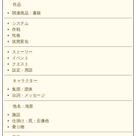
作品
関連商品・書籍
システム
作戦
性格
状態変化
ストーリー
イベント
クエスト
設定・用語
キャラクター
集団・団体
台詞・メッセージ
地名・地形
施設
仕掛け・罠・石像他
乗り物