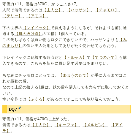
守備力+11、価格は370G、かっこよさ+7。
人間で装備できるのは
【主人公】
、
【ハッサン】
、
【チャモロ】
、
【テリー】
、
【アモス】
。
下の世界の
【レイドック】
で買えるようになるが、それよりも前に通
過する
【川の抜け道】
の宝箱に1個入っている。
この先しばらくは買い物もロクにできないので、ハッサンよりも
【み
のまもり】
の低い主人公用としてありがたく使わせてもらおう。
下レイドックに到着する時点だと
【トルッカ】
で
【てつのたて】
も購
入できるので、こちらを新たに買い足す必要はあまりない。
ちなみにチャモロにとっては、
【まほうのたて】
が手に入るまではこ
れが最強の盾。
なので上記の拾える1個は、鉄の盾を購入しても売らずに取っておくと
いい。
幸い今作では
【ふくろ】
があるのでそこにでも放り込んでおこう。
DQ7
守備力+11、価格が470Gに上がった。
装備できるのは
【主人公】
、
【キーファ】
、
【メルビン】
、
【アイ
ラ】
。