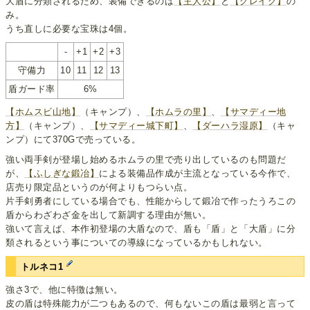
大盾に分類されるため、装備できるのは
【主人公】
と
【グレイグ】
の
み。
うち直しに必要な宝珠は4個。
-
+1
+2
+3
守備力
10
11
12
13
盾ガード率
6%
【ホムスビ山地】
（キャンプ）、
【ホムラの里】
、
【サマディー地
方】
（キャンプ）、
【サマディー城下町】
、
【ダーハラ湿原】
（キャ
ンプ）にて370Gで売っている。
強い両手剣が登場し始めるホムラの里で売り出しているのも問題だ
が、
【ふしぎな鍛冶】
による装備品作成が主流となっている今作で、
店売り限定品というのが何よりもつらい点。
片手剣勇者にしている場合でも、性能からして鍛冶で作ったうろこの
盾からわざわざ金を出して新調する理由が無い。
強いて言えば、本作初登場の大盾なので、盾も「盾」と「大盾」に分
類されるという事についての導線になっているかもしれない。
トルネコ1
強さ3で、他に特徴は無い。
皮の盾は特殊能力が二つもあるので、何もないこの盾は最弱と言って