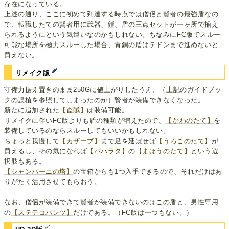
存在になっている。
上述の通り、ここに初めて到達する時点では僧侶と賢者の最強盾なの
で、転職したての賢者用に武器、鎧、盾の三点セットが一ヶ所で揃え
られるようにという気遣いなのかもしれない。ちなみにFC版でスルー
可能な場所を極力スルーした場合、青銅の盾はテドンまで進めないと
買えない。
リメイク版
守備力据え置きのまま250Gに値上がりしたうえ、（上記のガイドブッ
クの誤植を参照してしまったのか）賢者が装備できなくなった。
新たに追加された
【盗賊】
は装備可能。
リメイクに伴いFC版よりも盾の種類が増えたので、
【かわのたて】
を
装備しているのならスルーしてもいいかもしれない。
ちょっと我慢して
【カザーブ】
まで足を延ばせば
【うろこのたて】
が
買えるし、その気になれば
【バハラタ】
の
【まほうのたて】
という選
択肢もある。
【シャンパーニの塔】
の宝箱からも1つ入手できるので、それだけはあ
りがたく活用させてもらおう。
なお、僧侶が装備できて賢者が装備できないのはこの盾と、男性専用
の
【ステテコパンツ】
だけである。（FC版は一つもない。）