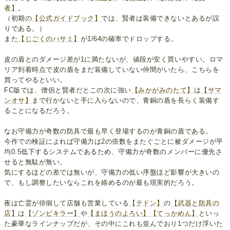
者】
。
（初期の
【公式ガイドブック】
では、賢者は装備できないとあるが誤
りである。）
また
【じごくのハサミ】
が1/64の確率でドロップする。
皮の盾とのダメージ差が1に満たないが、値段が安く買いやすい。ロマ
リア到着時点で皮の盾をまだ装備していない仲間がいたら、こちらを
買ってやるといい。
FC版では、僧侶と賢者だとこの次に強い
【みかがみのたて】
は
【サマ
ンオサ】
まで行かないと手に入らないので、青銅の盾を長らく装備す
ることになるだろう。
なお守備力が奇数の防具で最も早く登場するのが青銅の盾である。
今作での検証によれば守備力は2の倍数をまたぐごとに被ダメージが平
均0.5低下するシステムであるため、守備力が奇数のメンバーに優先さ
せると無駄が無い。
気にするほどの差では無いが、守備力の低い序盤ほど影響が大きいの
で、もし調整したいならこれを絡めるのが最も現実的だろう。
夜は亡霊が徘徊して店舗も営業している
【テドン】
の
【武器と防具の
店】
は
【ゾンビキラー】
や
【まほうのよろい】
【てっかめん】
といっ
た豪華なラインナップだが、その中にこれも並んでおり1つだけ浮いた