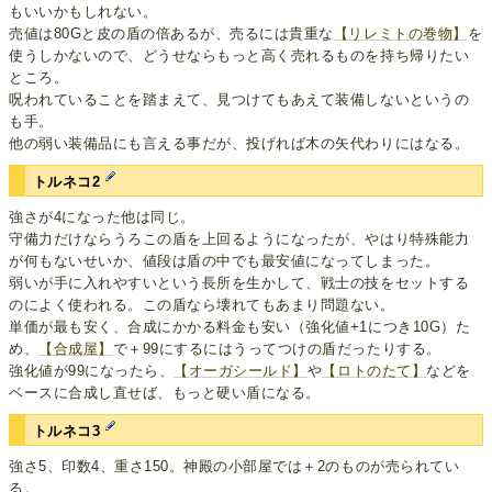
もいいかもしれない。
売値は80Gと皮の盾の倍あるが、売るには貴重な
【リレミトの巻物】
を
使うしかないので、どうせならもっと高く売れるものを持ち帰りたい
ところ。
呪われていることを踏まえて、見つけてもあえて装備しないというの
も手。
他の弱い装備品にも言える事だが、投げれば木の矢代わりにはなる。
トルネコ2
強さが4になった他は同じ。
守備力だけならうろこの盾を上回るようになったが、やはり特殊能力
が何もないせいか、値段は盾の中でも最安値になってしまった。
弱いが手に入れやすいという長所を生かして、戦士の技をセットする
のによく使われる。この盾なら壊れてもあまり問題ない。
単価が最も安く、合成にかかる料金も安い（強化値+1につき10G）た
め、
【合成屋】
で＋99にするにはうってつけの盾だったりする。
強化値が99になったら、
【オーガシールド】
や
【ロトのたて】
などを
ベースに合成し直せば、もっと硬い盾になる。
トルネコ3
強さ5、印数4、重さ150。神殿の小部屋では＋2のものが売られてい
る。