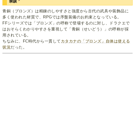
余談
青銅（ブロンズ）は精錬のしやすさと強度から古代の武具や装飾品に
多く使われた材質で、RPGでは序盤装備のお約束となっている。
FFシリーズでは「ブロンズ」の呼称で登場するのに対し、ドラクエで
はおそらくわかりやすさを重視して「青銅（せいどう）」の呼称が採
用されている。
ちなみに、FC時代から一貫して
カタカナの「ブロンズ」自体は使える
状況
だった。