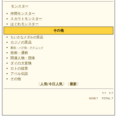
モンスター
仲間モンスター
スカウトモンスター
はぐれモンスター
その他
ちいさなメダルの景品
カジノの景品
裏技・バグ技・テクニック
俗称・通称
関連人物・団体
ダイの大冒険
ロトの紋章
アベル伝説
その他
〔
人気
/
今日人気
〕〔
最新
〕
T.
?
Y.
?
NOW.
?
TOTAL.
?