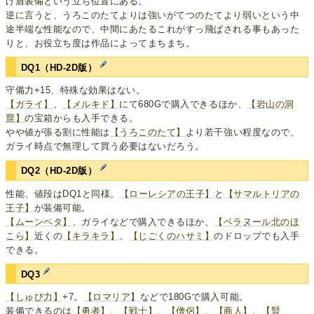
け盾装備という立ち位置にある。
逆に言うと、うろこのたてよりは強いがてつのたてより弱いという中
途半端な性能なので、中間にあたるこれがすっ飛ばされる事もあった
りと、お役立ち度は作品によってまちまち。
DQ1（HD-2D版）
守備力+15、特殊な効果はない。
【ガライ】
、
【メルキド】
にて680Gで購入できるほか、
【岩山の洞
窟】
の宝箱からも入手できる。
やや値が張る割に性能は
【うろこのたて】
より若干強い程度なので、
ガライ時点で無理して買う必要はないだろう。
DQ2（HD-2D版）
性能、値段はDQ1と同様。
【ローレシアの王子】
と
【サマルトリアの
王子】
が装備可能。
【ムーンペタ】
、ガライなどで購入できるほか、
【ベラヌール北のほ
こら】
近くの
【キラキラ】
、
【じごくのハサミ】
のドロップでも入手
できる。
DQ3
【しゅび力】
+7。
【ロマリア】
などで180Gで購入可能。
装備できるのは
【勇者】
、
【戦士】
、
【僧侶】
、
【商人】
、
【賢