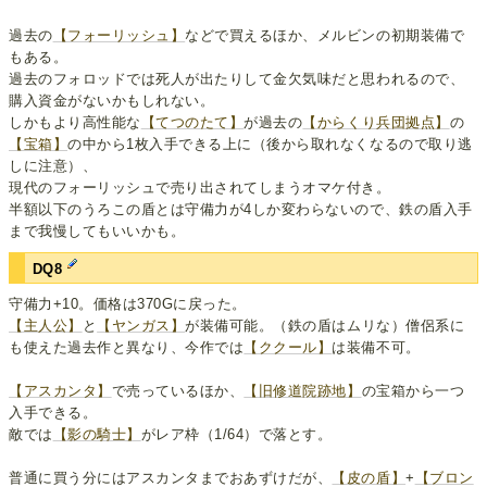
過去の
【フォーリッシュ】
などで買えるほか、メルビンの初期装備で
もある。
過去のフォロッドでは死人が出たりして金欠気味だと思われるので、
購入資金がないかもしれない。
しかもより高性能な
【てつのたて】
が過去の
【からくり兵団拠点】
の
【宝箱】
の中から1枚入手できる上に（後から取れなくなるので取り逃
しに注意）、
現代のフォーリッシュで売り出されてしまうオマケ付き。
半額以下のうろこの盾とは守備力が4しか変わらないので、鉄の盾入手
まで我慢してもいいかも。
DQ8
守備力+10。価格は370Gに戻った。
【主人公】
と
【ヤンガス】
が装備可能。（鉄の盾はムリな）僧侶系に
も使えた過去作と異なり、今作では
【ククール】
は装備不可。
【アスカンタ】
で売っているほか、
【旧修道院跡地】
の宝箱から一つ
入手できる。
敵では
【影の騎士】
がレア枠（1/64）で落とす。
普通に買う分にはアスカンタまでおあずけだが、
【皮の盾】
+
【ブロン