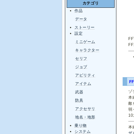
カテゴリ
作品
データ
ストーリー
設定
F
ミニゲーム
F
キャラクター
セリフ
ジョブ
アビリティ
FF
アイテム
ゾ
武器
本
防具
敵
アクセサリ
弱
1
地名・地形
乗り物
本
システム
ザ