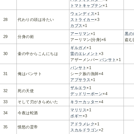
トマトキャプテン
×1
ウェンディス
×1
28
代わりの頭は冷たい
ストライカー
×3
カブス
×1
アーリマン
×1
黒の
29
分身の術
アーリマン(分身)×6
盗む(
ギルガメ
×1
30
壷の中からこんにちは
雷のエレメント
×3
アザーメンバー:
バンサト
×1
バンサト
×1
31
俺はバンサト
シーク族の漁師×4
アプサラス
×1
ザルエラ
×1
32
死の天使
デッドリーボーン
×4
33
そして刃がきらめいた
キラーカッター
×4
マリリス
×1
34
今夜は蛇酒
ボギー
×3
アドラメレク
×1
35
憤怒の霊帝
スカルドラゴン
×2