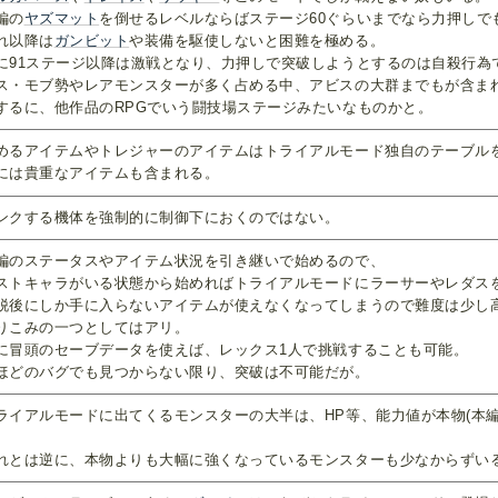
編の
ヤズマット
を倒せるレベルならばステージ60ぐらいまでなら力押しで
れ以降は
ガンビット
や装備を駆使しないと困難を極める。
に91ステージ以降は激戦となり、力押しで突破しようとするのは自殺行為
ス・モブ勢やレアモンスターが多く占める中、アビスの大群までもが含ま
するに、他作品のRPGでいう闘技場ステージみたいなものかと。
めるアイテムやトレジャーのアイテムはトライアルモード独自のテーブル
には貴重なアイテムも含まれる。
ンクする機体を強制的に制御下におくのではない。
編のステータスやアイテム状況を引き継いで始めるので、
ストキャラがいる状態から始めればトライアルモードにラーサーやレダス
脱後にしか手に入らないアイテムが使えなくなってしまうので難度は少し
りこみの一つとしてはアリ。
に冒頭のセーブデータを使えば、レックス1人で挑戦することも可能。
ほどのバグでも見つからない限り、突破は不可能だが。
ライアルモードに出てくるモンスターの大半は、HP等、能力値が本物(本
。
れとは逆に、本物よりも大幅に強くなっているモンスターも少なからずい