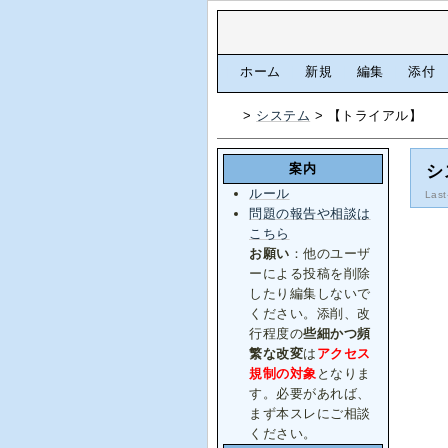
[
ホーム
|
新規
|
編集
|
添付
>
システム
> 【トライアル】
案内
シ
ルール
Last
問題の報告や相談は
こちら
お願い
：他のユーザ
ーによる投稿を削除
したり編集しないで
ください。添削、改
行程度の
些細かつ頻
繁な改変
は
アクセス
規制の対象
となりま
す。必要があれば、
まず本スレにご相談
ください。