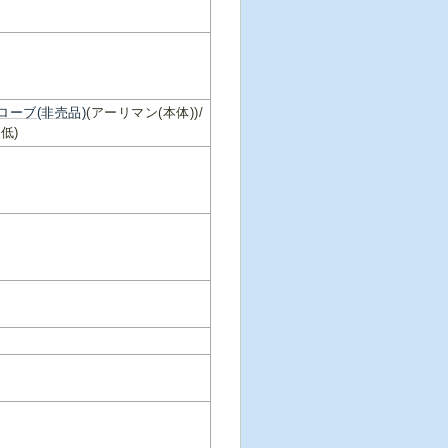
ローブ(非売品)
(アーリマン(本体))/
低)