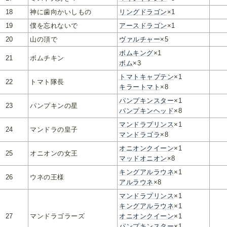
18
神に歯向かいしもの
リングドラゴン
×1
19
僕を忘れないで
アースドラゴン
×1
20
山の頂で
ヴァルチャー
×5
ボムキング
×1
21
ボムチキン
ボム
×3
トマトキャプテン
×1
22
トマト隊長
キラートマト
×8
パンプキンスター
×1
23
パンプキンの星
パンプキンヘッド
×8
マンドラプリンス
×1
24
マンドラの皇子
マンドラゴラ
×8
オニオンクイーン
×1
25
オニオンの女王
マッドオニオン
×8
キングアルラウネ
×1
26
ウネの王様
アルラウネ
×8
マンドラプリンス
×1
キングアルラウネ
×1
27
マンドラゴラーズ
オニオンクイーン
×1
パンプキンスター
×1