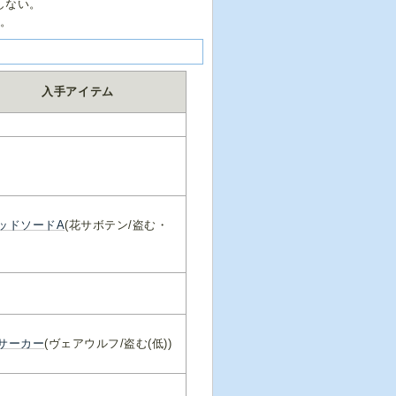
しない。
…。
入手アイテム
ッドソードA
(花サボテン/盗む・
サーカー
(ヴェアウルフ/盗む(低))