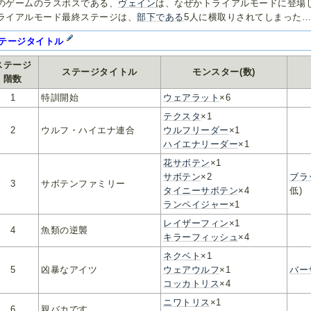
のゲームのラスボスである、
ヴェイン
は、なぜかトライアルモードに登場
ライアルモード最終ステージは、
部
下
で
あ
る
5人に横取りされてしまった
テージタイトル
ステージ
ステージタイトル
モンスター(数)
階数
1
特訓開始
ウェアラット
×6
テクスタ
×1
2
ウルフ・ハイエナ連合
ウルフリーダー
×1
ハイエナリーダー
×1
花サボテン
×1
サボテン
×2
ブラ
3
サボテンファミリー
タイニーサボテン
×4
低)
ランペイジャー
×1
レイザーフィン
×1
4
魚類の逆襲
キラーフィッシュ
×4
ネクベト
×1
5
凶暴なアイツ
ウェアウルフ
×1
バー
コッカトリス
×4
ニワトリス
×1
6
親バカです