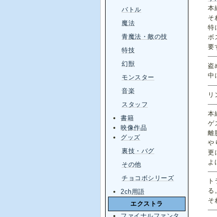
本
バトル
そ
魔法
特
青魔法・敵の技
ボ
要
特技
幻獣
盗
中
モンスター
音楽
リ
スタッフ
本
書籍
ゲ
映像作品
離
グッズ
や
裏技・バグ
更
よ
その他
チョコボシリーズ
ト
る
2ch用語
そ
エクストラ
ファイナルファンタ