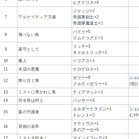
ヒナドリス
×4
ジャッジ
×2
7
アルケイディア万歳
帝国軍剣士
×2
帝国軍魔道士
×1
バドゥ
×5
8
飛べない鳥
イムドゥグド
×1
リッチ
×3
9
墓守として
キャルトリッチ
×1
10
魔人
ベリアス
×1
11
水辺の悪魔
ケロゲロス
×1
ゼリー
×8
シェ
12
降り注ぐ青
メルティゼリー
×1
(低))
13
ミストに導かれし竜
ティアマット
×1
14
司令塔は狩人
パンサー
×5
エルダードラゴン
×1
シェ
15
森の守護者
トレント
×2
む(中
マティウス
×1
16
背徳の皇帝
氷のアーゼ
×5
17
ミスト大好き！
マインドフレア
×3