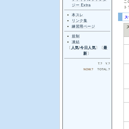
こ
ジー Extra
ト
本スレ
ス
リンク集
練習用ページ
規制
凍結
〔
人気
/
今日人気
〕〔
最
新
〕
T.
?
Y.
?
NOW.
?
TOTAL.
?