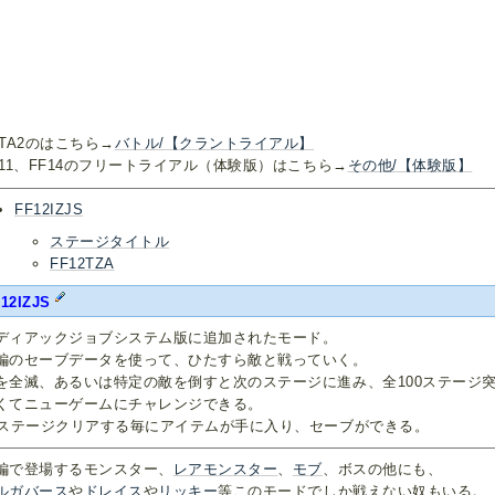
FTA2のはこちら→
バトル/【クラントライアル】
F11、FF14のフリートライアル（体験版）はこちら→
その他/【体験版】
FF12IZJS
ステージタイトル
FF12TZA
12IZJS
ディアックジョブシステム版に追加されたモード。
編のセーブデータを使って、ひたすら敵と戦っていく。
を全滅、あるいは特定の敵を倒すと次のステージに進み、全100ステージ
くてニューゲームにチャレンジできる。
0ステージクリアする毎にアイテムが手に入り、セーブができる。
編で登場するモンスター、
レアモンスター
、
モブ
、ボスの他にも、
ルガバース
や
ドレイス
や
リッキー
等このモードでしか戦えない奴もいる。