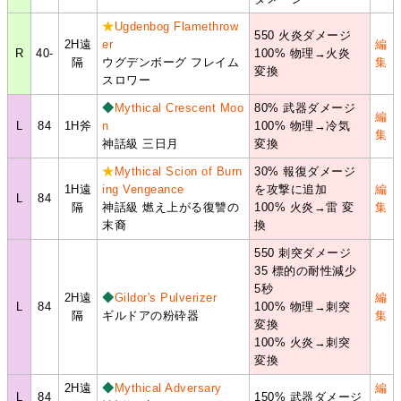
★
Ugdenbog Flamethrow
550 火炎ダメージ
2H遠
er
編
R
40-
100% 物理→火炎
隔
ウグデンボーグ フレイム
集
変換
スロワー
◆
Mythical Crescent Moo
80% 武器ダメージ
編
L
84
1H斧
n
100% 物理→冷気
集
神話級 三日月
変換
★
Mythical Scion of Burn
30% 報復ダメージ
1H遠
ing Vengeance
を攻撃に追加
編
L
84
隔
神話級 燃え上がる復讐の
100% 火炎→雷 変
集
末裔
換
550 刺突ダメージ
35 標的の耐性減少
5秒
2H遠
◆
Gildor's Pulverizer
編
L
84
100% 物理→刺突
隔
ギルドアの粉砕器
集
変換
100% 火炎→刺突
変換
2H遠
◆
Mythical Adversary
編
L
84
150% 武器ダメージ