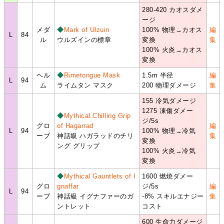
280-420 カオスダメ
ージ
メダ
◆
Mark of Ulzuin
100% 物理→カオス
編
L
84
ル
ウルズインの標章
変換
集
100% 火炎→カオス
変換
ヘル
◆
Rimetongue Mask
1.5m 半径
編
L
94
ム
ライムタン マスク
200 物理ダメージ
集
155 冷気ダメージ
1275 凍傷ダメー
◆
Mythical Chilling Grip
ジ/5s
グロ
of Hagarrad
編
L
94
100% 物理→冷気
ーブ
神話級 ハガラッドのチリ
集
変換
ング グリップ
100% 火炎→冷気
変換
◆
Mythical Gauntlets of I
1600 燃焼ダメー
グロ
gnaffar
ジ/5s
編
L
94
ーブ
神話級 イグナファーのガ
-8% スキルエナジー
集
ントレット
コスト
600 生命力ダメージ