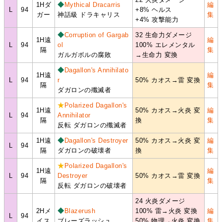
1Hダ
◆
Mythical Dracarris
編
L
94
+8% ヘルス
ガー
神話級 ドラキャリス
集
+4% 攻撃能力
◆
Corruption of Gargab
32 生命力ダメージ
1H遠
編
L
94
ol
100% エレメンタル
隔
集
ガルガボルの腐敗
→生命力 変換
◆
Dagallon's Annihilato
1H遠
編
L
94
r
50% カオス→雷 変換
隔
集
ダガロンの殲滅者
★
Polarized Dagallon's
1H遠
50% カオス→火炎 変
編
L
94
Annihilator
隔
換
集
反転 ダガロンの殲滅者
1H遠
◆
Dagallon's Destroyer
50% カオス→火炎 変
編
L
94
隔
ダガロンの破壊者
換
集
★
Polarized Dagallon's
1H遠
編
L
94
Destroyer
50% カオス→雷 変換
隔
集
反転 ダガロンの破壊者
24 火炎ダメージ
2Hメ
◆
Blazerush
100% 雷→火炎 変換
編
L
94
イス
ブレーズラッシュ
50% 物理→火炎 変換
集