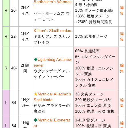
Barthollem's Warmau
4 最大標的数
2Hメ
l
編
R
20-
15% ダメージ修正総計
イス
バートホーレムズ ウ
集
+33% 燃焼ダメージ
ォーモール
+250% 持続時間延長
Kilrian's Skullbreaker
1Hメ
編
R
22-
キルリアンズ スカル
18% 武器ダメージ
イス
集
ブレイカー
66% 貫通確率
66 エレメンタルダメー
◆
Ugdenbog Arcanew
ジ
2H遠
eaver
編
R
40-
100% 物理→エレメン
隔
ウグデンボーグ アル
集
タル 変換
ケインウィーバー
100% カオス→エレメ
ンタル 変換
★
Mythical Alladrah's
36 火炎ダメージ
1Hダ
Spellblade
390 燃焼ダメージ/3s
編
L
84
ガー
神話級 アラドラーの
100% 雷→火炎 変換
集
魔法剣
100% 物理→火炎 変換
◆
Mythical Exonerat
1-110 雷ダメージ
1H遠
編
L
84
or
100% 物理→雷 変換