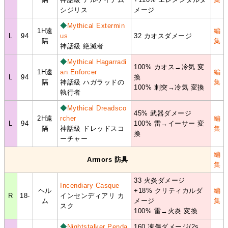
シジリス
メージ
◆
Mythical Extermin
1H遠
編
L
94
us
32 カオスダメージ
隔
集
神話級 絶滅者
◆
Mythical Hagarradi
100% カオス→冷気 変
1H遠
an Enforcer
編
L
94
換
隔
神話級 ハガラッドの
集
100% 刺突→冷気 変換
執行者
◆
Mythical Dreadsco
45% 武器ダメージ
2H遠
rcher
編
L
94
100% 雷→イーサー 変
隔
神話級 ドレッドスコ
集
換
ーチャー
編
Armors 防具
集
33 火炎ダメージ
Incendiary Casque
ヘル
+18% クリティカルダ
編
R
18-
インセンディアリ カ
ム
メージ
集
スク
100% 雷→火炎 変換
◆
Nightstalker Penda
160 凍傷ダメージ/2s