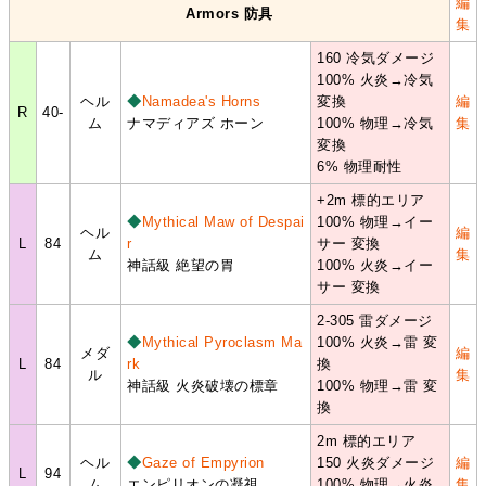
編
Armors 防具
集
160 冷気ダメージ
100% 火炎→冷気
ヘル
◆
Namadea's Horns
変換
編
R
40-
ム
ナマディアズ ホーン
100% 物理→冷気
集
変換
6% 物理耐性
+2m 標的エリア
◆
Mythical Maw of Despai
100% 物理→イー
ヘル
編
L
84
r
サー 変換
ム
集
神話級 絶望の胃
100% 火炎→イー
サー 変換
2-305 雷ダメージ
◆
Mythical Pyroclasm Ma
100% 火炎→雷 変
メダ
編
L
84
rk
換
ル
集
神話級 火炎破壊の標章
100% 物理→雷 変
換
2m 標的エリア
ヘル
◆
Gaze of Empyrion
150 火炎ダメージ
編
L
94
ム
エンピリオンの凝視
100% 物理→火炎
集