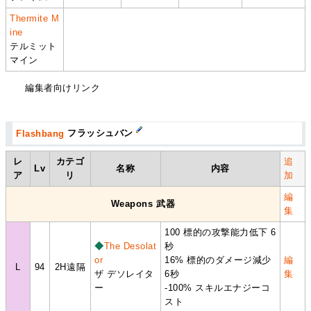
Thermite M
ine
テルミット
マイン
編集者向けリンク
Flashbang
フラッシュバン
レ
カテゴ
追
Lv
名称
内容
ア
リ
加
編
Weapons 武器
集
100 標的の攻撃能力低下 6
◆
The Desolat
秒
or
16% 標的のダメージ減少
編
L
94
2H遠隔
ザ デソレイタ
6秒
集
ー
-100% スキルエナジーコ
スト