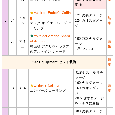
変換
★
Mask of Ember's Callin
124 火炎ダメージ
ヘル
g
編
L
94
124 カオスダメー
ム
マスク オブ エンバーズ コ
集
ジ
ーリング
◆
Mythical Arcane Shard
160-280 火炎ダメ
アミ
of Agrivix
編
L
94
ージ
ュ
神話級 アグリヴィックス
集
+8% ヘルス
のアルケイン シャード
編
Set Equipment セット装備
集
-0.2秒 スキルリチ
ャージ
160 火炎ダメージ
★
Ember's Calling
編
L
94
4 /4
160 カオスダメー
エンバーズ コーリング
集
ジ
20% 攻撃ダメージ
をヘルスに変換
380 火炎ダメージ