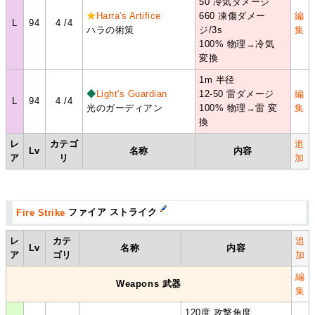
50 冷気ダメージ
★
Harra's Artifice
660 凍傷ダメー
編
L
94
4 /4
ハラの術策
ジ/3s
集
100% 物理→冷気
変換
1m 半径
◆
Light's Guardian
12-50 雷ダメージ
編
L
94
4 /4
光のガーディアン
100% 物理→雷 変
集
換
レ
カテゴ
追
Lv
名称
内容
ア
リ
加
Fire Strike
ファイア ストライク
レ
カテ
追
Lv
名称
内容
ア
ゴリ
加
編
Weapons 武器
集
120度 攻撃角度