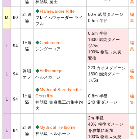
隔
神話級 魔王
集
◆
Flamewarder Rifle
2H遠
80% 武器ダメージ
編
M
90
フレイムウォーダー ライ
隔
0.5m 半径
集
フル
0.5m 半径
1800 燃焼ダメー
1H遠
◆
Cindercore
編
L
94
ジ/5s
隔
シンダーコア
集
100% 物理→火炎
変換
220 カオスダメージ
詠唱
◆
Hellscourge
編
L
94
1800 燃焼ダメー
オフ
ヘルスカージ
集
ジ/5s
◆
Mythical Barrelsmith's
1H遠
Crossfire
0.8m 半径
編
L
94
隔
神話級 銃身職工の集中砲
240 雷ダメージ
集
火
2m 半径
40% 報復ダメージ
2H遠
◆
Mythical Hellborne
編
L
94
を攻撃に追加
隔
神話級 ヘルボーン
集
100% 物理→火炎