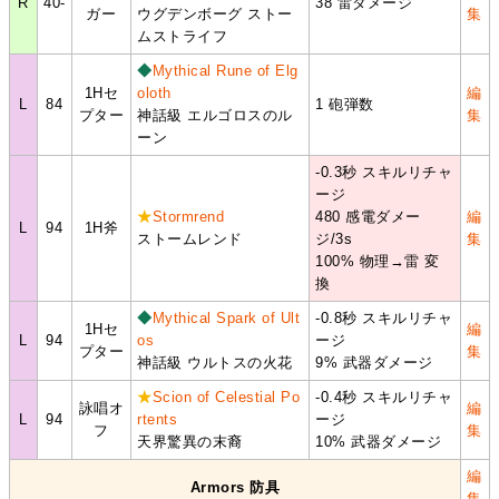
R
40-
38 雷ダメージ
ガー
ウグデンボーグ ストー
集
ムストライフ
◆
Mythical Rune of Elg
1Hセ
oloth
編
L
84
1 砲弾数
プター
神話級 エルゴロスのル
集
ーン
-0.3秒 スキルリチャ
ージ
★
Stormrend
480 感電ダメー
編
L
94
1H斧
ストームレンド
ジ/3s
集
100% 物理→雷 変
換
◆
Mythical Spark of Ult
-0.8秒 スキルリチャ
1Hセ
編
L
94
os
ージ
プター
集
神話級 ウルトスの火花
9% 武器ダメージ
★
Scion of Celestial Po
-0.4秒 スキルリチャ
詠唱オ
編
L
94
rtents
ージ
フ
集
天界驚異の末裔
10% 武器ダメージ
編
Armors 防具
集