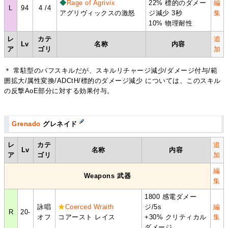
◆
Rage of Agrivix
22% 標的のダメー
編
L
94
4 /4
アグリヴィックスの激怒
ジ減少 3秒
集
10% 物理耐性
レ
カテ
追
Lv
名称
内容
ア
ゴリ
加
＊ 常駐型のバフスキルだが、スキルリチャージ減少/ダメージ付与/範
囲拡大/属性変換/ADCtH/標的のダメージ減少 については、このスキル
の反撃AoE部分に対する効果付与。
Grenado
グレネイド
レ
カテ
追
Lv
名称
内容
ア
ゴリ
加
編
Weapons 武器
集
1800 感電ダメー
詠唱
★
Coerced Wraith
ジ/5s
編
R
20-
オフ
コアースト レイス
+30% クリティカル
集
ダメージ