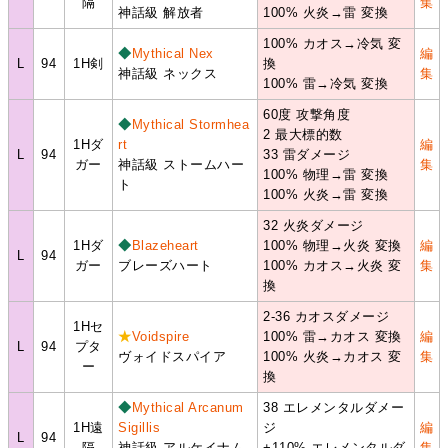
隔
集
神話級 解放者
100% 火炎→雷 変換
100% カオス→冷気 変
◆
Mythical Nex
編
L
94
1H剣
換
神話級 ネックス
集
100% 雷→冷気 変換
60度 攻撃角度
◆
Mythical Stormhea
2 最大標的数
1Hダ
rt
編
L
94
33 雷ダメージ
ガー
神話級 ストームハー
集
100% 物理→雷 変換
ト
100% 火炎→雷 変換
32 火炎ダメージ
1Hダ
◆
Blazeheart
100% 物理→火炎 変換
編
L
94
ガー
ブレーズハート
100% カオス→火炎 変
集
換
2-36 カオスダメージ
1Hセ
★
Voidspire
100% 雷→カオス 変換
編
L
94
プタ
ヴォイドスパイア
100% 火炎→カオス 変
集
ー
換
◆
Mythical Arcanum
38 エレメンタルダメー
1H遠
Sigillis
ジ
編
L
94
隔
神話級 アルケイナム
+110% エレメンタルダ
集