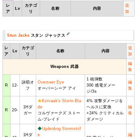
レ
カテゴ
追
Lv
名称
内容
ア
リ
加
Stun Jacks
スタン ジャックス
レ
カテゴ
追
Lv
名称
内容
ア
リ
加
編
Weapons 武器
集
1 砲弾数
詠唱オ
Overseer Eye
編
R
12-
300 感電ダメー
フ
オーバーシーア アイ
集
ジ/3s
★
Korvaak's Storm-Bla
4% 攻撃ダメージを
1Hダ
de
ヘルスに変換
編
R
20-
ガー
コルヴァークズ ストー
+24% クリティカル
集
ム-ブレイド
ダメージ
◆
Ugdenbog Stormstrif
1Hダ
e
編