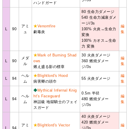
ハンドガード
80 生命力ダメージ
540 生命力減衰ダメ
ージ/3s
アミ
★
Venomfire
編
L
90
100% 火炎→生命力
ュ
劇毒炎
集
変換
100% カオス→生命
力 変換
★
Mark of Burning Shad
30 火炎ダメージ
メダ
編
L
90
ows
360 燃焼ダメー
ル
集
燃え盛る影の標章
ジ/3s
ヘル
★
Blightlord's Hood
編
L
94
55 火炎ダメージ
ム
病害卿の頭巾
集
◆
Mythical Infernal Knig
0.5m 半径
ヘル
ht's Faceguard
編
L
94
480 燃焼ダメー
ム
神話級 地獄騎士のフェイ
集
ジ/3s
スガード
40 火炎ダメージ
420 燃焼ダメー
アミ
★
Blightlord's Vector
編
L
94
ジ/3s