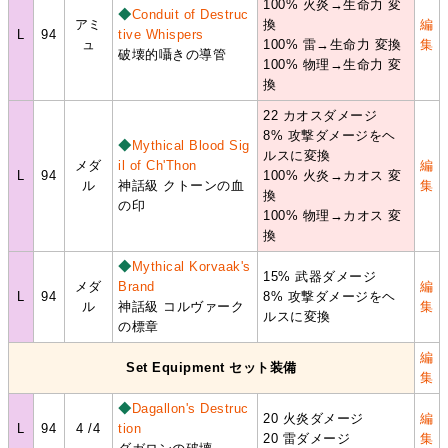
100% 火炎→生命力 変
◆
Conduit of Destruc
アミ
換
編
L
94
tive Whispers
ュ
100% 雷→生命力 変換
集
破壊的囁きの導管
100% 物理→生命力 変
換
22 カオスダメージ
8% 攻撃ダメージをヘ
◆
Mythical Blood Sig
ルスに変換
メダ
il of Ch'Thon
編
L
94
100% 火炎→カオス 変
ル
神話級 クトーンの血
集
換
の印
100% 物理→カオス 変
換
◆
Mythical Korvaak's
15% 武器ダメージ
メダ
Brand
編
L
94
8% 攻撃ダメージをヘ
ル
神話級 コルヴァーク
集
ルスに変換
の標章
編
Set Equipment セット装備
集
◆
Dagallon's Destruc
20 火炎ダメージ
編
L
94
4 /4
tion
20 雷ダメージ
集