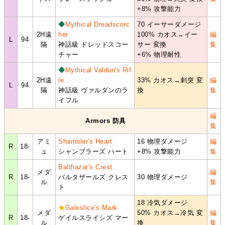
+8% 攻撃能力
◆
Mythical Dreadscorc
70 イーサーダメージ
2H遠
her
100% カオス→イー
編
L
94
隔
神話級 ドレッドスコー
サー 変換
集
チャー
+6% 物理耐性
◆
Mythical Valdun's Rif
2H遠
le
33% カオス→刺突 変
編
L
94
隔
神話級 ヴァルダンのラ
換
集
イフル
編
Armors 防具
集
アミ
Shambler's Heart
16 物理ダメージ
編
R
18-
ュ
シャンブラーズ ハート
+8% 攻撃能力
集
Balthazar's Crest
メダ
編
R
18-
バルタザールズ クレス
30 物理ダメージ
ル
集
ト
18 冷気ダメージ
★
Galeslice's Mark
メダ
50% カオス→冷気 変
編
R
18-
ゲイルスライシズ マー
ル
換
集