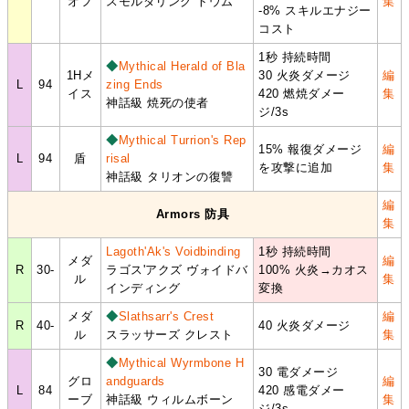
オフ
スモルダリング トウム
集
-8% スキルエナジー
コスト
1秒 持続時間
◆
Mythical Herald of Bla
1Hメ
30 火炎ダメージ
編
L
94
zing Ends
イス
420 燃焼ダメー
集
神話級 焼死の使者
ジ/3s
◆
Mythical Turrion's Rep
15% 報復ダメージ
編
L
94
盾
risal
を攻撃に追加
集
神話級 タリオンの復讐
編
Armors 防具
集
Lagoth'Ak's Voidbinding
1秒 持続時間
メダ
編
R
30-
ラゴス'アクズ ヴォイドバ
100% 火炎→カオス
ル
集
インディング
変換
メダ
◆
Slathsarr's Crest
編
R
40-
40 火炎ダメージ
ル
スラッサーズ クレスト
集
◆
Mythical Wyrmbone H
30 電ダメージ
グロ
andguards
編
L
84
420 感電ダメー
ーブ
神話級 ウィルムボーン
集
ジ/3s