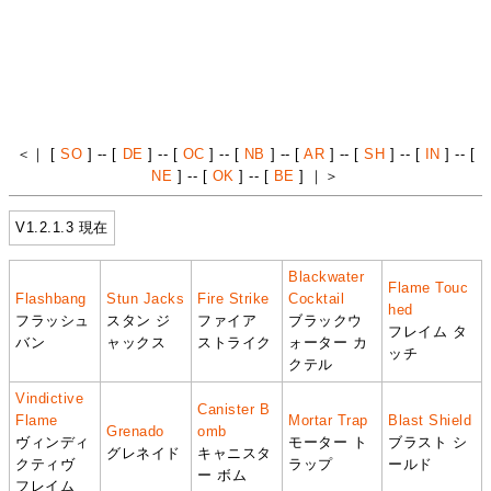
＜｜ [
SO
] -- [
DE
] -- [
OC
] -- [
NB
] -- [
AR
] -- [
SH
] -- [
IN
] -- [
NE
] -- [
OK
] -- [
BE
] ｜＞
V1.2.1.3 現在
Blackwater
Flame Touc
Flashbang
Stun Jacks
Fire Strike
Cocktail
hed
フラッシュ
スタン ジ
ファイア
ブラックウ
フレイム タ
バン
ャックス
ストライク
ォーター カ
ッチ
クテル
Vindictive
Canister B
Flame
Mortar Trap
Blast Shield
Grenado
omb
ヴィンディ
モーター ト
ブラスト シ
グレネイド
キャニスタ
クティヴ
ラップ
ールド
ー ボム
フレイム