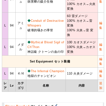
ュ
病害卿の媒介生物
集
100% カオス→火炎
変換
60 雷ダメージ
◆
Conduit of Destructive
100% カオス→雷
アミ
編
L
94
Whispers
変換
ュ
集
破壊的囁きの導管
100% 火炎→雷 変
換
◆
Mythical Blood Sigil of
100 カオスダメージ
メダ
編
L
94
Ch'Thon
100% 火炎→カオス
ル
集
神話級 クトーンの血の印
変換
編
Set Equipment セット装備
集
◆
The Infernal Champion
編
L
94
4 /4
110 火炎ダメージ
地獄のチャンピオン
集
レ
カテ
追
Lv
名称
内容
ア
ゴリ
加