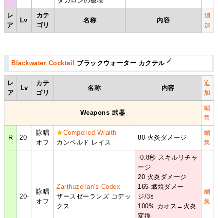
ダガロンの破壊
レ
カテ
追
Lv
名称
内容
ア
ゴリ
加
Blackwater Cocktail
ブラックウォーター カクテル
レ
カテ
追
Lv
名称
内容
ア
ゴリ
加
編
Weapons 武器
集
詠唱
★
Compelled Wraith
編
R
20-
80 火炎ダメージ
オフ
カンペルド レイス
集
-0.8秒 スキルリチャ
ージ
20 火炎ダメージ
Zarthuzellan's Codex
165 燃焼ダメー
詠唱
編
20-
ザースゼーランズ コデッ
ジ/3s
オフ
集
クス
100% カオス→火炎
変換