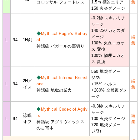
コロッサル フォートレス
1.5m 標的エリア
集
150 火炎ダメージ
-0.2秒 スキルリチ
ャージ
140-220 カオスダ
◆
Mythical Pagar's Betray
メージ
編
L
94
1H剣
al
100% 火炎→カオ
集
神話級 パガールの裏切り
ス 変換
100% 物理→カオ
ス 変換
560 燃焼ダメー
◆
Mythical Infernal Brimst
ジ/2s
2Hメ
編
L
94
one
+15% ヘルス
イス
集
神話級 地獄の業火
+260% 全報復ダメ
ージ
-0.3秒 スキルリチ
◆
Mythical Codex of Agriv
ャージ
詠唱
ix
編
L
94
100 火炎ダメージ
オフ
神話級 アグリヴィックス
集
720 燃焼ダメー
の古写本
ジ/3s