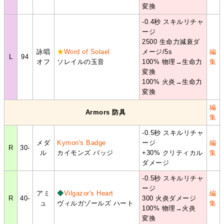
変換
-0.4秒 スキルリチャ
ージ
2500 生命力減衰ダ
詠唱
★
Word of Solael
メージ/5s
編
L
94
オフ
ソレイルの玉音
100% 物理→生命力
集
変換
100% 火炎→生命力
変換
編
Armors 防具
集
-0.5秒 スキルリチャ
メダ
Kymon's Badge
ージ
編
R
30-
ル
カイモンズ バッジ
+30% クリティカル
集
ダメージ
-0.5秒 スキルリチャ
ージ
アミ
◆
Vilgazor's Heart
編
R
40-
300 火炎ダメージ
ュ
ヴィルガゾールズ ハート
集
100% 物理→火炎
変換