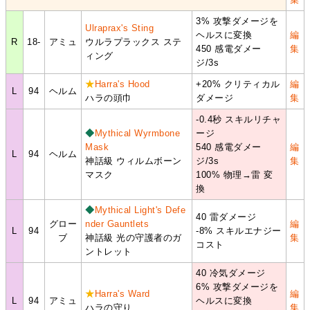
3% 攻撃ダメージを
Ulraprax's Sting
ヘルスに変換
編
R
18-
アミュ
ウルラプラックス ステ
450 感電ダメー
集
ィング
ジ/3s
★
Harra's Hood
+20% クリティカル
編
L
94
ヘルム
ハラの頭巾
ダメージ
集
-0.4秒 スキルリチャ
◆
Mythical Wyrmbone
ージ
Mask
540 感電ダメー
編
L
94
ヘルム
神話級 ウィルムボーン
ジ/3s
集
マスク
100% 物理→雷 変
換
◆
Mythical Light's Defe
40 雷ダメージ
グロー
nder Gauntlets
編
L
94
-8% スキルエナジー
ブ
神話級 光の守護者のガ
集
コスト
ントレット
40 冷気ダメージ
6% 攻撃ダメージを
★
Harra's Ward
編
L
94
アミュ
ヘルスに変換
ハラの守り
集