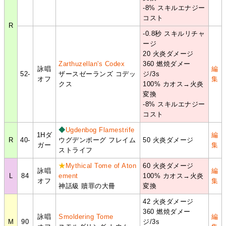
-8% スキルエナジー
コスト
R
-0.8秒 スキルリチャ
ージ
20 火炎ダメージ
Zarthuzellan's Codex
360 燃焼ダメー
詠唱
編
52-
ザースゼーランズ コデッ
ジ/3s
オフ
集
クス
100% カオス→火炎
変換
-8% スキルエナジー
コスト
◆
Ugdenbog Flamestrife
1Hダ
編
R
40-
ウグデンボーグ フレイム
50 火炎ダメージ
ガー
集
ストライフ
★
Mythical Tome of Aton
60 火炎ダメージ
詠唱
編
L
84
ement
100% カオス→火炎
オフ
集
神話級 贖罪の大冊
変換
42 火炎ダメージ
360 燃焼ダメー
詠唱
Smoldering Tome
編
M
90
ジ/3s