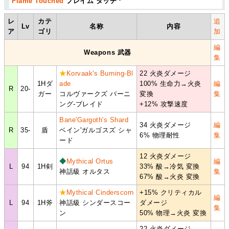
Flame Touched
フレイム タッチ
レ
カテ
追
Lv
名称
内容
ア
ゴリ
加
編
Weapons 武器
集
★
Korvaak's Burning-Bl
22 火炎ダメージ
1Hダ
ade
100% 生命力→火炎
編
R
20-
ガー
コルヴァークズ バーニ
変換
集
ング-ブレイド
+12% 攻撃速度
Bane'Gargoth's Shard
34 火炎ダメージ
編
R
35-
盾
ベイン'ガルゴスズ シャ
6% 物理耐性
集
ード
12 火炎ダメージ
◆
Mythical Ortus
編
L
94
1H剣
33% 酸→冷気 変換
神話級 オルタス
集
67% 酸→火炎 変換
★
Mythical Cinderscorn
+15% クリティカル
編
L
94
1H斧
神話級 シンダースコー
ダメージ
集
ン
50% 物理→火炎 変換
22 火炎ダメージ