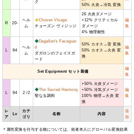
ク
50% 火炎→冷気 変換
26 火炎ダメージ
ヘル
★
Chosen Visage
+12% クリティカル
編
R
20-
ム
チョーズン ヴィジッジ
ダメージ
集
4% 物理耐性
◆
Dagallon's Faceguar
50% カオス→雷 変換
ヘル
d
編
L
94
50% カオス→火炎 変
ム
ダガロンのフェイスガ
集
換
ード
編
Set Equipment セット装備
集
+50% 火炎ダメージ
◆
The Sacred Harmony
+50% 冷気ダメージ
編
L
94
2 /2
聖なる調和
100% 物理→火炎 変
集
換
レ
カテ
追
Lv
名称
内容
ア
ゴリ
加
＊属性変換を付与する物については、術者本人にグローバル変換効果