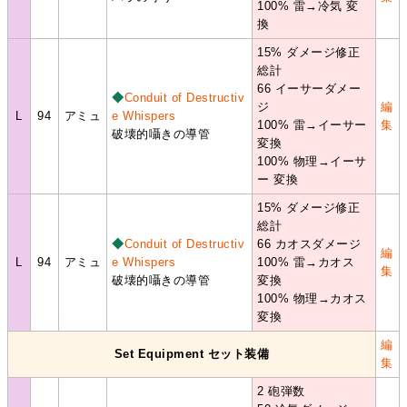
100% 雷→冷気 変
換
15% ダメージ修正
総計
66 イーサーダメー
◆
Conduit of Destructiv
ジ
編
L
94
アミュ
e Whispers
100% 雷→イーサー
集
破壊的囁きの導管
変換
100% 物理→イーサ
ー 変換
15% ダメージ修正
総計
◆
Conduit of Destructiv
66 カオスダメージ
編
L
94
アミュ
e Whispers
100% 雷→カオス
集
破壊的囁きの導管
変換
100% 物理→カオス
変換
編
Set Equipment セット装備
集
2 砲弾数