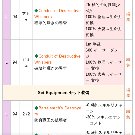
25 標的の耐性減少
◆
Conduit of Destructive
5秒
アミ
編
L
94
Whispers
100% 物理→生命力
ュ
集
破壊的囁きの導管
変換
100% 火炎→生命力
変換
1m 半径
600 イーサーダメー
◆
Conduit of Destructive
ジ
アミ
編
L
94
Whispers
100% 物理→イーサ
ュ
集
破壊的囁きの導管
ー 変換
100% 火炎→イーサ
ー 変換
編
Set Equipment セット装備
集
-0.4秒 スキルリチャ
◆
Barrelsmith's Destroye
ージ
編
L
94
2 /2
rs
-30% スキルエナジ
集
銃身職工の破壊者
ーコスト
-0.5秒 スキルリチャ