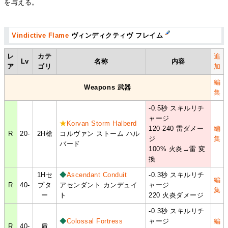
を与える。
Vindictive Flame
ヴィンディクティヴ フレイム
レ
カテ
追
Lv
名称
内容
ア
ゴリ
加
編
Weapons 武器
集
-0.5秒 スキルリチ
ャージ
★
Korvan Storm Halberd
120-240 雷ダメー
編
R
20-
2H槍
コルヴァン ストーム ハル
ジ
集
バード
100% 火炎→雷 変
換
1Hセ
◆
Ascendant Conduit
-0.3秒 スキルリチ
編
R
40-
プタ
アセンダント カンデュイ
ャージ
集
ー
ト
220 火炎ダメージ
-0.3秒 スキルリチ
◆
Colossal Fortress
ャージ
編
R
40-
盾