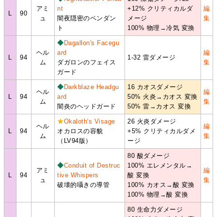
アミ
nt
+12% クリティカルダ
編
L
90
ュ
闇夜隠密のペンダン
メージ
集
ト
100% 物理→冷気 変換
◆
Dagallon's Facegu
ヘル
ard
編
L
94
1-32 雷ダメージ
ム
ダガロンのフェイス
集
ガード
◆
Darkblaze Headgu
16 カオスダメージ
ヘル
編
L
94
ard
50% 火炎→カオス 変換
ム
集
闇炎のヘッドガード
50% 雷→カオス 変換
★
Okaloth's Visage
26 火炎ダメージ
ヘル
編
L
94
オカロスの容貌
+5% クリティカルダメ
ム
集
（LV94版）
ージ
80 酸ダメージ
◆
Conduit of Destruc
100% エレメンタル→
アミ
編
L
94
tive Whispers
酸 変換
ュ
集
破壊的囁きの導管
100% カオス→酸 変換
100% 物理→酸 変換
80 生命力ダメージ