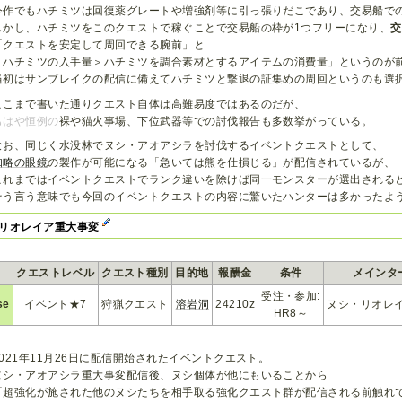
今作でもハチミツは回復薬グレートや増強剤等に引っ張りだこであり、交易船で
しかし、ハチミツをこのクエストで稼ぐことで交易船の枠が1つフリーになり、
交
「クエストを安定して周回できる腕前」と
「ハチミツの入手量＞ハチミツを調合素材とするアイテムの消費量」というのが
当初はサンブレイクの配信に備えてハチミツと撃退の証集めの周回というのも選
ここまで書いた通りクエスト自体は高難易度ではあるのだが、
もはや恒例の
裸や猫火事場、下位武器等での討伐報告も多数挙がっている。
なお、同じく水没林でヌシ・アオアシラを討伐するイベントクエストとして、
知略の眼鏡
の製作が可能になる「急いては熊を仕損じる」が配信されているが、
これまではイベントクエストでランク違いを除けば同一モンスターが選出される
そう言う意味でも今回のイベントクエストの内容に驚いたハンターは多かったよ
リオレイア重大事変
クエストレベル
クエスト種別
目的地
報酬金
条件
メインタ
受注・参加:
se
イベント★7
狩猟クエスト
溶岩洞
24210z
ヌシ・リオレ
HR8～
2021年11月26日に配信開始されたイベントクエスト。
ヌシ・アオアシラ重大事変配信後、ヌシ個体が他にもいることから
「超強化が施された他のヌシたちを相手取る強化クエスト群が配信される前触れ