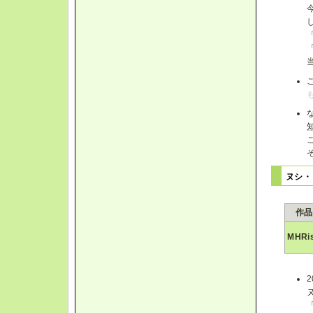
ヌシ・
作品
MHRi