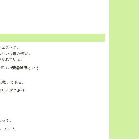
クエスト群。
しという面が強い。
継がれている。
ら直々の
緊急通達
という
事態)」である。
定
サイズであり、
、
だろう。
いいので、