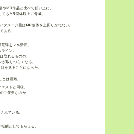
級やMR作品と比べて低い上に、
してもMR個体以上に脅威。
いダメージ量はMR個体を上回りかねない。
である。
爆竜弾をフル活用、
のライン。
ンは取れるものの、
ンが取りづらくなる。
い目を見ることになった。
ことは困難。
クエストと同様。
へのご褒美なのか、
信されている。
数が報酬としてもらえる。