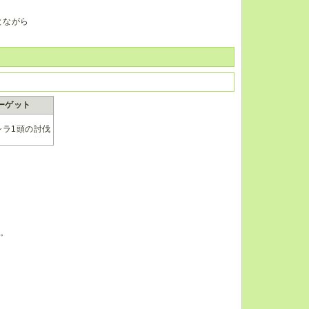
とながら
ーゲット
シラ1頭の討伐
。