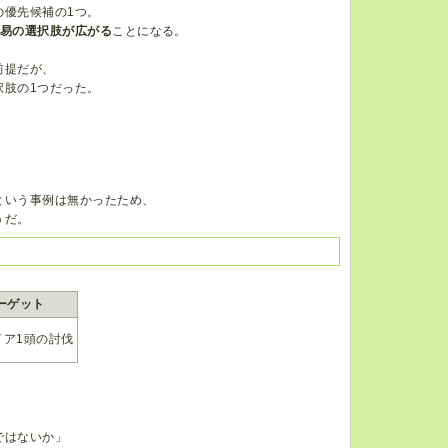
の優先候補の1つ。
易の選択肢が広がる
ことになる。
前提だが、
択肢の1つだった。
という事例は無かったため、
うだ。
ーゲット
イア1頭の討伐
ではないか」