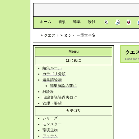
[
ホーム
|
新規
|
編集
|
添付
]
>
クエスト
> ヌシ・○○重大事変
Menu
クエス
Last-mod
はじめに
編集ルール
カテゴリ分類
編集議論場
編集議論の前に
雑談板
旧編集議論過去ログ
管理・要望
カテゴリ
シリーズ
モンスター
環境生物
アイテム