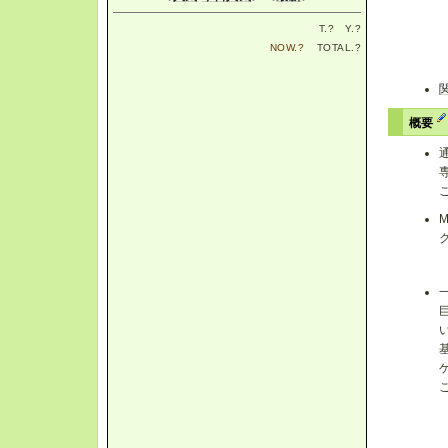
T.
?
Y.
?
NOW.
?
TOTAL.
?
概要