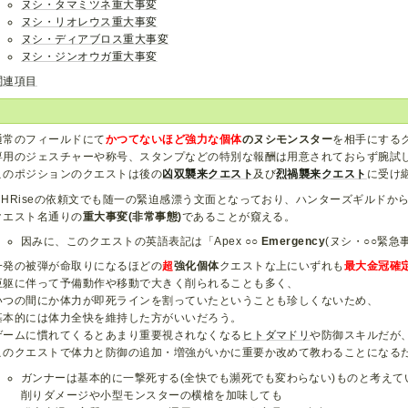
ヌシ・タマミツネ重大事変
ヌシ・リオレウス重大事変
ヌシ・ディアブロス重大事変
ヌシ・ジンオウガ重大事変
関連項目
通常のフィールドにて
かつてないほど強力な個体
のヌシモンスター
を相手にする
専用のジェスチャーや称号、スタンプなどの特別な報酬は用意されておらず腕試
このポジションのクエストは後の
凶双襲来クエスト
及び
烈禍襲来クエスト
に受け
MHRiseの依頼文でも随一の緊迫感漂う文面となっており、ハンターズギルドか
クエスト名通りの
重大事変(非常事態)
であることが窺える。
因みに、このクエストの英語表記は「Apex ○○
Emergency
(ヌシ・○○緊急
一発の被弾が命取りになるほどの
超
強化個体
クエストな上にいずれも
最大金冠確
巨躯に伴って予備動作や移動で大きく削られることも多く、
いつの間にか体力が即死ラインを割っていたということも珍しくないため、
基本的には体力全快を維持した方がいいだろう。
ゲームに慣れてくるとあまり重要視されなくなる
ヒトダマドリ
や防御スキルだが
このクエストで体力と防御の追加・増強がいかに重要か改めて教わることになる
ガンナーは基本的に一撃死する(全快でも瀕死でも変わらない)ものと考えて
削りダメージや小型モンスターの横槍を加味しても