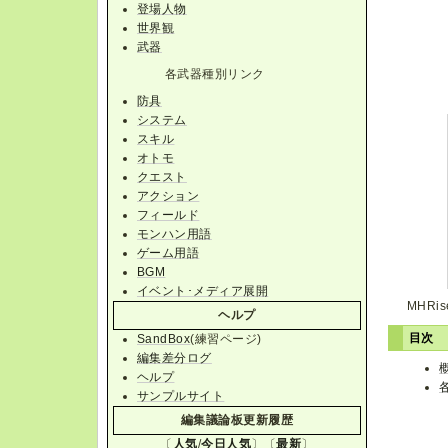
登場人物
世界観
武器
各武器種別リンク
防具
システム
スキル
オトモ
クエスト
アクション
フィールド
モンハン用語
ゲーム用語
BGM
イベント･メディア展開
MHR
ヘルプ
目次
SandBox
(練習ページ)
編集差分ログ
ヘルプ
サンプルサイト
編集議論板更新履歴
〔
人気
/
今日人気
〕〔
最新
〕