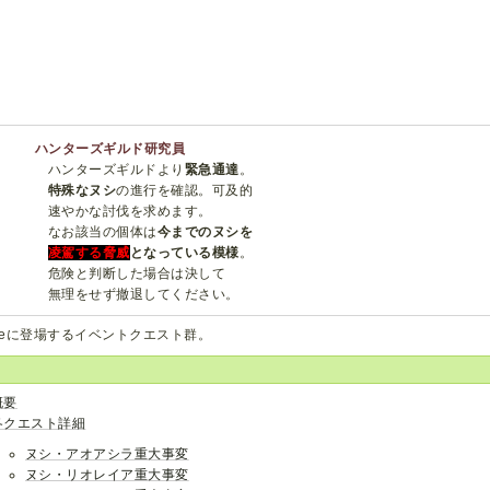
ハンターズギルド研究員
ハンターズギルドより
緊急通達
。
特殊なヌシ
の進行を確認。可及的
速やかな討伐を求めます。
なお該当の個体は
今までのヌシを
凌駕する脅威
となっている模様
。
危険と判断した場合は決して
無理をせず撤退してください。
iseに登場するイベントクエスト群。
概要
各クエスト詳細
ヌシ・アオアシラ重大事変
ヌシ・リオレイア重大事変