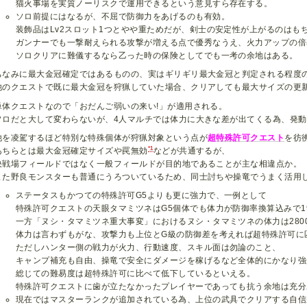
猫火事場を実質ノーリスクで運用できるという意見すら存在する。
ソロ前提にはなるが、不屈で防御力をあげるのも有効。
装飾品はLv2スロット1つとやや重ためだが、剣士の安定性が上がるのはも
ガンナーでも一撃耐えられる攻撃が増える点で優秀なうえ、火力アップの倍
ソロクリアに難儀するなら乙った時の保険としてでも一考の余地はある。
ちなみに最大金冠確定ではあるものの、実はギリギリ最大金冠と判定される程度
他のクエストで既に最大金冠を狩猟していた場合、クリアしても最大サイズの更
単体クエストなので「おだんご弱いの来い!」が適用される。
ソロだと大して変わらないが、4人マルチでは体力に大きな差が出てくる為、発
他を凌駕するほど特別な特殊個体が狩猟対象という点が
超特殊許可クエスト
を彷
*1
あちらとは最大金冠確定サイズや罠無効
などが共通するが、
決戦場フィールドではなく一般フィールドが目的地であることが主な相違点か。
また野良モンスターも普通にうろついているため、同士討ちや操竜でうまく活用
ステータスもかつての特殊許可G5よりも更に強力で、一例として
特殊許可クエストの天眼タマミツネはG5個体でも体力が防御率換算込みで190
一方「ヌシ・タマミツネ重大事変」におけるヌシ・タマミツネの体力は2800
体力は言わずもがな、攻撃力も上位とG級の防御差を考えれば超特殊許可に
ただしハンター側の戦力が火力、行動速度、スキル面は勿論のこと、
キャンプ補充も自由、操竜で安全にダメージを稼げるなど全体的にかなり強
総じての難易度は超特殊許可に比べて低下しているといえる。
特殊許可クエストに歯が立たなかったプレイヤーであっても抗う余地は充分
現在ではマスターランクが追加されている為、上位の武具でクリアする自信