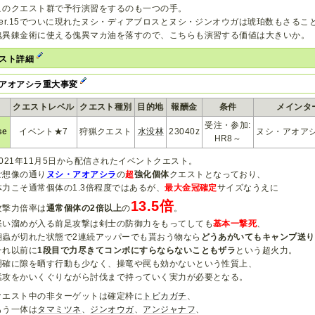
このクエスト群で予行演習をするのも一つの手。
Ver.15でついに現れたヌシ・ディアブロスとヌシ・ジンオウガは琥珀数もさるこ
傀異錬金術に使える傀異マカ油を落すので、こちらも演習する価値は大きいか。
スト詳細
アオアシラ重大事変
クエストレベル
クエスト種別
目的地
報酬金
条件
メインタ
受注・参加:
se
イベント★7
狩猟クエスト
水没林
23040z
ヌシ・アオア
HR8～
2021年11月5日から配信されたイベントクエスト。
ご想像の通り
ヌシ・アオアシラ
の
超
強化個体
クエストとなっており、
体力こそ通常個体の1.3倍程度ではあるが、
最大金冠確定
サイズなうえに
13.5倍
攻撃力倍率は
通常個体の2倍以上
の
。
軽い溜めが入る前足攻撃は剣士の防御力をもってしても
基本一撃死
、
翔蟲が切れた状態で2連続アッパーでも貰おう物なら
どうあがいてもキャンプ送り
それ以前に
1段目で力尽きてコンボにすらならないこともザラ
という超火力。
明確に隙を晒す行動も少なく、操竜や罠も効かないという性質上、
猛攻をかいくぐりながら討伐まで持っていく実力が必要となる。
クエスト中の非ターゲットは確定枠に
トビカガチ
、
もう一体は
タマミツネ
、
ジンオウガ
、
アンジャナフ
、