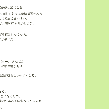
ば多少は楽になる。
ン耐性に対する救済措置だろう。
には組み込みやすい。
は、地味に今回が初となる。
れば即死はしなくなる。
方が早いだろう。
パターンであれば
リの群生地があり、
鉄蟲糸技も狙いやすくなる。
なる。
ことになるため、
物のクエストに劣ることになる。
る。