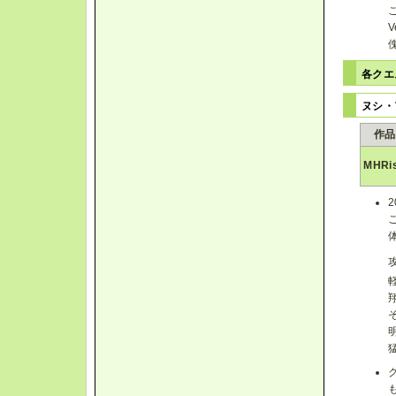
各クエ
ヌシ・
作品
MHRi