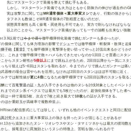
先にマスターランクで装備を整えて挑む手もある。
しかし、マスターランク装備でも火力はともかく防御力の伸びが過去作のG
実は攻撃力に関しては
MR通常個体＜重大事変ヌシ
であり、行動の強さから
タフネスも数値こそMR通常個体の7割程度と低いのだが、
状態異常耐性も高く操竜・罠使用も不可であり、実力で削らなければならな
以上のことから、マスターランク装備があっても一寸の油断も出来ない強敵
er.3.9以前では
今まで通り
徹甲榴弾特化装備で挑むガンナーも多かったが、
どの個体に関しても体力増加の影響で
ドシュー
では徹甲榴弾・斬裂弾・散弾と起
金獅子砲【重雷】
でも徹甲榴弾と竜撃弾を使い切ってやっと討伐出来るかどうか
更に、これまで徹甲榴弾で散々ハメられてきたせいなのか1回目こそ普通にスタ
そこからスタン耐性が
5倍以上
にまで跳ね上がるため、2回目以降から一気にスタ
きっちり狙えば5~6回はスタンを取れるが、今までのノリで挑んだガンナーは痛
他武器種の場合は雷やられを活用しなければ2回目のスタンはほぼ不可能に近く、
マルチでは耐性値が
更に4倍
になるため徹甲榴弾ですら2回目以降のスタンを取る
報酬にて
百竜撃退の証・九
が入手できるのは他のヌシを討伐対象としたイベント
これまでのヌシ系イベクエでは最大でも5枚だったのが、超強化個体を下した者
今回は一枠で最低5枚、次点で7枚と続き最大で
10枚
もの証が入手できる。
そのほか重鎧玉が高確率で複数枠並ぶ。
MHRiseの配信形式にしては珍しく、いずれも他のイベントクエストと同日に配
傀異討究クエスト
に重大事変以上の強さを持ったヌシが混じることがあるが
Ver.13から追加されたヌシ・リオレウスやヌシ・タマミツネからは最大の琥珀
しかし、操竜並びに罠無効というヌシの特徴上、苦戦を強いられるので