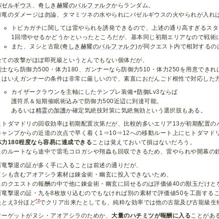
バゼルギウス
、
奇しき赫耀のバルファルク
からランダム。
操竜のダメージは勿論、タマミツネの水やられにバゼルギウスの火やられが入れ
トビカガチに関しては雷やられを誘発できるので、上述の通り高すぎるスタ
1回増やせるかどうかといったところだが、基本同じ初期エリアなので戦術
また、ヌシと古龍(
奇しき赫耀のバルファルク
)が同クエスト内で相対するの
全ての攻撃がほぼ即死級というとんでもない個体だが、
剣士なら防御力500・体力180、ガンナーなら防御力510・体力250を用意でき
とはいえガンナーの条件は非常に厳しいので、素直におだんごド根性で対応した
カイザークラウンを主軸にしたテンプレ装備+
防御
Lv3ならば
護符爪＆短期催眠術込みで防御力500近辺に到達可能。
あるいは
精霊の加護
か確定気絶技対策に気絶無効という選択肢もある。
ヒトダマドリの回収効率は初期配置次第だが、比較的多いエリア13が初期配置の
キャンプからの近道の次点で早く着く1⇒10⇒12への移動ルート上にヒトダマド
体力180程度なら容易に達成できる
ことは覚えておいて損はないだろう。
このルートなら途中で雷毛コロガシや翔蟲も回収できるため、雷やられや開幕の
百竜撃退の証が多く手に入ることは前述の通りだが、
ヌシも含むアオアシラ素材は錬金術・幽玄に投入できないため、
このクエストの報酬の中で他に錬金術・幽玄に回せるのは評価値40の獣玉だけと
百竜撃退の証・九を8枚放り込むのでもなければ別の素材で評価値50を工面する
*2
たとえ3分ほど
でクリア出来たとしても、純粋な効率では他の古龍及び古龍級生
ターゲットがヌシ・アオアシラのためか、
大量の
ハチミツ
が報酬に入る
ことがあ