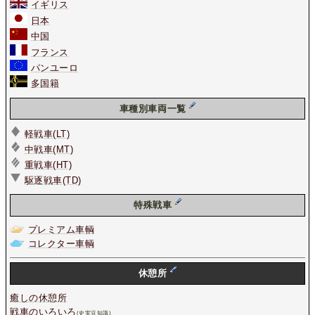
イギリス
日本
中国
フランス
パンユーロ
多国籍
車種別車両一覧
軽戦車(LT)
中戦車(MT)
重戦車(HT)
駆逐戦車(TD)
特殊戦車
プレミアム車輌
コレクター車輌
休憩所
癒しの休憩所
戦車のいろいろ
(史実豆知識)