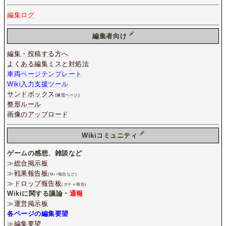
編集ログ
編集者向け
編集・投稿する方へ
よくある編集ミスと対処法
車両ページテンプレート
Wiki入力支援ツール
サンドボックス
(練習ページ)
整形ルール
画像のアップロード
Wikiコミュニティ
ゲームの感想、雑談など
≫
総合掲示板
≫
戦果報告板
(Mバ報告など)
≫
ドロップ報告板
(ガチャ報告)
Wikiに関する議論・
通報
≫
運営掲示板
各ページの編集要望
≫
編集要望