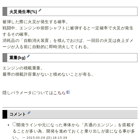
火災発生率(%)
被弾した際に火災が発生する確率。
戦闘中、エンジンや前部シャフトに被弾すると一定確率で火災が発生
するその確率。
消耗品の「自動消火装置」を積んでおけば、一回目の火災は炎上ダメ
ージが入る前に自動的に即時消火してくれる。
重量(kg)
エンジンの積載重量。
履帯の積載許容量がないと積めないことが有る。
隠しパラメータについては
こちら
コメント
開発ラインや元になった車体から「共通のエンジン」を搭載す
ることが多い為、開発を進めておくと乗り出しが楽になる事が多
い。 --
2015-03-29 (日) 18:15:39