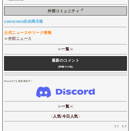
外部コミュニティ
zawazawa自由掲示板
公式ニュースやリーク情報
≫
外部ニュース
≫
一覧
≪
最新のコメント
(車輌/その他)
Discordでも更新通知中！
≫
一覧
≪
〔
人気
/
今日人気
〕
T.
?
Y.
?