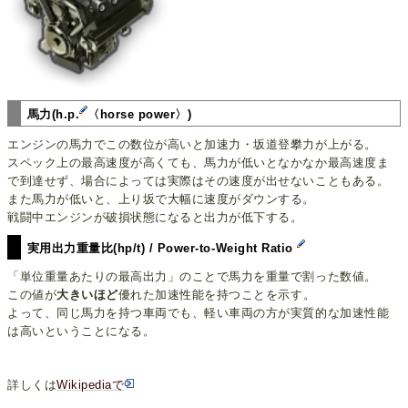
馬力(h.p.
〈horse power〉)
エンジンの馬力でこの数位が高いと加速力・坂道登攀力が上がる。
スペック上の最高速度が高くても、馬力が低いとなかなか最高速度ま
で到達せず、場合によっては実際はその速度が出せないこともある。
また馬力が低いと、上り坂で大幅に速度がダウンする。
戦闘中エンジンが破損状態になると出力が低下する。
実用出力重量比(hp/t) / Power-to-Weight Ratio
「単位重量あたりの最高出力」のことで馬力を重量で割った数値。
この値が
大きいほど
優れた加速性能を持つことを示す。
よって、同じ馬力を持つ車両でも、軽い車両の方が実質的な加速性能
は高いということになる。
詳しくは
Wikipediaで