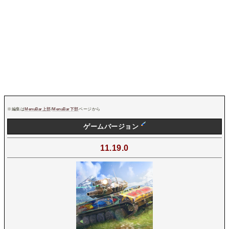
※編集は
MenuBar上部
/
MenuBar下部
ページから
ゲームバージョン
11.19.0