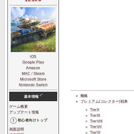
iOS
Google Play
Amazon
MAC
/
Steam
Microsoft Store
Nintendo Switch
概略
基本情報
プレミアム(コレクター)戦車
ゲーム概要
TierX
アップデート情報
TierIX
初心者向けトップ
TierVIII
TierVII
画面説明
TierVI