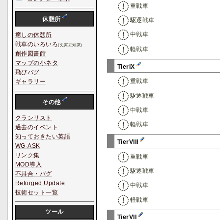
重戦車
休憩所
駆逐戦車
中戦車
癒しの休憩所
戦車のいろいろ
(史実豆知識)
軽戦車
創作図書館
マップの小ネタ
TierIX
飛びバグ
重戦車
ギャラリー
駆逐戦車
その他
中戦車
クランリスト
軽戦車
過去のイベント
知っておきたい英語
TierVIII
WG-ASK
リンク集
重戦車
MOD導入
駆逐戦車
不具合・バグ
Reforged Update
中戦車
技術セット一覧
軽戦車
ツール
TierVII