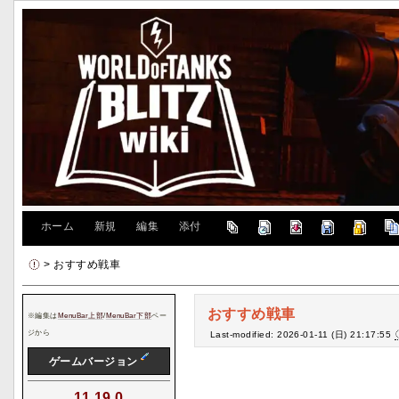
[
ホーム
|
新規
|
編集
|
添付
]
> おすすめ戦車
おすすめ戦車
※編集は
MenuBar上部
/
MenuBar下部
ペー
ジから
Last-modified: 2026-01-11 (日) 21:17:55
ゲームバージョン
11.19.0