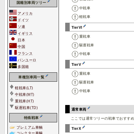
国籍別車両ツリー
中戦車
アメリカ
軽戦車
ドイツ
ソ連
TierVI
イギリス
重戦車
日本
駆逐戦車
中国
フランス
中戦車
パンユーロ
TierV
多国籍
重戦車
車種別車両一覧
駆逐戦車
軽戦車(LT)
中戦車
中戦車(MT)
重戦車(HT)
駆逐戦車(TD)
通常車両
特殊戦車
ここでは通常ツリーの戦車でおすす
プレミアム車輌
TierX
コレクター車輌