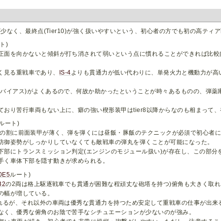
少なく、最終点(Tier10)が強く扱いやすいという、初心者の方でも初の高テ
ト)
正面を向かないと傾斜が打ち消されて弱いという点に慣れることができれば比較
でよく見る重戦車であり、
IS-4
よりも貫通力が低い代わりに、単発火力と機動力が高
連バイアス)がよくあるので、何故か助かったということが時々あるものの、弾薬
おり苦行車両もない上に、癖の強い楔形装甲はtier8以降からなのも相まって、
ルート)
の割に前面装甲が薄く、弾を弾くには昼飯・豚飯のテクニックが必須で初心者
防御姿勢がしっかりしていなくても敵戦車の弾丸を弾くことが可能になった。
下部にトランスミッション判定(エンジンのモジュール扱い)が存在し、この部分
手く車体下部を隠す動きが求められる。
0E5
ルート)
32
の2両は格上駆逐戦車でも貫通が困難な程頑丈な砲塔を持つ)俯角も大きく取
の幅が増している。
れるが、それ以外の車両は優秀な貫通力を持つため安定して重戦車の仕事が出来
なく、優秀な俯角のお陰で苦手なシチュエーションが少ないのが強み。