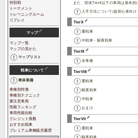
特別戦
また、現状Tier4以下の車両は基
トーナメント
入手方法について(超初心者向け
トレーニングルーム
リプレイ
TierX
重戦車
マップ
中戦車・駆逐戦車
マップ一覧
マップの見かた
TierIX
マップリスト
全車種
戦車について
TierVIII
車体装備
重戦車
車種別特徴
駆逐戦車
車種別テクニック
中戦車
要注意車両
性能ランキング
おまけ
車両性能比較
クレジット係数
TierVII
おすすめ戦車
重戦車
プレミアム車輌販売履歴
駆逐戦車