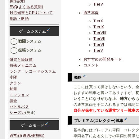
操作説明
TierV
FAQ(よくある質問)
対応端末とCPUについて
通常車両
用語・略語
TierX
TierIX
ゲームシステム
TierVIII
TierVII
戦闘システム
TierVI
拡張システム
TierV
おすすめの開発ルート
研究と経験値
コメント
特殊メカニズム
ランク・レコードシステム
小隊
概略
クラン
ここには買って損はしないという、
勲章
おすすめ戦車と書いてありますが、
初
ミッション
いうことになりがちな上、味方から
課金
の通常車両を手に入れるまでは戦闘に
バトルパス
自分が保有している通常ツリー戦車の中
シーズン
(廃止)
プレミアム(コレクター)戦車
ゲームモード
基本的にはプレミアム車両・コレク
通常戦(遭遇/優勢戦)
車両名下にある文にその車両の簡潔