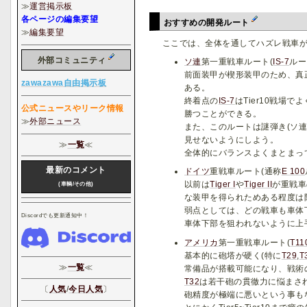
≫
運営掲示板
各ページの編集要望
おすすめの開発ルート
≫
編集要望
ここでは、全体を通してハズレ戦車が
外部コミュニティ
ソ連
第一重戦車ルート(
IS-7
ルー
前面装甲が楔形装甲のため、真
zawazawa自由掲示板
ある。
終着点の
IS-7
はTier10戦場
公式ニュースやリーク情報
勝つことができる。
≫
外部ニュース
また、このルートは謎弾き(ソ
見せないようにしよう。
≫
一覧
≪
全体的にバランスよくまとまって
最新のコメント
ドイツ
重戦車ルート(通称
E 100
以前は
Tiger I
や
Tiger II
が重戦車
(車輌/その他)
な装甲を得られためある程度は
弱点としては、どの戦車も車体
Discordでも更新通知中！
車体下部を狙われないように上
アメリカ
第一重戦車ルート(
T11
基本的に砲塔が硬く(特に
T29
,
T
≫
一覧
≪
常備品が搭載可能になり、戦術
T32
は若干砲の貫徹力に悩まさ
〔
人気
/
今日人気
〕
砲精度が極端に悪いという事も