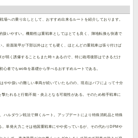
ィア戦場への乗り出しとして、おすすめ出来るルートを紹介しております。
的扱いやすい。機動性は重戦車としてはとても良く、陣地転換も快適で
い。前面装甲が下部以外はとても硬く、ほとんどの重戦車は張り付けば
庫が弱く誘爆することもまた時々あるので、特に砲塔後部はできるだけ
初心者でもwotbを基礎から学べるおすすめルートである。
にはやや扱いの難しい車両が続いていたものの、現在はバフによって十分
を撃たれると行動不能・炎上となる可能性がある。そのため相手戦車に
れ、ハルダウン戦法で輝くルート。アップデートにより特殊消耗品と特殊
る。単発火力こそは他国重戦車にやや劣っているが、その代わりDPMや