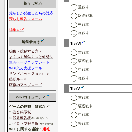
荒らし対応
重戦車
荒らしが発生した時の対応
駆逐戦車
荒らし報告フォーム
中戦車
編集ログ
軽戦車
編集者向け
TierVI
編集・投稿する方へ
重戦車
よくある編集ミスと対処法
駆逐戦車
車両ページテンプレート
Wiki入力支援ツール
中戦車
サンドボックス
(練習ページ)
軽戦車
整形ルール
画像のアップロード
TierV
Wikiコミュニティ
重戦車
駆逐戦車
ゲームの感想、雑談など
≫
総合掲示板
中戦車
≫
戦果報告板
(Mバ報告など)
軽戦車
≫
ドロップ報告板
(ガチャ報告)
Wikiに関する議論・
通報