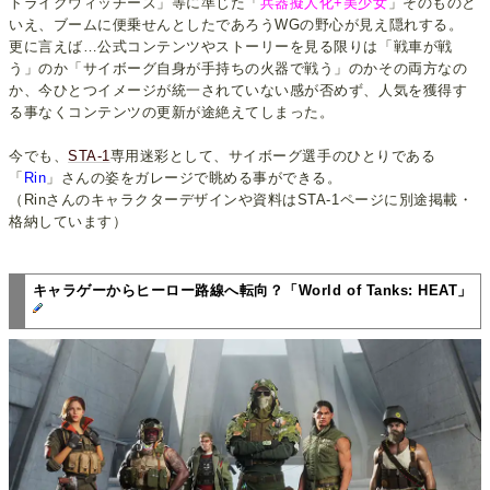
トライクウィッチーズ」等に準じた「
兵器擬人化+美少女
」そのものと
いえ、ブームに便乗せんとしたであろうWGの野心が見え隠れする。
更に言えば…公式コンテンツやストーリーを見る限りは「戦車が戦
う」のか「サイボーグ自身が手持ちの火器で戦う」のかその両方なの
か、今ひとつイメージが統一されていない感が否めず、人気を獲得す
る事なくコンテンツの更新が途絶えてしまった。
今でも、
STA-1
専用迷彩として、サイボーグ選手のひとりである
「
Rin
」さんの姿をガレージで眺める事ができる。
（Rinさんのキャラクターデザインや資料はSTA-1ページに別途掲載・
格納しています）
キャラゲーからヒーロー路線へ転向？「World of Tanks: HEAT」