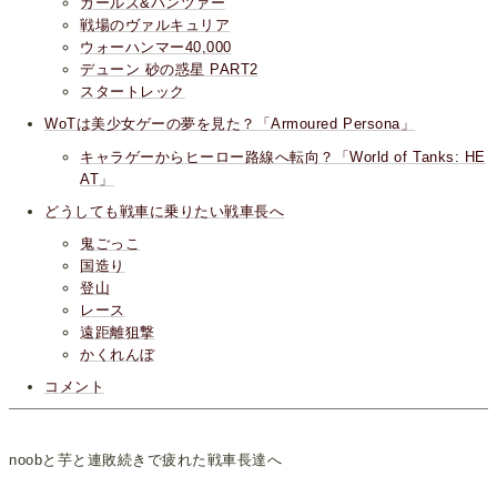
ガールズ&パンツァー
戦場のヴァルキュリア
ウォーハンマー40,000
デューン 砂の惑星 PART2
スタートレック
WoTは美少女ゲーの夢を見た？「Armoured Persona」
キャラゲーからヒーロー路線へ転向？「World of Tanks: HE
AT」
どうしても戦車に乗りたい戦車長へ
鬼ごっこ
国造り
登山
レース
遠距離狙撃
かくれんぼ
コメント
noobと芋と連敗続きで疲れた戦車長達へ