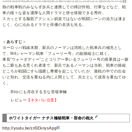
Tier5＆6中戦車でTier7重戦車と殴り合う悲しみがよく描かれている
白
熱の戦車戦のみならず歩兵と連携しての掃討作戦、行軍などなど、戦
車の様々な姿を濃厚な人間ドラマと併せ堪能できる秀作。
スカッとする脳筋アクション娯楽ではないが戦闘シーンの迫力は凄ま
じく、心に沁みるドラマと俳優の名演も光る。
＜
あらすじ
＞
ヨーロッパ戦線末期、新兵のノーマンは消耗した戦車兵の補充とし
て、M4シャーマン戦車「フューリー号」の副操縦士に就く。
車長”ウォーダディー”ことコリアー率いるフューリー号の搭乗員は一癖
も二癖もある荒くれ者達で、新兵であるノーマンは当初、戦車の操縦
どころか戦闘にすら躊躇し摩擦を起こしていたが、激戦の中での出会
いと別れ、交流を重ねる内に人間として、兵士として成長を重ねてゆ
く。
Blitzにも存在する主な登場車輛
レビュー
【ネタバレ注意】
ホワイトタイガー ナチス極秘戦車・宿命の砲火
http://youtu.be/zn5EknysApg