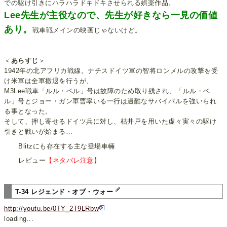
での駆け引きにハラハラドキドキさせられる娯楽作品。
Lee先生が主役なので、先生が好きなら一見の価値
あり。
戦車戦メインの映画じゃないけど。
＜
あらすじ
＞
1942年の北アフリカ戦線。ナチスドイツ軍の智将ロンメルの攻撃を受
け米軍は全軍撤退を行うが、
M3Lee戦車「ルル・ベル」号は故障のため取り残され、「ルル・ベ
ル」号とジョー・ガン軍曹率いる一行は過酷なサバイバルを強いられ
る事となった。
そして、押し寄せるドイツ兵に対し、枯井戸を用いた虚々実々の駆け
引きと戦いが始まる…
Blitzにも存在する主な登場車輛
レビュー
【ネタバレ注意】
T-34 レジェンド・オブ・ウォー
http://youtu.be/0TY_2T9LRbw
loading...