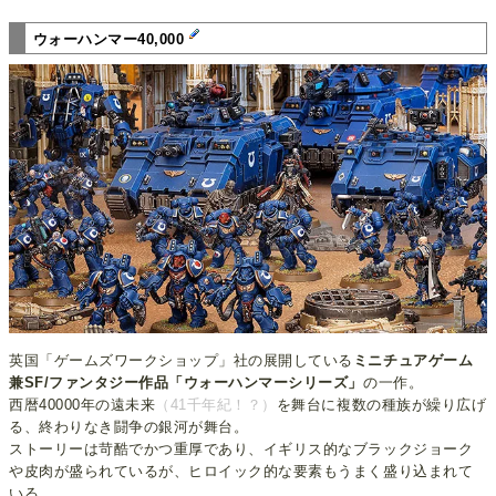
ウォーハンマー40,000
英国「ゲームズワークショップ」社の展開している
ミニチュアゲーム
兼SF/ファンタジー作品「ウォーハンマーシリーズ」
の一作。
西暦40000年の遠未来
（41千年紀！？）
を舞台に複数の種族が繰り広げ
る、終わりなき闘争の銀河が舞台。
ストーリーは苛酷でかつ重厚であり、イギリス的なブラックジョーク
や皮肉が盛られているが、ヒロイック的な要素もうまく盛り込まれて
いる。