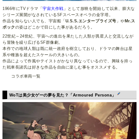
1966年にTVドラマ「
宇宙大作戦
」として放映を開始して以来、膨大な
シリーズ展開がなされているSFスペースオペラの金字塔。
作品を知らない人でも、宇宙船「
U.S.S.エンタープライズ号
」や
Mr.ス
ポック
の姿はどこかで目にした事があるだろう。
22世紀～24世紀、宇宙への進出を果たした人類が異星人と交流しなが
ら冒険を繰り広げるSF群像劇。
本作での地球人類は既に統一政府を樹立しており、ドラマの舞台は星
系や種族を超えたスケールの大きいもの。
作品によって作風やテイストがかなり異なっているので、興味を持っ
た戦車長諸氏は好きな作品を自由に楽しむ事をオススメする。
コラボ車両一覧
WoTは美少女ゲーの夢を見た？「Armoured Persona」