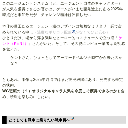
このエージェントシステム（と、エージェント自体のキャラクター）
が人気を獲得できるか否かは、ゲームがいまだ開発途上にある2025年
時点だと未知数だが、チャレンジ精神は評価したい。
本作の目玉たるエージェント達のデザインは無難なミリタリー調で占
められている中…
（
過度なポリコレ配慮
がなくてひと安心）
ひとりだけ、場から浮き気味なヒーロー的コスチュームで立つ漢「
ケ
ント（KENT）
」さんがいた。そして、その姿にレビュー筆者は既視感
を覚えた。
ケントさん、ひょっとしてアーマードペルソナ時空から来たのか
な？
ともあれ、本作は2025年時点ではまだ開発段階にあり、発売すら未定
の状態。
WG悲願の（？）オリジナルキャラ人気を今度こそ獲得できるのか
も含
め、続報を楽しみにしたい。
どうしても戦車に乗りたい戦車長へ