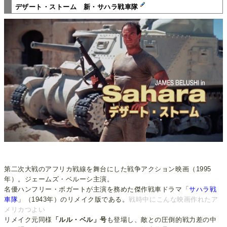
デザート・ストーム 新・サハラ戦車隊
第二次大戦のアフリカ戦線を舞台にした戦争アクション映画（1995
年）。ジェームズ・ベルーシ主演。
名優ハンフリー・ボガートが主演を務めた傑作戦車ドラマ「
サハラ戦
車隊
」（1943年）のリメイク版である。
戦時中にこんな映画作れたア
メリカつよい
リメイク元同様
「ルル・ベル」号
も登場し、敵との圧倒的戦力差の中