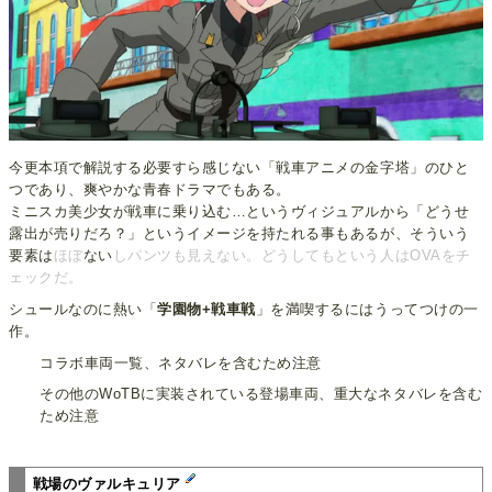
今更本項で解説する必要すら感じない「戦車アニメの金字塔」のひと
つであり、爽やかな青春ドラマでもある。
ミニスカ美少女が戦車に乗り込む…というヴィジュアルから「どうせ
露出が売りだろ？」というイメージを持たれる事もあるが、そういう
要素は
ほぼ
ない
しパンツも見えない。どうしてもという人はOVAをチ
ェックだ。
シュールなのに熱い「
学園物+戦車戦
」を満喫するにはうってつけの一
作。
コラボ車両一覧、ネタバレを含むため注意
その他のWoTBに実装されている登場車両、重大なネタバレを含む
ため注意
戦場のヴァルキュリア