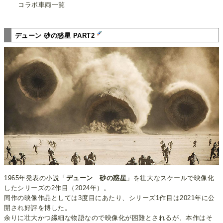
コラボ車両一覧
デューン 砂の惑星 PART2
1965年発表の小説「
デューン 砂の惑星
」を壮大なスケールで映像化
したシリーズの2作目（2024年）。
同作の映像作品としては3度目にあたり、シリーズ1作目は2021年に公
開され好評を博した。
余りに壮大かつ繊細な物語なので映像化が困難とされるが、本作はそ