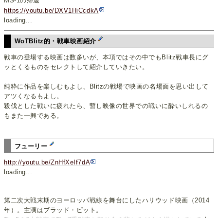
MS-1の帰還
https://youtu.be/DXV1HiCcdkA
loading...
WoTBlitz的・戦車映画紹介
戦車の登場する映画は数多いが、本項ではその中でもBlitz戦車長にグ
ッとくるものをセレクトして紹介していきたい。
純粋に作品を楽しむもよし、Blitzの戦場で映画の名場面を思い出して
アツくなるもよし。
殺伐とした戦いに疲れたら、暫し映像の世界での戦いに酔いしれるの
もまた一興である。
フューリー
http://youtu.be/ZnHfXeIf7dA
loading...
第二次大戦末期のヨーロッパ戦線を舞台にしたハリウッド映画（2014
年）。主演はブラッド・ピット。