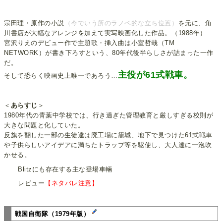
宗田理・原作の小説
（今でいう所のラノベ的な立ち位置）
を元に、角
川書店が大幅なアレンジを加えて実写映画化した作品。（1988年）
宮沢りえのデビュー作で主題歌・挿入曲は小室哲哉（TM
NETWORK）が書き下ろすという、80年代後半らしさが詰まった一作
だ。
主役が61式戦車。
そして恐らく映画史上唯一であろう…
＜
あらすじ
＞
1980年代の青葉中学校では、行き過ぎた管理教育と厳しすぎる校則が
大きな問題と化していた。
反旗を翻した一部の生徒達は廃工場に籠城、地下で見つけた61式戦車
や子供らしいアイデアに満ちたトラップ等を駆使し、大人達に一泡吹
かせる。
Blitzにも存在する主な登場車輛
レビュー
【ネタバレ注意】
戦国自衛隊（1979年版）