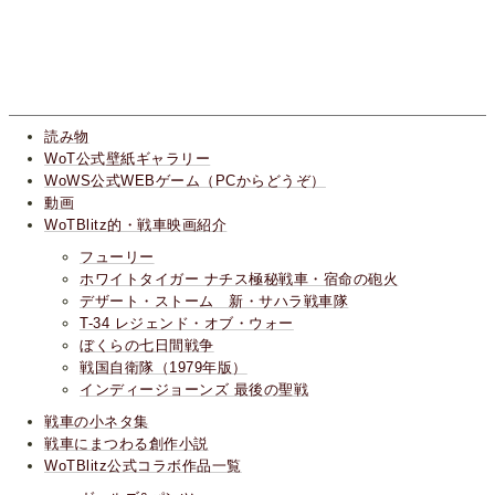
読み物
WoT公式壁紙ギャラリー
WoWS公式WEBゲーム（PCからどうぞ）
動画
WoTBlitz的・戦車映画紹介
フューリー
ホワイトタイガー ナチス極秘戦車・宿命の砲火
デザート・ストーム 新・サハラ戦車隊
T-34 レジェンド・オブ・ウォー
ぼくらの七日間戦争
戦国自衛隊（1979年版）
インディージョーンズ 最後の聖戦
戦車の小ネタ集
戦車にまつわる創作小説
WoTBlitz公式コラボ作品一覧