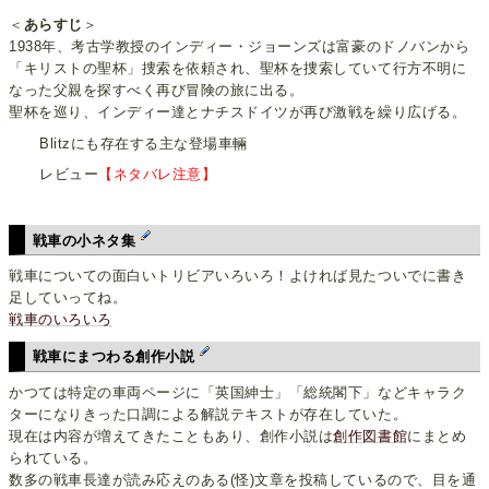
＜
あらすじ
＞
1938年、考古学教授のインディー・ジョーンズは富豪のドノバンから
「キリストの聖杯」捜索を依頼され、聖杯を捜索していて行方不明に
なった父親を探すべく再び冒険の旅に出る。
聖杯を巡り、インディー達とナチスドイツが再び激戦を繰り広げる。
Blitzにも存在する主な登場車輛
レビュー
【ネタバレ注意】
戦車の小ネタ集
戦車についての面白いトリビアいろいろ！よければ見たついでに書き
足していってね。
戦車のいろいろ
戦車にまつわる創作小説
かつては特定の車両ページに「英国紳士」「総統閣下」などキャラク
ターになりきった口調による解説テキストが存在していた。
現在は内容が増えてきたこともあり、創作小説は
創作図書館
にまとめ
られている。
数多の戦車長達が読み応えのある(怪)文章を投稿しているので、目を通