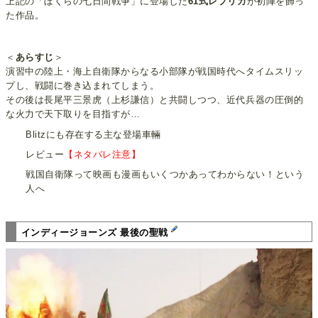
上記の「ぼくらの七日間戦争」に登場した
61式レプリカ
が初陣を飾っ
た作品。
＜
あらすじ
＞
演習中の陸上・海上自衛隊からなる小部隊が戦国時代へタイムスリッ
プし、戦闘に巻き込まれてしまう。
その後は長尾平三景虎（上杉謙信）と共闘しつつ、近代兵器の圧倒的
な火力で天下取りを目指すが…
Blitzにも存在する主な登場車輛
レビュー
【ネタバレ注意】
戦国自衛隊って映画も漫画もいくつかあってわからない！という
人へ
インディージョーンズ 最後の聖戦