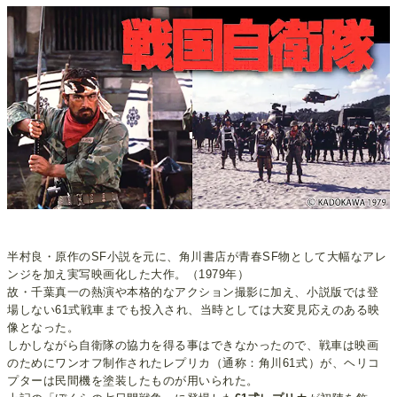
半村良・原作のSF小説を元に、角川書店が青春SF物として大幅なアレ
ンジを加え実写映画化した大作。（1979年）
故・千葉真一の熱演や本格的なアクション撮影に加え、小説版では登
場しない61式戦車までも投入され、当時としては大変見応えのある映
像となった。
しかしながら自衛隊の協力を得る事はできなかったので、戦車は映画
のためにワンオフ制作されたレプリカ（通称：角川61式）が、ヘリコ
プターは民間機を塗装したものが用いられた。