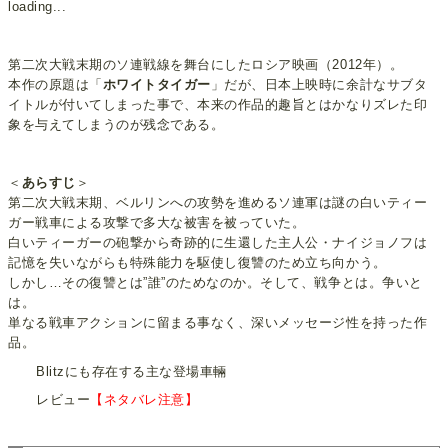
loading...
第二次大戦末期のソ連戦線を舞台にしたロシア映画（2012年）。
本作の原題は「
ホワイトタイガー
」だが、日本上映時に余計なサブタ
イトルが付いてしまった事で、本来の作品的趣旨とはかなりズレた印
象を与えてしまうのが残念である。
＜
あらすじ
＞
第二次大戦末期、ベルリンへの攻勢を進めるソ連軍は謎の白いティー
ガー戦車による攻撃で多大な被害を被っていた。
白いティーガーの砲撃から奇跡的に生還した主人公・ナイジョノフは
記憶を失いながらも特殊能力を駆使し復讐のため立ち向かう。
しかし…その復讐とは”誰”のためなのか。そして、戦争とは。争いと
は。
単なる戦車アクションに留まる事なく、深いメッセージ性を持った作
品。
Blitzにも存在する主な登場車輛
レビュー
【ネタバレ注意】