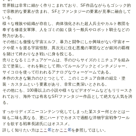
世界観は非常に細かく作りこまれており、SF作品ながらもゴシック的
で宗教的な要素が含まれ、SFとファンタジーの要素が見事に融合して
いる。
様々な種族や組織が存在し、肉体強化された超人兵士やカルト教団を
奉ずる修道女軍隊、人をゴミの如く扱う一般兵やロボット騎士などの
勢力がある。
その他にも傲慢な宇宙エルフ、暴力と闘争にしか興味がない宇宙オー
クや星々を渡る宇宙怪獣、異次元に住む悪魔の軍団などが銀河の覇権
を賭けて終わりなき戦いに身を投じる。
売りとなるミニチュアゲームは、手のひらサイズのミニチュアを組み
立て塗装し、それを駒として用いてルールブックとインチメジャー、
サイコロを使って行われるアナログなウォーゲームである。
本作の大きな魅力のひとつとして、このミニチュア自体の組立・塗
装・カスタムという要素があり、非常に奥深いとされる。
その他にも、100冊以上の小説や様々なビデオゲームなどもリリースさ
れており、海外では有名なSF/ファンタジー作品として絶大な人気を誇
る。
すっかりディズニーコンテンツ化してしまった某スター何とかとは一
味も二味も異なる、更にハードでカオスで過酷な洋物宇宙戦争ワール
ドを欲する戦車長諸氏にはオススメ。
詳しく知りたい方は
ここ
とか
ここ
を参照してほしい。