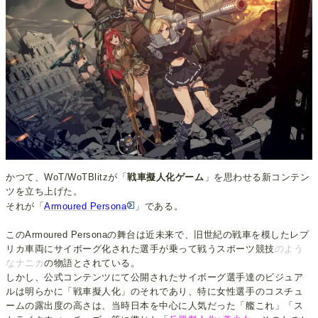
かつて、WoT/WoTBlitzが「
戦車擬人化ゲーム
」を思わせる新コンテン
ツを立ち上げた。
それが「
Armoured Persona
」である。
このArmoured Personaの舞台は近未来で、旧世紀の戦車を模したレプ
リカ車両にサイボーグ化された選手が乗って戦うスポーツ競技
のよう
なナニカ
の物語とされている。
しかし、公式コンテンツにて公開されたサイボーグ選手達のビジュア
ルは明らかに「戦車擬人化」のそれであり、特に女性選手のコスチュ
ームの露出度の高さは、当時日本を中心に人気だった「艦これ」「ス