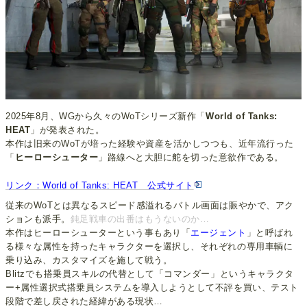
2025年8月、WGから久々のWoTシリーズ新作「
World of Tanks:
HEAT
」が発表された。
本作は旧来のWoTが培った経験や資産を活かしつつも、近年流行った
「
ヒーローシューター
」路線へと大胆に舵を切った意欲作である。
リンク：World of Tanks: HEAT 公式サイト
従来のWoTとは異なるスピード感溢れるバトル画面は賑やかで、アク
ションも派手。
鈍足戦車の出番はもうないのか…
本作はヒーローシューターという事もあり「
エージェント
」と呼ばれ
る様々な属性を持ったキャラクターを選択し、それぞれの専用車輌に
乗り込み、カスタマイズを施して戦う。
Blitzでも搭乗員スキルの代替として「コマンダー」というキャラクタ
ー+属性選択式搭乗員システムを導入しようとして不評を買い、テスト
段階で差し戻された経緯がある現状…