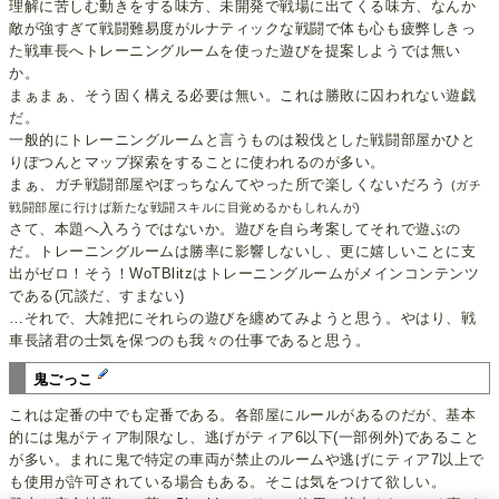
理解に苦しむ動きをする味方、未開発で戦場に出てくる味方、なんか
敵が強すぎて戦闘難易度がルナティックな戦闘で体も心も疲弊しきっ
た戦車長へトレーニングルームを使った遊びを提案しようでは無い
か。
まぁまぁ、そう固く構える必要は無い。これは勝敗に囚われない遊戯
だ。
一般的にトレーニングルームと言うものは殺伐とした戦闘部屋かひと
りぽつんとマップ探索をすることに使われるのが多い。
まぁ、ガチ戦闘部屋やぼっちなんてやった所で楽しくないだろう
(ガチ
戦闘部屋に行けば新たな戦闘スキルに目覚めるかもしれんが)
さて、本題へ入ろうではないか。遊びを自ら考案してそれで遊ぶの
だ。トレーニングルームは勝率に影響しないし、更に嬉しいことに支
出がゼロ！そう！WoTBlitzはトレーニングルームがメインコンテンツ
である(冗談だ、すまない)
…それで、大雑把にそれらの遊びを纏めてみようと思う。やはり、戦
車長諸君の士気を保つのも我々の仕事であると思う。
鬼ごっこ
これは定番の中でも定番である。各部屋にルールがあるのだが、基本
的には鬼がティア制限なし、逃げがティア6以下(一部例外)であること
が多い。まれに鬼で特定の車両が禁止のルームや逃げにティア7以上で
も使用が許可されている場合もある。そこは気をつけて欲しい。