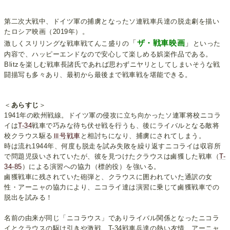
第二次大戦中、ドイツ軍の捕虜となったソ連戦車兵達の脱走劇を描い
たロシア映画（2019年）。
「
ザ・戦車映画
」
激しくスリリングな戦車戦てんこ盛りの
といった
内容で、ハッピーエンドなので安心して楽しめる娯楽作品である。
Blitzを楽しむ戦車長諸氏であれば思わずニヤリとしてしまいそうな戦
闘描写も多々あり、最初から最後まで戦車戦を堪能できる。
＜
あらすじ
＞
1941年の欧州戦線。ドイツ軍の侵攻に立ち向かったソ連軍将校ニコラ
イは
T-34
戦車で巧みな待ち伏せ戦を行うも、後にライバルとなる敵将
校クラウス駆る
Ⅲ号戦車
と相討ちになり、捕虜にされてしまう。
時は流れ1944年、何度も脱走を試み失敗を繰り返すニコライは収容所
で問題児扱いされていたが、彼を見つけたクラウスは鹵獲した戦車（
T-
34-85
）による演習への協力（標的役）を強いる。
鹵獲戦車に残されていた砲弾と、クラウスに囲われていた通訳の女
性・アーニャの協力により、ニコライ達は演習に乗じて鹵獲戦車での
脱出を試みる！
名前の由来が同じ「ニコラウス」でありライバル関係となったニコラ
イとクラウスの駆け引きや激戦、T-34戦車兵達の熱い友情、アーニャ