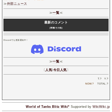
≫
外部ニュース
≫
一覧
≪
最新のコメント
(車輌/その他)
Discordでも更新通知中！
≫
一覧
≪
〔
人気
/
今日人気
〕
T.
?
Y.
?
NOW.
?
TOTAL.
?
World of Tanks Blitz Wiki*
Supported by
WikiWiki.jp