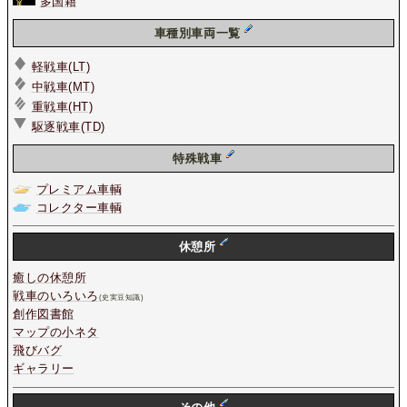
多国籍
車種別車両一覧
軽戦車(LT)
中戦車(MT)
重戦車(HT)
駆逐戦車(TD)
特殊戦車
プレミアム車輌
コレクター車輌
休憩所
癒しの休憩所
戦車のいろいろ
(史実豆知識)
創作図書館
マップの小ネタ
飛びバグ
ギャラリー