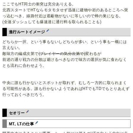
ここでもHT同士の衝突は充分ありえる。
北西スタートでHTならモタモタせず迅速に建物や岩のあるところへ突
っ込むべき。線路付近は遮蔽物がないに等しいので蜂の巣になる。
(全速ダッシュしても爆速達に通行料を取られることも)
進行ルートイメージ
どちらか一択、という事もないしどちらが多い、という事も一概には
言えない。
敵味方の編成次第で
(プレイヤーの気分次第で)
変わるが
前述の通り戦力の分散は避けるべきなので味方の選択が気に食わなく
とも流れに合わせよう。
中央に誰も行かないとスポットが取れず、むしろ一方的に取られまく
る可能性がある。誰も行かないようであればHTでもTDでもとりあえず
行っておくべきだろう。
セオリー
MT, LTの仕事