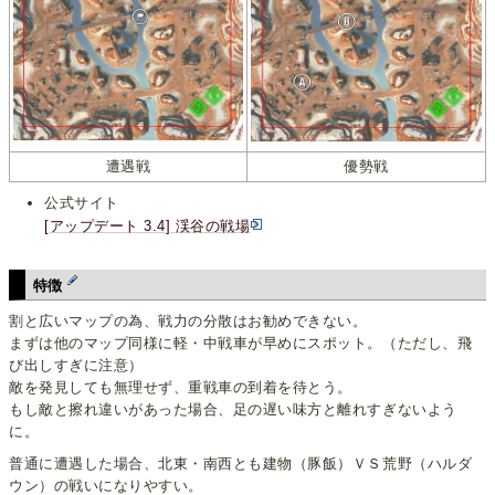
遭遇戦
優勢戦
公式サイト
[アップデート 3.4] 渓谷の戦場
特徴
割と広いマップの為、戦力の分散はお勧めできない。
まずは他のマップ同様に軽・中戦車が早めにスポット。（ただし、飛
び出しすぎに注意）
敵を発見しても無理せず、重戦車の到着を待とう。
もし敵と擦れ違いがあった場合、足の遅い味方と離れすぎないよう
に。
普通に遭遇した場合、北東・南西とも建物（豚飯）ＶＳ荒野（ハルダ
ウン）の戦いになりやすい。