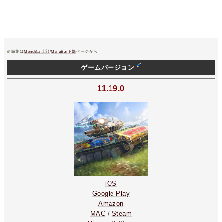
※編集は
MenuBar上部
/
MenuBar下部
ページから
ゲームバージョン
11.19.0
iOS
Google Play
Amazon
MAC
/
Steam