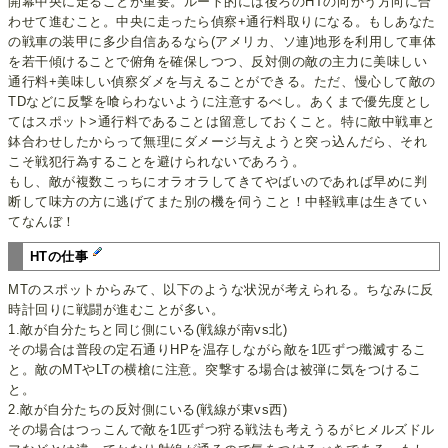
開幕中央に走ることが重要。ルート的には後ろのHTの向かう方向に合
わせて進むこと。中央に走ったら偵察+通行料取りになる。もしあなた
の戦車の装甲に多少自信あるなら(アメリカ、ソ連)地形を利用して車体
を若干傾けることで俯角を確保しつつ、反対側の敵の主力に美味しい
通行料+美味しい偵察ダメを与えることができる。ただ、慢心して敵の
TDなどに反撃を喰らわないように注意するべし。あくまで優先度とし
てはスポット>通行料であることは留意しておくこと。特に敵中戦車と
鉢合わせしたからって無理にダメージ与えようと突っ込んだら、それ
こそ戦犯行為することを避けられないであろう。
もし、敵が複数こっちにオラオラしてきてやばいのであれば早めに判
断して味方の方に逃げてまた別の機を伺うこと！中軽戦車は生きてい
てなんぼ！
HTの仕事
MTのスポットからみて、以下のような状況が考えられる。ちなみに反
時計回りに戦闘が進むことが多い。
1.敵が自分たちと同じ側にいる(戦線が南vs北)
その場合は普段の定石通りHPを温存しながら敵を1匹ずつ殲滅するこ
と。敵のMTやLTの横槍に注意。突撃する場合は被弾に気をつけるこ
と。
2.敵が自分たちの反対側にいる(戦線が東vs西)
その場合はつっこんで敵を1匹ずつ狩る戦法も考えうるがヒメルズドル