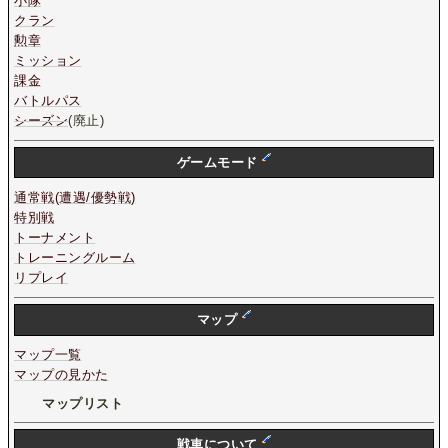
小隊
クラン
勲章
ミッション
課金
バトルパス
シーズン
(廃止)
ゲームモード
通常戦(遭遇/優勢戦)
特別戦
トーナメント
トレーニングルーム
リプレイ
マップ
マップ一覧
マップの見かた
マップリスト
戦車について