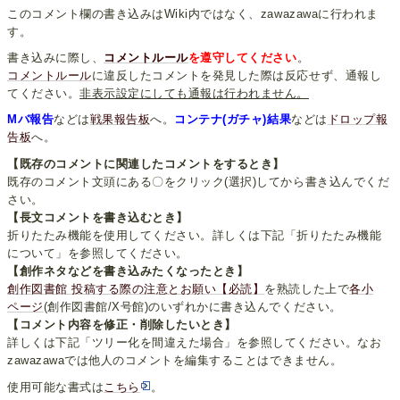
このコメント欄の書き込みはWiki内ではなく、zawazawaに行われま
す。
書き込みに際し、
コメントルール
を遵守してください
。
コメントルール
に違反したコメントを発見した際は反応せず、通報し
てください。
非表示設定にしても通報は行われません。
Mバ報告
などは
戦果報告板
へ。
コンテナ(ガチャ)結果
などは
ドロップ報
告板
へ。
【既存のコメントに関連したコメントをするとき】
既存のコメント文頭にある〇をクリック(選択)してから書き込んでくだ
さい。
【長文コメントを書き込むとき】
折りたたみ機能を使用してください。詳しくは下記「折りたたみ機能
について」を参照してください。
【創作ネタなどを書き込みたくなったとき】
創作図書館 投稿する際の注意とお願い【必読】
を熟読した上で
各小
ページ
(創作図書館/X号館)のいずれかに書き込んでください。
【コメント内容を修正・削除したいとき】
詳しくは下記「ツリー化を間違えた場合」を参照してください。なお
zawazawaでは他人のコメントを編集することはできません。
使用可能な書式は
こちら
。