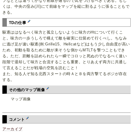
フなどとは違ってかなり射線が通るので気をつけるべきである。もし
くは、中央の窪み(川)にて前線をマップを縦に割るように張ることもで
きる。
TDの仕事
駆逐ははなるべく味方と孤立しないように味方のHtについて行くこ
と。味方の一歩うしろで構えて敵を確実に仕留めて行くべし。ちなみ
に逃げ足が速い駆逐(例:Grille15、Hellcatなど)はもう少し自由度が高い
ため、初動を取るために敵が来そうな側からMTLTを撃つこともでき
る。ただ、距離を詰められたら一瞬でコロッと死ぬのでなるべく速い
段階で退却して味方と合流することも重要。とりあえず両方に共通し
て言えることだが戦場の空気を読むこと！
また、知る人ぞ知る北西スタートの時ＡとＢを両方撃てるポジが存在
する。
その他のマップ画像
マップ画像
コメント
アーカイブ