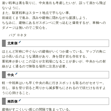
速い戦車は裏を取りに、中央進出も考慮したいが、誤って崖から飛ば
ないように。
また、駆逐戦車はスタート地点で芋らない事。
前線近くまで進み、茂みや建物に隠れながら援護しよう。
ちなみに、建物にあるガスボンベに突っ込むと爆発するが、車輌への
ダメージは無いのでご安心を。
バグ ※ネタ
北東側
ほとんど対称に中ぐらいの建物がいくつか建っている。マップの角に
は小高い丘のような通路があり、身を隠す岩も存在する。
重戦車が多いとこの辺りが主戦場になることが多いが、中央からの射
線がよく通るので陣取る場所に注意が必要。
中央
軽・中戦車はいち早く中央の島に行きスポットを取るのがセオリー。
但し、坂を登り切ると周りから滅多撃ちにされるので頭だけを出すよ
うに心掛けること。
南西側
建物がすごくいい感じの間隔で集まっている。