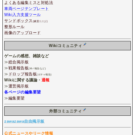
よくある編集ミスと対処法
車両ページテンプレート
Wiki入力支援ツール
サンドボックス
(練習ページ)
整形ルール
画像のアップロード
Wikiコミュニティ
ゲームの感想、雑談など
≫
総合掲示板
≫
戦果報告板
(Mバ報告など)
≫
ドロップ報告板
(ガチャ報告)
Wikiに関する議論・
通報
≫
運営掲示板
各ページの編集要望
≫
編集要望
外部コミュニティ
zawazawa自由掲示板
公式ニュースやリーク情報