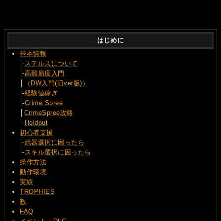
はじめに
基本情報
├
ステルスについて
├
高難易度入門
│（
DW入門(旧ver版)
）
├
経験値稼ぎ
├
Crime Spree
│
CrimeSpree攻略
└
Holdout
初心者支援
├
武器選択に困ったら
└
スキル選択に困ったら
操作方法
動作環境
実績
TROPHIES
敵
FAQ