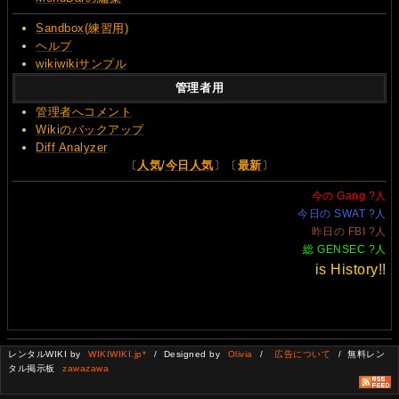
Sandbox(練習用)
ヘルプ
wikiwikiサンプル
管理者用
管理者へコメント
Wikiのバックアップ
Diff Analyzer
〔
人気
/
今日人気
〕〔
最新
〕
今の Gang
?
人
今日の SWAT
?
人
昨日の FBI
?
人
総 GENSEC
?
人
is History!!
レンタルWIKI by
WIKIWIKI.jp*
/ Designed by
Olivia
/
広告について
/ 無料レン
タル掲示板
zawazawa