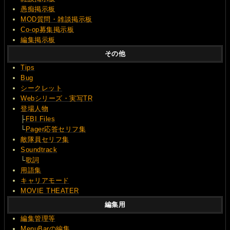
愚痴掲示板
MOD質問・雑談掲示板
Co-op募集掲示板
編集掲示板
その他
Tips
Bug
シークレット
Webシリーズ・実写TR
登場人物
├
FBI Files
└
Pager応答セリフ集
敵隊員セリフ集
Soundtrack
└
歌詞
用語集
キャリアモード
MOVIE THEATER
編集用
編集管理等
MenuBarの編集