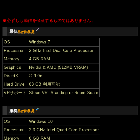
※必ずしも動作を保証するものではありません。
最低
動作環境
OS
Windows 7
Processor
2 GHz Intel Dual Core Processor
Memory
4 GB RAM
Graphics
Nvidia & AMD (512MB VRAM)
DirectX
®:9.0c
Hard Drive
83 GB 利用可能
VRサポート
SteamVR. Standing or Room Scale
推奨
動作環境
OS
Windows 10
Processor
2.3 GHz Intel Quad Core Processor
Memory
8 GB RAM