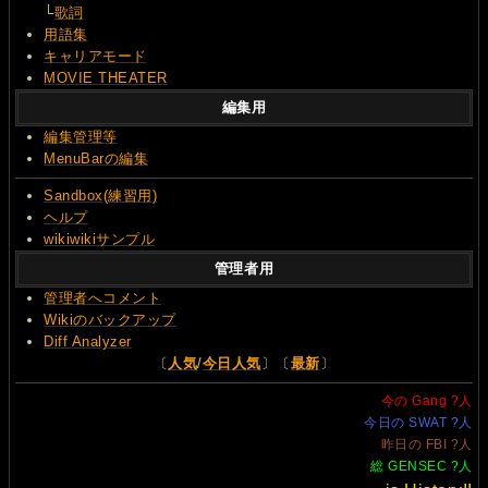
└
歌詞
用語集
キャリアモード
MOVIE THEATER
編集用
編集管理等
MenuBarの編集
Sandbox(練習用)
ヘルプ
wikiwikiサンプル
管理者用
管理者へコメント
Wikiのバックアップ
Diff Analyzer
〔
人気
/
今日人気
〕〔
最新
〕
今の Gang
?
人
今日の SWAT
?
人
昨日の FBI
?
人
総 GENSEC
?
人