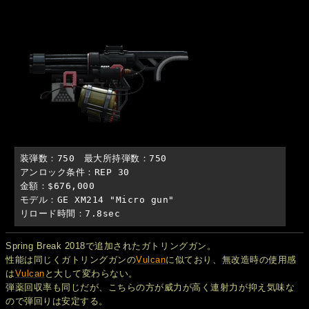
装弾数：750　最大所持弾数：750

アンロック条件：REP 30

金額：$676,000

モデル：GE XM214 "Micro gun"

リロード時間：7.8sec
Spring Break 2018で追加されたガトリングガン。
性能は同じくガトリングガンの
Vulcan
に似ており、無改造時の使用感
は
Vulcan
と大して変わらない。
弾薬回収率も同じだが、こちらの方が威力が高く連射力が抑え気味な
ので弾回りは安定する。