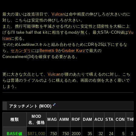
最大の違いは改造項目で、
Vulcan
は命中精度の伸びしろが大きいのに
対し、こちらは安定性の伸びしろが大きい。
また、携行可能弾数を半減させる代わりに安定性と隠密性を大幅に上
げるI'll take half that kitに相当するmodが無く、最大STA･CON値は
Vu
lcan
に劣る。
そのためLowblowスキルと組み合わせるためにDRを25以下にするな
ら、
セカンダリ
には
Bernetti 9
か
Gruber Kurz
で最大の
Concealment(34)を確保する必要がある。
更に大きな欠点として、
Vulcan
が腰のあたりで構えるのに対し、こち
らは普通のライフルのように構えるため、画面の右側を大きく塞いで
しまう。
アタッチメント (MOD)
MOD
種類
MAG
AMM
ROF
DAM
ACU
STA
CON
THR
名、価格
BASE値
$871,000
750
750
2000
35
32
24
5
31