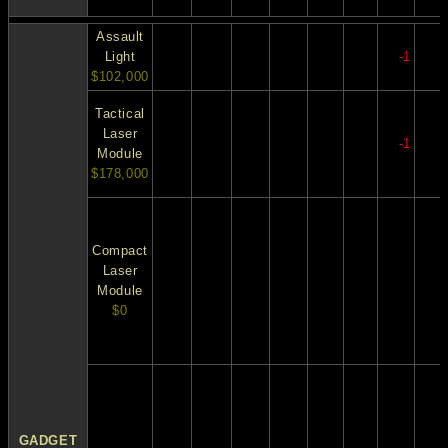
Assault
Light
-1
$102,000
Tactical
Laser
-1
Module
$178,000
Compact
Laser
Module
$0
GADGET