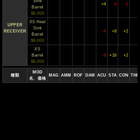
Sink
+4
-8
-2
Barrel
$9,000
XS Heat
UPPER
Sink
RECEIVER
-4
+8
+2
Barrel
$9,000
XS
Barrel
-8
+16
+2
$9,000
MOD
種類
MAG
AMM
ROF
DAM
ACU
STA
CON
THR
名、価格