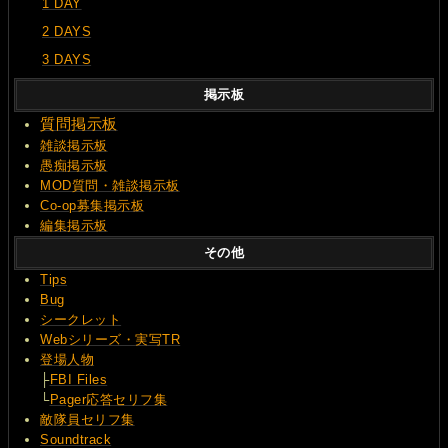
1 DAY
2 DAYS
3 DAYS
掲示板
質問
掲示板
雑談掲示板
愚痴掲示板
MOD質問・雑談掲示板
Co-op募集掲示板
編集掲示板
その他
Tips
Bug
シークレット
Webシリーズ・実写TR
登場人物
├
FBI Files
└
Pager応答セリフ集
敵隊員セリフ集
Soundtrack