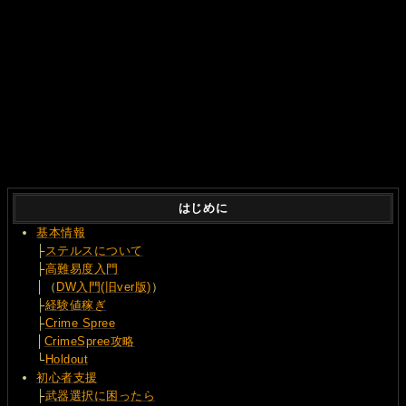
はじめに
基本情報
├
ステルスについて
├
高難易度入門
│（
DW入門(旧ver版)
）
├
経験値稼ぎ
├
Crime Spree
│
CrimeSpree攻略
└
Holdout
初心者支援
├
武器選択に困ったら