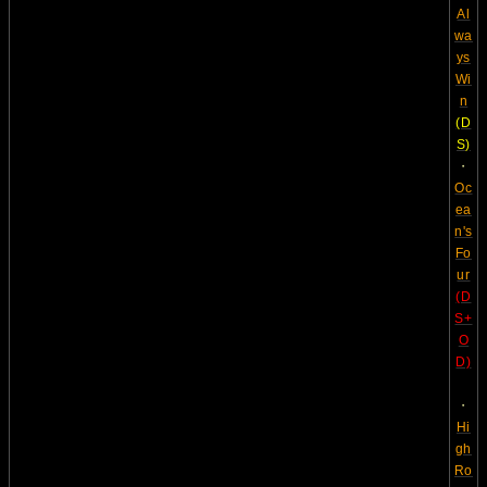
Al
wa
ys
Wi
n
(D
S)
・
Oc
ea
n's
Fo
ur
(D
S+
O
D)
・
Hi
gh
Ro