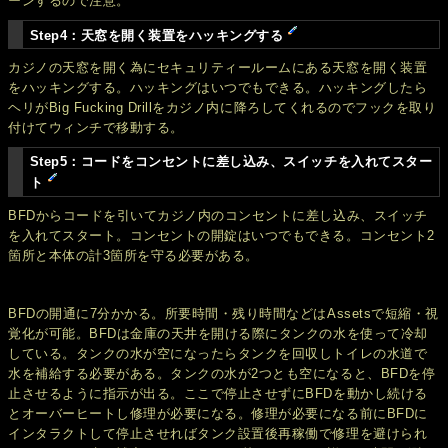
ーンするので注意。
Step4：天窓を開く装置をハッキングする
カジノの天窓を開く為にセキュリティールームにある天窓を開く装置
をハッキングする。ハッキングはいつでもできる。ハッキングしたら
ヘリがBig Fucking Drillをカジノ内に降ろしてくれるのでフックを取り
付けてウィンチで移動する。
Step5：コードをコンセントに差し込み、スイッチを入れてスター
ト
BFDからコードを引いてカジノ内のコンセントに差し込み、スイッチ
を入れてスタート。コンセントの開錠はいつでもできる。コンセント2
箇所と本体の計3箇所を守る必要がある。
BFDの開通に7分かかる。所要時間・残り時間などはAssetsで短縮・視
覚化が可能。BFDは金庫の天井を開ける際にタンクの水を使って冷却
している。タンクの水が空になったらタンクを回収しトイレの水道で
水を補給する必要がある。タンクの水が2つとも空になると、BFDを停
止させるように指示が出る。ここで停止させずにBFDを動かし続ける
とオーバーヒートし修理が必要になる。修理が必要になる前にBFDに
インタラクトして停止させればタンク設置後再稼働で修理を避けられ