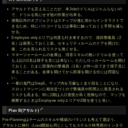
アサルトでも言えることだが、本Jobのドリルはジャムらないの
で、ドリルを気にせず他の作業が出来る。
酒瓶以外のオブジェクトはステップが進む前からインタラクトで
きるため、特にパスコードなどは事前に触っておくと手間を減ら
せる。
Employee onlyエリアは何度も行き来するので、巡回警備員（2
名）は殺害しておくと楽。セキュリティルームのドアを開けた
後、これを見られるリスクも無くせる。
マネージャールームの金庫は、消音スキルの無いドリルを使って
も上記の2名は様子を見には来ない。ただしロッカールームを開け
ておくと、たまに部屋内の警備員（1名）が外へ出てきて様子見に
来ることがある。金庫を開けてから部屋を開ける分には問題な
い。
一番の鬼門はStep5。マップ内を万遍なく走り回ることになり、
スロットマシーンに相当近づくので警備員や民間人に発見される
リスクも高まる。特に1階は人口密度が高く危険なので、マップを
横断するときはEmployee onlyエリアや2階を使うと良い。
Plan B(アサルト)
Pre-Planningはチームのスキルや構成のバランスも考えて選ぼう。
アサルトに移行（Loud開始も同じ）してもステルス時専用のインタラ