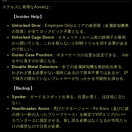
ステルスに有用なAssetは：
【Insider Help】
Unlocked Door
：Employee Onlyエリアの各部屋（金属探知機奥
の部屋）が全てロックピック不要となる。
Unlocked Cage Doors
：セキュリティルーム前の鉄格子が最初
から開いている。これを取らないと60秒ドリルを回す必要がある
ので欲しい。
Guitar Case Position
：ギターケースの位置を設定できる。 Job
をやり直すのが楽になる。
Disable Metal Detectors
：全ての金属探知機を無効化出来る。
わざわざ通る必要がない場所にあるので基本不要ではあるが、1P
で味方の慣れていないプレイヤーが引っかかる可能性を潰せる。
【Backup】
Spotter
：ガードをスポット出来る。位置が悪く、ほぼ役に立た
ない。
Heartbreaker Annie
：禿げたマネージャー・Pit Boss（及びに彼
の持つ一桁の入ったブリーフケース）を確定でVIPエリアのバー
カウンター上に固定させる。探し回る必要はなくなるが市民だら
けの場所なので注意が必要。