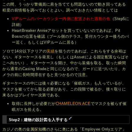
この間、うっかり警備員に肩を当てても問題ないので動き回ってある
程度の前情報を調べておくとよい。調べておきたい情報としては
VIPルームのバーカウンター内側に配置された酒瓶の色
（Step5に
詳細）
HeartBreaker Annieアセットを買っていないのであれば、Pit
Bossの位置を確認（プール側のテラス、受付カウンター後ろのバ
ー近く、もしくはVIPルームに居る）
ソロで14分以下クリアの
実績
を狙うのであれば、これらをする余裕は
ない。ギターケースを発見し（もしくはAssetによる固定配置ならばそ
こへ向かい）、ギターケースを開け、中から装備を取る。取った瞬間
から通常のCasing Modeと同じになるので、ガードに近づいたり、カ
メラの前に長時間滞在すると見つかるので注意。
ギターケースの中には後々必要になる「催眠ガス」も入っているが、
マスクを被ってから取る必要があり、この段階で被るか、後々取りに
来るかはプレイヤー次第である。
取得に長押しが必要だが
CHAMELEON ACE
でマスクを被らず催
眠ガスを拾える。
Step2：建物の設計図を入手する
カジノの奥の金属探知機のさらに奥にある「Employee Onlyエリア」