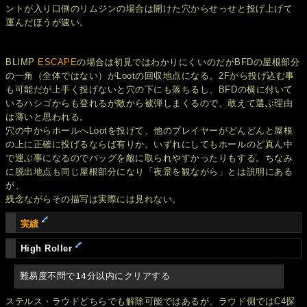
ントが入り口側のリムジンの場合は開けた穴からせっせと投げ上げて
運んだほうが速い。
BLIMP
ESCAPE
の場合は初見ではわかりにくいのだがBFDの屋根部分
の一角（全体ではない）がLootの回収地点になる。2Fから投げ込む事
も可能だが上手く投げないと穴の下にも落ちるし、BFDの横に付いて
いるハシゴからも登れるが敵から被弾しまくるので、敢えて選ぶ理由
は薄いと思われる。
穴の中からホールへLootを投げて、他のプレイヤーがどんどんと屋根
の上に正確に投げるならば有りか。いずれにしてもホールのど真ん中
で運ぶ事になるのでバッグを敵に取られやすかったりもする。ちなみ
に脱出地点も同じ屋根部分になり「夜景を観ながら」とは説明にある
が、
残念ながらその描写は実際には見れない。
実績
High Roller
難易度不問で14分以内にクリアする
ステルス・ラウドどちらでも解除可能ではあるが、ラウド側ではC4探