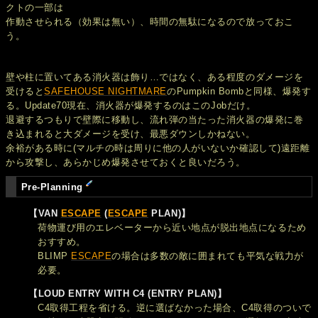
クトの一部は
作動させられる（効果は無い）、時間の無駄になるので放っておこ
う。
壁や柱に置いてある消火器は飾り…ではなく、ある程度のダメージを
受けると
SAFEHOUSE NIGHTMARE
のPumpkin Bombと同様、爆発す
る。Update70現在、消火器が爆発するのはこのJobだけ。
退避するつもりで壁際に移動し、流れ弾の当たった消火器の爆発に巻
き込まれると大ダメージを受け、最悪ダウンしかねない。
余裕がある時に(マルチの時は周りに他の人がいないか確認して)遠距離
から攻撃し、あらかじめ爆発させておくと良いだろう。
Pre-Planning
【VAN
ESCAPE
(
ESCAPE
PLAN)】
荷物運び用のエレベーターから近い地点が脱出地点になるため
おすすめ。
BLIMP
ESCAPE
の場合は多数の敵に囲まれても平気な戦力が
必要。
【LOUD ENTRY WITH C4 (ENTRY PLAN)】
C4取得工程を省ける。逆に選ばなかった場合、C4取得のついで