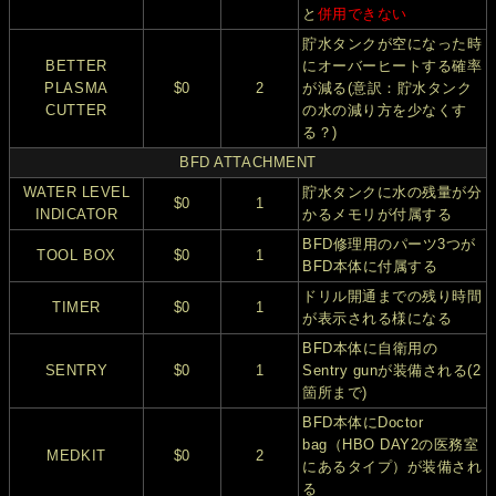
と
併用できない
貯水タンクが空になった時
BETTER
にオーバーヒートする確率
PLASMA
$0
2
が減る(意訳：貯水タンク
CUTTER
の水の減り方を少なくす
る？)
BFD ATTACHMENT
WATER LEVEL
貯水タンクに水の残量が分
$0
1
INDICATOR
かるメモリが付属する
BFD修理用のパーツ3つが
TOOL BOX
$0
1
BFD本体に付属する
ドリル開通までの残り時間
TIMER
$0
1
が表示される様になる
BFD本体に自衛用の
SENTRY
$0
1
Sentry gunが装備される(2
箇所まで)
BFD本体にDoctor
bag（HBO DAY2の医務室
MEDKIT
$0
2
にあるタイプ）が装備され
る