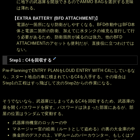
に地下の武器庫を開放できるのでAMMO BAGを選択する意味
は薄れる。
【EXTRA BATTERY (BFD ATTACHMENT)】
電源が一箇所になり防衛がしやすくなる。BFD作動中はBFD本
体と電源二箇所の防衛、加えてに水タンクの補充も並行して行
う必要があるため、防衛箇所が減るのは強力。他のBFD
ATTACHMENTのアセットも便利だが、直接役に立つわけでは
ない。
Step1：C4を回収する
Pre-PlanningでENTRY PLANをLOUD ENTRY WITH C4にしているな
ら、スタート地点の車に積まれているC4を入手する。その場合は
Step1の工程はすっ飛ばして次のStep2からの作業になる。
そうでないなら、武器庫にしまってあるC4を回収するため、武器庫の
扉を開くパスワードを探す。パスワードは決まった部屋にあるが、部
屋の位置はランダムで変動する。
武器庫待機室のロッカーの中
マネージャー室の絵画（ルートとして盗める）の裏の大金庫の中
換金所のデスクの上、VIPルームのバーカウンター、もしくはプ