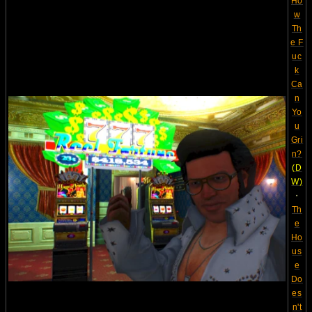
Ho
w
Th
e F
uc
k
Ca
n
Yo
u
Gri
n?
(D
W)
・
Th
e
Ho
us
e
Do
es
n't