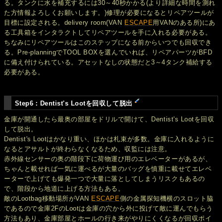
る。タンクに水を補充するには30～40秒かかる(より詳細な時間を測れ
た方情報よろしくお願いします。)修理が必要になるとリペアツールが
目標に設定される。delivery room(VAN
ESCAPE
用VANのある所)にあ
る工具箱をインタラクトしてリペアツールを手に入れる必要がある。
ちなみにリペアツールはこのステップになる前からいつでも回収でき
る。Pre-planningでTOOL BOXを選んでいれば、リペアパーツがBFD
に備え付けられている。アセットなしの状態だと3～4タンク補給する
必要がある。
Step6：Dentist's Lootを回収して脱出
金庫が開通したら最奥の部屋をドリルで開けて、Dentist's Lootを回収
して脱出。
Dentist's Lootはかなり重い、ほかは札束が多数。金庫に入れるように
なるとアサルトが終わらなくなるため、収監には注意。
赤外線センサーの奥の階段下に荷物運び用のエレベーターがあるが、
ちゃんと載せれば一気に運べるが大量のバッグを慎重に載せてエレベ
ーターで上げても爆発一つで大量に落としてしまうリスクもあるの
で、階段から地道に上げる方法もある。
敵のLootbag移動場所がVAN
ESCAPE
側の金属探知機横のスロット脇
であるので金庫2FのLootは金庫の穴から外に投げて敵に運んでもらう
方法もあり、金庫部屋とホールの行き来がやりにくくなるが回収ポイ