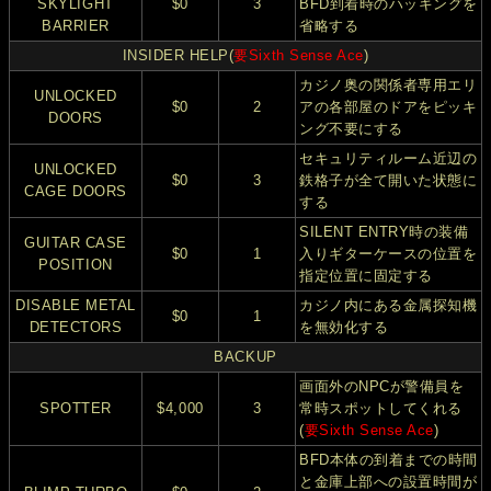
SKYLIGHT
$0
3
BFD到着時のハッキングを
BARRIER
省略する
INSIDER HELP(
要Sixth Sense Ace
)
カジノ奥の関係者専用エリ
UNLOCKED
$0
2
アの各部屋のドアをピッキ
DOORS
ング不要にする
セキュリティルーム近辺の
UNLOCKED
$0
3
鉄格子が全て開いた状態に
CAGE DOORS
する
SILENT ENTRY時の装備
GUITAR CASE
$0
1
入りギターケースの位置を
POSITION
指定位置に固定する
DISABLE METAL
カジノ内にある金属探知機
$0
1
DETECTORS
を無効化する
BACKUP
画面外のNPCが警備員を
SPOTTER
$4,000
3
常時スポットしてくれる
(
要Sixth Sense Ace
)
BFD本体の到着までの時間
と金庫上部への設置時間が