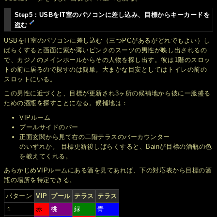
Step5：USBをIT室のパソコンに差し込み、目標からキーカードを
盗む
USBをIT室のパソコンに差し込む（三つPCがあるがどれでもよい）し
ばらくすると画面に紫か薄いピンクのスーツの男性が映し出されるの
で、カジノのメインホールからその人物を探し出す。彼は1階のスロッ
トの前に居るので探すのは簡単。大まかな目安としてはトイレの前の
スロットにいる。
この男性に近づくと、目標が更新され3ヶ所の候補地から彼に一服盛る
ための酒瓶を探すことになる。候補地は：
VIPルーム
プールサイドのバー
正面玄関から見て右の二階テラスのバーカウンター
のいずれか。 目標更新後しばらくすると、Bainが目標の酒瓶の色
を教えてくれる。
あらかじめVIPルームにある酒を見てあれば、下の対応表から目標の酒
瓶の場所を特定できる。
パターン
VIP
プール
テラス
テラス
１
赤
桃
緑
青