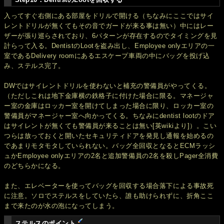
入ってすぐ右側にある部屋をドリルで開ける（ちなみにここではサイ
レントドリルが無くてもその音でガードが来る事は無い）中にはレー
ザーが張り巡らされており、6パターンが存在するのでタイミングを見
計らって入る。DentistのLootを盗み出し、Employee onlyエリアの一
室であるDelivery roomにあるエスケープ車両の中にバッグを投げ込
み、ステルス完了。
DWではサイレントドリルを使わないと補充の警備員がやってくる。
（ただしこれは地下金庫横の鉄格子に付けた場合に限る。マネージャ
ー室の金庫はロッカー室を開けてしまった場合に限り、ロッカー室の
警備員がマネージャー室へ向かってくる。ちなみにdentist lootのドア
はサイレントが無くても警備員が来ることは無い[英wikiより]）。こい
つらは放っておくと開いたセキュリティドアを発見し通報を始めるの
であまりモタモタしていられない。バッグ全回収となるとECMラッシ
ュかEmployee onlyエリアの2名と追加警備員の2名を殺しPager全消費
のどちらかになる。
また、エレベーターを使ってバッグを回収する場合落下による事故死
に注意。ソロでステルスをしていたら、誰も助けられずに、折角ここ
まで来たのが水の泡になってしまう。
ステルスのポイント