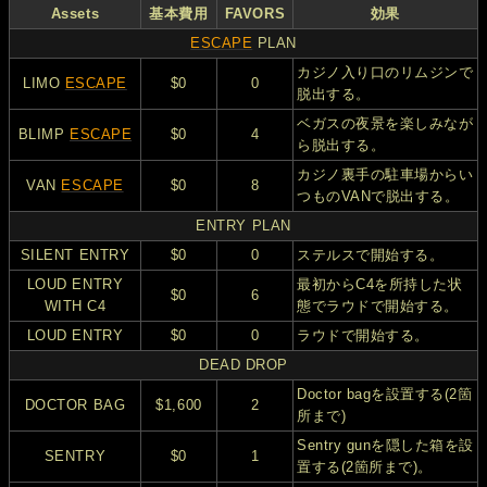
Assets
基本費用
FAVORS
効果
ESCAPE
PLAN
カジノ入り口のリムジンで
LIMO
ESCAPE
$0
0
脱出する。
ベガスの夜景を楽しみなが
BLIMP
ESCAPE
$0
4
ら脱出する。
カジノ裏手の駐車場からい
VAN
ESCAPE
$0
8
つものVANで脱出する。
ENTRY PLAN
SILENT ENTRY
$0
0
ステルスで開始する。
LOUD ENTRY
最初からC4を所持した状
$0
6
WITH C4
態でラウドで開始する。
LOUD ENTRY
$0
0
ラウドで開始する。
DEAD DROP
Doctor bagを設置する(2箇
DOCTOR BAG
$1,600
2
所まで)
Sentry gunを隠した箱を設
SENTRY
$0
1
置する(2箇所まで)。