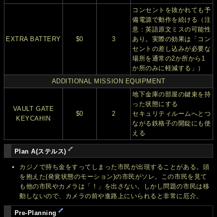
コンセントを抜かれても予
備電源で動作を続ける（注
意：英語原文ミスの可能性
EXTRA BATTERY
$0
3
あり。実際の効果は「コン
セントの差し込みが必要な
場所を通常の2か所から1
か所のみに軽減する」）
ADDITIONAL MISSION EQUIPMENT
地下金庫の部屋の鍵束を持
った状態にする
VAULT GATE
$0
2
セキュリティルームへとつ
KEYCAHIN
ながる鉄格子の開錠にも使
える
Plan A(ステルス)
カジノで持ち金をすってしまった市民が出現することがある。頭
を抱えた(発覚状態のモーション)の市民がソレ。この市民を見て
も他の市民やカメラは「！」を出さない。しかし問題の市民は移
動しないので、カメラの前や進路上にいられると非常に厄介。
Pre-Planning