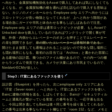
へ向かう。金属探知機無効化をAssetで購入してあれば気にしなくても
よくなる。が、金属探知機の横を通れば済む話なので購入する意味は
ない。カジノのメインホールから Employee only エリアへ向かうには
スロットマシンが良い物陰となってくれるが、上へと向かう階段があ
る場合急にガードや市民と鉢合わせる事もしばしばあるので注意。
Employee only エリアの扉は通常ロックピックが必要、もしAssetで
Unlocked doorを購入しているのであればワンクリックで開く事が可
能。外側・内側からエレベーターのボタンを押すことでエレベーター
の扉を開閉できるが、
扉の開いたエレベーターは通報対象である。
開けたまま放置しても通報はされることはないので安全な隠し場所に
も隠れ場所にもなる。最初のお目当ては「Archive」と書かれた部屋に
ある建物の設計図。幾つかのファイル棚があるので、その内一つの棚
からランダムで発見できる。カメラが大量にあり市民までいるので、
NimbleやECMが欲しい。
Step3：IT室にあるファックスを使う
設計図（Blueprint）を持ったら、次にemployee only エリアにある
「IT室（Sever room）」へと向かう。IT室にあるファックスを使い、
Bainに建物の情報を送る。しばらくすると、Bainが「セキュリティル
ームと通風孔が繋がっている客室」の番号を言う。一応字幕も出る
し、今回は聞き逃してもBainは後々同じ番号を繰り返してくれるが、
この番号は出来る事ならチャット欄などで「room 152」など、メモと