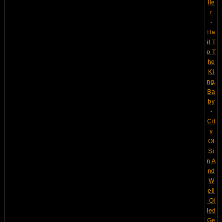
lle
r
・
Ha
il T
o T
he
Ki
ng,
Ba
by
・
Cit
y
Of
Si
n A
nd
W
ell
-Oi
led
Ge