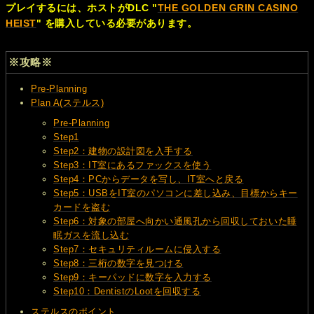
プレイするには、ホストがDLC "
THE GOLDEN GRIN CASINO
HEIST
" を購入している必要があります。
※攻略※
Pre-Planning
Plan A(ステルス)
Pre-Planning
Step1
Step2：建物の設計図を入手する
Step3：IT室にあるファックスを使う
Step4：PCからデータを写し、IT室へと戻る
Step5：USBをIT室のパソコンに差し込み、目標からキー
カードを盗む
Step6：対象の部屋へ向かい通風孔から回収しておいた睡
眠ガスを流し込む
Step7：セキュリティルームに侵入する
Step8：三桁の数字を見つける
Step9：キーパッドに数字を入力する
Step10：DentistのLootを回収する
ステルスのポイント