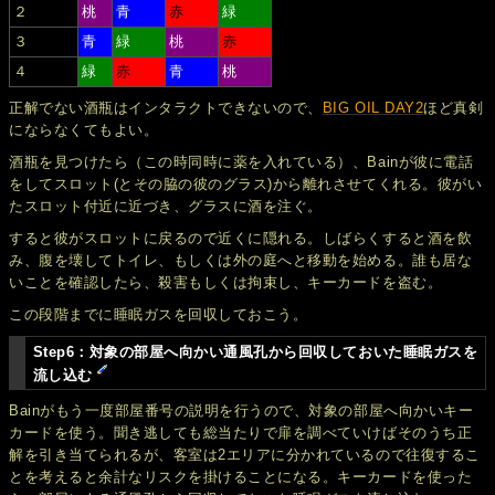
２
桃
青
赤
緑
３
青
緑
桃
赤
４
緑
赤
青
桃
正解でない酒瓶はインタラクトできないので、
BIG OIL DAY2
ほど真剣
にならなくてもよい。
酒瓶を見つけたら（この時同時に薬を入れている）、Bainが彼に電話
をしてスロット(とその脇の彼のグラス)から離れさせてくれる。彼がい
たスロット付近に近づき、グラスに酒を注ぐ。
すると彼がスロットに戻るので近くに隠れる。しばらくすると酒を飲
み、腹を壊してトイレ、もしくは外の庭へと移動を始める。誰も居な
いことを確認したら、殺害もしくは拘束し、キーカードを盗む。
この段階までに睡眠ガスを回収しておこう。
Step6：対象の部屋へ向かい通風孔から回収しておいた睡眠ガスを
流し込む
Bainがもう一度部屋番号の説明を行うので、対象の部屋へ向かいキー
カードを使う。聞き逃しても総当たりで扉を調べていけばそのうち正
解を引き当てられるが、客室は2エリアに分かれているので往復するこ
とを考えると余計なリスクを掛けることになる。キーカードを使った