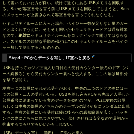
して書いておいた方が良い。続けて近くにあるUSBメモリを回収す
る。Bainが客室番号を言う前にUSBメモリを回収してしまうと、Bain
のメッセージが上書きされて客室番号を言ってくれなくなる。
セキュリティルームに入った場合、ペイジャー数が足りない量のガー
ドと出くわすうえに、そもそも開いたセキュリティードアは通報対象
なので、
絶対に
セキュリティルームをロックピックで開けてはならな
い。ステルスの煩雑な手順の殆どはこのセキュリティルームをペイジ
ャー無しで制圧するためのもの。
Step4：PCからデータを写し、IT室へと戻る
USBを持ってカジノ正面入り口付近の受付カウンター後ろのドア（バ
ーの真後ろ）から受付カウンター裏へと侵入する。ここの扉は鍵部分
を撃てば開く。
左右一つの部屋にそれぞれ受付がおり、中央の二つのドアの奥には一
つの部屋・二人の受付がいる。USBを差し込みPCから先ほど入手した
部屋番号に泊まっている客のデータを盗むのだが、PCは左右の部屋、
もしくは中央の部屋のどちらかのテーブルの計4か所にランダムに出現
する。左右の部屋にいる受付は妙に後ろへの感知範囲が広く、ハッキ
ングの際にこちらに気づきやすい。 伏せさせれば安全なので最初から
拘束するつもりでもいいかもしれない。
USBにデータを写し、回収し、IT室へと戻る。