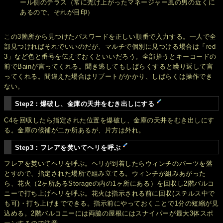
ール側のテラス（常に禿げ上がったマネージャー風の男の近くに
あるので、それが目印）
この3箇所から見つけたパスワードを正しい順番で入力する。一人で全
部見つければそれでいいのだが、マルチで個別に見つける場合は「red
3」など色と番号を伝えておくといいだろう。全部拾うとキーコードの
前でBainが言ってくれる。聞き逃してもしばらくすると繰り返して言
ってくれる。間違えた場合はリブートがかかり、しばらくは操作でき
ない。
Step2：爆破し、金庫の天井をむき出しにする
C4を回収したら指定された位置を爆破し、金庫の天井をむき出しにす
る。金庫の候補が二か所あるが、片方は外れ。
Step3：フレアを焚いてヘリを呼ぶ
フレアを焚いてヘリを呼ぶ。ヘリが到着したらウィンチのパーツを落
とすので、指定された場所で組み立てる。ウィンチが組みあがった
ら、花火（2ヶ所あるStorageの内の1ヶ所にある）を回収し2階バルコ
ニーで打ち上げヘリを呼ぶ。花火は指示される前に回収(ステルス中で
も可)・打ち上げまでできる。指示前にやっておくことで1分の短縮が見
込める。2階バルコニーには両脇の屋根にはスナイパーが最大3体スポ