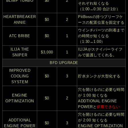
BLIMP TURBO
$0
2
それぞれ短くなる
（1:00→0:30 合計1分）
HEARTBREAKER
PitBossの持つブリーフケ
$0
2
ANNIE
ースの配置位置を固定する
ウインチパーツの到着まで
ATC BRIBE
$0
1
の時間が短くなる
（1:30→1:00）
ILIJA THE
ILIJAがスナイパーライフ
$3,000
1
SNIPER
ルで援護してくれる。
BFD UPGRADE
IMPROVED
COOLING
$0
3
貯水タンクが大型化する
SYSTEM
穴を開けるのに必要な時間
ENGINE
が 1:00 短くなる
$0
2
OPTIMIZATION
ADDTIONAL ENGINE
POWERと
併用できない
穴を開けるのに必要な時間
ADDTIONAL
が 2:00 短くなる
$0
3
ENGINE POWER
ENGINE OPTIMIZATION