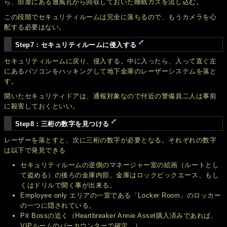
ら、部屋にある通風孔から回収しておいた睡眠ガスを流し込む。
この段階でセキュリティルームは完全に落ちるので、もうカメラを心
配する必要はない。
Step7：セキュリティルームに侵入する
セキュリティルームに戻り、侵入する。中に入ったら、入って直ぐ左
にあるパソコンをハッキングして地下金庫のレーザーシステムを落と
す。
開いたセキュリティドアは、通報対象なので付近の警備員二人は事前
に殺害しておくといい。
Step8：三桁の数字を見つける
レーザーを落とすと、次に三桁の数字が必要となる。それぞれの数字
は以下で発見できる
セキュリティルームの逆側のマネージャー室の絵画（ルートとし
て盗める）の後ろの金庫内部。金庫はロックピックエース、もし
くはドリルで開く事が出来る。
Employee only エリアの一室である「Locker Room」のロッカー
の一つに隠されている。
Pit Bossの近く（Heartbreaker Annie Asset購入済みであれば、
VIPルームのバーカウンターで確定。）