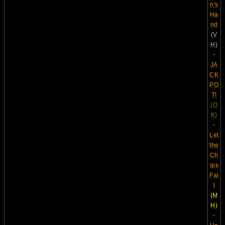
n's
Ha
nd
(V
H)
・
JA
CK
PO
T!
(O
K)
・
Let
the
Ch
ips
Fal
l
(M
H)
・