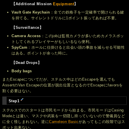
【Additional Mission
Equipment
】
Vault Gate Keychain
：全ての鉄格子を一定確率で開けられる鍵
を持てる。サイレントドリルに1ポイント振ってあれば不要。
【Surveillance】
Camera Access
：このjobは監視カメラが多いためカメラスポッ
トしてくれるプレイヤーがもしいるなら便利。
SpyCam
：ホールに仕掛けると出会い頭の事故を減らせる可能性
はある。ポイントが余った時に。
【Dead Drops】
Body bags
またEscapeについてだが、ステルス中はどのEscapeを選んでも
AssertのVan Escapeの位置が脱出位置となるのでEscapeにfavorsを
割く必要はない。
Step1
ステルスでのスタートは市民モードから始まる。市民モードはCasing
Modeとは違い、マスクや武装を一切隠し持っていないので警備員など
に全く怪しまれない。逆に
Cameleon Basic
があってもこの段階ではス
ポット出来ない。