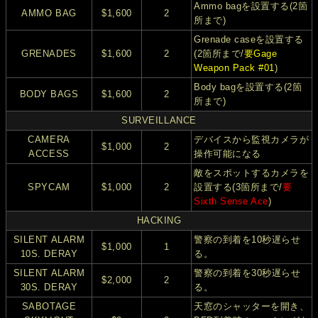
Ammo bagを設置する(2箇
AMMO BAG
$1,600
2
所まで)
Grenade caseを設置する
GRENADES
$1,600
2
(2箇所まで/
要Gage
Weapon Pack #01
)
Body bagを設置する(2箇
BODY BAGS
$1,600
2
所まで)
SURVEILLANCE
CAMERA
デバイスから監視カメラが
$1,000
2
ACCESS
操作可能になる
敵をスポットするカメラを
SPYCAM
$1,000
2
設置する(3箇所まで/
要
Sixth Sense Ace
)
HACKING
SILENT ALARM
警察の到着を10秒遅らせ
$1,000
1
10S. DERAY
る。
SILENT ALARM
警察の到着を30秒遅らせ
$2,000
2
30S. DERAY
る。
SABOTAGE
天窓のシャッターを開き、