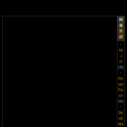
関
連
実
績
・
All
-I
n!
(N)
・
Ro
yal
Flu
sh
(H)
・
De
ad
Ma