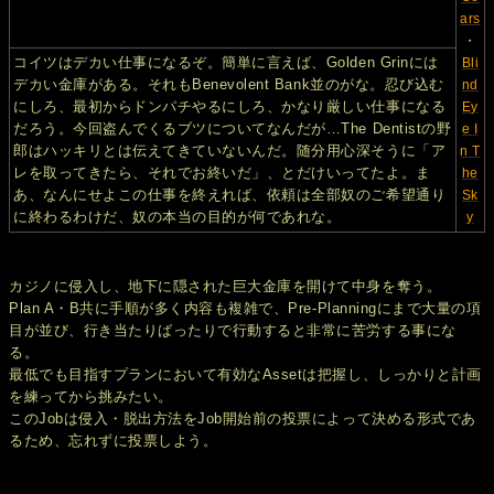
ars
・
コイツはデカい仕事になるぞ。簡単に言えば、Golden Grinには
Bli
デカい金庫がある。それもBenevolent Bank並のがな。忍び込む
nd
にしろ、最初からドンパチやるにしろ、かなり厳しい仕事になる
Ey
だろう。今回盗んでくるブツについてなんだが…The Dentistの野
e I
郎はハッキリとは伝えてきていないんだ。随分用心深そうに「ア
n T
レを取ってきたら、それでお終いだ」、とだけいってたよ。ま
he
あ、なんにせよこの仕事を終えれば、依頼は全部奴のご希望通り
Sk
に終わるわけだ、奴の本当の目的が何であれな。
y
カジノに侵入し、地下に隠された巨大金庫を開けて中身を奪う。
Plan A・B共に手順が多く内容も複雑で、Pre-Planningにまで大量の項
目が並び、行き当たりばったりで行動すると非常に苦労する事にな
る。
最低でも目指すプランにおいて有効なAssetは把握し、しっかりと計画
を練ってから挑みたい。
このJobは侵入・脱出方法をJob開始前の投票によって決める形式であ
るため、忘れずに投票しよう。