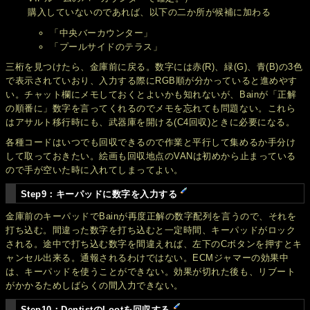
購入していないのであれば、以下の二か所が候補に加わる
「中央バーカウンター」
「プールサイドのテラス」
三桁を見つけたら、金庫前に戻る。数字には赤(R)、緑(G)、青(B)の3色
で表示されていおり、入力する際にRGB順が分かっていると進めやす
い。チャット欄にメモしておくとよいかも知れないが、Bainが「正解
の順番に」数字を言ってくれるのでメモを忘れても問題ない。これら
はアサルト移行時にも、武器庫を開ける(C4回収)ときに必要になる。
各種コードはいつでも回収できるので作業と平行して集めるか手分け
して取っておきたい。絵画も回収地点のVANは初めから止まっている
ので手が空いた時に入れてしまってよい。
Step9：キーパッドに数字を入力する
金庫前のキーパッドでBainが再度正解の数字配列を言うので、それを
打ち込む。間違った数字を打ち込むと一定時間、キーパッドがロック
される。途中で打ち込む数字を間違えれば、左下のCボタンを押すとキ
ャンセル出来る。通報されるわけではない。ECMジャマーの効果中
は、キーパッドを使うことができない。効果が切れた後も、リブート
がかかるためしばらくの間入力できない。
Step10：DentistのLootを回収する