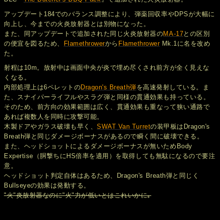
アップデート184でのバランス調整により、弾薬回収率やDPSが大幅に
向上し、今までの火炎放射器とは別物になった。
また、同アップデートで追加された同じ火炎放射器の
MA-17
との区別
の便宜を図るため、
Flamethrower
から
Flamethrower
Mk.1に名を改め
た。
射程は10m。放射中は画面中央が炎で埋め尽くされ前方が全く見えな
くなる。
内部処理上は6ペレットの
Dragon's Breath弾
を高速発射している。ま
た、スナイパーライフルやスラグ弾と同様の貫通効果も持っている。
そのため、前方向の効果範囲は広く、貫通効果も重なって狭い通路で
あれば複数人を同時に攻撃可能。
木製ドアやガラス破壊も早く、
SWAT Van Turret
の装甲板はDragon's
Breath弾と同じダメージボーナスがあるので瞬く間に破壊できる。
また、ヘッドショットによるダメージボーナスが無いためBody
Expertise（胴撃ちにHS倍率を適用）を取得しても無駄になるので要注
意。
ヘッドショット判定自体はあるため、Dragon's Breath弾と同じく
Bullseyeの効果は発動する。
"火"炎放射器なのに"火"力が低いとはこれいかに｡