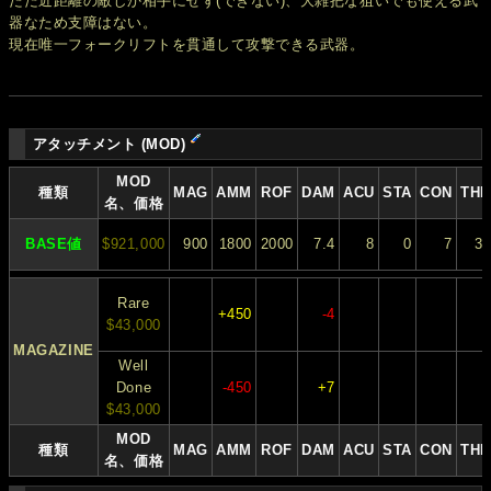
ただ近距離の敵しか相手にせず(できない)、大雑把な狙いでも使える武
器なため支障はない。
現在唯一フォークリフトを貫通して攻撃できる武器。
アタッチメント (MOD)
MOD
種類
MAG
AMM
ROF
DAM
ACU
STA
CON
THR
名、価格
BASE値
$921,000
900
1800
2000
7.4
8
0
7
37
Rare
+450
-4
$43,000
MAGAZINE
Well
Done
-450
+7
$43,000
MOD
種類
MAG
AMM
ROF
DAM
ACU
STA
CON
THR
名、価格