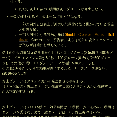
生する。
ただし炎上直後の1秒間は炎上ダメージが発生しない。
一部の例外を除き、炎上中は行動不能になる。
一部の例外とは炎上以外の状態異常に既に掛かっている場合
と特殊な敵。
一部の例外となる特殊な敵は
Shield
、
Cloaker
、
Medic
、
Bull
dozer
、Commissar、密告者。彼らは絶対に炎上モーション
は取らず普通に行動してくる。
炎上の効果時間は火炎放射器が1.6秒・300ダメージ(0.5s毎/計600ダメ
ージ)、ドラゴンブレス弾が3.1秒・100ダメージ(0.5s毎/計500ダメー
ジ)、その他が6秒・150ダメージ(0.5s毎/計1500ダメージ)。
その他は6秒きっかりで効果が終了するため、150ダメージ少ない。
(2016/06/4現在)
炎上ダメージはクリティカルを発生させる事がある。
（0.5s間隔の）炎上ダメージが発生する度にクリティカルが発動する
かの判定が行われる。
炎上ダメージは300/0.5秒で、効果時間は1.6秒間。炎上初めの一秒間は
ダメージを受けないので、総ダメージは600。炎上確率は75％。