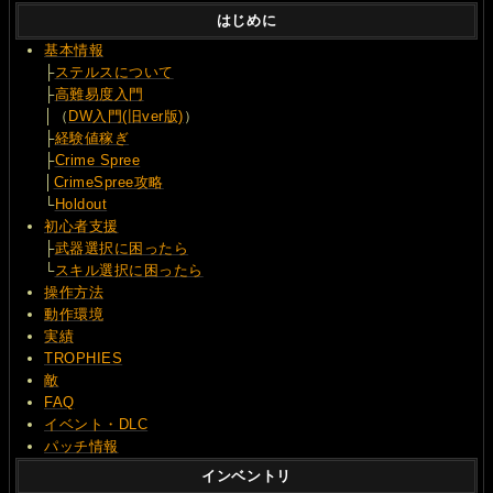
はじめに
基本情報
├
ステルスについて
├
高難易度入門
│（
DW入門(旧ver版)
）
├
経験値稼ぎ
├
Crime Spree
│
CrimeSpree攻略
└
Holdout
初心者支援
├
武器選択に困ったら
└
スキル選択に困ったら
操作方法
動作環境
実績
TROPHIES
敵
FAQ
イベント・DLC
パッチ情報
インベントリ