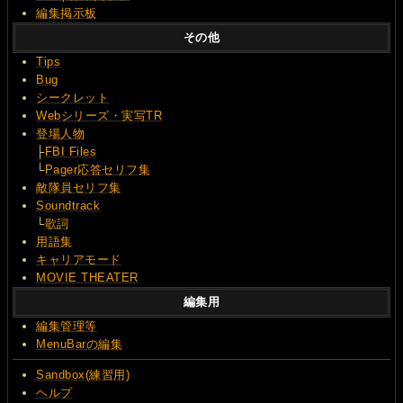
編集掲示板
その他
Tips
Bug
シークレット
Webシリーズ・実写TR
登場人物
├
FBI Files
└
Pager応答セリフ集
敵隊員セリフ集
Soundtrack
└
歌詞
用語集
キャリアモード
MOVIE THEATER
編集用
編集管理等
MenuBarの編集
Sandbox(練習用)
ヘルプ