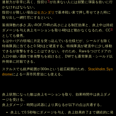
*1
連射力が非常に高く、指切り
が出来ない人には頻繁に弾薬を拾いに行
かなければならない。
指切りが難しい場合は
セカンダリ
で基本戦い束で押し寄せてきた時に
取り出し一網打尽にするといい。
装填弾数の多さ,高いROF,THRの高さによる制圧効果と、炎上中は持続
*2
ダメージを与え炎上モーションを取り4秒ほど動かなくなるため、CC
としても優秀。
もはやバグの領域に片足を突っ込んでいる仕様だが、シールドを除く
特殊隊員に当てると0.5秒ほど硬直する。特殊隊員が硬直中に少し移動
できるが攻撃をすることはできない。そのため、Rareをつけてドアの
入口や細い通路で単発撃ちを続けると、DWでも通常隊員・シールド以
外簡単に封殺できる。
ステルスでも銃声範囲が300mという超広範囲のため、
Stockholm Syn
drome
による一斉市民脅迫にも使える。
炎上状態になった敵は炎上モーションを取り、効果時間中は炎上ダメ
ージを受ける。
炎上ダメージ・時間は武器により異なるが以下の点は共通する。
炎上して0.5秒毎にダメージを与え、炎上効果終了まで継続的に発