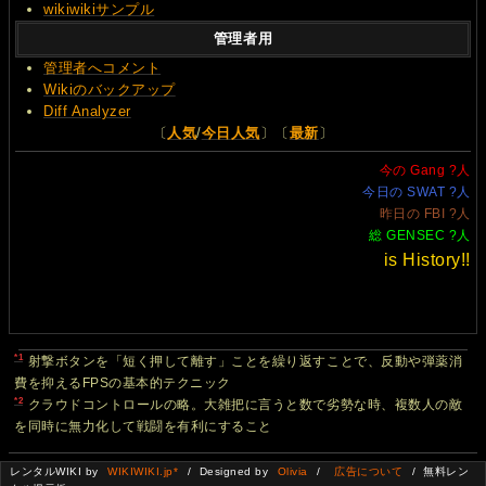
wikiwikiサンプル
管理者用
管理者へコメント
Wikiのバックアップ
Diff Analyzer
〔
人気
/
今日人気
〕〔
最新
〕
今の Gang
?
人
今日の SWAT
?
人
昨日の FBI
?
人
総 GENSEC
?
人
is History!!
*1
射撃ボタンを「短く押して離す」ことを繰り返すことで、反動や弾薬消
費を抑えるFPSの基本的テクニック
*2
クラウドコントロールの略。大雑把に言うと数で劣勢な時、複数人の敵
を同時に無力化して戦闘を有利にすること
レンタルWIKI by
WIKIWIKI.jp*
/ Designed by
Olivia
/
広告について
/ 無料レン