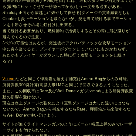
高難易度の一般隊員(HP960)を倒すには、最初のダメージ判定が出てか
ら(最初にヒットさせて一秒経ってから)もう一度炙る必要がある。
Shieldは正面から盾越しに燃やして倒せる(ダメージの貫通減衰なし)。
Cloakerも炎上モーションを取らないが、炎を当て続ける事でモーショ
ンを中断させその場に釘付けに出来る。
当て続ける必要があり、燃料節約で指切りするとその隙に飛び蹴りが
飛んでくるので注意。
(バグの可能性はあるが、突進後のアクロバティックな攻撃モーション
中に炎を当てると、プレイヤーがダウンしていないにもかかわらず、
あたかもプレイヤーがダウンした時に行う攻撃モーションをし続け
る？)
Vulcan
などと同じく弾薬箱を拾えず補充はAmmo Bagからのみ可能。
所持弾数300発計算(高威力帯LMGと同じ)で回収できるようになった。
また、この回収率はRare及びWell Doneマガジンmodによる所持弾数変
動の影響を受けない。
現在は炎上ダメージの強化により直撃ダメージは大した違いにはなら
ないので、Ammo Bagから補充するならRare、弾薬箱から改修するな
らWell Doneで使い分けよう。
サイトが無くライトマシンガンのようにズーム+精度上昇のみでレーザ
ーサイトも付けられない。