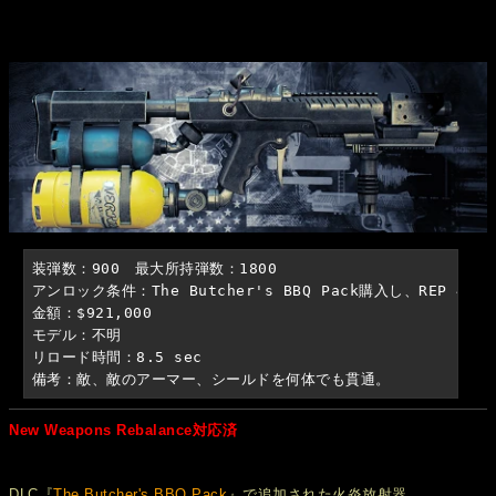
装弾数：900　最大所持弾数：1800

アンロック条件：The Butcher's BBQ Pack購入し、REP 44

金額：$921,000

モデル：不明

リロード時間：8.5 sec

備考：敵、敵のアーマー、シールドを何体でも貫通。
New Weapons Rebalance対応済
DLC『
The Butcher's BBQ Pack
』で追加された火炎放射器。