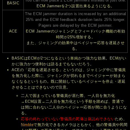
You can now place 2 ECM jammers instead of just one.
BASIC
ECM Jammerを2つ設置出来るようになる。
The ECM jammer duration is increased by an additional
25% and the ECM feedback duration lasts 25% longer.
Pagers are delayed by the ECM jammer.
ACE
ECM Jammerのジャミングとフィードバック機能の有効
時間が25%増加する。
また、ジャミングの効果中はペイジャー応答を遅延させ
る。
BASICはECMが2つになるという単純かつ強力な効果。ECMがい
かに強力かつ便利かは語るまでもないだろう。
ACEの「応答を遅延させる」というのは、ジャミング中に警備員
を無力化した際に、ジャミングが切れるまでペイジャーが始まら
なくなるというもの。既に開始しているペイジャーを停止・遅延
させることはできないので注意。
二人で固まっている警備員が居た際、一人目を無力化
→ECM設置→二人目を無力化という手順を踏めば、普通で
は間に合わない二人分のペイジャー応答が間に合うようにな
る。
応答の終わっていない警備員の死体は袋詰めできない
ため、
Nimble
で無力化できるカメラはともかく、他の警備員や民間