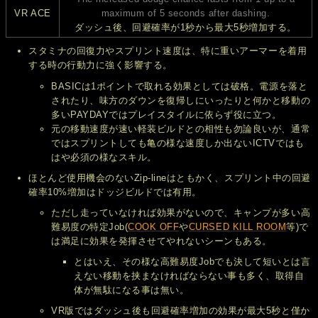
VR ACE
maximum of 5 seconds after dashing.
ダッシュ後、回避確率が1秒から最大5秒増加する。
スタミナの回復力やスプリント速度は、特に重いアーマーを着用
する時の行動力に強く影響する。
BASICは1ポイントで取れる効果としては破格。電源を落と
されたり、味方のダウンを復帰しにいったりと何かと移動の
多いPAYDAYではプレイスタイルに依らず役に立つ。
元の移動速度が速い軽装ビルドとの相性も勿論良いが、通常
ではスプリントしても亀の様な速度しか出ないICTVではも
はや必須の様なスキル。
ほとんど使用機会のないZip-lineはともかく、スプリント中の回避
確率10%増加はドッジビルドでは有用。
ただし走っていなければ効果がないので、キャンプが多い高
難易度の特定Job(
COOK OFF
や
CURSED KILL ROOM
等)で
は満足に効果を発揮させてやれないシーンもある。
とはいえ、その様な高難易度Jobでも決して短いとは言
えない移動を挟まなければならない事も多く、取得自
体が無駄になる事は無い。
VR版ではダッシュ後も回避確率増加の効果が最大5秒と僅か