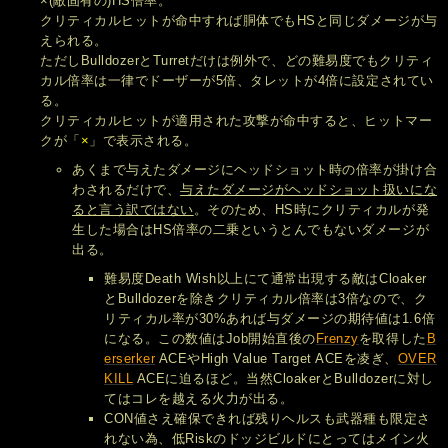
×(敵固有の)HS倍率。
クリティカルヒットが命中すれば胴体でもHSと同じダメージが与
えられる。
ただしBulldozerとTurretだけは例外で、どの難易度でもクリティ
カル倍率は一律でドーザーが5倍、タレットが4倍に設定されてい
る。
クリティカルヒットが適用された攻撃が命中すると、ヒットマー
クが「
×
」で表示される。
あくまで与えたダメージにヘッドショット時の倍率が掛け合
わされるだけで、
与えたダメージがヘッドショット扱いにな
ると言う訳ではない
。そのため、HS時にクリティカルが発
生した場合はHS倍率の二乗というとんでもないダメージが
出る。
難易度Death Wish以上にて通常出現する敵はCloaker
とBulldozerを除きクリティカル倍率は3倍なので、ク
リティカル率が30%あれば与ダメージの期待値は1.6倍
になる。この数値はJob開始直後の
Frenzy
を取得した
B
erserker
ACEやHigh Value Target ACEを凌ぎ、
OVER
KILL
ACEに迫るほど。当然CloakerとBulldozerに対し
てはコレを越える火力が出る。
CON値さえ確保できれば残りヘルスも武器種も限定さ
れない為、低Riskのドッジビルドにとってはメイン火