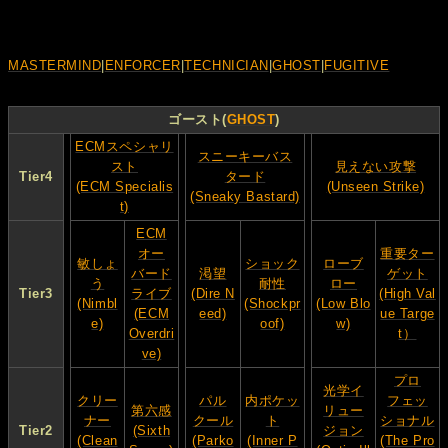
MASTERMIND
|
ENFORCER
|
TECHNICIAN
|
GHOST
|
FUGITIVE
ゴースト(
GHOST
)
ECMスペシャリ
スニーキーバス
スト
見えない攻撃
Tier4
タード
(ECM Specialis
(Unseen Strike)
(Sneaky Bastard)
t)
ECM
オー
重要ター
敏しょ
ショック
ローブ
バード
渇望
ゲット
う
耐性
ロー
Tier3
ライブ
(Dire N
(High Val
(Nimbl
(Shockpr
(Low Blo
(ECM
eed)
ue Targe
e)
oof)
w)
Overdri
t）
ve)
プロ
光学イ
クリー
パル
内ポケッ
フェッ
第六感
リュー
ナー
クール
ト
ショナル
Tier2
(Sixth
ジョン
(Clean
(Parko
(Inner P
(The Pro