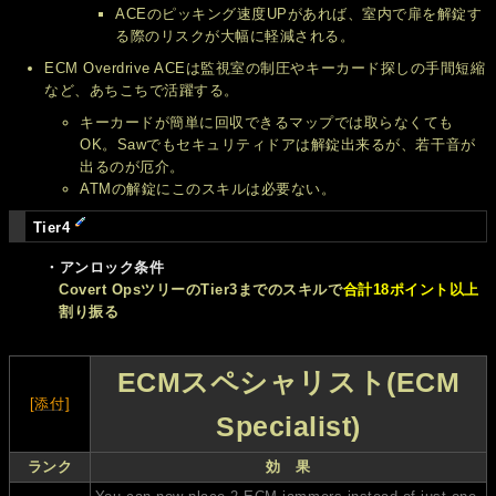
ACEのピッキング速度UPがあれば、室内で扉を解錠す
る際のリスクが大幅に軽減される。
ECM Overdrive ACEは監視室の制圧やキーカード探しの手間短縮
など、あちこちで活躍する。
キーカードが簡単に回収できるマップでは取らなくても
OK。Sawでもセキュリティドアは解錠出来るが、若干音が
出るのが厄介。
ATMの解錠にこのスキルは必要ない。
Tier4
・アンロック条件
Covert OpsツリーのTier3までのスキルで
合計18ポイント以上
割り振る
ECMスペシャリスト(ECM
[添付]
Specialist)
ランク
効 果