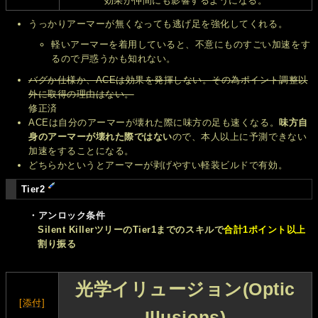
効果が仲間にも影響するようになる。
うっかりアーマーが無くなっても逃げ足を強化してくれる。
軽いアーマーを着用していると、不意にものすごい加速をす
るので戸惑うかも知れない。
バグか仕様か、ACEは効果を発揮しない。その為ポイント調整以
外に取得の理由はない。
修正済
ACEは自分のアーマーが壊れた際に味方の足も速くなる。
味方自
身のアーマーが壊れた際ではない
ので、本人以上に予測できない
加速をすることになる。
どちらかというとアーマーが剥げやすい軽装ビルドで有効。
Tier2
・アンロック条件
Silent KillerツリーのTier1までのスキルで
合計1ポイント以上
割り振る
光学イリュージョン(Optic
[添付]
Illusions)