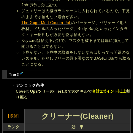
Jobで特に役に立つ。
ジュエリーは大概ガラスケースに入れられているので、下見
のままでは拾えない場合が多い。
The Gage Mod Courier Job
のパッケージ、バリケード用の
板材、ドリルの入ったバッグ、Body Bagといったインタラ
クトキー長押しが必要な物は拾えない。
Keycardは拾えるだけで、マスクを被るまでは扉に挿入して
開けることはできない。
下見がない、下見中の取得をしないならば切っても問題のな
いスキル。ただしツリーの最下層なのでBASICは嫌でも取る
ことになる。
Tier2
・アンロック条件
Covert OpsツリーのTier1までのスキルで
合計1ポイント以上
割
り振る
クリーナー(Cleaner)
[添付]
ランク
効 果