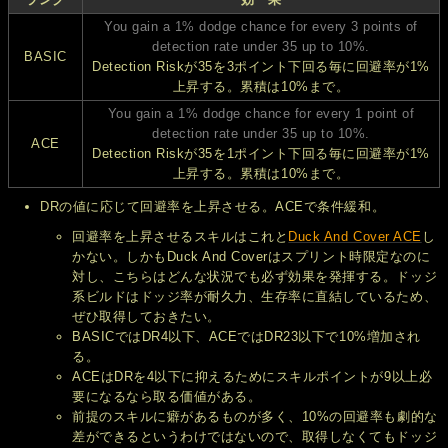
You gain a 1% dodge chance for every 3 points of
detection rate under 35 up to 10%.
BASIC
Detection Riskが35を3ポイント下回る毎に回避率が1%
上昇する。累積は10%まで。
You gain a 1% dodge chance for every 1 point of
detection rate under 35 up to 10%.
ACE
Detection Riskが35を1ポイント下回る毎に回避率が1%
上昇する。累積は10%まで。
DRの値に応じて回避率を上昇させる。ACEで条件緩和。
回避率を上昇させるスキルはこれと
Duck And Cover ACE
し
かない。しかもDuck And Coverはスプリント時限定なのに
対し、こちらはどんな状況でも必ず効果を発揮する。ドッジ
系ビルドはドッジ率が耐久力、生存率に直結しているため、
ぜひ取得しておきたい。
BASICではDR4以下、ACEではDR23以下で10%増加され
る。
ACEはDRを4以下に抑えるためにスキルポイントが9以上必
要になるなら取る価値がある。
前提のスキルに癖があるものが多く、10%の回避率も劇的な
差ができるというわけではないので、取得しなくてもドッジ