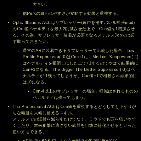
大きい。
他Perkの狙われやすさが変動する効果と重複する。
Optic Illusions ACEはサプレッサー(銃声を消すバレル拡張mod)
のCon値ペナルティを最大2削減させた上で、Con値を1増加させ
る。その為、サプレッサー装着が必須となるステルスJobでは必
ず取っておきたい。
通常のARに装着できるサプレッサーで比較した場合、Low
Profile Suppressor(±0)はCon+1に、Medium Suppressor(-2)
はペナルティを帳消しにした上で+1するのでやはり結果的に
Con+1になる。The Bigger The Better Suppressor(-3)はペ
ナルティが-1残ってしまうが、Con値+1で相殺され結果的に
は±0になる。
Con-4以上のサプレッサーの場合、軽減はされるものの
ペナルティは残ってしまう。
The Professional ACEはCon値を重視するとどうしても下がりが
ちな精度を大幅に補えるスキル。
ステルスでの誤射を減らすだけでなく、ラウドでも頭を狙いやす
くしたり、本来狙撃に適さない武器を狙撃に特化させるといった
使い方もできる。
VR版ではBASICにスタミナ回復の追加効果が付く。