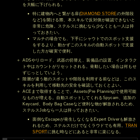
を大幅に下げられる。
特に建物内へと繋がる扉(
DIAMOND STORE
の外階段
など)を開ける際、本スキルで反対側が確認できないと
非常に危険。ステルスに挑むなら少なくとも一人は持
っておきたい。
マルチの場合でも、下手にシャウトでのスポット支援
をするより、動かずこのスキルの自動スポットで支援
した方が確実で便利。
ADSやリロード、武器の切替え、装備品の設置、インタラク
ト中はカウントがリセットされる。発動したい場合は何もせ
ずじっとしていよう。
階層が違う敵のスポットや階段を利用する前などは、このス
キルを利用して移動先の安全を確認しておくとよい。
ACEまで取得することで、Assets(Pre Planning)で使用可能
なものが増える。自動スポットしてくれるSpycam、追加の
Keycard、Body Bag Caseなど便利な物が解放されるため、
ステルスJobなら一人は持っておきたい。
面倒なEscapeが発生しなくなるExpert Driverも解放さ
れるため、ステルスだけでなくラウドでも有用。
TRAN
SPORT
に挑む時などにあると非常に楽になる。