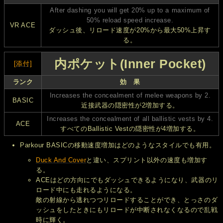
After dashing you will get 20% up to a maximum of
50% reload speed increase.
VR ACE
ダッシュ後、リロード速度が20%から最大50%上昇す
る。
内ポケット(Inner Pocket)
[添付]
ランク
効 果
Increases the concealment of melee weapons by 2.
BASIC
近接武器の隠密性が2増加する。
Increases the concealment of all ballistic vests by 4.
ACE
すべてのBallistic Vestの隠密性が4増加する。
Parkour BASICの移動速度増加はどのようなスタイルでも有用。
Duck And Cover
と違い、スプリント以外の速度も増加す
る。
ACEはどの方向にでもダッシュできるようになり、武器のリ
ロード中にも走れるようになる。
敵の射線から逃れつつリロードすることができ、とっさのダ
ッシュをしたときにもリロードが中断されなくなるので乱戦
時に輝く。