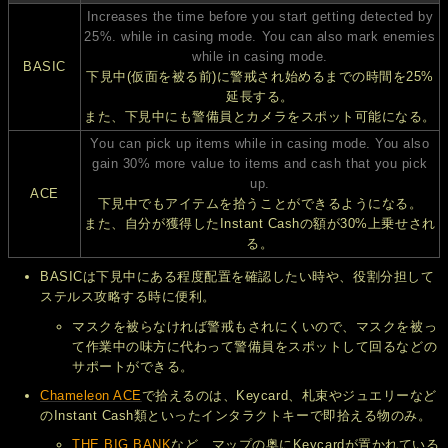
Increases the time before you start getting detected by
25%. while in casing mode. You can also mark enemies
while in casing mode.
BASIC
下見中(仮面を被る前)に警戒され始めるまでの時間を25%
延長する。
また、下見中にも警備員とカメラをスポット可能になる。
You can pick up items while in casing mode. You also
gain 30% more value to items and cash that you pick
up.
ACE
下見中でもアイテムを拾うことができるようになる。
また、自分が獲得したInstant Cashの額が30%上乗せされ
る。
BASICは下見中にある程度配置を確認したい時や、役割分担して
ステルス攻略する時に便利。
マスクを被らなければ警戒もされにくいので、マスクを被っ
て作業中の味方に代わって警備員をスポットして回るなどの
サポートができる。
Chameleon ACE
で拾えるのは、Keycard、札束やジュエリーなど
のInstant Cash類といったインタラクトキーで即拾える物のみ。
THE BIG BANK
など、マップの奥にKeycardが置かれている