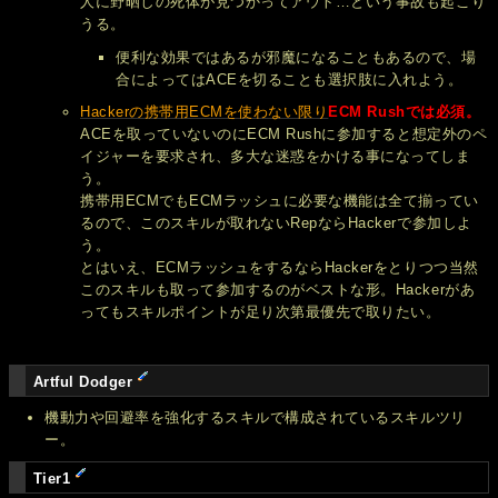
人に野晒しの死体が見つかってアウト…という事故も起こり
うる。
便利な効果ではあるが邪魔になることもあるので、場
合によってはACEを切ることも選択肢に入れよう。
Hackerの携帯用ECMを使わない限り
ECM Rushでは必須。
ACEを取っていないのにECM Rushに参加すると想定外のペ
イジャーを要求され、多大な迷惑をかける事になってしま
う。
携帯用ECMでもECMラッシュに必要な機能は全て揃ってい
るので、このスキルが取れないRepならHackerで参加しよ
う。
とはいえ、ECMラッシュをするならHackerをとりつつ当然
このスキルも取って参加するのがベストな形。Hackerがあ
ってもスキルポイントが足り次第最優先で取りたい。
Artful Dodger
機動力や回避率を強化するスキルで構成されているスキルツリ
ー。
Tier1