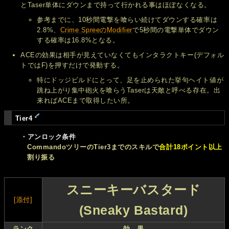
とTaser単体にダウンまで持って行かれる事はほぼなくなる。
参考までに、10秒間電撃を喰らい続けてダウンする確率は
2.8%、
Crime SpreeのModifier
で5秒間の電撃単体でダウン
する確率は16.8%となる。
ACEの効果は相手が見えていなくてもインタラクトキー(デフォル
トではF)を押すだけで発動する。
特にドッジビルドにとって、足を止められた挙句ヘイト値が
跳ね上がり集中砲火を喰らうTaserは天敵と呼べる存在。出
来ればACEまで取得したい所。
Tier4
・アンロック条件
CommandoツリーのTier3までのスキルで
合計18ポイント以上
割り振る
スニーキーバスタード
[添付]
(Sneaky Bastard)
ランク
効 果