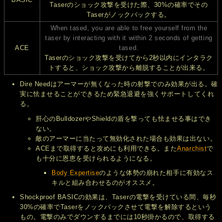
Taserのショック攻撃を受けた際、30%の確率でその
Taserがノックバックする。
When tased, you are able to free yourself from the
taser by interacting with it within 2 seconds of getting
ACE
tased.
Taserのショック攻撃を受けてから2秒以内にインタラク
トすると、ショック攻撃から離脱することが出来る。
Dire Needはアーマーが無くなった時の射撃でのみ効果が出る。確
実に怯ませることができるため緊急退避を強くサポートしてくれ
る。
肝心のBulldozerやShieldの盾を撃っても怯ませる事はでき
ない。
敵のアーマーに当たって無効化された場合も効果は出ない。
ACEまで取得すると攻めにも利用できる。また
Anarchist
で
も十分に恩恵を受けられるようになる。
Body Expertise
のような体勢の崩れた相手に有効なス
キルと組み合わせるのがオススメ。
Shockproof BASICの効果は、Taserの電撃を受けている間、毎秒
30%の確率でTaserをノックバックさせて電撃を解除するという
もの。電撃のみでダウンするまでには10秒掛かるので、取得する