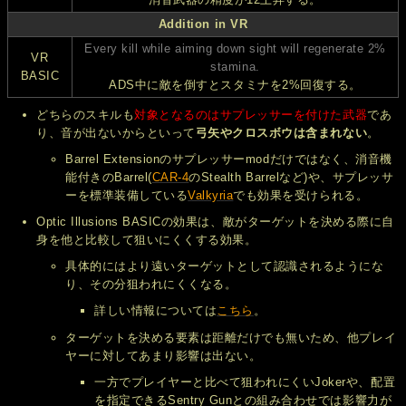
Addition in VR
Every kill while aiming down sight will regenerate 2%
VR
stamina.
BASIC
ADS中に敵を倒すとスタミナを2%回復する。
どちらのスキルも
対象となるのはサプレッサーを付けた武器
であ
り、音が出ないからといって
弓矢やクロスボウは含まれない
。
Barrel Extensionのサプレッサーmodだけではなく、消音機
能付きのBarrel(
CAR-4
のStealth Barrelなど)や、サプレッサ
ーを標準装備している
Valkyria
でも効果を受けられる。
Optic Illusions BASICの効果は、敵がターゲットを決める際に自
身を他と比較して狙いにくくする効果。
具体的にはより遠いターゲットとして認識されるようにな
り、その分狙われにくくなる。
詳しい情報については
こちら
。
ターゲットを決める要素は距離だけでも無いため、他プレイ
ヤーに対してあまり影響は出ない。
一方でプレイヤーと比べて狙われにくいJokerや、配置
を指定できるSentry Gunとの組み合わせでは影響力が