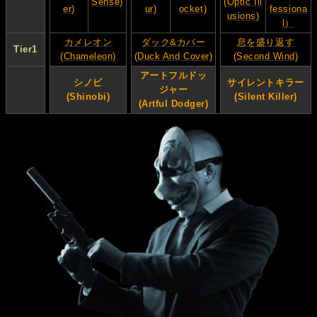
Sense)
(Optic Ill
er)
ur)
ocket)
fessiona
usions)
l）
カメレオン
ダック&カバー
息を盛り返す
Tier1
(Chameleon)
(Duck And Cover)
(Second Wind)
アートフルドッ
シノビ
サイレントキラー
ジャー
(Shinobi)
(Silent Killer)
(Artful Dodger)