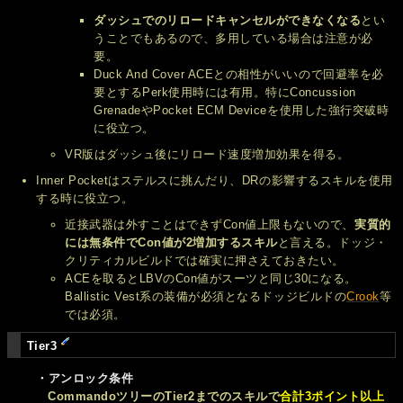
ダッシュでのリロードキャンセルができなくなる
とい
うことでもあるので、多用している場合は注意が必
要。
Duck And Cover ACEとの相性がいいので回避率を必
要とするPerk使用時には有用。特にConcussion
GrenadeやPocket ECM Deviceを使用した強行突破時
に役立つ。
VR版はダッシュ後にリロード速度増加効果を得る。
Inner Pocketはステルスに挑んだり、DRの影響するスキルを使用
する時に役立つ。
近接武器は外すことはできずCon値上限もないので、
実質的
には無条件でCon値が2増加するスキル
と言える。ドッジ・
クリティカルビルドでは確実に押さえておきたい。
ACEを取るとLBVのCon値がスーツと同じ30になる。
Ballistic Vest系の装備が必須となるドッジビルドの
Crook
等
では必須。
Tier3
・アンロック条件
CommandoツリーのTier2までのスキルで
合計3ポイント以上