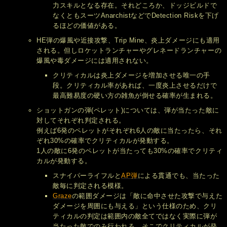
力スキルとなる存在。それどころか、ドッジビルドで
なくともスーツAnarchistなどでDetection Riskを下げ
るほどの価値がある。
HE弾の爆風や近接攻撃、Trip Mine、炎上ダメージにも適用
される。但しロケットランチャーやグレネードランチャーの
爆風や毒ダメージには適用されない。
クリティカルは炎上ダメージを増加させる唯一の手
段。クリティカル率があれば、一度炎上させるだけで
最高難易度の硬い方の雑魚が倒せる確率が生まれる。
ショットガンの弾(ペレット)については、弾が当たった敵に
対してそれぞれ判定される。
例えば6発のペレットがそれぞれ6人の敵に当たったら、それ
ぞれ30%の確率でクリティカルが発動する。
1人の敵に6発のペレットが当たっても30%の確率でクリティ
カルが発動する。
スナイパーライフルと
AP弾
による貫通でも、当たった
敵毎に判定される模様。
Graze
の範囲ダメージは「敵に命中させた攻撃で与えた
ダメージを周囲にも与える」という仕様のため、クリ
ティカルの判定は範囲内の敵全てではなく実際に弾が
当たった敵でのみ行われる。そこでクリティカルが発