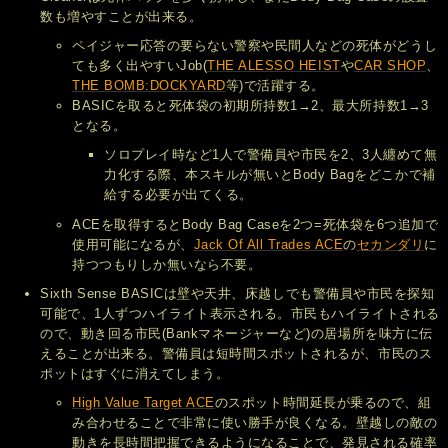
数も増やすことが出来る。
ペイジャー応答の要らない警察や民間人などの死体がどうし
ても多く出やすいJob(
THE ALESSO HEIST
や
CAR SHOP
、
THE BOMB:DOCKYARD
等)で活躍する。
BASICを取ると死体袋の初期所持数1→2、最大所持数1→3
となる。
ソロプレイ時など1人で警備員や市民を2、3人纏めて無
力化する際、本スキルが無いとBody Bagをどこかで補
給する必要が出てくる。
ACEを取得するとBody Bag Caseを2つ=死体袋を6つ追加で
使用可能になるが、
Jack Of All Trades ACE
の
セカンダリ
に
持つつもりしか無いなら不要。
Sixth Sense BASICは壁や天井、床越しでも警備員や市民を探知
可能で、1人ずつハイライト表示される。市民もハイライトされる
ので、動き回る市民(Bankマネージャーなど)の居場所を味方に伝
えることが出来る。警備員は短時間スポットされるが、市民のス
ポットはすぐに消えてしまう。
High Value Target ACE
のスポット時間延長が乗るので、組
み合わせることで非常に使い勝手が良くなる。壁越しの敵の
動きを長時間把握できるようになることで、発見される確率