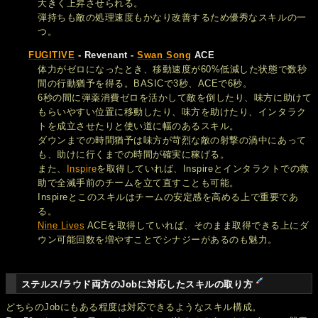
大きく上昇させられる。
弾持ちも敵の処理速度もかなり改善するため優秀なスキルの一
つ。
FUGITIVE
- Revenant -
Swan Song
ACE
体力がゼロになったとき、移動速度が60%低減した状態で数秒
間の行動猶予を得る。BASICで3秒、ACEで6秒。
6秒の間に弾薬消費ゼロを活かして敵を倒したり、味方に助けて
もらいやすい位置に移動したり、味方を助けたり、インタラク
トを成立させたりと使い道に幅のあるスキル。
ダウンまでの時間猶予は味方が苛烈な敵の射撃の渦中にあって
も、助けに行くまでの時間が確実に稼げる。
また、
Inspire
を取得していれば、Inspireとインタラクトでの救
助で全滅手前のチームを立て直すことも可能。
Inspireとこのスキルはチームの安定感を高める上で重要であ
る。
Nine Lives
ACEを取得していれば、そのまま取得できる上にダ
ウン可能回数を増やすことでシナジーがあるのも魅力。
ステルス/ラウド両方のJobに対応したスキルの取り方
どちらのJobにもある程度は対応できるようなスキル構成。