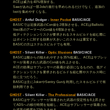
ACEは威力を40%増加する。
Sawがあれば一部Jobの進行を早められるだけでなく、追加の
lootを集めやすくなる。
GHOST
- Artful Dodger -
Inner Pocket
BASIC/ACE
BASICでは近接武器のCon値を2増加させる。ACEはBallistic
Vest系のアーマーのCon値を4増加させる。
低ディテクションリスクが要求されるスキルビルドを組む際に
はポイントに対する効果が大きいこのスキルは重宝する。
BASICの方はステルスビルドでも有用。
GHOST
- Silent Killer -
Optic Illusions
BASIC/ACE
BASICは敵からの狙われやすさを35%低減し、ACEはサプレッ
サーが装着された武器のCon値を向上させる。
ACEの効果はサプレッサーの装着が必須になるものの、低ディ
テクションリスクを要求されるビルドを組む際やステルス時に
役に立つだろう。
BASICは主にJokerやSentry Gunを利用したスキルビルドで有
効利用できる。
GHOST
- Silent Killer -
The Professional
BASIC/ACE
BASICはサプレッサーが装着された武器の安定性を8上昇させ
てADSへの移行時間を短縮し、ACEはサプレッサーが装着され
た武器の精度を12向上させる。