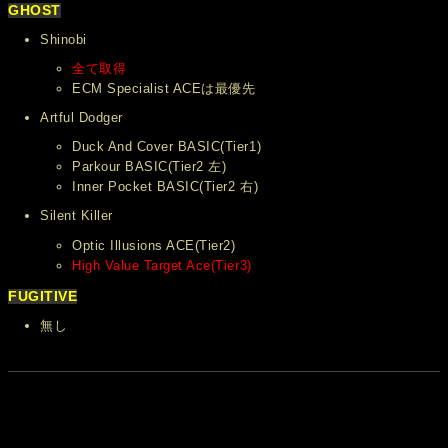
GHOST
Shinobi
全て取得
ECM Specialist ACEは最優先
Artful Dodger
Duck And Cover BASIC(Tier1)
Parkour BASIC(Tier2 左)
Inner Pocket BASIC(Tier2 右)
Silent Killer
Optic Illusions ACE(Tier2)
High Value Target Ace(Tier3)
FUGITIVE
無し