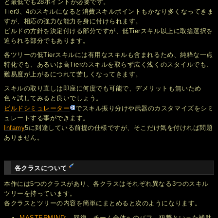
と最低でも28ポイントが必要です。
Tier3、4のスキルになると消費スキルポイントもかなり多くなってきま
すが、相応の強力な能力を身に付けられます。
ビルドの方針を決定付ける部分ですが、低Tierスキル以上に取捨選択を
迫られる部分でもあります。
各ツリーの低Tierスキルには有用なスキルも含まれるため、純粋な一点
特化でも、あるいは高Tierのスキルを取らず広く浅くのスタイルでも、
難易度が上がるにつれて苦しくなってきます。
スキルの取り直しは即座に何度でも可能で、デメリットも無いため
色々試してみると良いでしょう。
ビルドシミュレーター
でスキル振り分けや武器のカスタマイズをシミ
ュレートする事ができます。
Infamy
5に到達している前提の仕様ですが、そこだけ気を付ければ問題
ありません。
各クラスについて
本作には5つのクラスがあり、各クラスはそれぞれ異なる3つのスキル
ツリーを持っています。
各クラスとツリーの内容を簡単にまとめると次のようになります。
MASTERMIND
: 回復、チーム全体へのバフ、狙撃といった補助