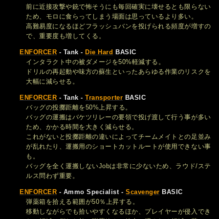
前に近接攻撃や銃で怖そうにも毎回確実に壊せるとも限らない
ため、モロに食らってしまう場面は思っているより多い。
高難易度になるほどフラッシュバンを投げられる頻度が増すの
で、重要度も増してくる。
ENFORCER
- Tank -
Die Hard
BASIC
インタラクト中の被ダメージを50%軽減する。
ドリルの再起動や味方の蘇生といったあらゆる作業のリスクを
大幅に減らせる。
ENFORCER
- Tank -
Transporter
BASIC
バッグの投擲距離を50%上昇する。
バッグの運搬はバケツリレーの要領で投げ渡して行う事が多い
ため、かかる時間を大きく減らせる。
これがないと投擲距離の違いによってチームメイトとの足並み
が乱れたり、運搬用のショートカットルートが使用できない事
も。
バッグを全く運搬しないJobは非常に少ないため、ラウド/ステ
ルス問わず重要。
ENFORCER
- Ammo Specialist -
Scavenger
BASIC
弾薬箱を拾える範囲が50％上昇する。
移動しながらでも拾いやすくなるほか、プレイヤーが侵入でき