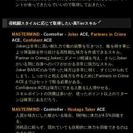
ントが余ってきたらでいいので取得しておきたい。
④戦闘スタイルに応じて取得したい高Tierスキル
MASTERMIND
- Controller -
Joker
ACE,
Partners in Crime
ACE,
Confident
ACE
Jokerは非常に高い耐久力で敵の銃撃を引きつけ、敵を倒す事に
より弾薬箱を作り続ける高性能な味方を作成できるスキル。
Partner in CrimeはJokerにダメージ軽減を与え、さらにJoker
がいる間に自身へのバフがかかる非常に強力なスキル。
Joker BASICのみで作った味方は非常に弱く、すぐにやられて
しまう。しっかりと戦える味方を作るためにPartners in Crime
ACEまではセットで取る必要がある。
Confidence ACEは味方にできる人数を1人増やせる。
スキルポイントの消費は多いが、使ったポイント以上のリター
ンは確実にあるだろう。
MASTERMIND
- Controller -
Hostage Taker
ACE
人質か味方にした敵がいる場合、5秒毎に体力が4.5%回復す
る。
消耗品に頼らず、隠れていても自動的に体力を回復できるのは