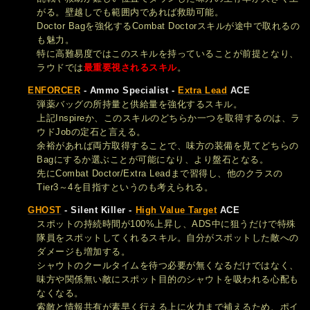
がる。壁越しでも範囲内であれば救助可能。
Doctor Bagを強化するCombat Doctorスキルが途中で取れるの
も魅力。
特に高難易度ではこのスキルを持っていることが前提となり、
ラウドでは
最重要視されるスキル
。
ENFORCER
- Ammo Specialist -
Extra Lead
ACE
弾薬バッグの所持量と供給量を強化するスキル。
上記Inspireか、このスキルのどちらか一つを取得するのは、ラ
ウドJobの定石と言える。
余裕があれば両方取得することで、味方の装備を見てどちらの
Bagにするか選ぶことが可能になり、より盤石となる。
先にCombat Doctor/Extra Leadまで習得し、他のクラスの
Tier3～4を目指すというのも考えられる。
GHOST
- Silent Killer -
High Value Target
ACE
スポットの持続時間が100%上昇し、ADS中に狙うだけで特殊
隊員をスポットしてくれるスキル。自分がスポットした敵への
ダメージも増加する。
シャウトのクールタイムを待つ必要が無くなるだけではなく、
味方や関係無い敵にスポット目的のシャウトを吸われる心配も
なくなる。
索敵と情報共有が素早く行える上に火力まで補えるため、ポイ