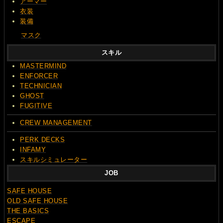
アーマー
衣装
装備
マスク
スキル
MASTERMIND
ENFORCER
TECHNICIAN
GHOST
FUGITIVE
CREW MANAGEMENT
PERK DECKS
INFAMY
スキルシミュレーター
JOB
SAFE HOUSE
OLD SAFE HOUSE
THE BASICS
ESCAPE