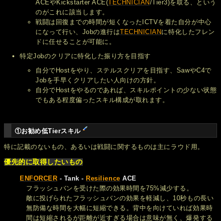
ACEやKickstarter ACE(
TECHNICIAN
/Tier3)を取る、という
のがこれに該当します。
戦闘は回復までの時間が短くなったICTVを着た自分が中心
になって行い、Jobの進行は
TECHNICIAN
に特化したフレン
ドに任せることが可能に。
特定Jobのクリアに特化した振り方を目指す
自分でHostをやり、ステルスクリアを目指す、SawやC4で
Jobを手早くクリアしたい人向けの方針。
自分でHostをやるのであれば、スキルポイントの少ない状態
でもある程度偏ったスキル構成が取れます。
①お勧め低Tierスキル
特に記載のないもの、あるいは戦闘に関するものは主にラウド用。
優先的に取得したいもの
ENFORCER
- Tank -
Resilience
ACE
フラッシュバンを受けた際の効果時間を75%減少する。
敵に投げられたフラッシュバンの効果を軽減し、10秒もの長い
無防備な時間を大幅に短縮できる。背中を向けていれば効果時
間は短縮されるが距離が近すぎる場合は意味が無く、爆発する