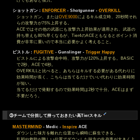
けでもあると強力。
ショットガン：
ENFORCER
- Shotgunner -
OVERKILL
ショットガン、または
OVE9000
によるキル成立時、20秒間それ
らの攻撃力が75%上昇する。
ACEではその他の武器にも攻撃力上昇効果が適用され、武器の
持ち替えも80%早くなるが、Tier4のACEともなるとポイント消
費が非常に重いので本当に必要かよく考えること。
ピストル：
FUGITIVE
- Gunslinger -
Trigger Happy
ピストルによる攻撃命中時、攻撃力が120%上昇する。BASIC
で2秒、ACEで4秒。
OVERKILLと比べると、あちらはキルする必要がある代わりに
効果時間が長く、こちらは当てるだけでいい代わりに効果時間
が短い。
当てるだけで発動するので効果時間は2秒で十分。ACEはまず
不要だろう。
③チームで分担して持っておきたい高Tierスキル
MASTERMIND
- Medic -
Inspire
ACE
ダウンした味方を離れた位置から瞬時に蘇生できる。
乱戦や救助が難しい位置でダウンした味方の生存率が大きく上