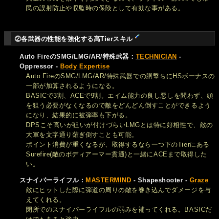
民の誤射防止や収監時の保険として有効な事がある。
②各武器の性能を強化する高Tierスキル
Auto FireのSMG/LMG/AR/特殊武器：
TECHNICIAN
-
Oppressor -
Body Expertise
Auto FireのSMG/LMG/AR/特殊武器での胴撃ちにHSボーナスの
一部が加算されるようになる。
BASICで3割、ACEで9割。エイム能力の良し悪しを問わず、頭
を狙う必要がなくなるので敵をどんどん倒すことができるよう
になり、結果的に被弾率も下がる。
DPSこそ高いが狙いが付けづらいLMGとは特に好相性で、敵の
大軍を文字通り薙ぎ倒すことも可能。
ポイント消費が重くなるが、取得するなら一つ下のTierにある
Surefire(敵のボディアーマー貫通)と一緒にACEまで取得した
い。
スナイパーライフル：
MASTERMIND
- Shapeshooter -
Graze
敵にヒットした際に弾道の周りの敵を巻き込んでダメージを与
えてくれる。
閉所でのスナイパーライフルの弱みを補ってくれる。BASICだ