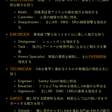
的な能力を担う
Medic： 回復系設置アイテムや蘇生能力を強化する
Controller： 人質の確保や活用に特化
Sharpshooter： 主にAR・SMG・SRの精密射撃を強化す
る
ENFORCER
: 最前線で撃ち合うスタイルに適した能力を担う
Shotgunner： ショットガンを強化する
Tank： 強力なアーマーが使用可能になるなど耐久力を重
視
Ammo Specialist 弾薬の運用を補助し、また
OVE9000
を
強化する
TECHNICIAN
: Jobを素早く進めるスキルや装備品の強化を主に
担う
Engineer： Sentry Gunの強化に特化
Breacher： ドリルとTrip Mineを強化しJob進行を早める
Oppressor： 主にAR・SMG・LMGの連射を強化する
GHOST
: 敵に対する隠密性を高め、軽装ならではの戦い方をサ
ポートする能力を担う
Shinobi： 敵に見付からずにJobを進めるPlan A向きの能力