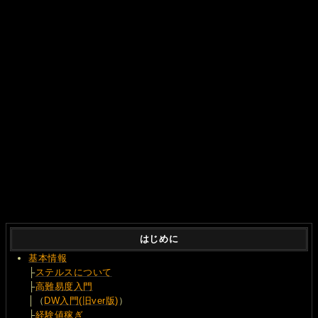
はじめに
基本情報
├
ステルスについて
├
高難易度入門
│（
DW入門(旧ver版)
）
├
経験値稼ぎ