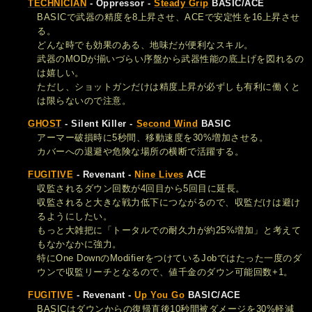
TECHNICIAN
- Oppressor -
Steady Grip
BASIC/ACE
BASICで武器の精度を8上昇させ、ACEで安定性を16上昇させ
る。
どんな時でも効果のある、地味だが便利なスキル。
武器のMODが揃いづらい序盤から武器性能の底上げを図れるの
は嬉しい。
ただし、ショットガンだけは精度上昇が必ずしも有利に働くと
は限らないので注意。
GHOST
- Silent Killer -
Second Wind
BASIC
アーマー破損時に5秒間、移動速度を30%増加させる。
カバーへの退避や危険な場所の横断で活躍する。
FUGITIVE
- Revenant -
Nine Lives
ACE
収監されるダウン回数が4回目から5回目に延長。
収監されると大きな戦力低下につながるので、収監だけは避け
るようにしたい。
もっと大雑把に「トータルでの耐久力が約25%増加」と考えて
もなかなかに強力。
特にOne DownのModifierをつけているJobではたった一度のダ
ウンで収監リーチとなるので、値千金のダウン可能回数+1。
FUGITIVE
- Revenant -
Up You Go
BASIC/ACE
BASICはダウンからの復帰直後10秒間被ダメージを30%軽減