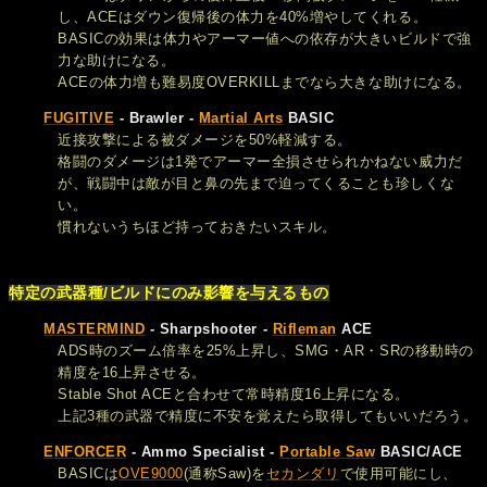
し、ACEはダウン復帰後の体力を40%増やしてくれる。
BASICの効果は体力やアーマー値への依存が大きいビルドで強
力な助けになる。
ACEの体力増も難易度OVERKILLまでなら大きな助けになる。
FUGITIVE
- Brawler -
Martial Arts
BASIC
近接攻撃による被ダメージを50%軽減する。
格闘のダメージは1発でアーマー全損させられかねない威力だ
が、戦闘中は敵が目と鼻の先まで迫ってくることも珍しくな
い。
慣れないうちほど持っておきたいスキル。
特定の武器種/ビルドにのみ影響を与えるもの
MASTERMIND
- Sharpshooter -
Rifleman
ACE
ADS時のズーム倍率を25%上昇し、SMG・AR・SRの移動時の
精度を16上昇させる。
Stable Shot ACEと合わせて常時精度16上昇になる。
上記3種の武器で精度に不安を覚えたら取得してもいいだろう。
ENFORCER
- Ammo Specialist -
Portable Saw
BASIC/ACE
BASICは
OVE9000
(通称Saw)を
セカンダリ
で使用可能にし、