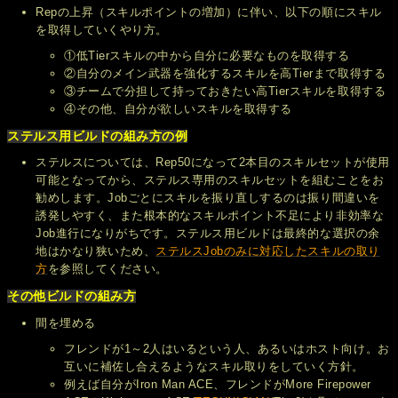
Repの上昇（スキルポイントの増加）に伴い、以下の順にスキル
を取得していくやり方。
①低Tierスキルの中から自分に必要なものを取得する
②自分のメイン武器を強化するスキルを高Tierまで取得する
③チームで分担して持っておきたい高Tierスキルを取得する
④その他、自分が欲しいスキルを取得する
ステルス用ビルドの組み方の例
ステルスについては、Rep50になって2本目のスキルセットが使用
可能となってから、ステルス専用のスキルセットを組むことをお
勧めします。Jobごとにスキルを振り直しするのは振り間違いを
誘発しやすく、また根本的なスキルポイント不足により非効率な
Job進行になりがちです。ステルス用ビルドは最終的な選択の余
地はかなり狭いため、
ステルスJobのみに対応したスキルの取り
方
を参照してください。
その他ビルドの組み方
間を埋める
フレンドが1～2人はいるという人、あるいはホスト向け。お
互いに補佐し合えるようなスキル取りをしていく方針。
例えば自分がIron Man ACE、フレンドがMore Firepower