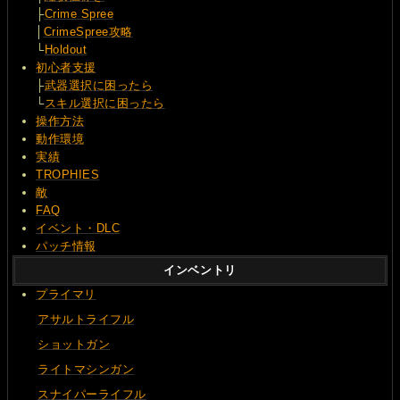
├
Crime Spree
│
CrimeSpree攻略
└
Holdout
初心者支援
├
武器選択に困ったら
└
スキル選択に困ったら
操作方法
動作環境
実績
TROPHIES
敵
FAQ
イベント・DLC
パッチ情報
インベントリ
プライマリ
アサルトライフル
ショットガン
ライトマシンガン
スナイパーライフル