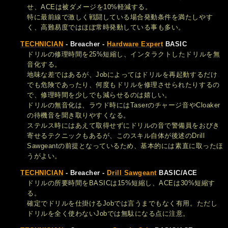
せ、ACEは被ダメージを10%軽減する。
特に最前線で激しく戦闘している場合発動条件を満たしやす
く、高難易度ではほぼ常時発動している事も多い。
TECHNICIAN
- Breacher -
Hardware Expert
BASIC
ドリルの修理時間を25%短縮し、インタラクトしたドリルを無
音化する。
地味な差ではあるが、Jobによってはドリルを再起動するだけ
でも危険であったり、何度もドリルを修理させられたりするの
で、修理時間を少しでも減らせるのは嬉しい。
ドリルの無音化は、ラウド時にはTaserのチャージ音やCloaker
の待機音を聞き取りやすくなる。
ステルス時にはあえて取得せずにドリルの音で警備員をおびき
寄せるテクニックもあるが、このスキル自体が後述のDrill
Sawgeantの前提となっているため、基本的には素直に取ったほ
うがよい。
TECHNICIAN
- Breacher -
Drill Sawgeant
BASIC/ACE
ドリルの所要時間をBASICは15%短縮し、ACEは30%短縮す
る。
確定でドリルを仕掛けるJobでは言うまでもなく有用。ただし
ドリルを全く使わないJobでは無駄になる点に注意。