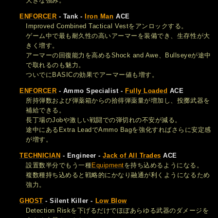
大きな強み。
ENFORCER
- Tank -
Iron Man
ACE
Improved Combined Tactical Vestをアンロックする。
ゲーム中で最も耐久性の高いアーマーを装備でき、生存性が大
きく増す。
アーマーの回復能力を高めるShock and Awe、Bullseyeが途中
で取れるのも魅力。
ついでにBASICの効果でアーマー値も増す。
ENFORCER
- Ammo Specialist -
Fully Loaded
ACE
所持弾数および弾薬箱からの拾得弾薬量が増加し、投擲武器を
補給できる。
長丁場のJobや激しい戦闘での弾切れの不安が減る。
途中にあるExtra LeadでAmmo Bagを強化すればさらに安定感
が増す。
TECHNICIAN
- Engineer -
Jack of All Trades
ACE
設置数半分でもう一種
Equipment
を持ち込めるようになる。
複数種持ち込めると戦略的にかなり融通が利くようになるため
強力。
GHOST
- Silent Killer -
Low Blow
Detection Riskを下げるだけでほぼあらゆる武器のダメージを