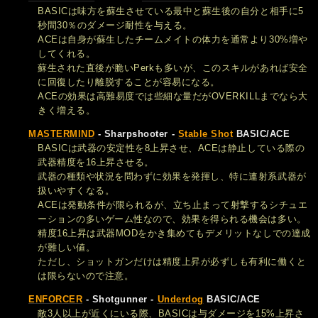
BASICは味方を蘇生させている最中と蘇生後の自分と相手に5
秒間30％のダメージ耐性を与える。
ACEは自身が蘇生したチームメイトの体力を通常より30%増や
してくれる。
蘇生された直後が脆いPerkも多いが、このスキルがあれば安全
に回復したり離脱することが容易になる。
ACEの効果は高難易度では些細な量だがOVERKILLまでなら大
きく増える。
MASTERMIND
- Sharpshooter -
Stable Shot
BASIC/ACE
BASICは武器の安定性を8上昇させ、ACEは静止している際の
武器精度を16上昇させる。
武器の種類や状況を問わずに効果を発揮し、特に連射系武器が
扱いやすくなる。
ACEは発動条件が限られるが、立ち止まって射撃するシチュエ
ーションの多いゲーム性なので、効果を得られる機会は多い。
精度16上昇は武器MODをかき集めてもデメリットなしでの達成
が難しい値。
ただし、ショットガンだけは精度上昇が必ずしも有利に働くと
は限らないので注意。
ENFORCER
- Shotgunner -
Underdog
BASIC/ACE
敵3人以上が近くにいる際、BASICは与ダメージを15%上昇さ