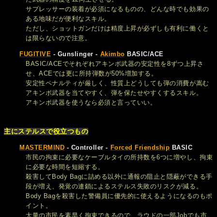
サプレッサーの装着が必須になるものの、どんな時でも効果の
ある地味だが便利なスキル。
ただし、ショットガンだけは精度上昇が必ずしも有利に働くと
は限らないので注意。
FUGITIVE
- Gunslinger -
Akimbo
BASIC/ACE
BASIC/ACEでそれぞれアキンボ武器の安定性を8ずつ上昇さ
せ、ACEでは更に所持弾数が50%増加する。
安定性ペナルティが厳しく、性質上どうしても弾の消費が嵩む
アキンボ武器を当てやすく、弾を保たせやすくするスキル。
アキンボ武器を使うなら必須と言っていい。
主にステルスで役立つもの
MASTERMIND
- Controller -
Forced Friendship
BASIC
市民の拘束に必要なケーブルタイの所持数を6つに増やし、拘束
に必要な時間を短縮する。
殺害してBody Bagに詰める以外に通報の阻止と隠蔽ができる手
段が増え、発覚の連鎖によるステルス失敗のリスクが減る。
Body Bagを殺害した警備員に優先的に使えるようになるのもポ
イント。
大量の市民を素早く拘束できるので、ラウドの一部Jobでも市