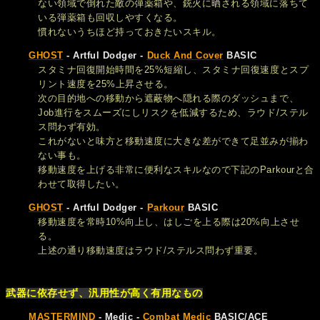
ない領域で倒れた敵の弾薬箱や、銃火に晒される領域に落ちて
いる弾薬箱も回収しやすくなる。
慣れないうちほど持っておきたいスキル。
GHOST
- Artful Dodger -
Duck And Cover
BASIC
スタミナ回復開始時間を25%短縮し、スタミナ回復速度とスプ
リント速度を25%上昇させる。
次の目的地への移動から遮蔽物へ隠れる際のダッシュまで、
Job進行をスムーズにしリスクを低減するため、ラウド/ステル
ス問わず有効。
これがないと味方と移動速度に大きな差ができて足並みが揃わ
ない事も。
移動速度を上げる非常に便利なスキルなので下記のParkourと合
わせて取得したい。
GHOST
- Artful Dodger -
Parkour
BASIC
移動速度を常時10%向上し、はしごを上る際は20%向上させ
る。
上述の通り移動速度はラウド/ステルス問わず重要。
武器に依存せず、汎用性が高く有用なもの
MASTERMIND
- Medic -
Combat Medic
BASIC/ACE