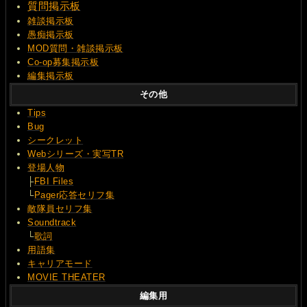
質問
掲示板
雑談掲示板
愚痴掲示板
MOD質問・雑談掲示板
Co-op募集掲示板
編集掲示板
その他
Tips
Bug
シークレット
Webシリーズ・実写TR
登場人物
├
FBI Files
└
Pager応答セリフ集
敵隊員セリフ集
Soundtrack
└
歌詞
用語集
キャリアモード
MOVIE THEATER
編集用