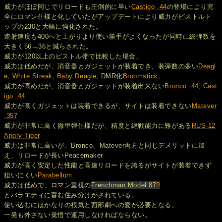
威力がほぼ同じでリロードも圧倒的に早い
Castigo .44
の登場により完
全にロマン仕様と化していたがアップデートにより威力がピストルト
ップの230と大幅に強化された。
連射速度も400へと上がりより使い勝手がよくなったが同時に総弾数を
大きく56→36と減らされた。
威力が120以上のピストル帯で比較した場合、
威力は低めだが、消音器とガジェットが装着でき、装弾数の多い
Deagl
e
,
White Streak
,
Baby Deagle
, DMR化
Broomstick
,
威力が高めだが、消音器とガジェットが装着出来ない
Bronco .44
,
Cast
igo .44
威力が高くガジェットは装着できるが、サイトは装着できない
Matever
.357
威力が非常に高く徹甲弾仕様だが、精度と継戦能力に難がある
RUS-12
Angry Tiger
威力は非常に高いが、Bronco、Matever両方と同じデメリットに加
え、リロードが長いPeacemaker
威力が高く安定した性能と高速リロードを誇るがサイトが装着できず
狙いにくい
Parabellum
威力は低めで、ロマン重視の
Frenchman Model 87
?
とバラエティに富む住み分けがされている。
使い込むにはかなりの根気と西部劇への愛が必要となる。
一発も外さない覚悟で運用しなければならない。