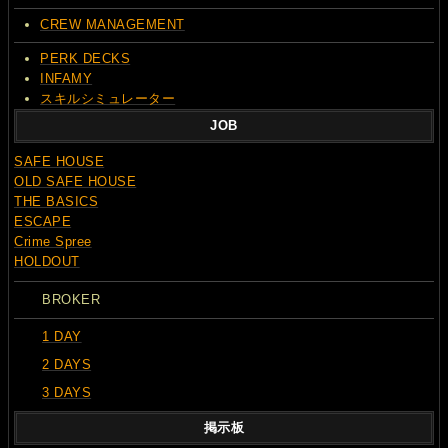
CREW MANAGEMENT
PERK DECKS
INFAMY
スキルシミュレーター
JOB
SAFE HOUSE
OLD SAFE HOUSE
THE BASICS
ESCAPE
Crime Spree
HOLDOUT
BROKER
1 DAY
2 DAYS
3 DAYS
掲示板