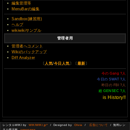
編集管理等
MenuBarの編集
Sandbox(練習用)
ヘルプ
wikiwikiサンプル
管理者用
管理者へコメント
Wikiのバックアップ
Diff Analyzer
〔
人気
/
今日人気
〕〔
最新
〕
今の Gang
?
人
今日の SWAT
?
人
昨日の FBI
?
人
総 GENSEC
?
人
is History!!
レンタルWIKI by
WIKIWIKI.jp*
/ Designed by
Olivia
/
広告について
/ 無料レン
タル掲示板
zawazawa