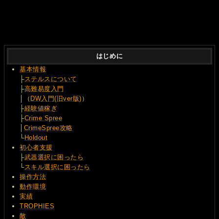
はじめに
基本情報
├
ステルスについて
├
高難易度入門
│（
DW入門(旧ver版)
）
├
経験値稼ぎ
├
Crime Spree
│
CrimeSpree攻略
└
Holdout
初心者支援
├
武器選択に困ったら
└
スキル選択に困ったら
操作方法
動作環境
実績
TROPHIES
敵