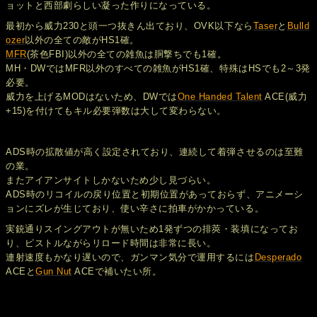
ョットと西部劇らしい凝った作りになっている。
最初から威力230と頭一つ抜きん出ており、OVK以下なら
Taser
と
Bulld
ozer
以外の全ての敵がHS1確。
MFR
(茶色FBI)以外の全ての雑魚は胴撃ちでも1確。
MH・DWではMFR以外のすべての雑魚がHS1確、特殊はHSでも2～3発
必要。
威力を上げるMODはないため、DWでは
One Handed Talent
ACE(威力
+15)を付けてもキル必要弾数は大して変わらない。
ADS時の拡散値が高く設定されており、連続して着弾させるのは至難
の業。
またアイアンサイトしかないため少し見づらい。
ADS時のリコイルの戻り位置と初期位置があっておらず、アニメーシ
ョンにズレが生じており、使い辛さに拍車がかかっている。
実銃通りスイングアウトが無いため1発ずつの排莢・装填になってお
り、ピストルながらリロード時間は非常に長い。
連射速度もかなり遅いので、ガンマン気分で運用するには
Desperado
ACEと
Gun Nut
ACEで補いたい所。