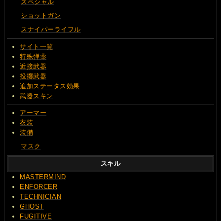
スペシャル
ショットガン
スナイパーライフル
サイト一覧
特殊弾薬
近接武器
投擲武器
追加ステータス効果
武器スキン
アーマー
衣装
装備
マスク
スキル
MASTERMIND
ENFORCER
TECHNICIAN
GHOST
FUGITIVE