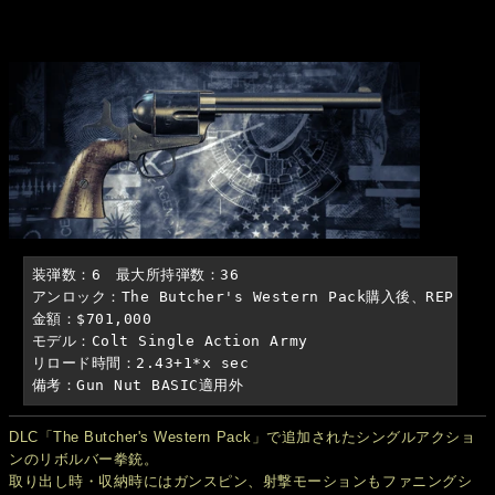
装弾数：6　最大所持弾数：36

アンロック：The Butcher's Western Pack購入後、REP 31

金額：$701,000

モデル：Colt Single Action Army

リロード時間：2.43+1*x sec

備考：Gun Nut BASIC適用外
DLC「The Butcher's Western Pack」で追加されたシングルアクショ
ンのリボルバー拳銃。
取り出し時・収納時にはガンスピン、射撃モーションもファニングシ