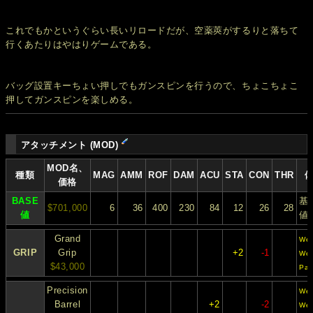
これでもかというぐらい長いリロードだが、空薬莢がするりと落ちて
行くあたりはやはりゲームである。
バッグ設置キーちょい押しでもガンスピンを行うので、ちょこちょこ
押してガンスピンを楽しめる。
アタッチメント (MOD)
MOD名、
種類
MAG
AMM
ROF
DAM
ACU
STA
CON
THR
価格
BASE
基
$701,000
6
36
400
230
84
12
26
28
値
値
Grand
Wes
GRIP
Grip
+2
-1
We
$43,000
Pac
Precision
Wes
Barrel
+2
-2
We