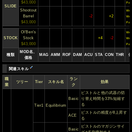
$43,000
Pac
SLIDE
Shootout
Wes
Barrel
-2
+2
We
$43,000
Pac
Ol'Ben's
Wes
STOCK
Stock
+4
-2
We
$43,000
Pac
MOD名、
種類
MAG
AMM
ROF
DAM
ACU
STA
CON
THR
価格
関連スキル
職
ラン
ツリー
Tier
スキル名
効果
業
ク
ピストルと他の武器の切
Basic
り替え時間を33%短縮す
る
Tier1
Equilibrium
ピストルの精度が8上昇す
ACE
る
ピストルのマガジンサイ
Basic