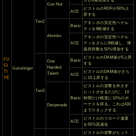
ズが5発増加する
Gun Nut
ピストルのROFが50%上
ACE
昇する
Tier2
アキンボの安定性ペナル
Basic
ティを8軽減する
Akimbo
アキンボの安定性ペナル
ACE
ティをさらに8軽減し、弾
薬所持数を50%増加する
ピストルのDAM値が5上昇
FU
Basic
One
する
GI
Handed
Gunslinger
TI
ピストルのDAM値がさら
Talent
ACE
VE
に10上昇する
ピストルの攻撃を外さず
Tier3
ヒットさせるたびに、10
Basic
秒間だけ精度に10%のボ
ーナスを得る。これは4回
Desperado
までスタックする
ピストルのリロード速度
ACE
を50%高速化
ピストルの攻撃がヒット