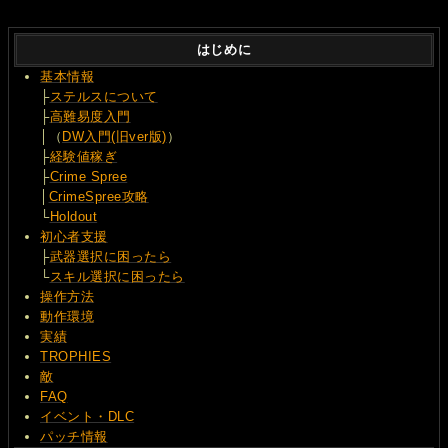
はじめに
基本情報
├
ステルスについて
├
高難易度入門
│（
DW入門(旧ver版)
）
├
経験値稼ぎ
├
Crime Spree
│
CrimeSpree攻略
└
Holdout
初心者支援
├
武器選択に困ったら
└
スキル選択に困ったら
操作方法
動作環境
実績
TROPHIES
敵
FAQ
イベント・DLC
パッチ情報