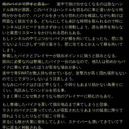
他のバイクで押すと直る。
途中で抜け出せなくなるのは急なハン
ドル操作が原因。このバイクはハンドルを切るのに車と違いかなり時
間がかかるので、ハンドルをきっちり切れたのを確認しながら動けば
問題なく脱出できる。どちらにしても余計な時間を取られるので特に
トンネルはスピードを出さずゆっくり移動しよう。誰も操作を知らな
いと最悪リスタートをかけられる恐れもある。
もしトンネルの中でぶつかりバイクが横を向いてしまったら、壁に当
てないように少しずつ切り返そう。壁に当てるとかえって横を向いて
しまう。
整備したバイクとプレイヤーが脱出ポイントに揃うと脱出となる。
脱出に必要なのは整備したバイク一台のみなので、他3人は初めからバ
イクに乗らず走ったほうが安全な場合が多い。
道中で青SWATが数人待ち伏せているが、攻撃力が高く隠れ場所もない
のでここでダウンしないよう注意しよう。
ちなみにバイクはさほど早くなく、小回りもあまり効かない為乗りに
くい。先読みしてハンドルを切る事。
うまく乗りこなせ無さそうなら他のプレイヤーに頼むのもあり。
もし整備したバイクを置いて脱出地点まで来てしまうと悲惨。
ラストのバイクに乗っていた人が収監されたりあまりの猛攻に降りて
隠れようとしたりなどで起こり得る。
戻るにも敵が大量に発生してしまい、スナイパーも湧いてきていて下
手に戻ると秒殺される。