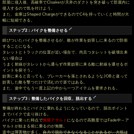
部屋に侵入後、高確率でCloakerが天井のダクトを突き破って部屋内に
侵入するので気を付けよう。
また、金庫はShaped ChargeができるのでC4を持っていくと時間が大
幅に短縮できる。
ステップ2：バイクを整備させる
錆びついたバイクを整備させるが、敵が作業を妨害しに来るので防衛
することになる。
タレットとトラックの位置が近い場合で、尚且つタレットを破壊出来
ない場合は
うまく射線がタレットから通らず作業妨害に来る敵に射線を通せるポ
イントを探そう。
妨害に来ると言っても、ブレーカーを落とされるようなJOBと違って
妨害した敵を撃つだけで済むので楽ではある。
また、途中でもう一度上記の中から一つアイテムを要求される。
ステップ3：整備したバイクを回収、脱出する
整備が終わるとバイクに乗れるようになっているので、脱出ポイント
までバイクで走り抜ける。
バイクに乗った時点で
無限アサルト
になるので高難度ではFade中～ア
サルトが始まる前に乗るのが無難。
道中は障害物が多く、
自力で脱出できなくなることがあるが、大抵は