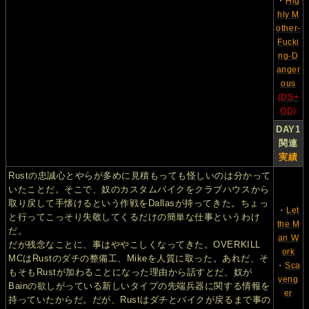
・
Hig
hly M
other-
Fucki
ng-D
anger
ous
(DS+
OD)
DAY1
関連
実績
Rustの忠誠心とやらが多めに見積もっても怪しいのは分かって
いたことだ。そこで、奴のカスタムバイクをクラブハウスから
取り戻して手懐けるという作戦をDallasが持ってきた。ちょっ
・
Let
と行ってこっそり失敬してくるだけの簡単な仕事というわけ
the M
だ。
an W
だが残念なことに、事はややこしくなってきた。OVERKILL
ork
MCはRustのダチの整備工、Mikeを人質に取った。あれだ、そ
・
Sca
もそもRustが加わることになった理由から話すとだ、奴が
veng
Bainの欲しがっている新しいタイプの先端兵器に関する情報を
er
持っていたからだ。だが、Rustはダチとバイクが戻るまで事の