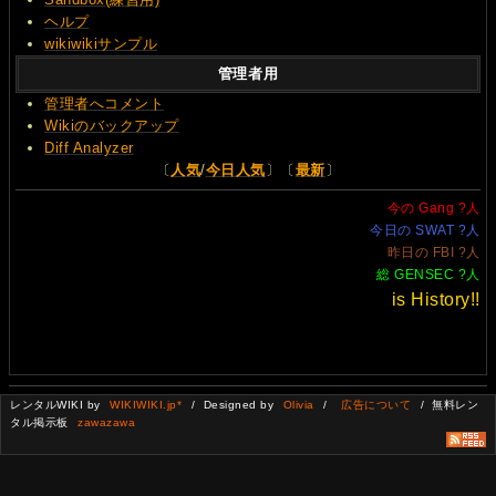
ヘルプ
wikiwikiサンプル
管理者用
管理者へコメント
Wikiのバックアップ
Diff Analyzer
〔
人気
/
今日人気
〕〔
最新
〕
今の Gang
?
人
今日の SWAT
?
人
昨日の FBI
?
人
総 GENSEC
?
人
is History!!
レンタルWIKI by
WIKIWIKI.jp*
/ Designed by
Olivia
/
広告について
/ 無料レン
タル掲示板
zawazawa