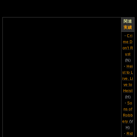
関連
実績
・
Cri
me D
on't R
ust
(N)
・
Hei
st to L
ive, Li
ve to
Heist
(H)
・
So
ns of
Robb
ery
(V
H)
・
Rid