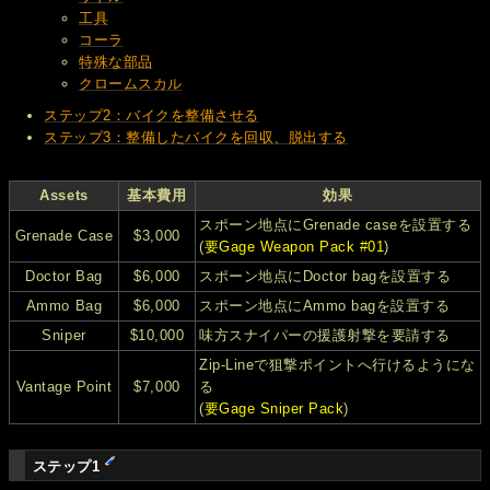
工具
コーラ
特殊な部品
クロームスカル
ステップ2：バイクを整備させる
ステップ3：整備したバイクを回収、脱出する
Assets
基本費用
効果
スポーン地点にGrenade caseを設置する
Grenade Case
$3,000
(
要Gage Weapon Pack #01
)
Doctor Bag
$6,000
スポーン地点にDoctor bagを設置する
Ammo Bag
$6,000
スポーン地点にAmmo bagを設置する
Sniper
$10,000
味方スナイパーの援護射撃を要請する
Zip-Lineで狙撃ポイントへ行けるようにな
Vantage Point
$7,000
る
(
要Gage Sniper Pack
)
ステップ1