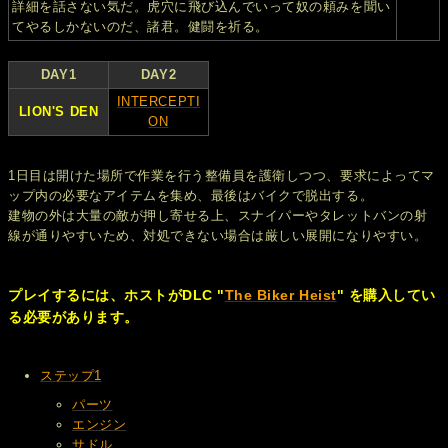
詳細を話さない気だ。虎穴に飛び込んでいって奴の頼みを聞い
てやるしかないのだ、諸君。健闘を祈る。
DAY1
DAY2
INTERCEPTI
LION'S DEN
ON
1日目は開けた場所で作業を行う整備員を護衛しつつ、要求によってマ
ップ内の必要なアイテムを集め、最後はバイクで脱出する。
建物の外は大量の敵が押し寄せる上、スナイパーやタレットバンの射
線が通りやすいため、対処できない場合は厳しい展開になりやすい。
プレイするには、ホストがDLC "
The Biker Heist
" を購入してい
る必要があります。
ステップ1
パーツ
エンジン
サドル