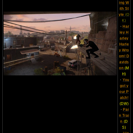
ing W
ith St
yle
(O
K)
・
Har
ley H
arley
Harle
y Wro
om! D
avids
on
(M
H)
・
You
got y
our P
atch!
(DW)
・
Pai
n Trai
n
(D
S)