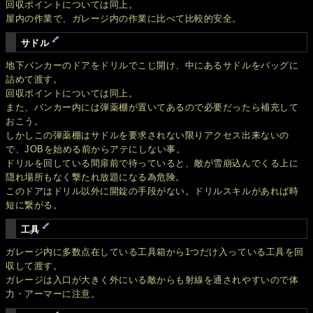
回収ポイントについては同上。
屋内の作業で、ガレージ内の作業に比べて比較的安全。
サドル
地下バンカーのドアをドリルでこじ開け、中にあるサドルをバッグに
詰めて渡す。
回収ポイントについては同上。
また、バンカー内には弾薬棚が置いてあるので必要だったら補充して
おこう。
しかしこの弾薬棚はサドルを要求されない限りアクセス出来ないの
で、JOBを始める前からアテにしない事。
ドリルを回している間扉前で待っていると、敵が雪崩込んでくる上に
隠れ場所もなく撃たれ放題になる為危険。
このドアはドリル以外に開錠の手段がない。ドリルスキルがあれば時
短に繋がる。
工具
ガレージ内に多数点在している工具箱から1つだけ入っている工具を回
収して渡す。
ガレージは入口が大きく外にいる敵からも射線を通されやすいので体
力・アーマーに注意。