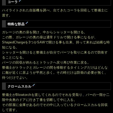
コーラ
ハイライトされた自販機を調べ、出てきたコーラを回収して整備士に
渡す。
特殊な部品
ガレージの奥の扉を開け、中からシャッターを開ける。
この際、ガレージの奥の扉は通常ドリルで開ける事になるが、
ShapedChargeを3つかSAWで開ける事も出来、持って来れば結構な時
短になる。
シャッターを開けると整備士が自分でパーツを取りに来るので防衛す
ることになる。
パーツの回収が終わるとトラックへ戻り再び作業に戻る。
整備士がトラックとガレージの間を移動するタイミングだけはどんな
に敵が近くに居ようが平然と歩く。その時だけは防衛の必要が無く、
待つだけでよい。
クロームスカル
整備士がBlowtorchを渡してくれるのでそれを受取り、バーの一階か二
階中央奥のドアに行き丁番を切断して中に入る。
その部屋に金庫があるのでその中に入っているクロームスカルを回収
して渡す。