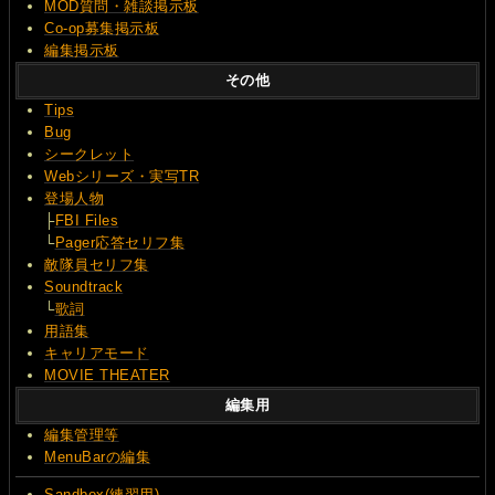
MOD質問・雑談掲示板
Co-op募集掲示板
編集掲示板
その他
Tips
Bug
シークレット
Webシリーズ・実写TR
登場人物
├
FBI Files
└
Pager応答セリフ集
敵隊員セリフ集
Soundtrack
└
歌詞
用語集
キャリアモード
MOVIE THEATER
編集用
編集管理等
MenuBarの編集
Sandbox(練習用)