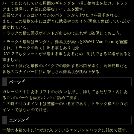
バーでたむろしている周囲のギャングを一掃し整備士を助け、トラッ
クまで誘導し、作業に必要なアイテムを渡す。
必要なアイテムはいくつかのパターンから1つだけを要求される。
また、この建物の中には所々に武器やコカイン(黒色で角ばっている)が
置かれている。
トラックの横に回収ポイントが出るので忘れずに確保しておこう。
トラックの場所はランダム。難易度が高いとSWAT Van Turretが配備
され、トラックの近くに出る事もあり厄介。
DAY 2でもタレットが登場する事もあるため、対抗できる武器があると
望ましい。
タレット側だと最後のバイクでの脱出する出口が遠く、高難易度だと
多数のスナイパーに狙い撃ちされ難易度が跳ね上がる。
パーツ
ガレージの中にあるリフトのボタンを押し、降りてきたリフト内にあ
る2つのパーツを両方バックに詰めて渡す。
この時の回収ポイントは整備士のいる方であり、トラック横の回収ポ
イントではないので注意。
エンジン
一階の木箱の中に1つだけ入っているエンジンをバックに詰めて渡す。