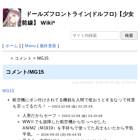
ドールズフロントライン(ドルフロ)【少女
前線】 Wiki*
[
ホーム
] [
Menu
|
最終更新
]
> コメント > MG15
コメント/MG15
Last-modified: 2026-05-15 (金) 12:50:34
MG15
航空機にポン付けされてる機銃を人間で使おうとするなって何度
も言ってるだろ！ --
2023-12-08 (金) 22:25:29
人形だからセーフ --
2023-12-08 (金) 23:10:48
WWⅡでも故障した航空機から引っぺがした
AN/M2（M1919）を手持ちで使ってた兵士もいたから平気
平気。 --
2024-06-23 (日) 06:44:53