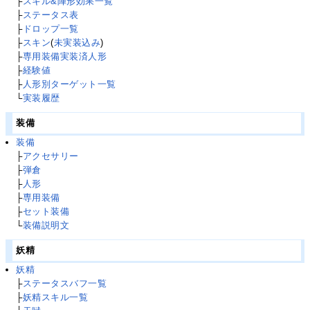
├
スキル&陣形効果一覧
├
ステータス表
├
ドロップ一覧
├
スキン
(
未実装込み
)
├
専用装備実装済人形
├
経験値
├
人形別ターゲット一覧
└
実装履歴
装備
装備
├
アクセサリー
├
弾倉
├
人形
├
専用装備
├
セット装備
└
装備説明文
妖精
妖精
├
ステータスバフ一覧
├
妖精スキル一覧