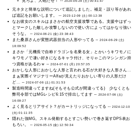
見ろよ、大砲だぜ！ --
2024-06-29 (土) 00:41:47
元ネタと簡単な説明について追記しました。補足・誤り等があれ
ば追記をお願いします。 --
2023-12-09 (土) 00:12:38
なお彼女のスキルはまさかの航空支援攻撃である。支援中はずっ
とマークした敵しか攻撃しないので使い方によってはかなり強い
そうな。 --
2024-06-21 (金) 23:38:43
また桑原さんが変態武器担当の人形やってる --
2024-06-29 (土)
18:09:52
まさか「元機長で自称ドラゴンを名乗る女」とかいうキワモノに
キワモノで凄い好きになるキャラ付け、そりゃこのマシンガン持
つ資格があるわｗ --
2024-07-01 (月) 20:57:35
おかしな人形におかしな人形と言われる石が大好きな人形さん…
まぁ実際イマジナリーAlfaが見えたりおかしい寄りの人形だけ
ど… --
2024-07-06 (土) 01:31:53
製造時間違ってますね(そもそも公式が間違ってる) 少なくとも
弊司令部ではMGレシピ6:15で排出してます --
2024-07-06 (土)
16:09:27
よく見るとリアサイト？がカートリッジになってる --
2024-12-10
(火) 01:11:35
隠れた強MG。スキル発動するとすごい勢いで巻き返すDPS表お
もろい。 --
2026-05-15 (金) 12:50:34