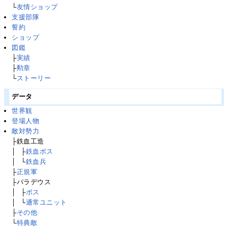
└
友情ショップ
支援部隊
誓約
ショップ
図鑑
├
実績
├
勲章
└
ストーリー
データ
世界観
登場人物
敵対勢力
├鉄血工造
│
├
├
鉄血ボス
│
├
└
鉄血兵
├
正規軍
├パラデウス
│
├
├
ボス
│
├
└
通常ユニット
├
その他
└
特典敵