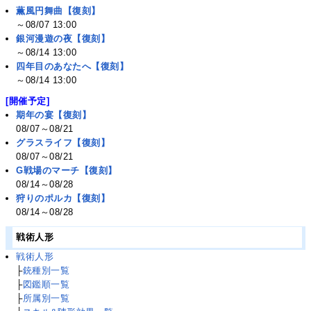
薫風円舞曲【復刻】
～08/07 13:00
銀河漫遊の夜【復刻】
～08/14 13:00
四年目のあなたへ【復刻】
～08/14 13:00
[開催予定]
期年の宴【復刻】
08/07～08/21
グラスライフ【復刻】
08/07～08/21
G戦場のマーチ【復刻】
08/14～08/28
狩りのポルカ【復刻】
08/14～08/28
戦術人形
戦術人形
├
銃種別一覧
├
図鑑順一覧
├
所属別一覧