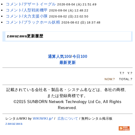
コメント/デザートイーグル
2026-08-04 (火) 21:51:49
コメント/人型戦術機甲
2026-08-04 (火) 12:48:22
コメント/火力支援小隊
2026-08-02 (日) 22:02:50
コメント/ブラックホール妖精
2026-08-02 (日) 18:37:48
zawazawa更新履歴
通算人気100
/
今日100
最新更新
T.
?
Y.
?
NOW.
?
TOTAL.
?
記載されている会社名・製品名・システム名などは、各社の商標、
または登録商標です。
©2015 SUNBORN Network Technology Ltd Co, All Rights
Reserved.
レンタルWIKI by
WIKIWIKI.jp*
/
広告について
/ 無料レンタル掲示板
zawazawa