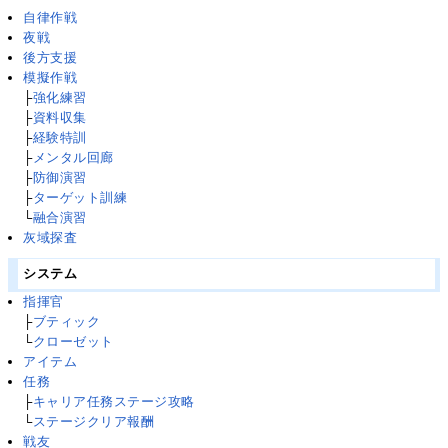
自律作戦
夜戦
後方支援
模擬作戦
├
強化練習
├
資料収集
├
経験特訓
├
メンタル回廊
├
防御演習
├
ターゲット訓練
└
融合演習
灰域探査
システム
指揮官
├
ブティック
└
クローゼット
アイテム
任務
├
キャリア任務ステージ攻略
└
ステージクリア報酬
戦友