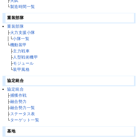
├
天賦
└
製造時間一覧
重装部隊
重装部隊
├
火力支援小隊
│└
小隊一覧
└
機動装甲
└
├
主力戦車
└
├
人型戦術機甲
└
├
モジュール
└
└
装甲風格
協定統合
協定統合
├
捕獲作戦
├
融合勢力
├
融合勢力一覧
├
ステータス表
└
ターゲット一覧
基地