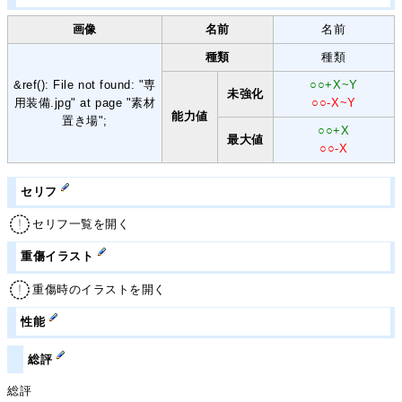
画像
名前
名前
種類
種類
&ref(): File not found: "専
○○+X~Y
未強化
用装備.jpg" at page "素材
○○-X~Y
能力値
置き場";
○○+X
最大値
○○-X
セリフ
セリフ一覧を開く
重傷イラスト
重傷時のイラストを開く
性能
総評
総評