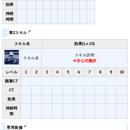
効果
持続
時間
第2スキル
スキル名
効果(Lv.10)
スキル説明
スキル名
※非公式翻訳
レベル
1
2
3
4
5
6
7
8
9
10
開幕CT
CT
効果
持続時
間
専用装備