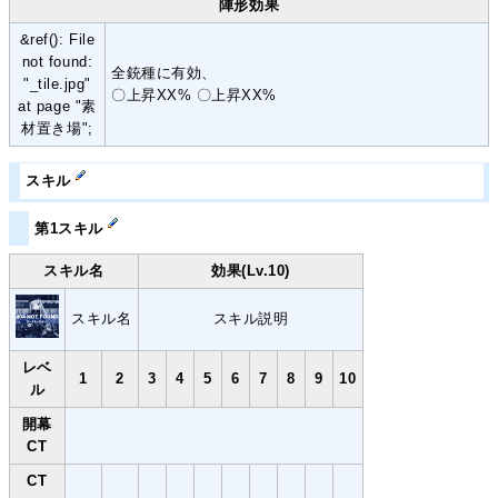
陣形効果
&ref(): File
not found:
全銃種に有効、
"_tile.jpg"
〇上昇XX% 〇上昇XX%
at page "素
材置き場";
スキル
第1スキル
スキル名
効果(Lv.10)
スキル名
スキル説明
レベ
1
2
3
4
5
6
7
8
9
10
ル
開幕
CT
CT