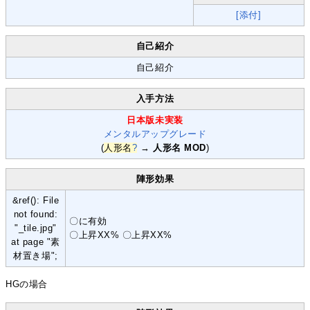
[添付]
自己紹介
自己紹介
入手方法
日本版未実装
メンタルアップグレード
(
人形名
?
→
人形名 MOD
)
陣形効果
&ref(): File
not found:
〇に有効
"_tile.jpg"
〇上昇XX% 〇上昇XX%
at page "素
材置き場";
HGの場合