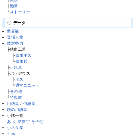
├
勲章
└
ストーリー
データ
世界観
登場人物
敵対勢力
├鉄血工造
│
├
├
鉄血ボス
│
├
└
鉄血兵
├
正規軍
├パラデウス
│
├
├
ボス
│
├
└
通常ユニット
├
その他
└
特典敵
用語集
/
俗語集
銃の用語集
小隊一覧
あ-ん
英数字
その他
小ネタ集
Tips