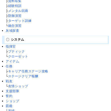
├
資料収集
├
経験特訓
├
メンタル回廊
├
防御演習
├
ターゲット訓練
└
融合演習
灰域探査
システム
指揮官
├
ブティック
└
クローゼット
アイテム
任務
├
キャリア任務ステージ攻略
└
ステージクリア報酬
戦友
└
友情ショップ
支援部隊
誓約
ショップ
図鑑
├
実績