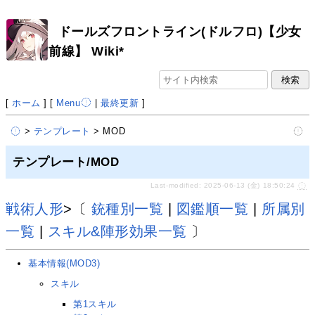
ドールズフロントライン(ドルフロ)【少女
前線】 Wiki*
[
ホーム
] [
Menu
|
最終更新
]
>
テンプレート
> MOD
テンプレート/MOD
Last-modified: 2025-06-13 (金) 18:50:24
戦術人形
>〔
銃種別一覧
|
図鑑順一覧
|
所属別
一覧
|
スキル&陣形効果一覧
〕
基本情報(MOD3)
スキル
第1スキル