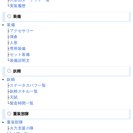
└
実装履歴
装備
装備
├
アクセサリー
├
弾倉
├
人形
├
専用装備
├
セット装備
└
装備説明文
妖精
妖精
├
ステータスバフ一覧
├
妖精スキル一覧
├
天賦
└
製造時間一覧
重装部隊
重装部隊
├
火力支援小隊