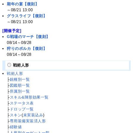
期年の宴【復刻】
～08/21 13:00
グラスライフ【復刻】
～08/21 13:00
[開催予定]
G戦場のマーチ【復刻】
08/14～08/28
狩りのポルカ【復刻】
08/14～08/28
戦術人形
戦術人形
├
銃種別一覧
├
図鑑順一覧
├
所属別一覧
├
スキル&陣形効果一覧
├
ステータス表
├
ドロップ一覧
├
スキン
(
未実装込み
)
├
専用装備実装済人形
├
経験値
├
人形別ターゲット一覧