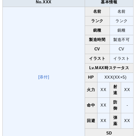
No.XXX
基本情報
名前
名前
ランク
ランク
銃種
銃種
製造時間
製造不可
CV
CV
イラスト
イラスト
Lv.MAX時ステータス
[添付]
HP
XXX(XX×5)
射
火力
XX
XX
速
防
命中
XX
-
御
弾
回避
XX
XX
薬
SD