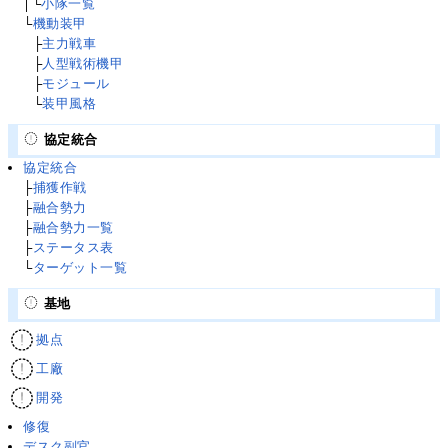
│└
小隊一覧
└
機動装甲
└
├
主力戦車
└
├
人型戦術機甲
└
├
モジュール
└
└
装甲風格
協定統合
協定統合
├
捕獲作戦
├
融合勢力
├
融合勢力一覧
├
ステータス表
└
ターゲット一覧
基地
拠点
工廠
開発
修復
デスク副官