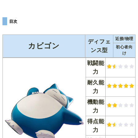
目次
近接/物理
ディフェ
カビゴン
初心者向
ンス型
け
戦闘能
力
耐久能
力
機動能
力
得点能
力