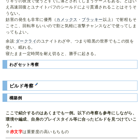
リギリの状況で使うとすぐに落とされてしまうケースもある。とはい
え高速回復とユナイトバフのシールドにより貫通されることはそうそ
うない。
妨害の発生も非常に優秀（
カメックス
・
ブラッキー
以上）で射程もそ
こそこ、回転率もいいので割と気軽に攻撃チャンスなどで使ってしま
ってもよい。
余談:
ダークライ
のユナイトわざ中、つまり暗黒の世界でもこの技を
使い、眠れる。
寝たまま一定時間を耐え切ると、勝手に起きる。
わざセット考察
ビルド考察
構築例
ここで紹介するのはあくまでも一例。以下の考察も参考にしながら、
環境や編成、自身のプレイスタイル等に合ったビルドを見つけていこ
う。
※
赤文字
は重要度の高いもちもの