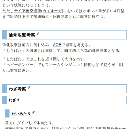
という状態になってしまう。
ただし
テイア蒼空遺跡(カイオーガ)
においてはオボンの量が多い&終盤
まで出続けるので加速効果・回復効果ともに非常に役立つ。
通常攻撃考察
強化攻撃は前方に倒れ込み、
AOE
で減速を与える。
「じたばた」の減速とは重複して、瞬間的に70%の減速効果となる。
「じたばた」ではこれを振り回して火力を出す。
「ヘビーボンバー」でもファームやレジエレキ防衛などで使うが、削
りは非常に遅い。
わざ考察
わざ１
たいあたり
前方にダイブして体当たり。
横幅が広めで威力も高め、妨害がつく上に使用後に強化攻撃をチャー