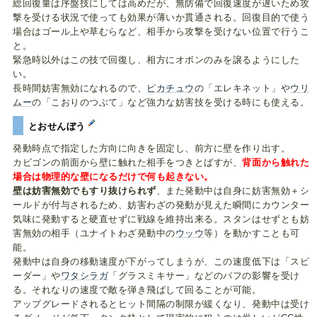
総回復量は序盤技にしては高めだが、無防備で回復速度が遅いため攻
撃を受ける状況で使っても効果が薄いか貫通される。回復目的で使う
場合はゴール上や草むらなど、相手から攻撃を受けない位置で行うこ
と。
緊急時以外はこの技で回復し、相方にオボンのみを譲るようにした
い。
長時間妨害無効になれるので、
ピカチュウ
の「エレキネット」や
ウリ
ムー
の「こおりのつぶて」など強力な妨害技を受ける時にも使える。
とおせんぼう
発動時点で指定した方向に向きを固定し、前方に壁を作り出す。
カビゴンの前面から壁に触れた相手をつきとばすが、
背面から触れた
場合は物理的な壁になるだけで何も起きない。
壁は妨害無効でもすり抜けられず
、また発動中は自身に妨害無効＋シ
ールドが付与されるため、妨害わざの発動が見えた瞬間にカウンター
気味に発動すると硬直せずに戦線を維持出来る。スタンはせずとも妨
害無効の相手（ユナイトわざ発動中の
ウッウ
等）を動かすことも可
能。
発動中は自身の移動速度が下がってしまうが、この速度低下は「スピ
ーダー」や
ワタシラガ
「グラスミキサー」などのバフの影響を受け
る。それなりの速度で敵を弾き飛ばして回ることが可能。
アップグレードされるとヒット間隔の制限が緩くなり、発動中は受け