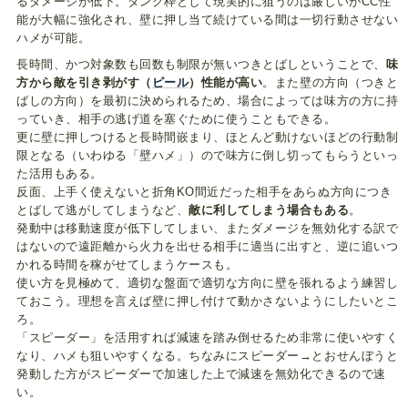
るダメージが低下。タンク枠として現実的に狙うのは厳しいがCC性
能が大幅に強化され、壁に押し当て続けている間は一切行動させない
ハメが可能。
長時間、かつ対象数も回数も制限が無いつきとばしということで、
味
方から敵を引き剥がす（
ピール
）性能が高い
。また壁の方向（つきと
ばしの方向）を最初に決められるため、場合によっては味方の方に持
っていき、相手の逃げ道を塞ぐために使うこともできる。
更に壁に押しつけると長時間嵌まり、ほとんど動けないほどの行動制
限となる（いわゆる「壁ハメ」）ので味方に倒し切ってもらうといっ
た活用もある。
反面、上手く使えないと折角KO間近だった相手をあらぬ方向につき
とばして逃がしてしまうなど、
敵に利してしまう場合もある
。
発動中は移動速度が低下してしまい、またダメージを無効化する訳で
はないので遠距離から火力を出せる相手に適当に出すと、逆に追いつ
かれる時間を稼がせてしまうケースも。
使い方を見極めて、適切な盤面で適切な方向に壁を張れるよう練習し
ておこう。理想を言えば壁に押し付けて動かさないようにしたいとこ
ろ。
「スピーダー」を活用すれば減速を踏み倒せるため非常に使いやすく
なり、ハメも狙いやすくなる。ちなみにスピーダー→とおせんぼうと
発動した方がスピーダーで加速した上で減速を無効化できるので速
い。