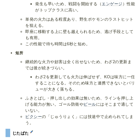
発生も早いため、戦闘を開始する（
エンゲージ
）性能
がトップクラスに高い。
単発の火力はある程度あり、野生ポケモンのラストヒット
を狙える。
即座に移動する上に壁も越えられるため、逃げ手段として
も有用。
この性能で待ち時間は6秒と短め。
短所
継続的な火力や妨害は全く出せないため、わざ2の更新ま
では後が続きづらい。
わざ2を更新しても火力は伸ばせず、KOは味方に一任
することになる。そのため味方と連携できないとバリ
ューが大きく落ちる。
ふきとばし・押し出しの効果は無いため、ラインを押し上
げる能力が無い。ゴール防衛や
ピール
にはそこまで適して
いない。
ピクシー
の「じゅうりょく」には技途中で止められてしま
う。
じたばた