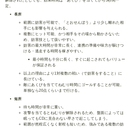
解除されたとしても、効果時間は「あくび」を当ててから3秒間一
定。
長所
範囲に妨害が可能で、「とおせんぼう」より少し離れた相
手にも影響を与えられる。
複数にヒット可能、かつ相手をその場から動かさないた
め、妨害技として扱いやすい。
妨害の最大時間が非常に長く、連携の準備や味方が駆けつ
ける・逃走する時間を稼ぎやすい。
最小時間も十分に長く、すぐに起こされてもバリュー
が保証される
以上の理由により1対複数の戦い（で妨害をすること）に
長けている。
敵にあくびを当ててねむり時間にゴールすることが可能。
単独なら20点くらいまで行ける。
短所
待ち時間が非常に重い。
攻撃を当てるとねむりが解除されるため、盤面によっては
眠ってもCDに見合わない早さで起こしてしまう。
範囲が然程広くなく射程も短いため、強みである複数の妨