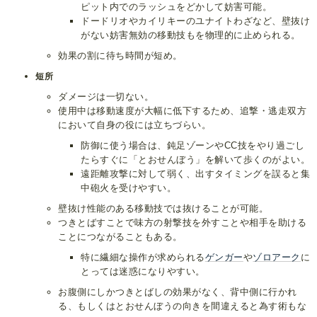
ピット内でのラッシュをどかして妨害可能。
ドードリオやカイリキーのユナイトわざなど、壁抜け
がない妨害無効の移動技もを物理的に止められる。
効果の割に待ち時間が短め。
短所
ダメージは一切ない。
使用中は移動速度が大幅に低下するため、追撃・逃走双方
において自身の役には立ちづらい。
防御に使う場合は、鈍足ゾーンやCC技をやり過ごし
たらすぐに「とおせんぼう」を解いて歩くのがよい。
遠距離攻撃に対して弱く、出すタイミングを誤ると集
中砲火を受けやすい。
壁抜け性能のある移動技では抜けることが可能。
つきとばすことで味方の射撃技を外すことや相手を助ける
ことにつながることもある。
特に繊細な操作が求められる
ゲンガー
や
ゾロアーク
に
とっては迷惑になりやすい。
お腹側にしかつきとばしの効果がなく、背中側に行かれ
る、もしくはとおせんぼうの向きを間違えると為す術もな