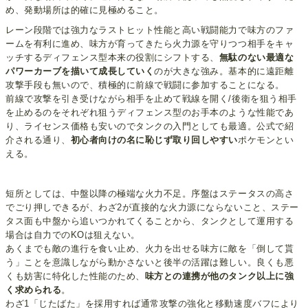
め、発動場所は的確に見極めること。
レーン段階では強力なラストヒット性能と高い戦闘能力で味方のファ
ームを有利に進め、味方が育ってきたら火力源を守りつつ相手をキャ
ッチするディフェンス型本来の役割にシフトする、
無駄のない最適な
パワーカーブを描いて成長していく
のが大きな強み。基本的に遠距離
攻撃手段も無いので、積極的に前線で戦闘に参加することになる。
前線で攻撃を引き受けながら相手を止めて戦線を開く/後衛を狙う相手
を止めるのをそれぞれ狙うディフェンス型のお手本のような性能であ
り、ライセンス価格も安いのでタンクの入門としても最適。公式で紹
介される通り、
初心者向けの名に恥じず取り回しやすい
ポケモンとい
える。
短所としては、中盤以降の極端な火力不足。序盤はステータスの高さ
でごり押しできるが、わざ2が直接的な火力源にならないこと、ステー
タス面も中盤から追いつかれてくることから、タンクとして運用する
場合は自力でのKOは狙えない。
あくまでも敵の進行を食い止め、火力を出せる味方に敵を「倒して貰
う」ことを意識しながら動かさないと後半の活躍は難しい。良くも悪
くも妨害に特化した性能のため、
味方との連携が他のタンク以上に強
く求められる
。
わざ1「じたばた」を採用すれば通常攻撃の強化と移動速度バフにより