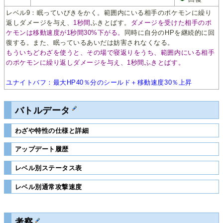
レベル9：眠っていびきをかく。範囲内にいる相手のポケモンに繰り
返しダメージを与え、
1秒間
ふきとばす。
ダメージを受けた相手のポ
ケモンは移動速度が1秒間30%下がる。
同時に自分のHPを継続的に回
復する。また、眠っているあいだは妨害されなくなる。
もういちどわざを使うと、その場で寝返りをうち、範囲内にいる相手
のポケモンに繰り返しダメージを与え、1秒間ふきとばす。
ユナイトバフ：最大HP40％分のシールド＋移動速度30％上昇
バトルデータ
わざや特性の仕様と詳細
アップデート履歴
レベル別ステータス表
レベル別通常攻撃速度
考察