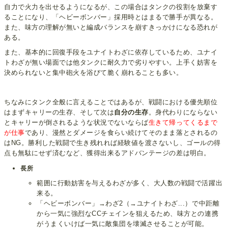
自力で火力を出せるようになるが、この場合はタンクの役割を放棄す
ることになり、「ヘビーボンバー」採用時とはまるで勝手が異なる。
また、味方の理解が無いと編成バランスを崩すきっかけになる恐れが
ある。
また、基本的に回復手段をユナイトわざに依存しているため、ユナイ
トわざが無い場面では他タンクに耐久力で劣りやすい。上手く妨害を
決められないと集中砲火を浴びて脆く崩れることも多い。
ちなみにタンク全般に言えることではあるが、戦闘における優先順位
はまずキャリーの生存、そして次は
自分の生存
。身代わりにならない
とキャリーが倒されるような状況でないならば
生きて帰ってくるまで
が仕事
であり、漫然とダメージを食らい続けてそのまま落とされるの
はNG。勝利した戦闘で生き残れれば経験値を渡さないし、ゴールの得
点も無駄にせず済むなど、獲得出来るアドバンテージの差は明白。
長所
範囲に行動妨害を与えるわざが多く、大人数の戦闘で活躍出
来る。
「ヘビーボンバー」→わざ2（→ユナイトわざ...）で中距離
から一気に強烈なCCチェインを狙えるため、味方との連携
がうまくいけば一気に敵集団を壊滅させることが可能。