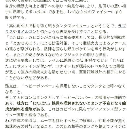
長いので長期的な戦闘能力ではこちらが上回る。
自身の機動力向上と相手への削り・鈍足付与により、足回りの悪い相
手に粘着してボコボコにできる他、1vs1なら並のファイターにすら
殴り勝てる。
「高い耐久力で粘り強く戦うタンクファイター」ということで、
ラプ
ラス
や
ヌメルゴン
と似たような役割を受け持つことになる。
「じたばた」カビゴンがこれらに勝る要素としては、長期的な機動力
と「とおせんぼう」による妨害対策、そして継続火力によるファーム
の速さが挙げられる。敵陣を荒らし野生ポケモンを奪う行為がしやす
く、またこの硬さがありながらオブジェクトの削りも得意。
逆に劣る要素としては、レベル11以降かつ低HP時でないと「じたば
た」にサステインが付かず、ユナイトわざ獲得のレベル9までは回復
が乏しく強みの継続火力を活かせない点、至近距離以外の相手にやる
ことがない点などがある。
難点は、「ヘビーボンバー」を採用しないことでタンクとは呼べなく
なること。
そしてカビゴンはタンクとして「ヘビーボンバー」の採用が一般的で
あり、
味方に「じたばた」採用を理解されないとタンク不在となり編
成が崩れる危険がある
。これはカビゴンに限らずディフェンス型ファ
イター運用の宿命である。
わざ自体の弱点は、ムーブを持たずべた足で移動し、行動不能が無く
減速のみの付与となること。このため相手のタンクを越えてメイジに