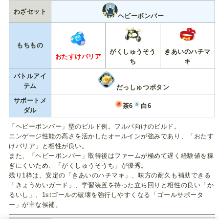
わざセット
ヘビーボンバー
もちもの
がくしゅうそう
きあいのハチマ
おたすけバリア
ち
キ
バトルアイ
テム
だっしゅつボタン
サポートメ
茶6
白6
ダル
「ヘビーボンバー」型のビルド例。フルパ向けのビルド。
エンゲージ性能の高さを活かしたオールインが強みであり、「おたす
けバリア」と相性が良い。
また、「ヘビーボンバー」取得後はファームが極めて遅く経験値を稼
ぎにくいため、「がくしゅうそうち」が優秀。
残り1枠は、安定の「きあいのハチマキ」、味方の耐久も補助できる
「きょうめいガード」、学習装置を持った立ち回りと相性の良い「か
るいし」、1stゴールの破壊を強行しやすくなる「ゴールサポータ
ー」が主な候補。