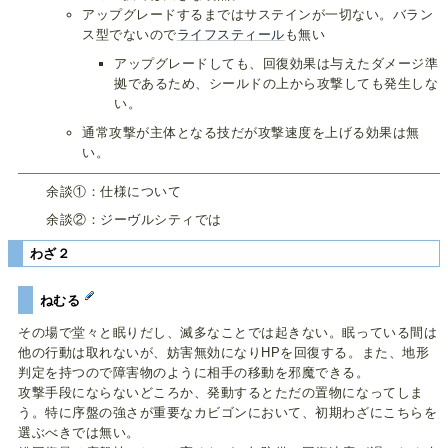
アップグレードするまではサステインが一切ない。バラン
ス型でないので
ライフスティール
も無い
アップグレードしても、回復効果は与えたダメージ準
拠であるため、シールドの上から攻撃しても発生しな
い。
通常攻撃が主体となる技だが攻撃速度を上げる効果は無
い。
余談①：仕様について
余談②：ジーヴルシティでは
わざ２
ねむる
その場で堂々と眠りだし、滅多なことでは起きない。眠っている間は
他の行動は取れないが、妨害無効になりHPを回復する。また、地形
判定を持つので障害物のように相手の移動を邪魔できる。
攻撃手段にならないどころか、発動するとただの置物になってしま
う。特に序盤の強さが重要なカビゴンにおいて、初期わざにこちらを
選ぶべきでは無い。