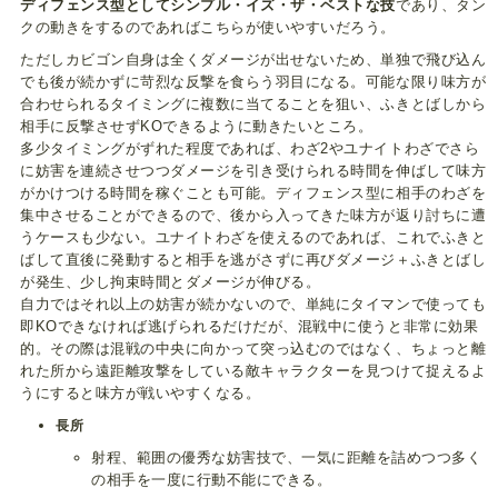
ディフェンス型としてシンプル・イズ・ザ・ベストな技
であり、タン
クの動きをするのであればこちらが使いやすいだろう。
ただしカビゴン自身は全くダメージが出せないため、単独で飛び込ん
でも後が続かずに苛烈な反撃を食らう羽目になる。可能な限り味方が
合わせられるタイミングに複数に当てることを狙い、ふきとばしから
相手に反撃させずKOできるように動きたいところ。
多少タイミングがずれた程度であれば、わざ2やユナイトわざでさら
に妨害を連続させつつダメージを引き受けられる時間を伸ばして味方
がかけつける時間を稼ぐことも可能。ディフェンス型に相手のわざを
集中させることができるので、後から入ってきた味方が返り討ちに遭
うケースも少ない。ユナイトわざを使えるのであれば、これでふきと
ばして直後に発動すると相手を逃がさずに再びダメージ＋ふきとばし
が発生、少し拘束時間とダメージが伸びる。
自力ではそれ以上の妨害が続かないので、単純にタイマンで使っても
即KOできなければ逃げられるだけだが、混戦中に使うと非常に効果
的。その際は混戦の中央に向かって突っ込むのではなく、ちょっと離
れた所から遠距離攻撃をしている敵キャラクターを見つけて捉えるよ
うにすると味方が戦いやすくなる。
長所
射程、範囲の優秀な妨害技で、一気に距離を詰めつつ多く
の相手を一度に行動不能にできる。