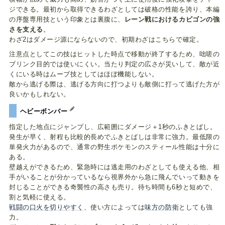
ジできる。最初から取得できるわざとしては破格の性能を誇り、本編
の序盤専用技という印象とは裏腹に、
レーン戦におけるカビゴンの強
さを支える
。
わざ2はダメージ源にならないので、初期わざはこちらで確定。
注意点としてこの技はヒットした時点で移動が終了するため、咄嗟の
ブリンク目的では使いにくい。当たり判定の広さが災いして、敵が近
くにいる時はムーブ技としてはほぼ機能しない。
敵から逃げる際は、逃げる方向に打つよりも敵側に打って逃げた方が
良いかもしれない。
ヘビーボンバー
指定した地点にジャンプし、広範囲にダメージ＋1秒のふきとばし。
発生が早く、射程も比較的長めでふきとばしは非常に強力。最低限の
単発火力があるので、通常の野生ポケモンのスティール性能は十分に
ある。
壁越えができるため、緊急時には逃走用のわざとしても使える他、相
手がいることが分かっているなら視界外から急に飛んでいって動きを
封じることができる奇襲性の高さも売り。待ち時間も6秒と短めで、
割と気軽に使える。
戦闘の口火を切りやすく
、使い方によっては
味方の防衛
としても強
力。