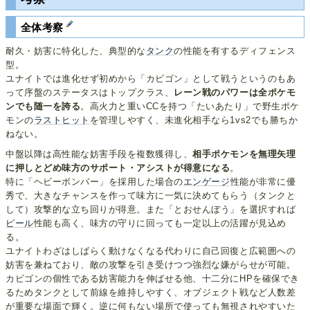
全体考察
耐久・妨害に特化した、典型的な
タンク
の性能を有するディフェンス
型。
ユナイトでは進化せず初めから「カビゴン」として戦うというのもあ
って序盤のステータスはトップクラス、
レーン戦のパワーは全ポケモ
ンでも随一を誇る
。高火力と重いCCを持つ「たいあたり」で野生ポケ
モンの
ラストヒット
を管理しやすく、未進化相手なら1vs2でも勝ちか
ねない。
中盤以降は高性能な妨害手段を複数獲得し、
相手ポケモンを無理矢理
に押しとどめ味方のサポート・アシストが得意になる
。
特に「ヘビーボンバー」を採用した場合の
エンゲージ
性能が非常に優
秀で、大きなチャンスを作って味方に一気に決めてもらう（タンクと
して）攻撃的な立ち回りが得意。また「とおせんぼう」を選択すれば
ピール
性能も高く、味方の守りに回っても一定以上の活躍が見込め
る。
ユナイトわざはしばらく動けなくなる代わりに自己回復と広範囲への
妨害を兼ねており、敵の攻撃を引き受けつつ強烈な嫌がらせが可能。
カビゴンの個性である妨害能力を伸ばせる他、十二分にHPを確保でき
るためタンクとして前線を維持しやすく、オブジェクト戦など人数差
が重要な場面で輝く。逆に何もない場所で使っても無視されやすいた