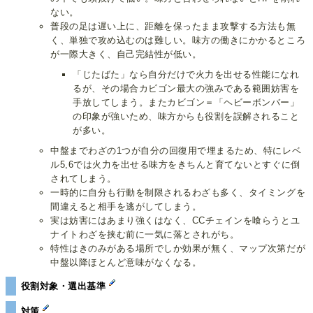
ない。
普段の足は遅い上に、距離を保ったまま攻撃する方法も無
く、単独で攻め込むのは難しい。味方の働きにかかるところ
が一際大きく、自己完結性が低い。
「じたばた」なら自分だけで火力を出せる性能になれ
るが、その場合カビゴン最大の強みである範囲妨害を
手放してしまう。またカビゴン＝「ヘビーボンバー」
の印象が強いため、味方からも役割を誤解されること
が多い。
中盤までわざの1つが自分の回復用で埋まるため、特にレベ
ル5,6では火力を出せる味方をきちんと育てないとすぐに倒
されてしまう。
一時的に自分も行動を制限されるわざも多く、タイミングを
間違えると相手を逃がしてしまう。
実は妨害にはあまり強くはなく、CCチェインを喰らうとユ
ナイトわざを挟む前に一気に落とされがち。
特性はきのみがある場所でしか効果が無く、マップ次第だが
中盤以降ほとんど意味がなくなる。
役割対象・選出基準
対策