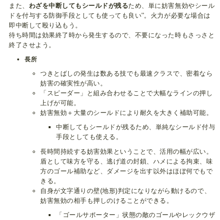
また、
わざを中断してもシールドが残る
ため、単に妨害無効やシール
ドを付与する防御手段としても使っても良い''。火力が必要な場合は
即中断して殴り込もう。
待ち時間は効果終了時から発生するので、不要になった時もさっさと
終了させよう。
長所
つきとばしの発生は数ある技でも最速クラスで、密着なら
妨害の確実性が高い。
「スピーダー」と組み合わせることで大幅なラインの押し
上げが可能。
妨害無効＋大量のシールドにより耐久を大きく補助可能。
中断してもシールドが残るため、単純なシールド付与
手段としても使える。
長時間持続する妨害効果ということで、活用の幅が広い。
盾として味方を守る、逃げ道の封鎖、ハメによる拘束、味
方のゴール補助など、ダメージを出す以外はほぼ何でもで
きる。
自身が文字通りの壁(地形)判定になりながら動けるので、
妨害無効の相手も押しのけることができる。
「ゴールサポーター」状態の敵のゴールやレックウザ