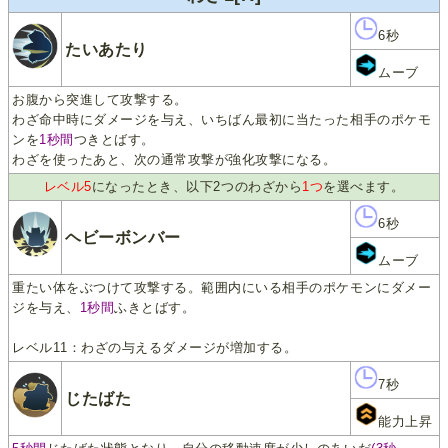
6秒
たいあたり
ムーブ
お腹から突進して攻撃する。
わざ命中時にダメージを与え、いちばん最初に当たった相手のポケモ
ンを
1秒間
つきとばす。
わざを使ったあと、次の通常攻撃が強化攻撃になる。
レベル5
になったとき、以下2つのわざから
1つ
を選べます。
6秒
ヘビーボンバー
ムーブ
重たい体をぶつけて攻撃する。範囲内にいる相手のポケモンにダメー
ジを与え、
1秒間
ふきとばす。
レベル11：わざの与えるダメージが増加する。
7秒
じたばた
能力上昇