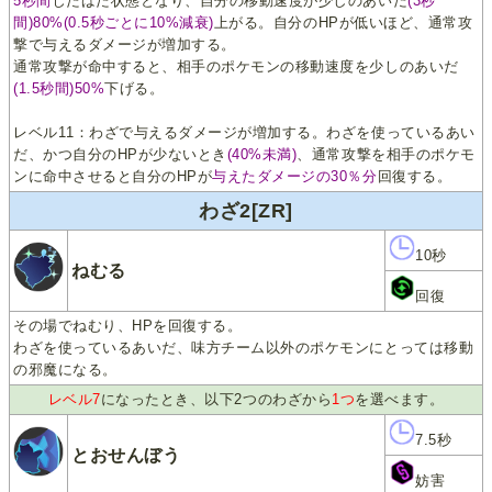
5秒間
じたばた状態となり、自分の移動速度が少しのあいだ
(3秒
間)80%(0.5秒ごとに10%減衰)
上がる。自分のHPが低いほど、通常攻
撃で与えるダメージが増加する。
通常攻撃が命中すると、相手のポケモンの移動速度を少しのあいだ
(1.5秒間)50%
下げる。
レベル11：わざで与えるダメージが増加する。わざを使っているあい
だ、かつ自分のHPが少ないとき
(40%未満)
、通常攻撃を相手のポケモ
ンに命中させると自分のHPが
与えたダメージの30％分
回復する。
わざ2[ZR]
10秒
ねむる
回復
その場でねむり、HPを回復する。
わざを使っているあいだ、味方チーム以外のポケモンにとっては移動
の邪魔になる。
レベル7
になったとき、以下2つのわざから
1つ
を選べます。
7.5秒
とおせんぼう
妨害