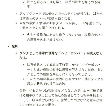
野生を狩るペースも早く、相手の野生を奪うのも得
意。
アップグレードでは低体力でサステインが得られ、11から
は前衛とのダメージ交換も強くなる。
自身の最大HP依存の割合ダメージがあり、HPを盛ること
で耐久と火力を両方上げられる。
火力が攻撃力にあまり依存しないため、攻撃力デバフ
の影響をあまり受けない。
短所
タンクとして非常に優秀な「ヘビーボンバー」が使えなく
なる。
妨害効果として減速は不確実、かつ「ヘビーボンバ
ー」と違い複数の相手に影響を与えづらいため、タン
クとしての役割を果たしにくくなってしまう。
このため編成事故の要因になりやすい。他にタンクが
居ない状況での採用は危険。
自身もベタ足かつ妨害耐性などもないので、ムーブ技で逃
げる相手やつきとばしで接近を拒否してくる相手を捕まえ
にくく、殴り続けられない。接近しつづけないと意味が無
いこの技では大きな弱点。