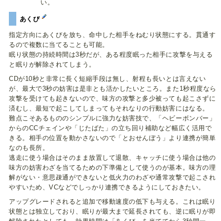
い。
あくび
指定方向にあくびを放ち、命中した相手をねむり状態にする。貫通す
るので複数に当てることも可能。
眠り状態の持続時間は3秒だが、ある程度眠った相手に攻撃を与える
と眠りが解除されてしまう。
CDが10秒と非常に長く短縮手段は無し、射程も長いとは言えない
が、最大で3秒の妨害は是非とも活かしたいところ。また1秒程度なら
攻撃を受けても起きないので、味方の攻撃と多少被っても起こさずに
済むし、最短で起こしてしまってもそれなりの行動妨害にはなる。
難点こそあるもののシンプルに強力な妨害技で、「ヘビーボンバー」
からのCCチェインや「じたばた」の立ち回り補助など幅広く活用で
きる。相手の位置を動かさないので「とおせんぼう」より連携が簡単
なのも長所。
逃走に使う場合はそのまま放置して退散、キャッチに使う場合は他の
味方の妨害わざを当てるための下準備として使うのが基本。味方の理
解がない・意思疎通ができないと低火力のわざや通常攻撃で起こされ
やすいため、VCなどでしっかり連携できるようにしておきたい。
アップグレードされると追加で移動速度の低下も与える。これは眠り
状態とは独立しており、眠りが最大まで延長されても、逆に眠りが即