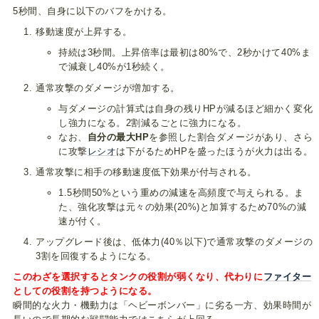
5秒間、自身に以下のバフをかける。
移動速度が上昇する。
持続は3秒間。上昇倍率は最初は80%で、2秒かけて40%ま
で減衰し40%が1秒続く。
通常攻撃のダメージが増加する。
与ダメージの計算式は自身の残りHPが減るほど細かく変化
し強力になる。2割減るごとに強力になる。
なお、
自分の最大HP
を参照した割合ダメージがあり、さら
に攻撃
レシオ
は下がるためHPを盛ったほうが火力は出る。
通常攻撃に相手の移動速度低下効果が付与される。
1.5秒間50%という重めの減速を高頻度で与えられる。ま
た、強化攻撃は元々の効果(20%)と加算するため70%の減
速が付く。
アップグレード後は、低体力(40％以下)で通常攻撃のダメージの
3割を回復するようになる。
このわざを選択するとタンクの役割が弱くなり、代わりに
ファイター
としての役割を持つようになる。
瞬間的な火力・機動力は「ヘビーボンバー」に劣る一方、効果時間が