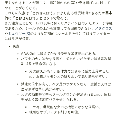
圧力をかけることが難しく、遠距離からのCCや突き飛ばしに対して
やることがなくなる。
これらの欠点は「とおせんぼう」によりある程度解消できるため
基本
的に「とおせんぼう」とセットで取ろう
。
また注意点として、Lv11以降に付くサステインは与えたダメージ準拠
であるため、シールドの上から攻撃しても回復できない。
メタグロス
や
ミュウツー(X)
のような定期的にシールドを付けて戦うファイター
には注意が必要。
長所
AAの強化に加えてかなり優秀な加速効果がある。
バフ中の火力はかなり高く、柔らかいポケモンは通常攻撃
3～4発で致命傷になる。
元の耐久が高く、低体力ではさらに威力上昇するた
め、近接ポケモンとの殴り合いで競り勝ちやすい。
減速の倍率が高く、ベタ足のポケモンなら一度捕まえれば
逃がさず攻撃し続けやすい。
わざの効果時間中もクールダウンが解消されるため、回転
率がよくほぼ常時バフを受けられる。
この為、継続的な火力と機動力がかなり高い。
強引なオブジェクト削りも可能。