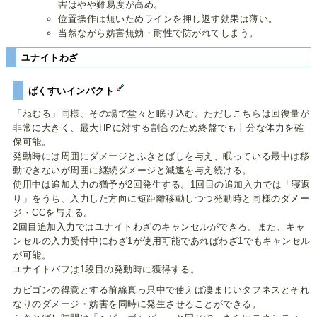
害はやや難易度が高め。
位置操作は無いためラインを押し返す効果は薄い。
当然ながら妨害無効・耐性で防がれてしまう。
ユナイトわざ
ばくすいインパクト
「ねむる」同様、その場で堂々と眠り込む。ただしこちらは回復量が
非常に大きく、最大HPに対する割合のため終盤でも十分な体力を確
保可能。
発動時には周囲にダメージとふきとばしを与え、眠っている最中は移
動できないが周囲に継続ダメージと減速を与え続ける。
使用中は追加入力の猶予が2回発生する。1回目の追加入力では「寝返
り」をうち、入力した方向に短距離移動しつつ発動時と同様のダメー
ジ・CCを与える。
2回目追加入力ではユナイトわざのキャンセルができる。また、キャ
ンセルの入力受付中にわざ1が使用可能であればわざ1でもキャンセル
が可能。
ユナイトバフは1段目の発動時に獲得する。
カビゴンの得意とする前線真っ只中で使えば凄まじいタフネスとそれ
なりのダメージ・妨害を同時に発生させることができる。