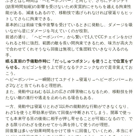
ふきとばし時間は「ヘビーボンバー」と同じで、さらにテネシティ
(妨害時間短縮)の影響を受けないため実質的にそちらを越える拘束性
能がある。減速もあるので、移動技で逃げられなければ寝返りもヒッ
トしてさらに拘束できる。
基本的には前線で集中攻撃を受けているときに発動し、ダメージを吸
いながら逆にダメージを与えていくのが役割。
前述の通り、「ヘビーボンバー」から繋いで1人でCCチェインをかけ
られると特に強烈。範囲の敵を長い間拘束できるため、味方が高火力
で合わせてくれそうなら回復は無視して集団戦でいきなり入るのも
手。
眠る直前の予備動作時に「だっしゅつボタン」を使うことで位置をず
らせる。
カビゴンを使う上で肝となるテクニックなので是非覚えてお
こう。
ヘビーボンバー→一瞬開けてユナイト→寝返り→ヘビーボンバー→わ
ざ2などと当てられると理想的。
また、発動中はねむる以上の広さの障害物にもなるため、移動技を持
たない敵の進行や逃走を止められる場合もある。
一方、発動中は寝返りとわざ1以外の能動的な行動ができなくなり、
わざ1を使うと即効果が切れて回復が中断されてしまう。開幕で使っ
ても本来守る筈の後衛に相手が押し寄せることが可能になるので、で
きる限りのわざを使わせてから満を持して使うのが理想。
回復量は多いが効果時間をかけて徐々に回復していくため、本当にギ