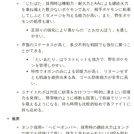
「じたばた」採用時は機動力・耐久力とAAによる継続火力
を兼ね備えた数少ないポケモンであり、相手ポケモンに粘着
してしぶとくダメージを与える能力が高い。また、野生ポケ
モンの処理も速い。
足回りの強化により裏からの「とおせんぼう」を通し
やすい。
序盤のステータスが高く、多少不利な戦闘でも強引に勝つこ
とができる。
「たいあたり」はラストヒットも強力で、野生ポケモ
ンを管理しやすい。
特性でオボンのみによる回復力が高く、リターンせず
とも戦線を維持出来る為、ゴール防衛能力が非常に高
い。
ユナイトわざは付近に妨害をかけつつ一時的に凄まじい回復
力を発揮し、障害物のように移動も阻害して前線でリソース
を吸えるようになる。待ち時間も比較的短めで各ファイトに
持ち込める。
短所
タンク採用=「ヘビーボンバー」採用時の継続火力はタンク
の中でも頭抜けて低い。味方と合わせられないとHPを削れ