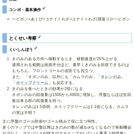
コンボ・基本操作
ヘビボン>あくび>ユナイトわざ>ユナイトわざ(寝返り)>ヘビボン
とくせい考察
くいしんぼう
きのみのある方向へ移動するとき、移動速度が25%上がる
適用される範囲は画面半分ほど。素早くきのみを回収できるのは
もちろん、フロントゴールの攻防でも役立つ。
また、「オボンのみ」以外にも「カムラのみ」「
オレンのみ
」
「
ホイップクリーム
」も反応する。
きのみを食べたときの効果が2倍になる
オボンのみの回復量は1500から3000に増加し、序盤ならほぼ全回
復出来る程の回復量を持つ。
オレンのみは1.5倍弱、ホイップクリームは1.1倍になる。カムラ
の実は不明？
主に序盤のゴール防衛やゴール積みで役に立つ特性。
多くのマップでは中盤以降はきのみの数が減るorなくなるので発動機会
が少なく、ヨクバリスや味方のマホイップがいないと事実上特性無し