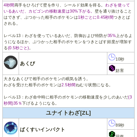
4秒間
両手をひろげて壁を作り、シールド効果を得る。
わざを使って
いるあいだ、カビゴンの移動速度は30%下がる。
壁を通り抜けること
はできず、ぶつかった相手のポケモンは
1秒ごとに0.45秒間
つきとば
される。
レベル13：わざを使っているあいだ、防御および特防が
35%
上がるよ
うになるほか、ぶつかった相手のポケモンをつきとばす頻度が増加す
る
(0.5秒ごと)
。
10秒
あくび
妨害
大きなあくびで相手のポケモンの眠気を誘う。
わざを受けた相手のポケモンは
2.5秒間
ねむり状態になる。
レベル13：わざ命中時に相手のポケモンの移動速度を少しのあいだ
(3
秒間)35％
下げるようになる。
ユナイトわざ[ZL]
89秒
ばくすいインパクト
回復