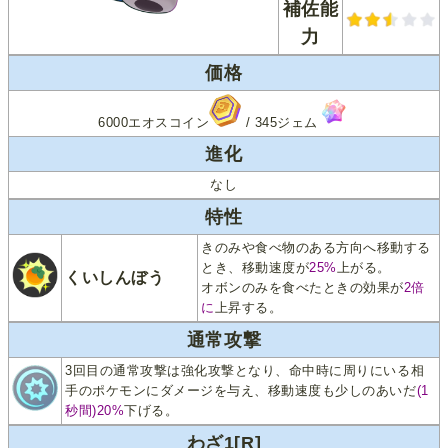
補佐能
力
価格
6000エオスコイン
/ 345ジェム
進化
なし
特性
きのみや食べ物のある方向へ移動する
とき、移動速度が
25%
上がる。
くいしんぼう
オボンのみを食べたときの効果が
2倍
に
上昇する。
通常攻撃
3回目の通常攻撃は強化攻撃となり、命中時に周りにいる相
手のポケモンにダメージを与え、移動速度も少しのあいだ
(1
秒間)20%
下げる。
わざ1[R]