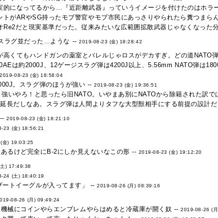
実的になってるから…『近距離武器』っていうイメージを付けたのはホラー
トがARやSG持ったモブ警官やモブ市民にあっさりやられたら糞つまらん罠
オRe2だと現実基準だった。従来みたいな広範囲拡散武器じゃなくなった分
スラグ並だった…ような --
2019-08-23 (金) 18:28:42
高くてもハンドガンの薬室とバレルじゃロスがデカすぎ。どの道NATO弾以
.50AEは約2000J、12ゲージスラグ弾は4200J以上、5.56mm NATO弾は1
2019-08-23 (金) 18:58:04
0～4000J。スラグ弾のほうが強い --
2019-08-23 (金) 19:36:51
と強いやろ！と思ったら旧NATO。いやまあ別にNATOから除籍された訳では
の延長だしなあ。スラグ弾は人間よりタフな大型獣相手にする前提の設計だし.
--
2019-08-23 (金) 18:21:10
8-23 (金) 18:56:21
 (金) 19:03:25
るけど完全にB-2にしか見えないなこの形 --
2019-08-23 (金) 19:12:20
(土) 17:49:38
8-24 (土) 18:40:19
デザートイーグルが入ってます」 --
2019-08-26 (月) 08:39:16
019-08-26 (月) 09:49:24
機械にコインやらエンブレムやらはめると冷蔵庫が開く奴 --
2019-08-26 (月