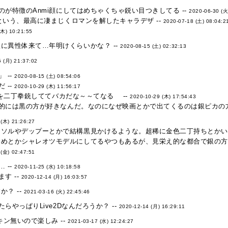
が特徴のAnmi顔にしてはめちゃくちゃ鋭い目つきしてる --
2020-06-30 (火
いう、最高に凄まじくロマンを解したキャラデザ --
2020-07-18 (土) 08:04:2
(木) 10:21:55
に異性体来て…年明けくらいかな？ --
2020-08-15 (土) 02:32:13
5 (月) 21:37:02
 --
2020-08-15 (土) 08:54:06
 --
2020-10-29 (木) 11:56:17
のを二丁拳銃しててバカだな～～てなる --
2020-10-29 (木) 17:54:43
的には黒の方が好きなんだ。なのになぜ映画とかで出てくるのは銀ピカの方
 (木) 21:26:27
ソルやデップーとかで結構黒見かけるような。超稀に金色二丁持ちとかいる
染めとかシャレオツモデルにしてるやつもあるが、見栄え的な都合で銀の方
 (金) 02:47:51
 --
2020-11-25 (水) 10:18:58
す --
2020-12-14 (月) 16:03:57
？ --
2021-03-16 (火) 22:45:46
やっぱりLive2Dなんだろうか？ --
2020-12-14 (月) 16:29:11
キン無いので楽しみ --
2021-03-17 (水) 12:24:27