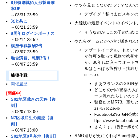
8月特別戦術人形製造確
ケツを見せてないだって？なんでだ
率UP
デザイグ「私はまだスキンの
～08/31 23:59
光と共に
大陸版の最新イベントのイベント入
～08/21 23:59
そうなのか…この子のために
8周年ログインボーナス
～08/14 23:59
やたらゲームとかで持て囃される
模擬作戦報酬2倍
デザートイーグル、もといマ
～08/07 23:59
が許可を取って私物で携帯す
融合演習、報酬3倍！
が、80年代に入ってオート
～08/07 23:59
ルはもっぱら熊狩り・猪狩り
捕獲作戦
00:52:44
まあフランスのGIGN
開催履歴
どこかの州の警察の人
[開催中]
ース流れたらしいのすき
S02地区裁きの天秤【復
警察だとMR73、軍だ
刻】
23 (金) 02:29:40
～08/07 13:00
FacebookのGI
N7区域底生の潮流【復
ttps://www.facebook.
刻】
さんくす。ほぼ一線から
～08/07 13:00
SMG辺りが更にくればAnmi部隊し
S02地区0号基地【復刻】