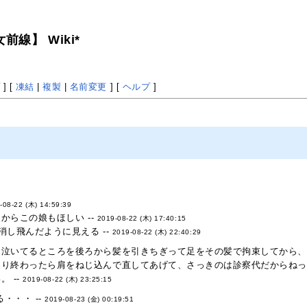
線】 Wiki*
プ
] [
凍結
|
複製
|
名前変更
] [
ヘルプ
]
-08-22 (木) 14:59:39
からこの娘もほしい --
2019-08-22 (木) 17:40:15
し飛んだように見える --
2019-08-22 (木) 22:40:29
て泣いてるところを後ろから髪を引きちぎって足をその髪で拘束してから、
通り終わったら肩をねじ込んで直してあげて、さっきのは診察代だからねっ
 --
2019-08-22 (木) 23:25:15
・・・ --
2019-08-23 (金) 00:19:51