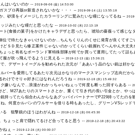
んはいないのか --
2019-09-06 (金) 14:53:00
ガスブロ再販or新造されないかな・・・ --
2019-09-14 (土) 13:55:18
か、砂漠をイメージしたカラーリングに鷲みたいな瞳になってるね --
2019
ッジみたいな瞳だと思ったな --
2019-10-02 (水) 22:13:19
ザート(食後の菓子)をかけたキャラデザと思ったら、琥珀の薔薇って感じなタ
単位で待たなきゃいけないのか…ちんちくりんのくせに発育が良くてすごい
けどＳＤ見たら修正案件じゃないのかってくらい銃握れてへんやん大丈夫か
ちょっと有名なポーランド軍特殊部隊が何でか買って運用してたって話もあ
服が吹っ飛んでるように見える --
2019-12-13 (金) 15:36:21
』で、デザートイーグルを勧められた次元が「ああいう品のない銃は好かない
ルバーを愛用してるあたり次元はかなりのマークスマンシップ志向だから
るわけでそりゃ好きにはなれんだろうね --
2019-12-18 (水) 15:49:32
ク嫌いなんで…浪漫がわかっちゃいねぇって何度も断った回すらある --
2
けど、M27あたりのスマートさとか、重くて引き代の長い引金とか、やっぱ
銃持ってたら似合わんからなあグッバイパートナーでP229持ってたのを観
ね。何度かルパンのワルサーを借りる時もあったし、グリーンVSレッドで
いる 狙撃銃のほうはわがんね --
2019-12-18 (水) 06:45:30
。ちょっと肩で隠れてるけど合ってると思う --
2019-12-18 (水) 20:43:22
ねぇ --
2019-12-24 (火) 00:00:37