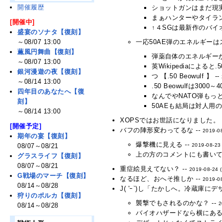
開催履歴
ショットガンはまだ現
まぁハンターやタイラン
[開催中]
↑４SGは最新作のバイ
盛宴のソナタ【復刻】
～08/07 13:00
一応50AE弾のエネルギーは
薫風円舞曲【復刻】
弾薬自体のエネルギーが
～08/07 13:00
英Wikipediaによると
銀河漫遊の夜【復刻】
つ 【.50 Beowulf 】 --
～08/14 13:00
.50 Beowulfは300
四年目のあなたへ【復
なんでやNATO弾もっ
刻】
50AEも結局は対人用
～08/14 13:00
XOPSではお世話になりました。 
[開催予定]
バフの陣形変わってるな --
2019-0
期年の宴【復刻】
爆撃機に見える --
08/07～08/21
2019-08-23
上の方のコメントにも書いてあ
グラスライフ【復刻】
08/07～08/21
重症絵見えてない？ --
2019-08-24 
G戦場のマーチ【復刻】
なるほど、おへそ推しか --
2019-0
08/14～08/28
J( 'ｰ`)し「たかしへ。冷蔵庫に
狩りのポルカ【復刻】
襲撃でもされるのかな？ --
2
08/14～08/28
バイオハザードなら横にある