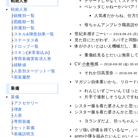
デザートじゃなくてストライ
戦術人形
ベレッタじゃねーかババア！ 
戦術人形
├
銃種別一覧
人気者だからね、仕方な
├
図鑑順一覧
母ちゃんアンブレラ職員説やめ
├
所属別一覧
世紀末感すごーい --
├
スキル&陣形効果一覧
2019-08-26 (月)
見た目にたがわず、スパ子と同類の
├
ステータス表
体が小さいとはいえ機械だし、重
├
ドロップ一覧
├
スキン
(
未実装込み
)
重傷絵見るとだいぶ無茶してる
├
専用装備実装済人形
CV:
小倉唯
感 --
├
経験値
2019-08-30 (金) 00:4
├
人形別ターゲット一覧
それか日高里奈 --
2019-08-30
└
実装履歴
マガジン自体重いから、リロードの
装備
れんじいずごーいんぐほっと！
装備
片手で連射しそうな人ですね…
├
アクセサリー
シスター服を着た婆さんかと思った
├
弾倉
シスター服を着た婆さんかと思った
├
人形
ヨランダだよ、坊っちゃん -
├
専用装備
├
セット装備
クソ強い評価を得ているなー。パイ
└
装備説明文
anmi小隊を組みたいんじゃいィ -