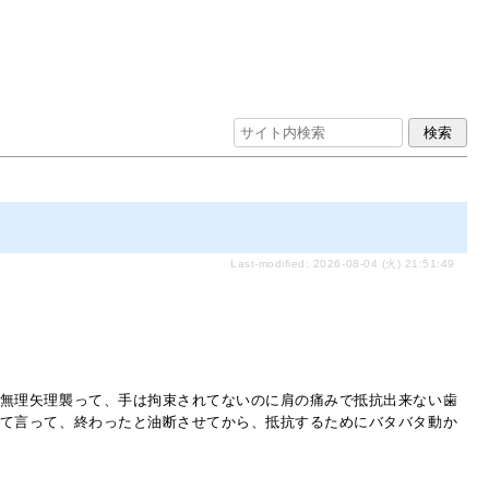
Last-modified: 2026-08-04 (火) 21:51:49
無理矢理襲って、手は拘束されてないのに肩の痛みで抵抗出来ない歯
て言って、終わったと油断させてから、抵抗するためにバタバタ動か