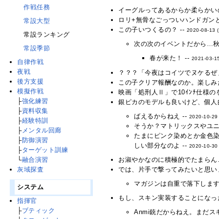
作戦任務
イーグルってあるからか柔らかいの
ロリ+無骨なごっついハンドガンと
常設大型
この子いつくるの？ --
2020-08-13 
常設ランキング
次の次のイベントだから…秋
常設季節
春が来た！ --
2021-03-1
自律作戦
夜戦
？？？「今夜はコイツでヌケるぜ」
後方支援
この子クリア報酬なのか。楽しみだ
模擬作戦
映画「処刑人Ⅱ」で10ｲﾝﾁ仕様
├
強化練習
銀ピカのモデルも良いけど、個人
├
資料収集
ばえるからねえ --
2020-10-29
├
経験特訓
そうか？マトリックスやユニ
├
メンタル回廊
たまにピンク染めとか金色
├
防御演習
しい部分なのよ --
2020-10-30
├
ターゲット訓練
└
融合演習
お淑やかなのに積極的でたまらん…
灰域探査
では、片手で撃ってみたいと思いま
マガジンは自重で落下しますか
システム
もし、スキン実装することになったら
指揮官
├
ブティック
Anmi銃だからねえ。まだス