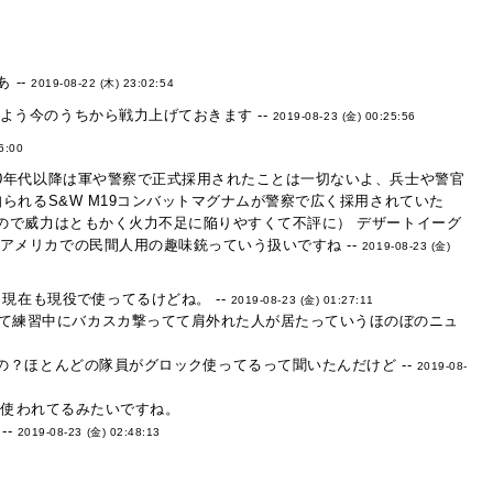
 --
2019-08-22 (木) 23:02:54
う今のうちから戦力上げておきます --
2019-08-23 (金) 00:25:56
6:00
0年代以降は軍や警察で正式採用されたことは一切ないよ、兵士や警官
られるS&W M19コンバットマグナムが警察で広く採用されていた
ので威力はともかく火力不足に陥りやすくて不評に） デザートイーグ
メリカでの民間人用の趣味銃っていう扱いですね --
2019-08-23 (金)
ら現在も現役で使ってるけどね。 --
2019-08-23 (金) 01:27:11
って練習中にバカスカ撃ってて肩外れた人が居たっていうほのぼのニュ
るの？ほとんどの隊員がグロック使ってるって聞いたんだけど --
2019-08-
練に使われてるみたいですね。
 --
2019-08-23 (金) 02:48:13