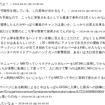
よ！ --
2019-08-22 (木) 23:00:45
可能性を残している。この意味が分かるな？」 --
2019-08-23 (金) 09:53:10
手銃なので、こっちに実装されるとしても最速で来年の11月くらいかなあ
復帰したんだがやっぱり邂逅のチャンスは遠いか。しっかりお迎え出来るよ
銃だけど実際のところ軍や警察で採用されてんのかな --
2019-08-23 (金) 00:2
グナム弾を使用するハンドガン全般に言えることだけど、少なくとも200
るとかはあるらしいけど。（70～80年代にアメリカで次元大介の愛銃で知
マチックハンドガンが出てき始めてからはリボルバーゆえ6発しか入らない
ハンターのサイドアームかハンドガンの射撃競技、あるいは大口径主義のア
がマニューリン MR73っていうマグナムリボルバーを1973年に採用してか
たちが実際に私物として使ってて、人に向けて撃つのは絶対にNGだから
 --
2019-08-23 (金) 01:59:23
とナム戦時のM29くらいじゃない？てかMR73って今だに実戦で使われて
GN公式のページにある動画によると今はもっぱらGIGNに入隊した新兵への訓
com/GroupeInterventionGendarmerieNationale/videos/572219599903800/
退いたのね --
2019-08-23 (金) 09:15:41
たいなぁ --
2019-08-23 (金) 00:45:40