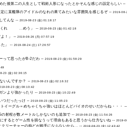
めた後第二の人生として戦術人形になったとかそんな感じの設定らしい --
定に某艦隊のアイドルのなれの果てみたいな雰囲気を感じるぞ --
2019-08-
てんな --
2019-08-23 (金) 01:18:17
せてくれ …めう」 --
2019-08-23 (金) 01:42:18
よ！」 --
2019-08-26 (月) 07:57:19
た」 --
2019-08-24 (土) 17:26:57
って思ったがB-2だわ --
2019-08-23 (金) 01:58:29
:49
8-23 (金) 02:36:15
ないんですか？ --
2019-08-23 (金) 02:16:32
019-08-23 (金) 08:10:42
ンより強かったり --
2019-08-23 (金) 10:22:49
つだったっけ --
2019-08-23 (金) 11:05:23
トイーグル＝めちゃくちゃ強いはほとんどバイオのせいだからね・・・ -
Gの射程が数メートルしかないのも追加で --
2019-08-23 (金) 11:54:26
にするとゲーム性を損なうって理由もあると思うから仕方ないね --
2019-0
クリーチャーの殆どが相手にならないから... --
2019-08-23 (金) 12:43:42