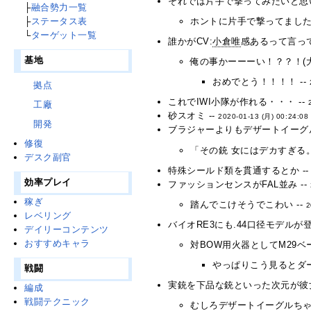
それでは片手で撃ってみたいと思い
├
融合勢力一覧
├
ステータス表
ホントに片手で撃ってました
└
ターゲット一覧
誰かがCV:
小倉唯
感あるって言って
基地
俺の事かーーーい！？？！(大歓
おめでとう！！！！ --
拠点
これでIWI小隊が作れる・・・ --
工廠
砂スオミ --
2020-01-13 (月) 00:24:08
開発
ブラジャーよりもデザートイーグル
修復
「その銃 女にはデカすぎる。 
デスク副官
特殊シールド類を貫通するとか -
効率プレイ
ファッションセンスがFAL並み --
稼ぎ
踏んでこけそうでこわい --
2
レベリング
バイオRE3にも.44口径モデルが
デイリーコンテンツ
おすすめキャラ
対BOW用火器としてM29ベ
やっぱりこう見るとダー
戦闘
実銃を下品な銃といった次元が彼女
編成
戦闘テクニック
むしろデザートイーグルちゃん