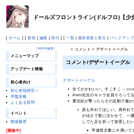
ドールズフロントライン(ドルフロ)【少女前
[
ホーム
] [
新規
|
編集
|
添付
] [
一覧
|
最終更新
|
差分
|
バックアッ
〔
MENU編集
〕
> コメント > デザートイーグル
メニューマップ
コメント/デザートイーグル
アップデート情報
デザートイーグル
初心者向け
全てがかわいい。すこすこ --
2019
初心者指揮官へ
Anmi先生のキャラ全員そろってる
序盤攻略
重症絵が撃ったらその反動で服が消
よくある質問
肩も外れてほしい。肩外れ
イベント
がゆさで更に泣かせて、一
開催履歴
してた足を折って放置したい。
早速怪文書ニキ湧いてる
[開催中]