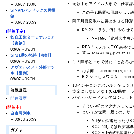
元歌手かアイドル人形で、仕事辞
～08/07 13:00
SP-ANパラドックス再構
この子も民間転用組か……設
築
隅田川夏恋歌を彷彿とさせる陣形し
～08/07 23:59
KS-23「ほう、俺にやら
[開催予定]
鉄血工造ターミナルコア
ART556「絶対大丈夫だ
【復刻】
RFB「ステルスEXC余裕でし
08/07～09/04
草 --
2019-08-26 (月) 07:47:21
SP21港の怒涛【復刻】
08/07～09/04
この陣形どっかで見たことあるなー
アヴェルヌス・外部デッ
おま俺 --
2019-08-23 (金) 02:15
キ【復刻】
B-2 めっちゃワロタ --
2019-0
08/07～09/04
10インチロングバレルとか...つけ
前線協定
黄金にしないとな！(CoD民並 --
2
バイオハザードとかではショットガ
開催履歴
そういや2のマグナムってこい
[開催中]
というか世間一般でのデザー
白夜号列車
～08/30 23:59
ARが豆鉄砲だったりS
SGに関しては現実基準
ガチャ
SGとARが現実基準だと