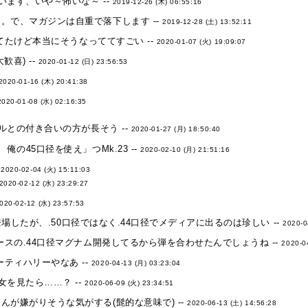
ます、いや～怖いな～ --
2019-12-26 (木) 06:55:16
。で、マガジンは自重で落下します --
2019-12-28 (土) 13:52:11
たけど本当にそうなっててすごい --
2020-01-07 (火) 19:09:07
喜) --
2020-01-12 (日) 23:56:53
2020-01-16 (木) 20:41:38
2020-01-08 (水) 02:16:35
との付き合いの方が長そう --
2020-01-27 (月) 18:50:40
俺の45口径を使え」つMk.23 --
2020-02-10 (月) 21:51:16
-
2020-02-04 (火) 15:11:03
2020-02-12 (水) 23:29:27
020-02-12 (水) 23:57:53
登場したが、.50口径ではなく.44口径でメディアに出るのは珍しい --
2020-0
ースの.44口径マグナム開発してるから弾を合わせたんでしょうね --
2020-0
ティハリーやなあ --
2020-04-13 (月) 03:23:04
を見たら……？ --
2020-06-09 (火) 23:34:51
が嫌がりそうな気がする(髭的な意味で) --
2020-06-13 (土) 14:56:28