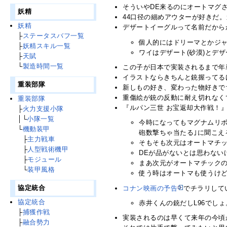
そういやDE来るのにオートマグさ
妖精
44口径の細めアウターが好きだ。
妖精
デザートイーグルって名前だから
├
ステータスバフ一覧
個人的にはドリーマとかジャ
├
妖精スキル一覧
ワイはデザート(砂漠)とデ
├
天賦
└
製造時間一覧
この子が日本で実装されるまで年
イラストならきちんと銃握ってる
重装部隊
新しもの好き、変わった物好きで
重傷絵が銃の反動に耐え切れなくて
重装部隊
『ルパン三世 お宝返却大作戦！
├
火力支援小隊
│└
小隊一覧
今時になってもマグナムリボ
└
機動装甲
砲数撃ちゃ当たる｣に聞こえ
└
├
主力戦車
そもそも次元はオートマチッ
└
├
人型戦術機甲
DEが品がないとは思わない
└
├
モジュール
まあ次元がオートマチックの
└
└
装甲風格
使う時はオートマも使うけど
協定統合
コナン映画の予告
でチラリして
協定統合
赤井くんの銃だしL96でしょ
├
捕獲作戦
実装されるのは早くて来年の今頃か
├
融合勢力