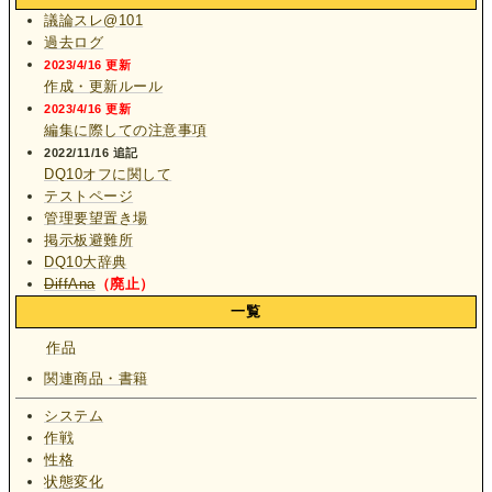
議論スレ@101
過去ログ
2023/4/16 更新
作成・更新ルール
2023/4/16 更新
編集に際しての注意事項
2022/11/16 追記
DQ10オフに関して
テストページ
管理要望置き場
掲示板避難所
DQ10大辞典
DiffAna
（廃止）
一覧
作品
関連商品・書籍
システム
作戦
性格
状態変化