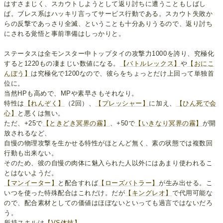
はすさまじく、スカウトしようとして返り討ちに遭うこともしばし
ば。ブレス系はハッキリ言ってサービス行動である。スカウト失敗か
らの反撃であっさり全滅、ということも十分ありうるので、返り討ち
にされる覚悟と事前準備はしっかりと。
ステータスは全モンスター中トップタイの攻撃力1000を誇り、究極化
すると1220もの凄まじい数値になる。
【バトルレックス】
や
【おにこ
んぼう】
は究極化で1200なので、彼らをちょっとだけ上回って単独首
位に。
当然HPも高めで、MPや素早さもそれなり。
特性は
【れんぞく】
（2回）、
【プレッシャー】
に加え、
【ひん死で会
心】
と悪くは無い。
ただ、+25で
【ときどき冥界の霧】
、+50で
【いきなり冥界の霧】
が開
放されるなど、
自慢の物理攻撃を生かせる特性がほとんど無く、素の状態では複数回
行動も出来ない。
そのため、彼の自慢の肉体に魅入られた人以外にはあまり使われるこ
とはないようだ。
【マンイーター】
と配合すれば
【ローズバトラー】
が生み出せる。こ
いつを使った特殊配合はこれだけ。だが
【キングレオ】
で代用可能な
ので、配合素材としての価値はほぼないといっても過言ではないだろ
う。
所持スキルは
【VS体技】
。