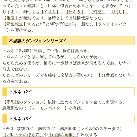
っていた（豆知識にも「巨体に似合わぬ素早さを～」と書かれていた
りする）。耐性面も
【イオ系】
、
【ザキ系】
、
【幻惑】
、
【眠り】
、
【混乱】
が無効であり、当時としては結構優秀だった。
【新生転生】
するとHPとMPが50上がり、新たに
【ランドインパク
ト】
を習得する。
不思議のダンジョンシリーズ
トルネコ2以降に登場している。体色は真っ青。
トロルキングとは共演しているが、こちらの方が弱い。
ちからためを使うが、後ろに一歩動けば効果が消えるのであまり怖い
能力ではない。
ただしどのシリーズでも純粋に攻撃力が高いので、十分脅威となりう
る存在である。
トルネコ2
【不思議のダンジョン】
以降に進めるダンジョン全てに出現する。
悪魔系なので
【デーモンバスター】
が有効。
トルネコ3
HP60、攻撃力31、防御力27、経験値80（レベル1のステータス）。
【バレイナのほら穴】
や
【山脈の尾根】
に出現する