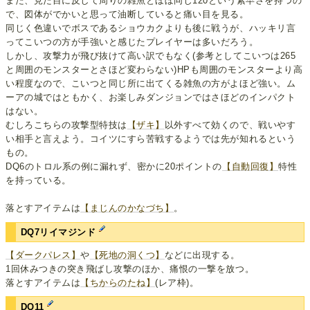
また、見た目に反して周りの雑魚とほぼ同じ120という素早さを持つの
で、図体がでかいと思って油断していると痛い目を見る。
同じく色違いでボスであるショウカクよりも後に戦うが、ハッキリ言
ってこいつの方が手強いと感じたプレイヤーは多いだろう。
しかし、攻撃力が飛び抜けて高い訳でもなく(参考としてこいつは265
と周囲のモンスターとさほど変わらない)HPも周囲のモンスターより高
い程度なので、こいつと同じ所に出てくる雑魚の方がよほど強い。ム
ーアの城ではともかく、お楽しみダンジョンではさほどのインパクト
はない。
むしろこちらの攻撃型特技は
【ザキ】
以外すべて効くので、戦いやす
い相手と言えよう。コイツにすら苦戦するようでは先が知れるという
もの。
DQ6のトロル系の例に漏れず、密かに20ポイントの
【自動回復】
特性
を持っている。
落とすアイテムは
【まじんのかなづち】
。
DQ7リイマジンド
【ダークパレス】
や
【死地の洞くつ】
などに出現する。
1回休みつきの突き飛ばし攻撃のほか、痛恨の一撃を放つ。
落とすアイテムは
【ちからのたね】
(レア枠)。
DQ11