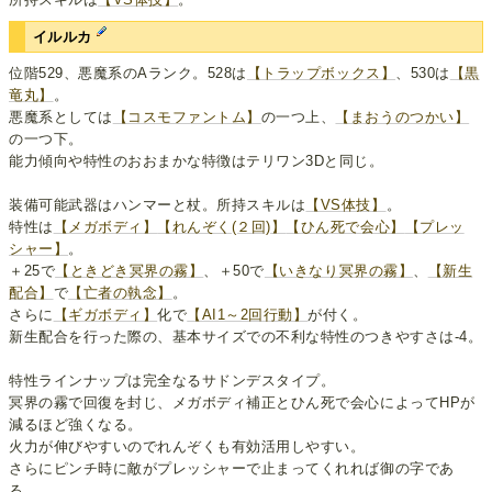
イルルカ
位階529、悪魔系のAランク。528は
【トラップボックス】
、530は
【黒
竜丸】
。
悪魔系としては
【コスモファントム】
の一つ上、
【まおうのつかい】
の一つ下。
能力傾向や特性のおおまかな特徴はテリワン3Dと同じ。
装備可能武器はハンマーと杖。所持スキルは
【VS体技】
。
特性は
【メガボディ】
【れんぞく(２回)】
【ひん死で会心】
【プレッ
シャー】
。
＋25で
【ときどき冥界の霧】
、＋50で
【いきなり冥界の霧】
、
【新生
配合】
で
【亡者の執念】
。
さらに
【ギガボディ】
化で
【AI1～2回行動】
が付く。
新生配合を行った際の、基本サイズでの不利な特性のつきやすさは-4。
特性ラインナップは完全なるサドンデスタイプ。
冥界の霧で回復を封じ、メガボディ補正とひん死で会心によってHPが
減るほど強くなる。
火力が伸びやすいのでれんぞくも有効活用しやすい。
さらにピンチ時に敵がプレッシャーで止まってくれれば御の字であ
る。