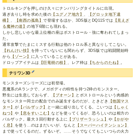
トロルキングを押しのけ久々にナンバリングタイトルに出現。
過ぎ去りし時を求めた後の
【ユグノア地方】
、
【グロッタ地下遺
構】
、
【南西の孤島】
で登場するほか、3DS版とDQ11Sでは
【見えざ
る魔神の道】
の地下6階にも現れる。
しかし悲しいかな最上位種の座はボストロール・強に奪われてしまっ
た。
通常攻撃でたまにミスする行動は他のトロル系と異なりしてこない。
【れんけい技】
を持っていないにも関わらず、3DS版では戦闘開始時
から
【ゾーン】
に入っていることがある。
ドロップアイテムは
【巨竜樹の枝】
、レア枠は
【ちからのたね】
。
テリワン3D
モンスターズシリーズには初登場。
悪魔系のAランクで、メガボディの特性を持つ2枠のモンスター。
野生には生息しておらず、
【ブオーン】
とボストロールという肉感的
なモンスター同士の配合でのみ誕生するのだが、ときどき
【他国マス
ター】
が
【バルザック】
と一緒に繰り出してくる。こいつは
【しゃく
ねつ】
や
【息をすいこむ】
などを使ってくるが、恐ろしいのは相方の
バルザック。最大３回行動する上に
【ブリザーラッシュ】
や
【かがや
く息】
を使う…のはまだいいが、なんと
【スーパーハイテンション】
まで使ってくるのだ。ずるいぞ。……そうでなくてもこいつらの火力