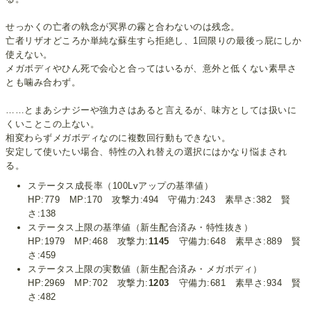
せっかくの亡者の執念が冥界の霧と合わないのは残念。
亡者リザオどころか単純な蘇生すら拒絶し、1回限りの最後っ屁にしか
使えない。
メガボディやひん死で会心と合ってはいるが、意外と低くない素早さ
とも噛み合わず。
……とまあシナジーや強力さはあると言えるが、味方としては扱いに
くいことこの上ない。
相変わらずメガボディなのに複数回行動もできない。
安定して使いたい場合、特性の入れ替えの選択にはかなり悩まされ
る。
ステータス成長率（100Lvアップの基準値）
HP:779 MP:170 攻撃力:494 守備力:243 素早さ:382 賢
さ:138
ステータス上限の基準値（新生配合済み・特性抜き）
HP:1979 MP:468 攻撃力:
1145
守備力:648 素早さ:889 賢
さ:459
ステータス上限の実数値（新生配合済み・メガボディ）
HP:2969 MP:702 攻撃力:
1203
守備力:681 素早さ:934 賢
さ:482