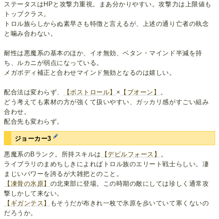
ステータスはHPと攻撃力重視。まあ分かりやすい。攻撃力は上限値も
トップクラス。
トロル族らしからぬ素早さも特徴と言えるが、上述の通り亡者の執念
と噛み合わない。
耐性は悪魔系の基本のほか、イオ無効、ベタン・マインド半減を持
ち、ルカニが弱点になっている。
メガボディ補正と合わせマインド無効となるのは嬉しい。
配合法は変わらず、
【ボストロール】
×
【ブオーン】
。
どう考えても素材の方が強くて扱いやすい、ガッカリ感がすごい組み
合わせ。
配合先も変わらず。
ジョーカー3
悪魔系のBランク。所持スキルは
【デビルフォース】
。
ライブラリのまめちしきによればトロル族のエリート戦士らしい。凄
まじいパワーを誇るが大雑把とのこと。
【凍骨の氷原】
の北東部に登場。この時期の敵にしては珍しく通常攻
撃しかして来ない。
【ギガンテス】
もそうだが布きれ一枚で氷原を歩いていて寒くないの
だろうか。