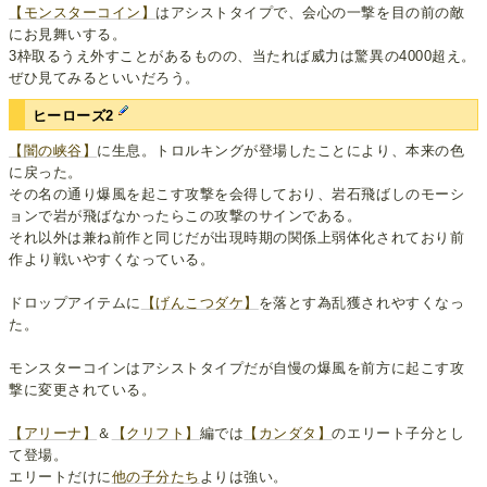
【モンスターコイン】
はアシストタイプで、会心の一撃を目の前の敵
にお見舞いする。
3枠取るうえ外すことがあるものの、当たれば威力は驚異の4000超え。
ぜひ見てみるといいだろう。
ヒーローズ2
【闇の峡谷】
に生息。トロルキングが登場したことにより、本来の色
に戻った。
その名の通り爆風を起こす攻撃を会得しており、岩石飛ばしのモーシ
ョンで岩が飛ばなかったらこの攻撃のサインである。
それ以外は兼ね前作と同じだが出現時期の関係上弱体化されており前
作より戦いやすくなっている。
ドロップアイテムに
【げんこつダケ】
を落とす為乱獲されやすくなっ
た。
モンスターコインはアシストタイプだが自慢の爆風を前方に起こす攻
撃に変更されている。
【アリーナ】
＆
【クリフト】
編では
【カンダタ】
のエリート子分とし
て登場。
エリートだけに
他の
子分
たち
よりは強い。