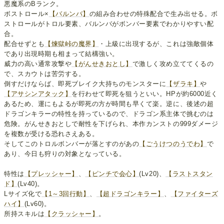
悪魔系のBランク。
ボストロール×
【バルンバ】
の組み合わせの特殊配合で生み出せる。ボ
ストロールがトロル要素、バルンバがボンバー要素でわかりやすい配
合。
配合せずとも
【煉獄峠の魔界】
・上級に出現するが、これは強敵個体
であり出現時期も相まって結構強い。
威力の高い通常攻撃や
【がんせきおとし】
で激しく攻め立ててくるの
で、スカウトは苦労する。
倒すだけならば、即死ブレイク大持ちのモンスターに
【ザラキ】
や
【アサシンアタック】
を行わせて即死を狙うといい。HPが約6000近く
あるため、運にもよるが即死の方が時間も早くて楽。逆に、後述の超
ドラゴンキラーの特性を持っているので、ドラゴン系主体で挑むのは
危険。がんせきおとしで耐性を下げられ、本作カンストの999ダメージ
を複数が受ける恐れさえある。
そしてこのトロルボンバーが落とすのがあの
【ごうけつのうでわ】
で
あり、今日も狩りの対象となっている。
特性は
【プレッシャー】
、
【ピンチで会心】
(Lv20)、
【ラストスタン
ド】
(Lv40)。
Lサイズ化で
【1～3回行動】
、
【超ドラゴンキラー】
、
【ファイターズ
ハイ】
(Lv60)。
所持スキルは
【クラッシャー】
。