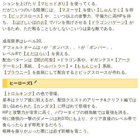
ションを上げたり
【マヒャドぎり】
を使ってくる。
だがこいつのいる階層には、
【マヌーサ】
を使い
【しゅんそく】
を持
つ
【ビッグスロース】
や、こいつ以上の攻撃力、守備力に高HPを持
ち、
【はげしいほのお】
でパンを焦げさせる
【ドラゴンバゲージ】
が
いるため、ただ殴ることしかしないこいつは楽な敵である。
成長限界はレベル20。
デフォルトネームは♂が「ボンバス」、♀が「ボンバー」。
レベル8で
【えだはらい】
を覚える。
配合パターンは
【闇の司祭】
×ドラゴン系や、ギガンテス×
【アーク
デーモン】
系統、
【ヘルバトラー】
×
【ももんじゃ】
系統。
【ブラウニー】
を血統にして配合するとビッグスロースが作れる。
ヒーローズ1
【トロルキング】
の色で登場。
基本はクリア後に戦えるが、配信クエストのアリーナ&クリフト編では
追い詰められた
【カンダタ】
に呼ばれて登場する。
HPと攻撃力が非常に高く、パワータイプの雑魚敵では最強を誇る。
特に痛恨の一撃のダメージは約370にも上り、クリア直後のレベル帯で
食らったらまず即死するだろう。
棍棒を振りかぶった際には必ず距離を置こう。