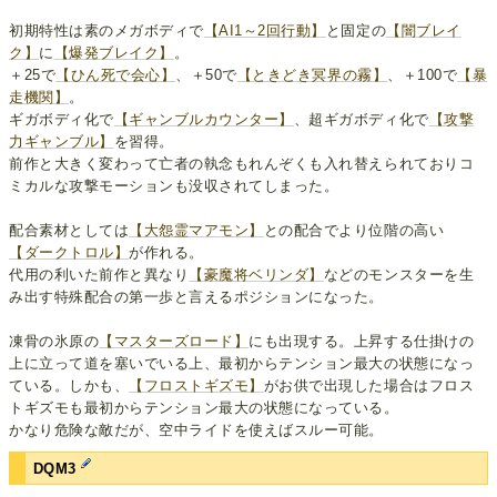
初期特性は素のメガボディで
【AI1～2回行動】
と固定の
【闇ブレイ
ク】
に
【爆発ブレイク】
。
＋25で
【ひん死で会心】
、＋50で
【ときどき冥界の霧】
、＋100で
【暴
走機関】
。
ギガボディ化で
【ギャンブルカウンター】
、超ギガボディ化で
【攻撃
力ギャンブル】
を習得。
前作と大きく変わって亡者の執念もれんぞくも入れ替えられておりコ
ミカルな攻撃モーションも没収されてしまった。
配合素材としては
【大怨霊マアモン】
との配合でより位階の高い
【ダークトロル】
が作れる。
代用の利いた前作と異なり
【豪魔将ベリンダ】
などのモンスターを生
み出す特殊配合の第一歩と言えるポジションになった。
凍骨の氷原の
【マスターズロード】
にも出現する。上昇する仕掛けの
上に立って道を塞いでいる上、最初からテンション最大の状態になっ
ている。しかも、
【フロストギズモ】
がお供で出現した場合はフロス
トギズモも最初からテンション最大の状態になっている。
かなり危険な敵だが、空中ライドを使えばスルー可能。
DQM3