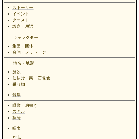
ストーリー
イベント
クエスト
設定・用語
キャラクター
集団・団体
台詞・メッセージ
地名・地形
施設
仕掛け・罠・石像他
乗り物
音楽
職業・肩書き
スキル
称号
呪文
特技