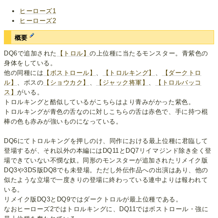
ヒーローズ1
ヒーローズ2
概要
DQ6で追加された
【トロル】
の上位種に当たるモンスター。青紫色の
身体をしている。
他の同種には
【ボストロール】
、
【トロルキング】
、
【ダークトロ
ル】
、ボスの
【ショウカク】
、
【ジャック将軍】
、
【トロルバッコ
ス】
がいる。
トロルキングと酷似しているがこちらはより青みがかった紫色。
トロルキングが青色の舌なのに対しこちらの舌は赤色で、手に持つ棍
棒の色も赤みが強いものになっている。
DQ6にてトロルキングを押しのけ、同作における最上位種に君臨して
登場するが、それ以外の本編にはDQ11とDQ7リイマジンド除き全く登
場できていない不憫な奴。同形のモンスターが追加されたリメイク版
DQ3や3DS版DQ8でも未登場。ただし外伝作品への出演はあり、他の
似たような立場で一度きりの登場に終わっている連中よりは報われて
いる。
リメイク版DQ3とDQ9ではダークトロルが最上位種である。
なおヒーローズ2ではトロルキングに、DQ11ではボストロール・強に