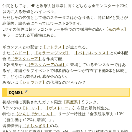
仲間としては、HPと攻撃力は非常に高くどちらも全モンスター中20位
以内に入る数値とハイレベル。
ただしその代償として他のステータスはかなり低く、特にMPと賢さが
絶望的。総合値に至ってはワースト2位タイ。
Lサイズ個体は超ドラゴンキラーを持つので採用率の高い
【光の番人】
キラーになれる可能性はある。
ギガンテスとの配合で
【アトラス】
が生まれる。
また
【ムドー】
、
【キラーマジンガ】
、
【バトルレックス】
との4体配
合で
【デスタムーア】
を作成可能。
DQ6出身かつ
【デスタムーアの城】
に登場しているモンスターではあ
るが、本編やサブイベントで印象的なシーンが存在する他3体と比較し
て、どうにも数合わせ感が否めない。
あるいは
【ショウカク】
の代用なのだろうか？
DQMSL
初期の頃に実装されたガチャ限定
【悪魔系】
Sランク。
Bランクの
【トロル】
、
【ボストロール】
を経た最終転生先。
特性は
【ひんしでかいしん】
。リーダー特性は「全系統攻撃力+10%
（新生後は+12%に増加）」。
習得特技は
【まじんぎり】
のみ。
MPと賢さはお約束通り非常に低いが、当時としては破格の素早さを誇