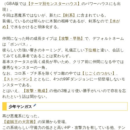
（GBA版では
【テーマ別モンスターハウス】
のパワーハウスにも出
現）。
今回は悪魔系ではないが、新たに
【剣系】
に含まれている。
装備しているのは明らかに木製の棍棒であるが、剣系なので
【水が
め】
で水をかけると弱体化する。
仲間になった時の成長タイプは
【攻撃・早熟】
で、デフォルトネーム
は「ボンバス」。
彼らしい力強い響きのネーミング。礼儀正しい
下位種
と違い、会話し
てみても乱暴者であることは変わらず。
基本ステータスが高く成長が早いため、クリア前に仲間になる中では
優秀なモンスターの一角。
なお、コロ系・プチ系を除くザコ敵の中では
【じごくのつかい】
、
【ストーンマン】
とともに、4つの99Fダンジョンに一切登場しないモ
ンスターである。
とはいえ、
【攻撃・晩成】
の他の2種より使い勝手がいいので存在を忘
れたという話は聞かない。
少年ヤンガス
再び悪魔系になった。
【盗賊王の大宮殿】
の深層から登場。
この系統らしい守備力の低さと高いHP・攻撃力を有している他、テン