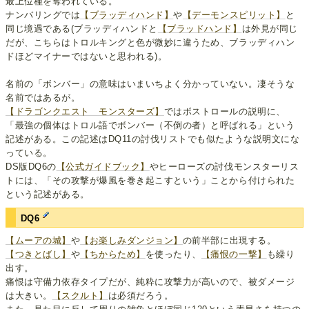
最上位種を奪われている。
ナンバリングでは
【ブラッディハンド】
や
【デーモンスピリット】
と
同じ境遇である(ブラッディハンドと
【ブラッドハンド】
は外見が同じ
だが、こちらはトロルキングと色が微妙に違うため、ブラッディハン
ドほどマイナーではないと思われる)。
名前の「ボンバー」の意味はいまいちよく分かっていない。凄そうな
名前ではあるが。
【ドラゴンクエスト モンスターズ】
ではボストロールの説明に、
「最強の個体はトロル語でボンバー（不倒の者）と呼ばれる」という
記述がある。この記述はDQ11の討伐リストでも似たような説明文にな
っている。
DS版DQ6の
【公式ガイドブック】
やヒーローズの討伐モンスターリス
トには、「その攻撃が爆風を巻き起こすという」ことから付けられた
という記述がある。
DQ6
【ムーアの城】
や
【お楽しみダンジョン】
の前半部に出現する。
【つきとばし】
や
【ちからため】
を使ったり、
【痛恨の一撃】
も繰り
出す。
痛恨は守備力依存タイプだが、純粋に攻撃力が高いので、被ダメージ
は大きい。
【スクルト】
は必須だろう。