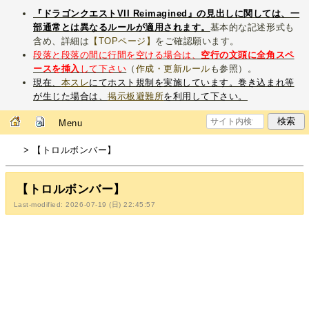
『ドラゴンクエストVII Reimagined』の見出しに関しては、一
部通常とは異なるルールが適用されます。
基本的な記述形式も
含め、詳細は
【TOPページ】
をご確認願います。
段落と段落の間に行間を空ける場合は、
空行の文頭に全角スペ
ースを挿入
して下さい
（
作成・更新ルール
も参照）。
現在、
本スレ
にてホスト規制を実施しています。巻き込まれ等
が生じた場合は、
掲示板避難所
を利用して下さい。
Menu
> 【トロルボンバー】
【トロルボンバー】
Last-modified: 2026-07-19 (日) 22:45:57