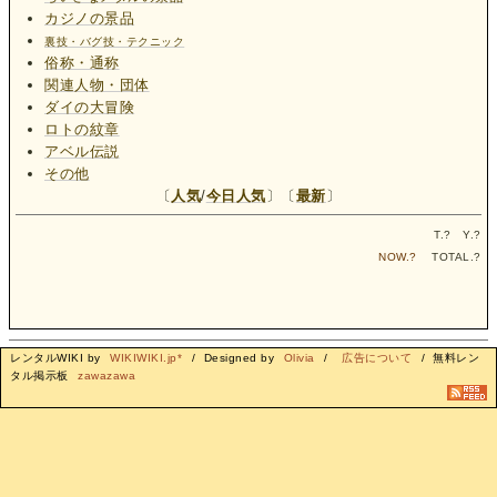
カジノの景品
裏技・バグ技・テクニック
俗称・通称
関連人物・団体
ダイの大冒険
ロトの紋章
アベル伝説
その他
〔
人気
/
今日人気
〕〔
最新
〕
T.
?
Y.
?
NOW.
?
TOTAL.
?
レンタルWIKI by
WIKIWIKI.jp*
/ Designed by
Olivia
/
広告について
/ 無料レン
タル掲示板
zawazawa