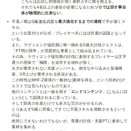
こちらはお試し的側面が強く素材入手に難を抱える。
それでも4名以上の参加が必要になるため
ソロでは回す事自
体が物理的に出来ない
。
不退ノ構は
G級進化武器
を
最大強化するまでの過程
で手が届くス
キル、
という位置付けが公式・プレイヤー共にほぼ共通の認識となって
いる。
また、ラヴィエンテ猛狂期に唯一挑めるG級大討伐クエストは、
「PT間の競争」が意図的な要素として組み込まれている。
その為、ラヴィエンテ猛狂期の討伐に参加するプレイヤーは文字
通りの意味で「極限」を追求する傾向が強く、
火力が要求されない支援メンバーも、相当なやり込みと装備構
築、GR上げが要求される状況がある。
この特性はMHF-Z環境の一般的な(素材を得る、という目的の)ク
エストでは見られないものであり、
他のコンテンツとは一線を画す「
エンドコンテンツ
」(
こちら
に詳
しい)として認識されるに至っている。
そして防具の生産だけでも多大な労力がかかるため、
とりあえずG級に昇級してすぐに不退スキルを発動させるという
のは、
絶対にできないわけでもないが、普通の討伐・支援PTに参加して
素材を集める