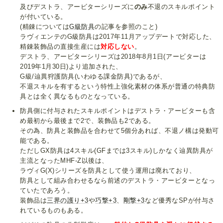
及びデストラ、アービターシリーズに
のみ
不退のスキルポイント
が付いている。
(精錬については
G級防具
の記事を参照のこと)
ラヴィエンテのG級防具は2017年11月アップデートで対応した、
精錬装飾品の直接生産には
対応しない
。
デストラ、アービターシリーズは2018年8月1日(アービターは
2019年1月30日)より追加された、
G級/辿異狩護防具(いわゆる課金防具)であるが、
不退スキルを有するという特性上強化素材の体系が普通の特典防
具とは全く異なるものとなっている。
防具側に付与されたスキルポイントはデストラ・アービターも含
め最初から最後まで2で、装飾品も2である。
その為、防具と装飾品を合わせて5個分あれば、不退ノ構は発動可
能である。
ただしGX防具は4スキル(GFまでは3スキル)しかなく辿異防具が
主流となったMHF-Z以後は、
ラヴィG(X)シリーズを防具として使う運用は廃れており、
防具として組み合わせるなら前述のデストラ・アービターとなっ
ていたであろう。
装飾品は
三界の護り+3
や
巧撃+3
、
剛撃+3
など優秀なSPが付与さ
れているものもある。