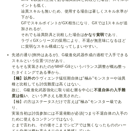
イントも低く、
辿異スキルも無いため、使用する場合は著しくスキル水準が
下がる。
GFでスキルポイントがGX相当になり、GXでは1スキルが追
加されるが、
それでも辿異防具と比較した場合は
かなり貧弱
であり、
ラヴィGXシリーズの採用により、不退が無意味になるほど
に貧弱なスキル構成になってしまいやすい。
先述の通り(例外はあるが)、G級進化武器作成の過程で入手できる
スキルという位置づけがあり、
そもそも実装されたのがMHF-G9というバランス調整が概ね整っ
たタイミングである事から、
【極】以外の
ラヴィエンテ猛狂期自体は"極み"モンスターや辿異
種と比較しても討伐難度は高くはない。
故に、G級進化武器強化に取り組む層を中心に
不退自体の入手難
度は低い
、という声さえも散見された。
【極】の方はステータスだけで言えば"極み"モンスター級であ
り、
実装当初は討伐参加には不退発動が必須(つまり不退自体の入手の
ために使えるコンテンツではない)、
とまで言われ、その後そこまでシビアでは無くなったもののハー
ドル自体は概ね高止まりのまま推移していた。