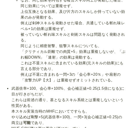
なお、同じ効果を内包する複合スキル同士が発動した場合、
同じ効果については重複せず、
上位互換となる効果、及び片方のスキルしか持っていない効
果のみが発動する。
例えば剣神スキルを発動させた場合、共通している斬れ味レ
ベル+1の効果は重複せず、
被っていない斬れ味スキルと剣術スキルは問題なく発動され
る。
同じように精密射撃、狙撃スキルについても、
「クリティカル距離での肉質+5」効果は重複しないが、「ぶ
れ幅DOWN」「連射」の効果は発動する。
これは不退スキルに含まれている効果(元スキルの効果)にも
言える部分であり、
例えば不退に含まれる一閃+3の「会心率+20％」や扇射の
「攻撃力UP【大】」は重複せずオミットされている。
武器倍率+100、会心率+100%、会心補正値+0.25(1.5倍になる)に
目が行きがちだが、
これらは前述の通り、基となるスキル系統とは重複しないという
性質がある。
本スキル実装当時のMHFにおいてですらも、
やり込めば剛撃+5(武器倍率+100)、一閃+3(会心補正値+0.25)の
両立は
可能
であり、