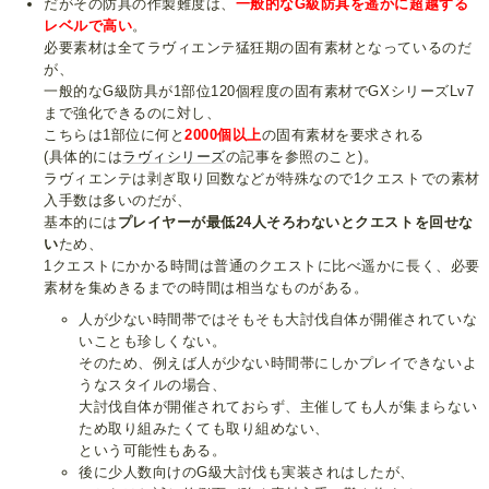
だがその防具の作製難度は、
一般的なG級防具を遥かに超越する
レベルで高い
。
必要素材は全てラヴィエンテ猛狂期の固有素材となっているのだ
が、
一般的なG級防具が1部位120個程度の固有素材でGXシリーズLv7
まで強化できるのに対し、
こちらは1部位に何と
2000個以上
の固有素材を要求される
(具体的には
ラヴィシリーズ
の記事を参照のこと)。
ラヴィエンテは剥ぎ取り回数などが特殊なので1クエストでの素材
入手数は多いのだが、
基本的には
プレイヤーが最低24人そろわないとクエストを回せな
い
ため、
1クエストにかかる時間は普通のクエストに比べ遥かに長く、必要
素材を集めきるまでの時間は相当なものがある。
人が少ない時間帯ではそもそも大討伐自体が開催されていな
いことも珍しくない。
そのため、例えば人が少ない時間帯にしかプレイできないよ
うなスタイルの場合、
大討伐自体が開催されておらず、主催しても人が集まらない
ため取り組みたくても取り組めない、
という可能性もある。
後に少人数向けのG級大討伐も実装されはしたが、