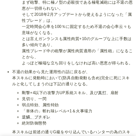
まず砲撃、特に極ノ型の必殺技である極竜滅砲には不退の恩
恵が一切得られない。
そして2018年2月アップデートから使えるようになった「属
性ブレード」は、
一定時間会心率を100％に固定するため不退の会心率云々も
意味がなくなる。
とは言えガンランスも属性肉質+10のグループな上に手数は
多い傾向であり、
属性ブレード中の砲撃が属性肉質適用の「属性砲」になるこ
とから、
よっぽど極端な立ち回りをしなければ高い恩恵が得られる。
不退の効果から見た運用性の話に戻るが、
本スキルに発動時において(防具自動発動も含め)完全に死にスキ
ルと化してしまうのは下記の通りとなる。
剛撃+4以下の攻撃力UP系統スキル、及び
真打
、扇射
見切り、一閃
弱点特効、属性特効
「単体の」斬れ味レベル+1＆火事場力
逆鱗、ブチギレ
絶対防御態勢
本スキルは前述の通りG級をやり込んでいるハンターの為のスキ