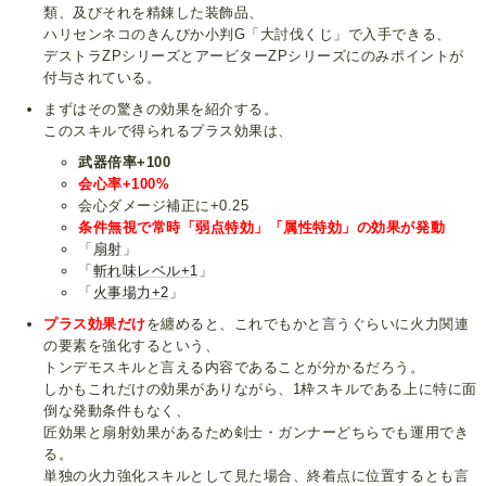
類、及びそれを精錬した装飾品、
ハリセンネコのきんぴか小判G「大討伐くじ」で入手できる、
デストラZPシリーズとアービターZPシリーズにのみポイントが
付与されている。
まずはその驚きの効果を紹介する。
このスキルで得られるプラス効果は、
武器倍率+100
会心率+100%
会心ダメージ補正に+0.25
条件無視で常時「
弱点特効
」「
属性特効
」の効果が発動
「
扇射
」
「
斬れ味レベル+1
」
「
火事場力+2
」
プラス効果だけ
を纏めると、これでもかと言うぐらいに火力関連
の要素を強化するという、
トンデモスキルと言える内容であることが分かるだろう。
しかもこれだけの効果がありながら、1枠スキルである上に特に面
倒な発動条件もなく、
匠効果と扇射効果があるため剣士・ガンナーどちらでも運用でき
る。
単独の火力強化スキルとして見た場合、終着点に位置するとも言