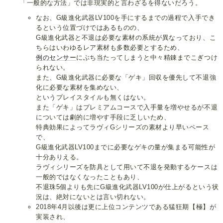
「一般的な方法」では非現実的と言わざるを得ないだろう。
なお、G級進化武器LV100を手にするまでの過程で入手でき
るという位置づけではあるものの、
G級進化武器と不退は必要な素材の系統が異なっており、こ
ちらはいわゆるレア素材も多数必要とするため、
例のセンサー
にぶち当たってしまうと中々精錬までこぎつけ
られない。
また、G級進化武器に必要な「ゲキ」回収を優先して不退強
化に必要な素材を集めない、
というプレイスタイルも無くはない。
また「ゲキ」はプレミアムコースで入手量を増やせるが不退
については劇的に増やす手段に乏しいため、
特典効果によってラヴィGシリーズの素材より早いペース
で、
G級進化武器LV100までに必要なゲキの量が集まる可能性が
十分ありえる。
ラヴィシリーズを防具として用いて不退を発動するケースは
一般的ではなくなったこともあり、
不退珠5個よりも先にG級進化武器LV100が仕上がるという状
況は、絶対にないとは言い切れない。
2018年4月以後は更に上位コンテンツである猛狂期【極】が
実装され、