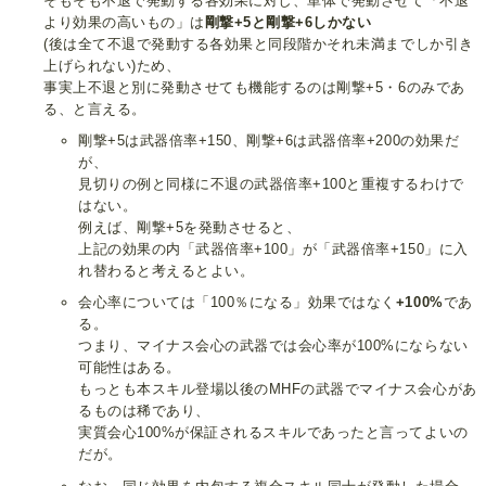
そもそも不退で発動する各効果に対し、単体で発動させて「不退
より効果の高いもの」は
剛撃+5と剛撃+6しかない
(後は全て不退で発動する各効果と同段階かそれ未満までしか引き
上げられない)ため、
事実上不退と別に発動させても機能するのは剛撃+5・6のみであ
る、と言える。
剛撃+5は武器倍率+150、剛撃+6は武器倍率+200の効果だ
が、
見切りの例と同様に不退の武器倍率+100と重複するわけで
はない。
例えば、剛撃+5を発動させると、
上記の効果の内「武器倍率+100」が「武器倍率+150」に入
れ替わると考えるとよい。
会心率については「100％になる」効果ではなく
+100%
であ
る。
つまり、マイナス会心の武器では会心率が100%にならない
可能性はある。
もっとも本スキル登場以後のMHFの武器でマイナス会心があ
るものは稀であり、
実質会心100%が保証されるスキルであったと言ってよいの
だが。