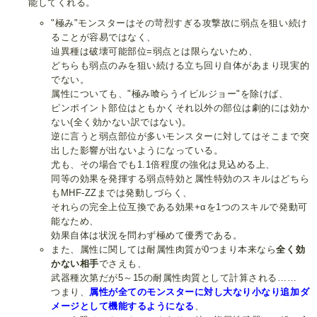
能してくれる。
"極み"モンスターはその苛烈すぎる攻撃故に弱点を狙い続け
ることが容易ではなく、
辿異種は破壊可能部位=弱点とは限らないため、
どちらも弱点のみを狙い続ける立ち回り自体があまり現実的
でない。
属性についても、"極み喰らうイビルジョー"を除けば、
ピンポイント部位はともかくそれ以外の部位は劇的には効か
ない(全く効かない訳ではない)。
逆に言うと弱点部位が多いモンスターに対してはそこまで突
出した影響が出ないようになっている。
尤も、その場合でも1.1倍程度の強化は見込める上、
同等の効果を発揮する弱点特効と属性特効のスキルはどちら
もMHF-ZZまでは発動しづらく、
それらの完全上位互換である効果+αを1つのスキルで発動可
能なため、
効果自体は状況を問わず極めて優秀である。
また、属性に関しては耐属性肉質が0つまり本来なら
全く効
かない相手
でさえも、
武器種次第だが5～15の耐属性肉質として計算される……
つまり、
属性が全てのモンスターに対し大なり小なり追加ダ
メージとして機能するようになる
、