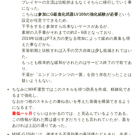
プレイヤーの主流は比較的まもなくそちらに移行していく事
になった。
こちらは
参加にG級進化武器LV100の強化経験が必要
という
設定が任意でできるため、
下手をすると参加すら出来ないケースがあるが、
素材の入手量がそれまでの約2～6倍となっており、
2019年以後はPT火力の更なる増加によって緩めの募集も増
えた事などから、
実装初期と比較すれば入手の労力自体は
少し
低減されてはい
た。
もっとも根本的な緩和がされたのはサービス終了の寸前であ
り、
不退が「エンドコンテンツの一翼」を担う存在だったことは
疑いようもない。
ちなみにMHF運営ではこのスキルを持つ防具を作成、精錬化でき
るまで強化し、
なおかつ他のスキルとの兼ね合いを考えた装備を構築できるよう
になるまで、
最低一ヶ月
ぐらいはかかるのでは、と見込んでいるようである。
この情報が流れた際は盛りすぎだろうとも言われていたが、蓋を
あければ上記の通りであった。
MHF-G10頃には、後述する不退効果の再評価などもあり、生産・