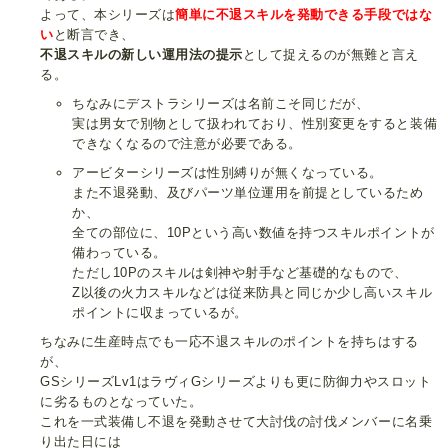
よって、本シリーズは
簡単に不退スキルを発動できる手段ではな
い
と断言でき、
不退スキルの新しい運用法の提示
として捉えるのが無難と言え
る。
ちなみにデストラシリーズは名前こそ同じだが、
実は男女で別物として扱われており、性別変更をすると装備
できなくなるので注意が必要である。
アービターシリーズは性別縛りが無くなっている。
また不退発動、及びパーツ単位運用を前提としているため
か、
全ての部位に、10Pという高い数値を持つスキルポイントが
備わっている。
ただし10Pのスキルは剣神や射手など基礎的なもので、
Z以後の火力スキルなどは従来防具と同じか少し高いスキル
ポイントに収まっているが。
ちなみに生産時点でも一応不退スキルのポイントを持ちはする
が、
GSシリーズLv1はラヴィGシリーズよりも更に防御力やスロット
に劣るものとなっていた。
これを一式装備し不退を発動させて大討伐の討伐メンバーに名乗
り出た日には