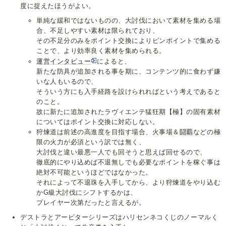
度に捉えたほうがよい。
単純な緩和ではないものの、大討伐において素材を集める場
合、不足しやすい素材は限られており、
その不足分のみをポイント交換によりピンポイントで集める
ことで、より効率良く素材を集められる。
運営インタビュー
によると、
新たな防具が追加される事を期に、コンテンツ的に食わず嫌
いな人もいるので、
そういう方にも入手経路を設けられればという考えであると
のこと。
故に新たに追加されたラヴィエンテ猛狂期【極】の固有素材
についてはポイント交換に対応しない。
狩煉道は前述の高進度を目指す場合、火事場＆
闘覇
などの極
限の火力が必須という訳では無く、
大討伐と違い最悪一人でも回そうと思えば回せるので、
徹底的にやり込めば不退無しでも必要なポイントを稼ぐ事は
絶対不可能というほどではなかった。
それによって不退珠を入手してから、より狩煉道をやり込む
かG級大討伐にシフトするかは、
プレイヤー次第だったと言えるが。
デストラとアービターシリーズはハリセンネコくじのノーマルく