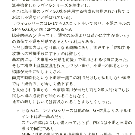
派生強化したラヴィGシリーズを主体とし、
そこに若干量のラヴィGX珠を使用する構成も散見された(巷では
お試し不退などと呼ばれている)。
ラヴィGシリーズはLv1でも3スロット空いており、不退スキルの
SPもGX(珠)と同じ2Pであるため、
比較的軽め(と言っても、通常の装備よりは遥かに労力が高いが)
の負荷で不退を発動できるという利点がある。
ただし防御力はかなり低くなる傾向にあり、後述する「防御力を
攻撃への対抗手段にする」のは難しく、
基本的には「火事場+2発動を前提」で運用される傾向にあった。
そして構成上
辿異防具
を投入しづらい事や、不退=火事場という
認識が完全に払しょくされ、
肉質常時軟化という不退唯一無二の利点だけしか採用しない構成
では「総合力」が著しく低下する、
と見做される事から、火事場運用が当たり前なG級大討伐でもお
試し不退の必要性が語られることはなく、
通常の狩りにおいては言及されることすらなくなった。
ちなみに、ラヴィGシリーズは他のG、GF防具よりスキルポ
イントは若干高めだが、
スキル自体は3つしか備わっておらず、内2つは不退と三界の
護りで固定であり、
MHF-Z以後の主流である辿異防具と比較した場合、スキルポ