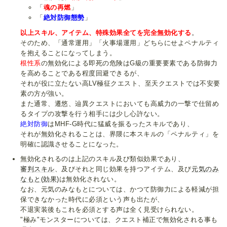
「
魂の再燃
」
「
絶対防御態勢
」
以上スキル、アイテム、特殊効果全てを完全無効化する
。
そのため、「通常運用」「火事場運用」どちらにせよペナルティ
を抱えることになってしまう。
根性系
の無効化による即死の危険はG級の重要要素である防御力
を高めることである程度回避できるが、
それが役に立たない高LV極征クエスト、至天クエストでは不安要
素の方が強い。
また通常、遷悠、辿異クエストにおいても高威力の一撃で仕留め
るタイプの攻撃を行う相手には少し心許ない。
絶対防御
はMHF-G時代に猛威を振るったスキルであり、
それが無効化されることは、界隈に本スキルの「ペナルティ」を
明確に認識させることになった。
無効化されるのは上記のスキル及び類似効果であり、
審判スキル
、及びそれと同じ効果を持つアイテム、及び
元気のみ
なもと(効果)
は無効化されない。
なお、元気のみなもとについては、かつて防御力による軽減が担
保できなかった時代に必須という声も出たが、
不退実装後もこれを必須とする声は全く見受けられない。
"極み"モンスターについては、クエスト補正で無効化される事も