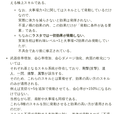
える極上スキルである。
なお、火事場力+2に関してはスキルとして発動しているだけ
なので、
実際に体力を減らさないと効果は発揮されない。
不退ノ構の効果の内、この効果だけが「発動に条件がある要
素」である。
ちなみに
ラスタでは一切効果が発動しない
。
実装当初は斬れ味レベル+1と火事場+2効果のみ発動してい
たが、
不具合であり後に修正されている。
武器倍率増加、会心率増加、会心ダメージ強化、肉質の軟化につ
いては、
それぞれ基となるスキル系統が存在しており、
剛撃
(攻撃)、
達
人
、
一閃
、
痛撃
、
属撃
が該当する。
そのため、これらのスキルとは重複せず、効果の高い方のスキル
のみが適用される。
例えば見切り+5を追加で発動させても、会心率が+150%になるわ
けではない。
当然ながら匠、扇射や火事場も同様である。
これら8種のスキルを別に発動させると効果の高い方が適用される
のだが、