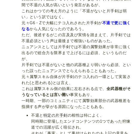
間で不退の人気が高いという発言があるが、
これはかつての考え方のように「不退がないと片手剣は弱
い」という訳ではなく、
元々G6・Zで大幅にテコ入れされた片手剣が
不退で更に強く
なる
から人気になったのであろう。
ただ、後述するがこの言及及び実情を踏まえて、片手剣では
不退必須という声は最後まで根強いものがあった。
ニュアンスとしては片手剣では不退の属撃効果が非常に強く
出るので総合力を限界まで上げるには必須、というものだ
が、
片手剣では不退がないと他の武器種より弱いから必須、とい
った誤ったニュアンスでとらえられることもあった。
元々属撃スキル自体が片手剣のテコ入れの一環として実装さ
れた(と思われる)とは言え、
これは属撃スキル側の効果に左右される点で、
全武器種がそ
うなっているとは言い難い
事実もあり、
一時期、一部のコミュニティにて属撃効果部分の武器種差を
指摘する声が挙がる原因になったこともある。
不退と
特定の片手剣
の相性は特によく、
同時期に登場したエンドコンテンツの1つであった狩煉
道での活躍が広く喧伝され、
それが「事実」として裏付けられたのも上記の意見を