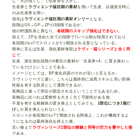
じ「大討伐くじ」で生産券を入手し、
生産券と
ラヴィエンテ猛狂期の素材
を用いて生産、以後派生時に
のみ生産券を用い、
強化は
ラヴィエンテ猛狂期の素材オンリー
となる。
段階はGS→GP→ZPの3段階であるが、
他の狩護防具と異なり、
各段階のスキップ強化はできない
。
加えて、ZPを含めた全ての段階で7レベル制が採用されており、
各段階のLv7でスロットが1つ開放される形となっている。
簡単に言えば生産、強化素材体型は
ラヴィ・猛シリーズと全く同
じ
で、
生産、派生強化段階の4番目の素材が「生産券×4」に置き換わっ
ているだけということである。
イメージとしては、BP進化武器のそれが近いと言えるか。
ラヴィシリーズと違い、こちらは最終的に辿異スキルと高い防御
性能を有する防具として運用できるが、
装飾品と違って部位が固定されるということでもあるため、
装飾品に比べれば柔軟性を大きく欠く可能性がある他、
不退を有する精錬珠の置き換えとしてみても、
1部位につき1個だ
け
しか置き換えられないうえ、
スロットが各段階のLv7で開放される関係上、これが機能するよ
うになるのは最終強化を終えた後、
言い換えて
ラヴィシリーズ1部位の精錬と同等の労力を費やした後
である。