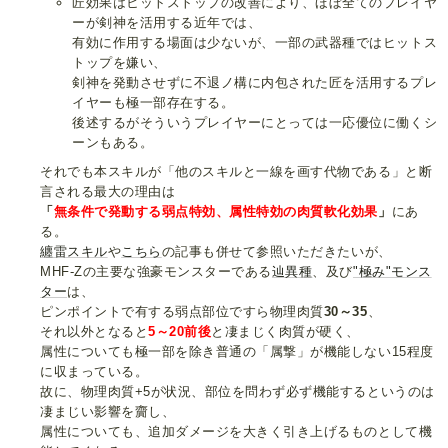
匠効果はヒットストップの改善により、ほぼ全てのプレイヤ
ーが剣神を活用する近年では、
有効に作用する場面は少ないが、一部の武器種ではヒットス
トップを嫌い、
剣神を発動させずに不退ノ構に内包された匠を活用するプレ
イヤーも極一部存在する。
後述するがそういうプレイヤーにとっては一応優位に働くシ
ーンもある。
それでも本スキルが「他のスキルと一線を画す代物である」と断
言される最大の理由は
「
無条件で発動する弱点特効、属性特効の肉質軟化効果
」
にあ
る。
纏雷スキル
や
こちら
の記事も併せて参照いただきたいが、
MHF-Zの主要な強豪モンスターである
辿異種
、及び
"極み"モンス
ター
は、
ピンポイントで有する弱点部位ですら物理肉質
30～35
、
それ以外となると
5～20前後
と凄まじく肉質が硬く、
属性についても極一部を除き普通の「属撃」が機能しない15程度
に収まっている。
故に、物理肉質+5が状況、部位を問わず必ず機能するというのは
凄まじい影響を齎し、
属性についても、追加ダメージを大きく引き上げるものとして機