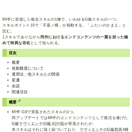
MHFに登場した複合スキルの1種で、いわゆるG級スキルの一つ。
スキルポイント10で「不退ノ構」が発動する。「ふたいのかまえ」と
読む。
1スキルでありながら
同作におけるエンドコンテンツの一翼を担った極
めて特異な存在
として知られる。
目次
概要
発動難度について
運用法・他スキルとの関係
変遷
余談
関連項目
概要
MHF-G9で実装されたスキルの1つ。
同アップデートではMHFのエンドコンテンツとして復活を遂げた
G級ラヴィエンテ(G級大討伐)
が実装されたが、
本スキルはそれに強く紐づいており、
ラヴィエンテのG級防具
4種