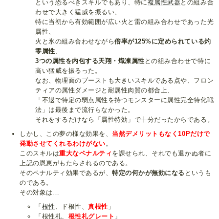
という恐るべきスキルでもあり、特に
複属性武器
との組み合
わせで大きく猛威を振るい、
特に当初から有効範囲が広い火と雷の組み合わせであった光
属性、
火と氷の組み合わせながら
倍率が125%に定められている灼
零属性
、
3つの属性を内包する天翔・熾凍属性
との組み合わせで特に
高い猛威を振るった。
なお、物理面のブーストも大きいスキルである点や、フロン
ティアの属性ダメージと耐属性肉質の都合上、
「不退で特定の弱点属性を持つモンスターに属性完全特化戦
法」は最後まで流行らなかった。
それをするだけなら「属性特効」で十分だったからである。
しかし、この夢の様な効果を、
当然デメリットもなく10Pだけで
発動させてくれるわけがない
。
このスキルは
重大なペナルティ
を課せられ、それでも退かぬ者に
上記の恩恵がもたらされるのである。
そのペナルティ効果であるが、
特定の何かが無効になる
というも
のである。
その対象は…
「
根性
、ド根性、
真根性
」
「根性札、
根性札グレート
」