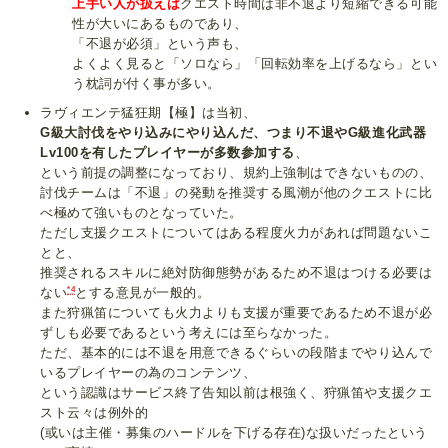
上手い人が扱えば
クエスト時間は非不退より短縮できる可能
性が大いにあるものであり、
「不退が必須」という声も、
よくよく見ると「ソロなら」「回転効率を上げるなら」とい
う枕詞が付く事が多い。
ラヴィエンテ猛狂期【極】は当初、
G級大討伐をやり込みにやり込んだ、つまり不退やG級進化武器
Lv100を有したプレイヤーが多数参加する
、
という前提の調整になっており、規約上強制はできないものの、
討伐チームは「不退」の発動を推奨する風潮が他のクエストに比
べ極めて強いものとなっていた。
ただし支援クエストについてはある程度火力があれば問題ないこ
とと、
推奨されるスキルに絶対防御態勢があるため不退はつける必要は
*4
ない
とする意見が一般的。
また狩猟笛についても火力よりも支援が重要であるため不退が必
ずしも必要であるという考えには至らなかった。
ただ、基本的には不退を用意できるぐらいの段階までやり込んで
いるプレイヤーの為のコンテンツ、
という認識はサービス終了告知以前は根強く、狩猟笛や支援クエ
スト云々は例外的
(或いは主催・募集のハードルを下げる存在)な扱いだったという