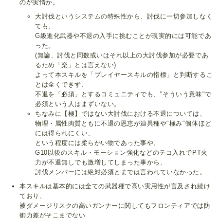
のが実情か。
大討伐というシステムの特殊性から、討伐に一切参加しなく
ても、
G級進化武器や不退の入手に挑むことが現実的には可能であ
った。
(無論、討伐と同数或いはそれ以上の大討伐参加が必要であ
るため「楽」とは言えない)
よって本スキルを「プレイヤースキルの指標」と判断するこ
とは全くできず、
不退を「必須」とするコミュニティでも、"そういう意味"で
必須という人はまずいない。
ちなみに【極】ではない大討伐における不退については、
物理・属性肉質ともに不退の恩恵が辿異種や"極み"個体ほど
には得られにくい、
という程度には柔らかい物であった事や、
G10以後のスキル・モーション強化などのテコ入れでPT火
力が不退無しでも激増してしまった事から、
討伐メンバーには絶対必須とまでは言われていなかった。
本スキルは基本的には全ての武器種で高い実用性が言及され続け
ており、
被ダメージリスクの高いガンナーに関してもフロンティアでは防
御力差がそこまでない