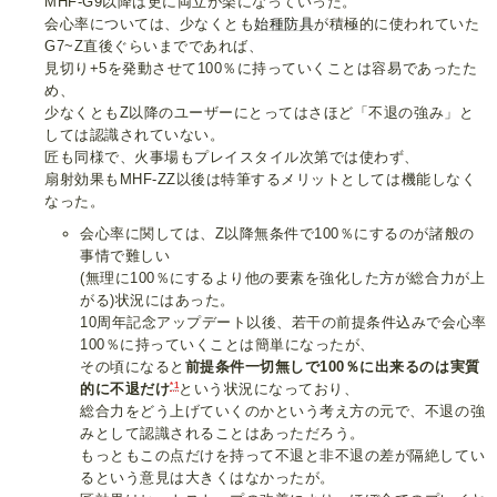
MHF-G9以降は更に両立が楽になっていった。
会心率については、少なくとも
始種防具
が積極的に使われていた
G7~Z直後ぐらいまでであれば、
見切り+5を発動させて100％に持っていくことは容易であったた
め、
少なくともZ以降のユーザーにとってはさほど「不退の強み」と
しては認識されていない。
匠も同様で、火事場もプレイスタイル次第では使わず、
扇射効果もMHF-ZZ以後は特筆するメリットとしては機能しなく
なった。
会心率に関しては、Z以降無条件で100％にするのが諸般の
事情で難しい
(無理に100％にするより他の要素を強化した方が総合力が上
がる)状況にはあった。
10周年記念アップデート以後、若干の前提条件込みで会心率
100％に持っていくことは簡単になったが、
その頃になると
前提条件一切無しで100％に出来るのは実質
*1
的に不退だけ
という状況になっており、
総合力をどう上げていくのかという考え方の元で、不退の強
みとして認識されることはあっただろう。
もっともこの点だけを持って不退と非不退の差が隔絶してい
るという意見は大きくはなかったが。