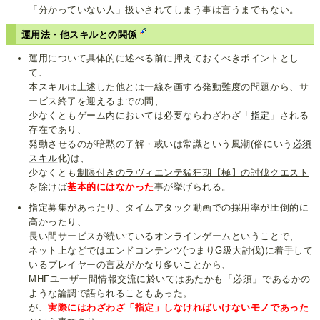
「分かっていない人」扱いされてしまう事は言うまでもない。
運用法・他スキルとの関係
運用について具体的に述べる前に押えておくべきポイントとし
て、
本スキルは上述した他とは一線を画する発動難度の問題から、サ
ービス終了を迎えるまでの間、
少なくともゲーム内においては必要ならわざわざ「
指定
」される
存在であり、
発動させるのが暗黙の了解・或いは常識という風潮(俗にいう
必須
スキル
化)は、
少なくとも
制限付きのラヴィエンテ猛狂期【極】の討伐クエスト
を除けば
基本的にはなかった
事が挙げられる。
指定募集があったり、タイムアタック動画での採用率が圧倒的に
高かったり、
長い間サービスが続いているオンラインゲームということで、
ネット上などではエンドコンテンツ(つまりG級大討伐)に着手して
いるプレイヤーの言及がかなり多いことから、
MHFユーザー間情報交流に於いてはあたかも「必須」であるかの
ような論調で語られることもあった。
が、
実際にはわざわざ「指定」しなければいけないモノであった