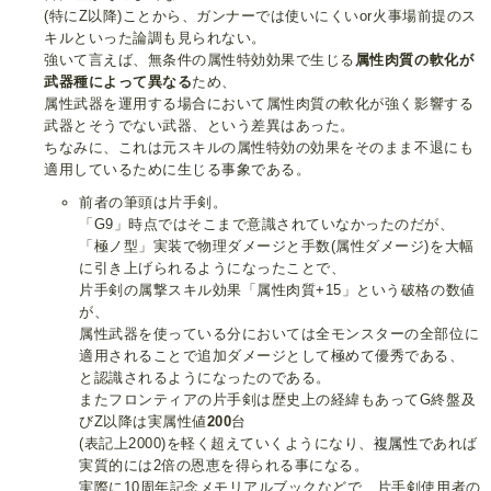
(特にZ以降)ことから、ガンナーでは使いにくいor火事場前提のス
キルといった論調も見られない。
強いて言えば、無条件の属性特効効果で生じる
属性肉質の軟化が
武器種によって異なる
ため、
属性武器を運用する場合において属性肉質の軟化が強く影響する
武器とそうでない武器、という差異はあった。
ちなみに、これは元スキルの属性特効の効果をそのまま不退にも
適用しているために生じる事象である。
前者の筆頭は片手剣。
「G9」時点ではそこまで意識されていなかったのだが、
「極ノ型」実装で物理ダメージと手数(属性ダメージ)を大幅
に引き上げられるようになったことで、
片手剣の属撃スキル効果「属性肉質+15」という破格の数値
が、
属性武器を使っている分においては全モンスターの全部位に
適用されることで追加ダメージとして極めて優秀である、
と認識されるようになったのである。
またフロンティアの片手剣は歴史上の経緯もあってG終盤及
びZ以降は実属性値
200
台
(表記上2000)を軽く超えていくようになり、
複属性
であれば
実質的には2倍の恩恵を得られる事になる。
実際に10周年記念メモリアルブックなどで、片手剣使用者の