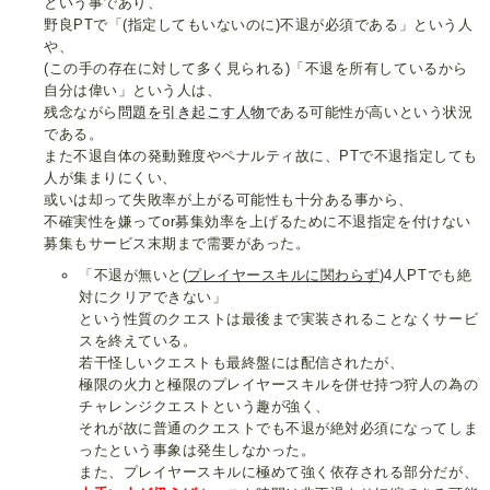
という事であり、
野良PTで「(指定してもいないのに)不退が必須である」という人
や、
(この手の存在に対して多く見られる)「不退を所有しているから
自分は偉い」という人は、
残念ながら
問題を
引き起こす
人物
である可能性が高いという状況
である。
また不退自体の発動難度やペナルティ故に、PTで不退指定しても
人が集まりにくい、
或いは却って失敗率が上がる可能性も十分ある事から、
不確実性を嫌ってor募集効率を上げるために不退指定を付けない
募集もサービス末期まで需要があった。
「不退が無いと(
プレイヤースキルに関わらず
)4人PTでも絶
対にクリアできない」
という性質のクエストは最後まで実装されることなくサービ
スを終えている。
若干怪しいクエストも最終盤には配信されたが、
極限の火力と極限のプレイヤースキルを併せ持つ狩人の為の
チャレンジクエストという趣が強く、
それが故に普通のクエストでも不退が絶対必須になってしま
ったという事象は発生しなかった。
また、プレイヤースキルに極めて強く依存される部分だが、