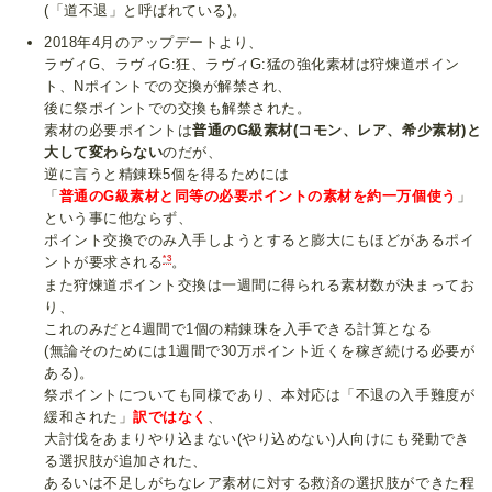
(「道不退」と呼ばれている)。
2018年4月のアップデートより、
ラヴィG、ラヴィG:狂、ラヴィG:猛の強化素材は狩煉道ポイン
ト、Nポイントでの交換が解禁され、
後に祭ポイントでの交換も解禁された。
素材の必要ポイントは
普通のG級素材(コモン、レア、希少素材)と
大して変わらない
のだが、
逆に言うと精錬珠5個を得るためには
「
普通のG級素材と同等の必要ポイントの素材を約一万個使う
」
という事に他ならず、
ポイント交換でのみ入手しようとすると膨大にもほどがあるポイ
*3
ントが要求される
。
また狩煉道ポイント交換は一週間に得られる素材数が決まってお
り、
これのみだと4週間で1個の精錬珠を入手できる計算となる
(無論そのためには1週間で30万ポイント近くを稼ぎ続ける必要が
ある)。
祭ポイントについても同様であり、本対応は「不退の入手難度が
緩和された」
訳ではなく
、
大討伐をあまりやり込まない(やり込めない)人向けにも発動でき
る選択肢が追加された、
あるいは不足しがちなレア素材に対する救済の選択肢ができた程