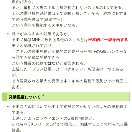
理由だろう。
また、
最期ノ閃黒
スキルも無効化されないスキルの1つである。
上記の通り根性系効果は全て意味が無いことから、純粋に死亡ま
での時間を伸ばす(延命する)
という意味で機能するスキルとなる。
以上が本スキルの効果であるが、
不退ノ構はMHFに数多ある他のスキルとは
根本的に一線を画する
モノと認識されており、
「スキルの多重発動が圧倒的に容易だったMHFのG級ハンターな
ら誰でも簡単に発動できる」
という性質の代物
ではない
と断言される。
上述した「プラス効果」と「ペナルティ」も理由の一つである
が、
そう認識される最大の要因は本スキルの発動手段及びその難度に
ある。
発動難度について
不退スキルについて記す上で絶対に欠かせないのはその発動難度
である。
上述したようにラヴィエンテのG級具4種類と、
それらをGXシリーズLv7まで強化し、精錬することで得られる装
飾品、