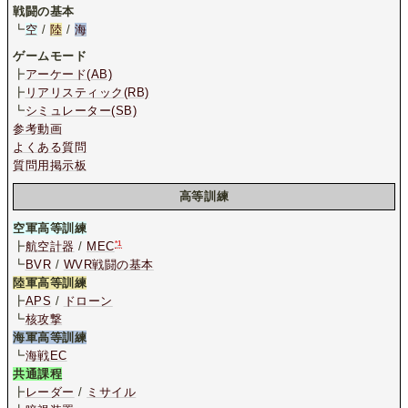
戦闘の基本
┗
空
/
陸
/
海
ゲームモード
┣
アーケード(AB)
┣
リアリスティック(RB)
┗
シミュレーター(SB)
参考動画
よくある質問
質問用掲示板
高等訓練
空軍高等訓練
*1
┣
航空計器
/
MEC
┗
BVR
/
WVR戦闘の基本
陸軍高等訓練
┣
APS
/
ドローン
┗
核攻撃
海軍高等訓練
┗
海戦EC
共通課程
┣
レーダー
/
ミサイル