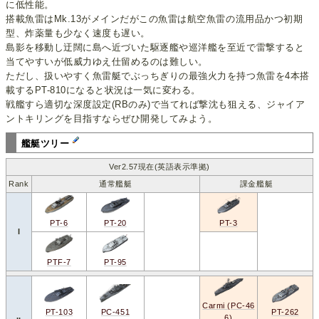
に低性能。
搭載魚雷はMk.13がメインだがこの魚雷は航空魚雷の流用品かつ初期
型、炸薬量も少なく速度も遅い。
島影を移動し迂闊に島へ近づいた駆逐艦や巡洋艦を至近で雷撃すると
当てやすいが低威力ゆえ仕留めるのは難しい。
ただし、扱いやすく魚雷艇でぶっちぎりの最強火力を持つ魚雷を4本搭
載するPT-810になると状況は一気に変わる。
戦艦すら適切な深度設定(RBのみ)で当てれば撃沈も狙える、ジャイア
ントキリングを目指すならぜひ開発してみよう。
艦艇ツリー
Ver2.57現在(英語表示準拠)
Rank
通常艦艇
課金艦艇
PT-20
PT-6
PT-3
I
PT-95
PTF-7
Carmi (PC-46
PC-451
PT-103
PT-262
6)