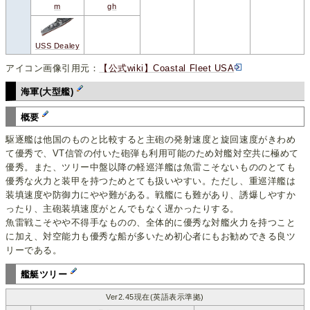
m
gh
USS Dealey
アイコン画像引用元：
【公式wiki】Coastal Fleet USA
海軍(大型艦)
概要
駆逐艦は他国のものと比較すると主砲の発射速度と旋回速度がきわめ
て優秀で、VT信管の付いた砲弾も利用可能のため対艦対空共に極めて
優秀。また、ツリー中盤以降の軽巡洋艦は魚雷こそないもののとても
優秀な火力と装甲を持つためとても扱いやすい。ただし、重巡洋艦は
装填速度や防御力にやや難がある。戦艦にも難があり、誘爆しやすか
ったり、主砲装填速度がとんでもなく遅かったりする。
魚雷戦こそやや不得手なものの、全体的に優秀な対艦火力を持つこと
に加え、対空能力も優秀な船が多いため初心者にもお勧めできる良ツ
リーである。
艦艇ツリー
Ver2.45現在(英語表示準拠)