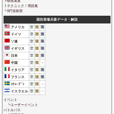
┣
暗視装置
┣
テクニック
/
用語集
┗
WT技術部
国別登場兵器データ・解説
空
陸
海
アメリカ
空
陸
海
ドイツ
空
陸
海
ソ連
空
陸
海
イギリス
空
陸
海
日本
空
陸
-
中国
空
陸
海
イタリア
空
陸
海
フランス
空
陸
-
ｽｳｪｰﾃﾞﾝ
空
陸
-
イスラエル
イベント
┗
ユーザーイベント
バトルパス