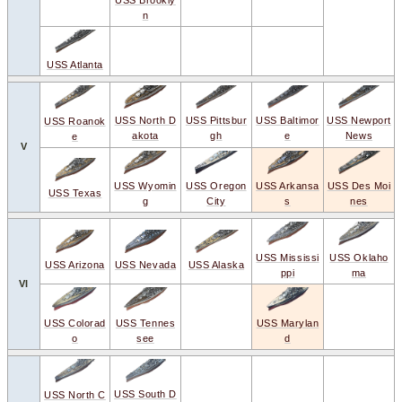
n
USS Atlanta
USS Newport
USS North D
USS Pittsbur
USS Baltimor
USS Roanok
News
akota
gh
e
e
V
USS Arkansa
USS Oregon
USS Des Moi
USS Wyomin
USS Texas
s
City
nes
g
USS Oklaho
USS Mississi
USS Arizona
USS Nevada
USS Alaska
ma
ppi
VI
USS Tennes
USS Colorad
USS Marylan
see
o
d
USS South D
USS North C