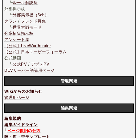
┗
ルール解説所
外部掲示板
┗
外部掲示板（5ch）
クラン
/
フレンド募集
┗
世界大戦モード
分隊招集掲示板
アンケート集
【公式】LiveWarthunder
【公式】日本ユーザーフォーラム
公式動画
┗
公式PV
/
アプデPV
DEVサーバー議論用ページ
管理関連
Wikiからのお知らせ
管理用ページ
編集関連
編集規約
編集ガイドライン
└
ページ復旧の仕方
陸・海・空テンプレート