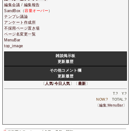
編集会議
/
編集報告
SandBox
（
容量オーバー
）
テンプレ議論
アンケート作成所
不採用ページ置き場
ページ名変更一覧
MenuBar
top_image
雑談掲示板
更新履歴
その他コメント欄
更新履歴
〔
人気
/
今日人気
〕〔
最新
〕
T.
?
Y.
?
NOW.
?
TOTAL.
?
〔
編集:MenuBar
〕
*1