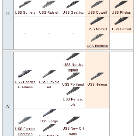
USS Somers
USS Cowell
USS Raleigh
USS Phelps
USS Gearing
III
USS Detroit
USS Moffett
↓
↓
↓
USS Bennion
USS Northa
mpton
USS Charles
USS Clevela
USS Helena
USS Portland
F. Adams
nd
USS Pensac
ola
IV
USS Fargo
USS New Orl
USS Forrest
eans
Sherman
USS Brookly