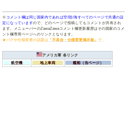
※
コメント欄は同じ国家内であれば空/陸/海すべてのページで共通の設
定になっています
ので、どのページで投稿してもコメントが共有され
ます。メニューバーのZawaZawaコメント欄更新履歴はその国家のコメ
ント欄専用ページへのリンクとなります。
★バグや仕様変更の話題は
「不具合・仕様変更掲示板」
で。
アメリカ軍 各リンク
航空機
地上車両
艦船（当ページ）