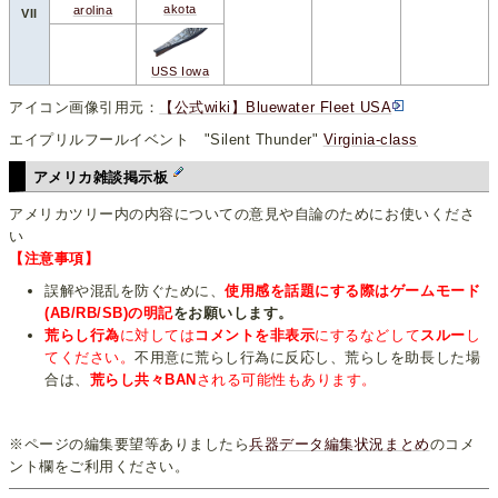
akota
arolina
VII
USS Iowa
アイコン画像引用元：
【公式wiki】Bluewater Fleet USA
エイプリルフールイベント "Silent Thunder"
Virginia-class
アメリカ雑談掲示板
アメリカツリー内の内容についての意見や自論のためにお使いくださ
い
【注意事項】
誤解や混乱を防ぐために、
使用感を話題にする際はゲームモード
(AB/RB/SB)の明記
をお願いします。
荒らし行為
に対しては
コメントを非表示
にするなどして
スルー
し
てください。
不用意に荒らし行為に反応し、荒らしを助長した場
合は、
荒らし共々BAN
される可能性もあります。
※ページの編集要望等ありましたら
兵器データ編集状況まとめ
のコメ
ント欄をご利用ください。