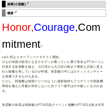
海軍(小型艇)
概要
Honor,
Courage,
Com
mitment
*1
ver1.83よりオープンベータテスト開始。
のちの米国大統領となるケネディが乗っていた事で有名なPTボートに
代表する魚雷艇を揃え、小口径から大口径の砲まで豊富な兵装に恵ま
れた砲艦を有しているのが特徴。魚雷艇の中にはロケットランチャー
を装備できるものもある。
ただし、戦後艦は他国ツリーのように速射砲持ちフリゲートや戦後機
関砲を備えた舟艇が存在しないためツリー後半はやや厳しいものがあ
る。
魚雷艇の魚雷は戦後艇のPT-810及びイベント報酬のPT-811を除き非常