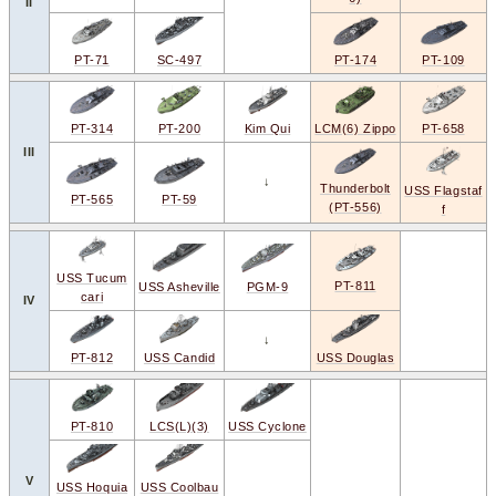
II
SC-497
PT-109
PT-174
PT-71
Kim Qui
PT-200
LCM(6) Zippo
PT-314
PT-658
III
↓
Thunderbolt
USS Flagstaf
PT-565
PT-59
(PT-556)
f
USS Tucum
PT-811
PGM-9
USS Asheville
cari
IV
↓
PT-812
USS Candid
USS Douglas
PT-810
LCS(L)(3)
USS Cyclone
V
USS Hoquia
USS Coolbau