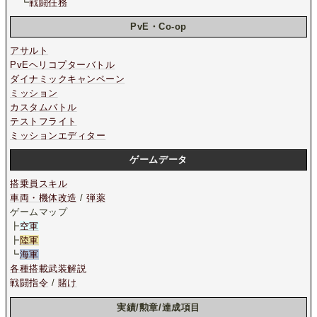
┗
戦闘任務
PvE・Co-op
アサルト
PvEヘリコプターバトル
ダイナミックキャンペーン
ミッション
カスタムバトル
テストフライト
ミッションエディター
ゲームデータ
搭乗員スキル
車両・機体改造
/
弾薬
ゲームマップ
┣
空軍
┣
陸軍
┗
海軍
各種搭載武装解説
戦闘指令
/
賭け
実績/勲章/達成項目