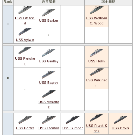
Rank
通常艦艇
課金艦艇
USS Welborn
USS Litchfiel
USS Barker
C. Wood
d
I
↓
USS Aylwin
USS Fletche
USS Helm
USS Gridley
r
II
USS Wilkinso
USS Bagley
n
↓
USS Mitsche
r
USS Frank K
USS Davis
USS Porter
USS Trenton
USS Sumner
nox