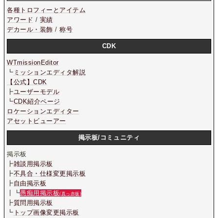
各種トロフィーとアイテム
アワード
/
実績
デカール・装飾
/
称号
CDK
WTmissionEditor
┗
ミッションエディタ解説
【公式】CDK
┣
ユーザーモデル
┗
CDK紹介ページ
ロケーションエディター
アセットビューアー
掲示板/コミュニティ
掲示板
┣
雑談用掲示板
┣
不具合・仕様変更掲示板
┣
自由掲示板
┃┗
愚痴用掲示板
(真っ赤板)
┣
質問用掲示板
┗
トップ画像変更掲示板