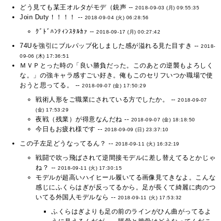
どう見ても某王オルタがモデ（銃声 --
2018-09-03 (月) 09:55:35
Join Duty！！！！ --
2018-09-04 (火) 06:28:56
ｸﾞﾄﾞﾊﾝﾃｨﾝｽﾀﾙｶｧ --
2018-09-17 (月) 00:27:42
74Uを強引にブルパップ化しました感が溢れる見た目すき --
2018-
09-06 (木) 17:36:51
ＭＶＰとった時の「良い勝負だった。このあとの逆襲もよろしく
な。」の強キャラ感すごい好き。俺もこのセリフいつか職場で使
おうと思ってる。 --
2018-09-07 (金) 17:50:29
戦術人形をご職業にされている方でしたか。 --
2018-09-07
(金) 17:53:29
夜戦（残業）が得意なんだね --
2018-09-07 (金) 18:18:50
今日もお疲れ様です --
2018-09-09 (日) 23:37:10
この子左足どうなってるん？ --
2018-09-11 (火) 16:32:19
戦闘で吹っ飛ばされて逆間接モデルに差し替えてるとかじゃ
ね？ --
2018-09-11 (火) 17:30:15
モデルが超高いハイヒール履いてる画像見てきなよ。こんな
感じにふくらはぎが反ってるから。足が長くて綺麗に肉のつ
いてる外国人モデルなら --
2018-09-11 (火) 17:53:32
ふくらはぎよりも足の前のラインがひん曲がってるよ