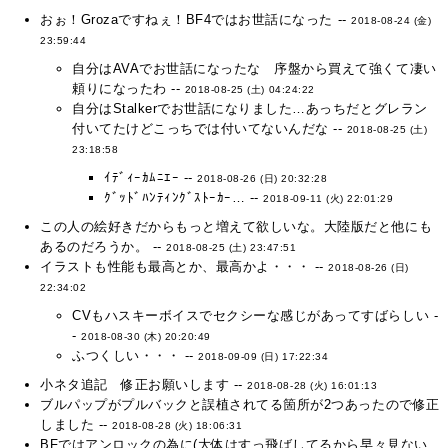
おぉ！Grozaですねぇ！BF4ではお世話になった --
2018-08-24 (金)
23:59:44
自分はAVAでお世話になったな 序盤から買えて強くて凄い
頼りになったわ --
2018-08-25 (土) 04:24:22
自分はStalkerでお世話になりました…あっちだとグレラン
付いてたけどこっちでは付いてないんだな --
2018-08-25 (土)
23:18:58
ｲﾃﾞｨｰｶﾑﾆｴｰ --
2018-08-26 (日) 20:32:28
ｸﾞｯﾄﾞﾊﾝﾃｨﾝｸﾞｽﾄｰｶｰ… --
2018-09-11 (火) 22:01:29
この人の絵好きだからもっと増えて欲しいな。大陸版だと他にも
あるのだろうか。 --
2018-08-25 (土) 23:47:51
イラストも性能も最高とか、最高かよ・・・ --
2018-08-26 (日)
22:34:02
CVもハスキーボイスでセクシーな感じがあってすばらしい -
-
2018-08-30 (木) 20:20:49
ふつくしい・・・ --
2018-09-09 (日) 17:22:34
小ネタ追記 修正お願いします --
2018-08-28 (火) 16:01:13
ブルパップがプルバックと誤植されてる箇所が2つあったので修正
しました --
2018-08-28 (火) 18:06:31
BFではアンロックの為に(大体はすっ飛ばしてるから早々見ない