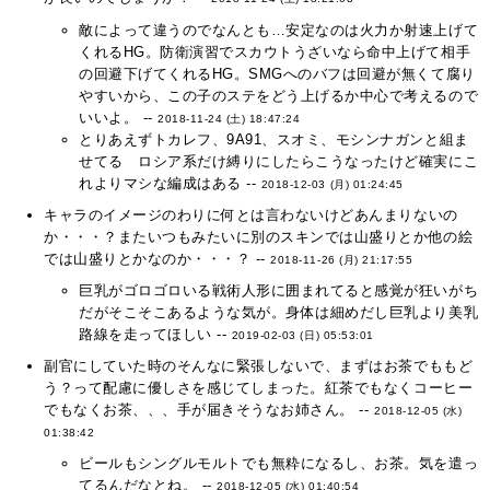
敵によって違うのでなんとも…安定なのは火力か射速上げて
くれるHG。防衛演習でスカウトうざいなら命中上げて相手
の回避下げてくれるHG。SMGへのバフは回避が無くて腐り
やすいから、この子のステをどう上げるか中心で考えるので
いいよ。 --
2018-11-24 (土) 18:47:24
とりあえずトカレフ、9A91、スオミ、モシンナガンと組ま
せてる ロシア系だけ縛りにしたらこうなったけど確実にこ
れよりマシな編成はある --
2018-12-03 (月) 01:24:45
キャラのイメージのわりに何とは言わないけどあんまりないの
か・・・？またいつもみたいに別のスキンでは山盛りとか他の絵
では山盛りとかなのか・・・？ --
2018-11-26 (月) 21:17:55
巨乳がゴロゴロいる戦術人形に囲まれてると感覚が狂いがち
だがそこそこあるような気が。身体は細めだし巨乳より美乳
路線を走ってほしい --
2019-02-03 (日) 05:53:01
副官にしていた時のそんなに緊張しないで、まずはお茶でももど
う？って配慮に優しさを感じてしまった。紅茶でもなくコーヒー
でもなくお茶、、、手が届きそうなお姉さん。 --
2018-12-05 (水)
01:38:42
ビールもシングルモルトでも無粋になるし、お茶。気を遣っ
てるんだなとね。 --
2018-12-05 (水) 01:40:54