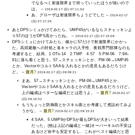
でなるべく射速限界まで持っていったほうが強いので
は。 --
2019-02-17 (日) 07:11:04
あ、グローザは射速限界ちょうどでした --
2019-02-17
(日) 07:17:26
あとDPSシミュかけてみたら、UMP45がいるならスチェッキンよ
り57のほうがDPS高かったね。 --
2019-02-17 (日) 07:15:08
DPSシミュにかけてみたら、確かに57だけで射速限界にかかっ
た。高回避敵への対処と各キャラの入手性、夜戦専門部隊なのも
考慮すると、結局、1:OTs-14 2:TMP 4:57 5:PM-06 7:9A-
91に落ち着くと思う。57→スチェッキンとか、PM-06→UMP45
とか、VectorやコルトSAAを入れるとかの意見もあるだろうけ
ど。 --
遊月
?
2019-02-17 (日) 09:09:21
まあ、57→スチェッキンとか、PM-06→UMP45とか、
VectorやコルトSAAを入れるとかの意見もあるだろうけど。
上の編成はベターな編成だとは思うよ。 --
遊月
?
2019-02-17
(日) 09:10:52
もうちょっと防御面とかスキル面とか考慮して煮詰めてみよ
うかな。 --
遊月
?
2019-02-17 (日) 09:15:32
4:SAA、5:UMP9がDPSが最もDPSが大きいって結果
だった。(他は上記の編成と一緒)オーバーキルの不安は
あるけど命中も安定するし、これがベスト編成だと思