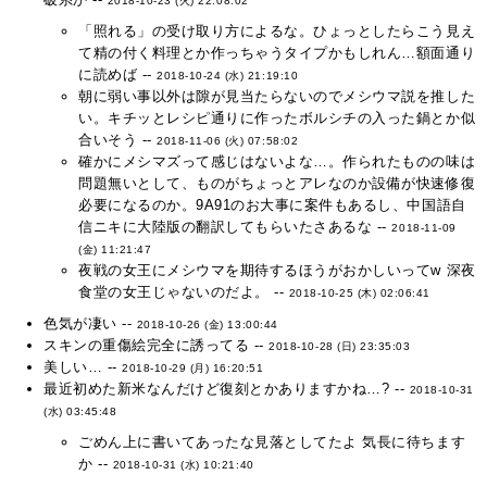
2018-10-23 (火) 22:08:02
「照れる」の受け取り方によるな。ひょっとしたらこう見え
て精の付く料理とか作っちゃうタイプかもしれん…額面通り
に読めば --
2018-10-24 (水) 21:19:10
朝に弱い事以外は隙が見当たらないのでメシウマ説を推した
い。キチッとレシピ通りに作ったボルシチの入った鍋とか似
合いそう --
2018-11-06 (火) 07:58:02
確かにメシマズって感じはないよな…。作られたものの味は
問題無いとして、ものがちょっとアレなのか設備が快速修復
必要になるのか。9A91のお大事に案件もあるし、中国語自
信ニキに大陸版の翻訳してもらいたさあるな --
2018-11-09
(金) 11:21:47
夜戦の女王にメシウマを期待するほうがおかしいってw 深夜
食堂の女王じゃないのだよ。 --
2018-10-25 (木) 02:06:41
色気が凄い --
2018-10-26 (金) 13:00:44
スキンの重傷絵完全に誘ってる --
2018-10-28 (日) 23:35:03
美しい… --
2018-10-29 (月) 16:20:51
最近初めた新米なんだけど復刻とかありますかね…? --
2018-10-31
(水) 03:45:48
ごめん上に書いてあったな見落としてたよ 気長に待ちます
か --
2018-10-31 (水) 10:21:40