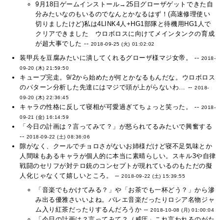
9月18日ゲームインストール→25日グローザゲットできた自
分みたいなのもいるのでなんとかなるはず！(高速修理使い
切りましたけど)私は4LINK4人+HG1部隊と待機用HG1人で
クリアできました ウロボロスに向けてメインタンクの育成
が超大事でした --
2018-09-25 (火) 01:02:02
装甲兵を豆腐みたいに潰してくれるグローザ様マジ女帝。 --
2018-
09-20 (木) 21:59:50
キューブ完走。9/2から始めたが何とかなるもんだな。ウロボロス
のパターン分析した先達にはマジで頭が上がらないわ… --
2018-
09-20 (木) 22:36:45
キャラの性格に反して寝相が可愛過ぎてちょっと笑った。 --
2018-
09-21 (金) 16:14:59
「今日の計画は？言ってみて？」が怒られてるみたいで興奮する
--
2018-09-22 (土) 08:36:06
隙がなく、クールでチョロさがないお姉様だけど寝不足気味とか
人間味もあるキャラが個人的に本当に素晴らしい。スキル3や自律
戦闘のセリフが対テロ銃のコンセプトが現れているのもただの擬
人化じゃなくて嬉しいところ。 --
2018-09-22 (土) 15:39:55
「音楽でもかけてみる？」や「お茶でも一杯どう？」から滲
み出る優雅さいいよね。バレエ音楽だったりロシア名物ジャ
ム入り紅茶だったりするんだろうか --
2018-10-08 (月) 01:00:04
「今日の計画は？言ってみて？（威圧」これ言われるのがた