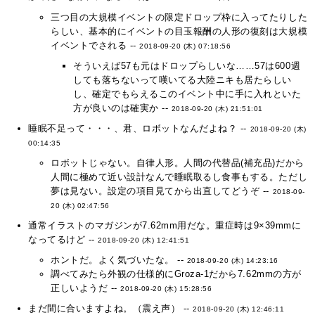
三つ目の大規模イベントの限定ドロップ枠に入ってたりした
らしい、基本的にイベントの目玉報酬の人形の復刻は大規模
イベントでされる --
2018-09-20 (木) 07:18:56
そういえば57も元はドロップらしいな……57は600週
しても落ちないって嘆いてる大陸ニキも居たらしい
し、確定でもらえるこのイベント中に手に入れといた
方が良いのは確実か --
2018-09-20 (木) 21:51:01
睡眠不足って・・・、君、ロボットなんだよね？ --
2018-09-20 (木)
00:14:35
ロボットじゃない。自律人形。人間の代替品(補充品)だから
人間に極めて近い設計なんで睡眠取るし食事もする。ただし
夢は見ない。設定の項目見てから出直してどうぞ --
2018-09-
20 (木) 02:47:56
通常イラストのマガジンが7.62mm用だな。重症時は9×39mmに
なってるけど --
2018-09-20 (木) 12:41:51
ホントだ。よく気づいたな。 --
2018-09-20 (木) 14:23:16
調べてみたら外観の仕様的にGroza-1だから7.62mmの方が
正しいようだ --
2018-09-20 (木) 15:28:56
まだ間に合いますよね。（震え声） --
2018-09-20 (木) 12:46:11