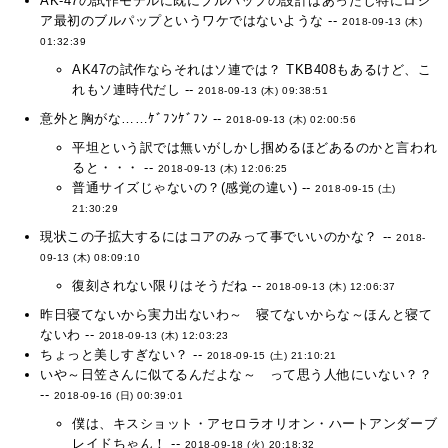
AK-47の試作モデルに既にブルパップの設計はあったし特にロシ
ア最初のブルパップというワケではないような --
2018-09-13 (木)
01:32:39
AK47の試作ならそれはソ連では？ TKB408もあるけど、こ
れもソ連時代だし --
2018-09-13 (木) 09:38:51
意外と胸がな……ｹﾞﾌﾝｹﾞﾌﾝ --
2018-09-13 (木) 02:00:56
平坦という訳では無いがしかし掴めるほどあるのかと言われ
ると・・・ --
2018-09-13 (木) 12:06:25
普通サイズじゃないの？(感覚の違い) --
2018-09-15 (土)
21:30:29
現状この子拡大するにはコアのみって事でいいのかな？ --
2018-
09-13 (木) 08:09:10
復刻されない限りはそうだね --
2018-09-13 (木) 12:06:37
昨日寝てないから実力出ないわ～ 寝てないからな～ほんと寝て
ないわ --
2018-09-13 (木) 12:03:23
ちょっと美しすぎない？ --
2018-09-15 (土) 21:10:21
いや～日笠さんに似てるんだよな～ って思う人他にいない？？
--
2018-09-16 (日) 00:39:01
僕は、キスショット・アセロラオリオン・ハートアンダーブ
レイドちゃん！ --
2018-09-18 (火) 20:18:32