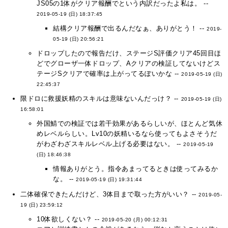
JS05の1体がクリア報酬でという内訳だったよ私は。 --
2019-05-19 (日) 18:37:45
結構クリア報酬で出るんだなぁ、ありがとう！ --
2019-
05-19 (日) 20:56:21
ドロップしたので報告だけ、ステージS評価クリア45回目ほ
どでグローザ一体ドロップ、Aクリアの検証してないけどス
テージSクリアで確率は上がってるぽいかな --
2019-05-19 (日)
22:45:37
限ドロに救援妖精のスキルは意味ないんだっけ？ --
2019-05-19 (日)
16:58:01
外国鯖での検証では若干効果があるらしいが、ほとんど気休
めレベルらしい。Lv10の妖精いるなら使ってもよさそうだ
がわざわざスキルレベル上げる必要はない。 --
2019-05-19
(日) 18:46:38
情報ありがとう。指令あまってるときは使ってみるか
な。 --
2019-05-19 (日) 19:31:44
二体確保できたんだけど、3体目まで取った方がいい？ --
2019-05-
19 (日) 23:59:12
10体欲しくない？ --
2019-05-20 (月) 00:12:31