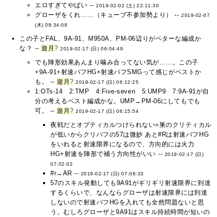
エロすぎてやばい --
2019-02-02 (土) 22:11:30
グローザをくれ……（キューブ不参加勢より） --
2019-02-07
(木) 08:34:08
この子とFAL、9A-91、M950A、PM-06辺りがベターな編成か
な？ --
遊月
?
2019-02-17 (日) 06:04:49
でも陣形効果あんまり噛み合ってない気が……。この子
+9A-91+射速バフHG+射速バフSMGって感じがベストか
も。 --
遊月
?
2019-02-17 (日) 06:12:25
1:OTs-14 2:TMP 4:Five-seven 5:UMP9 7:9A-91が自
分の考えるベスト編成かな。UMP→PM-06にしてもでも
可。 --
遊月
?
2019-02-17 (日) 06:15:54
夜戦だとオプティカルつけられない=巣のクリティカル
が低いからクリバフの57は微妙 あと#Rは射速バフHG
をいれると射速限界になるので、方向的には火力
HG+射速を陣形で補う方向性がいい --
2019-02-17 (日)
07:02:02
#r→AR --
2019-02-17 (日) 07:08:33
57のスキル発動しても9A91がギリギリ射速限界に到達
するくらいで、なんならグローザは射速限界には到達
しないので射速バフHGを入れても全然問題ないと思
う。むしろグローザと9A91はスキル持続時間が短いの