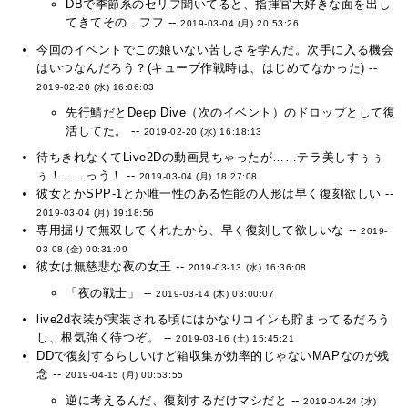
DBで季節系のセリフ聞いてると、指揮官大好きな面を出し
てきてその…フフ --
2019-03-04 (月) 20:53:26
今回のイベントでこの娘いない苦しさを学んだ。次手に入る機会
はいつなんだろう？(キューブ作戦時は、はじめてなかった) --
2019-02-20 (水) 16:06:03
先行鯖だとDeep Dive（次のイベント）のドロップとして復
活してた。 --
2019-02-20 (水) 16:18:13
待ちきれなくてLive2Dの動画見ちゃったが……テラ美しすぅぅ
ぅ！……っう！ --
2019-03-04 (月) 18:27:08
彼女とかSPP-1とか唯一性のある性能の人形は早く復刻欲しい --
2019-03-04 (月) 19:18:56
専用掘りで無双してくれたから、早く復刻して欲しいな --
2019-
03-08 (金) 00:31:09
彼女は無慈悲な夜の女王 --
2019-03-13 (水) 16:36:08
「夜の戦士」 --
2019-03-14 (木) 03:00:07
live2d衣装が実装される頃にはかなりコインも貯まってるだろう
し、根気強く待つぞ。 --
2019-03-16 (土) 15:45:21
DDで復刻するらしいけど箱収集が効率的じゃないMAPなのが残
念 --
2019-04-15 (月) 00:53:55
逆に考えるんだ、復刻するだけマシだと --
2019-04-24 (水)