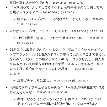
夜戦分野も大分強化できる --
2019-05-18 (土) 15:03:03
E1-2周回ってSクリアしてる？それとも司令部下のだけ倒して飛
行場からリタイア？ --
2019-05-18 (土) 15:50:53
物資箱ドロップが残ってる間はクリアまでしてる --
2019-05-
19 (日) 10:29:46
自分は下の３匹倒してリタイアしてるわ --
2019-05-18 (土) 17:31:28
1HGで周回できるし、それが一番楽でいいね。 --
2019-05-18
(土) 19:32:05
63周目でお出迎えできてホクホク。でも初めてこういったイベン
トでマラソンしたけど星5のドロップ率って以外とそこまで低くは
ないみたいだね。この娘来る前にJS05もドロップしたし、個人差
があるとはいえ時間をかければ必ず手に入るって考えるとドルフ
ロって凄い良心的だなってしみじみ思う。 --
2019-05-19 (日)
11:20:34
虚無ガチャよりは楽しい --
2019-05-19 (日) 16:26:24
S評価でドロップ率上がるとかある？E1-2最後の戦果報告でS取る
方がええんかな --
2019-05-19 (日) 16:33:07
参考になるかは分からないけどS評価クリアで昨日まで300
周ほどしてグローザ3体とJS05が2体で、グローザ3体と