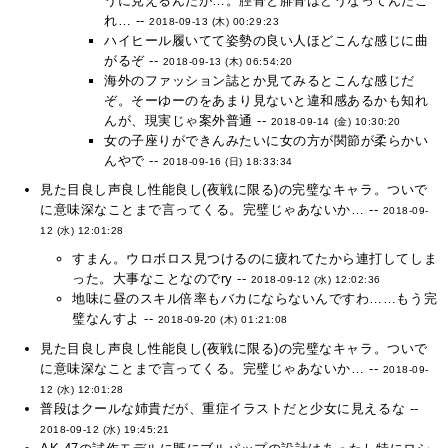
うに見えるんだが…。脛骨と腓骨はどうなってんだこ
れ… --
2018-09-13 (木) 00:29:23
ハイヒール履いてて姿勢の良い人ほどこんな感じに曲
がるぞ --
2018-09-13 (木) 06:54:20
海外のファッション誌とか見てみるとこんな感じだ
ぞ。そーゆーのをあまり見ないと違和感あるかも知れ
んが、現実じゃ案外普通 --
2018-09-14 (金) 10:30:20
女の子座りができんみたいに女の方が関節が柔らかい
んやで --
2018-09-16 (日) 18:33:34
見た目良し声良し性能良し(夜戦に限る)の完璧なキャラ。ついで
に意味深なことまで言ってくる。完璧じゃあないか… --
2018-09-
12 (水) 12:01:28
すまん。ウロボロス見つけるのに疲れてたから連打してしま
った。大事なことなのでry --
2018-09-12 (水) 12:02:36
地味に昼のスキル倍率もバカにならないんですわ……もう完
璧なんすよ --
2018-09-20 (木) 01:21:08
見た目良し声良し性能良し(夜戦に限る)の完璧なキャラ。ついで
に意味深なことまで言ってくる。完璧じゃあないか… --
2018-09-
12 (水) 12:01:28
普段はクールな姉貴だが、重症イラストだと少女に見えるな --
2018-09-12 (水) 19:45:21