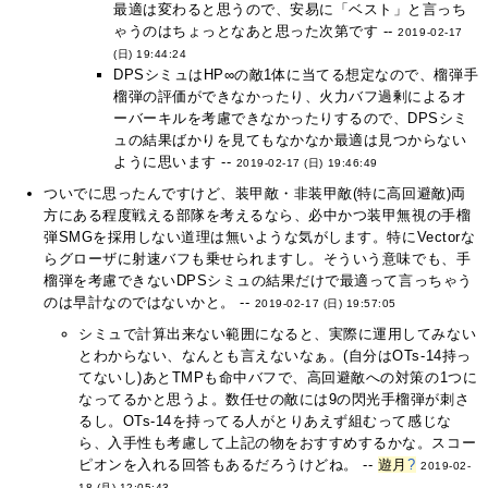
最適は変わると思うので、安易に「ベスト」と言っち
ゃうのはちょっとなあと思った次第です --
2019-02-17
(日) 19:44:24
DPSシミュはHP∞の敵1体に当てる想定なので、榴弾手
榴弾の評価ができなかったり、火力バフ過剰によるオ
ーバーキルを考慮できなかったりするので、DPSシミ
ュの結果ばかりを見てもなかなか最適は見つからない
ように思います --
2019-02-17 (日) 19:46:49
ついでに思ったんですけど、装甲敵・非装甲敵(特に高回避敵)両
方にある程度戦える部隊を考えるなら、必中かつ装甲無視の手榴
弾SMGを採用しない道理は無いような気がします。特にVectorな
らグローザに射速バフも乗せられますし。そういう意味でも、手
榴弾を考慮できないDPSシミュの結果だけで最適って言っちゃう
のは早計なのではないかと。 --
2019-02-17 (日) 19:57:05
シミュで計算出来ない範囲になると、実際に運用してみない
とわからない、なんとも言えないなぁ。(自分はOTs-14持っ
てないし)あとTMPも命中バフで、高回避敵への対策の1つに
なってるかと思うよ。数任せの敵には9の閃光手榴弾が刺さ
るし。OTs-14を持ってる人がとりあえず組むって感じな
ら、入手性も考慮して上記の物をおすすめするかな。スコー
ピオンを入れる回答もあるだろうけどね。 --
遊月
?
2019-02-
18 (月) 12:05:43