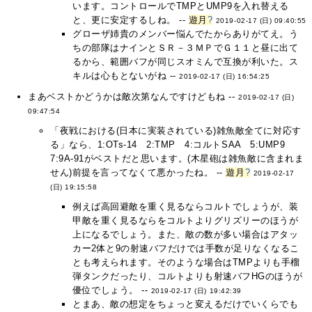
います。コントロールでTMPとUMP9を入れ替える
と、更に安定するしね。 --
遊月
?
2019-02-17 (日) 09:40:55
グローザ姉貴のメンバー悩んでたからありがてえ。う
ちの部隊はナインとＳＲ－３ＭＰでＧ１１と昼に出て
るから、範囲バフが同じスオミんで互換が利いた。ス
キルは心もとないがね --
2019-02-17 (日) 16:54:25
まあベストかどうかは敵次第なんですけどもね --
2019-02-17 (日)
09:47:54
「夜戦における(日本に実装されている)雑魚敵全てに対応す
る」なら、1:OTs-14 2:TMP 4:コルトSAA 5:UMP9
7:9A-91がベストだと思います。(木星砲は雑魚敵に含まれま
せん)前提を言ってなくて悪かったね。 --
遊月
?
2019-02-17
(日) 19:15:58
例えば高回避敵を重く見るならコルトでしょうが、装
甲敵を重く見るならをコルトよりグリズリーのほうが
上になるでしょう。また、敵の数が多い場合はアタッ
カー2体と9の射速バフだけでは手数が足りなくなるこ
とも考えられます。そのような場合はTMPよりも手榴
弾タンクだったり、コルトよりも射速バフHGのほうが
優位でしょう。 --
2019-02-17 (日) 19:42:39
とまあ、敵の想定をちょっと変えるだけでいくらでも