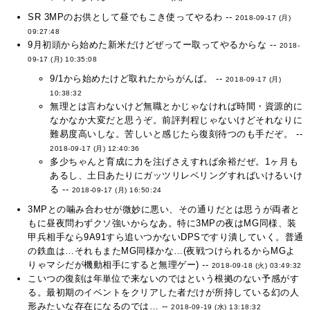
SR 3MPのお供として昼でもこき使ってやるわ --
2018-09-17 (月)
09:27:48
9月初頭から始めた新米だけどぜってー取ってやるからな --
2018-
09-17 (月) 10:35:08
9/1から始めたけど取れたからがんば。 --
2018-09-17 (月)
10:38:32
無理とは言わないけど無職とかじゃなければ時間・資源的に
なかなか大変だと思うぞ。前評判程じゃないけどそれなりに
難易度高いしな。苦しいと感じたら復刻待つのも手だぞ。 --
2018-09-17 (月) 12:40:36
多少ちゃんと育成に力を注げさえすれば余裕だぜ。1ヶ月も
あるし、土日あたりにガッツリレベリングすればいけるいけ
る --
2018-09-17 (月) 16:50:24
3MPとの噛み合わせが微妙に悪い、その通りだとは思うが両者と
もに昼夜問わずクソ強いからなあ。特に3MPの夜はMG同様、装
甲兵相手なら9A91すら追いつかないDPSですり潰していく。普通
の鉄血は…それもまたMG同様かな…(夜戦つけられるからMGよ
りゃマシだが機動相手にすると無理ゲー) --
2018-09-18 (火) 03:49:32
こいつの復刻は年単位で来ないのではという根拠のない予感がす
る。最初期のイベントをクリアした者だけが所持している幻の人
形みたいな存在になるのでは… --
2018-09-19 (水) 13:18:32