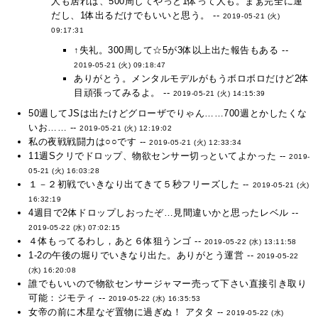
人も居れば、500周してやっと1体って人も。まぁ完全に運
だし、1体出るだけでもいいと思う。 --
2019-05-21 (火)
09:17:31
↑失礼。300周して☆5が3体以上出た報告もある --
2019-05-21 (火) 09:18:47
ありがとう。メンタルモデルがもうボロボロだけど2体
目頑張ってみるよ。 --
2019-05-21 (火) 14:15:39
50週してJSは出たけどグローザでりゃん……700週とかしたくな
いお…… --
2019-05-21 (火) 12:19:02
私の夜戦戦闘力は○○です --
2019-05-21 (火) 12:33:34
11週Sクリでドロップ、物欲センサー切っといてよかった --
2019-
05-21 (火) 16:03:28
１－２初戦でいきなり出てきて５秒フリーズした --
2019-05-21 (火)
16:32:19
4週目で2体ドロップしおったぞ…見間違いかと思ったレベル --
2019-05-22 (水) 07:02:15
４体もってるわし，あと６体狙うンゴ --
2019-05-22 (水) 13:11:58
1-2の午後の堀りでいきなり出た。ありがとう運営 --
2019-05-22
(水) 16:20:08
誰でもいいので物欲センサージャマー売って下さい直接引き取り
可能：ジモティ --
2019-05-22 (水) 16:35:53
女帝の前に木星なぞ置物に過ぎぬ！ アタタ --
2019-05-22 (水)