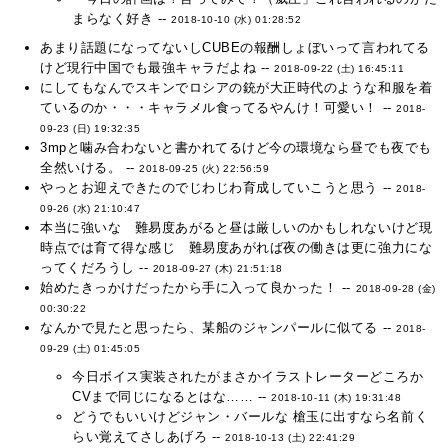
まらなく好き --
2018-10-10 (水) 01:28:52
あまり話題になってないしCUBEの報酬しょぼいって言われてる
けど現行中国でも最強キャラだよね --
2018-09-22 (土) 16:45:11
にしてもなんでスキンでロシアの銃が大正時代のような和服を着
ているのか・・・キャラメル食ってるやんけ！可愛い！ --
2018-
09-23 (日) 19:32:35
3mpと噛み合わないと書かれてるけど今の環境なら昼でも夜でも
全然いける。 --
2018-09-25 (火) 22:56:59
やっとお迎えできたのでじわじわ育成していこうと思う --
2018-
09-26 (水) 21:10:47
本当に強いな 難易度あがると昼は厳しいのかもしれないけど現
時点では育て得な感じ 難易度あがれば夜の働きは更に強力にな
ってくだろうし --
2018-09-27 (木) 21:51:18
始めたきっかけだったから手に入って良かった！ --
2018-09-28 (金)
00:30:22
なんかで見たと思ったら、某船のジャンパールに似てる --
2018-
09-29 (土) 01:45:05
今日ボイス実装されたがまさかイラストレーターどころか
CVまで同じになるとはな…… --
2018-10-11 (木) 19:31:48
どうでもいいけどジャン・バールな 槍玉に出すなら名前く
らい覚えてさしあげろ --
2018-10-13 (土) 22:41:29