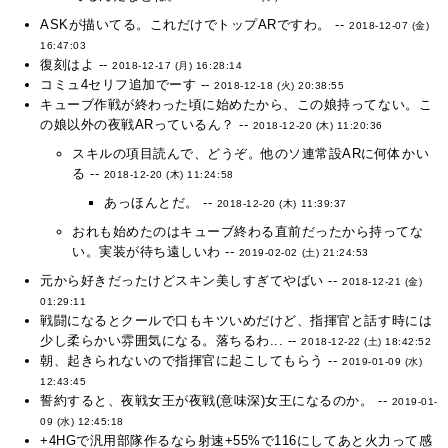
ASKが描いてる。これだけでトップARですわ。 --
2018-12-07 (金)
16:47:03
復刻はよ --
2018-12-17 (月) 16:28:14
コミュ4セリフ追加でーす --
2018-12-18 (火) 20:38:55
キューブ作戦が終わった頃に始めたから、この娘持ってない。こ
の娘以外の夜戦ARっているん？ --
2018-12-20 (木) 11:20:36
スキルの項目読んで、どうぞ。他のソ連常設ARに何体かい
る --
2018-12-20 (木) 11:24:58
あっほんとだ。 --
2018-12-20 (木) 11:39:37
おれも始めたのはキューブ終わる直前だったから持ってな
い。実装が待ち遠しいわ --
2019-02-02 (土) 21:24:53
元から好きだったけどスキン美しすぎてやばい --
2018-12-21 (金)
01:29:11
戦闘になるとクールで口もキツいめだけど、指揮官と話す時には
少し柔らかい雰囲気になる。落ちるわ... --
2018-12-22 (土) 18:42:52
朝、起きられないので指揮官に起こしてもらう --
2019-01-09 (水)
12:43:45
誓約すると、夜戦女王が夜戦(意味深)女王になるのか。 --
2019-01-
09 (水) 12:45:18
+4HGで汎用部隊作るなら射速+55%で116にしてあと火力って感