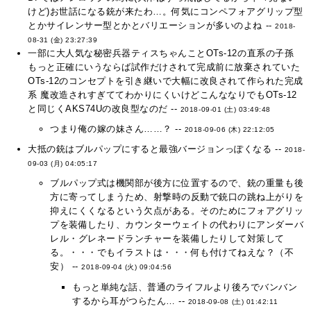
けど)お世話になる銃が来たわ…。何気にコンペフォアグリップ型
とかサイレンサー型とかとバリエーションが多いのよね --
2018-
08-31 (金) 23:27:39
一部に大人気な秘密兵器ティスちゃんことOTs-12の直系の子孫
もっと正確にいうならば試作だけされて完成前に放棄されていた
OTs-12のコンセプトを引き継いで大幅に改良されて作られた完成
系 魔改造されすぎててわかりにくいけどこんななりでもOTs-12
と同じくAKS74Uの改良型なのだ --
2018-09-01 (土) 03:49:48
つまり俺の嫁の妹さん……？ --
2018-09-06 (木) 22:12:05
大抵の銃はブルパップにすると最強バージョンっぽくなる --
2018-
09-03 (月) 04:05:17
ブルパップ式は機関部が後方に位置するので、銃の重量も後
方に寄ってしまうため、射撃時の反動で銃口の跳ね上がりを
抑えにくくなるという欠点がある。そのためにフォアグリッ
プを装備したり、カウンターウェイトの代わりにアンダーバ
レル・グレネードランチャーを装備したりして対策して
る。・・・でもイラストは・・・何も付けてねえな？（不
安） --
2018-09-04 (火) 09:04:56
もっと単純な話、普通のライフルより後ろでバンバン
するから耳がつらたん… --
2018-09-08 (土) 01:42:11