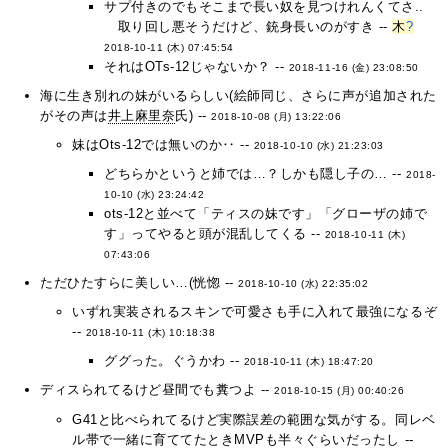
サプ付きのでもそこまで長い奴を見つけれんくてさ..
取り回し悪そうだけど、銃身長いのがすき --
木
?
2018-10-11 (木) 07:45:54
それはOTs-12じゃないか？ --
2018-11-16 (金) 23:08:50
海に生き別れの妹がいるらしい(絵師同じ、さらに声が追加された
がその声は
井上麻里奈
氏) --
2018-10-08 (月) 13:22:06
妹はOts-12では無いのか‥ --
2018-10-10 (水) 21:23:03
どちらかというと姉では…？しかも隠し子の… --
2018-
10-10 (水) 23:24:42
ots-12と並べて「ティスの妹です」「グローザの姉で
す」ってやると頭が混乱してくる --
2018-10-11 (木)
07:43:06
ただひたすらに美しい…(恍惚 --
2018-10-10 (水) 22:35:02
いずれ実装されるスキンで可愛さも手に入れて最強になるぞ
--
2018-10-11 (木) 10:18:38
ググった。ぐうかわ --
2018-10-11 (木) 18:47:20
ディスられてるけど昼間でも糞つよ --
2018-10-15 (月) 00:40:26
G41と比べられてるけど実際誤差の範囲な気がする。同レベ
ル帯で一緒に育ててたときMVPも半々ぐらいだったし --