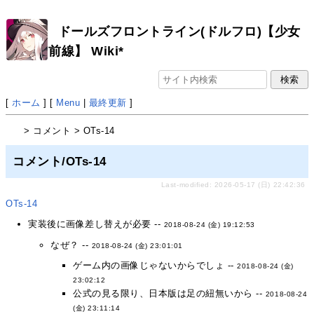
ドールズフロントライン(ドルフロ)【少女
前線】 Wiki*
[
ホーム
] [
Menu
|
最終更新
]
> コメント > OTs-14
コメント/OTs-14
Last-modified: 2026-05-17 (日) 22:42:36
OTs-14
実装後に画像差し替えが必要 --
2018-08-24 (金) 19:12:53
なぜ？ --
2018-08-24 (金) 23:01:01
ゲーム内の画像じゃないからでしょ --
2018-08-24 (金)
23:02:12
公式の見る限り、日本版は足の紐無いから --
2018-08-24
(金) 23:11:14