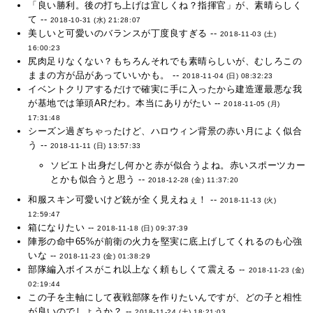
「良い勝利。後の打ち上げは宜しくね？指揮官」が、素晴らしく
て --
2018-10-31 (水) 21:28:07
美しいと可愛いのバランスが丁度良すぎる --
2018-11-03 (土)
16:00:23
尻肉足りなくない？もちろんそれでも素晴らしいが、むしろこの
ままの方が品があっていいかも。 --
2018-11-04 (日) 08:32:23
イベントクリアするだけで確実に手に入ったから建造運最悪な我
が基地では筆頭ARだわ。本当にありがたい --
2018-11-05 (月)
17:31:48
シーズン過ぎちゃったけど、ハロウィン背景の赤い月によく似合
う --
2018-11-11 (日) 13:57:33
ソビエト出身だし何かと赤が似合うよね。赤いスポーツカー
とかも似合うと思う --
2018-12-28 (金) 11:37:20
和服スキン可愛いけど銃が全く見えねぇ！ --
2018-11-13 (火)
12:59:47
箱になりたい --
2018-11-18 (日) 09:37:39
陣形の命中65%が前衛の火力を堅実に底上げしてくれるのも心強
いな --
2018-11-23 (金) 01:38:29
部隊編入ボイスがこれ以上なく頼もしくて震える --
2018-11-23 (金)
02:19:44
この子を主軸にして夜戦部隊を作りたいんですが、どの子と相性
が良いのでしょうか？ --
2018-11-24 (土) 18:21:03