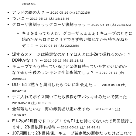
08:45:01
アラドの絵の人？ --
2019-05-16 (木) 17:22:56
ついに --
2019-05-16 (木) 18:13:46
グローザ復刻ッッッグローザ復刻ッッッ --
2019-05-16 (木) 21:41:23
キミをまってたんだ、グローザぁぁぁぁ！キューブのときに
始めたからロクにクリアできず拾い損ねてから待ちかねた
ぞ！！ --
2019-05-16 (木) 22:22:54
泥するステージは確定なのか！？ほんとに1-2eで掘れるのか！？
DD神かな！？ --
2019-05-17 (金) 15:18:42
キューブでもう持っているけど２体目持っていた方がいいのか
な？確か今後のランキング全部夜戦でしょ？ --
2019-05-17 (金)
20:55:11
DD・E1-2黙々と周回したらついに出会えた... --
2019-05-18 (土)
08:42:13
手に入れてボイス聞いてたら挨拶がアバッキオみたいで笑った --
2019-05-18 (土) 10:52:32
全然落ちないな…海の赤賀堀り思い出すわ --
2019-05-18 (土)
10:56:07
E1-2の62周目でドロップ！でもF1まだ持ってないので周回続行し
ます。2体目以降も期待 --
2019-05-18 (土) 14:49:41
107周回して2体目確保。キューブ後参戦の新参だったけどこれで