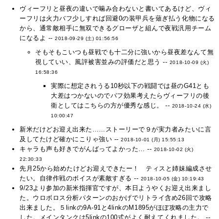
ヴィーフリと昼夜の違いで噛み合わないと書いてあるけど、ヴィ
ーフリは火力バフ少しすれば回避0の装甲兵を薙ぎ払う化物になる
から、通常敵相手に無双できるグローザと組んで夜戦汎用チーム
になるよ --
2018-09-29 (土) 01:56:56
そもそもこいつも昼戦でも十二分に強いから昼夜差なんて無
視していい、風評被害並みの評価だと思う --
2018-10-09 (火)
16:58:36
実際に想定されうる10秒以下の戦闘では昼のG41とも
大差はつかないのでバフ効果考えたらヴィーフリの後
衛としてはこちらの方が優秀な感じ。 --
2018-10-24 (水)
10:00:47
新米だけどお迎え出来た……ストーリーで９が実力者みたいに言
及してたけど確かにこりゃ強い --
2018-10-01 (月) 15:55:13
キャラも声も好きでがんばってよかった… --
2018-10-02 (火)
22:30:33
先月25から始めたけどお迎えできたー！ ティスと姉妹編成させ
たい。自律作戦のボイスが素敵すぎる --
2018-10-05 (金) 10:19:43
9/23より参加の新米指揮官ですが、本日ようやくお迎え出来まし
た。ウロボロス分析パターンのおかげでリトライ含め26回で攻略
出来ました。５linkの9A-91と4linkのM1895がほぼ攻略の主力で
した。メインタンクは5linkの100式がよく耐えてくれました。 --