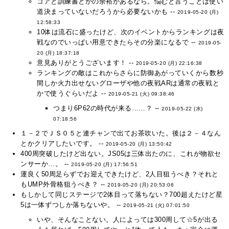
コアと訓練書とかの余裕があるなら。悩むと言うことは使い
道決まっていないだろうから必要ないかも --
2019-05-20 (月)
12:58:33
10体は流石に盛ったけど、次のイベントからランキングは夜
戦なのでいっぱい用意できたらその分楽になるで --
2019-05-
20 (月) 18:37:18
意見ありがとうございます！ --
2019-05-20 (月) 22:16:38
ランキングの敵はこれからさらに防御あがっていくから数秒
間しか火力出せないグローザや他の夜戦ARは通常の夜戦と
かで使うぐらいだよ --
2019-05-21 (火) 09:38:46
つまり6P62の時代が来る……？ --
2019-05-22 (水)
07:18:56
１－２でＪＳ０５と連チャンで出てお茶吹いた。後は２－４なん
とかクリアしたいです。 --
2019-05-20 (月) 13:50:42
400周突破したけど出ない。JS05は三体出たのに、これが物欲セ
ンサーか…。 --
2019-05-20 (月) 17:56:51
運良く50周足らずでお迎えできたけど、2人目狙うべき？それと
もUMP外骨格狙うべき？ --
2019-05-20 (月) 20:53:06
もしかして同じステージで2体目って落ちない？700超えたけど星
5は一体ずつしか落ちないや。 --
2019-05-21 (火) 07:01:50
いや、そんなことない。人によっては300周して☆5が出る