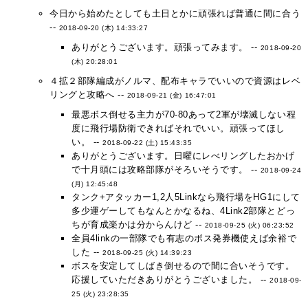
今日から始めたとしても土日とかに頑張れば普通に間に合う
--
2018-09-20 (木) 14:33:27
ありがとうございます。頑張ってみます。 --
2018-09-20
(木) 20:28:01
４拡２部隊編成がノルマ、配布キャラでいいので資源はレベ
リングと攻略へ --
2018-09-21 (金) 16:47:01
最悪ボス倒せる主力が70-80あって2軍が壊滅しない程
度に飛行場防衛できればそれでいい。頑張ってほし
い。 --
2018-09-22 (土) 15:43:35
ありがとうございます。日曜にレべリングしたおかげ
で十月頭には攻略部隊がそろいそうです。 --
2018-09-24
(月) 12:45:48
タンク+アタッカー1,2人5Linkなら飛行場をHG1にして
多少運ゲーしてもなんとかなるね、4Link2部隊とどっ
ちが育成楽かは分からんけど --
2018-09-25 (火) 06:23:52
全員4linkの一部隊でも有志のボス発券機使えば余裕で
した --
2018-09-25 (火) 14:39:23
ボスを安定してしばき倒せるので間に合いそうです。
応援していただきありがとうございました。 --
2018-09-
25 (火) 23:28:35