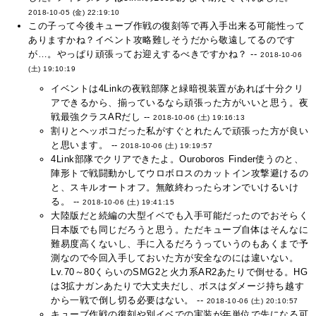
2018-10-05 (金) 22:19:10
この子って今後キューブ作戦の復刻等で再入手出来る可能性って
ありますかね？イベント攻略難しそうだから敬遠してるのです
が…。やっぱり頑張ってお迎えするべきですかね？ --
2018-10-06
(土) 19:10:19
イベントは4Linkの夜戦部隊と緑暗視装置があれば十分クリ
アできるから、揃っているなら頑張った方がいいと思う。夜
戦最強クラスARだし --
2018-10-06 (土) 19:16:13
割りとヘッポコだった私がすぐとれたんで頑張った方が良い
と思います。 --
2018-10-06 (土) 19:19:57
4Link部隊でクリアできたよ。Ouroboros Finder使うのと、
陣形トで戦闘動かしてウロボロスのカットイン攻撃避けるの
と、スキルオートオフ。無敵終わったらオンでいけるいけ
る。 --
2018-10-06 (土) 19:41:15
大陸版だと続編の大型イベでも入手可能だったのでおそらく
日本版でも同じだろうと思う。ただキューブ自体はそんなに
難易度高くないし、手に入るだろうっていうのもあくまで予
測なので今回入手しておいた方が安全なのには違いない。
Lv.70～80くらいのSMG2と火力系AR2あたりで倒せる。HG
は3拡ナガンあたりで大丈夫だし、ボスはダメージ持ち越す
から一戦で倒し切る必要はない。 --
2018-10-06 (土) 20:10:57
キューブ作戦の復刻や別イベでの実装が年単位で先になる可