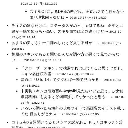
2018-10-15 (月) 22:12:35
スキルCTによるDPSの差だね。正直ボスでも行かない
限り現状困らないね --
2018-10-17 (水) 13:18:20
ティスの妹なだけに、ステータスがめっちゃ似てるね、命中と回
避が一緒でめっちゃ高い。スキル面では全然違うけど --
2018-10-
15 (月) 22:21:24
あまりの美しさに一目惚れしたけど入手不可か --
2018-10-20 (土)
10:46:19
和服のスキンがあると聞いたんだが調べ方が悪くて見つからな
い… --
2018-10-21 (日) 11:46:31
「グローザ スキン」で検索すれば出てくると思うけども。
スキン名は桜吹雪 --
2018-10-22 (月) 23:28:44
普通に「OTs-14」でググれば一瞬で見つかる --
2018-10-23
(火) 13:19:11
未実装スキンは萌娘百科やgfwiki見たらいいと思う。少女前
線資料庫にもあるけど網羅はしてなかったと思う --
2018-10-
23 (火) 13:22:41
いろいろ調べたら海外の攻略サイトで高画質のイラスト載っ
てた 皆ありがとナス --
2018-10-23 (火) 22:07:05
コミュ4の台詞聞いてるとメシマズ説がある もしくはキッチン爆
破系か --