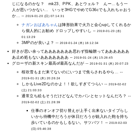
じになるのかな？ mk23、PPK、あとウェル？ んー…もう一
人が思いつかない… いっそ3HGでやめてG36cでも入れちゃおう
か… --
2019-01-20 (日) 07:14:31
ナガンおばあちゃん
は陣形効果で火力と会心upしてくれるか
ら個人的にお勧め ドロップしやすいし --
2019-01-23 (水)
01:13:29
3MPのが良いよ？ --
2019-01-24 (木) 16:12:34
好きが思い余ってあああああああ思わず指輪贈ってああああああ
あ止め処もないあああああああ --
2019-01-24 (木) 15:26:45
グローザの新スキン最高of最高なんだが --
2019-01-31 (木) 20:07:23
桜吹雪もまだ来てないのにいつまで焦らされるやら… --
2019-01-31 (木) 20:26:24
しかもLive2Dなのかよ！！欲しすぎてつらい --
2019-02-02
(土) 21:03:33
通常立ち絵もそうだけどなんでカバンとセットなんだろ？ --
2019-02-02 (土) 21:28:39
仕事のオンオフ切り替えが上手く出来ないタイプらし
いから待機中だろうが休日だろうが銃入れた鞄を持ち
歩いているのかもしるない。サツバツ！ --
2019-02-03
(日) 05:46:38