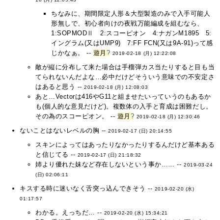
ちなみに、期間限定人形＆大型製造のみで入手可能人
形無しで、初心者向けの夜戦万能編成を組むなら、
1:SOPMODⅡ 2:スコーピオン 4:ナガンM1895 5:
イングラム(又はUMP9) 7:FF FCN(又は9A-91)って感
じかなぁ。 --
遊月
?
2019-02-18 (月) 12:22:08
敵が縦に分布して来た場合は手榴弾カス当たりすると目も当
てられないんだよな…必中だけどそういう意味での不安定さ
はあると思う --
2019-02-18 (月) 12:08:03
あと…Vectorは416やG11と組ませたいっていうのもあるか
も(個人的な意見だけど)。複数体の入手と育成は困難だし。
その為のスコーピオン。 --
遊月
?
2019-02-18 (月) 12:30:46
ないことはないレベルの胸 --
2019-02-17 (日) 20:14:55
スキンによってはあったりなかったりするんだけど基本ある
と信じてる --
2019-02-17 (日) 21:18:32
姉より優れた妹など存在しないという事か…… --
2019-03-24
(日) 02:06:11
キスする時に迷いなく舌突っ込んできそう --
2019-02-20 (水)
01:17:57
わかる。えっちだ… --
2019-02-20 (水) 15:34:21