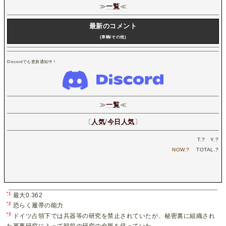
≫
一覧
≪
最新のコメント
(車輌/その他)
Discordでも更新通知中！
≫
一覧
≪
〔
人気
/
今日人気
〕
T.
?
Y.
?
NOW.
?
TOTAL.
?
*1
最大0.362
*2
恐らく履帯の能力
*3
ドイツ占領下では兵器等の研究を禁止されていたが、秘密裏に組織され
た軍事研究によって戦前の研究の命脈を保っていた。