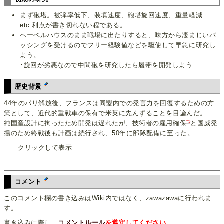
まず砲塔。被弾率低下、装填速度、砲塔旋回速度、重量軽減……
etc 利点が書き切れない程である。
ヘーベルハウスのまま戦場に出たりすると、味方から凄まじいバ
ッシングを受けるのでフリー経験値などを駆使して早急に研究し
よう。
･旋回が劣悪なので中間砲を研究したら履帯を開発しよう
歴史背景
44年のパリ解放後、フランスは同盟内での発言力を回復するための方
策として、近代的重戦車の保有で米英に先んずることを目論んだ。
*3
純国産設計に拘ったため開発は遅れたが、技術者の雇用確保
と国威発
揚のため終戦後も計画は続行され、50年に部隊配備に至った。
クリックして表示
コメント
このコメント欄の書き込みはWiki内ではなく、zawazawaに行われま
す。
書き込みに際し、
コメントルール
を遵守してください
。