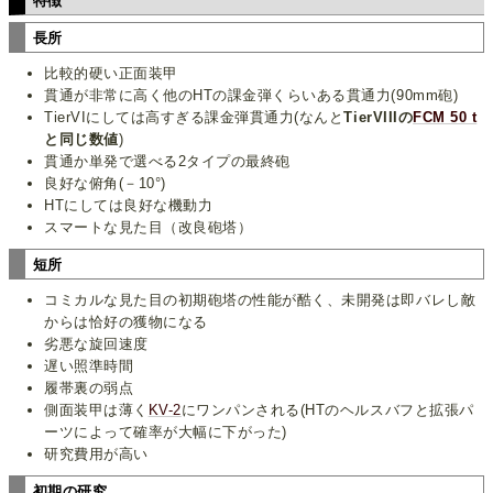
特徴
長所
比較的硬い正面装甲
貫通が非常に高く他のHTの課金弾くらいある貫通力(90mm砲)
TierVIにしては高すぎる課金弾貫通力(なんと
TierVIIIの
FCM 50 t
と同じ数値
)
貫通か単発で選べる2タイプの最終砲
良好な俯角(－10°)
HTにしては良好な機動力
スマートな見た目（改良砲塔）
短所
コミカルな見た目の初期砲塔の性能が酷く、未開発は即バレし敵
からは恰好の獲物になる
劣悪な旋回速度
遅い照準時間
履帯裏の弱点
側面装甲は薄く
KV-2
にワンパンされる(HTのヘルスバフと拡張パ
ーツによって確率が大幅に下がった)
研究費用が高い
初期の研究