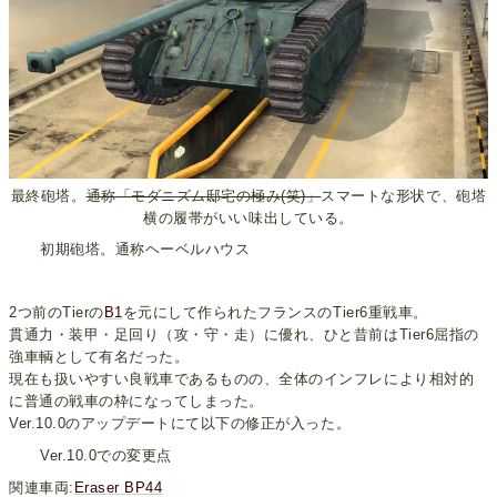
最終砲塔。
通称「モダニズム邸宅の極み(笑)」
スマートな形状で、砲塔
横の履帯がいい味出している。
初期砲塔。通称ヘーベルハウス
2つ前のTierの
B1
を元にして作られたフランスのTier6重戦車。
貫通力・装甲・足回り（攻・守・走）に優れ、ひと昔前はTier6屈指の
強車輌として有名だった。
現在も扱いやすい良戦車であるものの、全体のインフレにより相対的
に普通の戦車の枠になってしまった。
Ver.10.0のアップデートにて以下の修正が入った。
Ver.10.0での変更点
関連車両:
Eraser BP44