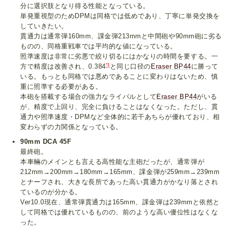
分に選択肢となり得る性能となっている。
単発重視型のためDPMは同格では低めであり、丁寧に単発交換を
していきたい。
貫通力は通常弾160mm、課金弾213mmと中間砲や90mm砲に劣る
ものの、同格重戦車では平均的な値になっている。
照準速度は非常に劣悪で絞り切るにはかなりの時間を要する。一
*1
方で精度は改善され、0.384
と同じ口径の
Eraser BP44
に勝って
いる。もっとも同格では悪めであることに変わりはないため、慎
重に照準する必要がある。
本砲を搭載する場合の強力なライバルとして
Eraser BP44
がいる
が、精度で上回り、完全に負けることはなくなった。ただし、貫
通力や照準速度・DPMなど全体的に若干あちらが優れており、相
変わらずの力関係となっている。
90mm DCA 45F
最終砲。
本車輛のメインとも言える高性能な主砲だったが、通常弾が
212mm→200mm→180mm→165mm、課金弾が259mm→239mm
とナーフされ、大きな長所であった高い貫通力がかなり落とされ
ているのが分かる。
Ver10.0現在、通常弾貫通力は165mm、課金弾は239mmと依然と
して同格では優れているものの、前のような高い優位性はなくな
った。