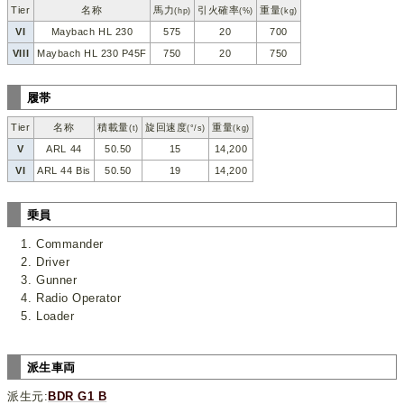
Tier
名称
馬力
引火確率
重量
(hp)
(%)
(kg)
VI
Maybach HL 230
575
20
700
VIII
Maybach HL 230 P45F
750
20
750
履帯
Tier
名称
積載量
旋回速度
重量
(t)
(°/s)
(kg)
V
ARL 44
50.50
15
14,200
VI
ARL 44 Bis
50.50
19
14,200
乗員
Commander
Driver
Gunner
Radio Operator
Loader
派生車両
派生元:
BDR G1 B