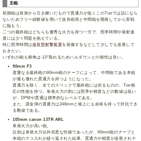
主砲
初期砲は前身から引き継いだもので貫通力が低くこのTierでは話になら
ないためフリー経験値を用いて改良砲塔と中間砲を開発してから実戦
に臨もう。
二つの最終砲はどちらも優秀な火力を持つ一方で、照準時間や発射速
度には少々問題を抱えている。
特に照準時間は
改良型射撃装置
を装備するなどして少しでも改善して
おきたい。
いずれの砲も俯角は-10°取れるためハルダウンとの相性は良い。
90mm F3
度重なる最終砲の90mm砲のナーフによって、中間砲である本砲
が最も優れた貫通力を持つようになった。
貫通力を除く、全てのスペックで最終砲には劣るものの、Tier相
応の性能を持つ。単発火力の割には照準や精度などの数値は低い
が、DPMや貫通は標準的なレベルである。
また、課金弾の貫通力は248mmと格上にも余裕を持って対抗でき
る数値である。
105mm canon 13TR ARL
単発火力が高い砲。
以前は単発火力以外劣悪な性能であったが、90mm砲のナーフと
本砲のテコ入れが繰り返された結果、貫通力や精度が改善され十