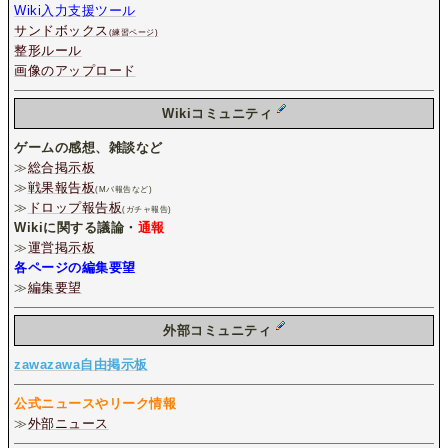
Wiki入力支援ツール
サンドボックス
(練習ページ)
整形ルール
画像のアップロード
Wikiコミュニティ
ゲームの感想、雑談など
≫
総合掲示板
≫
戦果報告板
(Mバ報告など)
≫
ドロップ報告板
(ガチャ報告)
Wikiに関する議論・
通報
≫
運営掲示板
各ページの編集要望
≫
編集要望
外部コミュニティ
zawazawa自由掲示板
公式ニュースやリーク情報
≫
外部ニュース