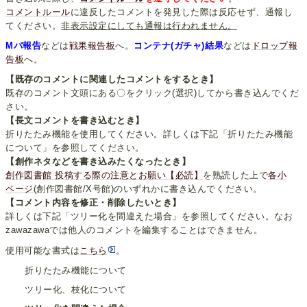
コメントルール
に違反したコメントを発見した際は反応せず、通報し
てください。
非表示設定にしても通報は行われません。
Mバ報告
などは
戦果報告板
へ。
コンテナ(ガチャ)結果
などは
ドロップ報
告板
へ。
【既存のコメントに関連したコメントをするとき】
既存のコメント文頭にある〇をクリック(選択)してから書き込んでくだ
さい。
【長文コメントを書き込むとき】
折りたたみ機能を使用してください。詳しくは下記「折りたたみ機能
について」を参照してください。
【創作ネタなどを書き込みたくなったとき】
創作図書館 投稿する際の注意とお願い【必読】
を熟読した上で
各小
ページ
(創作図書館/X号館)のいずれかに書き込んでください。
【コメント内容を修正・削除したいとき】
詳しくは下記「ツリー化を間違えた場合」を参照してください。なお
zawazawaでは他人のコメントを編集することはできません。
使用可能な書式は
こちら
。
折りたたみ機能について
ツリー化、枝化について