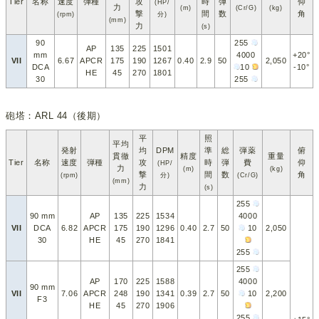
Tier
名称
速度
弾種
攻
時
弾
仰
(HP/
力
(m)
(Cr/G)
(kg)
撃
間
数
角
(rpm)
分)
(mm)
力
(s)
90
255
AP
135
225
1501
mm
4000
+20°
VII
6.67
APCR
175
190
1267
0.40
2.9
50
2,050
DCA
10
-10°
HE
45
270
1801
30
255
砲塔：ARL 44（後期）
平
照
平均
発射
均
DPM
準
総
弾薬
俯
貫徹
精度
重量
Tier
名称
速度
弾種
攻
時
弾
費
仰
(HP/
力
(m)
(kg)
撃
間
数
角
(rpm)
分)
(Cr/G)
(mm)
力
(s)
255
90 mm
AP
135
225
1534
4000
VII
DCA
6.82
APCR
175
190
1296
0.40
2.7
50
10
2,050
30
HE
45
270
1841
255
255
AP
170
225
1588
4000
90 mm
VII
7.06
APCR
248
190
1341
0.39
2.7
50
10
2,200
F3
HE
45
270
1906
255