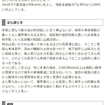
*2
Ver10.0で最高速が40km/hに向上し、地形走破能力
も95%から104%
に向上している。
立ち回り方
本家と異なり耐久値が特別低いと言う事はないが、砲塔や車体側面が
脆いうえに履帯裏の欠点を持ち、砲拡散や旋回性能も悪いため多数を
相手取ったり近距離の戦闘には滅法弱い。
弱点は多いがそれを補って余りあるほどの高貫通な砲と、そこそこ堅
固な車体装甲、高めの機動力を併せ持つので、格下相手には味方と共
に前線を張り、格上戦では火力支援に回るなど味方に合わせて立ち回
ろう。どのような状況でも単独で前線を張るようなことは絶対に避け
るべきである。
さらに詳しく言えば、特に本車の場合、口径100mm以上は側面に榴弾
が貫通するので相手の車種構成に注意を払いつつ、旋回や後退の遅さ
から敵味方の位置関係を絶えず強く意識する必要がある。
また撃ち合いにおいて、履帯裏のことを留意し常に相手との距離を取
りながら、ハルダウンや車体を細かく動かすなどのテクニックを抜か
りなく行うと良い。
総評