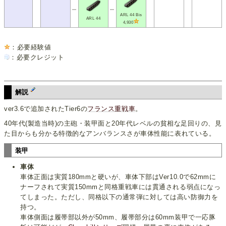
━
━
ARL 44 Bis
ARL 44
4,930
：必要経験値
：必要クレジット
解説
ver3.6で追加されたTier6の
フランス
重戦車
。
40年代(製造当時)の主砲・装甲面と20年代レベルの貧相な足回りの、見
た目からも分かる特徴的なアンバランスさが車体性能に表れている。
装甲
車体
車体正面は実質180mmと硬いが、車体下部はVer10.0で62mmに
ナーフされて実質150mmと同格重戦車には貫通される弱点になっ
てしまった。ただし、同格以下の通常弾に対しては高い防御力を
持つ。
車体側面は履帯部以外が50mm、履帯部分は60mm装甲で一応豚