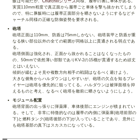
飯は可能だが、
Churchillシリーズ
同様、履帯の裏に車体がある。
実質110mm程度で真正面から履帯ごと車体を撃ち抜かれてしまう
ので、特に豚飯時には履帯正面部分を晒さないようにするなどチ
ャーチル同様の正確な防御姿勢を要求される。
砲塔
砲塔正面は110mm、防盾は75mmしかない。砲塔装甲と防盾が重
なる狭い部位以外の全ての範囲が同格以上に貫通される弱点であ
る。
砲塔側面は強化され、正面から抜かれることはなくなったもの
の、50mmで依然薄い部類でありKV-2の15榴が貫通するため頑丈
とはいえない。
傾斜が緩むよそ見や複数方向相手の戦闘はなるべく避けよう。
大きな俯角からハルダウンはしやすいが、砲塔の欠点を知るプレ
イヤーは砲塔を優先的に狙ってくる。ハルダウンは被弾面積を抑
えるものと考え、なるべく砲塔を敵前に晒さないようにしよう。
モジュール配置
砲塔背面の出っ張りに弾薬庫、車体後部にエンジンが積まれてい
る。そして、非常に特徴的なのは履帯の内側に弾薬庫(砲塔前部の
下)と燃料タンク(砲塔後部の下)が入っていることであり、意外に
も砲塔基部の真下はスカスカになっている。