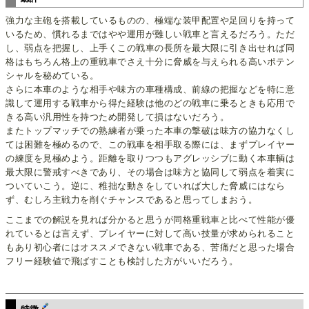
強力な主砲を搭載しているものの、極端な装甲配置や足回りを持って
いるため、慣れるまではやや運用が難しい戦車と言えるだろう。ただ
し、弱点を把握し、上手くこの戦車の長所を最大限に引き出せれば同
格はもちろん格上の重戦車でさえ十分に脅威を与えられる高いポテン
シャルを秘めている。
さらに本車のような相手や味方の車種構成、前線の把握などを特に意
識して運用する戦車から得た経験は他のどの戦車に乗るときも応用で
きる高い汎用性を持つため開発して損はないだろう。
またトップマッチでの熟練者が乗った本車の撃破は味方の協力なくし
ては困難を極めるので、この戦車を相手取る際には、まずプレイヤー
の練度を見極めよう。距離を取りつつもアグレッシブに動く本車輌は
最大限に警戒すべきであり、その場合は味方と協同して弱点を着実に
ついていこう。逆に、稚拙な動きをしていれば大した脅威にはなら
ず、むしろ主戦力を削ぐチャンスであると思ってしまおう。
ここまでの解説を見れば分かると思うが同格重戦車と比べて性能が優
れているとは言えず、プレイヤーに対して高い技量が求められること
もあり初心者にはオススメできない戦車である、苦痛だと思った場合
フリー経験値で飛ばすことも検討した方がいいだろう。