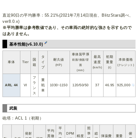
直近90日の平均勝率：55.21%(2021年7月14日現在、BlitzStars調べ、
ver8.0.x)
※平均勝率は参考数値であり、その車両の絶対的な強さを示すもので
はありません。
基本性能(v6.10.0)
車体装甲厚
タ
最高
初期
国
耐久値
本体価格
前面/側面/背
車体
Tier
イ
速度
重量
籍
(HP)
面
(クレジット)
プ
(km/h)
(t)
(mm)
フ
重
ラ
ARL 44
VI
戦
1030~1150
120/50/50
37
46.95
925,000
ン
車
ス
武装
砲塔：ACL 1（初期）
平
照
平均
発射
均
DPM
準
総
俯
貫徹
精度
弾薬費
重量