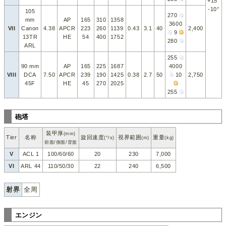
+15°
-10°
105
270
mm
AP
165
310
1358
3600
VII
Canon
4.38
APCR
223
260
1139
0.43
3.1
40
2,400
9
13TR
HE
54
400
1752
280
ARL
255
90 mm
AP
165
225
1687
4000
VIII
DCA
7.50
APCR
239
190
1425
0.38
2.7
50
10
2,750
45F
HE
45
270
2025
255
砲塔
装甲厚
(mm)
Tier
名称
旋回速度
視界範囲
重量
(°/s)
(m)
(kg)
前面/側面/背面
V
ACL 1
100/60/60
20
230
7,000
VI
ARL 44
110/50/30
22
240
6,500
射界
全周
エンジン