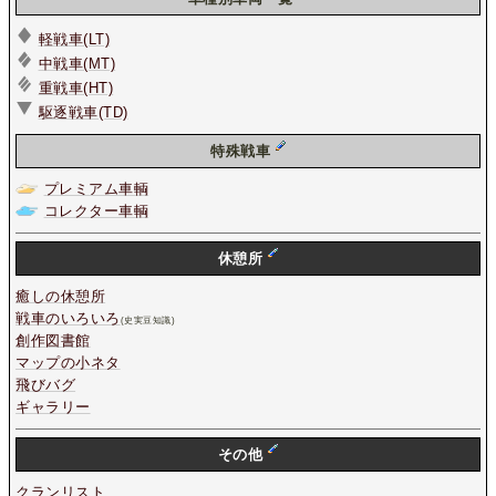
軽戦車(LT)
中戦車(MT)
重戦車(HT)
駆逐戦車(TD)
特殊戦車
プレミアム車輌
コレクター車輌
休憩所
癒しの休憩所
戦車のいろいろ
(史実豆知識)
創作図書館
マップの小ネタ
飛びバグ
ギャラリー
その他
クランリスト