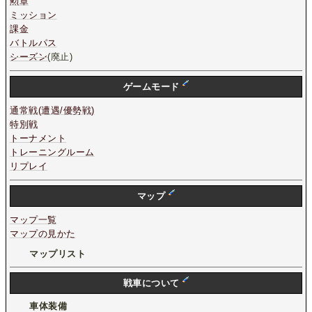
勲章
ミッション
課金
バトルパス
シーズン
(廃止)
ゲームモード
通常戦(遭遇/優勢戦)
特別戦
トーナメント
トレーニングルーム
リプレイ
マップ
マップ一覧
マップの見かた
マップリスト
戦車について
車体装備