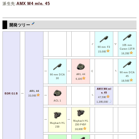
派生先:
AMX M4 mle. 45
開発ツリー
┏
┳
105 mm
90 mm F3
Canon 13TR
15,000
16,350
━
━
┫
┗
90 mm DCA
ARL 44
90 mm DCA
45
30
6,100
18,500
AMX M4 ml
ARL 44
e. 45
BDR G1 B
━
━
┗
33,000
47,590
ACL 1
1,395,000
━
━
Maybach HL
Maybach HL
230 P45F
230
18,800