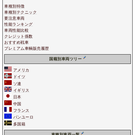
車種別特徴
車種別テクニック
要注意車両
性能ランキング
車両性能比較
クレジット係数
おすすめ戦車
プレミアム車輌販売履歴
国籍別車両ツリー
アメリカ
ドイツ
ソ連
イギリス
日本
中国
フランス
パンユーロ
多国籍
車種別車両一覧