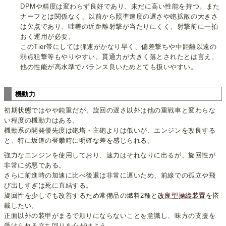
DPMや精度は変わらず良好であり、未だに高い性能を持つ。また
ナーフとは関係なく、以前から照準速度の遅さや砲拡散の大きさ
は欠点であり、咄嗟の近距離射撃が当たりにくく、射撃前に一拍
おく運用が必要。
このTier帯にしては弾速がかなり早く、偏差撃ちや中距離以遠の
弱点狙撃等もやりやすい。貫通力が大きく落とされたとは言え、
他の性能が高水準でバランス良いためとても扱いやすい。
機動力
初期状態ではやや鈍重だが、旋回の遅さ以外は他の重戦車と変わらな
い程度の機動力はある。
機動系の開発優先度は砲塔・主砲よりは低いが、エンジンを改良する
と、特に坂道の登攀時に明確な差を感じられる。
強力なエンジンを使用しており、速力はそれなりに出るが、旋回性が
非常に劣悪である。
さらに前進時の加速に比べ後退は非常に遅いため、前線での孤立や飛
び出しすぎは死に直結する。
旋回性を少しでも改善するため常備品の燃料2種と
改良型操縦装置
を搭
載したい。
正面以外の装甲がまるで頼りにならないことを意識し、味方の支援を
受けられる立ち回りを心がけよう。