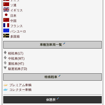
ソ連
イギリス
日本
中国
フランス
パンユーロ
多国籍
車種別車両一覧
軽戦車(LT)
中戦車(MT)
重戦車(HT)
駆逐戦車(TD)
特殊戦車
プレミアム車輌
コレクター車輌
休憩所