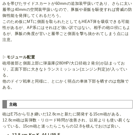
みを帯びたサイドスカートが60mmの追加装甲扱いであり、さらに太い
履帯は40mmの空間装甲扱いなので、豚飯や昼飯を駆使すれば脅威の防
御性能を発揮してくれるだろう。
このため仮にMTに側面を取られたとしてもHEAT弾を吸収できる可能
性があるが、AP系にはそれほど強い訳ではない。相手の砲ロ径にもよ
るが、豚飯の角度が甘いと履帯ごと側面を撃ち抜かれてしまう点には
注意。
▷
モジュール配置
砲塔後部と側面上部に弾薬庫(280HP/大口径砲２発分)が詰まってお
り、正面下部に大きなトランスミッション(エンジン判定)が入ってい
る。
他のドイツ戦車と同様に、とにかく弱点の車体下部を晒すのは危険で
ある。
主砲
砲はE75から引き継いだ12.8cmと新たに開発する15cm砲がある。
12.8cm砲は装弾数・リロード時問が改善され、以前よりも使い易くな
っている。15cm砲と迷ったらこちらの12.8を積んでおけば良い。
12.8 cm Kw.K. 44 L/55 E