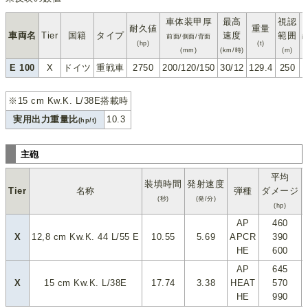
車体装甲厚
最高
視認
耐久値
重量
車両名
Tier
国籍
タイプ
速度
範囲
前面/側面/背面
静
(hp)
(t)
(mm)
(km/時)
(m)
E 100
X
ドイツ
重戦車
2750
200/120/150
30/12
129.4
250
5
※15 cm Kw.K. L/38E搭載時
実用出力重量比
10.3
(hp/t)
主砲
平均
装填時間
発射速度
Tier
名称
弾種
ダメージ
(秒)
(発/分)
(hp)
AP
460
X
12,8 cm Kw.K. 44 L/55 E
10.55
5.69
APCR
390
HE
600
AP
645
X
15 cm Kw.K. L/38E
17.74
3.38
HEAT
570
HE
990