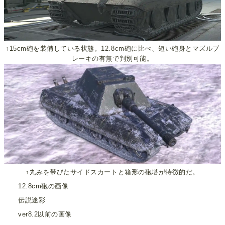
↑15cm砲を装備している状態。12.8cm砲に比べ、短い砲身とマズルブ
レーキの有無で判別可能。
↑丸みを帯びたサイドスカートと箱形の砲塔が特徴的だ。
12.8cm砲の画像
伝説迷彩
ver8.2以前の画像