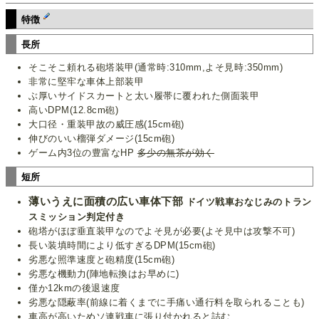
特徴
長所
そこそこ頼れる砲塔装甲(通常時:310mm,よそ見時:350mm)
非常に堅牢な車体上部装甲
ぶ厚いサイドスカートと太い履帯に覆われた側面装甲
高いDPM(12.8cm砲)
大口径・重装甲故の威圧感(15cm砲)
伸びのいい榴弾ダメージ(15cm砲)
ゲーム内3位の豊富なHP
多少の無茶が効く
短所
薄いうえに面積の広い車体下部
ドイツ戦車おなじみのトラン
スミッション判定付き
砲塔がほぼ垂直装甲なのでよそ見が必要(よそ見中は攻撃不可)
長い装填時間により低すぎるDPM(15cm砲)
劣悪な照準速度と砲精度(15cm砲)
劣悪な機動力(陣地転換はお早めに)
僅か12kmの後退速度
劣悪な隠蔽率(前線に着くまでに手痛い通行料を取られることも)
車高が高いためソ連戦車に張り付かれると詰む