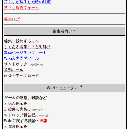
荒らしが発生した時の対応
荒らし報告フォーム
編集ログ
編集者向け
編集・投稿する方へ
よくある編集ミスと対処法
車両ページテンプレート
Wiki入力支援ツール
サンドボックス
(練習ページ)
整形ルール
画像のアップロード
Wikiコミュニティ
ゲームの感想、雑談など
≫
総合掲示板
≫
戦果報告板
(Mバ報告など)
≫
ドロップ報告板
(ガチャ報告)
Wikiに関する議論・
通報
≫
運営掲示板