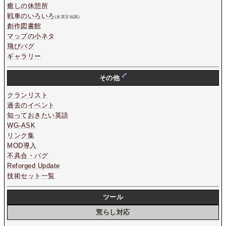
癒しの休憩所
戦車のいろいろ
(史実豆知識)
創作図書館
マップの小ネタ
飛びバグ
ギャラリー
その他
クランリスト
過去のイベント
知っておきたい英語
WG-ASK
リンク集
MOD導入
不具合・バグ
Reforged Update
技術セット一覧
ツール
荒らし対応