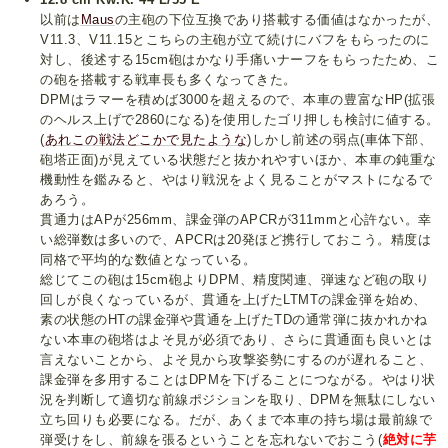
以前は
Maus
の主砲の下位互換であり搭載する価値はなかったが、
V11.3、V11.15とこちらの主砲が立て続けにバフをもらったのに
対し、後述する15cm砲はかなり手痛いナーフをもらったため、こ
の砲を搭載する戦車長も多くなってきた。
DPMはラマーを積めば3000を超えるので、本車の豊富なHP(拡張
のヘルス上げで2860になる)を使用したゴリ押しも検討に値する。
(
あれこの戦法どこかで見たような
)しかし前述の弱点(車体下部、
砲塔正面)が見えている状態だと抜かれやすいほか、本車の鈍重な
機動性を鑑みると、やはり戦況をよく見ることがマストになるで
あろう。
貫通力はAPが256mm、課金弾のAPCRが311mmと心許ない。幸
い総弾数は多いので、APCRは20発ほど携行しておこう。精度は
同格で平均的な数値となっている。
総じてこの砲は15cm砲よりDPM、精度関連、弾速など砲の取り
回しが良くなっているが、貫通を上げたLTMTの課金弾を始め、
素の状態のHTの課金弾や貫通を上げたTDの通常弾に抜かれかね
ない本車の砲塔はよそ見が必須であり、さらに貫通面も良いとは
言えないことから、よそ見から攻撃姿勢にするのが遅れること、
課金弾を多用することはDPMを下げることにつながる。やはり状
況を判断して適切な前線ポジションを取り、DPMを無駄にしない
立ち回りも必要になる。だが、あくまで本車の持ち場は最前線で
弾受けをし、前線を張るということを忘れないでおこう(
絶対に芋