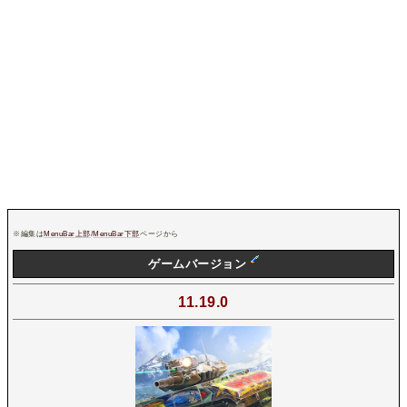
※編集は
MenuBar上部
/
MenuBar下部
ページから
ゲームバージョン
11.19.0