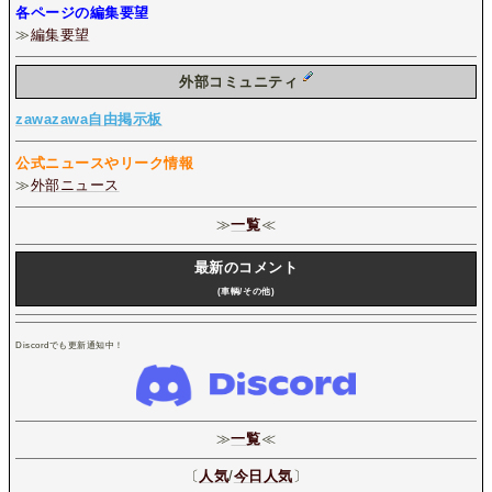
各ページの編集要望
≫
編集要望
外部コミュニティ
zawazawa自由掲示板
公式ニュースやリーク情報
≫
外部ニュース
≫
一覧
≪
最新のコメント
(車輌/その他)
Discordでも更新通知中！
≫
一覧
≪
〔
人気
/
今日人気
〕