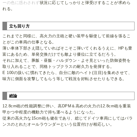
ーの色に惑わされず
状況に応じてしっかりと弾受けすることが求めら
れる。
立ち回り方
これまでと同様に、高火力の主砲と硬い装甲を駆使して前線を張るこ
とがこの車両の仕事となる。
薄い車体下部さえ隠していればそこそこ弾いてくれるうえに、HPも豊
富にあるため、単発交換だけでも敵より優位に立てるだろう。
それに加えて、豚飯・昼飯・ハルダウン・よそ見といった防御姿勢を
取り入れることで、同格トップクラスの耐久力を発揮する。
E 100の扱いに慣れてきたら、自分に敵のヘイト(注目)を集めさせて、
味方に側面を攻撃してもらう等して戦況を好転させたりもできる。
総論
12.8cm砲の性能調整に伴い、高DPM＆高めの火力の12.8cm砲を重装
甲かつ中程度の機動力で持ち運べるようになった。
従来の高火力な15cm砲も健在であり、総じてドイツ車両にしてはバラ
ンスのとれたオールラウンダーという位置付けが相応しい。