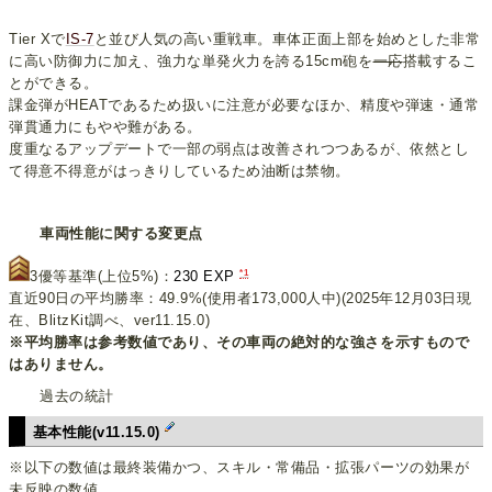
Tier Xで
IS-7
と並び人気の高い重戦車。車体正面上部を始めとした非常
に高い防御力に加え、強力な単発火力を誇る15cm砲を
一応
搭載するこ
とができる。
課金弾がHEATであるため扱いに注意が必要なほか、精度や弾速・通常
弾貫通力にもやや難がある。
度重なるアップデートで一部の弱点は改善されつつあるが、依然とし
て得意不得意がはっきりしているため油断は禁物。
車両性能に関する変更点
*1
3優等基準(上位5%)：
230 EXP
直近90日の平均勝率：49.9%(使用者173,000人中)(2025年12月03日現
在、BlitzKit調べ、ver11.15.0)
※平均勝率は参考数値であり、その車両の絶対的な強さを示すもので
はありません。
過去の統計
基本性能(v11.15.0)
※以下の数値は最終装備かつ、スキル・常備品・拡張パーツの効果が
未反映の数値