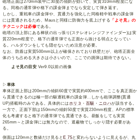
砲塔正面は270mm装甲に30度の傾斜が効いて、実質310mm程度にな
る。同格の通常弾や格下の課金弾までなら安定して弾き返す。
しかし、重戦車の課金弾や、貫通力を強化した同格軽中戦車の課金弾
には貫通されるため、Mausと同様に防御力を底上げする
「よそ見」の
テクニックは必修
である。
砲塔の頂上部にある棒状の出っ張り(ステレオレンジファインダー)は実
質220mm程度で、格下の通常弾でも正面から抜ける弱点となってい
る。ハルダウンをしても隠せないため注意が必要。
なお、防盾は実質500mm以上が確保されており鉄壁だが、砲塔正面全
体のうち占める大きさは小さいので、ここでの跳弾は期待できない。
よそ見の目安
Ver9.0以前の画像
▷
車体
車体正面上部は200mmの傾斜60度で実質約400mmで、ここを真正面か
ら貫通できるのは極一部の駆逐戦車の課金弾…しかも砲弾調整(貫通
UP)搭載時のみである。具体的には
ホリ３
・
百駆
・
ニロハ
が該当する。
一方で、正面下部は150mmの傾斜50度で実質230mm程度、APの標準
化も考慮すると格下の通常弾でも貫通できる。昼飯をしても実質
265mm～と課金弾には無力なので、遮蔽物でしっかり隠す必要があ
る。
側面は120mmと数値だけ見ると
E 75
と変わらないように見えるが、丸