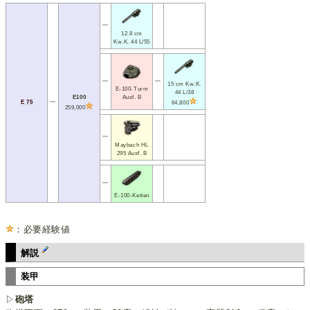
━
12.8 cm
Kw.K. 44 L/55
━
━
15 cm Kw.K.
E-100-Turm
44 L/38
E100
Ausf. B
E 75
━
64,800
259,000
━
Maybach HL
295 Ausf. B
━
E-100-Ketten
：必要経験値
解説
装甲
▷
砲塔