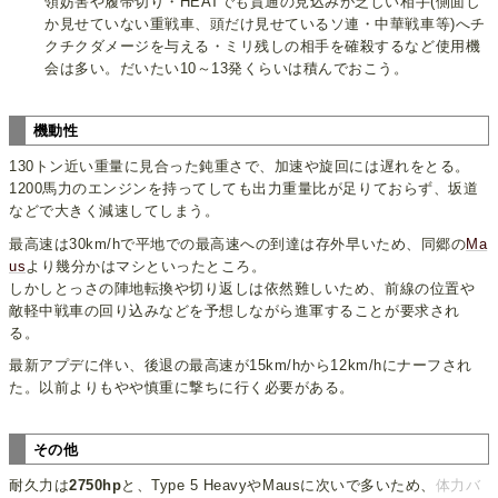
領妨害や履帯切り・HEATでも貫通の見込みが乏しい相手(側面し
か見せていない重戦車、頭だけ見せているソ連・中華戦車等)へチ
クチクダメージを与える・ミリ残しの相手を確殺するなど使用機
会は多い。だいたい10～13発くらいは積んでおこう。
機動性
130トン近い重量に見合った鈍重さで、加速や旋回には遅れをとる。
1200馬力のエンジンを持ってしても出力重量比が足りておらず、坂道
などで大きく減速してしまう。
最高速は30km/hで平地での最高速への到達は存外早いため、同郷の
Ma
us
より幾分かはマシといったところ。
しかしとっさの陣地転換や切り返しは依然難しいため、前線の位置や
敵軽中戦車の回り込みなどを予想しながら進軍することが要求され
る。
最新アプデに伴い、後退の最高速が15km/hから12km/hにナーフされ
た。以前よりもやや慎重に撃ちに行く必要がある。
その他
耐久力は
2750hp
と、Type 5 HeavyやMausに次いで多いため、
体力バ