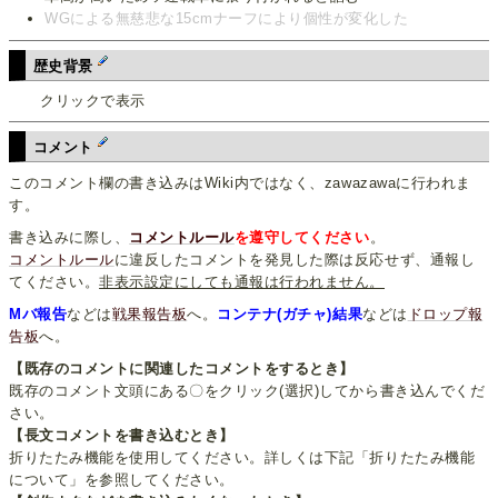
WGによる無慈悲な15cmナーフにより個性が変化した
歴史背景
クリックで表示
コメント
このコメント欄の書き込みはWiki内ではなく、zawazawaに行われま
す。
書き込みに際し、
コメントルール
を遵守してください
。
コメントルール
に違反したコメントを発見した際は反応せず、通報し
てください。
非表示設定にしても通報は行われません。
Mバ報告
などは
戦果報告板
へ。
コンテナ(ガチャ)結果
などは
ドロップ報
告板
へ。
【既存のコメントに関連したコメントをするとき】
既存のコメント文頭にある〇をクリック(選択)してから書き込んでくだ
さい。
【長文コメントを書き込むとき】
折りたたみ機能を使用してください。詳しくは下記「折りたたみ機能
について」を参照してください。