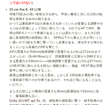
ってはいけない
)。
15 cm Kw.K. 44 L/38
同格TD並みの高い単発火力を持ち、甲高い轟音と共に大口径の砲
弾を発射する
ロマン
砲である。
かつては重戦車中1位の単発火力を誇っていたが度重なる調整や
ラ
イ
バル
の登場によって3位に落ちている。それでもAPで645、榴
弾は990ダメージで脅威であることには変わりない。また大口径
故に装填時間が絶望的に長く、DPMは下から数えた方が早いくら
い悪いので1発を大事に撃っていく必要がある。弾を外すか弾かれ
るくらいなら高威力のHEを撃とう。
APの貫通力が254mm(砲弾調整で貫通力を上げれば271mm)まで
上がったが、
IS-4
やMausなど、同格重戦車と正面から対峙すると
きは貫通力が334mm
33－4
(砲弾調整で貫通力を上げれば377mm)
のHEAT弾に頼らざるを得ない場面が多い。無論、HEAT弾は空間
装甲に弱いので用心すること。
精度は他重戦車と比べると悪め。しかしE 100自体が重戦車であ
り最前線で戦うのが仕事であるので、それほど気になることはな
いだろう。
また大口径により榴弾の貫通力も85mm(貫通強化で92mm)と高
く、爆風範囲も広い。
Grille 15
や
WT auf Pz. IV
、軽戦車の側背面に撃つ・相手戦車の占