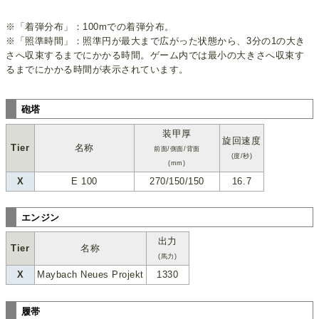
※「着弾分布」：100mでの着弾分布。
※「照準時間」：照準円が最大まで広がった状態から、3分の1の大き
さへ収束するまでにかかる時間。ゲーム内では最小の大きさへ収束す
るまでにかかる時間が表示されています。
砲塔
装甲厚
旋回速度
Tier
名称
前面/側面/背面
(度/秒)
(mm)
X
E 100
270/150/150
16.7
エンジン
出力
Tier
名称
(馬力)
X
Maybach Neues Projekt
1330
履帯