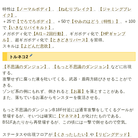
特性は
【ノーマルボディ】
、
【ねむりブレイク】
、
【ジャミングブレ
イク】
。
＋25で
【でろでろボディ】
、＋50で
【やみのはどう（特性）】
、＋100
で
【いきなりバイキルト】
。
メガボディ化で
【AI1～2回行動】
、ギガボディ化で
【HPギャンブ
ル】
、超ギガボディ化で
【ときどきリバース】
を習得。
スキルは
【よどんだ息吹】
。
トルネコ2
【不思議のダンジョン】
、
【もっと不思議のダンジョン】
などに出現
する。
攻撃せずに腐った液を吐いてくる。武器・盾両方錆びさせることがで
きる。
ゾンビ系の例にもれず、倒されると
【お墓】
を落とすことがある。
また、落ちているお墓からモンスターを復活させる。
もっと不思議のダンジョンB18F付近には通常攻撃をしてくるグールが
登場するが、そいつは確実に
【マネマネ】
が化けたものである。
B51Fあたりから再登場するが、この頃には一撃で倒せるので空気。
ステータスや出現フロアが
【くさったしたい】
や
【リビングデッド】