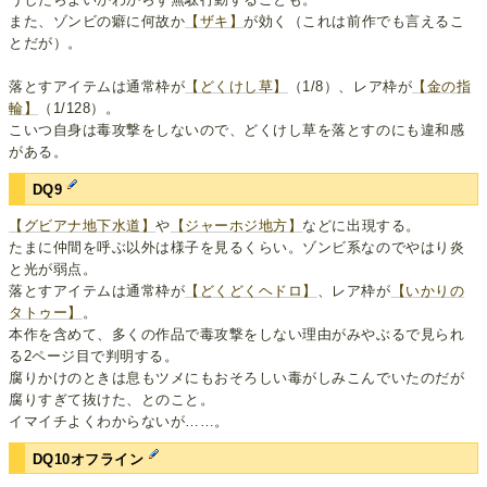
また、ゾンビの癖に何故か
【ザキ】
が効く（これは前作でも言えるこ
とだが）。
落とすアイテムは通常枠が
【どくけし草】
（1/8）、レア枠が
【金の指
輪】
（1/128）。
こいつ自身は毒攻撃をしないので、どくけし草を落とすのにも違和感
がある。
DQ9
【グビアナ地下水道】
や
【ジャーホジ地方】
などに出現する。
たまに仲間を呼ぶ以外は様子を見るくらい。ゾンビ系なのでやはり炎
と光が弱点。
落とすアイテムは通常枠が
【どくどくヘドロ】
、レア枠が
【いかりの
タトゥー】
。
本作を含めて、多くの作品で毒攻撃をしない理由がみやぶるで見られ
る2ページ目で判明する。
腐りかけのときは息もツメにもおそろしい毒がしみこんでいたのだが
腐りすぎて抜けた、とのこと。
イマイチよくわからないが……。
DQ10オフライン