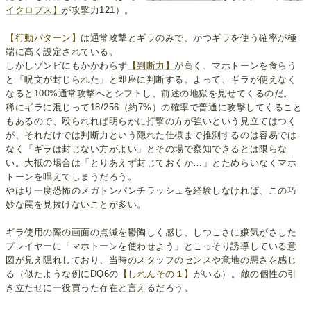
イクロプス】
が攻撃力121）。
【行動パターン】
は通常攻撃とギラのみで、かつギラを使う確率が極
端に高く設定されている。
しかしゾンビにもかかわらず
【判断力】
が高く、マホトーンを食らう
と「呪文が封じられた」と即座に判断する。よって、ギラが使えなく
なると100%通常攻撃へとシフトし、前述の地獄を見せてくるのだ。
稀にギラに混じって18/256（約7%）の確率で普通に攻撃してくること
もあるので、殴られれば明らかに打撃の方が強いという見立てはつく
が、それだけでは判断力という隠れた仕様まで推測するのは容易では
なく「ギラは封じない方がよい」とその場で察知できるとは限らな
い。大抵の場合は「とりあえず封じておくか…」とためらいなくマホ
トーンを唱えてしまうだろう。
やはり一度恐怖のメガトンパンチラッシュを経験しなければ、この巧
妙な罠を見抜けないことが多い。
ギラ使用の際の画面の点滅を鬱陶しく感じ、しつこさに嫌気がさした
プレイヤーに「マホトーンを使わせよう」とこっそり誘導している意
図が見え隠れしており、当時のスタッフのセンスや意地の悪さを感じ
る（似たような例にDQ6の
【しれんその１】
がいる）。敵の個性の引
き立たせに一役買った存在と言えるだろう。