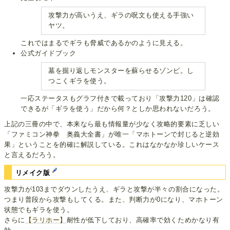
攻撃力が高いうえ、ギラの呪文も使える手強い
ヤツ。
これではまるでギラも脅威であるかのように見える。
公式ガイドブック
墓を掘り返しモンスターを蘇らせるゾンビ。し
つこくギラを使う。
一応ステータスもグラフ付きで載っており「攻撃力120」は確認
できるが「ギラを使う」だから何？としか思われないだろう。
上記の三冊の中で、本来なら最も情報量が少なく攻略的要素に乏しい
「ファミコン神拳 奥義大全書」が唯一「マホトーンで封じると逆効
果」ということを的確に解説している。これはなかなか珍しいケース
と言えるだろう。
リメイク版
攻撃力が103までダウンしたうえ、ギラと攻撃が半々の割合になった。
つまり普段から攻撃もしてくる。また、判断力が0になり、マホトーン
状態でもギラを使う。
さらに
【ラリホー】
耐性が低下しており、高確率で効くためかなり有