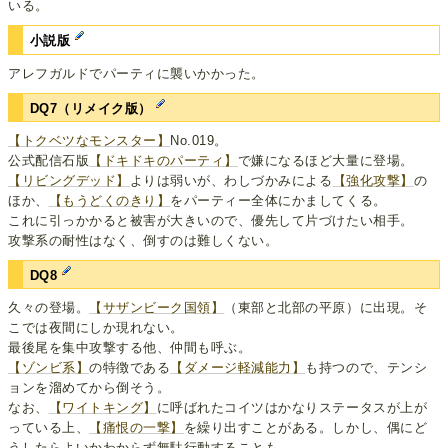
いる。
小説版
アレフガルドでパーティに襲いかかった。
DQ7（リメイク版）
【トクベツなモンスター】
No.019。
公式配信石版
【ドキドキのパーティ】
で嫌になるほど大量に登場。
【リビングデッド】
よりは弱いが、わしづかみによる
【強化攻撃】
の
ほか、
【もうどくのきり】
をパーティー全体にかましてくる。
これに引っかかると被害が大きいので、優先して片づけたい相手。
攻撃系の耐性はなく、倒すのは難しくない。
DQ8
久々の登場。
【サザンビーク国領】
（東部と北部の平原）に出現。そ
こでは夜間にしか現れない。
最後尾を集中攻撃する他、仲間も呼ぶ。
【ゾンビ系】
の特徴である
【ダメージ軽減能力】
も持つので、テンシ
ョンを溜めてから倒そう。
なお、
【ワイトキング】
に呼ばれたコイツはかなりステータスが上が
っている上、
【痛恨の一撃】
を繰り出すことがある。しかし、偶にど
うしたらよいかわからず無駄行動することも。