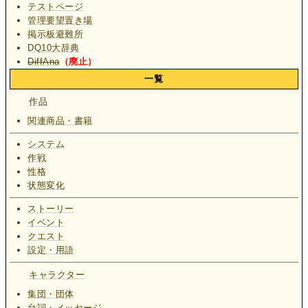
テストページ
管理要望置き場
掲示板避難所
DQ10大辞典
DiffAna
（廃止）
一覧
作品
関連商品・書籍
システム
作戦
性格
状態変化
ストーリー
イベント
クエスト
設定・用語
キャラクター
集団・団体
台詞・メッセージ