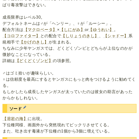
ぱり毒攻撃はできない。
成長限界はレベル30。
デフォルトネームは♂が「ヘンリー」、♀が「ルーシー」。
配合方法は
【マクロベータ】
×
【しにがみ】
or
【ゆうれい】
。
【コロファイター】
との配合で
【しりょうのきし】
、
【シャドー】
系
統相手で
【かげのきし】
が生まれる。
ちなみに少年ヤンガスでは、どくどくゾンビとどちらが上位なのかが
微妙なことになっている。
詳細は
【どくどくゾンビ】
の項参照。
♂はゴミ拾いが趣味らしい。
♀は信頼度を最高にするとヤンガスにもっと肉をつけるように勧めてく
る。
もしかしたら成長したヤンガスが太っていたのは彼女の助言があった
からかもしれない。
ソード
【溶岩の海】
に出現。
下位種同様、画面外から突然現れてビックリさせてくる。
また、吐き出す毒液が下位種の1個から3個に増えている。