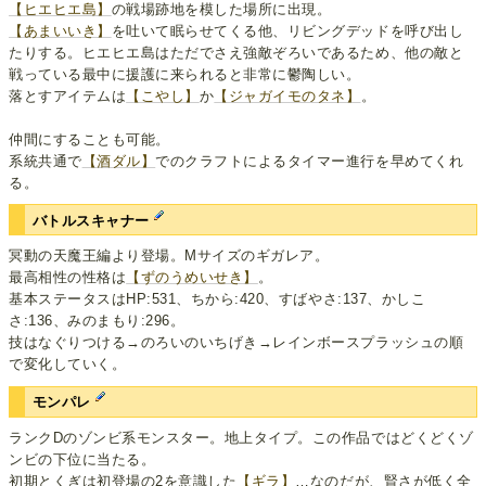
【ヒエヒエ島】
の戦場跡地を模した場所に出現。
【あまいいき】
を吐いて眠らせてくる他、リビングデッドを呼び出し
たりする。ヒエヒエ島はただでさえ強敵ぞろいであるため、他の敵と
戦っている最中に援護に来られると非常に鬱陶しい。
落とすアイテムは
【こやし】
か
【ジャガイモのタネ】
。
仲間にすることも可能。
系統共通で
【酒ダル】
でのクラフトによるタイマー進行を早めてくれ
る。
バトルスキャナー
冥動の天魔王編より登場。Mサイズのギガレア。
最高相性の性格は
【ずのうめいせき】
。
基本ステータスはHP:531、ちから:420、すばやさ:137、かしこ
さ:136、みのまもり:296。
技はなぐりつける→のろいのいちげき→レインボースプラッシュの順
で変化していく。
モンパレ
ランクDのゾンビ系モンスター。地上タイプ。この作品ではどくどくゾ
ンビの下位に当たる。
初期とくぎは初登場の2を意識した
【ギラ】
…なのだが、賢さが低く全