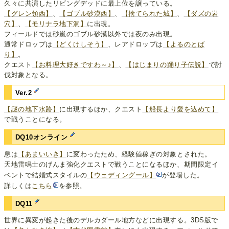
久々に共演したリビングデッドに最上位を譲っている。
【グレン領西】
、
【ゴブル砂漠西】
、
【捨てられた城】
、
【ダズの岩
穴】
、
【モリナラ地下洞】
に出現。
フィールドでは砂嵐のゴブル砂漠以外では夜のみ出現。
通常ドロップは
【どくけしそう】
、レアドロップは
【よるのとば
り】
。
クエスト
【お料理大好きですわ～♪】
、
【はじまりの踊り子伝説】
で討
伐対象となる。
Ver.2
【謎の地下水路】
に出現するほか、クエスト
【船長より愛を込めて】
で戦うことになる。
DQ10オンライン
息は
【あまいいき】
に変わったため、経験値稼ぎの対象とされた。
天地雷鳴士のげんま強化クエストで戦うことになるほか、期間限定イ
ベントで結婚式スタイルの
【ウェディングール】
が登場した。
詳しくは
こちら
を参照。
DQ11
世界に異変が起きた後のデルカダール地方などに出現する。3DS版で