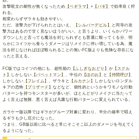
効。
攻撃呪文の耐性が無くなったため
【ベギラマ】
+
【バギ】
で効率良く狩
れる。
相変わらずザラキも効きやすい。
ただ、攻撃力が下げられたとはいえ、
【シルバーデビル】
と同等の攻
撃力はあるので甘く見ないほうがいい。と言うより、いくらかパワー
ダウンしたと言っても魔法を封じられずとも普通に殴ってくる分、明
らかにコイツから食らうダメージはリメイクに伴い増している為、魔
法を封じなければほぼ殴られることの無いFC版よりも危険な存在にな
ったと言える。
FC版ではコイツの他にも、超性能の
【ふしぎなおどり】
か
【スクル
ト】
しかしない
【パペットマン】
、中位の
【ほのお】
と
【仲間呼び】
しかしない
【フレイム】
、ザラキと
【ルカナン】
しかしないロンダル
キアの恐怖
【ブリザード】
などなど、個性的というかキワモノな行動
パターンを持つモンスターが多いが、ほとんどがリメイクに当たって
よく言えば無難、悪く言えば凡庸な行動パターンに変えられている。
ガラケー版以降ではギラがグループ対象に変わり、半分の確率で唱え
るギラも少し厄介になった。
つまり、GB版以前に比べると常にそこそこ以上のダメージを与えてく
るようになった。