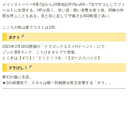
メインストーリー9章7話から10章6話(平均Lv69～73)でザコとしてフィ
ールドに出現する。HPが高く、甘い息・呪い攻撃を使う他、同種の仲
間を呼ぶこともある。見た目に反して守備力も650程度と高い。
こころの色は黄でコストは105。
タクト
2021年2月18日開催の「ドラゴンクエストIIイベント」にて、
ゾンビ系Bランク、こうげきタイプで登場。
とくぎは
【ギラ】
/「どくどくづき」/
【ダークスパイク】
ドラけし！
夢幻の森に生息。
★2の緑属性で、スキルは横一列範囲を呪文攻撃する「ギラ」。