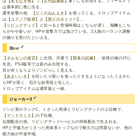
は
【名もなき地】
（
【古代図書館】
東）にも出現する。フィールドで
は基本的に夜に出る。
通常攻撃の他、
【どくのねんえき】
を使ってくる。ドロップアイテム
は
【ユグノア銀貨】
と
【怒りのタトゥー】
。
【リビングデッド】
と比べると登場時期はこちらが遅く、報酬もこち
らがやや多いが、HPや攻撃力では負けている。2人旅のバランス調整
の煽りを受けたといえる。
強ver
【ネルセンの迷宮】
に出現。共通で
【賢者の試練】
・追憶の城の1Fに
生息。PS4版等では昼のみ出現する。
目が赤くなりよりゾンビらしく見える。
【あまいいき】
を吐いたり呪いを使ったりするようになったうえやた
らHPが高く、厄介な妨害役と化した。
ドロップアイテムは通常版と一緒。
ジョーカー3
ゾンビ系のランクC。くさった死体とリビングデッドの上位種で、
【マッドスミス】
の下位種。
位階配合の他、リビングデッド×べビルの特殊配合で生まれる。
HPと守備力がくさった死体系トップなので耐久力は問題ないが、他の
能力値が中途半端。