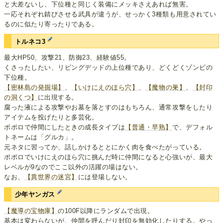
と大差ないし、下位種と同じく装備にメッキさえあれば無害。
一応それぞれ錆びさせる武具が違うが、せっかく3種類も用意されてい
るのに似たり寄ったりである。
トルネコ3
最大HP50、攻撃21、防御23、経験値55。
くさったしたい、リビングデッドの上位種であり、どくどくゾンビの
下位種。
【密林島の発掘場】
、
【いけにえのほら穴】
、
【魔物の巣】
、
【封印
の洞くつ】
に出現する。
腐った液による攻撃やお墓を落とすのはもちろん、通常攻撃をしたり
アイテムを投げたりと多芸化。
ポポロで仲間にしたときの成長タイプは
【普通・早熟】
で、デフォル
トネームは「グルカ」。
元ネタに習ってか、話しかけるととにかく肉を食べたがっている。
ポポロでいけにえのほら穴に挑んだ時に仲間になると心強いが、最大
レベルが9なのでここ以外の活躍の場はない。
なお、
【異世界の迷宮】
には登場しない。
少年ヤンガス
【魔導の宝物庫】
の100F以降にランダムで出現。
基本は変わらないが、仲間を呼んだり封印を無効化したりする。やっ