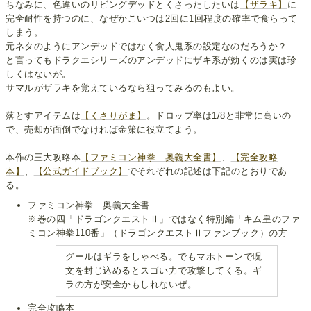
ちなみに、色違いのリビングデッドとくさったしたいは
【ザラキ】
に
完全耐性を持つのに、なぜかこいつは2回に1回程度の確率で食らって
しまう。
元ネタのようにアンデッドではなく食人鬼系の設定なのだろうか？…
と言ってもドラクエシリーズのアンデッドにザキ系が効くのは実は珍
しくはないが。
サマルがザラキを覚えているなら狙ってみるのもよい。
落とすアイテムは
【くさりがま】
。ドロップ率は1/8と非常に高いの
で、売却が面倒でなければ金策に役立てよう。
本作の三大攻略本
【ファミコン神拳 奥義大全書】
、
【完全攻略
本】
、
【公式ガイドブック】
でそれぞれの記述は下記のとおりであ
る。
ファミコン神拳 奥義大全書
※巻の四「ドラゴンクエストⅡ」ではなく特別編「キム皇のファ
ミコン神拳110番」（ドラゴンクエストⅡファンブック）の方
グールはギラをしゃべる。でもマホトーンで呪
文を封じ込めるとスゴい力で攻撃してくる。ギ
ラの方が安全かもしれないぜ。
完全攻略本