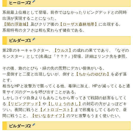
ヒーローズ2
系統最上位種として登場。前作ではなかったリビングデッドとの同時
出演が実現することになった。
【闇の浮遊城】
及びクリア後の
【ローザス森林地帯】
に出現する。
系統特有のタフさは相も変わらず健在である。
ビルダーズ1
第2章のキーキャラクター、
【ウルス】
の成れの果てであり、『なぞの
モンスター』として(名義は『？？？』)登場。詳細はリンク先を参照。
その後、旅のとびら・緑の先の荒野にデカい個体がいる。
一度倒すと二度と出現しないが、倒すと
【ちからのゆびわ】
を必ず落
とす。
相当なHPと攻撃力で襲ってくる他、毒弾に加え、HPが減ってくると通
常サイズのグールを呼び出すことがある。
しかしコイツ自身よりもあちこちから寄ってきて戦闘の妨害をしてく
る
【リビングデッド】
や
【しりょうのきし】
の対応の方がよっぽどキ
ツい。夜間に戦うと
【メトロゴースト】
まで邪魔をしてくるので、昼
間に戦うこと。
【せいなるナイフ】
のマヒ攻撃もうまく使いたい。
ビルダーズ2