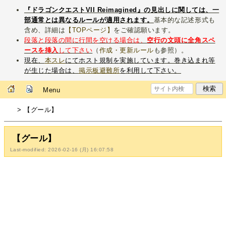
『ドラゴンクエストVII Reimagined』の見出しに関しては、一
部通常とは異なるルールが適用されます。
基本的な記述形式も
含め、詳細は
【TOPページ】
をご確認願います。
段落と段落の間に行間を空ける場合は、
空行の文頭に全角スペ
ースを挿入
して下さい
（
作成・更新ルール
も参照）。
現在、
本スレ
にてホスト規制を実施しています。巻き込まれ等
が生じた場合は、
掲示板避難所
を利用して下さい。
Menu
> 【グール】
【グール】
Last-modified: 2026-02-16 (月) 16:07:58