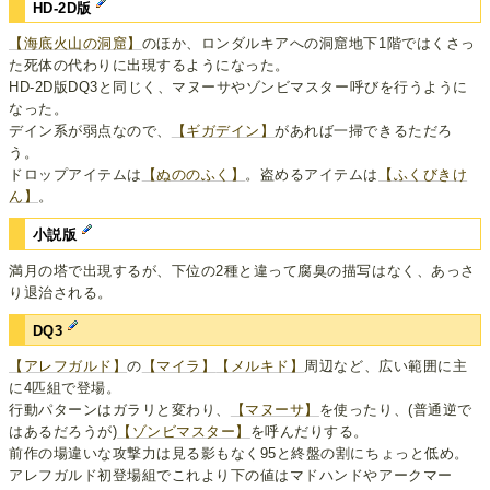
HD-2D版
【海底火山の洞窟】
のほか、ロンダルキアへの洞窟地下1階ではくさっ
た死体の代わりに出現するようになった。
HD-2D版DQ3と同じく、マヌーサやゾンビマスター呼びを行うように
なった。
デイン系が弱点なので、
【ギガデイン】
があれば一掃できるただろ
う。
ドロップアイテムは
【ぬののふく】
。盗めるアイテムは
【ふくびきけ
ん】
。
小説版
満月の塔で出現するが、下位の2種と違って腐臭の描写はなく、あっさ
り退治される。
DQ3
【アレフガルド】
の
【マイラ】
【メルキド】
周辺など、広い範囲に主
に4匹組で登場。
行動パターンはガラリと変わり、
【マヌーサ】
を使ったり、(普通逆で
はあるだろうが)
【ゾンビマスター】
を呼んだりする。
前作の場違いな攻撃力は見る影もなく95と終盤の割にちょっと低め。
アレフガルド初登場組でこれより下の値はマドハンドやアークマー