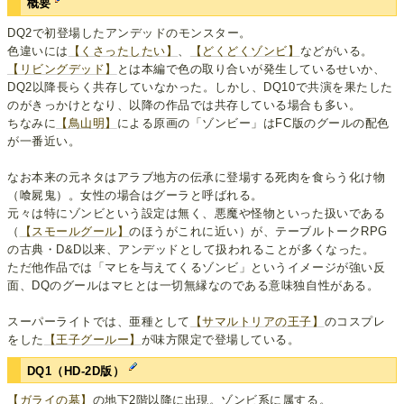
概要
DQ2で初登場したアンデッドのモンスター。
色違いには
【くさったしたい】
、
【どくどくゾンビ】
などがいる。
【リビングデッド】
とは本編で色の取り合いが発生しているせいか、
DQ2以降長らく共存していなかった。しかし、DQ10で共演を果たした
のがきっかけとなり、以降の作品では共存している場合も多い。
ちなみに
【鳥山明】
による原画の「ゾンビー」はFC版のグールの配色
が一番近い。
なお本来の元ネタはアラブ地方の伝承に登場する死肉を食らう化け物
（喰屍鬼）。女性の場合はグーラと呼ばれる。
元々は特にゾンビという設定は無く、悪魔や怪物といった扱いである
（
【スモールグール】
のほうがこれに近い）が、テーブルトークRPG
の古典・D&D以来、アンデッドとして扱われることが多くなった。
ただ他作品では「マヒを与えてくるゾンビ」というイメージが強い反
面、DQのグールはマヒとは一切無縁なのである意味独自性がある。
スーパーライトでは、亜種として
【サマルトリアの王子】
のコスプレ
をした
【王子グールー】
が味方限定で登場している。
DQ1（HD-2D版）
【ガライの墓】
の地下2階以降に出現。ゾンビ系に属する。