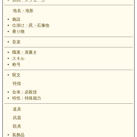
地名・地形
施設
仕掛け・罠・石像他
乗り物
音楽
職業・肩書き
スキル
称号
呪文
特技
合体・必殺技
特性・特殊能力
道具
武器
防具
装飾品