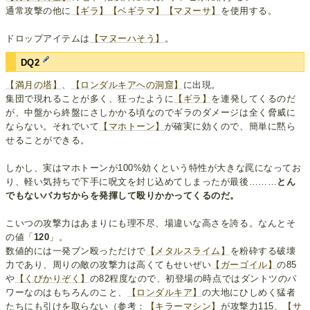
通常攻撃の他に
【ギラ】
【ベギラマ】
【マヌーサ】
を使用する。
ドロップアイテムは
【マヌーハそう】
。
DQ2
【満月の塔】
、
【ロンダルキアへの洞窟】
に出現。
集団で現れることが多く、狂ったように
【ギラ】
を連発してくるのだ
が、中盤から終盤にさしかかる頃なのでギラのダメージは全く脅威に
ならない。それでいて
【マホトーン】
が確実に効くので、簡単に黙ら
せることができる。
しかし、実はマホトーンが100%効くという特性が大きな罠になってお
り、軽い気持ちで下手に呪文を封じ込めてしまったが最後………
とん
でもないバカぢからを発揮して殴りかかってくるのだ。
こいつの攻撃力はあまりにも理不尽、場違いな高さを誇る。なんとそ
の値「
120
」。
数値的には一発ブン殴っただけで
【メタルスライム】
を粉砕する破壊
力であり、周りの敵の攻撃力は高くてもせいぜい
【ガーゴイル】
の85
や
【くびかりぞく】
の82程度なので、初登場の時点ではダントツのパ
ワーなのはもちろんのこと、
【ロンダルキア】
の大地にひしめく猛者
たちにも引けを取らない（参考：
【キラーマシン】
が攻撃力115、
【サ