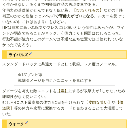
く生かせない。あくまで初登場作品の再現要素である。
守備力の基礎値がとんでもなく低い為、
【ひねくれもの】
などの下降
補正のかかる性格では
レベル1で守備力がゼロになる
。ルカニを受けて
いないのにこれはあまりにもひどい。
HPは非常に高い為呪文やブレスには強いという個性はあったが、マイ
ンドが弱点であることがネック。守備力よりも問題はむしろこっち。
行動不能が強力なこのゲームでは不遇な立ち位置でほぼ使われていな
かったであろう。
ライバルズ
スタンダードパックに共通カードとして収録。レア度はノーマル。
4/1/7ゾンビ系
戦闘ダメージを与えたユニットを毒にする
ダメージを与えた敵ユニットを
【毒】
にするが攻撃力が1しかないため
即時性がなく使いにくい。
むしろ4コスト最高峰の体力7に目を付けられて
【皮肉な笑い】
や
【修
道院】
等の体力を攻撃に変換するカードと合わせることで大活躍して
いた。
ウォーク