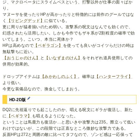
ジ、マクロベータにスライムベスという、打撃以外が仕事の面々ばか
り。
マヌーサを使ったりHPが高かったりと特徴的には前作のグールではな
く
【リビングデッド】
に似ている。
更に周りが猛者揃いのため弱い。攻撃系の呪文はなんでも効くので、
幻惑されたら活用したい。しかも今作でもザキ系が2割程度の確率で効
いてしまう。こいつ、本当に死体か？
HPは高めなので
【ベギラゴン】
を使っても良いがコイツらだけの時は
無駄撃ちに近い。
【おうじゃのけん】
と
【いなずまのけん】
をそれぞれ道具使用しての
併用が効果的。
ドロップアイテムは
【みかわしのふく】
。確率は
【ハンターフライ】
より低い。
今更な装備品なので、換金してしまおう。
HD-2D版
DQ2に先祖返りでも起こしたのか、唱える呪文にギラが復活し、新た
に
【ベギラマ】
も唱えるようになった。
ということは馬鹿力も復活か…と思いきや攻撃力は235。際立って低い
わけではないが、この段階では正直なところ微妙な攻撃力である。
反面HPは272と周囲の敵に比べてタフなので、ゾンビ感は一応保って