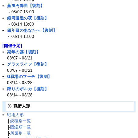
薫風円舞曲【復刻】
～08/07 13:00
銀河漫遊の夜【復刻】
～08/14 13:00
四年目のあなたへ【復刻】
～08/14 13:00
[開催予定]
期年の宴【復刻】
08/07～08/21
グラスライフ【復刻】
08/07～08/21
G戦場のマーチ【復刻】
08/14～08/28
狩りのポルカ【復刻】
08/14～08/28
戦術人形
戦術人形
├
銃種別一覧
├
図鑑順一覧
├
所属別一覧