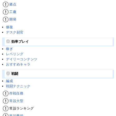
拠点
工廠
開発
修復
デスク副官
効率プレイ
稼ぎ
レベリング
デイリーコンテンツ
おすすめキャラ
戦闘
編成
戦闘テクニック
作戦任務
常設大型
常設ランキング
常設季節