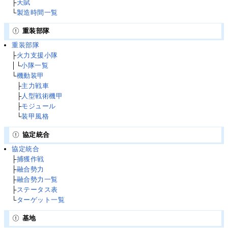
├
天賦
└
製造時間一覧
重装部隊
重装部隊
├
火力支援小隊
│└
小隊一覧
└
機動装甲
└
├
主力戦車
└
├
人型戦術機甲
└
├
モジュール
└
└
装甲風格
協定統合
協定統合
├
捕獲作戦
├
融合勢力
├
融合勢力一覧
├
ステータス表
└
ターゲット一覧
基地