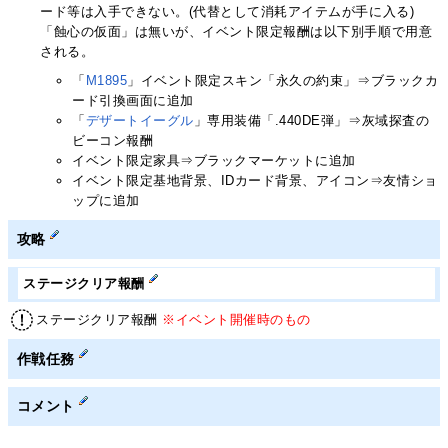
ード等は入手できない。(代替として消耗アイテムが手に入る)
「蝕心の仮面」は無いが、イベント限定報酬は以下別手順で用意
される。
「
M1895
」イベント限定スキン「永久の約束」⇒ブラックカ
ード引換画面に追加
「
デザートイーグル
」専用装備「.440DE弾」⇒灰域探査の
ビーコン報酬
イベント限定家具⇒ブラックマーケットに追加
イベント限定基地背景、IDカード背景、アイコン⇒友情ショ
ップに追加
攻略
ステージクリア報酬
ステージクリア報酬
※イベント開催時のもの
作戦任務
コメント