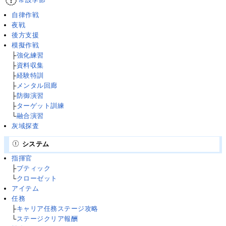
自律作戦
夜戦
後方支援
模擬作戦
├
強化練習
├
資料収集
├
経験特訓
├
メンタル回廊
├
防御演習
├
ターゲット訓練
└
融合演習
灰域探査
システム
指揮官
├
ブティック
└
クローゼット
アイテム
任務
├
キャリア任務ステージ攻略
└
ステージクリア報酬