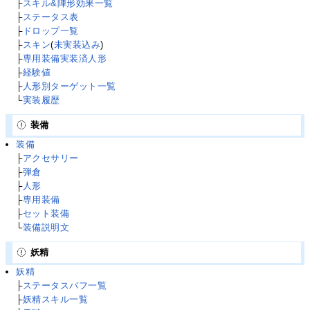
├
スキル&陣形効果一覧
├
ステータス表
├
ドロップ一覧
├
スキン
(
未実装込み
)
├
専用装備実装済人形
├
経験値
├
人形別ターゲット一覧
└
実装履歴
装備
装備
├
アクセサリー
├
弾倉
├
人形
├
専用装備
├
セット装備
└
装備説明文
妖精
妖精
├
ステータスバフ一覧
├
妖精スキル一覧