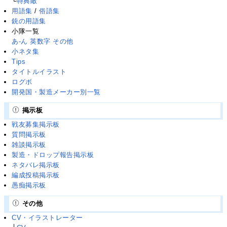
└
特典敵
用語集
/
俗語集
銃の用語集
小隊一覧
あ-ん
英数字
その他
小ネタ集
Tips
タイトルイラスト
ログボ
開発国・製造メーカー別一覧
掲示板
戦友募集掲示板
質問掲示板
雑談掲示板
製造・ドロップ報告掲示板
ネタバレ掲示板
編成投稿掲示板
愚痴掲示板
その他
CV・イラストレーター