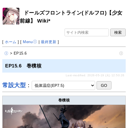
ドールズフロントライン(ドルフロ)【少女
前線】 Wiki*
[
ホーム
] [
Menu
|
最終更新
]
> EP15.6
EP15.6 巻積核
Last-modified: 2026-05-19 (火) 12:50:26
常設大型
：
巻積核