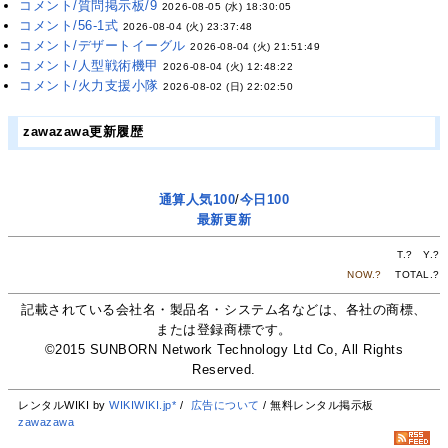
コメント/質問掲示板/9
2026-08-05 (水) 18:30:05
コメント/56-1式
2026-08-04 (火) 23:37:48
コメント/デザートイーグル
2026-08-04 (火) 21:51:49
コメント/人型戦術機甲
2026-08-04 (火) 12:48:22
コメント/火力支援小隊
2026-08-02 (日) 22:02:50
zawazawa更新履歴
通算人気100
/
今日100
最新更新
T.
?
Y.
?
NOW.
?
TOTAL.
?
記載されている会社名・製品名・システム名などは、各社の商標、
または登録商標です。
©2015 SUNBORN Network Technology Ltd Co, All Rights
Reserved.
レンタルWIKI by
WIKIWIKI.jp*
/
広告について
/ 無料レンタル掲示板
zawazawa