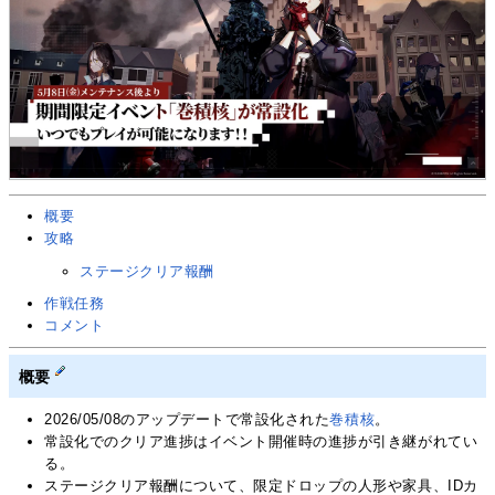
概要
攻略
ステージクリア報酬
作戦任務
コメント
概要
2026/05/08のアップデートで常設化された
巻積核
。
常設化でのクリア進捗はイベント開催時の進捗が引き継がれてい
る。
ステージクリア報酬について、限定ドロップの人形や家具、IDカ