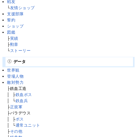
戦友
└
友情ショップ
支援部隊
誓約
ショップ
図鑑
├
実績
├
勲章
└
ストーリー
データ
世界観
登場人物
敵対勢力
├鉄血工造
│
├
├
鉄血ボス
│
├
└
鉄血兵
├
正規軍
├パラデウス
│
├
├
ボス
│
├
└
通常ユニット
├
その他