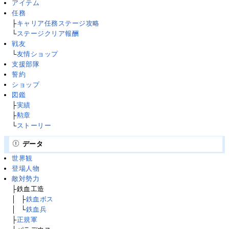
アイテム
任務
├
キャリア任務ステージ攻略
└
ステージクリア報酬
戦友
└
友情ショップ
支援部隊
誓約
ショップ
図鑑
├
実績
├
勲章
└
ストーリー
データ
世界観
登場人物
敵対勢力
├鉄血工造
│
├
├
鉄血ボス
│
├
└
鉄血兵
├
正規軍