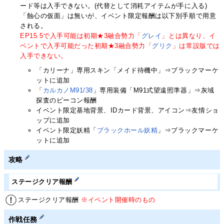
ード等は入手できない。(代替として消耗アイテムが手に入る)
「蝕心の仮面」は無いが、イベント限定報酬は以下別手順で用意
される。
EP15.5で入手可能は初期★3融合勢力「
グレイ
」とは異なり、イ
ベントで入手可能だった初期★3融合勢力「
グリク
」は常設版では
入手できない。
「カリーナ」専用スキン「メイド待機中」⇒ブラックマーケ
ットに追加
「
カルカノM91/38
」専用装備「M91式望遠照準器」⇒灰域
探査のビーコン報酬
イベント限定基地背景、IDカード背景、アイコン⇒友情ショ
ップに追加
イベント限定妖精「
ブラックホール妖精
」⇒ブラックマーケ
ットに追加
攻略
ステージクリア報酬
ステージクリア報酬
※イベント開催時のもの
作戦任務