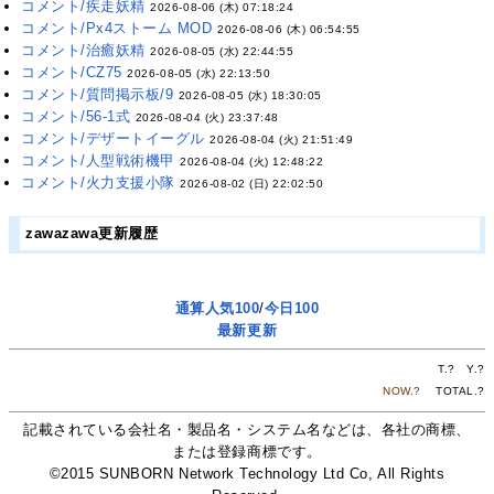
コメント/疾走妖精
2026-08-06 (木) 07:18:24
コメント/Px4ストーム MOD
2026-08-06 (木) 06:54:55
コメント/治癒妖精
2026-08-05 (水) 22:44:55
コメント/CZ75
2026-08-05 (水) 22:13:50
コメント/質問掲示板/9
2026-08-05 (水) 18:30:05
コメント/56-1式
2026-08-04 (火) 23:37:48
コメント/デザートイーグル
2026-08-04 (火) 21:51:49
コメント/人型戦術機甲
2026-08-04 (火) 12:48:22
コメント/火力支援小隊
2026-08-02 (日) 22:02:50
zawazawa更新履歴
通算人気100
/
今日100
最新更新
T.
?
Y.
?
NOW.
?
TOTAL.
?
記載されている会社名・製品名・システム名などは、各社の商標、
または登録商標です。
©2015 SUNBORN Network Technology Ltd Co, All Rights