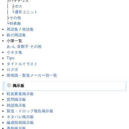
├パラデウス
│
├
├
ボス
│
├
└
通常ユニット
├
その他
└
特典敵
用語集
/
俗語集
銃の用語集
小隊一覧
あ-ん
英数字
その他
小ネタ集
Tips
タイトルイラスト
ログボ
開発国・製造メーカー別一覧
掲示板
戦友募集掲示板
質問掲示板
雑談掲示板
製造・ドロップ報告掲示板
ネタバレ掲示板
編成投稿掲示板
愚痴掲示板