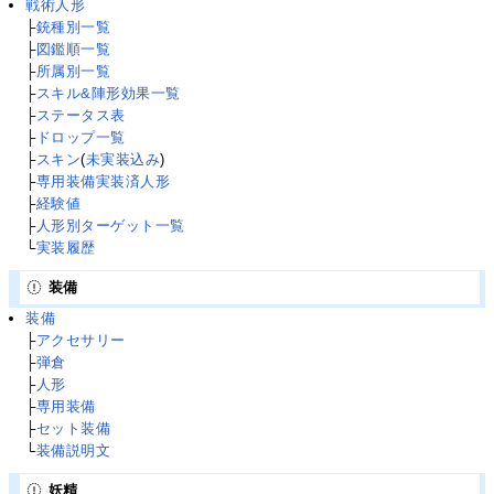
戦術人形
├
銃種別一覧
├
図鑑順一覧
├
所属別一覧
├
スキル&陣形効果一覧
├
ステータス表
├
ドロップ一覧
├
スキン
(
未実装込み
)
├
専用装備実装済人形
├
経験値
├
人形別ターゲット一覧
└
実装履歴
装備
装備
├
アクセサリー
├
弾倉
├
人形
├
専用装備
├
セット装備
└
装備説明文
妖精