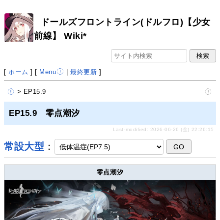
ドールズフロントライン(ドルフロ)【少女
前線】 Wiki*
[
ホーム
] [
Menu
|
最終更新
]
> EP15.9
EP15.9 零点潮汐
Last-modified: 2026-06-26 (金) 22:26:15
常設大型
：
零点潮汐