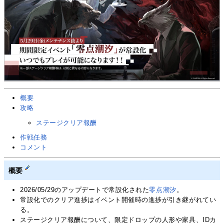
概要
攻略
ステージクリア報酬
作戦任務
コメント
概要
2026/05/29のアップデートで常設化された
零点潮汐
。
常設化でのクリア進捗はイベント開催時の進捗が引き継がれてい
る。
ステージクリア報酬について、限定ドロップの人形や家具、IDカ