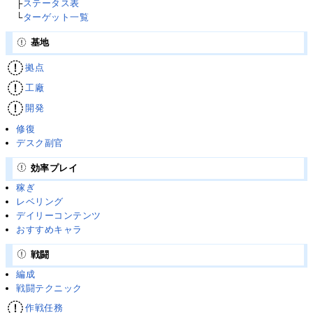
├
ステータス表
└
ターゲット一覧
基地
拠点
工廠
開発
修復
デスク副官
効率プレイ
稼ぎ
レベリング
デイリーコンテンツ
おすすめキャラ
戦闘
編成
戦闘テクニック
作戦任務