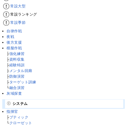
常設大型
常設ランキング
常設季節
自律作戦
夜戦
後方支援
模擬作戦
├
強化練習
├
資料収集
├
経験特訓
├
メンタル回廊
├
防御演習
├
ターゲット訓練
└
融合演習
灰域探査
システム
指揮官
├
ブティック
└
クローゼット