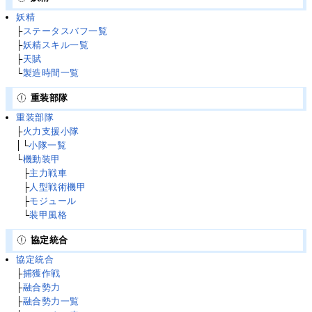
妖精
├
ステータスバフ一覧
├
妖精スキル一覧
├
天賦
└
製造時間一覧
重装部隊
重装部隊
├
火力支援小隊
│└
小隊一覧
└
機動装甲
└
├
主力戦車
└
├
人型戦術機甲
└
├
モジュール
└
└
装甲風格
協定統合
協定統合
├
捕獲作戦
├
融合勢力
├
融合勢力一覧