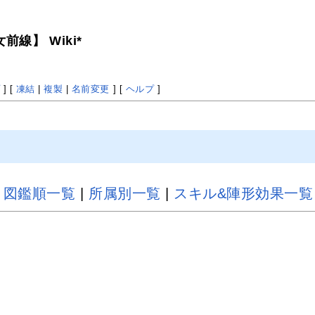
線】 Wiki*
プ
] [
凍結
|
複製
|
名前変更
] [
ヘルプ
]
|
図鑑順一覧
|
所属別一覧
|
スキル&陣形効果一覧