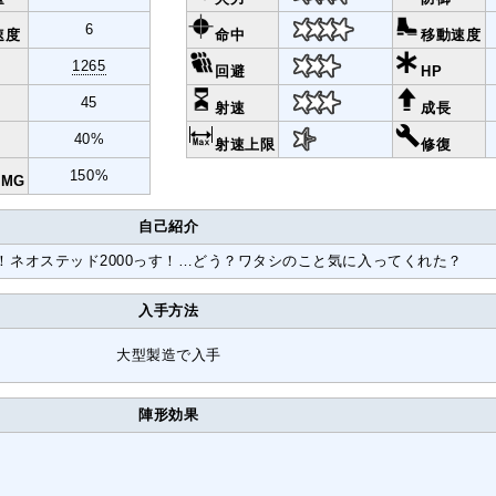
6
速度
命中
移動速度
1265
回避
HP
45
射速
成長
40%
射速上限
修復
150%
MG
自己紹介
！ネオステッド2000っす！…どう？ワタシのこと気に入ってくれた？
入手方法
大型製造で入手
陣形効果