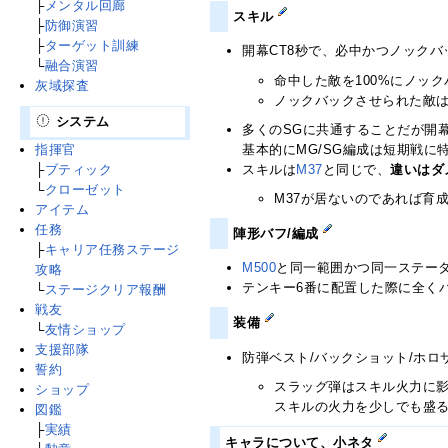
├
メンタル回廊
スキル
├
防御演習
├
ターゲット訓練
開幕CT8秒で、必中かつノック
└
融合演習
命中した敵を100%にノッ
灰域探査
ノックバックさせられた敵
システム
多くのSGに共通することだが開
指揮官
基本的にMG/SG編成は短期戦に
├
ブティック
スキルは
M37
と同じで、
違いはダ
└
クローゼット
M37が居ないのであれば育
アイテム
任務
陣形バフ/編成
├
キャリア任務ステージ
M500
と同一範囲かつ同一ステー
攻略
テンキー6番に配置した際に全く
└
ステージクリア報酬
戦友
装備
└
友情ショップ
支援部隊
防弾ベスト/バックショット/ホロ
誓約
スラッグ弾はスキル火力に
ショップ
スキルの火力を少しでも盛
図鑑
├
実績
キャラについて、小ネタ