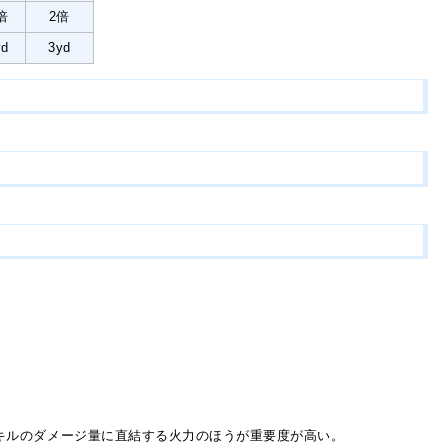
倍
2倍
yd
3yd
キルのダメージ量に直結する火力のほうが重要度が高い。