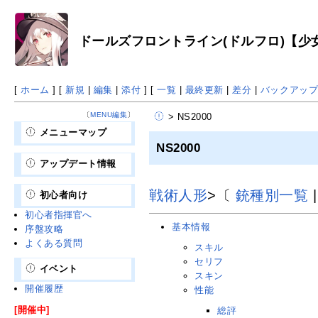
ドールズフロントライン(ドルフロ)【少女前
[
ホーム
] [
新規
|
編集
|
添付
] [
一覧
|
最終更新
|
差分
|
バックアッ
〔
MENU編集
〕
> NS2000
メニューマップ
NS2000
アップデート情報
戦術人形
>〔
銃種別一覧
初心者向け
初心者指揮官へ
基本情報
序盤攻略
よくある質問
スキル
セリフ
イベント
スキン
開催履歴
性能
[開催中]
総評