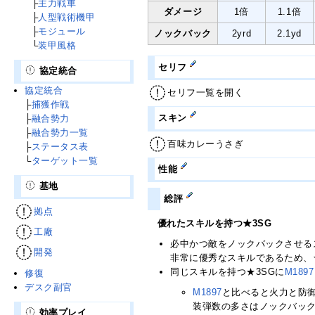
└
├
主力戦車
ダメージ
1倍
1.1倍
└
├
人型戦術機甲
└
├
モジュール
ノックバック
2yrd
2.1yd
└
└
装甲風格
セリフ
協定統合
協定統合
セリフ一覧を開く
├
捕獲作戦
スキン
├
融合勢力
├
融合勢力一覧
百味カレーうさぎ
├
ステータス表
└
ターゲット一覧
性能
基地
総評
拠点
優れたスキルを持つ★3SG
工廠
必中かつ敵をノックバックさせる
開発
非常に優秀なスキルであるため、
同じスキルを持つ★3SGに
M1897
修復
デスク副官
M1897
と比べると火力と防
装弾数の多さはノックバッ
効率プレイ