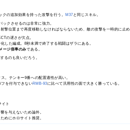
バックの追加効果を持った攻撃を行う。
M37
と同じスキル。
クバックさせるのは非常に強力。
は射撃位置まで再度移動しなければならないため、敵の攻撃を一時的に止め
幕CTの遅さが欠点。
特化した編成。8秒未満で終了する戦闘はザラにある。
メージ倍率のみ
である。
成するのも良いだろう。
タス。テンキー9番への配置適性が高い。
バフを付与できない
RMB-93
に比べて汎用性の面で大きく勝っている。
サイト
影響を与えないため論外。
るためにホロサイト推奨。