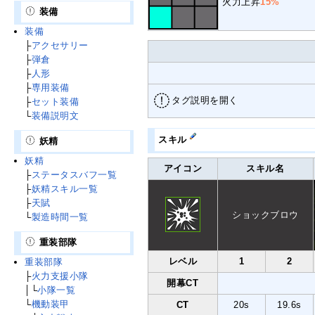
火力上昇
15%
装備
装備
├
アクセサリー
├
弾倉
├
人形
├
専用装備
タグ説明を開く
├
セット装備
└
装備説明文
スキル
妖精
妖精
アイコン
スキル名
├
ステータスバフ一覧
├
妖精スキル一覧
├
天賦
ショック
ブロウ
└
製造時間一覧
重装部隊
レベル
1
2
重装部隊
├
火力支援小隊
開幕CT
│└
小隊一覧
└
機動装甲
CT
20s
19.6s