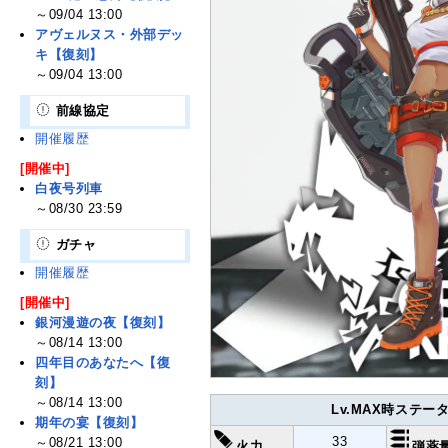
～09/04 13:00
アヴェルヌス・外部デッ
キ【復刻】
～09/04 13:00
前線協定
開催履歴
[開催中]
白夜号列車
～08/30 23:59
ガチャ
開催履歴
[開催中]
銀河漫遊の夜【復刻】
～08/14 13:00
四年目のあなたへ【復
刻】
～08/14 13:00
Lv.MAX時ステー
期年の宴【復刻】
33
～08/21 13:00
火力
弾薬