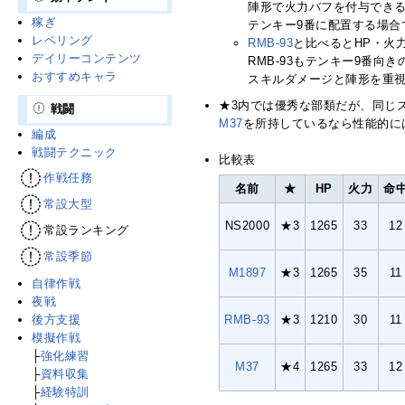
陣形で火力バフを付与できる
稼ぎ
テンキー9番に配置する場合
レベリング
RMB-93
と比べるとHP・火
デイリーコンテンツ
RMB-93もテンキー9番
おすすめキャラ
スキルダメージと陣形を重視
★3内では優秀な部類だが、同じ
戦闘
M37
を所持しているなら性能的に
編成
戦闘テクニック
比較表
作戦任務
名前
★
HP
火力
命
常設大型
NS2000
★3
1265
33
12
常設ランキング
常設季節
M1897
★3
1265
35
11
自律作戦
夜戦
後方支援
RMB-93
★3
1210
30
11
模擬作戦
├
強化練習
M37
★4
1265
33
12
├
資料収集
├
経験特訓