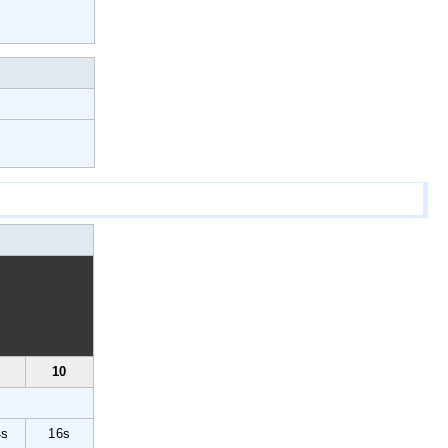
10
4s
16s