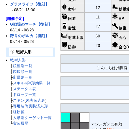
グラスライフ【復刻】
12
命中
移動
～08/21 13:00
11
[開催予定]
回避
HP
G戦場のマーチ【復刻】
27
射速
修復
08/14～08/28
狩りのポルカ【復刻】
60
射速上限
会心
08/14～08/28
20
防御
会心D
戦術人形
戦術人形
├
銃種別一覧
こんにちは指揮官
├
図鑑順一覧
├
所属別一覧
├
スキル&陣形効果一覧
├
ステータス表
├
ドロップ一覧
├
スキン
(
未実装込み
)
├
専用装備実装済人形
├
経験値
├
人形別ターゲット一覧
└
実装履歴
マシンガンに有効