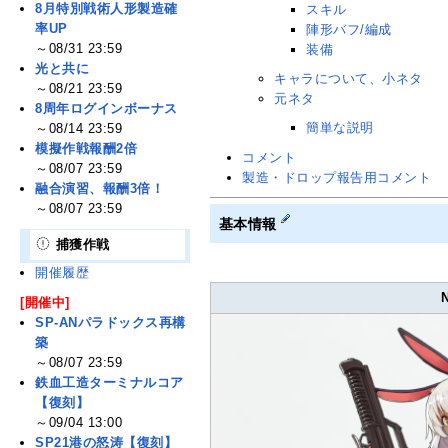
8月特別戦術人形製造確
スキル
率UP
陣形バフ/編成
～08/31 23:59
装備
光と共に
キャラについて、小ネタ
～08/21 23:59
元ネタ
8周年ログインボーナス
簡単な説明
～08/14 23:59
模擬作戦報酬2倍
コメント
～08/07 23:59
製造・ドロップ報告用コメント
融合演習、報酬3倍！
～08/07 23:59
基本情報
捕獲作戦
開催履歴
[開催中]
SP-ANパラドックス再構
築
～08/07 23:59
鉄血工造ターミナルコア
【復刻】
～09/04 13:00
SP21港の怒涛【復刻】