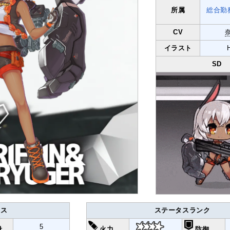
所属
総合勤
CV
イラスト
SD
タス
ステータスランク
5
量
火力
防御