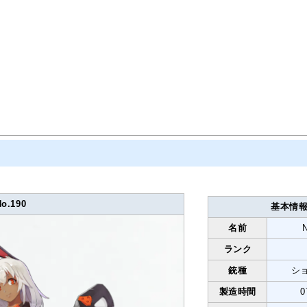
No.190
基本情
名前
ランク
銃種
シ
製造時間
0