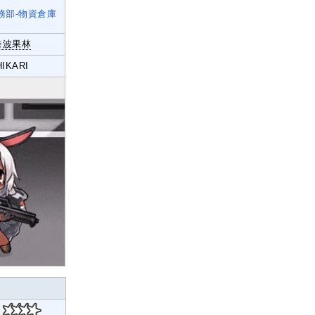
務部-
物資倉庫
奈波果林
HIKARI