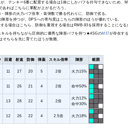
が、テンキー6番に配置する場合は1体にしかバフを付与できないため、M1
であればこちらに軍配が上がるだろう。
力・陣形の火力バフ倍率・装弾数で勝る代わりに、防御で劣る。
向きの陣形を持つが、DPSへの寄与度はこちらの陣形のほうが優れている。
する場合はこちら、防御を重視する場合はRMB-93を採用することになる
スキルを持ちながら圧倒的に優秀な陣形バフを持つ★4SGの
M37
が存在す
はそちらを先に育てたほうが無難。
中
回避
射速
防御
弾薬
スキル
倍率
陣形
範囲
11
27
20
5
2倍
火力15%
11
26
21
4
2倍
命中50%
火力12%
13
28
22
4
2倍
命中30%
12
26
22
4
2.5倍
火力18%