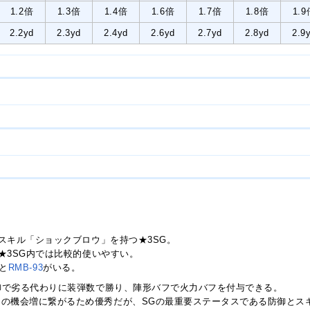
1.2倍
1.3倍
1.4倍
1.6倍
1.7倍
1.8倍
1.9
2.2yd
2.3yd
2.4yd
2.6yd
2.7yd
2.8yd
2.9
スキル「ショックブロウ」を持つ★3SG。
★3SG内では比較的使いやすい。
と
RMB-93
がいる。
御で劣る代わりに装弾数で勝り、陣形バフで火力バフを付与できる。
クの機会増に繋がるため優秀だが、SGの最重要ステータスである防御とス