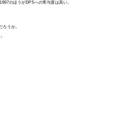
897のほうがDPSへの寄与度は高い。
だろうか。
る。