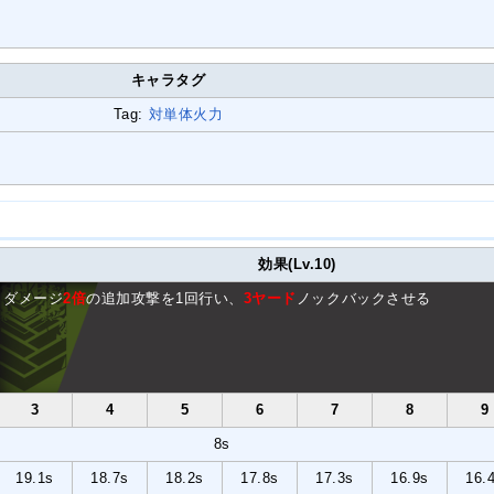
キャラタグ
Tag:
対単体火力
効果(Lv.10)
ダメージ
2倍
の追加攻撃を1回行い、
3ヤード
ノックバックさせる
3
4
5
6
7
8
9
8s
19.1s
18.7s
18.2s
17.8s
17.3s
16.9s
16.