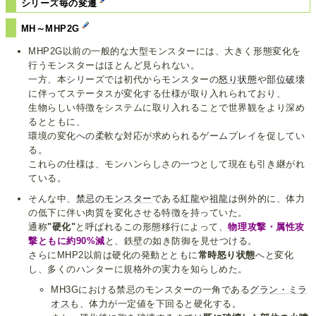
シリーズ毎の変遷
MH～MHP2G
MHP2G以前の一般的な大型モンスターには、大きく形態変化を
行うモンスターはほとんど見られない。
一方、本シリーズでは初代からモンスターの
怒り状態
や
部位破壊
に伴ってステータスが変化する仕様が取り入れられており、
生物らしい特徴をシステムに取り入れることで世界観をより深め
るとともに、
環境の変化への柔軟な対応が求められるゲームプレイを促してい
る。
これらの仕様は、モンハンらしさの一つとして現在も引き継がれ
ている。
そんな中、
禁忌のモンスター
である
紅龍
や
祖龍
は例外的に、体力
の低下に伴い肉質を変化させる特徴を持っていた。
通称
"硬化"
と呼ばれるこの形態移行によって、
物理攻撃・属性攻
撃ともに約90%減
と、鉄壁の如き防御を見せつける。
さらにMHP2以前は硬化の発動とともに
常時怒り状態
へと変化
し、多くのハンターに規格外の実力を知らしめた。
MH3Gにおける禁忌のモンスターの一角である
グラン・ミラ
オス
も、体力が一定値を下回ると硬化する。