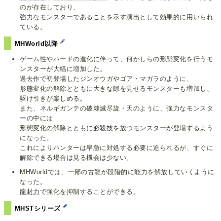
のが存在しており、
強力なモンスターであることを示す演出として効果的に用いられ
ている。
MHWorld以降
ゲーム性やハードの進化に伴って、何かしらの形態変化を行うモ
ンスターが大幅に増加した。
過去作で初登場したジンオウガやゴア・マガラのように、
形態変化の解除とともに大きな隙を見せるモンスターも増加し、
駆け引きが楽しめる。
また、ネルギガンテの破棘滅尽旋・天のように、強力なモンスタ
ーの中には
形態変化の解除とともに
必殺技
を放つモンスターが登場するよう
になった。
これによりハンターは早急に対処する必要に迫られるが、すぐに
解除できる場合は見る機会は少ない。
MHWorldでは、一部の古龍が段階的に能力を解放していくように
なった。
龍封力
で強化を抑制することができる。
MHSTシリーズ