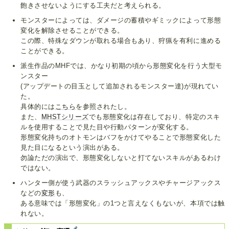
飽きさせないようにする工夫だと考えられる。
モンスターによっては、ダメージの蓄積やギミックによって形態
変化を解除させることができる。
この際、特殊なダウンが取れる場合もあり、狩猟を有利に進める
ことができる。
派生作品のMHFでは、かなり初期の頃から形態変化を行う大型モ
ンスター
(アップデートの目玉として追加されるモンスター達)が現れてい
た。
具体的には
こちら
を参照されたし。
また、
MHSTシリーズ
でも形態変化は存在しており、特定のスキ
ルを使用することで見た目や行動パターンが変化する。
形態変化持ちのオトモンはバフをかけてやることで形態変化した
見た目になるという演出がある。
勿論ただの演出で、形態変化しないと打てないスキルがあるわけ
ではない。
ハンター側が使う武器のスラッシュアックスやチャージアックス
などの
変形
も、
ある意味では「形態変化」の1つと言えなくもないが、本項では触
れない。