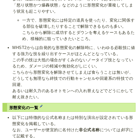
「怒り状態かつ爆轟状態」などのように形態変化が重複してしま
う状況も起こりやすい。
一方で、形態変化には特定の道具を使ったり、変化に関係す
る部位を破壊したりすることで解除できるものも多い。
こちらから解除に成功するとダウンを奪えるケースもあるた
め、積極的に狙っていきたいところ。
MHST2からは自発的な形態変化の解除時に、いわゆる必殺技に値
する強力な技を繰り出すケースがほとんどとなっている。
この手の技は大抵の場合がすくみのないノータイプ技となってい
るため、ダメージの軽減や無効化がしにくい。
こちらから形態変化を解除させてしまえば食らうことは無いが、
どうしても無理なら絆技での行動キャンセルや回避系の特技での
回避、
あるいは耐久力のあるオトモンへの入れ替えなどでどうにかして
耐え抜きたい。
形態変化の一覧
以下には特徴的な公式名称または特別な演出が設定されている形
態変化を掲載している。
なお、ユーザーが便宜的に名付けた
非公式名称
については
斜字
に
て記載する。