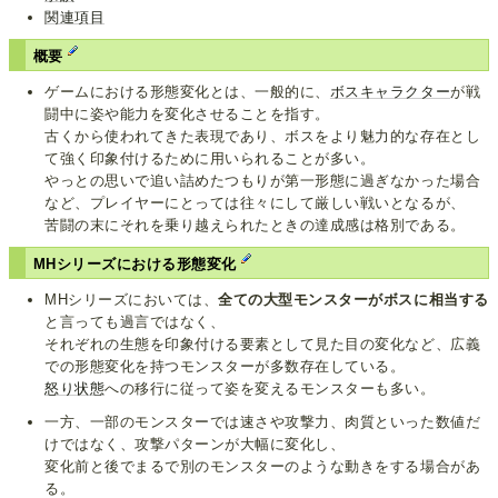
関連項目
概要
ゲームにおける形態変化とは、一般的に、
ボスキャラクター
が戦
闘中に姿や能力を変化させることを指す。
古くから使われてきた表現であり、ボスをより魅力的な存在とし
て強く印象付けるために用いられることが多い。
やっとの思いで追い詰めたつもりが第一形態に過ぎなかった場合
など、プレイヤーにとっては往々にして厳しい戦いとなるが、
苦闘の末にそれを乗り越えられたときの達成感は格別である。
MHシリーズにおける形態変化
MHシリーズにおいては、
全ての大型モンスターがボスに相当する
と言っても過言ではなく、
それぞれの生態を印象付ける要素として見た目の変化など、広義
での形態変化を持つモンスターが多数存在している。
怒り状態
への移行に従って姿を変えるモンスターも多い。
一方、一部のモンスターでは速さや攻撃力、肉質といった数値だ
けではなく、攻撃パターンが大幅に変化し、
変化前と後でまるで別のモンスターのような動きをする場合があ
る。