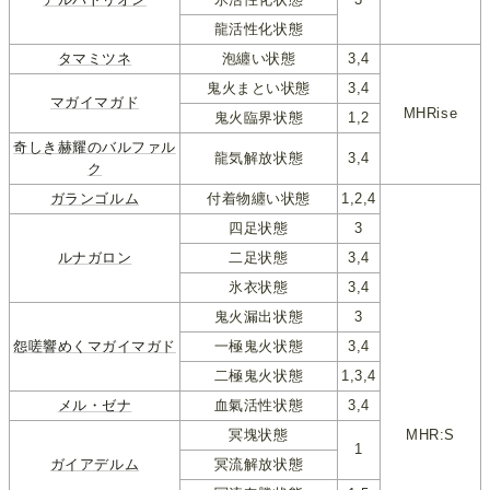
龍活性化状態
タマミツネ
泡纏い状態
3,4
鬼火まとい状態
3,4
マガイマガド
MHRise
鬼火臨界状態
1,2
奇しき赫耀のバルファル
龍気解放状態
3,4
ク
ガランゴルム
付着物纏い状態
1,2,4
四足状態
3
ルナガロン
二足状態
3,4
氷衣状態
3,4
鬼火漏出状態
3
怨嗟響めくマガイマガド
一極鬼火状態
3,4
二極鬼火状態
1,3,4
メル・ゼナ
血氣活性状態
3,4
冥塊状態
MHR:S
1
ガイアデルム
冥流解放状態