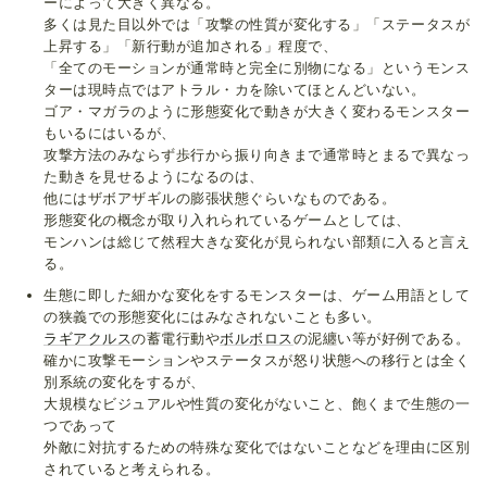
ーによって大きく異なる。
多くは見た目以外では「攻撃の性質が変化する」「ステータスが
上昇する」「新行動が追加される」程度で、
「全てのモーションが通常時と完全に別物になる」というモンス
ターは現時点ではアトラル・カを除いてほとんどいない。
ゴア・マガラのように形態変化で動きが大きく変わるモンスター
もいるにはいるが、
攻撃方法のみならず歩行から振り向きまで通常時とまるで異なっ
た動きを見せるようになるのは、
他にはザボアザギルの膨張状態ぐらいなものである。
形態変化の概念が取り入れられているゲームとしては、
モンハンは総じて然程大きな変化が見られない部類に入ると言え
る。
生態に即した細かな変化をするモンスターは、ゲーム用語として
の狭義での形態変化にはみなされないことも多い。
ラギアクルス
の蓄電行動や
ボルボロス
の泥纏い等が好例である。
確かに攻撃モーションやステータスが怒り状態への移行とは全く
別系統の変化をするが、
大規模なビジュアルや性質の変化がないこと、飽くまで生態の一
つであって
外敵に対抗するための特殊な変化ではないことなどを理由に区別
されていると考えられる。