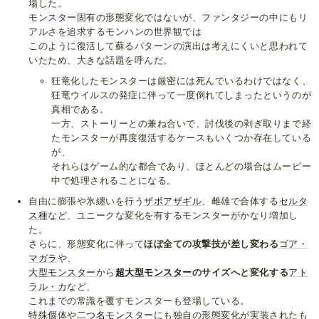
場した。
モンスター固有の形態変化ではないが、ファンタジーの中にもリ
アルさを追求するモンハンの世界観では
このように復活して蘇るパターンの演出は考えにくいと思われて
いたため、大きな話題を呼んだ。
狂竜化したモンスターは厳密には死んでいるわけではなく、
狂竜ウイルスの発症に伴って一度倒れてしまったというのが
真相である。
一方、ストーリーとの兼ね合いで、討伐後の剥ぎ取りまで経
たモンスターが再度復活するケースもいくつか存在している
が、
それらはゲーム的な都合であり、ほとんどの場合はムービー
中で処理されることになる。
自由に膨張や氷纏いを行う
ザボアザギル
、雌雄で合体する
セルタ
ス種
など、ユニークな変化を有するモンスターがかなり増加し
た。
さらに、形態変化に伴って
ほぼ全ての攻撃技が差し変わる
ゴア・
マガラ
や、
大型モンスター
から
超大型モンスター
のサイズへと変化する
アト
ラル・カ
など、
これまでの常識を覆すモンスターも登場している。
特殊個体
や
二つ名モンスター
にも独自の形態変化が実装されたも