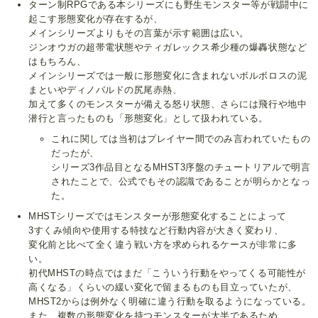
ターン制RPGである本シリーズにも野生モンスター等が戦闘中に
起こす形態変化が存在するが、
メインシリーズよりもその言葉が示す範囲は広い。
ジンオウガの超帯電状態やティガレックス希少種の爆轟状態など
はもちろん、
メインシリーズでは一般に形態変化に含まれないボルボロスの泥
まといやディノバルドの尻尾赤熱、
加えて多くのモンスターが備える怒り状態、さらには飛行や地中
潜行と言ったものも「形態変化」として扱われている。
これに関しては当初はプレイヤー間でのみ言われていたもの
だったが、
シリーズ3作品目となるMHST3序盤のチュートリアルで明言
されたことで、公式でもその認識であることが明らかとなっ
た。
MHSTシリーズではモンスターが形態変化することによって
3すくみ傾向や使用する特技など行動内容が大きく変わり、
変化前と比べて全く違う戦い方を求められるケースが非常に多
い。
初代MHSTの時点ではまだ「こういう行動をやってくる可能性が
高くなる」くらいの緩い変化で留まるものも目立っていたが、
MHST2からは例外なく明確に違う行動を取るようになっている。
また、複数の形態変化を持つモンスターが大半であるため、