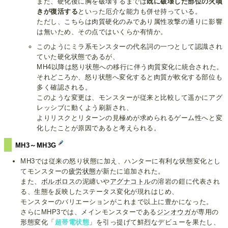
また、硬化後に胸を破壊するまでは
既に破壊した部位の火噴
きが復活する
といった厄介な能力も併せ持っている。
ただし、こちらは肉質硬化のみであり属性攻撃の通りに影響
は無いため、その点ではいくらか有情か。
このようにミラ系モンスターの代名詞の一つとして認識され
ていた硬化状態であるが、
MH4以降は怒り状態への移行に伴う肉質変化に統合された。
それどころか、怒り状態へ変化すると肉質が軟化する部位も
多く確認される。
このような変更は、モンスターが従来と比較して遥かにアグ
レッシブに動くよう刷新され、
よりリスクとリターンの見極めが求められるゲーム性へと変
化したことが原因であると考えられる。
MH3～MH3G
MH3では従来の怒り状態に加え、ハンターに有利な状態変化とし
てモンスターの
疲労状態
が新たに追加された。
また、
ボルボロス
の泥纏いや
アグナコトル
の溶岩の鎧に代表され
る、生態を反映したステータス変化が現れはじめ、
モンスターのバリエーションがこれまで以上に豊かになった。
さらにMHP3では、メインモンスターである
ジンオウガ
が専用の
形態変化「
超帯電状態
」を引っ提げて鮮烈なデビューを果たし、