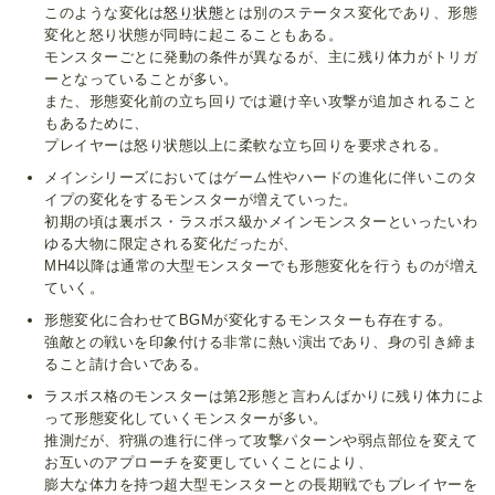
このような変化は
怒り状態
とは別のステータス変化であり、形態
変化と怒り状態が同時に起こることもある。
モンスターごとに発動の条件が異なるが、主に残り体力がトリガ
ーとなっていることが多い。
また、形態変化前の立ち回りでは避け辛い攻撃が追加されること
もあるために、
プレイヤーは怒り状態以上に柔軟な立ち回りを要求される。
メインシリーズにおいてはゲーム性やハードの進化に伴いこのタ
イプの変化をするモンスターが増えていった。
初期の頃は裏ボス・ラスボス級かメインモンスターといったいわ
ゆる大物に限定される変化だったが、
MH4以降は通常の大型モンスターでも形態変化を行うものが増え
ていく。
形態変化に合わせてBGMが変化するモンスターも存在する。
強敵との戦いを印象付ける非常に熱い演出であり、身の引き締ま
ること請け合いである。
ラスボス格のモンスターは第2形態と言わんばかりに残り体力によ
って形態変化していくモンスターが多い。
推測だが、狩猟の進行に伴って攻撃パターンや弱点部位を変えて
お互いのアプローチを変更していくことにより、
膨大な体力を持つ超大型モンスターとの長期戦でもプレイヤーを