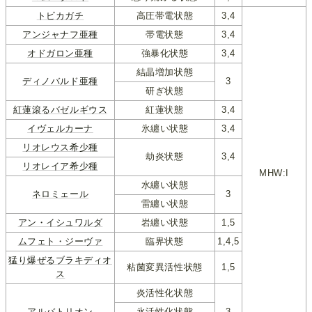
トビカガチ
高圧帯電状態
3,4
アンジャナフ亜種
帯電状態
3,4
オドガロン亜種
強暴化状態
3,4
結晶増加状態
ディノバルド亜種
3
研ぎ状態
紅蓮滾るバゼルギウス
紅蓮状態
3,4
イヴェルカーナ
氷纏い状態
3,4
リオレウス希少種
劫炎状態
3,4
リオレイア希少種
MHW:I
水纏い状態
ネロミェール
3
雷纏い状態
アン・イシュワルダ
岩纏い状態
1,5
ムフェト・ジーヴァ
臨界状態
1,4,5
猛り爆ぜるブラキディオ
粘菌変異活性状態
1,5
ス
炎活性化状態
アルバトリオン
氷活性化状態
3