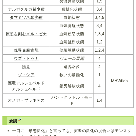
冥流奔騰状態
1,5
ナルガクルガ希少種
猛棘化状態
3,4
タマミツネ希少種
白焔状態
3,4,5
血氣覚醒状態
3,4
原初を刻むメル・ゼナ
血氣烈昂状態
1,3,4
血氣蝕烈状態
1,2
傀異克服古龍
傀氣脈動状態
1,2,4
ウズ・トゥナ
ヴェール展開
4
護竜
竜乳活性
4
ゾ・シア
救いの暴蝕化
1
MHWilds
護竜アルシュベルド
鎖刃解放状態
4
アルシュベルド
パントクラトル・モー
オメガ・プラネテス
1,4
ド
余談
一口に「形態変化」と言っても、実際の変化の度合いはモンスタ