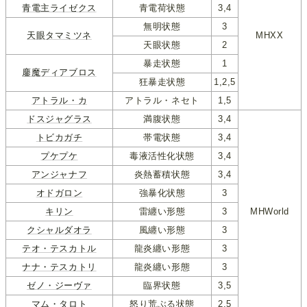
青電主ライゼクス
青電荷状態
3,4
無明状態
3
天眼タマミツネ
MHXX
天眼状態
2
暴走状態
1
鏖魔ディアブロス
狂暴走状態
1,2,5
アトラル・カ
アトラル・ネセト
1,5
ドスジャグラス
満腹状態
3,4
トビカガチ
帯電状態
3,4
プケプケ
毒液活性化状態
3,4
アンジャナフ
炎熱蓄積状態
3,4
オドガロン
強暴化状態
3
キリン
雷纏い形態
3
MHWorld
クシャルダオラ
風纏い形態
3
テオ・テスカトル
龍炎纏い形態
3
ナナ・テスカトリ
龍炎纏い形態
3
ゼノ・ジーヴァ
臨界状態
3,5
マム・タロト
怒り荒ぶる状態
2,5