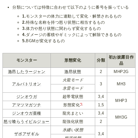
分類については特徴に合わせて以下のように番号を振っている
1.
モンスターの体力に連動して変化・解禁されるもの
2.
特殊な名称を持つ怒り状態に相当するもの
3.
体力や怒り状態に関わらず変化するもの
4.
ダメージの蓄積やギミックによって解除できるもの
5.
BGMが変化するもの
初お披露目作
モンスター
形態変化
分類
品
激昂したラージャン
激昂状態
2
MHP2G
火龍モード
アルバトリオン
3
MH3
氷雷モード
ジンオウガ
超帯電状態
3,4
MHP3
*1
アマツマガツチ
1,5
形態変化
ジンオウガ亜種
龍光まとい
3,4
MH3G
怒り喰らうイビルジョー
龍強化状態
2
氷纏い状態
ザボアザギル
3,4