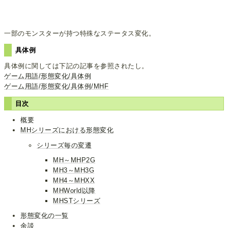
一部のモンスターが持つ特殊なステータス変化。
具体例
具体例に関しては下記の記事を参照されたし。
ゲーム用語/形態変化/具体例
ゲーム用語/形態変化/具体例/MHF
目次
概要
MHシリーズにおける形態変化
シリーズ毎の変遷
MH～MHP2G
MH3～MH3G
MH4～MHXX
MHWorld以降
MHSTシリーズ
形態変化の一覧
余談