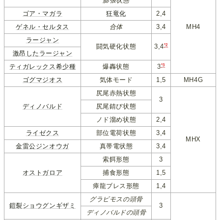
膨張状態
ゴア・マガラ
狂竜化
2,4
ゲネル・セルタス
合体
3,4
MH4
ラージャン
*2
闘気硬化状態
3,4
激昂したラージャン
*3
ティガレックス希少種
爆轟状態
3
ゴグマジオス
気体モード
1,5
MH4G
尻尾赤熱状態
3
ディノバルド
尻尾錆び状態
ノド溜め状態
2,4
ライゼクス
部位電荷状態
3,4
MHX
金雷公ジンオウガ
真帯電状態
3,4
索餌形態
3
オストガロア
捕食形態
1,5
瘴龍ブレス形態
1,4
グラビモスの頭骨
鎧裂ショウグンギザミ
3
ディノバルドの頭骨