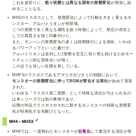
これを皮切りに、
怒り状態とは異なる固有の形態変化
が増加し始
めることとなる。
MH3のラスボスとして、形態変化によって行動を大きく変えるモ
ンスター、
アルバトリオン
が初登場。
二つの形態で全く異なる属性を扱う特徴によって、禁忌の存在と
しての異質さを強く印象付けた。
また、モンハンの形態変化の多くは段階移行による強化、いわゆ
るパワーアップといった趣だが、
アルバトリオンは並列した2形態を交互に切り替え続けるためモー
ドチェンジ的な意味合いが強く、
この点でも珍しい生態を有している。
MHP3のラスボスである
アマツマガツチ
との戦闘において、
モンスターの形態変化に伴ってBGMが変化する演出
が始めて実装
された。
いわゆる「ラスボス第二形態」として特殊な演出が与えられるの
は本シリーズでは初の事例であり、
以降の作品でラスボスやそれに類するモンスターの特殊な形態変
化が恒例化する先駆けとなった。
MH4～MHXX
MH4では、一度倒れたモンスターが
狂竜化
して復活する演出が登