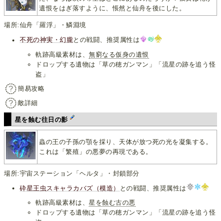
遺恨をはぎ落すように、悵然と仙舟を後にした。
場所:仙舟「羅浮」・鱗淵境
不死の神実・幻朧
との戦闘、推奨属性は
軌跡高級素材は、
無窮なる仮身の遺恨
ドロップする遺物は「草の穂ガンマン」「流星の跡を追う怪
盗」
簡易攻略
敵詳細
星を蝕む往日の影
蟲の王の子孫の顎を採り、天体が放つ死の光を凝集する。
これは「繁殖」の悪夢の再現である。
場所:宇宙ステーション「ヘルタ」・封鎖部分
砕星王虫スキャラカバズ（模造）
との戦闘、推奨属性は
軌跡高級素材は、
星を蝕む古の悪
ドロップする遺物は「草の穂ガンマン」「流星の跡を追う怪