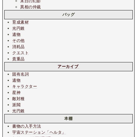
末日の幻影
異相の仲裁
バッグ
育成素材
光円錐
遺物
その他
消耗品
クエスト
貴重品
アーカイブ
固有名詞
遺物
キャラクター
星神
敵対種
派閥
光円錐
本棚
書物の入手方法
宇宙ステーション
「ヘルタ」