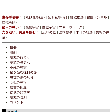
生存手引書：
（
疑似花萼(金)
|
疑似花萼(赤)
|
凝結虚影
|
侵蝕トンネル
|
歴戦余韻
）
星々の戦い：
（
模擬宇宙
|
階差宇宙
|
マネーウォーズ
）
光を追い、黄金を掴む：
（
忘却の庭
|
虚構叙事
|
末日の幻影
|
異相の仲
裁
）
概要
報酬
壊滅の始まり
寒波の幕切れ
不死の神実
星を蝕む往日の影
現世の夢の礼賛
心獣の戦場
晨昏の回顧
鉄骸の錆び塚
壊滅の喜劇
コメント