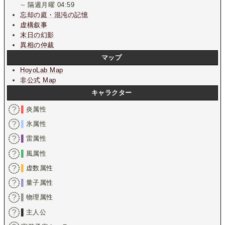
∼ 隔週月曜 04:59
忘却の庭・混沌の記憶
虚構叙事
末日の幻影
異相の仲裁
マップ
HoyoLab Map
非公式 Map
キャラクター
▌
炎属性
▌
氷属性
▌
雷属性
▌
風属性
▌
虚数属性
▌
量子属性
▌
物理属性
▌
主人公