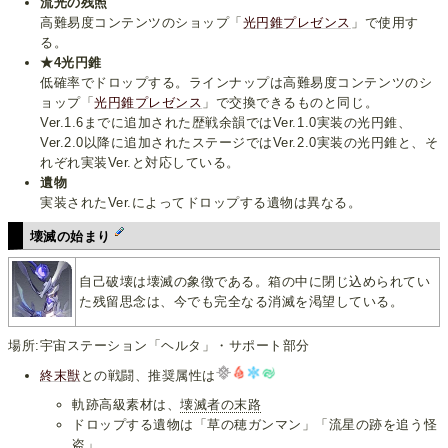
流光の残照
高難易度コンテンツのショップ「
光円錐プレゼンス
」で使用す
る。
★4光円錐
低確率でドロップする。ラインナップは高難易度コンテンツのシ
ョップ「
光円錐プレゼンス
」で交換できるものと同じ。
Ver.1.6までに追加された歴戦余韻ではVer.1.0実装の光円錐、
Ver.2.0以降に追加されたステージではVer.2.0実装の光円錐と、そ
れぞれ実装Ver.と対応している。
遺物
実装されたVer.によってドロップする遺物は異なる。
壊滅の始まり
自己破壊は壊滅の象徴である。箱の中に閉じ込められてい
た残留思念は、今でも完全なる消滅を渇望している。
場所:宇宙ステーション「ヘルタ」・サポート部分
終末獣
との戦闘、推奨属性は
軌跡高級素材は、
壊滅者の末路
ドロップする遺物は「草の穂ガンマン」「流星の跡を追う怪
盗」