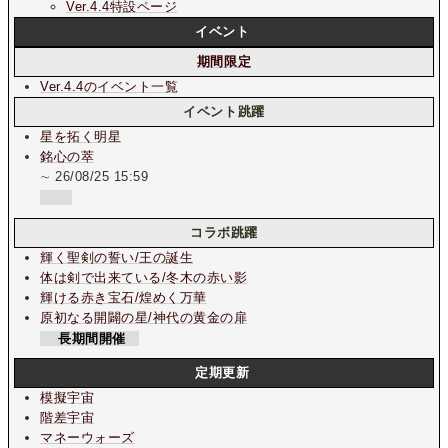
Ver.4.4特設ページ
イベント
期間限定
Ver.4.4のイベント一覧
イベント跳躍
星を拓く明星
銘心の萃
∼ 26/08/25 15:59
コラボ跳躍
輝く聖剣の誓い/王の誕生
体は剣で出来ている/冬木の赤い影
輝ける赤き宝石/煌めく万華
原初なる開闢の星/神代の黄金の扉
長期間開催
定期更新
模擬宇宙
階差宇宙
マネーウォーズ