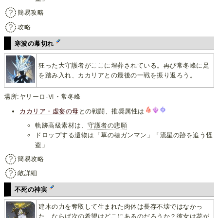
簡易攻略
攻略
寒波の幕切れ
狂った大守護者がここに埋葬されている。再び常冬峰に足
を踏み入れ、カカリアとの最後の一戦を振り返ろう。
場所:ヤリーロ-Ⅵ・常冬峰
カカリア・虚妄の母
との戦闘、推奨属性は
軌跡高級素材は、
守護者の悲願
ドロップする遺物は「草の穂ガンマン」「流星の跡を追う怪
盗」
簡易攻略
敵詳細
不死の神実
建木の力を奪取して生まれた肉体は長存不壊ではなかっ
た、ならば次の希望はどこにあるのだろうか？彼女は花が