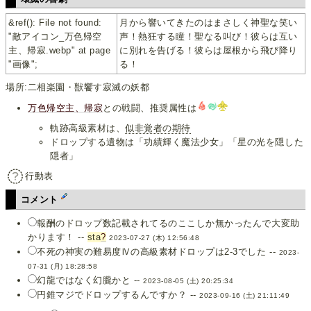
&ref(): File not found:
月から響いてきたのはまさしく神聖な笑い
"敵アイコン_万色帰空
声！熱狂する瞳！聖なる叫び！彼らは互い
主、帰寂.webp" at page
に別れを告げる！彼らは屋根から飛び降り
"画像";
る！
場所:二相楽園・獣饗す寂滅の妖都
万色帰空主、帰寂
との戦闘、推奨属性は
軌跡高級素材は、
似非覚者の期待
ドロップする遺物は「功績輝く魔法少女」「星の光を隠した
隠者」
行動表
コメント
報酬のドロップ数記載されてるのここしか無かったんで大変助
かります！ --
sta
?
2023-07-27 (木) 12:56:48
不死の神実の難易度Ⅳの高級素材ドロップは2-3でした --
2023-
07-31 (月) 18:28:58
幻龍ではなく幻朧かと --
2023-08-05 (土) 20:25:34
円錐マジでドロップするんですか？ --
2023-09-16 (土) 21:11:49