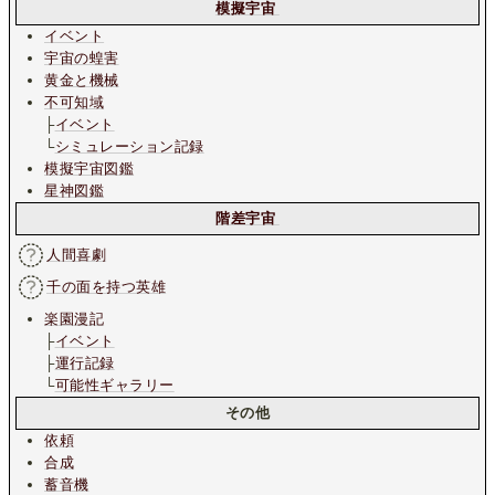
模擬宇宙
イベント
宇宙の蝗害
黄金と機械
不可知域
├
イベント
└
シミュレーション記録
模擬宇宙図鑑
星神図鑑
階差宇宙
人間喜劇
千の面を持つ英雄
楽園漫記
├
イベント
├
運行記録
└
可能性ギャラリー
その他
依頼
合成
蓄音機