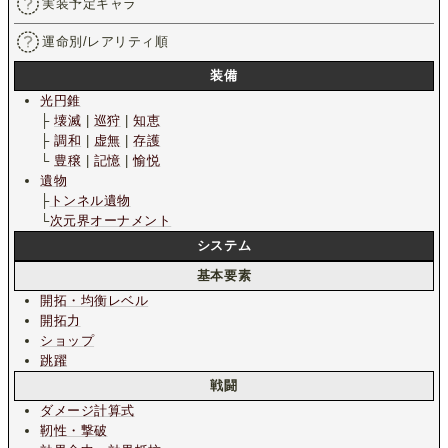
実装予定キャラ
運命別/レアリティ順
装備
光円錐
├
壊滅
|
巡狩
|
知恵
├
調和
|
虚無
|
存護
└
豊穣
|
記憶
|
愉悦
遺物
├
トンネル遺物
└
次元界オーナメント
システム
基本要素
開拓・均衡レベル
開拓力
ショップ
跳躍
戦闘
ダメージ計算式
靭性・撃破