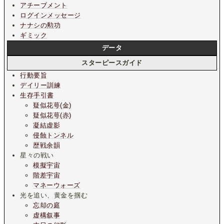
アチーブメント
ログインメッセージ
ナナシの勲功
ギミック
データ
スターピースガイド
行動要旨
デイリー訓練
生存手引書
疑似花萼(金)
疑似花萼(赤)
凝結虚影
侵蝕トンネル
歴戦余韻
星々の戦い
模擬宇宙
階差宇宙
マネーウォーズ
光を追い、黄金を掴む
忘却の庭
虚構叙事