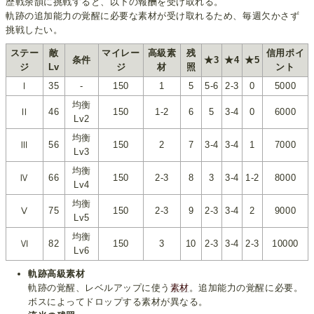
歴戦余韻に挑戦すると、以下の報酬を受け取れる。
軌跡の追加能力の覚醒に必要な素材が受け取れるため、毎週欠かさず
挑戦したい。
ステー
敵
マイレー
高級素
残
信用ポイ
条件
★3
★4
★5
ジ
Lv
ジ
材
照
ント
Ⅰ
35
-
150
1
5
5-6
2-3
0
5000
均衡
Ⅱ
46
150
1-2
6
5
3-4
0
6000
Lv2
均衡
Ⅲ
56
150
2
7
3-4
3-4
1
7000
Lv3
均衡
Ⅳ
66
150
2-3
8
3
3-4
1-2
8000
Lv4
均衡
Ⅴ
75
150
2-3
9
2-3
3-4
2
9000
Lv5
均衡
Ⅵ
82
150
3
10
2-3
3-4
2-3
10000
Lv6
軌跡高級素材
軌跡の覚醒、レベルアップに使う
素材
。追加能力の覚醒に必要。
ボスによってドロップする素材が異なる。