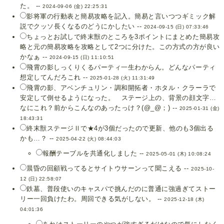
た。 --
2024-09-06 (金) 22:25:31
影将軍の行動表と簡易攻略を記入。簡易と言いつつギミック解
説でクッソ長くなるのどうにかしたい --
2024-09-15 (日) 07:33:46
ちょっとお試しで終末獣のところを3ポイントにまとめた簡易攻
略と元の簡易攻略を攻略として2つに分けた。この方式の方が良い
かなぁ --
2024-09-15 (日) 11:10:51
飛霄の影しっくりくるパーティ一生わからん。どんなパーティ
想定してんだろこれ --
2025-01-28 (火) 11:31:49
飛霄の影、アベンチュリン・調和開拓者・ホタル・クラーラで
安定して倒せるようになった。 ステージ上の、背景の顔文字…
なにこれ？前からこんなのあったっけ？(@_@；) --
2025-01-31 (金)
18:43:31
終末獣ステージⅡで★4が3個だったので更新、他のも3個出る
かも…？ --
2025-04-22 (火) 08:44:03
報酬テーブルを共通化しました --
2025-05-01 (木) 10:08:24
晨昏の回顧戦ってるとサイトウサーンって聞こえる --
2025-10-
12 (日) 22:58:07
鉄墓、普段使いのキャスパで挑んだのに普通に強過ぎてストー
リー一回負けたわ。周回できる気がしない。 --
2025-12-18 (木)
04:01:36