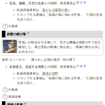
至高、極陽、天空の化身
との戦闘、推奨属性は
軌跡高級素材は、
遥かなる陽雷の想い
ドロップする遺物は「知識の海に溺れる学者」「亡国の悲哀
を詠う詩人」
行動表
鉄骸の錆び塚
世負いの執念を引き裂いて、巨大な機械は憎悪の中で自己
戴冠した。再び霊知の葬儀に身を投じ、壊滅の業火を消し
止めるのだ。
場所:オンパロス・「葬られし記憶の彼岸」時の果て
反創造主、充溢する憎悪
との戦闘、推奨属性は
軌跡高級素材は、
滅流の沈黙
ドロップする遺物は「知識の海に溺れる学者」「亡国の悲哀
を詠う詩人」
行動表
簡易攻略
壊滅の喜劇