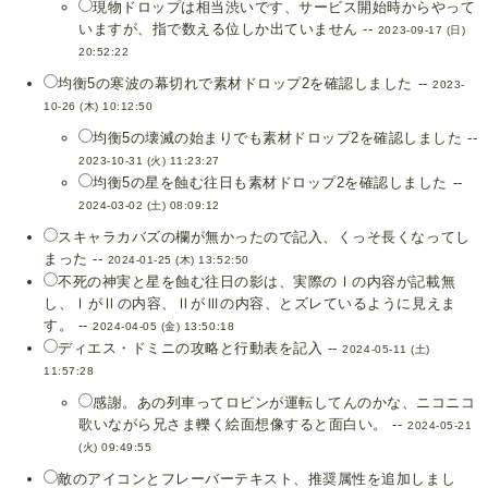
現物ドロップは相当渋いです、サービス開始時からやって
いますが、指で数える位しか出ていません --
2023-09-17 (日)
20:52:22
均衡5の寒波の幕切れで素材ドロップ2を確認しました --
2023-
10-26 (木) 10:12:50
均衡5の壊滅の始まりでも素材ドロップ2を確認しました --
2023-10-31 (火) 11:23:27
均衡5の星を蝕む往日も素材ドロップ2を確認しました --
2024-03-02 (土) 08:09:12
スキャラカバズの欄が無かったので記入、くっそ長くなってし
まった --
2024-01-25 (木) 13:52:50
不死の神実と星を蝕む往日の影は、実際のⅠの内容が記載無
し、ⅠがⅡの内容、ⅡがⅢの内容、とズレているように見えま
す。 --
2024-04-05 (金) 13:50:18
ディエス・ドミニの攻略と行動表を記入 --
2024-05-11 (土)
11:57:28
感謝。あの列車ってロビンが運転してんのかな、ニコニコ
歌いながら兄さま轢く絵面想像すると面白い。 --
2024-05-21
(火) 09:49:55
敵のアイコンとフレーバーテキスト、推奨属性を追加しまし