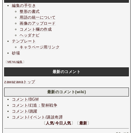
編集の手引き
整形の書式
用語の統一について
画像のアップロード
コメント欄の作成
ヘッダナビ
テンプレート
キャラページ用リンク
砂場
〔
MENU編集
〕
最新のコメント
zawazawaトップ
最新のコメント(wiki)
コメント/BGM
コメント/幻造：聖杯戦争
コメント/跳躍
コメント/イベント/講談奇譚
〔
人気
/
今日人気
〕〔
最新
〕