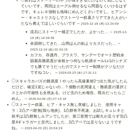
あれはストーリーのやつが強すぎるだけなので気にしなく
ていいです。周回はエーグル倒せるなら問題なくいけるはず
です。キュレネ強制も地味にめんどくさいですし、ヒアンシ
ー・キャストリスなしでストーリー鉄墓クリアできた人がい
たなら教えてほしいぐらいです --
2025-12-18 (木) 12:24:09
流石にストーリー補正でしたか、よかった… --
2025-12-
18 (木) 14:36:56
余韻倒してきた…山岡はんの鮎よりカスだった… --
2025-12-19 (金) 02:34:15
カフカ、存護丹、ブラスワ、サンデーでオート歴戦余
韻最高難易度が余裕かつ何なら軌跡オールLv1のシナズ
でも勝てそうだったのでストーリー制限がクソなだけ
ですねコレ。 --
2026-03-25 (水) 17:31:11
スキャラカバズの難易度Ⅰやったら高級素材2つ出た気がしたん
だけど、確定1泥じゃないの…？個数の見間違え・難易度の選択ミ
スとかの可能性も全然ある、けど念のため報告。既出だったらご
めん。 --
2026-04-06 (月) 07:15:18
ストーリー鉄墓、ヒア・キャス無し突破しました 使用キャ
ラ：2凸アベ餅無(我ら地炎)、1凸餅有不死途、お試しキュレネと
前半は2凸餅無しルアンでしたが、第三形態では耐久が足りず完凸
星4ギャラガーと交代しました…2凸アベでは足りないようです
ね。 --
2026-04-20 (月) 10:04:19