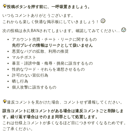
投稿ボタンを押す前に、一呼吸置きましょう。
いつもコメントありがとうございます。
これからも楽しく快適な掲示板にしていきましょう！
次の投稿は永久BANされてしまいます。確認してみてください…
アカウント売買・チート・リークに関するもの
先行プレイの情報はリークとして扱いません
悪質なバグの拡散、利用の推奨
マルチポスト
暴言・誹謗中傷・侮辱・挑発に該当するもの
性的なワード・それらを連想させるもの
許可のない宣伝行為
晒し行為
個人攻撃に該当するもの
違反コメントを見かけた場合、コメントせず通報してください。
該当コメントに枝コメントがある場合は違反コメントごと削除しま
す。繰り返す場合はそのまま同罪として処置します。
これは仕様上コメントが多くなるほど目につきやすくなるためです。
ご了承ください。