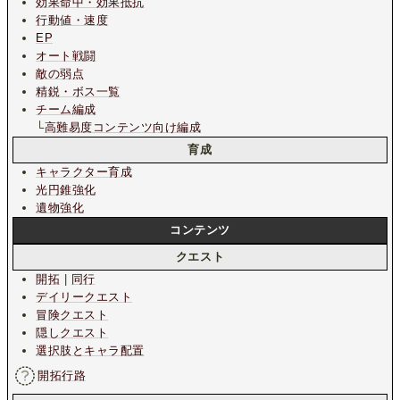
効果命中・効果抵抗
行動値・速度
EP
オート戦闘
敵の弱点
精鋭・ボス一覧
チーム編成
└
高難易度コンテンツ向け編成
育成
キャラクター育成
光円錐強化
遺物強化
コンテンツ
クエスト
開拓
|
同行
デイリークエスト
冒険クエスト
隠しクエスト
選択肢とキャラ配置
開拓行路