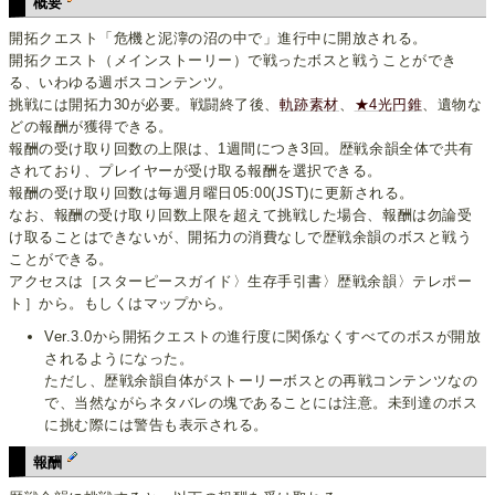
概要
開拓クエスト「危機と泥濘の沼の中で」進行中に開放される。
開拓クエスト（メインストーリー）で戦ったボスと戦うことができ
る、いわゆる週ボスコンテンツ。
挑戦には開拓力30が必要。戦闘終了後、
軌跡素材
、
★4光円錐
、遺物な
どの報酬が獲得できる。
報酬の受け取り回数の上限は、1週間につき3回。歴戦余韻全体で共有
されており、プレイヤーが受け取る報酬を選択できる。
報酬の受け取り回数は毎週月曜日05:00(JST)に更新される。
なお、報酬の受け取り回数上限を超えて挑戦した場合、報酬は勿論受
け取ることはできないが、開拓力の消費なしで歴戦余韻のボスと戦う
ことができる。
アクセスは［スターピースガイド〉生存手引書〉歴戦余韻〉テレポー
ト］から。もしくはマップから。
Ver.3.0から開拓クエストの進行度に関係なくすべてのボスが開放
されるようになった。
ただし、歴戦余韻自体がストーリーボスとの再戦コンテンツなの
で、当然ながらネタバレの塊であることには注意。未到達のボス
に挑む際には警告も表示される。
報酬