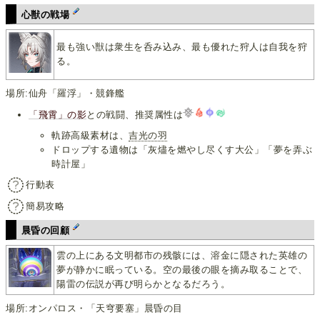
心獣の戦場
最も強い獣は衆生を呑み込み、最も優れた狩人は自我を狩
る。
場所:仙舟「羅浮」・競鋒艦
「飛霄」の影
との戦闘、推奨属性は
軌跡高級素材は、
吉光の羽
ドロップする遺物は「灰燼を燃やし尽くす大公」「夢を弄ぶ
時計屋」
行動表
簡易攻略
晨昏の回顧
雲の上にある文明都市の残骸には、溶金に隠された英雄の
夢が静かに眠っている。空の最後の眼を摘み取ることで、
陽雷の伝説が再び明らかとなるだろう。
場所:オンパロス・「天穹要塞」晨昏の目