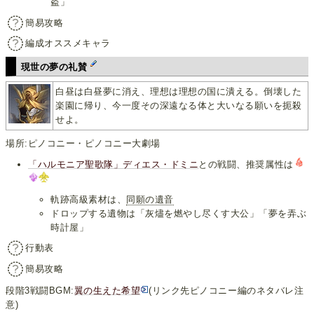
盗」
簡易攻略
編成オススメキャラ
現世の夢の礼賛
白昼は白昼夢に消え、理想は理想の国に潰える。倒壊した
楽園に帰り、今一度その深遠なる体と大いなる願いを扼殺
せよ。
場所:ピノコニー・ピノコニー大劇場
「ハルモニア聖歌隊」ディエス・ドミニ
との戦闘、推奨属性は
軌跡高級素材は、
同願の遺音
ドロップする遺物は「灰燼を燃やし尽くす大公」「夢を弄ぶ
時計屋」
行動表
簡易攻略
段階3戦闘BGM:
翼の生えた希望
(リンク先ピノコニー編のネタバレ注
意)