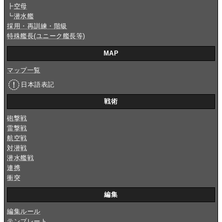
┣
空母
┗
潜水艦
採用・再訓練・階級
特殊艦長(ユニーク艦長等)
MAP
マップ一覧
日本語表記
戦術
砲撃戦
雷撃戦
航空戦
対潜戦
潜水艦戦
連携
衝突
編集
編集ルール
テンプレート