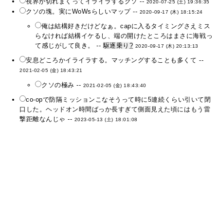
視界が切れまくってイライラするクソ --
2020-07-25 (土) 19:36:35
クソの塊。実にWoWsらしいマップ --
2020-09-17 (木) 18:15:24
俺は結構好きだけどなぁ。capに入るタイミングさえミス
らなければ結構イケるし、端の開けたところはまさに海戦っ
て感じがして良き。 --
駆逐乗り
?
2020-09-17 (木) 20:13:13
安息どころかイライラする。マッチングすることも多くて --
2021-02-05 (金) 18:43:21
クソの極み --
2021-02-05 (金) 18:43:40
co-opで防隔ミッションこなそうって時に5連続くらい引いて閉
口した。ヘッドオン時間ばっか長すぎて側面見えた頃にはもう雷
撃距離なんじゃ --
2023-05-13 (土) 18:01:08