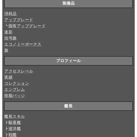
装備品
消耗品
アップグレード
┗
固有アップグレード
迷彩
信号旗
エコノミーボーナス
旗
プロフィール
アクセスレベル
実績
コレクション
エンブレム
技能バッジ
艦長
艦長スキル
┣
駆逐艦
┣
巡洋艦
┣
戦艦