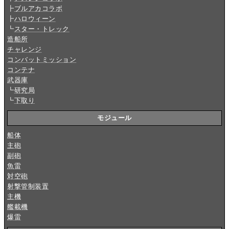
┣
ブルアカコラボ
┣
ハロウィーン
┗
スター・トレック
造船所
チャレンジ
コンバットミッション
コンテナ
武器庫
┗
研究局
┗
下取り
モジュール
船体
主砲
副砲
魚雷
対空砲
射撃管制装置
主機
艦載機
爆雷