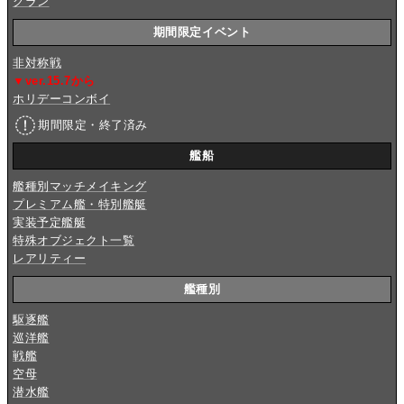
クラン
期間限定イベント
非対称戦
▼ver.15.7から
ホリデーコンボイ
期間限定・終了済み
艦船
艦種別マッチメイキング
プレミアム艦・特別艦艇
実装予定艦艇
特殊オブジェクト一覧
レアリティー
艦種別
駆逐艦
巡洋艦
戦艦
空母
潜水艦