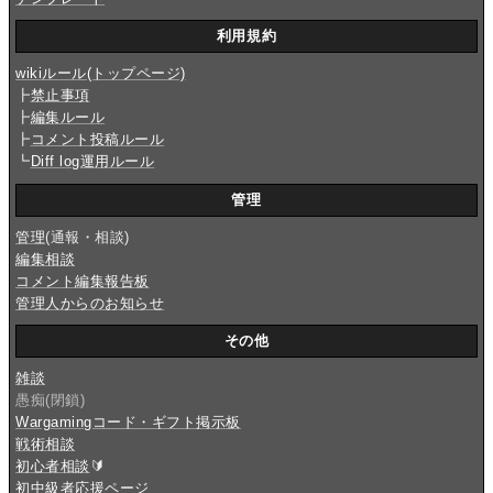
利用規約
wikiルール(トップページ)
┣
禁止事項
┣
編集ルール
┣
コメント投稿ルール
┗
Diff log運用ルール
管理
管理
(通報・相談)
編集相談
コメント編集報告板
管理人からのお知らせ
その他
雑談
愚痴(閉鎖)
Wargamingコード・ギフト掲示板
戦術相談
初心者相談
🔰
初中級者応援ページ