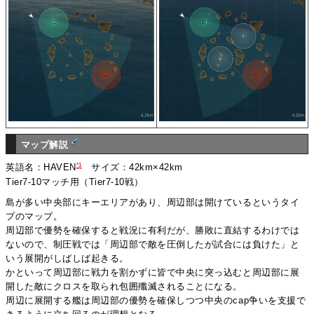
マップ解説
*1
英語名：HAVEN
サイズ：42km×42km
Tier7-10マッチ用（Tier7-10戦）
島が多い中央部にキーエリアがあり、周辺部は開けているというタイ
プのマップ。
周辺部で優勢を確保すると戦況に有利だが、勝敗に直結するわけでは
ないので、制圧戦では「周辺部で敵を圧倒したが試合には負けた」と
いう展開がしばしば起きる。
かといって周辺部に戦力を割かずに皆で中央に突っ込むと周辺部に展
開した敵にクロスを取られ包囲殲滅されることになる。
周辺に展開する艦は周辺部の優勢を確保しつつ中央のcap争いを支援で