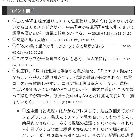
きるように立ち回るのが理想となる
コメント欄
このMAP射線が通りにくくて位置取りに気を付けなきゃいけな
いからほんとメンドクサイ。中央Tierから最高Tierまで引くせいで
頻度も高いのが、嫌気に拍車をかける。 --
2018-04-28 (土) 13:34:13
安息の地（大嘘） --
2018-04-28 (土) 17:48:55
G5の小島で船体が引っかかって嵌る場所がある・・・ --
2018-
05-02 (水) 12:36:08
このマップが一番面白くないと思う 個人的には --
2018-06-05
(火) 19:31:07
制圧戦、C周りは北東に隣接する島が鍵な。DDはエリア踏みな
がらここを挟んで駆け引きする。援護の射線が限定されるし魚雷
コースから離脱しやすい。エリア制圧後は深入りしない。居座っ
てCAPを守るたぐいのMAPではないから、味方に近いところで端
っこ踏むのが精一杯。欲張ったspotはNGとだけ覚えておいて、損
はないから。 --
2018-07-23 (月) 06:37:26
巡洋艦（と戦艦）は外からプレスして。足並み揃えてガバ
ッとプッシュ。島挟んでチマチマ撃ち合いしてもつまらんし
効果的ではないし、ろくに駆逐の援護できないから、それな
ら外周プッシュで敵に駆逐援護なんてさせないで場外乱闘
だ。レーダー艦を島から引きはがせ。その間、駆逐は援護受