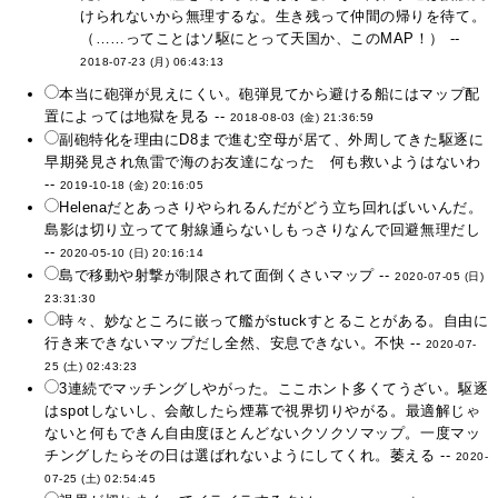
けられないから無理するな。生き残って仲間の帰りを待て。
（……ってことはソ駆にとって天国か、このMAP！） --
2018-07-23 (月) 06:43:13
本当に砲弾が見えにくい。砲弾見てから避ける船にはマップ配
置によっては地獄を見る --
2018-08-03 (金) 21:36:59
副砲特化を理由にD8まで進む空母が居て、外周してきた駆逐に
早期発見され魚雷で海のお友達になった 何も救いようはないわ
--
2019-10-18 (金) 20:16:05
Helenaだとあっさりやられるんだがどう立ち回ればいいんだ。
島影は切り立ってて射線通らないしもっさりなんで回避無理だし
--
2020-05-10 (日) 20:16:14
島で移動や射撃が制限されて面倒くさいマップ --
2020-07-05 (日)
23:31:30
時々、妙なところに嵌って艦がstuckすとることがある。自由に
行き来できないマップだし全然、安息できない。不快 --
2020-07-
25 (土) 02:43:23
3連続でマッチングしやがった。ここホント多くてうざい。駆逐
はspotしないし、会敵したら煙幕で視界切りやがる。最適解じゃ
ないと何もできん自由度ほとんどないクソクソマップ。一度マッ
チングしたらその日は選ばれないようにしてくれ。萎える --
2020-
07-25 (土) 02:54:45