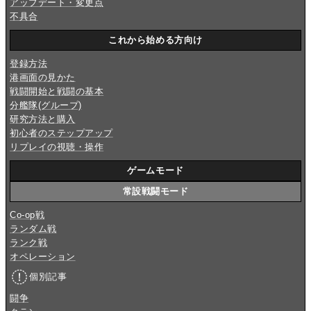
アップデート・変更点
不具合
これから始める方向け
登録方法
港画面の見かた
戦闘開始と戦闘の基本
分艦隊(グループ)
研究方法と購入
初心者のステップアップ
リプレイの視聴・操作
ゲームモード
常設戦闘モード
Co-op戦
ランダム戦
ランク戦
オペレーション
個別記事
闘争