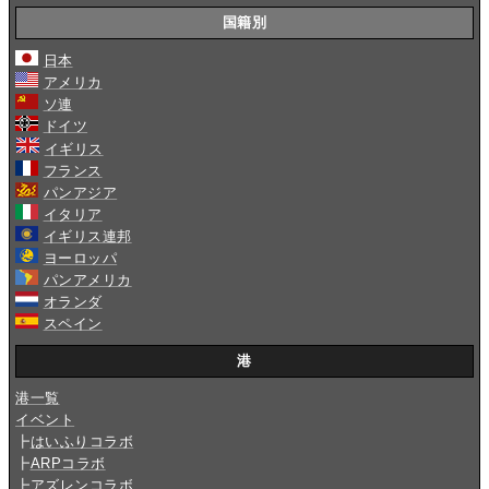
国籍別
日本
アメリカ
ソ連
ドイツ
イギリス
フランス
パンアジア
イタリア
イギリス連邦
ヨーロッパ
パンアメリカ
オランダ
スペイン
港
港一覧
イベント
┣
はいふりコラボ
┣
ARPコラボ
┣
アズレンコラボ