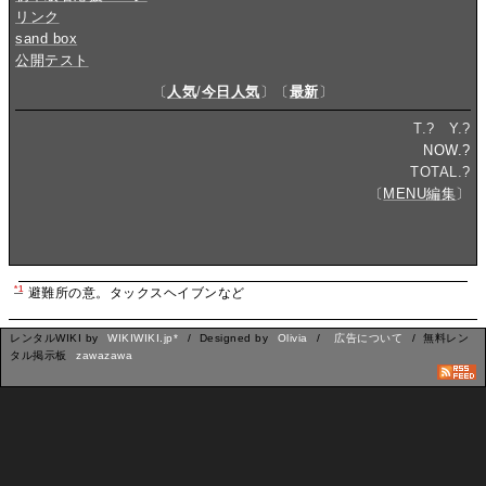
リンク
sand box
公開テスト
〔
人気
/
今日人気
〕〔
最新
〕
T.
?
Y.
?
NOW.
?
TOTAL.
?
〔
MENU編集
〕
*1
避難所の意。タックスヘイブンなど
レンタルWIKI by
WIKIWIKI.jp*
/ Designed by
Olivia
/
広告について
/ 無料レン
タル掲示板
zawazawa