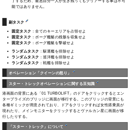
了するため、最悪自分一人が生き残ってもクリアーする事は不可
能ではありません。
副タスク
固定タスク
：全てのキーエリアを占領せよ
固定タスク
：ボーグ艦艇の残骸を収集せよ
固定タスク
：ボーグ艦艇を撃破せよ
ランダムタスク
：駆逐艦を排除せよ
ランダムタスク
：巡洋艦を排除せよ
ランダムタスク
：戦艦を排除せよ
オペレーション「クイーンの怒り」
スター・トレックオペレーションに関する豆知識
港画面の背景にある「01 TURBOLIFT」のドアをクリックするとエン
タープライズのブリッジに画面が移行する。このブリッジの背景にも
各種ギミックが用意されており、ドアをクリックすれば女性搭乗員が
現れたり、メインモニターをクリックするとヴァルカン星に画面が移
行したりする。
「スター・トレック」について