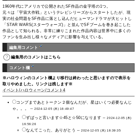
1960年代にアメリカで公開されたSF作品の金字塔の1つ。
元々は「宇宙大作戦」というテレビシリーズからスタートしたが、現
実の社会問題をSF作品に落とし込んだヒューマンドラマが大ヒットし
「STAR WARS(スターウォーズ)」と並んでSFブームを巻き起こした
作品として知られる。非常に練りこまれた作品内容は世界中に多くの
ファンを生み出し様々なメディアに影響を与えている。
編集用コメント
編集用のコメントはこちら
コメント欄
※ハロウィンのコメント欄より移行は終わったと思いますので表示を
取りやめました。リンクは残します※
イベント/ハロウィーン/コメント4
コンプまであとトークン２個なんだが、星はいくつ必要なんじ
ゃ。。。 --
2024-12-05 (木) 16:49:47
ずばっと言います☆45と☆50になります --
2024-12-05 (木)
16:56:26
なんてこった、ありがとう --
2024-12-05 (木) 18:39:35