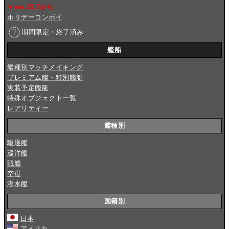
▼ver.15.7から
ホリデーコンボイ
期間限定・終了済み
艦船
艦種別マッチメイキング
プレミアム艦・特別艦艇
実装予定艦艇
特殊オブジェクト一覧
レアリティー
艦種別
駆逐艦
巡洋艦
戦艦
空母
潜水艦
国籍別
日本
アメリカ