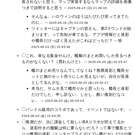
装されないと思う。マップ実装するならマップの詳細を画像
つきで説明すると思う --
2025-06-15 (日) 21:09:30
そんなぁ。ハロウィンのほうはたびたび戻ってきてた
のに… --
2025-06-16 (月) 03:20:08
ツイッターにはキャプテンの皆さん、第3ラウンドが始
まります。って告知が来てるな。アプデ情報だと迷彩
や艦長だけっぽく見えたがこれはどっちだ？ -- 枝
2025-06-16 (月) 15:45:46
これ、単なる集金やんけ。艦艇のまとめ買いしか見るべき
ものがなくない？（買わんけど） --
2025-06-20 (金) 02:05:47
艦のまとめ売りなんてしてなくね？無限迷彩と艦長セ
ットと旗のセット売りにしか見えないが。自分が見落
としてるんかな。 --
2025-06-20 (金) 05:32:27
本当だ、サムネ見て艦売りかと思ったら、艦長と迷彩
だけでした。申し訳ない。しかし、酷い復刻だなコ
レ。 --
2025-06-20 (金) 05:55:03
バンドル販売のコラボであって、イベントではないぞ。 --
2025-06-20 (金) 15:54:05
推測だが、次に課金して欲しいBAコラボが控えてるか
ら、迷彩付きの艦艇は特に要らないだろ？って事で艦長とツ
リー艦用の迷彩（エンタープライズはプレ艦だが）だけの慎