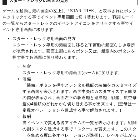
スター・トレックの画面の見方
ゲームを起動し港の画面の左上に「STAR TREK」と表示されたボタン
をクリックする事でイベント専用画面に切り替わります。戦闘モード
の一覧からスタートレックのイベントアイコンをクリックする事でイ
ベント専用画面に移ります。
スター・トレック専用画面の見方
スター・トレック専用の港画面に移ると宇宙船の船室らしき場所
が表示されます。画面上部にあるボタン又は、船室内のボタンを
押す事で各画面に切り替わります。
船室
スター・トレック専用の港画面(ホーム)に戻ります。
装備
「装備」ボタンを押すとレンタル艦艇の装備をカスタマイズ
する画面が表示されます。画面中央にカスタマイズする艦艇
の図が表示され、画面左下の駆逐艦と巡洋艦、戦艦、航空母
艦の4種類のどれかから切り替える事が出来ます。(空母は一
定数オペレーションを達成する事で解放されます。)
報酬
当イベントで貰える各アイテムの一覧が表示されます。戦闘
の副タスクを達成する事で「スター」が貰えます。このスタ
ーを集める度に各オペレーションが進捗し、レベルが上がっ