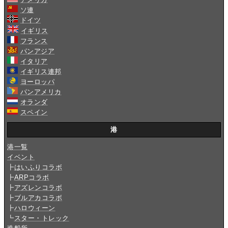
ソ連
ドイツ
イギリス
フランス
パンアジア
イタリア
イギリス連邦
ヨーロッパ
パンアメリカ
オランダ
スペイン
港
港一覧
イベント
┣
はいふりコラボ
┣
ARPコラボ
┣
アズレンコラボ
┣
ブルアカコラボ
┣
ハロウィーン
┗
スター・トレック