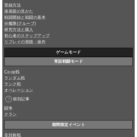
登録方法
港画面の見かた
戦闘開始と戦闘の基本
分艦隊(グループ)
研究方法と購入
初心者のステップアップ
リプレイの視聴・操作
ゲームモード
常設戦闘モード
Co-op戦
ランダム戦
ランク戦
オペレーション
個別記事
闘争
クラン
期間限定イベント
非対称戦