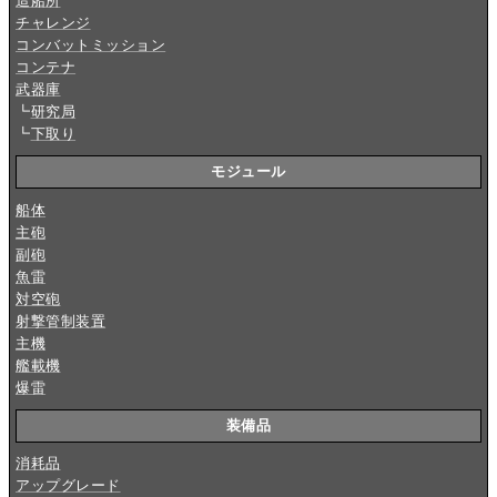
造船所
チャレンジ
コンバットミッション
コンテナ
武器庫
┗
研究局
┗
下取り
モジュール
船体
主砲
副砲
魚雷
対空砲
射撃管制装置
主機
艦載機
爆雷
装備品
消耗品
アップグレード