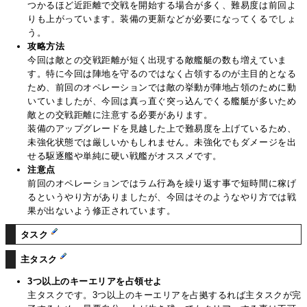
つかるほど近距離で交戦を開始する場合が多く、難易度は前回よ
りも上がっています。装備の更新などが必要になってくるでしょ
う。
攻略方法
今回は敵との交戦距離が短く出現する敵艦艇の数も増えていま
す。特に今回は陣地を守るのではなく占領するのが主目的となる
ため、前回のオペレーションでは敵の挙動が陣地占領のために動
いていましたが、今回は真っ直ぐ突っ込んでくる艦艇が多いため
敵との交戦距離に注意する必要があります。
装備のアップグレードを見越した上で難易度を上げているため、
未強化状態では厳しいかもしれません。未強化でもダメージを出
せる駆逐艦や単純に硬い戦艦がオススメです。
注意点
前回のオペレーションではラム行為を繰り返す事で短時間に稼げ
るというやり方がありましたが、今回はそのようなやり方では戦
果が出ないよう修正されています。
タスク
主タスク
3つ以上のキーエリアを占領せよ
主タスクです。3つ以上のキーエリアを占拠するれば主タスクが完