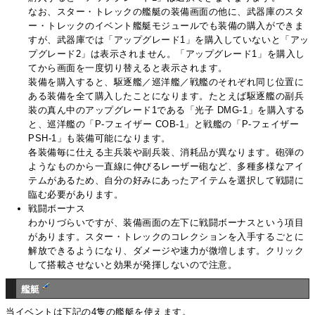
なお、スター・トレックの艦艇の装備画面の他に、武器庫のスタ
ー・トレックのイベント艦艇モジュールでも装備の購入ができま
すが、武器庫では「アップグレード1」を購入していないと「アッ
プグレード2」は表示されません。「アップグレード1」を購入し
てから画面を一度切り替えると表示されます。
装備を購入すると、駆逐艦／巡洋艦／戦艦のそれぞれ同じ位置に
ある装備を全て購入したことになります。たとえば駆逐艦の副兵
装の真ん中のアップグレード1である「光子 DMG-1」を購入する
と、巡洋艦の「P-フェイザー COB-1」と戦艦の「P-フェイザー
PSH-1」も装備可能になります。
各装備毎に仕える主兵装や副兵装、消耗品が異なります。砲弾の
ようなものから一直線に伸びるレーザー砲など、多種多様なアイ
テムがあるため、自分の好みにあったアイテムを選択して戦闘に
臨む必要があります。
戦闘ボーナス
わかりづらいですが、装備画面の左下に戦闘ボーナスという項目
があります。スター・トレックのコレクションを入手するごとに
解放できるようになり、ダメージや速力が微増します。クリック
して搭載させないと効果が発揮しないので注意。
艦艇
当イベントは下記の4隻の艦艇を使えます。