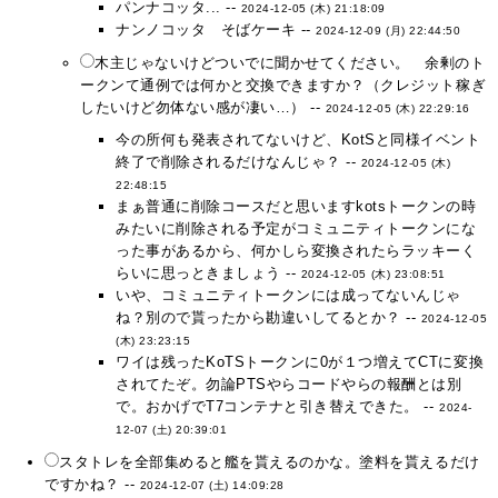
パンナコッタ... --
2024-12-05 (木) 21:18:09
ナンノコッタ そばケーキ --
2024-12-09 (月) 22:44:50
木主じゃないけどついでに聞かせてください。 余剰のト
ークンて通例では何かと交換できますか？（クレジット稼ぎ
したいけど勿体ない感が凄い…） --
2024-12-05 (木) 22:29:16
今の所何も発表されてないけど、KotSと同様イベント
終了で削除されるだけなんじゃ？ --
2024-12-05 (木)
22:48:15
まぁ普通に削除コースだと思いますkotsトークンの時
みたいに削除される予定がコミュニティトークンにな
った事があるから、何かしら変換されたらラッキーく
らいに思っときましょう --
2024-12-05 (木) 23:08:51
いや、コミュニティトークンには成ってないんじゃ
ね？別ので貰ったから勘違いしてるとか？ --
2024-12-05
(木) 23:23:15
ワイは残ったKoTSトークンに0が１つ増えてCTに変換
されてたぞ。勿論PTSやらコードやらの報酬とは別
で。おかげでT7コンテナと引き替えできた。 --
2024-
12-07 (土) 20:39:01
スタトレを全部集めると艦を貰えるのかな。塗料を貰えるだけ
ですかね？ --
2024-12-07 (土) 14:09:28