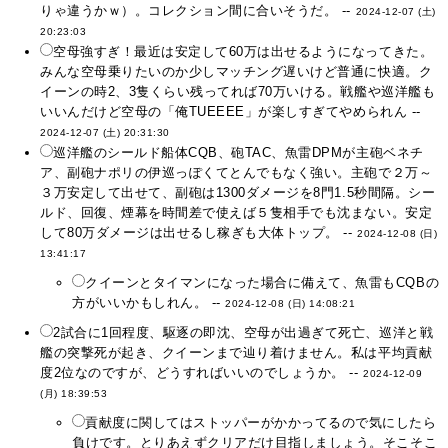
りゃ違うかｗ）。コレクション間に合いそうだ。 --
2024-12-07 (土)
20:23:03
空母強すぎ！最近は安定して60万は出せるようになってきた。
みんな空母乗りたいのか少しマッチング遅いけど普通に快適。ク
イーンの時2、3隻くらい残ってれば70万いける。戦艦や巡洋艦も
いいんだけど空母の「俺TUEEEE」が楽しすぎてやめられん --
2024-12-07 (土) 20:31:30
巡洋艦のシールド船体CQB、砲TAC、魚雷DPMが主砲ベネチ
ア、副砲ナポリの伊巡っぽくてとんでもなく強い。主砲で２万～
３万安定して出せて、副砲は1300ダメージを8門1.5秒間隔。シー
ルド、回復、煙幕を時間差で使えば５隻相手でも沈まない。安定
して80万ダメージは出せるし稼ぎも大体トップ。 --
2024-12-08 (日)
13:41:17
クイーンとタイマンになった場合に備えて、魚雷もCQBの
方がいいかもしれん。 --
2024-12-08 (日) 14:08:21
2試合に1回程度、駆逐の即沈、空母が出過ぎて死亡、巡洋と戦
艦の突撃死が起き、クイーンまで辿り着けません。私は平均貢献
度2位なのですが、どうすればいいのでしょうか。 --
2024-12-09
(月) 18:39:53
貢献度に関してはストッパーがかかってるので気にしたら
負けです。とりあえずクリアだけ目指しましょう。そこそこ