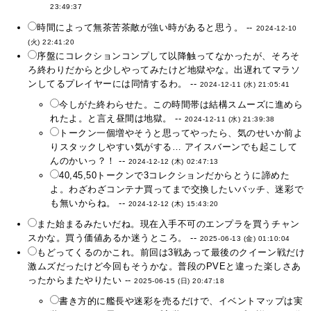
23:49:37
時間によって無茶苦茶敵が強い時があると思う。 --
2024-12-10
(火) 22:41:20
序盤にコレクションコンプして以降触ってなかったが、そろそ
ろ終わりだからと少しやってみたけど地獄やな。出遅れてマラソ
ンしてるプレイヤーには同情するわ。 --
2024-12-11 (水) 21:05:41
今しがた終わらせた。この時間帯は結構スムーズに進めら
れたよ。と言え昼間は地獄。 --
2024-12-11 (水) 21:39:38
トークン一個増やそうと思ってやったら、気のせいか前よ
りスタックしやすい気がする… アイスバーンでも起こして
んのかいっ？！ --
2024-12-12 (木) 02:47:13
40,45,50トークンで3コレクションだからとうに諦めた
よ。わざわざコンテナ買ってまで交換したいバッチ、迷彩で
も無いからね。 --
2024-12-12 (木) 15:43:20
また始まるみたいだね。現在入手不可のエンプラを買うチャン
スかな。買う価値あるか迷うところ。 --
2025-06-13 (金) 01:10:04
もどってくるのかこれ。前回は3戦あって最後のクイーン戦だけ
激ムズだったけど今回もそうかな。普段のPVEと違った楽しさあ
ったからまたやりたい --
2025-06-15 (日) 20:47:18
書き方的に艦長や迷彩を売るだけで、イベントマップは実