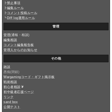
┣
禁止事項
┣
編集ルール
┣
コメント投稿ルール
┗
Diff log運用ルール
管理
管理
(通報・相談)
編集相談
コメント編集報告板
管理人からのお知らせ
その他
雑談
愚痴(閉鎖)
Wargamingコード・ギフト掲示板
戦術相談
初心者相談
🔰
初中級者応援ページ
リンク
sand box
公開テスト