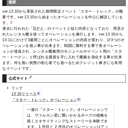
概要
ver.13.10から実装された期間限定イベント「スター・トレック」の概
要です。ver.13.10から始まったオペレーションを中心に解説していま
*1
す。
過去に行われた「
Dデイ
」のイベントと似た内容となっており、用意さ
れたレンタル艦を使ってオペレーションを遂行します。ver.13.10から
13.11にかけて3週間ごとにオペレーションの内容が変わり、計3つのオ
ペレーションを遊ぶ事が出来ます。戦闘に勝利する事で各オペレーシ
ョンが達成され、レンタル艦艇用のモジュールやイベント用の「スタ
ー・トークン」と呼ばれる通貨を手に入れて艦艇を強化する事が出来
ます。何も無い状態の初心者でも遊べるためクレジット稼ぎにも有用
なイベントです。
公式サイト
リンク
13.10リリース
『スター・トレック』オペレーション
一連の『スター・トレック』オペレーションで
は、ヴァルカン星に襲いかかるボーグの侵略を
描くエキサイティングなストーリーを体験でき
ます。1 件目と 2 件目のオペレーションはアッ