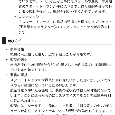
ていきます。レベルが上がる事にモジュールや艦艇、専用通
貨のスター・トークンが手に入ります。得た報酬を使ってレ
ンタル艦艇を強化し、戦闘を戦いやすくさせていきます。
コレクション
「スター・トレック」の作品の登場した様々なオブジェクト
(宇宙船やキャラクター)のコレクションアイテムが表示され
ます。
遊び方
参加資格
概要にも記載した通り、誰でも遊ぶことが可能です。
艦艇の選択
画面左下の4つの艦種からどれか選択し、画面上部の「戦闘開始」
でバトルが始まります。
装備の選択
スター・トレックの世界観に合わせたUIにしたせいか、少々わか
りづらい画面になっているため解説します。
航空母艦を除いた各艦艇は、装備の選択及び強化が可能になって
います。自分に合ったものにカスタマイズすることで戦闘を有利
に進められます。
艦艇には「シールド」「船体」「主兵装」「副兵装」の4つのモジ
ュールがあり、各モジュールごとに3種類の装備が存在します。さ