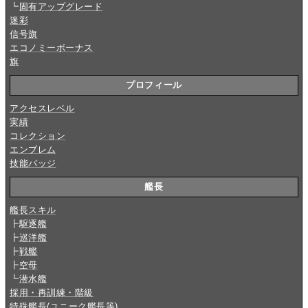
┗
固有アップグレード
迷彩
信号旗
エコノミーボーナス
旗
プロフィール
アクセスレベル
実績
コレクション
エンブレム
技能バッジ
艦長
艦長スキル
┣
駆逐艦
┣
巡洋艦
┣
戦艦
┣
空母
┗
潜水艦
採用・再訓練・階級
特殊艦長(ユニーク艦長等)