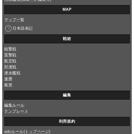
MAP
マップ一覧
日本語表記
戦術
砲撃戦
雷撃戦
航空戦
対潜戦
潜水艦戦
連携
衝突
編集
編集ルール
テンプレート
利用規約
wikiルール(トップページ)