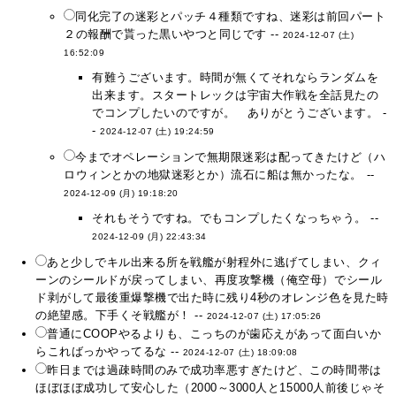
同化完了の迷彩とパッチ４種類ですね、迷彩は前回パート
２の報酬で貰った黒いやつと同じです --
2024-12-07 (土)
16:52:09
有難うございます。時間が無くてそれならランダムを
出来ます。スタートレックは宇宙大作戦を全話見たの
でコンプしたいのですが。 ありがとうございます。 -
-
2024-12-07 (土) 19:24:59
今までオペレーションで無期限迷彩は配ってきたけど（ハ
ロウィンとかの地獄迷彩とか）流石に船は無かったな。 --
2024-12-09 (月) 19:18:20
それもそうですね。でもコンプしたくなっちゃう。 --
2024-12-09 (月) 22:43:34
あと少しでキル出来る所を戦艦が射程外に逃げてしまい、クィ
ーンのシールドが戻ってしまい、再度攻撃機（俺空母）でシール
ド剥がして最後重爆撃機で出た時に残り4秒のオレンジ色を見た時
の絶望感。下手くそ戦艦が！ --
2024-12-07 (土) 17:05:26
普通にCOOPやるよりも、こっちのが歯応えがあって面白いか
らこればっかやってるな --
2024-12-07 (土) 18:09:08
昨日までは過疎時間のみで成功率悪すぎたけど、この時間帯は
ほぼほぼ成功して安心した（2000～3000人と15000人前後じゃそ