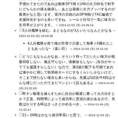
手慣れてきたのであれば船体SPY残りUNIの火力特化で初手
にどちらかの港を確保し、あとは最後に火力ブッパするのが
最善かなと思います。巡洋の主砲のみDPM残りTAC編成で
支援特化するのも良いですね。シールド付与で一気に味方の
生存率が上がります。 --
2024-12-09 (月) 18:49:24
3人分艦隊を組む。まともなのが3人いたらなんとかなる --
2024-12-09 (月) 19:08:39
4人分艦隊が居て俺が空母で介護して無事☆5獲れたこ
ともあったな~（遠い目） --
2024-12-09 (月) 19:14:18
どうにもならんかなあ…そういう時ってだいたい味方が残
骸回収しない、拠点守らない、港解放もしない（自分がやっ
てても援護すらしない）なので、第3波の配下を可能であれ
ば速やかに倒して衛星砲モードにするくらいしかないけど、
そこまで持たない場合も多いからね。先週は5試合中4回はそ
んな感じだったのでまだマシという話もあるよ --
2024-12-09
(月) 20:22:09
即チン駆逐を減らすために自分が駆逐に乗って火力出すと
か？正直、時間帯によって成功率に雲泥の差があるので、失
敗ばかりする時はさっさとやめるべき。 --
2024-12-09 (月)
21:02:41
21～24時はかなり成功率高いと思う。 --
2024-12-09 (月)