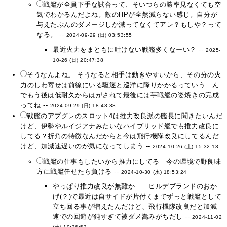
戦艦が全員下手な試合って、そいつらの勝率見なくても空
気でわかるんだよね。敵のHPが全然減らない感じ。自分が
与えたぶんのダメージしか減ってなくてアレ？もしや？って
なる。 --
2024-09-29 (日) 03:53:55
最近火力をまともに吐けない戦艦多くなーい？ --
2025-
10-26 (日) 20:47:38
そうなんよね。 そうなると相手は動きやすいから、その分の火
力のしわ寄せは前線にいる駆逐と巡洋に降りかかるっていう ん
でもう後は低耐久からはがされて最後には芋戦艦の姿焼きの完成
ってね --
2024-09-29 (日) 18:43:38
戦艦のアプグレのスロット4は推力改良派の艦長に聞きたいんだ
けど、伊勢やルイジアナみたいなハイブリッド艦でも推力改良に
してる？折角の特徴なんだからと今は飛行機隊改良にしてるんだ
けど、加減速遅いのが気になってしまう --
2024-10-26 (土) 15:32:13
戦艦の仕事もしたいから推力にしてる 今の環境で野良味
方に戦艦任せたら負ける --
2024-10-30 (水) 18:53:24
やっぱり推力改良が無難か……ヒルデブランドのおか
げ(？)で最近は自サイドが片付くまでずっと戦艦として
立ち回る事が増えたんだけど、飛行機隊改良だと加減
速での回避が鈍すぎて被ダメ嵩みがちだし --
2024-11-02