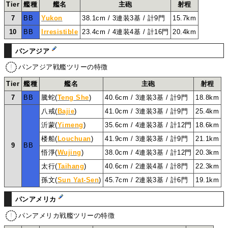
Tier
艦種
艦名
主砲
射程
7
BB
Yukon
38.1cm / 3連装3基 / 計9門
15.7km
10
BB
Irresistible
23.4cm / 4連装4基 / 計16門
20.4km
パンアジア
パンアジア戦艦ツリーの特徴
Tier
艦種
艦名
主砲
射程
7
BB
騰蛇(
Teng She
)
40.6cm / 3連装3基 / 計9門
18.8km
八戒(
Bajie
)
41.0cm / 3連装3基 / 計9門
25.4km
沂蒙(
Yimeng
)
35.6cm / 4連装3基 / 計12門
18.6km
楼船(
Louchuan
)
41.9cm / 3連装3基 / 計9門
21.1km
9
BB
悟淨(
Wujing
)
38.0cm / 4連装3基 / 計12門
20.3km
太行(
Taihang
)
40.6cm / 2連装4基 / 計8門
22.3km
孫文(
Sun Yat-Sen
)
45.7cm / 2連装3基 / 計6門
19.1km
パンアメリカ
パンアメリカ戦艦ツリーの特徴