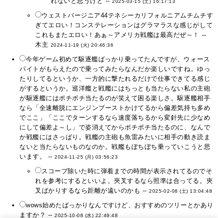
れないと思うけど --
2025-03-15 (土) 16:17:13
ウェストバージニア44テネシーカリフォルニアムチムチす
ぎてエロい！コンステレーションはグラマラスな感じがして
これもまたエロい！あぁ～アメリカ戦艦は最高だぜ～！ --
木主
2024-11-19 (火) 20:46:36
今年ゲーム初めて駆逐艦ばっかり乗ってたんですが、ウォース
パイトがもらえたので乗ってみたらなんだか楽しいですね。ゆっ
たりしてるというか、一方的に撃たれるだけで仕事できてる感じ
がするというか。巡洋艦と戦艦にはちっとも当たらない私の主砲
が駆逐艦にはポチポチ当たるのが笑えて困る楽しさ。駆逐艦相手
なら「全速離脱にエンジンブーストかけてるから偏差気持ち多め
でここ」「ここでターンするなら速度落ちるから変針先に少なめ
にして偏差よ～し」で姿消えてからポチポチ当たるのに、なんで
か戦艦にはさっぱり。戦艦の主砲も魚雷みたいに相手の動き読ま
ないと当たらないものなのか。戦艦もぼちぼち乗っていこうと思
います。 --
2024-11-25 (月) 03:56:23
スコープ除いた時に弾着までの時間が表示されてるのでそ
れを参考にするといいよ。夾叉するなら照準は合ってる。夾
叉ばかりするなら距離が遠いのかも --
2025-02-08 (土) 13:04:48
wows始めたばっかりなんですけど、おすすめのツリーとかあり
ますか？ --
2025-10-08 (水) 22:49:48