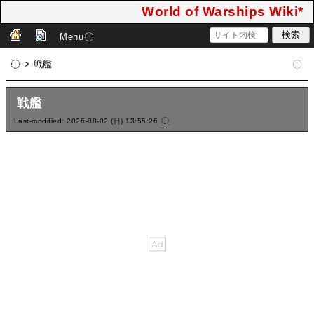
World of Warships Wiki*
Menu
> 戦艦
戦艦
Last-modified: 2026-08-02 (日) 13:55:26