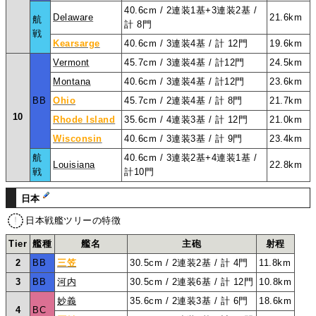
40.6cm / 2連装1基+3連装2基 /
Delaware
21.6km
航
計 8門
戦
Kearsarge
40.6cm / 3連装4基 / 計 12門
19.6km
Vermont
45.7cm / 3連装4基 / 計12門
24.5km
Montana
40.6cm / 3連装4基 / 計12門
23.6km
BB
Ohio
45.7cm / 2連装4基 / 計 8門
21.7km
10
Rhode Island
35.6cm / 4連装3基 / 計 12門
21.0km
Wisconsin
40.6cm / 3連装3基 / 計 9門
23.4km
航
40.6cm / 3連装2基+4連装1基 /
Louisiana
22.8km
戦
計10門
日本
日本戦艦ツリーの特徴
Tier
艦種
艦名
主砲
射程
2
BB
三笠
30.5cm / 2連装2基 / 計 4門
11.8km
3
BB
河内
30.5cm / 2連装6基 / 計 12門
10.8km
妙義
35.6cm / 2連装3基 / 計 6門
18.6km
4
BC