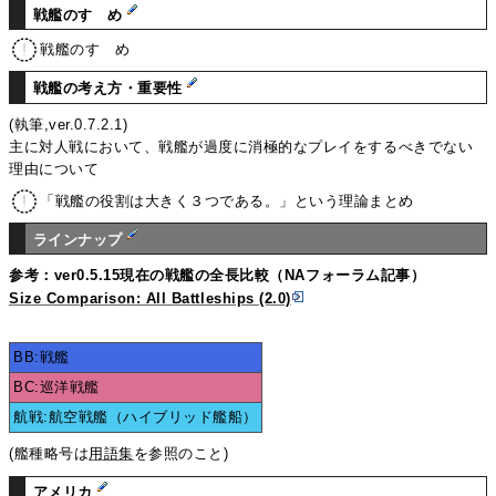
戦艦のすゝめ
戦艦のすゝめ
戦艦の考え方・重要性
(執筆,ver.0.7.2.1)
主に対人戦において、戦艦が過度に消極的なプレイをするべきでない
理由について
「戦艦の役割は大きく３つである。」という理論まとめ
ラインナップ
参考：ver0.5.15現在の戦艦の全長比較（NAフォーラム記事）
Size Comparison: All Battleships (2.0)
BB:戦艦
BC:巡洋戦艦
航戦:航空戦艦（ハイブリッド艦船）
(艦種略号は
用語集
を参照のこと)
アメリカ