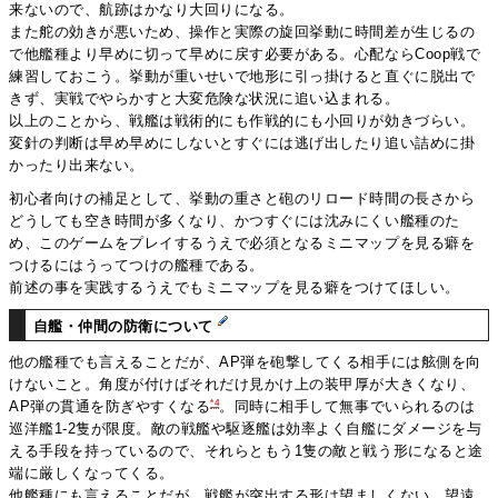
来ないので、航跡はかなり大回りになる。
また舵の効きが悪いため、操作と実際の旋回挙動に時間差が生じるの
で他艦種より早めに切って早めに戻す必要がある。心配ならCoop戦で
練習しておこう。挙動が重いせいで地形に引っ掛けると直ぐに脱出で
きず、実戦でやらかすと大変危険な状況に追い込まれる。
以上のことから、戦艦は戦術的にも作戦的にも小回りが効きづらい。
変針の判断は早め早めにしないとすぐには逃げ出したり追い詰めに掛
かったり出来ない。
初心者向けの補足として、挙動の重さと砲のリロード時間の長さから
どうしても空き時間が多くなり、かつすぐには沈みにくい艦種のた
め、このゲームをプレイするうえで必須となるミニマップを見る癖を
つけるにはうってつけの艦種である。
前述の事を実践するうえでもミニマップを見る癖をつけてほしい。
自艦・仲間の防衛について
他の艦種でも言えることだが、AP弾を砲撃してくる相手には舷側を向
けないこと。角度が付けばそれだけ見かけ上の装甲厚が大きくなり、
*4
AP弾の貫通を防ぎやすくなる
。同時に相手して無事でいられるのは
巡洋艦1-2隻が限度。敵の戦艦や駆逐艦は効率よく自艦にダメージを与
える手段を持っているので、それらともう1隻の敵と戦う形になると途
端に厳しくなってくる。
他艦種にも言えることだが、戦艦が突出する形は望ましくない。望遠