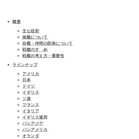
概要
主な役割
操艦について
自艦・仲間の防衛について
戦艦のすゝめ
戦艦の考え方・重要性
ラインナップ
アメリカ
日本
ドイツ
イギリス
ソ連
フランス
イタリア
イギリス連邦
パンアジア
パンアメリカ
オランダ