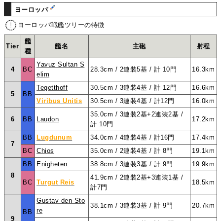
ヨーロッパ
ヨーロッパ戦艦ツリーの特徴
艦
Tier
艦名
主砲
射程
種
Yavuz Sultan S
4
BC
28.3cm / 2連装5基 / 計 10門
16.3km
elim
Tegetthoff
30.5cm / 3連装4基 / 計 12門
16.6km
5
BB
Viribus Unitis
30.5cm / 3連装4基 / 計12門
16.0km
35.0cm / 3連装2基+2連装2基 /
6
BB
Laudon
17.2km
計 10門
BB
Lugdunum
34.0cm / 4連装4基 / 計16門
17.4km
7
BC
Chios
35.0cm / 2連装4基 / 計 8門
19.1km
BB
Enigheten
38.8cm / 3連装3基 / 計 9門
19.9km
8
41.9cm / 2連装2基+3連装1基 /
BC
Turgut Reis
18.5km
計7門
Gustav den Sto
38.1cm / 3連装3基 / 計 9門
20.7km
re
BB
9