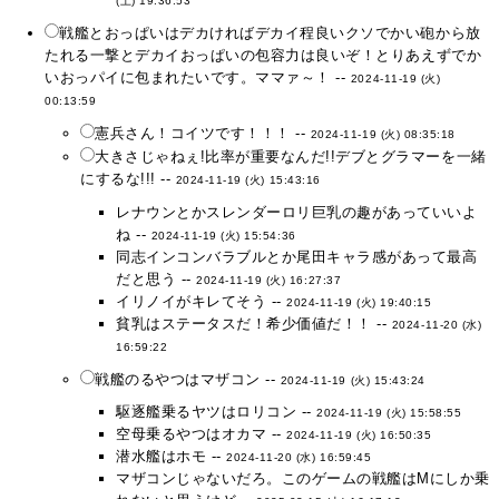
(土) 19:36:53
戦艦とおっぱいはデカければデカイ程良いクソでかい砲から放
たれる一撃とデカイおっぱいの包容力は良いぞ！とりあえずでか
いおっパイに包まれたいです。ママァ～！ --
2024-11-19 (火)
00:13:59
憲兵さん！コイツです！！！ --
2024-11-19 (火) 08:35:18
大きさじゃねぇ!比率が重要なんだ!!デブとグラマーを一緒
にするな!!! --
2024-11-19 (火) 15:43:16
レナウンとかスレンダーロリ巨乳の趣があっていいよ
ね --
2024-11-19 (火) 15:54:36
同志インコンバラブルとか尾田キャラ感があって最高
だと思う --
2024-11-19 (火) 16:27:37
イリノイがキレてそう --
2024-11-19 (火) 19:40:15
貧乳はステータスだ！希少価値だ！！ --
2024-11-20 (水)
16:59:22
戦艦のるやつはマザコン --
2024-11-19 (火) 15:43:24
駆逐艦乗るヤツはロリコン --
2024-11-19 (火) 15:58:55
空母乗るやつはオカマ --
2024-11-19 (火) 16:50:35
潜水艦はホモ --
2024-11-20 (水) 16:59:45
マザコンじゃないだろ。このゲームの戦艦はMにしか乗