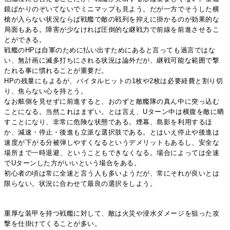
鏡ばかりのぞいてないでミニマップも見よう。だが一方でそうした横
槍が入らない状況ならば戦艦で敵の戦列を抑えに掛かるのが効果的な
局面もある。障害が少なければ圧倒的な継戦力で前線を前進させるこ
とができる。
戦艦のHPは自軍のために払い出すためにあると言っても過言ではな
い、無計画に滅多打ちにされる状況は論外だが、継戦可能な範囲で撃
たれる事に慣れることが重要だ。
HPの残量にもよるが、バイタルヒットの1枚や2枚は必要経費と割り切
り、焦らない心を持とう。
なお舷側を見せずに前進すると、おのずと敵艦隊の真ん中に突っ込む
ことになる。当然これはまずい。とは言え、Uターン中は横腹を敵に晒
すことになり、非常に危険な状態である。煙幕、島影を利用するほ
か、減速・停止・後進も立派な選択肢である。とはいえ停止や後進は
速度が下がる分被弾しやすくなるというデメリットもあるし、安全な
場所まで一時退避、ということもできなくなる。場合によっては全速
でUターンした方がいいという場合をある。
初心者の頃は常に全速と言う人も多いようだが、常にそれが良いとは
限らない。状況に合わせて最良の選択をしよう。
重厚な装甲を持つ戦艦に対して、敵は火災や浸水ダメージを狙った攻
撃を仕掛けてくることが多い。