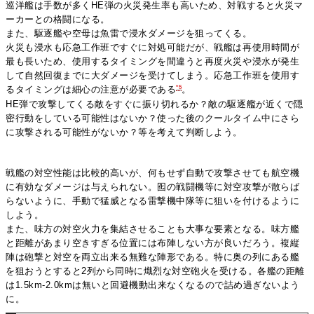
巡洋艦は手数が多くHE弾の火災発生率も高いため、対戦すると火災マ
ーカーとの格闘になる。
また、駆逐艦や空母は魚雷で浸水ダメージを狙ってくる。
火災も浸水も応急工作班ですぐに対処可能だが、戦艦は再使用時間が
最も長いため、使用するタイミングを間違うと再度火災や浸水が発生
して自然回復までに大ダメージを受けてしまう。応急工作班を使用す
*5
るタイミングは細心の注意が必要である
。
HE弾で攻撃してくる敵をすぐに振り切れるか？敵の駆逐艦が近くで隠
密行動をしている可能性はないか？使った後のクールタイム中にさら
に攻撃される可能性がないか？等を考えて判断しよう。
戦艦の対空性能は比較的高いが、何もせず自動で攻撃させても航空機
に有効なダメージは与えられない。囮の戦闘機等に対空攻撃が散らば
らないように、手動で猛威となる雷撃機中隊等に狙いを付けるように
しよう。
また、味方の対空火力を集結させることも大事な要素となる。味方艦
と距離があまり空きすぎる位置には布陣しない方が良いだろう。複縦
陣は砲撃と対空を両立出来る無難な陣形である。特に奥の列にある艦
を狙おうとすると2列から同時に熾烈な対空砲火を受ける。各艦の距離
は1.5km-2.0kmは無いと回避機動出来なくなるので詰め過ぎないよう
に。