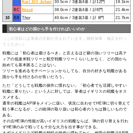
Karl XIV Johan
30.5cm / 3連装4基 / 計12門
19.1km
BC
Niord
38.0cm / 2連装4基 / 計8門
21.4km
10
BB
Thor
40.6cm / 3連装3基 / 計 9門
21.7km
初心者はどの国から手を付ければいいのか
（この項目には筆者の主観が含まれています。随時加筆・修正を行っ
てください）
戦艦には「初心者は避けるべき」と言えるほど癖の強いツリーは高テ
ィアの低速米戦ツリーと航空戦艦ツリーくらいしかなく、どの国から
始めても基本困ることはない。
ツリーを進めるモチベーションからしても、自分の好きな戦艦がある
国から手を付けるのが良いだろう。
ただ「どうしても戦艦の操作に慣れない」「初心者でも活躍しやすい
戦艦に乗りたい」という人に対しては、筆者はイギリスの戦艦をオス
スメする。
通常の戦艦はAP弾をメインに扱い、状況に合わせてHE弾に切り替えて
戦う事になるが、この砲弾の取り扱いは初心者のうちは難しいもので
ある。
その点HE弾の性能が高いイギリスの戦艦ならば、弾の切り替えを行わ
ずHE弾のみで戦っても十分な火力を出す事ができる。
まずはイギリスで戦艦の独特の操作に慣れてから、他国の戦艦でAP弾