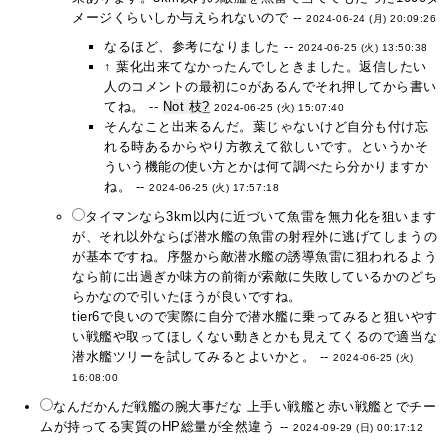
メージくらいしか与えられないので --
2024-06-24 (月) 20:09:26
なるほど、参考になりました --
2024-06-25 (火) 13:50:38
↑ 葉化出来てなかったんでしときました。返信したい
人のコメントの最初に○があるんでそれ押してから書い
てね。 --
Not 枝
?
2024-06-25 (火) 15:07:40
そんなこと出来るんだ。葉じゃないけど自分も付け忘
れる時あるからやり方教えて欲しいです。というかそ
ういう機能の使い方とかは何て調べたら分かりますか
ね。 --
2024-06-25 (火) 17:57:18
タイマンなら3km以内に近づいて魚雷を無力化を狙います
が、それ以外ならば潜水艦の魚雷の射程外に逃げてしまうの
が基本ですね。序盤から敵潜水艦の誘導魚雷に狙われるよう
なら前に出過ぎか味方の前衛が索敵に失敗しているかのどち
らかなので引いたほうが良いですね。
tier6で良いので実際に自分で潜水艦に乗ってみると狙いやす
い戦艦や取ってほしくない動きとかも見えてくるので適当な
潜水艦ツリーを試してみるとよいかと。 --
2024-06-25 (火)
16:08:00
なんだかんだ戦艦の腕大事だな 上手い戦艦と赤い戦艦とでチー
ムが持ってる実質のHP総量が全然違う --
2024-09-29 (日) 00:17:12