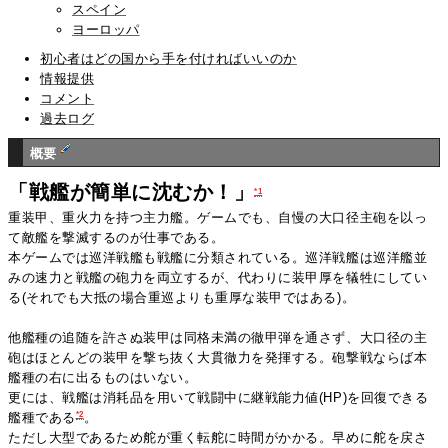
スペイン
ヨーロッパ
初心者はどの国から手を付ければいいのか
情報提供
コメント
過去ログ
概要
「戦艦が簡単に沈むか！」
*1
重装甲、重火力を持つ主力艦。ゲームでも、自慢の大口径主砲を以っ
て敵艦を撃滅するのが仕事である。
本ゲームでは巡洋戦艦も戦艦に分類されている。巡洋戦艦は巡洋艦並
みの速力と戦艦の砲力を両立するが、代わりに装甲厚を犠牲にしてい
る(それでも大抵の場合重巡よりも重厚な装甲ではある)。
他艦種の追随を許さぬ装甲は同格未満の徹甲弾を通さず、大口径の主
砲はほとんどの装甲を撃ち抜く大貫徹力を発揮する。砲撃戦ならば本
艦種の右に出るものはいない。
更には、戦艦は消耗品を用いて戦闘中に継戦能力値(HP)を回復できる
*2
艦種である
。
ただし大型であるため舵が重く転舵に時間がかかる。早めに舵を戻さ