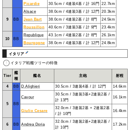
Picardie
30.5cm / 4連装4基 / 計 16門
22.7km
Alsace
38.0cm / 4連装3基 / 計 12門
20.3km
9
BB
Jean Bart
38.0cm / 4連装2基 / 計 8門
24.5km
Roussillon
40.6cm / 3連装3基 / 計 9門
23.4km
Republique
43.1cm / 4連装2基 / 計 8門
26.1km
10
BB
Bourgogne
38.0cm / 4連装3基 / 計 12門
24.8km
イタリア
イタリア戦艦ツリーの特徴
艦
Tier
艦名
主砲
射程
種
4
BB
D.Alighieri
30.5cm / 3連装4基 / 計 12門
14.6km
30.5cm / 3連装3基+2連装2基 /
Cavour
16.1km
計 13門
5
BB
32.0cm / 3連装2基 + 2連装2基
Giulio Cesare
16.4km
/ 計 10門
32.0cm / 3連装2基+2連装2基 /
6
BB
Andrea Doria
17.2km
計 10門