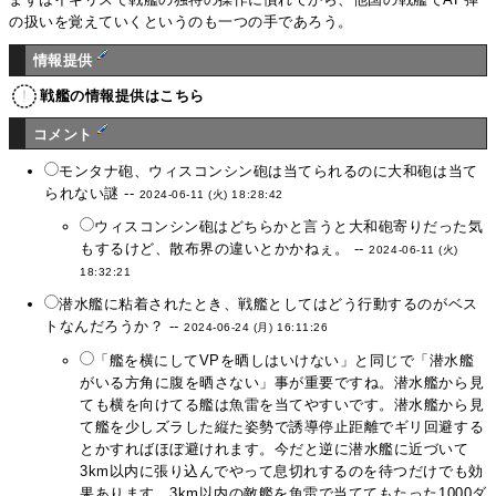
の扱いを覚えていくというのも一つの手であろう。
情報提供
戦艦の情報提供はこちら
コメント
モンタナ砲、ウィスコンシン砲は当てられるのに大和砲は当て
られない謎 --
2024-06-11 (火) 18:28:42
ウィスコンシン砲はどちらかと言うと大和砲寄りだった気
もするけど、散布界の違いとかかねぇ。 --
2024-06-11 (火)
18:32:21
潜水艦に粘着されたとき、戦艦としてはどう行動するのがベス
トなんだろうか？ --
2024-06-24 (月) 16:11:26
「艦を横にしてVPを晒しはいけない」と同じで「潜水艦
がいる方角に腹を晒さない」事が重要ですね。潜水艦から見
ても横を向けてる艦は魚雷を当てやすいです。潜水艦から見
て艦を少しズラした縦た姿勢で誘導停止距離でギリ回避する
とかすればほぼ避けれます。今だと逆に潜水艦に近づいて
3km以内に張り込んでやって息切れするのを待つだけでも効
果あります。3km以内の敵艦を魚雷で当ててもたった1000ダ