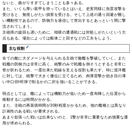
ないと、曲がりすぎてしまうことも多々ある。
また、いくら厚い装甲を持っているとはいえ、史実同様に魚雷攻撃を
受けると、無視しがたい損害を受ける。そして上述の通り回避が難し
い機動性であるので、防御力を過信して突出するとあっという間に撃
沈されてしまう。
主砲塔の旋回も遅いために、咄嗟の遭遇戦には対処しがたいという欠
点もある。場合によっては船体ごと回すなどの工夫をしよう。
主な役割
全ての敵に大ダメージを与えられる主砲で敵艦を撃破していく。また
戦艦の防御力は非常に高く、砲撃のみで戦艦を倒そうとすると非常に
骨が折れるため、一度出来た戦線を支える役割も果たす。特に巡洋艦
に対しては、砲撃で大きく優位に立てるため、肉薄雷撃か効き目の薄
い中口径HE弾で削るかの二択を強いることができる。
弱点としては、艦によっては機動力が低いため一度布陣した位置から
移動するには時間がかかる。
また、主砲の再装填時間が30秒程度かかるため、他の艦種とは異なり
計画性のある戦いが要求される。
あまり欲張った戦いは出来ないのと、1撃が非常に重要なため慎重な運
用が求められる。