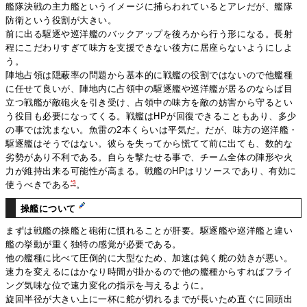
艦隊決戦の主力艦というイメージに捕らわれているとアレだが、艦隊
防衛という役割が大きい。
前に出る駆逐や巡洋艦のバックアップを後ろから行う形になる。長射
程にこだわりすぎて味方を支援できない後方に居座らないようにしよ
う。
陣地占領は隠蔽率の問題から基本的に戦艦の役割ではないので他艦種
に任せて良いが、陣地内に占領中の駆逐艦や巡洋艦が居るのならば目
立つ戦艦が敵砲火を引き受け、占領中の味方を敵の妨害から守るとい
う役目も必要になってくる。戦艦はHPが回復できることもあり、多少
の事では沈まない。魚雷の2本くらいは平気だ。だが、味方の巡洋艦・
駆逐艦はそうではない。彼らを失ってから慌てて前に出ても、数的な
劣勢があり不利である。自らを撃たせる事で、チーム全体の陣形や火
力が維持出来る可能性が高まる。戦艦のHPはリソースであり、有効に
*3
使うべきである
。
操艦について
まずは戦艦の操艦と砲術に慣れることが肝要。駆逐艦や巡洋艦と違い
艦の挙動が重く独特の感覚が必要である。
他の艦種に比べて圧倒的に大型なため、加速は鈍く舵の効きが悪い。
速力を変えるにはかなり時間が掛かるので他の艦種からすればフライ
ング気味な位で速力変化の指示を与えるように。
旋回半径が大きい上に一杯に舵が切れるまでが長いため直ぐに回頭出