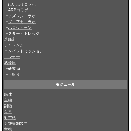
┣
はいふりコラボ
┣
ARPコラボ
┣
アズレンコラボ
┣
ブルアカコラボ
┣
ハロウィーン
┗
スター・トレック
造船所
チャレンジ
コンバットミッション
コンテナ
武器庫
┗
研究局
┗
下取り
モジュール
船体
主砲
副砲
魚雷
対空砲
射撃管制装置
主機