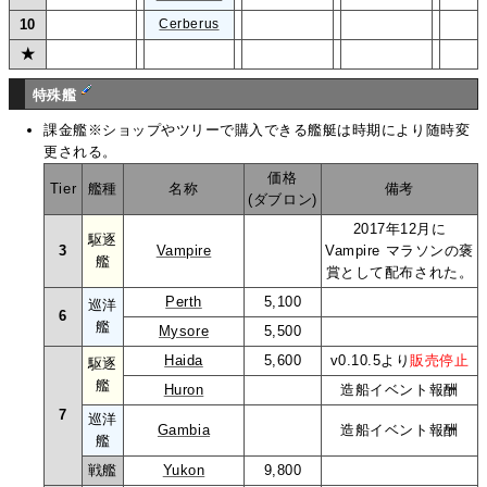
10
Cerberus
★
特殊艦
課金艦※ショップやツリーで購入できる艦艇は時期により随時変
更される。
価格
Tier
艦種
名称
備考
(ダブロン)
2017年12月に
駆逐
3
Vampire
Vampire マラソンの褒
艦
賞として配布された。
Perth
5,100
巡洋
6
艦
Mysore
5,500
Haida
5,600
v0.10.5より
販売停止
駆逐
艦
Huron
造船イベント報酬
7
巡洋
Gambia
造船イベント報酬
艦
戦艦
Yukon
9,800