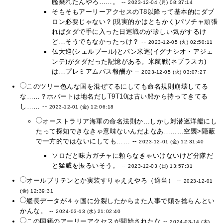
艦乗れたんやろ……。 --
2023-12-04 (月) 08:37:14
そもそもアーリーアクセスのT8以降って基本的にダブ
ロン必要じゃない？(現実的かはともかく)パソチャ頑張
ればタダで手に入った日巡戦のが珍しい気がするけ
ど…そうでもなかったっけ？ --
2023-12-05 (火) 02:50:11
仏大巡(シェルブール)とパン米巡(イグナシオ・アジェ
ンテ)がタダだった記憶がある。米航戦(ネブラスカ)
は…プレミアムパス報酬か --
2023-12-05 (火) 03:07:27
このツリー色んな国を混ぜてるにしても命名規則崩壊してる
な……？ホバートは地名だしT9T10は古い船から持ってきてる
し…… --
2023-12-01 (金) 12:06:18
オーストラリア海軍の命名法則か…しかし対潜巡洋艦にし
たって探知できなきゃ意味ないんだよなあ………空襲>隠蔽
で一方的ではないにしても…… --
2023-12-01 (金) 12:31:40
ソロだと味方ガチャに頼らなきゃいけないけど分隊だ
と猛威を振るいそう。 --
2023-12-03 (日) 13:57:31
オールブリテンとか実装すりゃええやろ（適当） --
2023-12-01
(金) 12:39:31
艦長データが４ヶ国に分裂したからまた人事で頭を捻らんとい
かんな。 --
2024-03-13 (水) 21:02:40
この国籍のアーリーアクセスが開始されたな --
2024-03-14 (木)