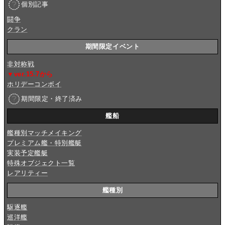
個別記事
闘争
クラン
期間限定イベント
非対称戦
▼ver.15.7から
ホリデーコンボイ
期間限定・終了済み
艦船
艦種別マッチメイキング
プレミアム艦・特別艦艇
実装予定艦艇
特殊オブジェクト一覧
レアリティー
艦種別
駆逐艦
巡洋艦