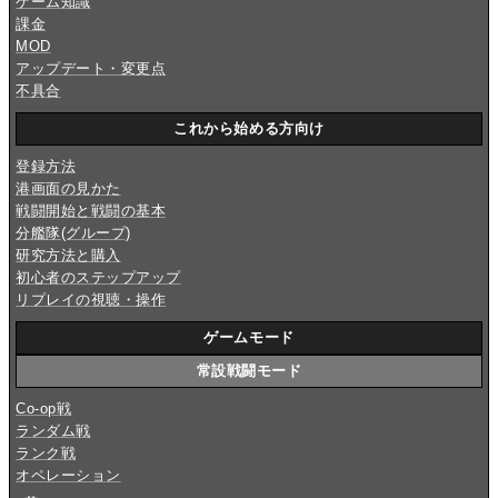
ゲーム知識
課金
MOD
アップデート・変更点
不具合
これから始める方向け
登録方法
港画面の見かた
戦闘開始と戦闘の基本
分艦隊(グループ)
研究方法と購入
初心者のステップアップ
リプレイの視聴・操作
ゲームモード
常設戦闘モード
Co-op戦
ランダム戦
ランク戦
オペレーション