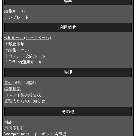
編集
編集ルール
テンプレート
利用規約
wikiルール(トップページ)
┣
禁止事項
┣
編集ルール
┣
コメント投稿ルール
┗
Diff log運用ルール
管理
管理
(通報・相談)
編集相談
コメント編集報告板
管理人からのお知らせ
その他
雑談
愚痴(閉鎖)
Wargamingコード・ギフト掲示板