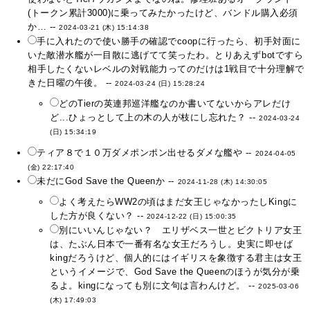
(トークン累計3000)に乗ってみたかったけど、バンドル購入必須
か… --
2024-03-21 (木) 15:14:38
手に入れたので使い勝手の確認でcoopに行ったら、初手対面に
いた敵潜水艦が一目散に逃げてて笑ったわ。とりあえずbotですら
相手したくないレベルの対戦能力ってのだけは1戦目で十分理解で
きた日曜の午後。 --
2024-03-24 (日) 15:28:24
どのTierの英連邦巡洋艦なのか書いてないからアレだけ
ど...ひょっとして上の木の人が枝にし忘れた？ --
2024-03-24
(日) 15:34:19
ティア８で１０万ダメポンポン出せるダメな艦や --
2024-04-05
(金) 22:17:40
未だにGod Save the Queenか --
2024-11-28 (木) 14:30:05
よく考えたらWW2の頃はまだ女王じゃなかったしKingに
した方が良くない？ --
2024-12-22 (日) 15:00:35
別にいいんじゃない？ エリザベス一世とビクトリア女王
は、たぶん日本で一番有名な女王だろうし。史実に即せば
kingだろうけど、個人的にはイギリスを象徴する君主は女王
というイメージで、God Save the Queenのほうが気分が乗
るよ。kingになっても別に文句は言わんけど。 --
2025-03-06
(木) 17:49:03