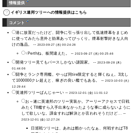
情報提供
イギリス連邦ツリーへの情報提供はこちら
コメント
港に放置だったけど、闘争に引っ張り出して低速煙幕をまじめ
に使ってみたら意外と効果あってびっくり。煙幕射撃好きな人向
けの逸品。 --
2023-09-27 (水) 00:24:26
↑Perthね、板間違えた。 --
2023-09-27 (水) 00:25:46
開発ツリー見てもパースしかない謎国家。 --
2023-09-28 (木)
01:44:06
闘争とランク専用艦。やっぱ同tire限定すると輝くねぇ。3沈し
て1000000クレ超えと、稼ぎの良い艦でもある。 --
2023-10-03 (火)
12:29:44
英連邦ツリーばんじゃーい --
2023-12-01 (金) 11:01:12
お～遂に英連邦のツリー実装か。アーリーアクセスで日戦
みたくT8艦すら入手出来なかったような事に成らないように
して欲しいな。課金すれば解決とか言われそうだけど... --
2023-12-01 (金) 12:27:24
日巡戦ツリーは、あれは酷かったなぁ、何戦すればT8