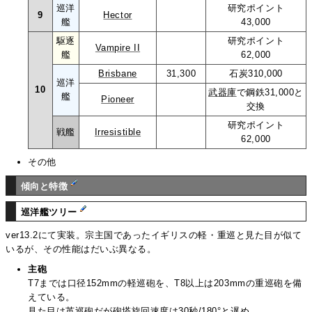
巡洋
研究ポイント
9
Hector
艦
43,000
駆逐
研究ポイント
Vampire II
艦
62,000
Brisbane
31,300
石炭310,000
巡洋
10
武器庫
で鋼鉄31,000と
艦
Pioneer
交換
研究ポイント
戦艦
Irresistible
62,000
その他
傾向と特徴
巡洋艦ツリー
ver13.2にて実装。宗主国であったイギリスの軽・重巡と見た目が似て
いるが、その性能はだいぶ異なる。
主砲
T7までは口径152mmの軽巡砲を、T8以上は203mmの重巡砲を備
えている。
見た目は英巡砲だが砲塔旋回速度は30秒/180°と遅め。