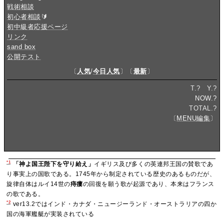
戦術相談
初心者相談
🔰
初中級者応援ページ
リンク
sand box
公開テスト
〔
人気
/
今日人気
〕〔
最新
〕
T.
?
Y.
?
NOW.
?
TOTAL.
?
〔
MENU編集
〕
*1
「神よ国王陛下を守り給え」
イギリス及び多くの英連邦王国の賛歌であ
り事実上の国歌である。1745年から制定されている歴史のあるものだが、
旋律自体はルイ14世の
痔瘻
の回復を願う歌が起源であり、本来はフランス
の歌である。
*2
ver13.2ではインド・カナダ・ニュージーランド・オーストラリアの四か
国の海軍艦艇が実装されている