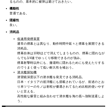
るものの、基本的に被弾は避けておきたい。
機動性
普通である。
隠蔽性
良い。
消耗品
低速用発煙装置
通常の煙幕とは異なり、動作時間中延々と煙幕を展開できる
消耗品。
煙幕自体は10秒ほどで消えてしまうものの、煙幕に隠れなが
らでも1/4速でゆっくり移動できるのが強み。
煙幕射撃時以外にも、撤退時に隠れるためにも使えたりする
のでうまく使って低い耐久性を補おう。
潜水艦探知機
潜望鏡深度以下の潜水艦を発見できる消耗品。
日本・イタリアの巡洋艦にも搭載されているが、前述のとお
り本ツリーのモノは射程が優遇されてるため比較的使いやす
いと言える。
高性能な爆雷と組み合わせて潜水艦を海の底へ強制送還しよ
う。