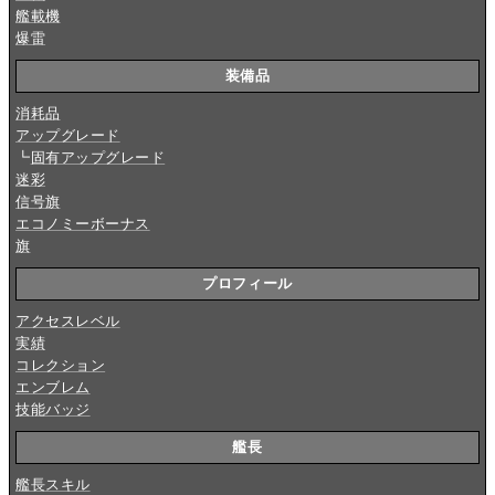
艦載機
爆雷
装備品
消耗品
アップグレード
┗
固有アップグレード
迷彩
信号旗
エコノミーボーナス
旗
プロフィール
アクセスレベル
実績
コレクション
エンブレム
技能バッジ
艦長
艦長スキル