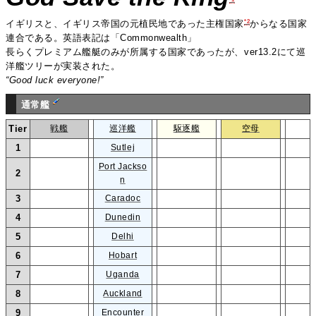
*2
イギリスと、イギリス帝国の元植民地であった主権国家
からなる国家
連合である。英語表記は「Commonwealth」
長らくプレミアム艦艇のみが所属する国家であったが、ver13.2にて巡
洋艦ツリーが実装された。
“Good luck everyone!”
通常艦
Tier
戦艦
巡洋艦
駆逐艦
空母
1
Sutlej
Port Jackso
2
n
3
Caradoc
4
Dunedin
5
Delhi
6
Hobart
7
Uganda
8
Auckland
9
Encounter