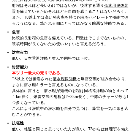
射程はそれほど長いわけではないが、後述する通り
低速用発煙装
置
を備えているためそれほど不自由を感じることはないだろう。
また、T8以上では高い発火率を持つ砲弾をハイレートで発射でき
るようになる。撃たれる側にとってはかなり凶悪な性能である。
魚雷
比較的長射程の魚雷を備えている。門数はそこまでないものの、
装填時間が長くないため使いやすいと言えるだろう。
対空火力
低い。日本重巡洋艦と並んで同格では下位。
対潜能力
本ツリー最大の売りである。
T5以上では優遇された
潜水艦探知機
と爆雷空襲が組み合わさり、
まさに潜水艦キラーと言えるものになっている。
具体的に言うと、潜水艦探知機の射程は同格巡洋艦の物と比べて
１km長く、爆雷空襲の射程は2~3km長く、中隊のチャージ数も1
つ多くなっている。
これにより潜航中の潜水艦を自分で見つけ、爆雷を一気に叩き込
むことができる。
抗堪性
低い。軽巡と同じと思っていた方が良い。T8からは修理班を備え