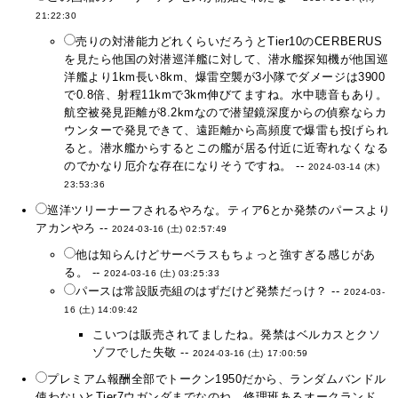
21:22:30
売りの対潜能力どれくらいだろうとTier10のCERBERUS
を見たら他国の対潜巡洋艦に対して、潜水艦探知機が他国巡
洋艦より1km長い8km、爆雷空襲が3小隊でダメージは3900
で0.8倍、射程11kmで3km伸びてますね。水中聴音もあり。
航空被発見距離が8.2kmなので潜望鏡深度からの偵察ならカ
ウンターで発見できて、遠距離から高頻度で爆雷も投げられ
ると。潜水艦からするとこの艦が居る付近に近寄れなくなる
のでかなり厄介な存在になりそうですね。 --
2024-03-14 (木)
23:53:36
巡洋ツリーナーフされるやろな。ティア6とか発禁のパースより
アカンやろ --
2024-03-16 (土) 02:57:49
他は知らんけどサーベラスもちょっと強すぎる感じがあ
る。 --
2024-03-16 (土) 03:25:33
パースは常設販売組のはずだけど発禁だっけ？ --
2024-03-
16 (土) 14:09:42
こいつは販売されてましたね。発禁はベルカスとクソ
ゾフでした失敬 --
2024-03-16 (土) 17:00:59
プレミアム報酬全部でトークン1950だから、ランダムバンドル
使わないとTier7ウガンダまでなのね。修理班あるオークランド