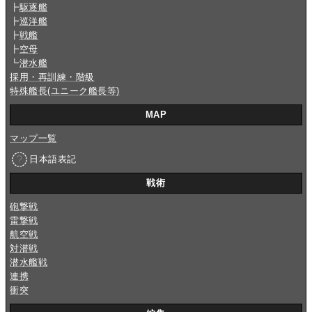
┣
駆逐艦
┣
巡洋艦
┣
戦艦
┣
空母
┗
潜水艦
採用・再訓練・階級
特殊艦長(ユニーク艦長等)
MAP
マップ一覧
日本語表記
戦術
砲撃戦
雷撃戦
航空戦
対潜戦
潜水艦戦
連携
衝突