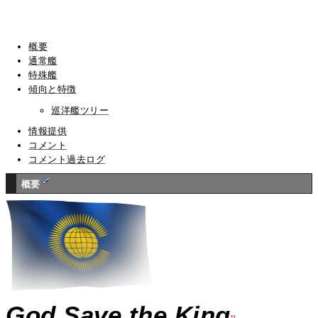
概要
通常艦
特殊艦
傾向と特徴
巡洋艦ツリー
情報提供
コメント
コメント過去ログ
概要
God Save the King
*1